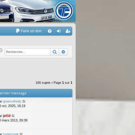
Faire un don
A
FA
on
’e
Q
ne
nr
Rechercher
Recherche avancée
xi
eg
on
ist
re
166 sujets • Page
1
sur
1
r
ernier message
ar
gnanvofredy
3 oct. 2025, 16:19
ar
jef10
0 mars 2013, 09:39
ar
supercook