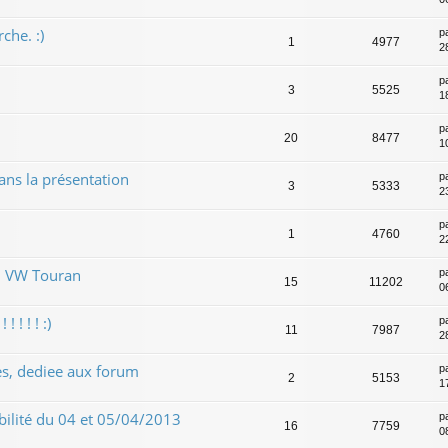
che. :)
p
1
4977
2
p
3
5525
1
p
20
8477
1
ns la présentation
p
3
5333
2
p
1
4760
2
m VW Touran
p
15
11202
0
 ! ! ! :)
p
11
7987
2
es, dediee aux forum
p
2
5153
1
bilité du 04 et 05/04/2013
p
16
7759
0