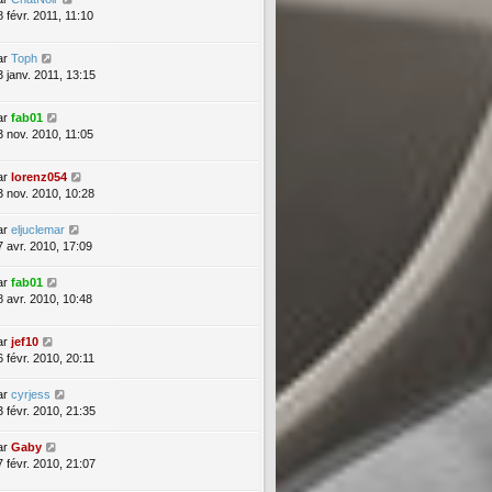
8 févr. 2011, 11:10
ar
Toph
3 janv. 2011, 13:15
ar
fab01
3 nov. 2010, 11:05
ar
lorenz054
3 nov. 2010, 10:28
ar
eljuclemar
7 avr. 2010, 17:09
ar
fab01
8 avr. 2010, 10:48
ar
jef10
6 févr. 2010, 20:11
ar
cyrjess
3 févr. 2010, 21:35
ar
Gaby
7 févr. 2010, 21:07