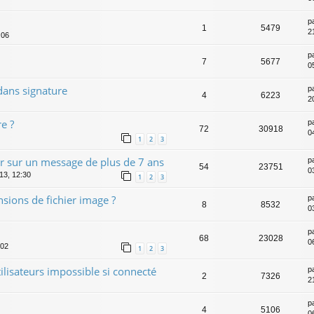
p
1
5479
2
:06
p
7
5677
0
dans signature
p
4
6223
2
e ?
p
72
30918
0
1
2
3
r sur un message de plus de 7 ans
p
54
23751
0
013, 12:30
1
2
3
ensions de fichier image ?
p
8
8532
0
p
68
23028
0
:02
1
2
3
tilisateurs impossible si connecté
p
2
7326
2
p
4
5106
0