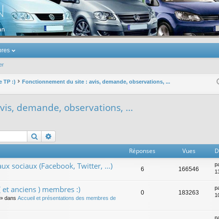
u Volkswagen Touran
res
er
e TP :)
Fonctionnement du site : avis, demande, observations, ...
vis, demande, observations, ...
Rechercher
Recherche avancée
Réponses
Vues
D
ux sociaux (Facebook, Twitter, ...)
p
6
166546
1
 et anciens ) membres :)
p
0
183263
1
» dans
Accueil et présentations des membres de
p