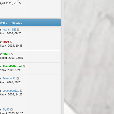
 juil. 2025, 21:25
ernier message
ar
touran_DE
6 oct. 2016, 09:23
ar
jef10
8 janv. 2014, 10:36
ar
fab01
8 sept. 2013, 13:35
ar
ThinkDifferent
2 nov. 2009, 18:41
ar
Jeannot91
4 avr. 2026, 20:23
ar
Leboubou111
9 janv. 2026, 14:26
ar
Sly83
6 sept. 2023, 08:07