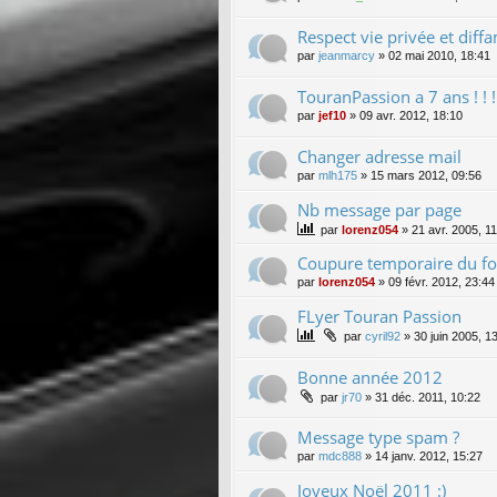
Respect vie privée et diff
par
jeanmarcy
»
02 mai 2010, 18:41
TouranPassion a 7 ans ! ! ! ! 
par
jef10
»
09 avr. 2012, 18:10
Changer adresse mail
par
mlh175
»
15 mars 2012, 09:56
Nb message par page
par
lorenz054
»
21 avr. 2005, 1
Coupure temporaire du fo
par
lorenz054
»
09 févr. 2012, 23:44
FLyer Touran Passion
par
cyril92
»
30 juin 2005, 1
Bonne année 2012
par
jr70
»
31 déc. 2011, 10:22
Message type spam ?
par
mdc888
»
14 janv. 2012, 15:27
Joyeux Noël 2011 :)