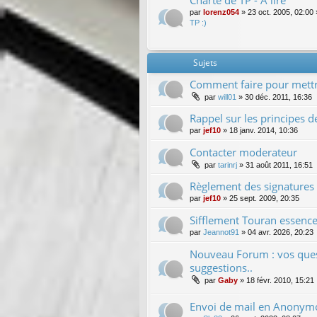
Charte de TP - A lire
par
lorenz054
»
23 oct. 2005, 02:00
TP :)
Sujets
Comment faire pour mettr
par
will01
»
30 déc. 2011, 16:36
Rappel sur les principes 
par
jef10
»
18 janv. 2014, 10:36
Contacter moderateur
par
tarinrj
»
31 août 2011, 16:51
Règlement des signatures
par
jef10
»
25 sept. 2009, 20:35
Sifflement Touran essence
par
Jeannot91
»
04 avr. 2026, 20:23
Nouveau Forum : vos quest
suggestions..
par
Gaby
»
18 févr. 2010, 15:21
Envoi de mail en Anonym