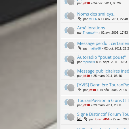
par
jef10
»
24 déc. 2011, 08:26
Noms des smileys...
par
MELR
»
17 nov. 2011, 22:48
Améliorations
par
Thomax***
»
02 avr. 2005, 17:53
Message perdu : certainem
par
mathz68
»
02 oct. 2011, 21:
Autoradio "pouet pouet"
par
rapline91
»
19 sept. 2011, 14:53
Message publicitaires insé
par
jef10
»
25 mars 2011, 06:46
[AVIS] Bannière TouranPa
par
jef10
»
14 déc. 2006, 21:05
TouranPassion a 6 ans ! ! ! ! 
par
jef10
»
29 mars 2011, 20:11
Signe Distinctif Forum Tou
par
lorenz054
»
22 avr. 200