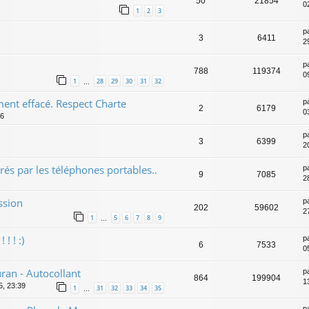
50
21854
0
1
2
3
p
3
6411
2
p
788
119374
0
1
28
29
30
31
32
…
ent effacé. Respect Charte
p
2
6179
0
26
p
3
6399
2
rés par les téléphones portables..
p
9
7085
2
ssion
p
202
59602
2
1
5
6
7
8
9
…
! ! :)
p
6
7533
0
ran - Autocollant
p
864
199904
1
5, 23:39
1
31
32
33
34
35
…
p