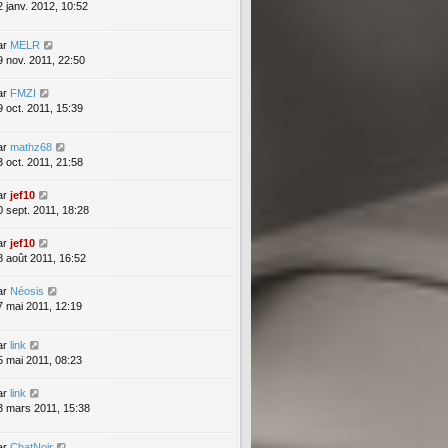
2 janv. 2012, 10:52
ar
MELR
9 nov. 2011, 22:50
ar
FMZI
9 oct. 2011, 15:39
ar
mathz68
3 oct. 2011, 21:58
ar
jef10
0 sept. 2011, 18:28
ar
jef10
8 août 2011, 16:52
ar
Néosis
7 mai 2011, 12:19
ar
link
5 mai 2011, 08:23
ar
link
3 mars 2011, 15:38
ar
ChatNoir