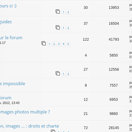
urs ci :)
p
30
13953
1
1
2
guides
p
37
16504
1
1
2
ur le forum
p
122
41793
1
1:17
1
2
3
4
5
p
4
5850
0
p
27
12556
0
1
2
s impossible
p
8
7557
2
 forum
p
12
6953
1
v. 2012, 13:43
 images photos multiple ?
p
21
9860
2
n, images ... : droits et charte
p
72
28145
2