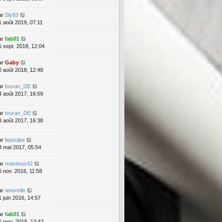
ar
Sly83
1 août 2019, 07:11
ar
fab01
5 sept. 2018, 12:04
ar
Gaby
0 août 2018, 12:48
ar
touran_DE
4 août 2017, 16:59
ar
touran_DE
3 août 2017, 16:38
ar
lepoulpe
3 mai 2017, 05:54
ar
maximus42
6 nov. 2016, 11:58
ar
amorelle
1 juin 2016, 14:57
ar
fab01
6 janv. 2015, 12:42