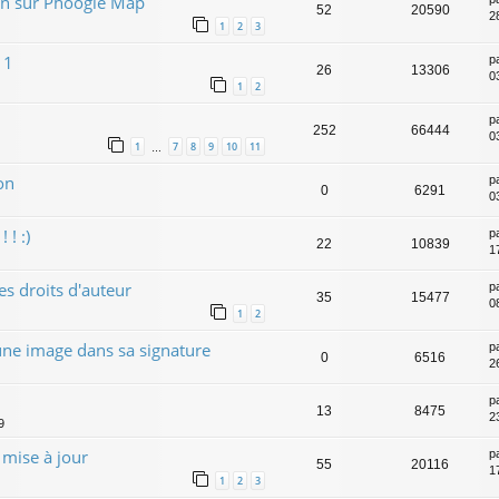
tion sur Phoogle Map
52
20590
2
1
2
3
11
p
26
13306
0
1
2
p
252
66444
0
1
7
8
9
10
11
…
on
p
0
6291
0
 ! :)
p
22
10839
1
s droits d'auteur
p
35
15477
0
1
2
une image dans sa signature
p
0
6516
2
p
13
8475
2
9
mise à jour
p
55
20116
1
1
2
3