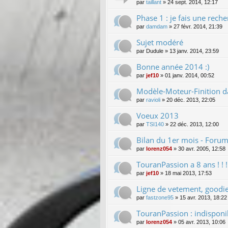
par
taillant
»
24 sept. 2014, 12:17
Phase 1 : je fais une recher
par
damdam
»
27 févr. 2014, 21:39
Sujet modéré
par
Dudule
»
13 janv. 2014, 23:59
Bonne année 2014 :)
par
jef10
»
01 janv. 2014, 00:52
Modèle-Moteur-Finition da
par
ravioli
»
20 déc. 2013, 22:05
Voeux 2013
par
TSI140
»
22 déc. 2013, 12:00
Bilan du 1er mois - Foru
par
lorenz054
»
30 avr. 2005, 12:58
TouranPassion a 8 ans ! ! ! ! !
par
jef10
»
18 mai 2013, 17:53
Ligne de vetement, goodi
par
fastzone95
»
15 avr. 2013, 18:22
TouranPassion : indisponi
par
lorenz054
»
05 avr. 2013, 10:06