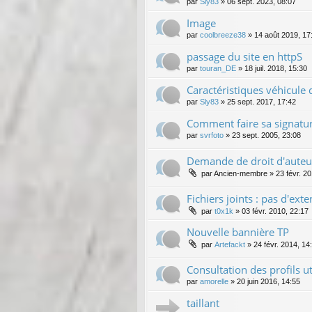
par
Sly83
»
06 sept. 2023, 08:07
Image
par
coolbreeze38
»
14 août 2019, 17
passage du site en httpS
par
touran_DE
»
18 juil. 2018, 15:30
Caractéristiques véhicule 
par
Sly83
»
25 sept. 2017, 17:42
Comment faire sa signatur
par
svrfoto
»
23 sept. 2005, 23:08
Demande de droit d'auteu
par
Ancien-membre
»
23 févr. 2
Fichiers joints : pas d'ext
par
t0x1k
»
03 févr. 2010, 22:17
Nouvelle bannière TP
par
Artefackt
»
24 févr. 2014, 14
Consultation des profils u
par
amorelle
»
20 juin 2016, 14:55
taillant