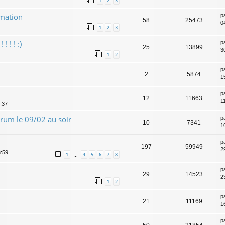
1
2
3
amation
p
58
25473
04
1
2
3
! ! ! :)
p
25
13899
3
1
2
p
2
5874
1
p
12
11663
1
1:37
rum le 09/02 au soir
p
10
7341
1
p
197
59949
2
3:59
1
4
5
6
7
8
…
p
29
14523
2
1
2
p
21
11169
1
p