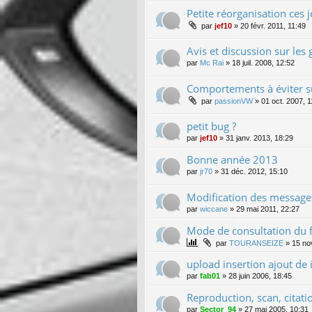
Petite réorganisation ces jo
par
jef10
»
20 févr. 2011, 11:49
Avis et discussion sur les 
par
Mc Rai
»
18 juil. 2008, 12:52
Comportements à éviter s
par
passionVW
»
01 oct. 2007, 1
petit bug ?
par
jef10
»
31 janv. 2013, 18:29
Bonne année 2013
par
jr70
»
31 déc. 2012, 15:10
Modification des message
par
wiccane
»
29 mai 2011, 22:27
Mode de consultation du
par
TOURANSEIZE
»
15 no
upload insertion ajout de
par
fab01
»
28 juin 2006, 18:45
Reproduction, scan, citatio
par
Sector_94
»
27 mai 2005, 10:31