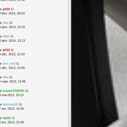
ar
jef10
8 févr. 2014, 08:33
ar
Sine
8 janv. 2014, 14:15
ar
MAD
0 janv. 2014, 13:13
ar
jef10
3 déc. 2013, 12:10
ar
derf_fred
2 déc. 2013, 14:09
ar
Sine
6 sept. 2013, 13:48
ar
touranTDIDSG
8 mai 2013, 19:13
ar
fastzone95
7 avr. 2013, 16:45
ar
fab01
8 avr. 2013, 10:28