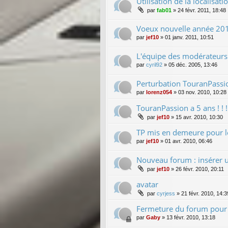
Utilisation de la localisa
par
fab01
»
24 févr. 2011, 18:48
Voeux nouvelle année 20
par
jef10
»
01 janv. 2011, 10:51
L'équipe des modérateurs
par
cyril92
»
05 déc. 2005, 13:46
Perturbation TouranPassi
par
lorenz054
»
03 nov. 2010, 10:28
TouranPassion a 5 ans ! ! ! !
par
jef10
»
15 avr. 2010, 10:30
TP mis en demeure pour le
par
jef10
»
01 avr. 2010, 06:46
Nouveau forum : insérer 
par
jef10
»
26 févr. 2010, 20:11
avatar
par
cyrjess
»
21 févr. 2010, 14:3
Fermeture du forum pour 
par
Gaby
»
13 févr. 2010, 13:18