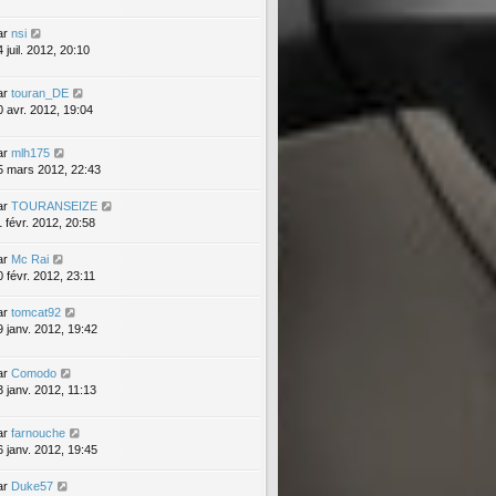
ar
nsi
 juil. 2012, 20:10
ar
touran_DE
0 avr. 2012, 19:04
ar
mlh175
5 mars 2012, 22:43
ar
TOURANSEIZE
1 févr. 2012, 20:58
ar
Mc Rai
0 févr. 2012, 23:11
ar
tomcat92
9 janv. 2012, 19:42
ar
Comodo
3 janv. 2012, 11:13
ar
farnouche
6 janv. 2012, 19:45
ar
Duke57