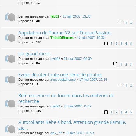
Réponses :
13
Dernier message par
fab01
«
13 juin 2007, 13:36
Réponses :
40
1
2
Appelation du Touran V2 sur TouranPassion.
Dernier message par
ThinkDifferent
«
12 juin 2007, 19:32
Réponses :
110
1
2
3
4
5
Un grand merci
Dernier message par
cyril92
«
21 mai 2007, 09:30
Réponses :
64
1
2
3
Eviter de citer toute une série de photos
Dernier message par
zouzoupitchoune
«
17 mai 2007, 22:16
Réponses :
37
1
2
Référencement du forum dans les moteurs de
recherche
Dernier message par
cyril92
«
10 mai 2007, 11:42
Réponses :
107
1
2
3
4
5
Autocollants Bébé à bord, Attention grande Famille,
etc...
Dernier message par
alex_77
«
22 avr. 2007, 10:53