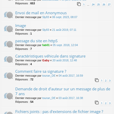
Réponses :
653
1
24
25
26
27
…
Envoi de mail en Anonymous
Dernier message par
Sly83
«
06 sept. 2023, 08:07
Image
Dernier message par
Sly83
«
21 août 2019, 07:11
Réponses :
1
passage du site en httpS
Dernier message par
fab01
«
05 sept. 2018, 12:04
Réponses :
7
Caractéristiques véhicule dans signature
Dernier message par
Gaby
«
20 août 2018, 12:48
Réponses :
4
Comment faire sa signature ?
Dernier message par
touran_DE
«
04 août 2017, 16:59
Réponses :
72
1
2
3
Demande de droit d'auteur sur un message de plus de
7 ans
Dernier message par
touran_DE
«
03 août 2017, 16:38
Réponses :
54
1
2
3
Fichiers joints : pas d'extensions de fichier image ?