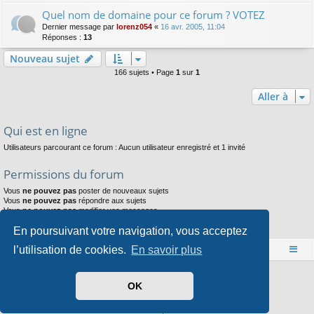
Quel nom de domaine pour ce forum ? VOTEZ
Dernier message par
lorenz054
«
16 avr. 2005, 11:04
Réponses :
13
Nouveau sujet
166 sujets • Page
1
sur
1
Aller à
Qui est en ligne
Utilisateurs parcourant ce forum : Aucun utilisateur enregistré et 1 invité
Permissions du forum
Vous
ne pouvez pas
poster de nouveaux sujets
Vous
ne pouvez pas
répondre aux sujets
Vous
ne pouvez pas
modifier vos messages
Vous
ne pouvez pas
supprimer vos messages
En poursuivant votre navigation, vous acceptez
Vous
ne pouvez pas
joindre des fichiers
l’utilisation de cookies.
En savoir plus
Accueil
Index du forum
Développé par
phpBB
® Forum Software © phpBB Limited
OK
Style par
Arty
- phpBB 3.3 par MrGaby
Traduit par
phpBB-fr.com
Confidentialité
|
Conditions