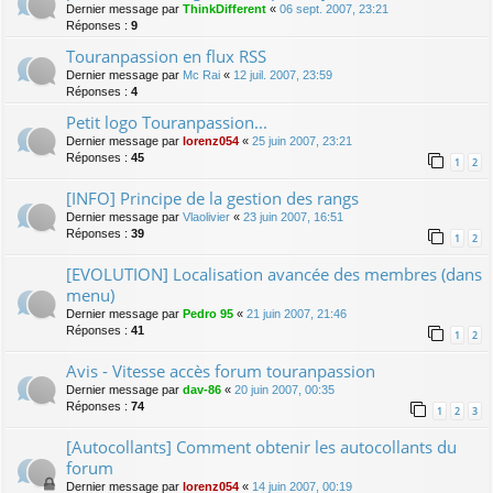
Dernier message par
ThinkDifferent
«
06 sept. 2007, 23:21
Réponses :
9
Touranpassion en flux RSS
Dernier message par
Mc Rai
«
12 juil. 2007, 23:59
Réponses :
4
Petit logo Touranpassion...
Dernier message par
lorenz054
«
25 juin 2007, 23:21
Réponses :
45
1
2
[INFO] Principe de la gestion des rangs
Dernier message par
Vlaolivier
«
23 juin 2007, 16:51
Réponses :
39
1
2
[EVOLUTION] Localisation avancée des membres (dans
menu)
Dernier message par
Pedro 95
«
21 juin 2007, 21:46
Réponses :
41
1
2
Avis - Vitesse accès forum touranpassion
Dernier message par
dav-86
«
20 juin 2007, 00:35
Réponses :
74
1
2
3
[Autocollants] Comment obtenir les autocollants du
forum
Dernier message par
lorenz054
«
14 juin 2007, 00:19