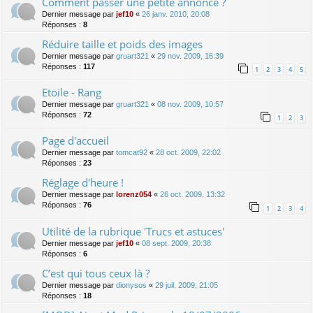
Comment passer une petite annonce ?
Dernier message par
jef10
«
26 janv. 2010, 20:08
Réponses :
8
Réduire taille et poids des images
Dernier message par
gruart321
«
29 nov. 2009, 16:39
Réponses :
117
1
2
3
4
5
Etoile - Rang
Dernier message par
gruart321
«
08 nov. 2009, 10:57
Réponses :
72
1
2
3
Page d'accueil
Dernier message par
tomcat92
«
28 oct. 2009, 22:02
Réponses :
23
Réglage d'heure !
Dernier message par
lorenz054
«
26 oct. 2009, 13:32
Réponses :
76
1
2
3
4
Utilité de la rubrique 'Trucs et astuces'
Dernier message par
jef10
«
08 sept. 2009, 20:38
Réponses :
6
C’est qui tous ceux là ?
Dernier message par
dionysos
«
29 juil. 2009, 21:05
Réponses :
18