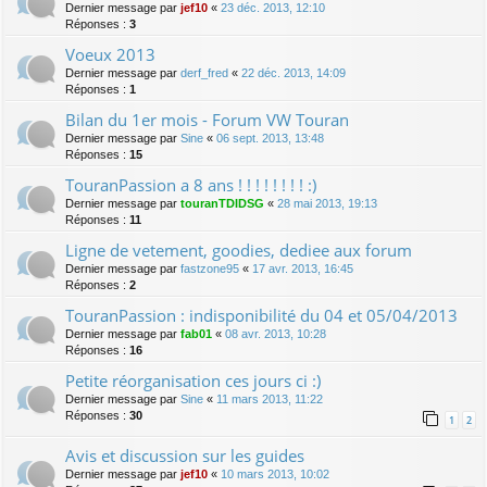
Dernier message par
jef10
«
23 déc. 2013, 12:10
Réponses :
3
Voeux 2013
Dernier message par
derf_fred
«
22 déc. 2013, 14:09
Réponses :
1
Bilan du 1er mois - Forum VW Touran
Dernier message par
Sine
«
06 sept. 2013, 13:48
Réponses :
15
TouranPassion a 8 ans ! ! ! ! ! ! ! ! :)
Dernier message par
touranTDIDSG
«
28 mai 2013, 19:13
Réponses :
11
Ligne de vetement, goodies, dediee aux forum
Dernier message par
fastzone95
«
17 avr. 2013, 16:45
Réponses :
2
TouranPassion : indisponibilité du 04 et 05/04/2013
Dernier message par
fab01
«
08 avr. 2013, 10:28
Réponses :
16
Petite réorganisation ces jours ci :)
Dernier message par
Sine
«
11 mars 2013, 11:22
Réponses :
30
1
2
Avis et discussion sur les guides
Dernier message par
jef10
«
10 mars 2013, 10:02