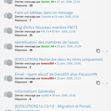
Dernier message par
Sector_94
«
27 avr. 2006, 21:51
Réponses :
19
Faire un tableau dans un message
Dernier message par
Comodo
«
29 mars 2006, 10:54
Réponses :
7
Msg d'infos Nouveau membre FM73
Dernier message par
FM 73
«
05 févr. 2006, 21:06
Réponses :
21
Identification des membres de l'assoc.
Dernier message par
Sector_94
«
28 janv. 2006, 23:39
Réponses :
26
1
2
[EVOLUTION] Recherche dans les titres uniquement
Dernier message par
lorenz054
«
21 janv. 2006, 23:56
Réponses :
2
Email - spam abusif de David33 alias PassionVW
Dernier message par
lorenz054
«
18 janv. 2006, 23:13
Réponses :
39
1
2
Informations Générales
Dernier message par
cyril92
«
30 nov. 2005, 16:40
Réponses :
6
[EVOLUTION] Le 23/10 - Migration et Portail,
réferencement,.