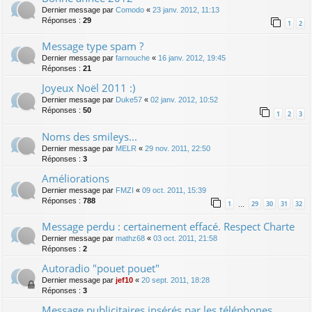
Dernier message par
Comodo
«
23 janv. 2012, 11:13
Réponses :
29
1
2
Message type spam ?
Dernier message par
farnouche
«
16 janv. 2012, 19:45
Réponses :
21
Joyeux Noël 2011 :)
Dernier message par
Duke57
«
02 janv. 2012, 10:52
Réponses :
50
1
2
3
Noms des smileys...
Dernier message par
MELR
«
29 nov. 2011, 22:50
Réponses :
3
Améliorations
Dernier message par
FMZI
«
09 oct. 2011, 15:39
Réponses :
788
1
29
30
31
32
…
Message perdu : certainement effacé. Respect Charte
Dernier message par
mathz68
«
03 oct. 2011, 21:58
Réponses :
2
Autoradio "pouet pouet"
Dernier message par
jef10
«
20 sept. 2011, 18:28
Réponses :
3
Message publicitaires insérés par les téléphones