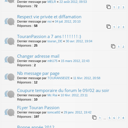
Dernier message par
MELR
«
22 août 2012, 09:53
Réponses :
72
1
2
3
Respect vie privée et diffamation
Dernier message par
nsi
«
04 juil. 2012, 20:10
Réponses :
58
1
2
3
TouranPassion a 7 ans ! ! ! ! ! ! ! :)
Dernier message par
touran_DE
«
30 avr. 2012, 19:04
Réponses :
25
1
2
Changer adresse mail
Dernier message par
mlh175
«
15 mars 2012, 22:43
Réponses :
2
Nb message par page
Dernier message par
TOURANSEIZE
«
11 févr. 2012, 20:58
Réponses :
12
Coupure temporaire du forum le 09/02 au soir
Dernier message par
Mc Rai
«
10 févr. 2012, 23:11
Réponses :
10
FLyer Touran Passion
Dernier message par
tomcat92
«
29 janv. 2012, 19:42
Réponses :
197
1
5
6
7
8
…
Bonne année 2012