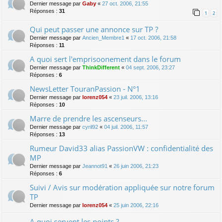
Dernier message par
Gaby
«
27 oct. 2006, 21:55
Réponses :
31
1
2
Qui peut passer une annonce sur TP ?
Dernier message par
Ancien_Membre1
«
17 oct. 2006, 21:58
Réponses :
11
A quoi sert l'emprisoonement dans le forum
Dernier message par
ThinkDifferent
«
04 sept. 2006, 23:27
Réponses :
6
NewsLetter TouranPassion - N°1
Dernier message par
lorenz054
«
23 juil. 2006, 13:16
Réponses :
10
Marre de prendre les ascenseurs...
Dernier message par
cyril92
«
04 juil. 2006, 11:57
Réponses :
13
Rumeur David33 alias PassionVW : confidentialité des
MP
Dernier message par
Jeannot91
«
26 juin 2006, 21:23
Réponses :
6
Suivi / Avis sur modération appliquée sur notre forum
TP
Dernier message par
lorenz054
«
25 juin 2006, 22:16
A quoi servent les points ?