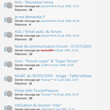
Avis - Nouveaux venus
Dernier message par
passionVW
«
31 juil. 2005, 13:37
Réponses :
10
Je me demandai !!
Dernier message par
passionVW
«
31 juil. 2005, 01:46
Réponses :
4
AOL / Email auto. du forum
Dernier message par
passionVW
«
31 juil. 2005, 01:44
Réponses :
23
Note de communication Forum - 01/07/2005
Dernier message par
lorenz054
«
05 juil. 2005, 23:16
Réponses :
13
Avis - "Forum super" & "Super forum"
Dernier message par
cyril92
«
04 juil. 2005, 13:35
Réponses :
24
Modif. du 30/05/2005 - Image - Taille tableau
Dernier message par
Thomax***
«
11 juin 2005, 13:57
Réponses :
11
Porte clefs TouranPassion
Dernier message par
Thomax***
«
04 juin 2005, 15:47
Réponses :
23
Utilisation du bouton "citer"
Dernier message par
celte29
«
02 juin 2005, 17:12