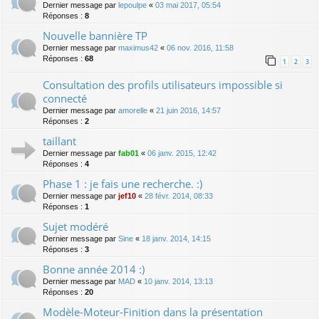
Dernier message par
lepoulpe
«
03 mai 2017, 05:54
Réponses :
8
Nouvelle bannière TP
Dernier message par
maximus42
«
06 nov. 2016, 11:58
Réponses :
68
1
2
3
Consultation des profils utilisateurs impossible si
connecté
Dernier message par
amorelle
«
21 juin 2016, 14:57
Réponses :
2
taillant
Dernier message par
fab01
«
06 janv. 2015, 12:42
Réponses :
4
Phase 1 : je fais une recherche. :)
Dernier message par
jef10
«
28 févr. 2014, 08:33
Réponses :
1
Sujet modéré
Dernier message par
Sine
«
18 janv. 2014, 14:15
Réponses :
3
Bonne année 2014 :)
Dernier message par
MAD
«
10 janv. 2014, 13:13
Réponses :
20
Modèle-Moteur-Finition dans la présentation