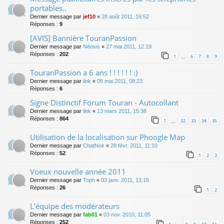
portables..
Dernier message par
jef10
«
28 août 2011, 16:52
Réponses :
9
[AVIS] Bannière TouranPassion
Dernier message par
Néosis
«
27 mai 2011, 12:19
Réponses :
202
1
6
7
8
9
…
TouranPassion a 6 ans ! ! ! ! ! ! :)
Dernier message par
link
«
05 mai 2011, 08:23
Réponses :
6
Signe Distinctif Forum Touran - Autocollant
Dernier message par
link
«
13 mars 2011, 15:38
Réponses :
864
1
32
33
34
35
…
Utilisation de la localisation sur Phoogle Map
Dernier message par
ChatNoir
«
28 févr. 2011, 11:10
Réponses :
52
1
2
3
Voeux nouvelle année 2011
Dernier message par
Toph
«
03 janv. 2011, 13:15
Réponses :
26
1
2
L'équipe des modérateurs
Dernier message par
fab01
«
03 nov. 2010, 11:05
Réponses :
252