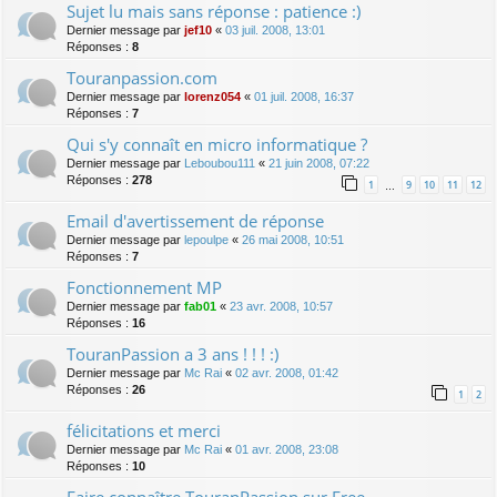
Sujet lu mais sans réponse : patience :)
Dernier message par
jef10
«
03 juil. 2008, 13:01
Réponses :
8
Touranpassion.com
Dernier message par
lorenz054
«
01 juil. 2008, 16:37
Réponses :
7
Qui s'y connaît en micro informatique ?
Dernier message par
Leboubou111
«
21 juin 2008, 07:22
Réponses :
278
1
9
10
11
12
…
Email d'avertissement de réponse
Dernier message par
lepoulpe
«
26 mai 2008, 10:51
Réponses :
7
Fonctionnement MP
Dernier message par
fab01
«
23 avr. 2008, 10:57
Réponses :
16
TouranPassion a 3 ans ! ! ! :)
Dernier message par
Mc Rai
«
02 avr. 2008, 01:42
Réponses :
26
1
2
félicitations et merci
Dernier message par
Mc Rai
«
01 avr. 2008, 23:08
Réponses :
10