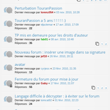
1
8
9
10
11
…
Perturbation TouranPassion
Dernier message par
lorenz054
«
03 nov. 2010, 10:28
TouranPassion a 5 ans ! ! ! ! ! :)
Dernier message par
eljuclemar
«
17 avr. 2010, 17:09
Réponses :
22
TP mis en demeure pour les droits d'auteur
Dernier message par
fab01
«
08 avr. 2010, 10:48
Réponses :
35
1
2
Nouveau forum : insérer une image dans sa signature
Dernier message par
jef10
«
26 févr. 2010, 20:11
avatar
Dernier message par
cyrjess
«
23 févr. 2010, 21:35
Réponses :
13
Fermeture du forum pour mise à jour
Dernier message par
Gaby
«
17 févr. 2010, 21:07
Réponses :
55
1
2
3
Langage difficile à décrypter : à éviter sur le forum
Dernier message par
tomcat92
«
01 févr. 2010, 22:23
Réponses :
24