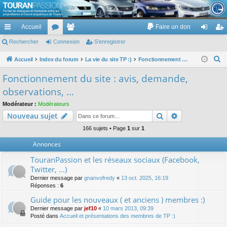
TouranPassion
Accueil
Faire un don
Le forum des propriétaires ou futurs acquéreurs du Volkswagen Touran
cc
Rechercher
or
Connexion
e
S’enregistrer
on
’e
ès
u
m
ne
nr
R
Accueil
Index du forum
La vie du site TP :)
Fonctionnement du site : avis, demande, observations, ...
e
ra
m
br
xi
eg
Fonctionnement du site : avis, demande,
c
pi
s
es
on
ist
observations, ...
h
de
re
e
Modérateur :
Modérateurs
Rechercher
Recherche av
Nouveau sujet
r
r
c
166 sujets • Page
1
sur
1
h
Annonces
e
TouranPassion et les réseaux sociaux (Facebook,
r
Twitter, ...)
Dernier message par
gnanvofredy
«
13 oct. 2025, 16:19
Réponses :
6
Guide pour les nouveaux ( et anciens ) membres :)
Dernier message par
jef10
«
10 mars 2013, 09:39
Posté dans
Accueil et présentations des membres de TP :)