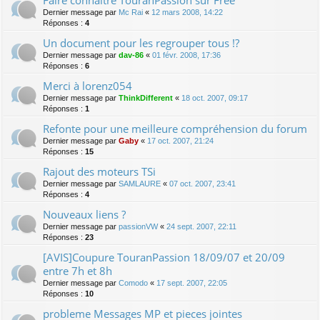
Faire connaître TouranPassion sur Free
Dernier message par
Mc Rai
«
12 mars 2008, 14:22
Réponses :
4
Un document pour les regrouper tous !?
Dernier message par
dav-86
«
01 févr. 2008, 17:36
Réponses :
6
Merci à lorenz054
Dernier message par
ThinkDifferent
«
18 oct. 2007, 09:17
Réponses :
1
Refonte pour une meilleure compréhension du forum
Dernier message par
Gaby
«
17 oct. 2007, 21:24
Réponses :
15
Rajout des moteurs TSi
Dernier message par
SAMLAURE
«
07 oct. 2007, 23:41
Réponses :
4
Nouveaux liens ?
Dernier message par
passionVW
«
24 sept. 2007, 22:11
Réponses :
23
[AVIS]Coupure TouranPassion 18/09/07 et 20/09
entre 7h et 8h
Dernier message par
Comodo
«
17 sept. 2007, 22:05
Réponses :
10
probleme Messages MP et pieces jointes