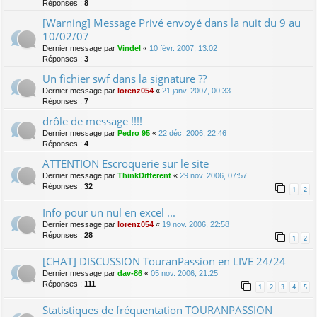
Réponses :
8
[Warning] Message Privé envoyé dans la nuit du 9 au
10/02/07
Dernier message par
Vindel
«
10 févr. 2007, 13:02
Réponses :
3
Un fichier swf dans la signature ??
Dernier message par
lorenz054
«
21 janv. 2007, 00:33
Réponses :
7
drôle de message !!!!
Dernier message par
Pedro 95
«
22 déc. 2006, 22:46
Réponses :
4
ATTENTION Escroquerie sur le site
Dernier message par
ThinkDifferent
«
29 nov. 2006, 07:57
Réponses :
32
1
2
Info pour un nul en excel ...
Dernier message par
lorenz054
«
19 nov. 2006, 22:58
Réponses :
28
1
2
[CHAT] DISCUSSION TouranPassion en LIVE 24/24
Dernier message par
dav-86
«
05 nov. 2006, 21:25
Réponses :
111
1
2
3
4
5
Statistiques de fréquentation TOURANPASSION