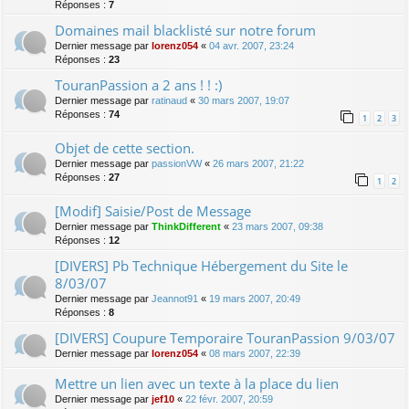
Réponses :
7
Domaines mail blacklisté sur notre forum
Dernier message par
lorenz054
«
04 avr. 2007, 23:24
Réponses :
23
TouranPassion a 2 ans ! ! :)
Dernier message par
ratinaud
«
30 mars 2007, 19:07
Réponses :
74
1
2
3
Objet de cette section.
Dernier message par
passionVW
«
26 mars 2007, 21:22
Réponses :
27
1
2
[Modif] Saisie/Post de Message
Dernier message par
ThinkDifferent
«
23 mars 2007, 09:38
Réponses :
12
[DIVERS] Pb Technique Hébergement du Site le
8/03/07
Dernier message par
Jeannot91
«
19 mars 2007, 20:49
Réponses :
8
[DIVERS] Coupure Temporaire TouranPassion 9/03/07
Dernier message par
lorenz054
«
08 mars 2007, 22:39
Mettre un lien avec un texte à la place du lien
Dernier message par
jef10
«
22 févr. 2007, 20:59