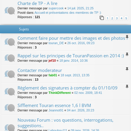
Charte de TP - A lire
Dernier message par
supercook
«
14 juil. 2025, 21:25
Posté dans
Accueil et présentations des membres de TP :)
Réponses :
121
1
2
3
4
5
Sujets
Comment faire pour mettre des images et des photos ?
Dernier message par
touran_DE
«
26 oct. 2016, 09:23
Réponses :
3
Rappel sur les principes de TouranPassion en 2014 :)
Dernier message par
jef10
«
18 janv. 2014, 10:36
Contacter moderateur
Dernier message par
fab01
«
18 sept. 2013, 13:35
Réponses :
13
Règlement des signatures à compter du 01/10/09
Dernier message par
ThinkDifferent
«
02 nov. 2009, 18:41
Réponses :
3
Sifflement Touran essence 1,6 l BVM
Dernier message par
Jeannot91
«
04 avr. 2026, 20:23
Nouveau Forum : vos questions, interrogations,
suggestions..
Dernier message par
Leboubou111
«
09 janv. 2026, 14:26