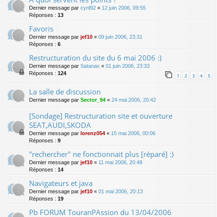
Dernier message par
cyril92
«
12 juin 2006, 09:55
Réponses :
13
Favoris
Dernier message par
jef10
«
09 juin 2006, 23:31
Réponses :
6
Restructuration du site du 6 mai 2006 :)
Dernier message par
Satanas
«
01 juin 2006, 23:33
Réponses :
124
1
2
3
4
5
La salle de discussion
Dernier message par
Sector_94
«
24 mai 2006, 20:42
[Sondage] Restructuration site et ouverture
SEAT,AUDI,SKODA
Dernier message par
lorenz054
«
15 mai 2006, 00:06
Réponses :
9
"rechercher" ne fonctionnait plus [réparé] :)
Dernier message par
jef10
«
11 mai 2006, 20:48
Réponses :
14
Navigateurs et java
Dernier message par
jef10
«
01 mai 2006, 20:13
Réponses :
19
Pb FORUM TouranPAssion du 13/04/2006