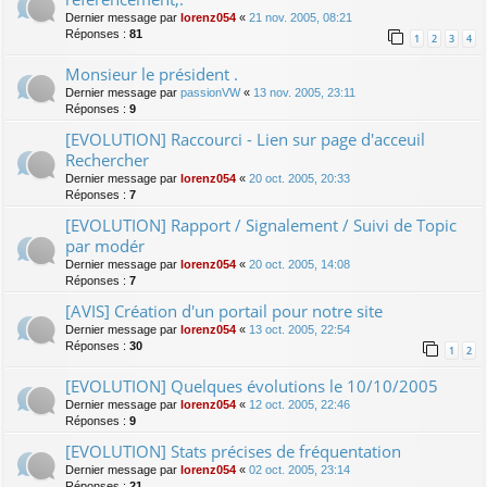
Dernier message par
lorenz054
«
21 nov. 2005, 08:21
Réponses :
81
1
2
3
4
Monsieur le président .
Dernier message par
passionVW
«
13 nov. 2005, 23:11
Réponses :
9
[EVOLUTION] Raccourci - Lien sur page d'acceuil
Rechercher
Dernier message par
lorenz054
«
20 oct. 2005, 20:33
Réponses :
7
[EVOLUTION] Rapport / Signalement / Suivi de Topic
par modér
Dernier message par
lorenz054
«
20 oct. 2005, 14:08
Réponses :
7
[AVIS] Création d'un portail pour notre site
Dernier message par
lorenz054
«
13 oct. 2005, 22:54
Réponses :
30
1
2
[EVOLUTION] Quelques évolutions le 10/10/2005
Dernier message par
lorenz054
«
12 oct. 2005, 22:46
Réponses :
9
[EVOLUTION] Stats précises de fréquentation
Dernier message par
lorenz054
«
02 oct. 2005, 23:14
Réponses :
21