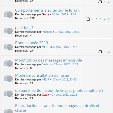
Réponses :
37
1
2
Comportements à éviter sur le forum
Dernier message par
Gaby
«
10 févr. 2013, 11:23
Réponses :
122
1
2
3
4
5
petit bug ?
Dernier message par
mdc888
«
01 févr. 2013, 15:35
Réponses :
4
Bonne année 2013
Dernier message par
MELR
«
07 janv. 2013, 16:17
Réponses :
27
1
2
Modification des messages impossible
Dernier message par
Badazz
«
29 nov. 2012, 18:21
Réponses :
8
Mode de consultation du forum
Dernier message par
MELR
«
17 nov. 2012, 23:30
Réponses :
12
upload insertion ajout de images photos multiple ?
Dernier message par
Gaby
«
27 sept. 2012, 22:02
Réponses :
21
Reproduction, scan, citation, images ... : droits et
charte