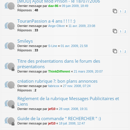
[MOD] Ajout Mod Prison - le 18/07/2006
Dernier message par
dav-86
«
09 juin 2009, 18:49
Réponses :
48
1
2
TouranPassion a 4 ans ! ! ! ! :)
Dernier message par
Ange-Oliver
«
11 avr. 2009, 23:08
Réponses :
33
1
2
Smileys
Dernier message par
S-Line
«
01 avr. 2009, 21:58
Réponses :
33
1
2
Titre des présentations dans le forum des
présentations
Dernier message par
ThinkDifferent
«
21 mars 2009, 20:07
création rubrique ?: bon plans annonces
Dernier message par
fabricox
«
27 nov. 2008, 07:24
Réponses :
2
Règlement de la rubrique Messages Publicitaires et
Liens
Dernier message par
jef10
«
28 sept. 2008, 19:31
Guide de la commande " RECHERCHER " :)
Dernier message par
jef10
«
18 juil. 2008, 12:47