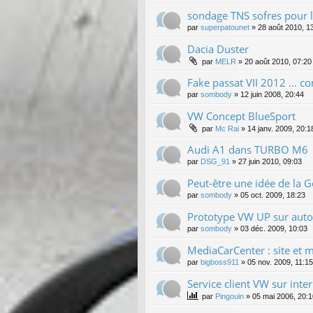
sondage TNS sofres pour 
par
superpatounet
»
28 août 2010, 1
Dacia Duster
par
MELR
»
20 août 2010, 07:20
Fake passat VII 2012 ... co
par
sombody
»
12 juin 2008, 20:44
VW Concept BlueSport
par
Mc Rai
»
14 janv. 2009, 20:1
Audi A1 dans TURBO M6
par
DSG_91
»
27 juin 2010, 09:03
Peut-être une idée de la Go
par
sombody
»
05 oct. 2009, 18:23
Prototype VW UP sur aut
par
sombody
»
03 déc. 2009, 10:03
MediaCarCenter : site et 
par
bigboss911
»
05 nov. 2009, 11:15
Service client VW sur inter
par
Pingouin
»
05 mai 2006, 20:1