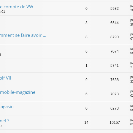
le compte de VW
p
0
5982
2
3:01
p
3
6544
2
mment se faire avoir ...
p
8
8790
0
p
6
7074
05
8
p
1
5741
2
lf VII
p
9
7638
2
omobile-magazine
p
6
7073
0
magasin
p
0
6273
0
net ?
p
14
10157
0
0