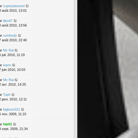
ar
superpatounet
8 août 2010, 13:01
ar
tijou67
0 août 2010, 13:56
ar
sombody
7 août 2010, 22:40
ar
Mc Rai
 juil. 2010, 11:19
ar
wano
7 juin 2010, 10:03
ar
Mc Rai
2 avr. 2010, 14:25
ar
Toph
2 janv. 2010, 12:11
ar
bigboss911
5 nov. 2009, 11:15
ar
fab01
3 sept. 2009, 21:34