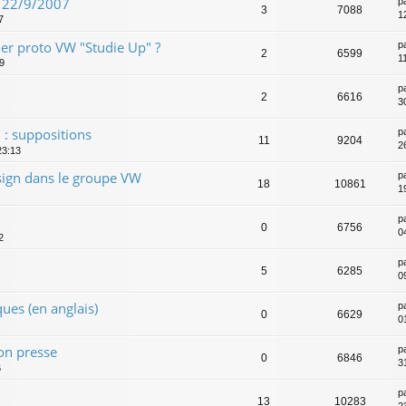
u 22/9/2007
p
3
7088
1
7
er proto VW "Studie Up" ?
p
2
6599
1
09
p
2
6616
3
 : suppositions
p
11
9204
2
23:13
ign dans le groupe VW
p
18
10861
19
p
0
6756
04
2
7
p
5
6285
0
ues (en anglais)
p
0
6629
0
on presse
p
0
6846
3
6
p
13
10283