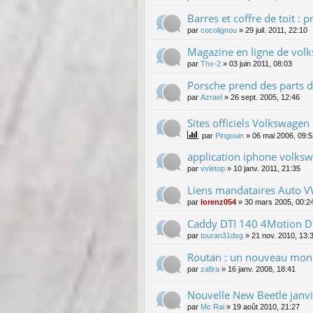
Barres et coffre de toit 
par
cocolignou
»
29 juil. 2011, 22:10
Magazine en ligne de vol
par
Thx-2
»
03 juin 2011, 08:03
Porsche prend des parts 
par
Azrael
»
26 sept. 2005, 12:46
Sites officiels Volkswagen
par
Pingouin
»
06 mai 2006, 09:5
application iphone volks
par
vvletop
»
10 janv. 2011, 21:35
Liens mandataires Auto V
par
lorenz054
»
30 mars 2005, 00:2
Caddy DTI 140 4Motion D
par
touran31dsg
»
21 nov. 2010, 13:
Routan : un nouveau mo
par
zafira
»
16 janv. 2008, 18:41
Nouvelle New Beetle janv
par
Mc Rai
»
19 août 2010, 21:27