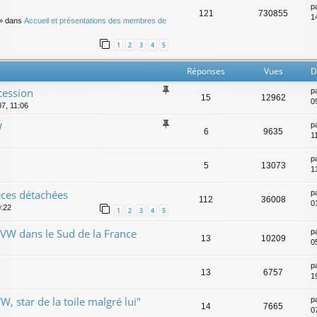
p
121
730855
14
» dans
Accueil et présentations des membres de
1
2
3
4
5
Réponses
Vues
D
cession
p
15
12962
0
07, 11:06
W
p
6
9635
1
p
5
13073
1
èces détachées
p
112
36008
01
0:22
1
2
3
4
5
 VW dans le Sud de la France
p
13
10209
0
p
13
6757
1
, star de la toile malgré lui"
p
14
7665
0