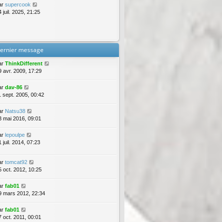
ar
supercook
 juil. 2025, 21:25
ernier message
ar
ThinkDifferent
9 avr. 2009, 17:29
ar
dav-86
1 sept. 2005, 00:42
ar
Natsu38
3 mai 2016, 09:01
ar
lepoulpe
 juil. 2014, 07:23
ar
tomcat92
5 oct. 2012, 10:25
ar
fab01
9 mars 2012, 22:34
ar
fab01
7 oct. 2011, 00:01