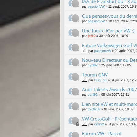
IAA de Frankfurt du 13 a
par
passionVW
»
11 sept. 2007, 18:2
Que pensez-vous du derni
par
passionVW
»
10 sept. 2007, 22:
Une future iCar par VW :)
par
jef10
»
30 août 2007, 10:07
Future Volkswagen Golf VI
par
passionVW
»
20 août 2007, 
Nouveau Directeur du Des
par
cyril92
»
25 janv. 2007, 17:05
Touran GNV
par
DSG_91
»
04 juil. 2007, 12:2
Audi Talents Awards 200
par
cyril92
»
08 juin 2007, 17:31
Lien site VW et multi-marq
par
LYON69
»
01 févr. 2007, 19:59
VW CrossGolf - Présentati
par
cyril92
»
31 janv. 2007, 13:4
Forum VW - Passat