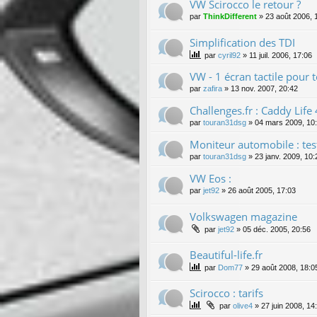
VW Scirocco le retour ?
par
ThinkDifferent
»
23 août 2006, 
Simplification des TDI
par
cyril92
»
11 juil. 2006, 17:06
VW - 1 écran tactile pour
par
zafira
»
13 nov. 2007, 20:42
Challenges.fr : Caddy Lif
par
touran31dsg
»
04 mars 2009, 10
Moniteur automobile : te
par
touran31dsg
»
23 janv. 2009, 10:
VW Eos :
par
jet92
»
26 août 2005, 17:03
Volkswagen magazine
par
jet92
»
05 déc. 2005, 20:56
Beautiful-life.fr
par
Dom77
»
29 août 2008, 18:0
Scirocco : tarifs
par
olive4
»
27 juin 2008, 14