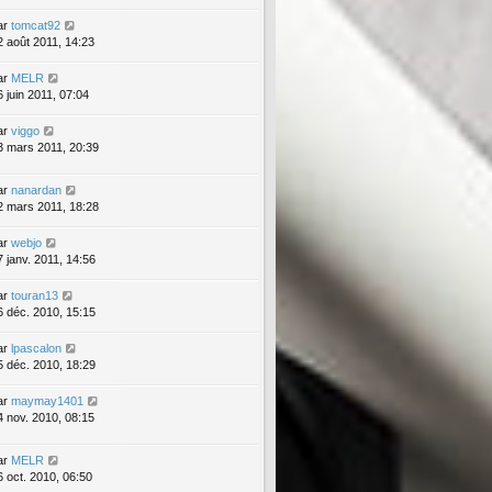
ar
tomcat92
2 août 2011, 14:23
ar
MELR
6 juin 2011, 07:04
ar
viggo
3 mars 2011, 20:39
ar
nanardan
2 mars 2011, 18:28
ar
webjo
7 janv. 2011, 14:56
ar
touran13
6 déc. 2010, 15:15
ar
lpascalon
5 déc. 2010, 18:29
ar
maymay1401
4 nov. 2010, 08:15
ar
MELR
6 oct. 2010, 06:50