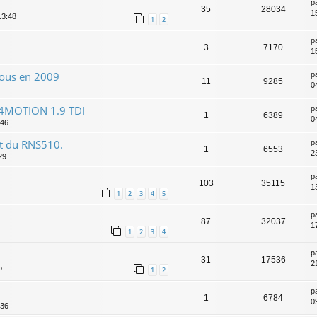
p
35
28034
1
13:48
1
2
p
3
7170
1
 tous en 2009
p
11
9285
0
e 4MOTION 1.9 TDI
p
1
6389
0
:46
st du RNS510.
p
1
6553
2
29
p
103
35115
1
1
2
3
4
5
p
87
32037
1
1
2
3
4
p
31
17536
2
5
1
2
p
1
6784
09
:36