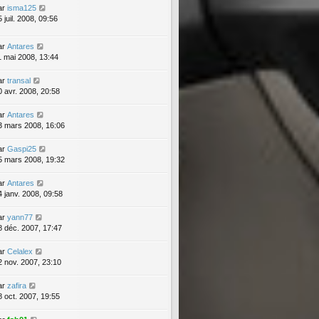
ar
isma125
 juil. 2008, 09:56
ar
Antares
1 mai 2008, 13:44
ar
transal
0 avr. 2008, 20:58
ar
Antares
3 mars 2008, 16:06
ar
Gaspi25
5 mars 2008, 19:32
ar
Antares
4 janv. 2008, 09:58
ar
yann77
8 déc. 2007, 17:47
ar
Celalex
2 nov. 2007, 23:10
ar
zafira
8 oct. 2007, 19:55