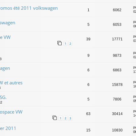
: promos été 2011 volkswagen
p
1
6062
0
kswagen
p
5
6053
0
de VW
p
39
17771
0
1
2
p
9
9873
0
3
wagen
p
6
6863
1
W et autres
p
6
15878
1
4
SG.
p
5
7806
0
32
nospace VW
p
63
30414
1
1
2
3
ier 2011
p
15
10830
0