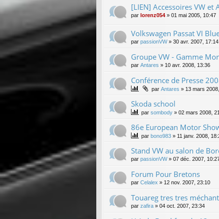
[LIEN] Accessoires VW et 
par
lorenz054
»
01 mai 2005, 10:47
Volkswagen Passat VI Blu
par
passionVW
»
30 avr. 2007, 17:14
Groupe VW - Gamme Mon
par
Antares
»
10 avr. 2008, 13:36
Conférence de Presse 2008 
par
Antares
»
13 mars 2008,
Skoda school
par
sombody
»
02 mars 2008, 2
86e European Motor Show
par
bono983
»
11 janv. 2008, 18
Stand VW au salon de Bord
par
passionVW
»
07 déc. 2007, 10:2
Forum Pour Bretons
par
Celalex
»
12 nov. 2007, 23:10
Touareg tres tres méchant 
par
zafira
»
04 oct. 2007, 23:34