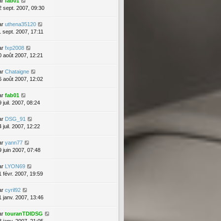
ar
fab01
2 sept. 2007, 09:30
ar
uthena35120
1 sept. 2007, 17:11
ar
fxp2008
0 août 2007, 12:21
ar
Chataigne
6 août 2007, 12:02
ar
fab01
 juil. 2007, 08:24
ar
DSG_91
 juil. 2007, 12:22
ar
yann77
9 juin 2007, 07:48
ar
LYON69
1 févr. 2007, 19:59
ar
cyril92
1 janv. 2007, 13:46
ar
touranTDIDSG