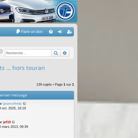
Faire un don
A
FA
on
’e
Q
ne
nr
Rechercher
Recherche avancée
xi
eg
s ... hors touran
on
ist
re
139 sujets • Page
1
sur
1
r
ernier message
ar
gnanvofredy
3 oct. 2025, 16:19
ar
jef10
0 mars 2013, 09:39