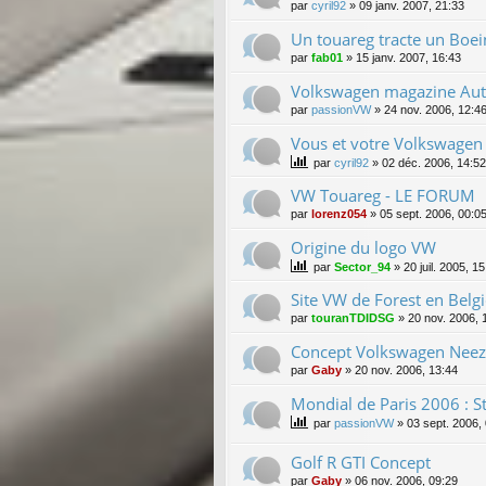
par
cyril92
»
09 janv. 2007, 21:33
Un touareg tracte un Boe
par
fab01
»
15 janv. 2007, 16:43
Volkswagen magazine Au
par
passionVW
»
24 nov. 2006, 12:4
Vous et votre Volkswagen
par
cyril92
»
02 déc. 2006, 14:52
VW Touareg - LE FORUM
par
lorenz054
»
05 sept. 2006, 00:0
Origine du logo VW
par
Sector_94
»
20 juil. 2005, 1
Site VW de Forest en Belgi
par
touranTDIDSG
»
20 nov. 2006, 
Concept Volkswagen Nee
par
Gaby
»
20 nov. 2006, 13:44
Mondial de Paris 2006 : 
par
passionVW
»
03 sept. 2006,
Golf R GTI Concept
par
Gaby
»
06 nov. 2006, 09:29