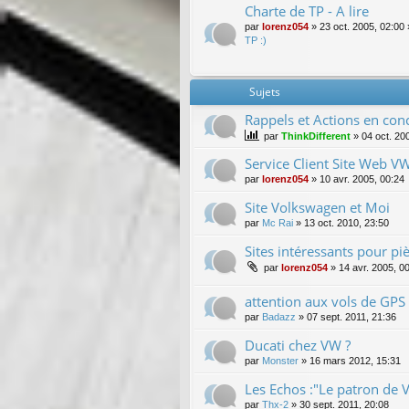
Charte de TP - A lire
par
lorenz054
»
23 oct. 2005, 02:00
TP :)
Sujets
Rappels et Actions en con
par
ThinkDifferent
»
04 oct. 20
Service Client Site Web V
par
lorenz054
»
10 avr. 2005, 00:24
Site Volkswagen et Moi
par
Mc Rai
»
13 oct. 2010, 23:50
Sites intéressants pour pi
par
lorenz054
»
14 avr. 2005, 0
attention aux vols de GPS
par
Badazz
»
07 sept. 2011, 21:36
Ducati chez VW ?
par
Monster
»
16 mars 2012, 15:31
Les Echos :"Le patron de VW
par
Thx-2
»
30 sept. 2011, 20:08