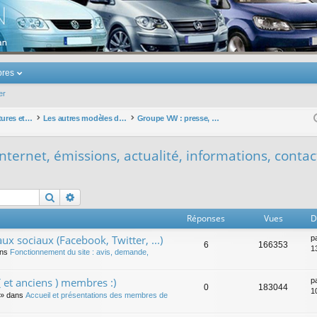
u Volkswagen Touran
res
er
Les autres voitures et ce qui touche à la voiture
Les autres modèles du groupe VW
Groupe VW : presse, sites internet, émissions, actualité, informations, contacts ... hors touran
nternet, émissions, actualité, informations, contact
Rechercher
Recherche avancée
Réponses
Vues
D
ux sociaux (Facebook, Twitter, ...)
p
6
166353
1
ans
Fonctionnement du site : avis, demande,
 et anciens ) membres :)
p
0
183044
1
» dans
Accueil et présentations des membres de