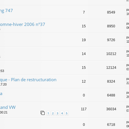
2
ing 747
p
7
8549
1
tomne-hiver 2006 n°37
p
15
8950
0
6
p
19
9726
1
p
14
10212
1
5
p
15
12124
0
5:53
que - Plan de restructuration
p
12
8324
2
17:20
za
p
0
6488
2
Stand VW
p
117
36034
0
 00:21
1
2
3
4
5
p
0
6718
0