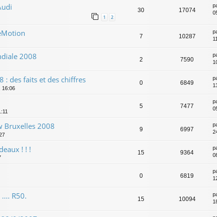
Audi
p
30
17074
05
1
2
eMotion
p
7
10287
1
diale 2008
p
2
7590
1
: des faits et des chiffres
p
0
6849
1
 16:06
p
5
7477
0
1:11
 Bruxelles 2008
p
9
6997
2
:27
eaux ! ! !
p
15
9364
0
7
p
0
6819
1
.... R50.
p
15
10094
1