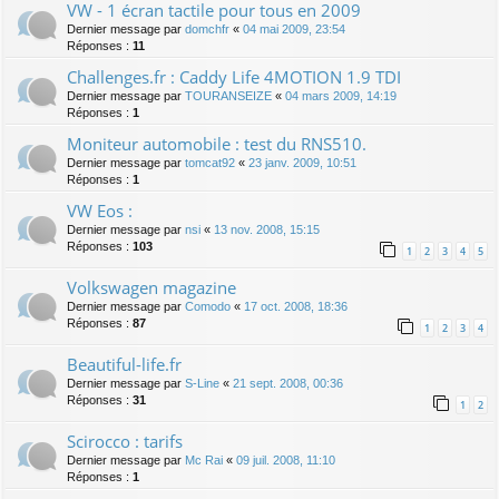
VW - 1 écran tactile pour tous en 2009
Dernier message par
domchfr
«
04 mai 2009, 23:54
Réponses :
11
Challenges.fr : Caddy Life 4MOTION 1.9 TDI
Dernier message par
TOURANSEIZE
«
04 mars 2009, 14:19
Réponses :
1
Moniteur automobile : test du RNS510.
Dernier message par
tomcat92
«
23 janv. 2009, 10:51
Réponses :
1
VW Eos :
Dernier message par
nsi
«
13 nov. 2008, 15:15
Réponses :
103
1
2
3
4
5
Volkswagen magazine
Dernier message par
Comodo
«
17 oct. 2008, 18:36
Réponses :
87
1
2
3
4
Beautiful-life.fr
Dernier message par
S-Line
«
21 sept. 2008, 00:36
Réponses :
31
1
2
Scirocco : tarifs
Dernier message par
Mc Rai
«
09 juil. 2008, 11:10
Réponses :
1