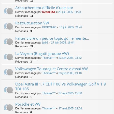
Réponses :
12
Accouchement difficile d'une star
Dernier message par
lorenz054
«
26 juil. 2005, 11:23
Réponses :
11
Restructuration VW
Dernier message par
PIMPON60
«
13 juil. 2005, 21:47
Réponses :
3
Faites vivre un peu ce topic qui le mérite...
Dernier message par
jet92
«
27 juin 2005, 16:04
Réponses :
22
La Veyron (Bugatti groupe VW)
Dernier message par
Thomax***
«
23 juin 2005, 23:52
Réponses :
3
Volkswagen Touareg et Centre d'essai VW
Dernier message par
Thomax***
«
23 juin 2005, 19:18
Réponses :
1
Opel Astra III 1.7 CDTI100 Vs Volkswagen Golf V 1.9
TDI 105
Dernier message par
Thomax***
«
27 mai 2005, 22:08
Réponses :
1
Porsche et VW
Dernier message par
Thomax***
«
27 mai 2005, 22:04
Réponses :
6