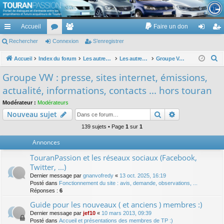
TouranPassion
Accueil
Faire un don
Le forum des propriétaires ou futurs acquéreurs du Volkswagen Touran
cc
Rechercher
or
Connexion
e
S’enregistrer
on
’e
ès
u
m
ne
nr
R
Accueil
Index du forum
Les autres voitures et ce qui touche à la voiture
Les autres modèles du groupe VW
Groupe VW : presse, sites internet, émissions, actualité, informations, contacts ... hors touran
e
ra
m
br
xi
eg
Groupe VW : presse, sites internet, émissions,
c
pi
s
es
on
ist
actualité, informations, contacts ... hors touran
h
de
re
e
Modérateur :
Modérateurs
Rechercher
Recherche av
Nouveau sujet
r
r
c
139 sujets • Page
1
sur
1
h
Annonces
e
TouranPassion et les réseaux sociaux (Facebook,
r
Twitter, ...)
Dernier message par
gnanvofredy
«
13 oct. 2025, 16:19
Posté dans
Fonctionnement du site : avis, demande, observations, ...
Réponses :
6
Guide pour les nouveaux ( et anciens ) membres :)
Dernier message par
jef10
«
10 mars 2013, 09:39
Posté dans
Accueil et présentations des membres de TP :)