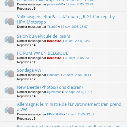
Dernier message par
passionVW
«
17 nov. 2005, 23:29
Réponses :
9
Volkswagen Jetta/Passat/Touareg R GT Concept by
HPA Motorspo
Dernier message par
Titan02
«
14 nov. 2005, 13:07
Salon du véhicule de loisirs
Dernier message par
lorenz054
«
02 oct. 2005, 23:39
Réponses :
4
FORUM VW EN BELGIQUE
Dernier message par
lorenz054
«
30 sept. 2005, 23:21
Réponses :
1
Sondage VW
Dernier message par
Chubaka
«
23 sept. 2005, 18:14
Réponses :
7
New Beetle (Photos/Fons d'écran)
Dernier message par
eljuclemar
«
22 sept. 2005, 11:27
Réponses :
4
Allemagne: le ministre de l'Environnement s'en prend
à VW
Dernier message par
PIMPON60
«
17 sept. 2005, 12:51
Réponses :
3
Essayons de faire revivre ce forum : audi-volkswagen