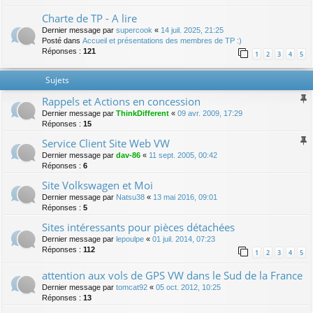
Charte de TP - A lire
Dernier message par
supercook
«
14 juil. 2025, 21:25
Posté dans
Accueil et présentations des membres de TP :)
Réponses :
121
1
2
3
4
5
Sujets
Rappels et Actions en concession
Dernier message par
ThinkDifferent
«
09 avr. 2009, 17:29
Réponses :
15
Service Client Site Web VW
Dernier message par
dav-86
«
11 sept. 2005, 00:42
Réponses :
6
Site Volkswagen et Moi
Dernier message par
Natsu38
«
13 mai 2016, 09:01
Réponses :
5
Sites intéressants pour pièces détachées
Dernier message par
lepoulpe
«
01 juil. 2014, 07:23
Réponses :
112
1
2
3
4
5
attention aux vols de GPS VW dans le Sud de la France
Dernier message par
tomcat92
«
05 oct. 2012, 10:25
Réponses :
13