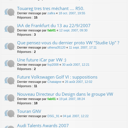
Touareg tres tres méchant .... R50.
Dernier message par
zafira
«
18 oct. 2007, 19:55
Réponses :
15
IAA de Frankfurt du 13 au 22/9/2007
Dernier message par
fab01
«
12 sept. 2007, 09:30
Réponses :
3
Que pensez-vous du dernier proto VW "Studie Up" ?
Dernier message par
uthena35120
«
11 sept. 2007, 17:11
Réponses :
2
Une future iCar par VW :)
Dernier message par
fxp2008
«
30 août 2007, 12:21
Réponses :
2
Future Volkswagen Golf VI : suppositions
Dernier message par
Chataigne
«
26 août 2007, 12:02
Réponses :
11
Nouveau Directeur du Design dans le groupe VW
Dernier message par
fab01
«
19 juil. 2007, 08:24
Réponses :
18
Touran GNV
Dernier message par
DSG_91
«
04 juil. 2007, 12:22
Audi Talents Awards 2007