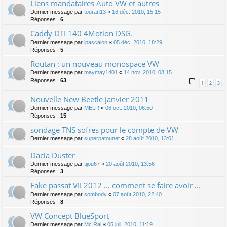
Liens mandataires Auto VW et autres
Dernier message par
touran13
«
16 déc. 2010, 15:15
Réponses :
6
Caddy DTI 140 4Motion DSG.
Dernier message par
lpascalon
«
05 déc. 2010, 18:29
Réponses :
5
Routan : un nouveau monospace VW
Dernier message par
maymay1401
«
14 nov. 2010, 08:15
Réponses :
63
1
2
3
Nouvelle New Beetle janvier 2011
Dernier message par
MELR
«
06 oct. 2010, 06:50
Réponses :
15
sondage TNS sofres pour le compte de VW
Dernier message par
superpatounet
«
28 août 2010, 13:01
Dacia Duster
Dernier message par
tijou67
«
20 août 2010, 13:56
Réponses :
3
Fake passat VII 2012 ... comment se faire avoir ...
Dernier message par
sombody
«
07 août 2010, 22:40
Réponses :
8
VW Concept BlueSport
Dernier message par
Mc Rai
«
05 juil. 2010, 11:19