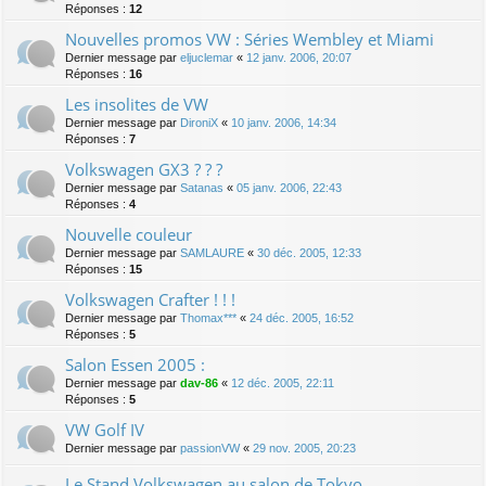
Réponses :
12
Nouvelles promos VW : Séries Wembley et Miami
Dernier message par
eljuclemar
«
12 janv. 2006, 20:07
Réponses :
16
Les insolites de VW
Dernier message par
DironiX
«
10 janv. 2006, 14:34
Réponses :
7
Volkswagen GX3 ? ? ?
Dernier message par
Satanas
«
05 janv. 2006, 22:43
Réponses :
4
Nouvelle couleur
Dernier message par
SAMLAURE
«
30 déc. 2005, 12:33
Réponses :
15
Volkswagen Crafter ! ! !
Dernier message par
Thomax***
«
24 déc. 2005, 16:52
Réponses :
5
Salon Essen 2005 :
Dernier message par
dav-86
«
12 déc. 2005, 22:11
Réponses :
5
VW Golf IV
Dernier message par
passionVW
«
29 nov. 2005, 20:23
Le Stand Volkswagen au salon de Tokyo