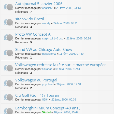
Autojournal 5 janvier 2006
Dernier message par
chatlin58
«
25 févr. 2006, 23:13
Réponses :
7
site vw do Brazil
Dernier message par
woody
«
24 févr. 2006, 08:11
Réponses :
4
Proto VW Concept A
Dernier message par
steph tdi 140 dsg
«
21 févr. 2006, 00:14
Réponses :
5
Stand VW au Chicago Auto Show
Dernier message par
passionVW
«
11 févr. 2006, 07:40
Réponses :
1
Volkswagen redresse la tête sur le marché européen
Dernier message par
Satanas
«
01 févr. 2006, 15:44
Réponses :
3
Volkswagen au Portugal
Dernier message par
yoyoland
«
26 janv. 2006, 14:31
Réponses :
2
Citi Golf (Golf 1) / Touran
Dernier message par
8294
«
22 janv. 2006, 00:39
Lamborghini Miura Concept (40 ans )
Dernier message par
Vindel
«
16 janv. 2006, 15:47