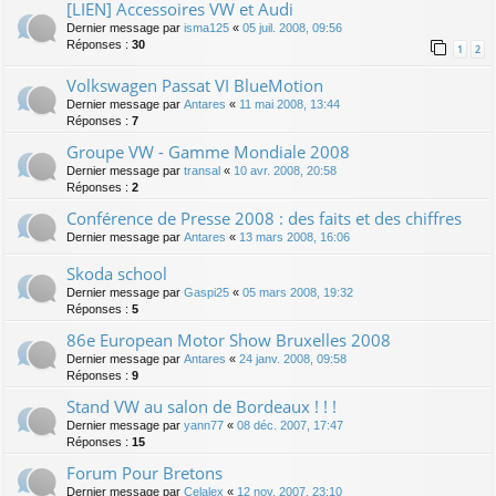
[LIEN] Accessoires VW et Audi
Dernier message par
isma125
«
05 juil. 2008, 09:56
Réponses :
30
1
2
Volkswagen Passat VI BlueMotion
Dernier message par
Antares
«
11 mai 2008, 13:44
Réponses :
7
Groupe VW - Gamme Mondiale 2008
Dernier message par
transal
«
10 avr. 2008, 20:58
Réponses :
2
Conférence de Presse 2008 : des faits et des chiffres
Dernier message par
Antares
«
13 mars 2008, 16:06
Skoda school
Dernier message par
Gaspi25
«
05 mars 2008, 19:32
Réponses :
5
86e European Motor Show Bruxelles 2008
Dernier message par
Antares
«
24 janv. 2008, 09:58
Réponses :
9
Stand VW au salon de Bordeaux ! ! !
Dernier message par
yann77
«
08 déc. 2007, 17:47
Réponses :
15
Forum Pour Bretons
Dernier message par
Celalex
«
12 nov. 2007, 23:10