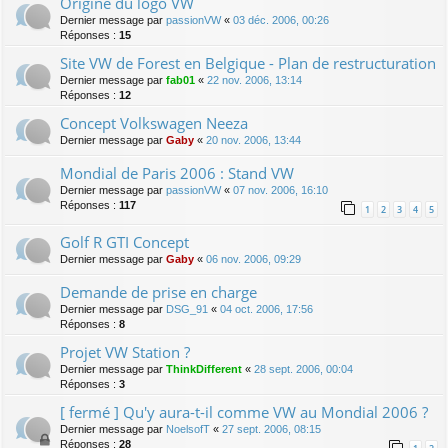
Origine du logo VW
Dernier message par
passionVW
«
03 déc. 2006, 00:26
Réponses :
15
Site VW de Forest en Belgique - Plan de restructuration
Dernier message par
fab01
«
22 nov. 2006, 13:14
Réponses :
12
Concept Volkswagen Neeza
Dernier message par
Gaby
«
20 nov. 2006, 13:44
Mondial de Paris 2006 : Stand VW
Dernier message par
passionVW
«
07 nov. 2006, 16:10
Réponses :
117
1
2
3
4
5
Golf R GTI Concept
Dernier message par
Gaby
«
06 nov. 2006, 09:29
Demande de prise en charge
Dernier message par
DSG_91
«
04 oct. 2006, 17:56
Réponses :
8
Projet VW Station ?
Dernier message par
ThinkDifferent
«
28 sept. 2006, 00:04
Réponses :
3
[ fermé ] Qu'y aura-t-il comme VW au Mondial 2006 ?
Dernier message par
NoelsofT
«
27 sept. 2006, 08:15
Réponses :
28