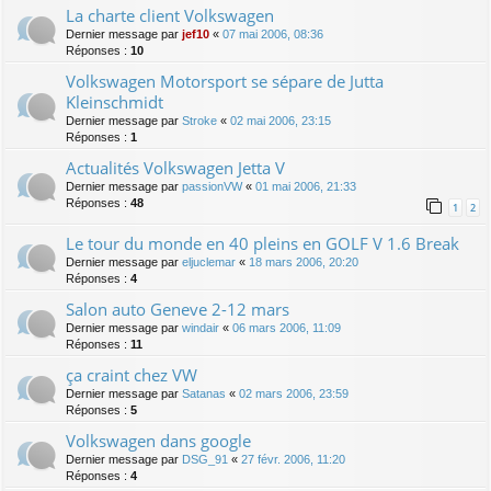
La charte client Volkswagen
Dernier message par
jef10
«
07 mai 2006, 08:36
Réponses :
10
Volkswagen Motorsport se sépare de Jutta
Kleinschmidt
Dernier message par
Stroke
«
02 mai 2006, 23:15
Réponses :
1
Actualités Volkswagen Jetta V
Dernier message par
passionVW
«
01 mai 2006, 21:33
Réponses :
48
1
2
Le tour du monde en 40 pleins en GOLF V 1.6 Break
Dernier message par
eljuclemar
«
18 mars 2006, 20:20
Réponses :
4
Salon auto Geneve 2-12 mars
Dernier message par
windair
«
06 mars 2006, 11:09
Réponses :
11
ça craint chez VW
Dernier message par
Satanas
«
02 mars 2006, 23:59
Réponses :
5
Volkswagen dans google
Dernier message par
DSG_91
«
27 févr. 2006, 11:20
Réponses :
4