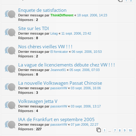
1
2
Enquete de satisfaction
Dernier message par
ThinkDifferent
«
18 sept. 2006, 14:23
Réponses :
2
Site sur les TDI
Dernier message par
Lëag
«
11 sept. 2006, 23:42
Réponses :
8
Nos chères vieilles VW ! ! !
Dernier message par
El fornicator
«
06 sept. 2006, 10:53
Réponses :
2
La vague de licenciements débute chez VW ! ! !
Dernier message par
Jeannot91
«
05 sept. 2006, 07:03
Réponses :
8
La nouvelle Volkswagen Passat Chinoise
Dernier message par
passionVW
«
03 sept. 2006, 16:06
Réponses :
3
Volkswagen Jetta V
Dernier message par
passionVW
«
03 sept. 2006, 13:17
Réponses :
4
IAA de Frankfurt en septembre 2005
Dernier message par
passionVW
«
07 juin 2006, 22:27
Réponses :
227
1
7
8
9
10
…