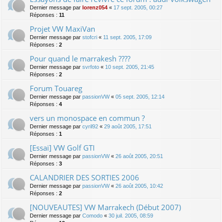
Dernier message par
lorenz054
«
17 sept. 2005, 00:27
Réponses :
11
Projet VW MaxiVan
Dernier message par
stofcri
«
11 sept. 2005, 17:09
Réponses :
2
Pour quand le marrakesh ????
Dernier message par
svrfoto
«
10 sept. 2005, 21:45
Réponses :
2
Forum Touareg
Dernier message par
passionVW
«
05 sept. 2005, 12:14
Réponses :
4
vers un monospace en commun ?
Dernier message par
cyril92
«
29 août 2005, 17:51
Réponses :
1
[Essai] VW Golf GTI
Dernier message par
passionVW
«
26 août 2005, 20:51
Réponses :
3
CALANDRIER DES SORTIES 2006
Dernier message par
passionVW
«
26 août 2005, 10:42
Réponses :
2
[NOUVEAUTES] VW Marrakech (Début 2007)
Dernier message par
Comodo
«
30 juil. 2005, 08:59