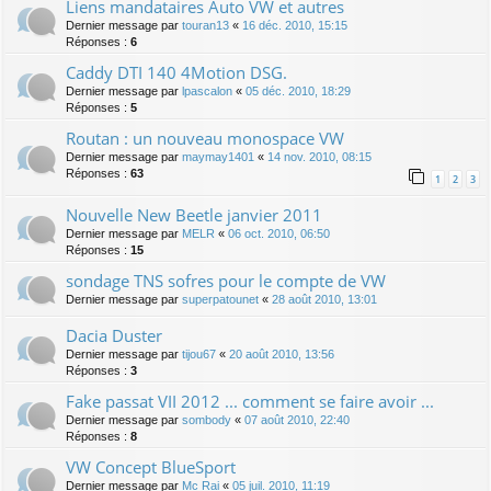
Liens mandataires Auto VW et autres
Dernier message par
touran13
«
16 déc. 2010, 15:15
Réponses :
6
Caddy DTI 140 4Motion DSG.
Dernier message par
lpascalon
«
05 déc. 2010, 18:29
Réponses :
5
Routan : un nouveau monospace VW
Dernier message par
maymay1401
«
14 nov. 2010, 08:15
Réponses :
63
1
2
3
Nouvelle New Beetle janvier 2011
Dernier message par
MELR
«
06 oct. 2010, 06:50
Réponses :
15
sondage TNS sofres pour le compte de VW
Dernier message par
superpatounet
«
28 août 2010, 13:01
Dacia Duster
Dernier message par
tijou67
«
20 août 2010, 13:56
Réponses :
3
Fake passat VII 2012 ... comment se faire avoir ...
Dernier message par
sombody
«
07 août 2010, 22:40
Réponses :
8
VW Concept BlueSport
Dernier message par
Mc Rai
«
05 juil. 2010, 11:19