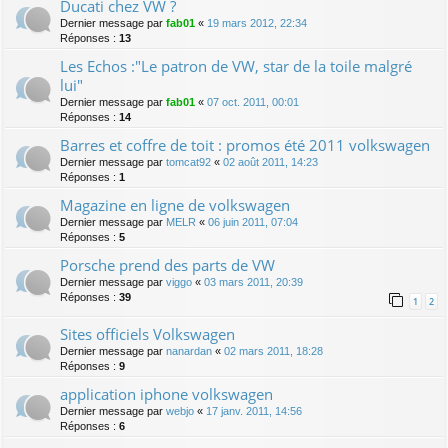
Ducati chez VW ?
Dernier message par
fab01
«
19 mars 2012, 22:34
Réponses :
13
Les Echos :"Le patron de VW, star de la toile malgré
lui"
Dernier message par
fab01
«
07 oct. 2011, 00:01
Réponses :
14
Barres et coffre de toit : promos été 2011 volkswagen
Dernier message par
tomcat92
«
02 août 2011, 14:23
Réponses :
1
Magazine en ligne de volkswagen
Dernier message par
MELR
«
06 juin 2011, 07:04
Réponses :
5
Porsche prend des parts de VW
Dernier message par
viggo
«
03 mars 2011, 20:39
Réponses :
39
1
2
Sites officiels Volkswagen
Dernier message par
nanardan
«
02 mars 2011, 18:28
Réponses :
9
application iphone volkswagen
Dernier message par
webjo
«
17 janv. 2011, 14:56
Réponses :
6