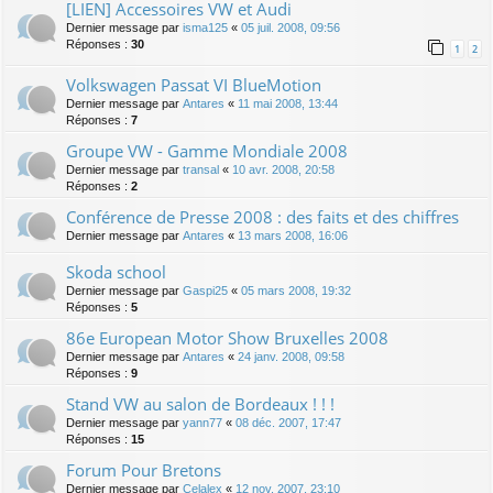
[LIEN] Accessoires VW et Audi
Dernier message par
isma125
«
05 juil. 2008, 09:56
Réponses :
30
1
2
Volkswagen Passat VI BlueMotion
Dernier message par
Antares
«
11 mai 2008, 13:44
Réponses :
7
Groupe VW - Gamme Mondiale 2008
Dernier message par
transal
«
10 avr. 2008, 20:58
Réponses :
2
Conférence de Presse 2008 : des faits et des chiffres
Dernier message par
Antares
«
13 mars 2008, 16:06
Skoda school
Dernier message par
Gaspi25
«
05 mars 2008, 19:32
Réponses :
5
86e European Motor Show Bruxelles 2008
Dernier message par
Antares
«
24 janv. 2008, 09:58
Réponses :
9
Stand VW au salon de Bordeaux ! ! !
Dernier message par
yann77
«
08 déc. 2007, 17:47
Réponses :
15
Forum Pour Bretons
Dernier message par
Celalex
«
12 nov. 2007, 23:10