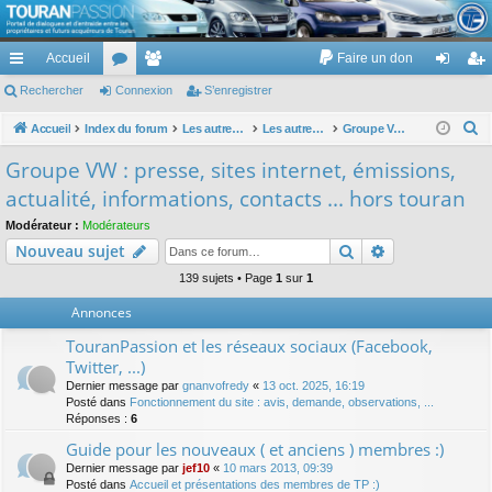
TouranPassion
Accueil
Faire un don
Le forum des propriétaires ou futurs acquéreurs du Volkswagen Touran
cc
Rechercher
or
Connexion
e
S’enregistrer
on
’e
ès
u
m
ne
nr
R
Accueil
Index du forum
Les autres voitures et ce qui touche à la voiture
Les autres modèles du groupe VW
Groupe VW : presse, sites internet, émissions, actualité, informations, contacts ... hors touran
e
ra
m
br
xi
eg
Groupe VW : presse, sites internet, émissions,
c
pi
s
es
on
ist
actualité, informations, contacts ... hors touran
h
de
re
e
Modérateur :
Modérateurs
Rechercher
Recherche av
Nouveau sujet
r
r
c
139 sujets • Page
1
sur
1
h
Annonces
e
TouranPassion et les réseaux sociaux (Facebook,
r
Twitter, ...)
Dernier message par
gnanvofredy
«
13 oct. 2025, 16:19
Posté dans
Fonctionnement du site : avis, demande, observations, ...
Réponses :
6
Guide pour les nouveaux ( et anciens ) membres :)
Dernier message par
jef10
«
10 mars 2013, 09:39
Posté dans
Accueil et présentations des membres de TP :)