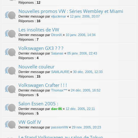
Réponses :
12
Nouvelles promos VW : Séries Wembley et Miami
Dernier message par
eljuclemar
«
12 janv. 2006, 20:07
Réponses :
16
Les insolites de VW
Dernier message par
DironiX
«
10 janv. 2006, 14:34
Réponses :
7
Volkswagen GX3 ? ? ?
Dernier message par
Satanas
«
05 janv. 2006, 22:43
Réponses :
4
Nouvelle couleur
Dernier message par
SAMLAURE
«
30 déc. 2005, 12:33
Réponses :
15
Volkswagen Crafter ! ! !
Dernier message par
Thomax***
«
24 déc. 2005, 16:52
Réponses :
5
Salon Essen 2005 :
Dernier message par
dav-86
«
12 déc. 2005, 22:11
Réponses :
5
VW Golf IV
Dernier message par
passionVW
«
29 nov. 2005, 20:23
Le Stand Volkswagen au salon de Tokyo