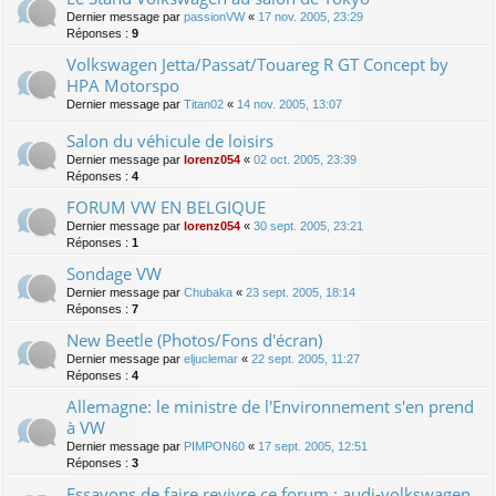
Dernier message par
passionVW
«
17 nov. 2005, 23:29
Réponses :
9
Volkswagen Jetta/Passat/Touareg R GT Concept by
HPA Motorspo
Dernier message par
Titan02
«
14 nov. 2005, 13:07
Salon du véhicule de loisirs
Dernier message par
lorenz054
«
02 oct. 2005, 23:39
Réponses :
4
FORUM VW EN BELGIQUE
Dernier message par
lorenz054
«
30 sept. 2005, 23:21
Réponses :
1
Sondage VW
Dernier message par
Chubaka
«
23 sept. 2005, 18:14
Réponses :
7
New Beetle (Photos/Fons d'écran)
Dernier message par
eljuclemar
«
22 sept. 2005, 11:27
Réponses :
4
Allemagne: le ministre de l'Environnement s'en prend
à VW
Dernier message par
PIMPON60
«
17 sept. 2005, 12:51
Réponses :
3
Essayons de faire revivre ce forum : audi-volkswagen