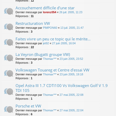
Réponses :
12
Accouchement difficile d'une star
Dernier message par
lorenz054
«
26 juil. 2005, 11:23
Réponses :
11
Restructuration VW
Dernier message par
PIMPON60
«
13 juil. 2005, 21:47
Réponses :
3
Faites vivre un peu ce topic qui le mérite...
Dernier message par
jet92
«
27 juin 2005, 16:04
Réponses :
22
La Veyron (Bugatti groupe VW)
Dernier message par
Thomax***
«
23 juin 2005, 23:52
Réponses :
3
Volkswagen Touareg et Centre d'essai VW
Dernier message par
Thomax***
«
23 juin 2005, 19:18
Réponses :
1
Opel Astra III 1.7 CDTI100 Vs Volkswagen Golf V 1.9
TDI 105
Dernier message par
Thomax***
«
27 mai 2005, 22:08
Réponses :
1
Porsche et VW
Dernier message par
Thomax***
«
27 mai 2005, 22:04
Réponses :
6