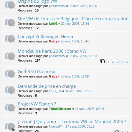
Origine du logo VW
Dernier message par
passionVW
«
03 déc. 2006, 00:26
Réponses :
15
Site VW de Forest en Belgique - Plan de restructuration
Dernier message par
fab01
«
22 nov. 2006, 13:14
Réponses :
12
Concept Volkswagen Neeza
Dernier message par
Gaby
«
20 nov. 2006, 13:44
Mondial de Paris 2006 : Stand VW
Dernier message par
passionVW
«
07 nov. 2006, 16:10
Réponses :
117
1
2
3
4
5
Golf R GTI Concept
Dernier message par
Gaby
«
06 nov. 2006, 09:29
Demande de prise en charge
Dernier message par
DSG_91
«
04 oct. 2006, 17:56
Réponses :
8
Projet VW Station ?
Dernier message par
ThinkDifferent
«
28 sept. 2006, 00:04
Réponses :
3
[ fermé ] Qu'y aura-t-il comme VW au Mondial 2006 ?
Dernier message par
NoelsofT
«
27 sept. 2006, 08:15
Réponses :
28