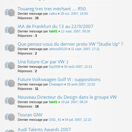
Touareg tres tres méchant .... R50.
Dernier message par
zafira
«
18 oct. 2007, 19:55
Réponses :
15
IAA de Frankfurt du 13 au 22/9/2007
Dernier message par
fab01
«
12 sept. 2007, 09:30
Réponses :
3
Que pensez-vous du dernier proto VW "Studie Up" ?
Dernier message par
uthena35120
«
11 sept. 2007, 17:11
Réponses :
2
Une future iCar par VW :)
Dernier message par
fxp2008
«
30 août 2007, 12:21
Réponses :
2
Future Volkswagen Golf VI : suppositions
Dernier message par
Chataigne
«
26 août 2007, 12:02
Réponses :
11
Nouveau Directeur du Design dans le groupe VW
Dernier message par
fab01
«
19 juil. 2007, 08:24
Réponses :
18
Touran GNV
Dernier message par
DSG_91
«
04 juil. 2007, 12:22
Audi Talents Awards 2007