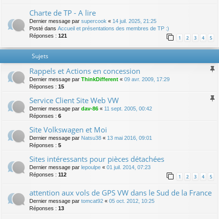
Charte de TP - A lire
Dernier message par
supercook
«
14 juil. 2025, 21:25
Posté dans
Accueil et présentations des membres de TP :)
Réponses :
121
1
2
3
4
5
Sujets
Rappels et Actions en concession
Dernier message par
ThinkDifferent
«
09 avr. 2009, 17:29
Réponses :
15
Service Client Site Web VW
Dernier message par
dav-86
«
11 sept. 2005, 00:42
Réponses :
6
Site Volkswagen et Moi
Dernier message par
Natsu38
«
13 mai 2016, 09:01
Réponses :
5
Sites intéressants pour pièces détachées
Dernier message par
lepoulpe
«
01 juil. 2014, 07:23
Réponses :
112
1
2
3
4
5
attention aux vols de GPS VW dans le Sud de la France
Dernier message par
tomcat92
«
05 oct. 2012, 10:25
Réponses :
13