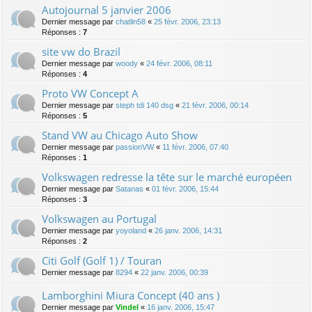
Autojournal 5 janvier 2006
Dernier message par
chatlin58
«
25 févr. 2006, 23:13
Réponses :
7
site vw do Brazil
Dernier message par
woody
«
24 févr. 2006, 08:11
Réponses :
4
Proto VW Concept A
Dernier message par
steph tdi 140 dsg
«
21 févr. 2006, 00:14
Réponses :
5
Stand VW au Chicago Auto Show
Dernier message par
passionVW
«
11 févr. 2006, 07:40
Réponses :
1
Volkswagen redresse la tête sur le marché européen
Dernier message par
Satanas
«
01 févr. 2006, 15:44
Réponses :
3
Volkswagen au Portugal
Dernier message par
yoyoland
«
26 janv. 2006, 14:31
Réponses :
2
Citi Golf (Golf 1) / Touran
Dernier message par
8294
«
22 janv. 2006, 00:39
Lamborghini Miura Concept (40 ans )
Dernier message par
Vindel
«
16 janv. 2006, 15:47