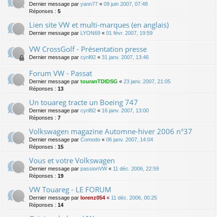
Dernier message par
yann77
«
09 juin 2007, 07:48
Réponses :
5
Lien site VW et multi-marques (en anglais)
Dernier message par
LYON69
«
01 févr. 2007, 19:59
VW CrossGolf - Présentation presse
Dernier message par
cyril92
«
31 janv. 2007, 13:46
Forum VW - Passat
Dernier message par
touranTDIDSG
«
23 janv. 2007, 21:05
Réponses :
13
Un touareg tracte un Boeing 747
Dernier message par
cyril92
«
16 janv. 2007, 13:00
Réponses :
7
Volkswagen magazine Automne-hiver 2006 n°37
Dernier message par
Comodo
«
06 janv. 2007, 14:04
Réponses :
15
Vous et votre Volkswagen
Dernier message par
passionVW
«
11 déc. 2006, 22:59
Réponses :
19
VW Touareg - LE FORUM
Dernier message par
lorenz054
«
11 déc. 2006, 00:25
Réponses :
14