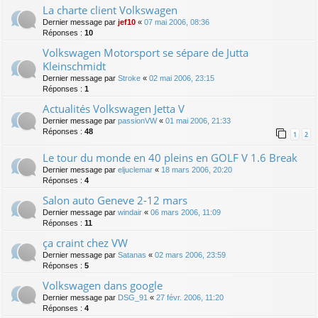
La charte client Volkswagen
Dernier message par
jef10
«
07 mai 2006, 08:36
Réponses :
10
Volkswagen Motorsport se sépare de Jutta
Kleinschmidt
Dernier message par
Stroke
«
02 mai 2006, 23:15
Réponses :
1
Actualités Volkswagen Jetta V
Dernier message par
passionVW
«
01 mai 2006, 21:33
Réponses :
48
1
2
Le tour du monde en 40 pleins en GOLF V 1.6 Break
Dernier message par
eljuclemar
«
18 mars 2006, 20:20
Réponses :
4
Salon auto Geneve 2-12 mars
Dernier message par
windair
«
06 mars 2006, 11:09
Réponses :
11
ça craint chez VW
Dernier message par
Satanas
«
02 mars 2006, 23:59
Réponses :
5
Volkswagen dans google
Dernier message par
DSG_91
«
27 févr. 2006, 11:20
Réponses :
4