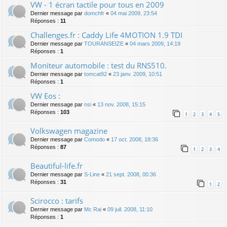
VW - 1 écran tactile pour tous en 2009
Dernier message par
domchfr
«
04 mai 2009, 23:54
Réponses :
11
Challenges.fr : Caddy Life 4MOTION 1.9 TDI
Dernier message par
TOURANSEIZE
«
04 mars 2009, 14:19
Réponses :
1
Moniteur automobile : test du RNS510.
Dernier message par
tomcat92
«
23 janv. 2009, 10:51
Réponses :
1
VW Eos :
Dernier message par
nsi
«
13 nov. 2008, 15:15
Réponses :
103
1
2
3
4
5
Volkswagen magazine
Dernier message par
Comodo
«
17 oct. 2008, 18:36
Réponses :
87
1
2
3
4
Beautiful-life.fr
Dernier message par
S-Line
«
21 sept. 2008, 00:36
Réponses :
31
1
2
Scirocco : tarifs
Dernier message par
Mc Rai
«
09 juil. 2008, 11:10
Réponses :
1