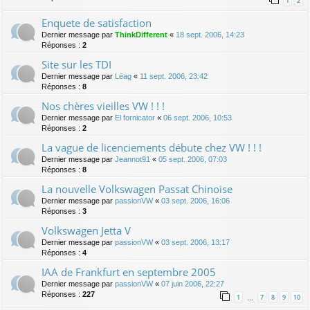
1
2
Enquete de satisfaction
Dernier message par
ThinkDifferent
«
18 sept. 2006, 14:23
Réponses :
2
Site sur les TDI
Dernier message par
Lëag
«
11 sept. 2006, 23:42
Réponses :
8
Nos chères vieilles VW ! ! !
Dernier message par
El fornicator
«
06 sept. 2006, 10:53
Réponses :
2
La vague de licenciements débute chez VW ! ! !
Dernier message par
Jeannot91
«
05 sept. 2006, 07:03
Réponses :
8
La nouvelle Volkswagen Passat Chinoise
Dernier message par
passionVW
«
03 sept. 2006, 16:06
Réponses :
3
Volkswagen Jetta V
Dernier message par
passionVW
«
03 sept. 2006, 13:17
Réponses :
4
IAA de Frankfurt en septembre 2005
Dernier message par
passionVW
«
07 juin 2006, 22:27
Réponses :
227
1
7
8
9
10
…