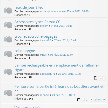
feux de jour à led.
Dernier message par
schampiondumonde
«
25 mai 2011, 18:40
Réponses :
6
Accessoites typés Passat CC
Dernier message par
briceiv
«
24 mai 2011, 19:11
Réponses :
11
crochet accroche-bagages
Dernier message par
tomcat92
«
07 avr. 2011, 16:44
Réponses :
1
col de cygne
Dernier message par
MELR
«
08 févr. 2011, 21:07
Réponses :
2
Lampe rechargeable en remplacement de l'allume-
cigare
Dernier message par
zazounet971
«
29 janv. 2011, 01:26
Réponses :
25
1
2
Peinture sur la partie inférieure des boucliers avant et
ar
Dernier message par
le bahut
«
24 déc. 2010, 18:14
Réponses :
249
1
7
8
9
10
…
Vos portes clefs