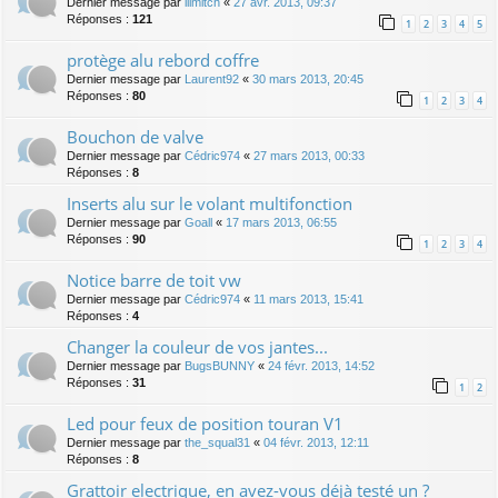
Dernier message par
lllmitch
«
27 avr. 2013, 09:37
Réponses :
121
1
2
3
4
5
protège alu rebord coffre
Dernier message par
Laurent92
«
30 mars 2013, 20:45
Réponses :
80
1
2
3
4
Bouchon de valve
Dernier message par
Cédric974
«
27 mars 2013, 00:33
Réponses :
8
Inserts alu sur le volant multifonction
Dernier message par
Goall
«
17 mars 2013, 06:55
Réponses :
90
1
2
3
4
Notice barre de toit vw
Dernier message par
Cédric974
«
11 mars 2013, 15:41
Réponses :
4
Changer la couleur de vos jantes...
Dernier message par
BugsBUNNY
«
24 févr. 2013, 14:52
Réponses :
31
1
2
Led pour feux de position touran V1
Dernier message par
the_squal31
«
04 févr. 2013, 12:11
Réponses :
8
Grattoir electrique, en avez-vous déjà testé un ?