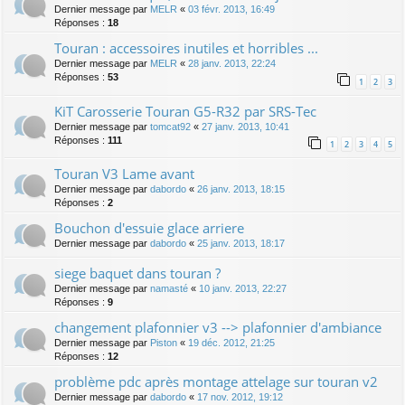
Dernier message par
MELR
«
03 févr. 2013, 16:49
Réponses :
18
Touran : accessoires inutiles et horribles ...
Dernier message par
MELR
«
28 janv. 2013, 22:24
Réponses :
53
1
2
3
KiT Carosserie Touran G5-R32 par SRS-Tec
Dernier message par
tomcat92
«
27 janv. 2013, 10:41
Réponses :
111
1
2
3
4
5
Touran V3 Lame avant
Dernier message par
dabordo
«
26 janv. 2013, 18:15
Réponses :
2
Bouchon d'essuie glace arriere
Dernier message par
dabordo
«
25 janv. 2013, 18:17
siege baquet dans touran ?
Dernier message par
namasté
«
10 janv. 2013, 22:27
Réponses :
9
changement plafonnier v3 --> plafonnier d'ambiance
Dernier message par
Piston
«
19 déc. 2012, 21:25
Réponses :
12
problème pdc après montage attelage sur touran v2
Dernier message par
dabordo
«
17 nov. 2012, 19:12