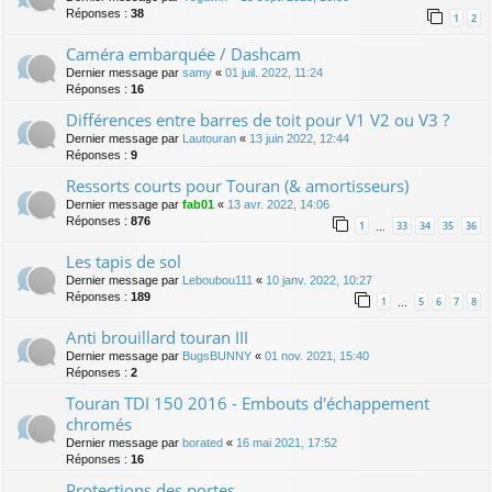
Réponses :
38
1
2
Caméra embarquée / Dashcam
Dernier message par
samy
«
01 juil. 2022, 11:24
Réponses :
16
Différences entre barres de toit pour V1 V2 ou V3 ?
Dernier message par
Lautouran
«
13 juin 2022, 12:44
Réponses :
9
Ressorts courts pour Touran (& amortisseurs)
Dernier message par
fab01
«
13 avr. 2022, 14:06
Réponses :
876
1
33
34
35
36
…
Les tapis de sol
Dernier message par
Leboubou111
«
10 janv. 2022, 10:27
Réponses :
189
1
5
6
7
8
…
Anti brouillard touran III
Dernier message par
BugsBUNNY
«
01 nov. 2021, 15:40
Réponses :
2
Touran TDI 150 2016 - Embouts d'échappement
chromés
Dernier message par
borated
«
16 mai 2021, 17:52
Réponses :
16
Protections des portes