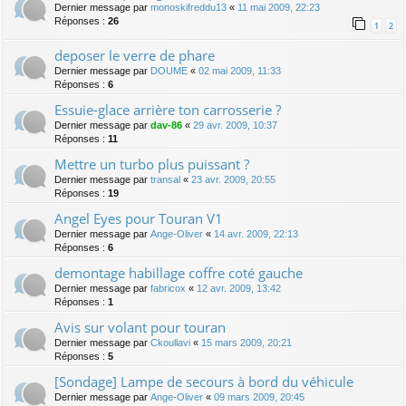
Dernier message par
monoskifreddu13
«
11 mai 2009, 22:23
Réponses :
26
1
2
deposer le verre de phare
Dernier message par
DOUME
«
02 mai 2009, 11:33
Réponses :
6
Essuie-glace arrière ton carrosserie ?
Dernier message par
dav-86
«
29 avr. 2009, 10:37
Réponses :
11
Mettre un turbo plus puissant ?
Dernier message par
transal
«
23 avr. 2009, 20:55
Réponses :
19
Angel Eyes pour Touran V1
Dernier message par
Ange-Oliver
«
14 avr. 2009, 22:13
Réponses :
6
demontage habillage coffre coté gauche
Dernier message par
fabricox
«
12 avr. 2009, 13:42
Réponses :
1
Avis sur volant pour touran
Dernier message par
Ckoullavi
«
15 mars 2009, 20:21
Réponses :
5
[Sondage] Lampe de secours à bord du véhicule
Dernier message par
Ange-Oliver
«
09 mars 2009, 20:45