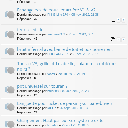
Réponses :
1
Echange bas de bouclier arrière V1 & V2
Dernier message par
Phil.S-Line 170
«
08 nov. 2012, 21:38
Réponses :
32
1
2
feux a led litec
Dernier message par
zazounet971
«
28 oct. 2012, 00:18
Réponses :
41
1
2
bruit infernal avec barre de toit et positionement
Dernier message par
BOULANGE 69
«
21 oct. 2012, 21:55
Touran V3, grille nid d'abeille, calandre , emblèmes
noirs ?
Dernier message par
vw34
«
20 oct. 2012, 21:44
Réponses :
8
pot universel sur touran ?
Dernier message par
mdc888
«
06 oct. 2012, 20:23
Réponses :
23
Languette pour ticket de parking sur pare-brise ?
Dernier message par
MELR
«
26 sept. 2012, 09:13
Réponses :
21
Changement Haut parleur sur système exite
Dernier message par
le bahut
«
22 août 2012, 16:52