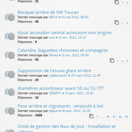
Réponses :
31
1
2
Becquet arrière de VW Touran
Dernier message par
MELR
«
15 mai 2012, 08:50
Réponses :
45
1
2
Ajout accoudoir central accessoire non origine
Dernier message par
avni
«
22 avr. 2012, 13:13
Réponses :
9
Calandre, baguettes chromées et compagnie
Dernier message par
Diman
«
11 avr. 2012, 06:40
Réponses :
55
1
2
3
Suppression de l'essuie glace arrière
Dernier message par
caddymax67
«
25 mars 2012, 21:46
Réponses :
20
diamétres amortisseur avant 50 ou 55 ????
Dernier message par
SEBATC
«
14 janv. 2012, 16:02
Réponses :
10
Feux arrière et clignotants : ampoule à led
Dernier message par
Miguel
«
06 janv. 2012, 14:28
Réponses :
1068
1
40
41
42
43
…
Unité de gestion des feux de jour : Installation et
câblage