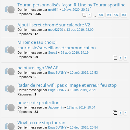
Touran personnalisés façon R-Line by Touransportline
Dernier message par
mig95fr
«
19 avr. 2020, 20:21
Réponses :
2607
1
102
103
104
105
…
Ajout liseret chromé sur calandre V2
Dernier message par
mec62790
«
13 oct. 2019, 23:00
Réponses :
12
Miroir de (au choix)
courtoisie/surveillance/communication
Dernier message par
Sepa1
«
28 août 2019, 14:19
Réponses :
29
1
2
peinture logo VW AR
Dernier message par
BugsBUNNY
«
10 août 2019, 12:53
Réponses :
2
Radar de recul wifi, pas d'image et erreur feu stop
Dernier message par
BugsBUNNY
«
15 mai 2019, 20:21
Réponses :
1
housse de protection
Dernier message par
Jacquemin
«
17 janv. 2019, 10:54
Réponses :
33
1
2
Vinyl feu de stop touran
Dernier message par
BugsBUNNY
«
16 déc. 2018, 20:54