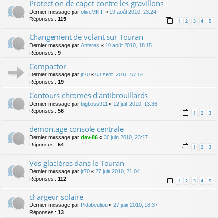
Protection de capot contre les gravillons
Dernier message par
oliveMKIII
«
19 août 2010, 23:24
Réponses :
115
1
2
3
4
5
Changement de volant sur Touran
Dernier message par
Antares
«
10 août 2010, 18:15
Réponses :
9
Compactor
Dernier message par
jr70
«
03 sept. 2010, 07:54
Réponses :
19
Contours chromés d'antibrouillards
Dernier message par
bigboss911
«
12 juil. 2010, 13:36
Réponses :
56
1
2
3
démontage console centrale
Dernier message par
dav-86
«
30 juin 2010, 23:17
Réponses :
54
1
2
3
Vos glacières dans le Touran
Dernier message par
jr70
«
27 juin 2010, 21:04
Réponses :
112
1
2
3
4
5
chargeur solaire
Dernier message par
Pidabeuliou
«
27 juin 2010, 18:37
Réponses :
13