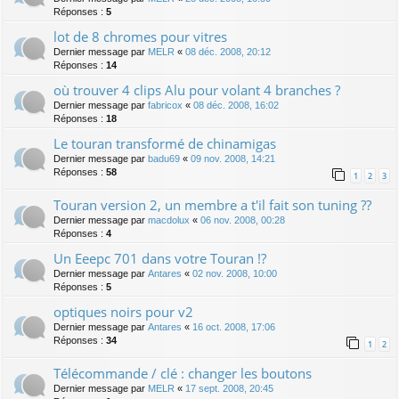
Réponses :
5
lot de 8 chromes pour vitres
Dernier message par
MELR
«
08 déc. 2008, 20:12
Réponses :
14
où trouver 4 clips Alu pour volant 4 branches ?
Dernier message par
fabricox
«
08 déc. 2008, 16:02
Réponses :
18
Le touran transformé de chinamigas
Dernier message par
badu69
«
09 nov. 2008, 14:21
Réponses :
58
1
2
3
Touran version 2, un membre a t'il fait son tuning ??
Dernier message par
macdolux
«
06 nov. 2008, 00:28
Réponses :
4
Un Eeepc 701 dans votre Touran !?
Dernier message par
Antares
«
02 nov. 2008, 10:00
Réponses :
5
optiques noirs pour v2
Dernier message par
Antares
«
16 oct. 2008, 17:06
Réponses :
34
1
2
Télécommande / clé : changer les boutons
Dernier message par
MELR
«
17 sept. 2008, 20:45