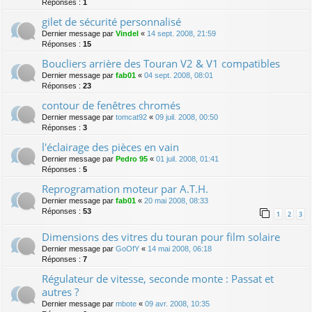
Réponses :
1
gilet de sécurité personnalisé
Dernier message par
Vindel
«
14 sept. 2008, 21:59
Réponses :
15
Boucliers arrière des Touran V2 & V1 compatibles
Dernier message par
fab01
«
04 sept. 2008, 08:01
Réponses :
23
contour de fenêtres chromés
Dernier message par
tomcat92
«
09 juil. 2008, 00:50
Réponses :
3
l'éclairage des pièces en vain
Dernier message par
Pedro 95
«
01 juil. 2008, 01:41
Réponses :
5
Reprogramation moteur par A.T.H.
Dernier message par
fab01
«
20 mai 2008, 08:33
Réponses :
53
1
2
3
Dimensions des vitres du touran pour film solaire
Dernier message par
GoOfY
«
14 mai 2008, 06:18
Réponses :
7
Régulateur de vitesse, seconde monte : Passat et
autres ?
Dernier message par
mbote
«
09 avr. 2008, 10:35