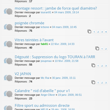
Réponses :
17
montage ressort : jambe de force quel diamètre?
Dernier message par
touran91
«
04 mars 2009, 19:14
Réponses :
2
poignée chromée
Dernier message par
krbone
«
04 mars 2009, 10:45
Réponses :
75
1
2
3
4
Vitres teintées à l'avant
Dernier message par
fab01
«
22 févr. 2009, 14:33
Réponses :
40
1
2
Dégouté : Suppression du logo TOURAN à l'ARR
Dernier message par
poupmax
«
10 févr. 2009, 21:58
Réponses :
55
1
2
3
V2 JAPAN
Dernier message par
Mc Rai
«
30 janv. 2009, 15:11
Réponses :
74
1
2
3
Calandre " nid d'abeille " pour v1
Dernier message par
Ange-Oliver
«
19 janv. 2009, 06:51
Réponses :
23
Filtre sport ou admission directe
Dernier message par
MELR
«
28 déc. 2008, 16:50