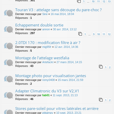
Réponses :
301
1
10
11
12
13
…
Touran V3 : attelage sans découpe du pare-choc ?
Dernier message par
Sine
«
16 mai 2014, 18:04
Réponses :
1
Echappement double sortie
Dernier message par
annon
«
30 avr. 2014, 13:12
Réponses :
297
1
9
10
11
12
…
2.0TDI 170 : modification filtre à air ?
Dernier message par
mig95fr
«
12 avr. 2014, 14:36
Réponses :
5
Montage de l'attelage westfalia
Dernier message par
Artefackt
«
27 mars 2014, 14:15
Réponses :
43
1
2
Montage photo pour visualisation jantes
Dernier message par
remy0408
«
15 mars 2014, 21:59
Réponses :
2
Adapter Climatronic du V3 sur V2,V1
Dernier message par
fab01
«
11 sept. 2013, 21:13
Réponses :
46
1
2
Stores pare-soleil pour vitres latérales et arrière
Dernier message par
ptitgimpy
«
10 sept. 2013, 23:21