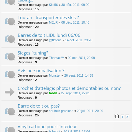
Dernier message par
Kite56
«
30 déc. 2011, 09:00
Réponses :
15
Touran : transporter des skis ?
Dernier message par
MELR
«
08 déc. 2011, 10:46
Réponses :
20
Barres de toit LIDL lundi 06/06
Dernier message par
@flateric
«
14 oct. 2011, 23:20
Réponses :
13
Sieges "tuning"
Dernier message par
Thomax***
«
09 oct. 2011, 22:09
Réponses :
9
Avis personnalisation ?
Dernier message par
Monster
«
26 sept. 2011, 14:35
Réponses :
2
Crochet d'attelage: photos et démontables ou non?
Dernier message par
fab01
«
27 sept. 2011, 22:01
Réponses :
9
Barre de toit ou pas?
Dernier message par
souheib graciosa
«
29 juil. 2011, 20:20
Réponses :
25
1
2
Vinyl carbone pour l'intérieur
Dernier message par
le bahut
«
20 juil. 2011, 17:04