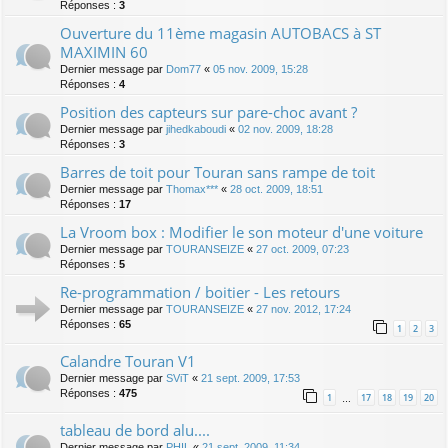
Réponses :
3
Ouverture du 11ème magasin AUTOBACS à ST
MAXIMIN 60
Dernier message par
Dom77
«
05 nov. 2009, 15:28
Réponses :
4
Position des capteurs sur pare-choc avant ?
Dernier message par
jihedkaboudi
«
02 nov. 2009, 18:28
Réponses :
3
Barres de toit pour Touran sans rampe de toit
Dernier message par
Thomax***
«
28 oct. 2009, 18:51
Réponses :
17
La Vroom box : Modifier le son moteur d'une voiture
Dernier message par
TOURANSEIZE
«
27 oct. 2009, 07:23
Réponses :
5
Re-programmation / boitier - Les retours
Dernier message par
TOURANSEIZE
«
27 nov. 2012, 17:24
Réponses :
65
1
2
3
Calandre Touran V1
Dernier message par
SViT
«
21 sept. 2009, 17:53
Réponses :
475
1
17
18
19
20
…
tableau de bord alu....
Dernier message par
PHIL
«
21 sept. 2009, 11:34