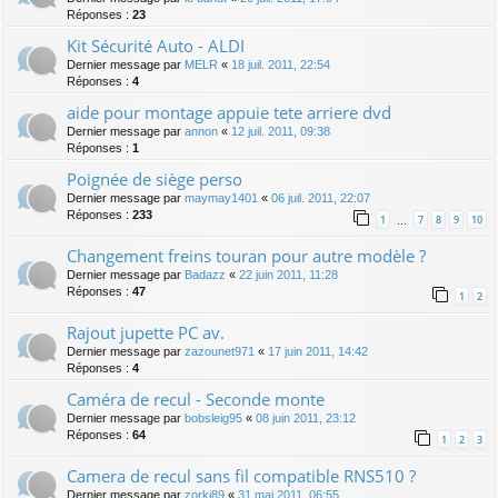
Réponses :
23
Kit Sécurité Auto - ALDI
Dernier message par
MELR
«
18 juil. 2011, 22:54
Réponses :
4
aide pour montage appuie tete arriere dvd
Dernier message par
annon
«
12 juil. 2011, 09:38
Réponses :
1
Poignée de siège perso
Dernier message par
maymay1401
«
06 juil. 2011, 22:07
Réponses :
233
1
7
8
9
10
…
Changement freins touran pour autre modèle ?
Dernier message par
Badazz
«
22 juin 2011, 11:28
Réponses :
47
1
2
Rajout jupette PC av.
Dernier message par
zazounet971
«
17 juin 2011, 14:42
Réponses :
4
Caméra de recul - Seconde monte
Dernier message par
bobsleig95
«
08 juin 2011, 23:12
Réponses :
64
1
2
3
Camera de recul sans fil compatible RNS510 ?
Dernier message par
zorki89
«
31 mai 2011, 06:55