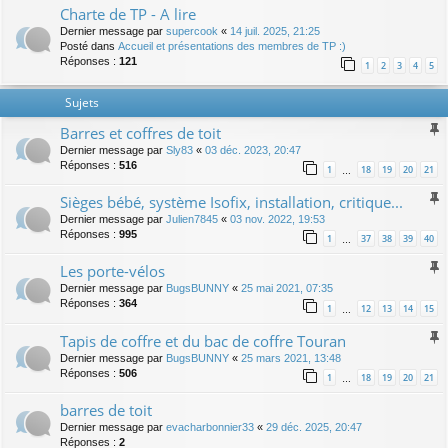
Charte de TP - A lire
Dernier message par
supercook
«
14 juil. 2025, 21:25
Posté dans
Accueil et présentations des membres de TP :)
Réponses :
121
1
2
3
4
5
Sujets
Barres et coffres de toit
Dernier message par
Sly83
«
03 déc. 2023, 20:47
Réponses :
516
1
18
19
20
21
…
Sièges bébé, système Isofix, installation, critique...
Dernier message par
Julien7845
«
03 nov. 2022, 19:53
Réponses :
995
1
37
38
39
40
…
Les porte-vélos
Dernier message par
BugsBUNNY
«
25 mai 2021, 07:35
Réponses :
364
1
12
13
14
15
…
Tapis de coffre et du bac de coffre Touran
Dernier message par
BugsBUNNY
«
25 mars 2021, 13:48
Réponses :
506
1
18
19
20
21
…
barres de toit
Dernier message par
evacharbonnier33
«
29 déc. 2025, 20:47
Réponses :
2