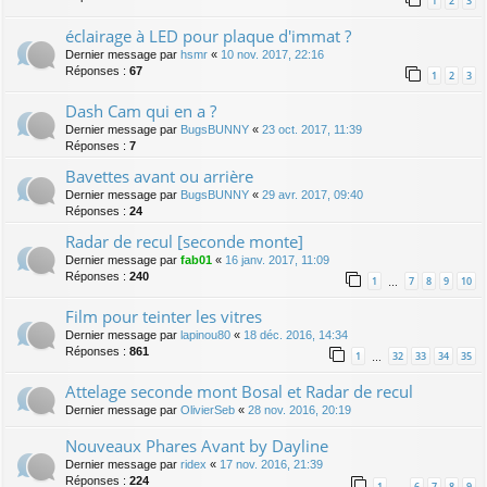
1
2
3
éclairage à LED pour plaque d'immat ?
Dernier message par
hsmr
«
10 nov. 2017, 22:16
Réponses :
67
1
2
3
Dash Cam qui en a ?
Dernier message par
BugsBUNNY
«
23 oct. 2017, 11:39
Réponses :
7
Bavettes avant ou arrière
Dernier message par
BugsBUNNY
«
29 avr. 2017, 09:40
Réponses :
24
Radar de recul [seconde monte]
Dernier message par
fab01
«
16 janv. 2017, 11:09
Réponses :
240
1
7
8
9
10
…
Film pour teinter les vitres
Dernier message par
lapinou80
«
18 déc. 2016, 14:34
Réponses :
861
1
32
33
34
35
…
Attelage seconde mont Bosal et Radar de recul
Dernier message par
OlivierSeb
«
28 nov. 2016, 20:19
Nouveaux Phares Avant by Dayline
Dernier message par
ridex
«
17 nov. 2016, 21:39
Réponses :
224
1
6
7
8
9