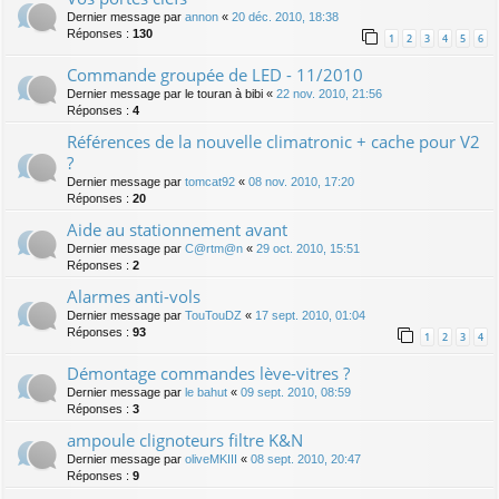
Dernier message par
annon
«
20 déc. 2010, 18:38
Réponses :
130
1
2
3
4
5
6
Commande groupée de LED - 11/2010
Dernier message par
le touran à bibi
«
22 nov. 2010, 21:56
Réponses :
4
Références de la nouvelle climatronic + cache pour V2
?
Dernier message par
tomcat92
«
08 nov. 2010, 17:20
Réponses :
20
Aide au stationnement avant
Dernier message par
C@rtm@n
«
29 oct. 2010, 15:51
Réponses :
2
Alarmes anti-vols
Dernier message par
TouTouDZ
«
17 sept. 2010, 01:04
Réponses :
93
1
2
3
4
Démontage commandes lève-vitres ?
Dernier message par
le bahut
«
09 sept. 2010, 08:59
Réponses :
3
ampoule clignoteurs filtre K&N
Dernier message par
oliveMKIII
«
08 sept. 2010, 20:47
Réponses :
9