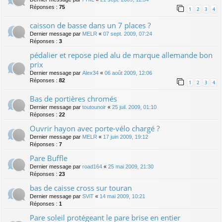
Réponses :
75
1
2
3
4
caisson de basse dans un 7 places ?
Dernier message par
MELR
«
07 sept. 2009, 07:24
Réponses :
3
pédalier et repose pied alu de marque allemande bon
prix
Dernier message par
Alex34
«
06 août 2009, 12:06
Réponses :
82
1
2
3
4
Bas de portières chromés
Dernier message par
toutounoir
«
25 juil. 2009, 01:10
Réponses :
22
Ouvrir hayon avec porte-vélo chargé ?
Dernier message par
MELR
«
17 juin 2009, 19:12
Réponses :
7
Pare Buffle
Dernier message par
road164
«
25 mai 2009, 21:30
Réponses :
23
bas de caisse cross sur touran
Dernier message par
SViT
«
14 mai 2009, 10:21
Réponses :
1
Pare soleil protégeant le pare brise en entier