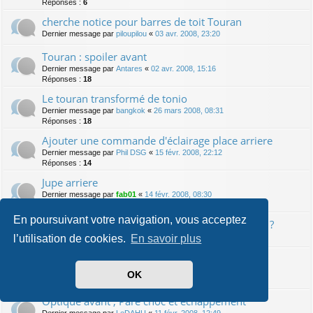
Réponses :
6
cherche notice pour barres de toit Touran
Dernier message par
piloupilou
«
03 avr. 2008, 23:20
Touran : spoiler avant
Dernier message par
Antares
«
02 avr. 2008, 15:16
Réponses :
18
Le touran transformé de tonio
Dernier message par
bangkok
«
26 mars 2008, 08:31
Réponses :
18
Ajouter une commande d'éclairage place arriere
Dernier message par
Phil DSG
«
15 févr. 2008, 22:12
Réponses :
14
Jupe arriere
Dernier message par
fab01
«
14 févr. 2008, 08:30
Réponses :
6
En poursuivant votre navigation, vous acceptez
VW Passat : démonter compteur pour anneaux ?
Dernier message par
spawn064
«
13 févr. 2008, 01:54
l’utilisation de cookies.
En savoir plus
Dernier message par
RUBESCH
«
12 févr. 2008, 07:12
OK
Réponses :
4
Optique avant , Pare choc et echappement