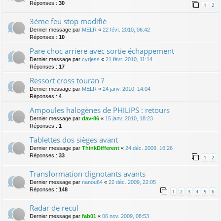
Réponses :
30
1
2
3éme feu stop modifié
Dernier message par
MELR
«
22 févr. 2010, 06:42
Réponses :
10
Pare choc arriere avec sortie échappement
Dernier message par
cyrjess
«
21 févr. 2010, 11:14
Réponses :
17
Ressort cross touran ?
Dernier message par
MELR
«
24 janv. 2010, 14:04
Réponses :
4
Ampoules halogènes de PHILIPS : retours
Dernier message par
dav-86
«
15 janv. 2010, 18:23
Réponses :
1
Tablettes dos sièges avant
Dernier message par
ThinkDifferent
«
24 déc. 2009, 16:26
Réponses :
33
1
2
Transformation clignotants avants
Dernier message par
nanou64
«
22 déc. 2009, 22:05
Réponses :
148
1
2
3
4
5
6
Radar de recul
Dernier message par
fab01
«
06 nov. 2009, 08:53