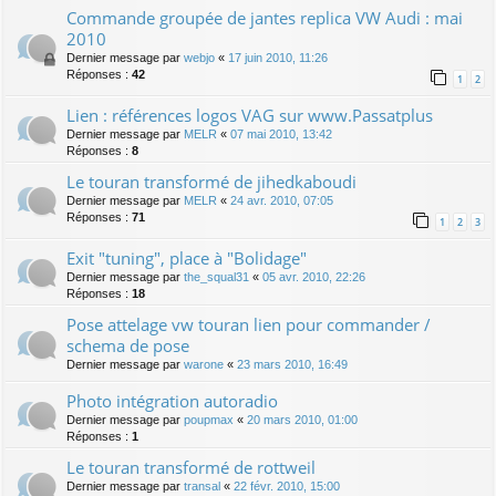
Commande groupée de jantes replica VW Audi : mai
2010
Dernier message par
webjo
«
17 juin 2010, 11:26
Réponses :
42
1
2
Lien : références logos VAG sur www.Passatplus
Dernier message par
MELR
«
07 mai 2010, 13:42
Réponses :
8
Le touran transformé de jihedkaboudi
Dernier message par
MELR
«
24 avr. 2010, 07:05
Réponses :
71
1
2
3
Exit "tuning", place à "Bolidage"
Dernier message par
the_squal31
«
05 avr. 2010, 22:26
Réponses :
18
Pose attelage vw touran lien pour commander /
schema de pose
Dernier message par
warone
«
23 mars 2010, 16:49
Photo intégration autoradio
Dernier message par
poupmax
«
20 mars 2010, 01:00
Réponses :
1
Le touran transformé de rottweil
Dernier message par
transal
«
22 févr. 2010, 15:00