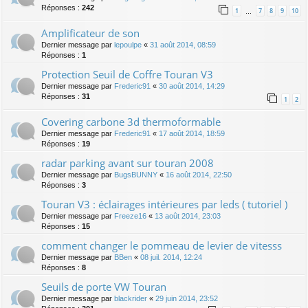
Réponses :
242
1
7
8
9
10
…
Amplificateur de son
Dernier message par
lepoulpe
«
31 août 2014, 08:59
Réponses :
1
Protection Seuil de Coffre Touran V3
Dernier message par
Frederic91
«
30 août 2014, 14:29
Réponses :
31
1
2
Covering carbone 3d thermoformable
Dernier message par
Frederic91
«
17 août 2014, 18:59
Réponses :
19
radar parking avant sur touran 2008
Dernier message par
BugsBUNNY
«
16 août 2014, 22:50
Réponses :
3
Touran V3 : éclairages intérieures par leds ( tutoriel )
Dernier message par
Freeze16
«
13 août 2014, 23:03
Réponses :
15
comment changer le pommeau de levier de vitesss
Dernier message par
BBen
«
08 juil. 2014, 12:24
Réponses :
8
Seuils de porte VW Touran
Dernier message par
blackrider
«
29 juin 2014, 23:52