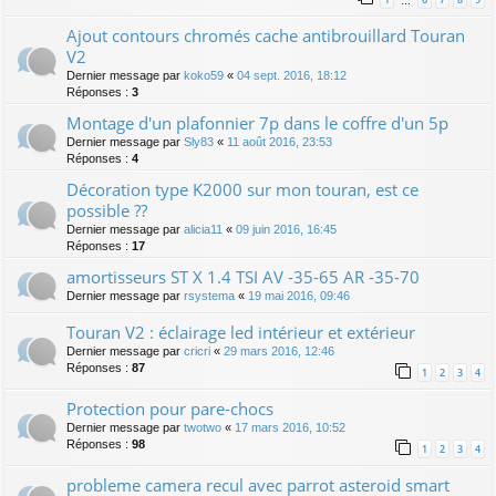
…
Ajout contours chromés cache antibrouillard Touran
V2
Dernier message par
koko59
«
04 sept. 2016, 18:12
Réponses :
3
Montage d'un plafonnier 7p dans le coffre d'un 5p
Dernier message par
Sly83
«
11 août 2016, 23:53
Réponses :
4
Décoration type K2000 sur mon touran, est ce
possible ??
Dernier message par
alicia11
«
09 juin 2016, 16:45
Réponses :
17
amortisseurs ST X 1.4 TSI AV -35-65 AR -35-70
Dernier message par
rsystema
«
19 mai 2016, 09:46
Touran V2 : éclairage led intérieur et extérieur
Dernier message par
cricri
«
29 mars 2016, 12:46
Réponses :
87
1
2
3
4
Protection pour pare-chocs
Dernier message par
twotwo
«
17 mars 2016, 10:52
Réponses :
98
1
2
3
4
probleme camera recul avec parrot asteroid smart