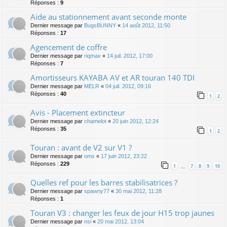
Réponses :
9
Aide au stationnement avant seconde monte
Dernier message par
BugsBUNNY
«
14 août 2012, 11:50
Réponses :
17
Agencement de coffre
Dernier message par
riqmax
«
14 juil. 2012, 17:00
Réponses :
7
Amortisseurs KAYABA AV et AR touran 140 TDI
Dernier message par
MELR
«
04 juil. 2012, 09:16
Réponses :
40
1
2
Avis - Placement extincteur
Dernier message par
chamelot
«
20 juin 2012, 12:24
Réponses :
35
1
2
Touran : avant de V2 sur V1 ?
Dernier message par
oms
«
17 juin 2012, 23:22
Réponses :
229
1
7
8
9
10
…
Quelles ref pour les barres stabilisatrices ?
Dernier message par
spawny77
«
30 mai 2012, 11:28
Réponses :
1
Touran V3 : changer les feux de jour H15 trop jaunes
Dernier message par
nsi
«
20 mai 2012, 13:04