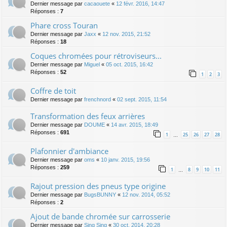
Dernier message par
cacaouete
«
12 févr. 2016, 14:47
Réponses :
7
Phare cross Touran
Dernier message par
Jaxx
«
12 nov. 2015, 21:52
Réponses :
18
Coques chromées pour rétroviseurs...
Dernier message par
Miguel
«
05 oct. 2015, 16:42
Réponses :
52
1
2
3
Coffre de toit
Dernier message par
frenchnord
«
02 sept. 2015, 11:54
Transformation des feux arrières
Dernier message par
DOUME
«
14 avr. 2015, 18:49
Réponses :
691
1
25
26
27
28
…
Plafonnier d'ambiance
Dernier message par
oms
«
10 janv. 2015, 19:56
Réponses :
259
1
8
9
10
11
…
Rajout pression des pneus type origine
Dernier message par
BugsBUNNY
«
12 nov. 2014, 05:52
Réponses :
2
Ajout de bande chromée sur carrosserie
Dernier message par
Sing Sing
«
30 oct. 2014, 20:28