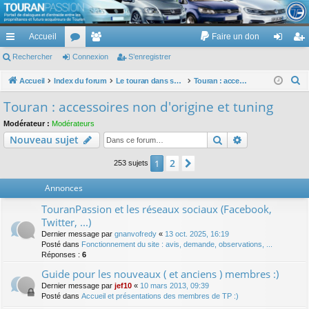
TouranPassion
Accueil
Faire un don
Le forum des propriétaires ou futurs acquéreurs du Volkswagen Touran
cc
Rechercher
or
Connexion
e
S’enregistrer
on
’e
ès
u
m
ne
nr
R
Accueil
Index du forum
Le touran dans ses versions I (V1 V2 V3) et II ...
Touran : accessoires non d'origine et tuning
e
ra
m
br
xi
eg
Touran : accessoires non d'origine et tuning
c
pi
s
es
on
ist
Modérateur :
Modérateurs
h
Rechercher
Recherche av
Nouveau sujet
de
re
e
r
r
2
1
Suivante
253 sujets
c
Annonces
h
e
TouranPassion et les réseaux sociaux (Facebook,
r
Twitter, ...)
Dernier message par
gnanvofredy
«
13 oct. 2025, 16:19
Posté dans
Fonctionnement du site : avis, demande, observations, ...
Réponses :
6
Guide pour les nouveaux ( et anciens ) membres :)
Dernier message par
jef10
«
10 mars 2013, 09:39
Posté dans
Accueil et présentations des membres de TP :)