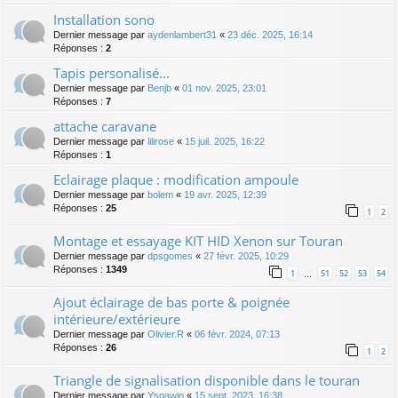
Installation sono
Dernier message par
aydenlambert31
«
23 déc. 2025, 16:14
Réponses :
2
Tapis personalisé...
Dernier message par
Benjb
«
01 nov. 2025, 23:01
Réponses :
7
attache caravane
Dernier message par
lilirose
«
15 juil. 2025, 16:22
Réponses :
1
Eclairage plaque : modification ampoule
Dernier message par
bolem
«
19 avr. 2025, 12:39
Réponses :
25
1
2
Montage et essayage KIT HID Xenon sur Touran
Dernier message par
dpsgomes
«
27 févr. 2025, 10:29
Réponses :
1349
1
51
52
53
54
…
Ajout éclairage de bas porte & poignée
intérieure/extérieure
Dernier message par
Olivier.R
«
06 févr. 2024, 07:13
Réponses :
26
1
2
Triangle de signalisation disponible dans le touran
Dernier message par
Ysgawin
«
15 sept. 2023, 16:38