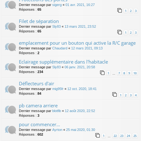
Dernier message par
sigerg
«
01 avr. 2021, 16:27
Réponses :
65
1
2
3
Filet de séparation
Dernier message par
Sly83
«
13 mars 2021, 23:52
Réponses :
65
1
2
3
emplacement pour un bouton qui active la R/C garage
Dernier message par
Chaudard
«
12 mars 2021, 09:13
Réponses :
2
Eclairage supplémentaire dans l'habitacle
Dernier message par
Sly83
«
06 janv. 2021, 20:58
Réponses :
234
1
7
8
9
10
…
Déflecteurs d'air
Dernier message par
mig95fr
«
12 oct. 2020, 18:41
Réponses :
84
1
2
3
4
pb camera arriere
Dernier message par
blotfib
«
12 août 2020, 22:52
Réponses :
3
pour commencer...
Dernier message par
Ayrton
«
25 mai 2020, 01:30
Réponses :
602
1
22
23
24
25
…