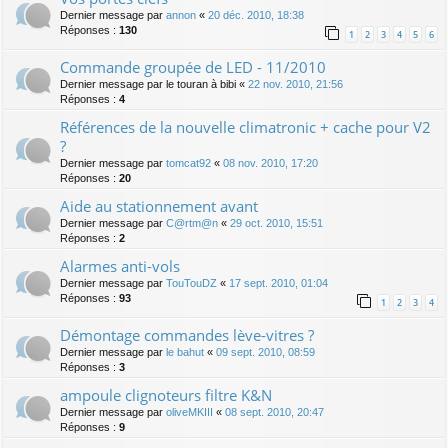
Dernier message par
annon
«
20 déc. 2010, 18:38
Réponses :
130
1
2
3
4
5
6
Commande groupée de LED - 11/2010
Dernier message par
le touran à bibi
«
22 nov. 2010, 21:56
Réponses :
4
Références de la nouvelle climatronic + cache pour V2
?
Dernier message par
tomcat92
«
08 nov. 2010, 17:20
Réponses :
20
Aide au stationnement avant
Dernier message par
C@rtm@n
«
29 oct. 2010, 15:51
Réponses :
2
Alarmes anti-vols
Dernier message par
TouTouDZ
«
17 sept. 2010, 01:04
Réponses :
93
1
2
3
4
Démontage commandes lève-vitres ?
Dernier message par
le bahut
«
09 sept. 2010, 08:59
Réponses :
3
ampoule clignoteurs filtre K&N
Dernier message par
oliveMKIII
«
08 sept. 2010, 20:47
Réponses :
9