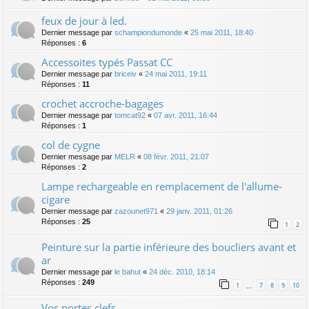
feux de jour à led.
Dernier message par
schampiondumonde
«
25 mai 2011, 18:40
Réponses :
6
Accessoites typés Passat CC
Dernier message par
briceiv
«
24 mai 2011, 19:11
Réponses :
11
crochet accroche-bagages
Dernier message par
tomcat92
«
07 avr. 2011, 16:44
Réponses :
1
col de cygne
Dernier message par
MELR
«
08 févr. 2011, 21:07
Réponses :
2
Lampe rechargeable en remplacement de l'allume-
cigare
Dernier message par
zazounet971
«
29 janv. 2011, 01:26
Réponses :
25
1
2
Peinture sur la partie inférieure des boucliers avant et
ar
Dernier message par
le bahut
«
24 déc. 2010, 18:14
Réponses :
249
1
7
8
9
10
…
Vos portes clefs