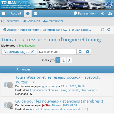
TouranPassion
Accueil
Faire un don
Le forum des propriétaires ou futurs acquéreurs du Volkswagen Touran
cc
Rechercher
or
Connexion
e
S’enregistrer
on
’e
ès
u
m
ne
nr
R
Accueil
Index du forum
Le touran dans ses versions I (V1 V2 V3) et II ...
Touran : accessoires non d'origine et tuning
e
ra
m
br
xi
eg
Touran : accessoires non d'origine et tuning
c
pi
s
es
on
ist
Modérateur :
Modérateurs
h
Rechercher
Recherche av
Nouveau sujet
de
re
e
r
r
2
1
Suivante
253 sujets
c
Annonces
h
e
TouranPassion et les réseaux sociaux (Facebook,
r
Twitter, ...)
Dernier message par
gnanvofredy
«
13 oct. 2025, 16:19
Posté dans
Fonctionnement du site : avis, demande, observations, ...
Réponses :
6
Guide pour les nouveaux ( et anciens ) membres :)
Dernier message par
jef10
«
10 mars 2013, 09:39
Posté dans
Accueil et présentations des membres de TP :)