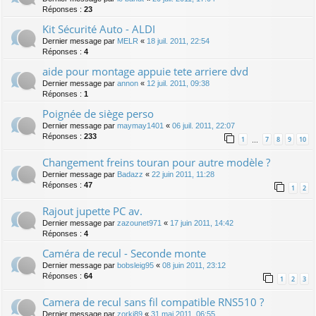
Réponses :
23
Kit Sécurité Auto - ALDI
Dernier message par
MELR
«
18 juil. 2011, 22:54
Réponses :
4
aide pour montage appuie tete arriere dvd
Dernier message par
annon
«
12 juil. 2011, 09:38
Réponses :
1
Poignée de siège perso
Dernier message par
maymay1401
«
06 juil. 2011, 22:07
Réponses :
233
1
7
8
9
10
…
Changement freins touran pour autre modèle ?
Dernier message par
Badazz
«
22 juin 2011, 11:28
Réponses :
47
1
2
Rajout jupette PC av.
Dernier message par
zazounet971
«
17 juin 2011, 14:42
Réponses :
4
Caméra de recul - Seconde monte
Dernier message par
bobsleig95
«
08 juin 2011, 23:12
Réponses :
64
1
2
3
Camera de recul sans fil compatible RNS510 ?
Dernier message par
zorki89
«
31 mai 2011, 06:55