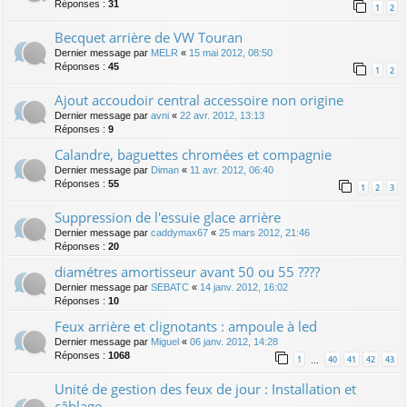
Réponses :
31
1
2
Becquet arrière de VW Touran
Dernier message par
MELR
«
15 mai 2012, 08:50
Réponses :
45
1
2
Ajout accoudoir central accessoire non origine
Dernier message par
avni
«
22 avr. 2012, 13:13
Réponses :
9
Calandre, baguettes chromées et compagnie
Dernier message par
Diman
«
11 avr. 2012, 06:40
Réponses :
55
1
2
3
Suppression de l'essuie glace arrière
Dernier message par
caddymax67
«
25 mars 2012, 21:46
Réponses :
20
diamétres amortisseur avant 50 ou 55 ????
Dernier message par
SEBATC
«
14 janv. 2012, 16:02
Réponses :
10
Feux arrière et clignotants : ampoule à led
Dernier message par
Miguel
«
06 janv. 2012, 14:28
Réponses :
1068
1
40
41
42
43
…
Unité de gestion des feux de jour : Installation et
câblage