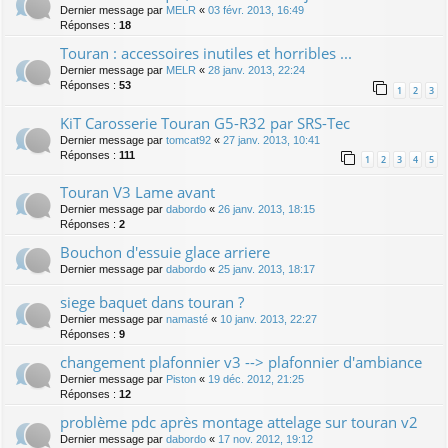
Dernier message par
MELR
«
03 févr. 2013, 16:49
Réponses :
18
Touran : accessoires inutiles et horribles ...
Dernier message par
MELR
«
28 janv. 2013, 22:24
Réponses :
53
1
2
3
KiT Carosserie Touran G5-R32 par SRS-Tec
Dernier message par
tomcat92
«
27 janv. 2013, 10:41
Réponses :
111
1
2
3
4
5
Touran V3 Lame avant
Dernier message par
dabordo
«
26 janv. 2013, 18:15
Réponses :
2
Bouchon d'essuie glace arriere
Dernier message par
dabordo
«
25 janv. 2013, 18:17
siege baquet dans touran ?
Dernier message par
namasté
«
10 janv. 2013, 22:27
Réponses :
9
changement plafonnier v3 --> plafonnier d'ambiance
Dernier message par
Piston
«
19 déc. 2012, 21:25
Réponses :
12
problème pdc après montage attelage sur touran v2
Dernier message par
dabordo
«
17 nov. 2012, 19:12