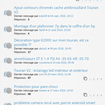
…
Ajout contours chromés cache antibrouillard Touran
V2
Dernier message par
koko59
«
04 sept. 2016, 18:12
Réponses :
3
Montage d'un plafonnier 7p dans le coffre d'un 5p
Dernier message par
Sly83
«
11 août 2016, 23:53
Réponses :
4
Décoration type K2000 sur mon touran, est ce
possible ??
Dernier message par
alicia11
«
09 juin 2016, 16:45
Réponses :
17
amortisseurs ST X 1.4 TSI AV -35-65 AR -35-70
Dernier message par
rsystema
«
19 mai 2016, 09:46
Touran V2 : éclairage led intérieur et extérieur
Dernier message par
cricri
«
29 mars 2016, 12:46
Réponses :
87
1
2
3
4
Protection pour pare-chocs
Dernier message par
twotwo
«
17 mars 2016, 10:52
Réponses :
98
1
2
3
4
probleme camera recul avec parrot asteroid smart