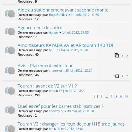
Réponses :
9
Aide au stationnement avant seconde monte
Dernier message par
BugsBUNNY
«
14 août 2012, 11:50
Réponses :
17
Agencement de coffre
Dernier message par
riqmax
«
14 juil. 2012, 17:00
Réponses :
7
Amortisseurs KAYABA AV et AR touran 140 TDI
Dernier message par
MELR
«
04 juil. 2012, 09:16
Réponses :
40
1
2
Avis - Placement extincteur
Dernier message par
chamelot
«
20 juin 2012, 12:24
Réponses :
35
1
2
Touran : avant de V2 sur V1 ?
Dernier message par
oms
«
17 juin 2012, 23:22
Réponses :
229
1
7
8
9
10
…
Quelles ref pour les barres stabilisatrices ?
Dernier message par
spawny77
«
30 mai 2012, 11:28
Réponses :
1
Touran V3 : changer les feux de jour H15 trop jaunes
Dernier message par
nsi
«
20 mai 2012, 13:04