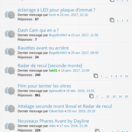
1
2
3
éclairage à LED pour plaque d'immat ?
Dernier message par
hsmr
«
10 nov. 2017, 22:16
Réponses :
67
1
2
3
Dash Cam qui en a ?
Dernier message par
BugsBUNNY
«
23 oct. 2017, 11:39
Réponses :
7
Bavettes avant ou arrière
Dernier message par
BugsBUNNY
«
29 avr. 2017, 09:40
Réponses :
24
Radar de recul [seconde monte]
Dernier message par
fab01
«
16 janv. 2017, 11:09
Réponses :
240
1
7
8
9
10
…
Film pour teinter les vitres
Dernier message par
lapinou80
«
18 déc. 2016, 14:34
Réponses :
861
1
32
33
34
35
…
Attelage seconde mont Bosal et Radar de recul
Dernier message par
OlivierSeb
«
28 nov. 2016, 20:19
Nouveaux Phares Avant by Dayline
Dernier message par
ridex
«
17 nov. 2016, 21:39
Réponses :
224
1
6
7
8
9