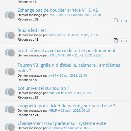
Réponses :
1
Echange bas de bouclier arrière V1 & V2
Dernier message par
Phil.S-Line 170
«
08 nov. 2012, 21:38
Réponses :
32
1
2
feux a led litec
Dernier message par
zazounet971
«
28 oct. 2012, 00:18
Réponses :
41
1
2
bruit infernal avec barre de toit et positionement
Dernier message par
BOULANGE 69
«
21 oct. 2012, 21:55
Touran V3, grille nid d'abeille, calandre , emblèmes
noirs ?
Dernier message par
vw34
«
20 oct. 2012, 21:44
Réponses :
8
pot universel sur touran ?
Dernier message par
mdc888
«
06 oct. 2012, 20:23
Réponses :
23
Languette pour ticket de parking sur pare-brise ?
Dernier message par
MELR
«
26 sept. 2012, 09:13
Réponses :
21
Changement Haut parleur sur système exite
Dernier message par
le bahut
«
22 août 2012, 16:52