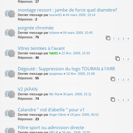
Réponses :
17
montage ressort : jambe de force quel diamètre?
Dernier message par
touran91
«
04 mars 2009, 19:14
Réponses :
2
poignée chromée
Dernier message par
krbone
«
04 mars 2009, 10:45
Réponses :
75
1
2
3
4
Vitres teintées à l'avant
Dernier message par
fab01
«
22 févr. 2009, 14:33
Réponses :
40
1
2
Dégouté : Suppression du logo TOURAN à l'ARR
Dernier message par
poupmax
«
10 févr. 2009, 21:58
Réponses :
55
1
2
3
V2 JAPAN
Dernier message par
Mc Rai
«
30 janv. 2009, 15:11
Réponses :
74
1
2
3
Calandre " nid d'abeille " pour v1
Dernier message par
Ange-Oliver
«
19 janv. 2009, 06:51
Réponses :
23
Filtre sport ou admission directe
Dernier message par
MELR
«
28 déc. 2008, 16:50