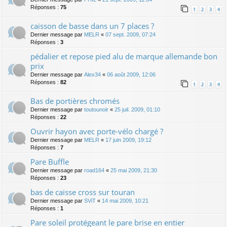
Réponses :
75
1
2
3
4
caisson de basse dans un 7 places ?
Dernier message par
MELR
«
07 sept. 2009, 07:24
Réponses :
3
pédalier et repose pied alu de marque allemande bon
prix
Dernier message par
Alex34
«
06 août 2009, 12:06
Réponses :
82
1
2
3
4
Bas de portières chromés
Dernier message par
toutounoir
«
25 juil. 2009, 01:10
Réponses :
22
Ouvrir hayon avec porte-vélo chargé ?
Dernier message par
MELR
«
17 juin 2009, 19:12
Réponses :
7
Pare Buffle
Dernier message par
road164
«
25 mai 2009, 21:30
Réponses :
23
bas de caisse cross sur touran
Dernier message par
SViT
«
14 mai 2009, 10:21
Réponses :
1
Pare soleil protégeant le pare brise en entier