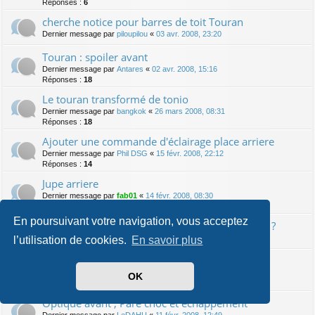
Réponses :
6
cherche notice pour barres de toit Touran
Dernier message par
piloupilou
«
03 avr. 2008, 23:20
Touran : spoiler avant
Dernier message par
Antares
«
02 avr. 2008, 15:16
Réponses :
18
Le touran transformé de tonio
Dernier message par
bangkok
«
26 mars 2008, 08:31
Réponses :
18
Ajouter une commande d'éclairage place arriere
Dernier message par
Phil DSG
«
15 févr. 2008, 22:12
Réponses :
14
Jupe arriere
Dernier message par
fab01
«
14 févr. 2008, 08:30
Réponses :
6
En poursuivant votre navigation, vous acceptez
VW Passat : démonter compteur pour anneaux ?
Dernier message par
spawn064
«
13 févr. 2008, 01:54
l’utilisation de cookies.
En savoir plus
Dernier message par
RUBESCH
«
12 févr. 2008, 07:12
OK
Réponses :
4
Optique avant , Pare choc et echappement