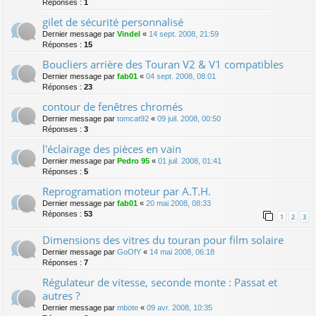
Réponses :
1
gilet de sécurité personnalisé
Dernier message par
Vindel
«
14 sept. 2008, 21:59
Réponses :
15
Boucliers arrière des Touran V2 & V1 compatibles
Dernier message par
fab01
«
04 sept. 2008, 08:01
Réponses :
23
contour de fenêtres chromés
Dernier message par
tomcat92
«
09 juil. 2008, 00:50
Réponses :
3
l'éclairage des pièces en vain
Dernier message par
Pedro 95
«
01 juil. 2008, 01:41
Réponses :
5
Reprogramation moteur par A.T.H.
Dernier message par
fab01
«
20 mai 2008, 08:33
Réponses :
53
1
2
3
Dimensions des vitres du touran pour film solaire
Dernier message par
GoOfY
«
14 mai 2008, 06:18
Réponses :
7
Régulateur de vitesse, seconde monte : Passat et
autres ?
Dernier message par
mbote
«
09 avr. 2008, 10:35