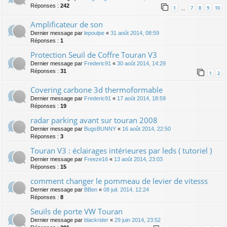
Réponses :
242
1
7
8
9
10
…
Amplificateur de son
Dernier message par
lepoulpe
«
31 août 2014, 08:59
Réponses :
1
Protection Seuil de Coffre Touran V3
Dernier message par
Frederic91
«
30 août 2014, 14:29
Réponses :
31
1
2
Covering carbone 3d thermoformable
Dernier message par
Frederic91
«
17 août 2014, 18:59
Réponses :
19
radar parking avant sur touran 2008
Dernier message par
BugsBUNNY
«
16 août 2014, 22:50
Réponses :
3
Touran V3 : éclairages intérieures par leds ( tutoriel )
Dernier message par
Freeze16
«
13 août 2014, 23:03
Réponses :
15
comment changer le pommeau de levier de vitesss
Dernier message par
BBen
«
08 juil. 2014, 12:24
Réponses :
8
Seuils de porte VW Touran
Dernier message par
blackrider
«
29 juin 2014, 23:52