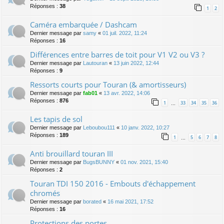
Réponses :
38
1
2
Caméra embarquée / Dashcam
Dernier message par
samy
«
01 juil. 2022, 11:24
Réponses :
16
Différences entre barres de toit pour V1 V2 ou V3 ?
Dernier message par
Lautouran
«
13 juin 2022, 12:44
Réponses :
9
Ressorts courts pour Touran (& amortisseurs)
Dernier message par
fab01
«
13 avr. 2022, 14:06
Réponses :
876
1
33
34
35
36
…
Les tapis de sol
Dernier message par
Leboubou111
«
10 janv. 2022, 10:27
Réponses :
189
1
5
6
7
8
…
Anti brouillard touran III
Dernier message par
BugsBUNNY
«
01 nov. 2021, 15:40
Réponses :
2
Touran TDI 150 2016 - Embouts d'échappement
chromés
Dernier message par
borated
«
16 mai 2021, 17:52
Réponses :
16
Protections des portes