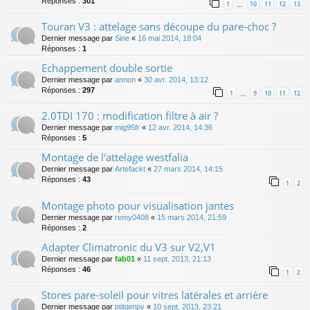
Réponses :
301
1
10
11
12
13
…
Touran V3 : attelage sans découpe du pare-choc ?
Dernier message par
Sine
«
16 mai 2014, 18:04
Réponses :
1
Echappement double sortie
Dernier message par
annon
«
30 avr. 2014, 13:12
Réponses :
297
1
9
10
11
12
…
2.0TDI 170 : modification filtre à air ?
Dernier message par
mig95fr
«
12 avr. 2014, 14:36
Réponses :
5
Montage de l'attelage westfalia
Dernier message par
Artefackt
«
27 mars 2014, 14:15
Réponses :
43
1
2
Montage photo pour visualisation jantes
Dernier message par
remy0408
«
15 mars 2014, 21:59
Réponses :
2
Adapter Climatronic du V3 sur V2,V1
Dernier message par
fab01
«
11 sept. 2013, 21:13
Réponses :
46
1
2
Stores pare-soleil pour vitres latérales et arrière
Dernier message par
ptitgimpy
«
10 sept. 2013, 23:21