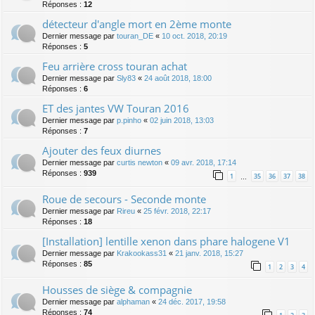
Réponses :
12
détecteur d'angle mort en 2ème monte
Dernier message par
touran_DE
«
10 oct. 2018, 20:19
Réponses :
5
Feu arrière cross touran achat
Dernier message par
Sly83
«
24 août 2018, 18:00
Réponses :
6
ET des jantes VW Touran 2016
Dernier message par
p.pinho
«
02 juin 2018, 13:03
Réponses :
7
Ajouter des feux diurnes
Dernier message par
curtis newton
«
09 avr. 2018, 17:14
Réponses :
939
1
35
36
37
38
…
Roue de secours - Seconde monte
Dernier message par
Rireu
«
25 févr. 2018, 22:17
Réponses :
18
[Installation] lentille xenon dans phare halogene V1
Dernier message par
Krakookass31
«
21 janv. 2018, 15:27
Réponses :
85
1
2
3
4
Housses de siège & compagnie
Dernier message par
alphaman
«
24 déc. 2017, 19:58
Réponses :
74