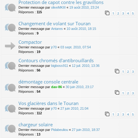
Protection de capot contre les gravillons
Dernier message par
oliveMKIII
«
19 août 2010, 23:24
Réponses :
115
1
2
3
4
5
Changement de volant sur Touran
Dernier message par
Antares
«
10 août 2010, 18:15
Réponses :
9
Compactor
Dernier message par
jr70
«
03 sept. 2010, 07:54
Réponses :
19
Contours chromés d'antibrouillards
Dernier message par
bigboss911
«
12 juil. 2010, 13:36
Réponses :
56
1
2
3
démontage console centrale
Dernier message par
dav-86
«
30 juin 2010, 23:17
Réponses :
54
1
2
3
Vos glacières dans le Touran
Dernier message par
jr70
«
27 juin 2010, 21:04
Réponses :
112
1
2
3
4
5
chargeur solaire
Dernier message par
Pidabeuliou
«
27 juin 2010, 18:37
Réponses :
13