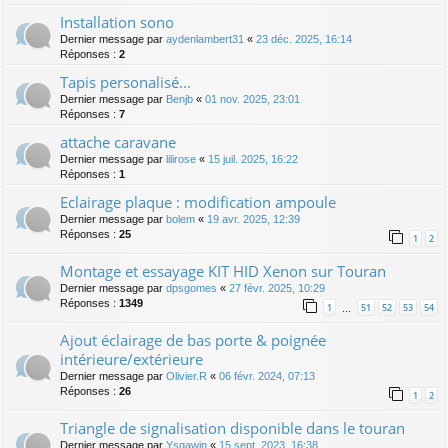
Installation sono
Dernier message par
aydenlambert31
«
23 déc. 2025, 16:14
Réponses :
2
Tapis personalisé...
Dernier message par
Benjb
«
01 nov. 2025, 23:01
Réponses :
7
attache caravane
Dernier message par
lilirose
«
15 juil. 2025, 16:22
Réponses :
1
Eclairage plaque : modification ampoule
Dernier message par
bolem
«
19 avr. 2025, 12:39
Réponses :
25
1
2
Montage et essayage KIT HID Xenon sur Touran
Dernier message par
dpsgomes
«
27 févr. 2025, 10:29
Réponses :
1349
1
51
52
53
54
…
Ajout éclairage de bas porte & poignée
intérieure/extérieure
Dernier message par
Olivier.R
«
06 févr. 2024, 07:13
Réponses :
26
1
2
Triangle de signalisation disponible dans le touran
Dernier message par
Ysgawin
«
15 sept. 2023, 16:38