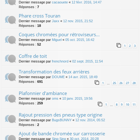
Dernier message par
cacaouete
«
12 févr. 2016, 14:47
Réponses :
7
Phare cross Touran
Dernier message par
Jaxx
«
12 nov. 2015, 21:52
Réponses :
18
Coques chromées pour rétroviseurs...
Dernier message par
Miguel
«
05 oct. 2015, 16:42
Réponses :
52
1
2
3
Coffre de toit
Dernier message par
frenchnord
«
02 sept. 2015, 11:54
Transformation des feux arrières
Dernier message par
DOUME
«
14 avr. 2015, 18:49
Réponses :
691
1
25
26
27
28
…
Plafonnier d'ambiance
Dernier message par
oms
«
10 janv. 2015, 19:56
Réponses :
259
1
8
9
10
11
…
Rajout pression des pneus type origine
Dernier message par
BugsBUNNY
«
12 nov. 2014, 05:52
Réponses :
2
Ajout de bande chromée sur carrosserie
Dernier message par
Sing Sing
«
30 oct. 2014, 20:28