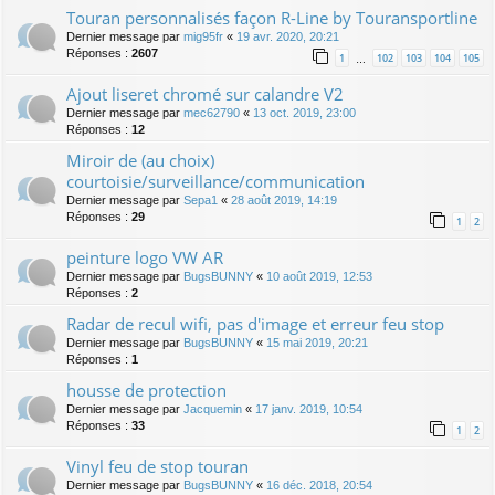
Touran personnalisés façon R-Line by Touransportline
Dernier message par
mig95fr
«
19 avr. 2020, 20:21
Réponses :
2607
1
102
103
104
105
…
Ajout liseret chromé sur calandre V2
Dernier message par
mec62790
«
13 oct. 2019, 23:00
Réponses :
12
Miroir de (au choix)
courtoisie/surveillance/communication
Dernier message par
Sepa1
«
28 août 2019, 14:19
Réponses :
29
1
2
peinture logo VW AR
Dernier message par
BugsBUNNY
«
10 août 2019, 12:53
Réponses :
2
Radar de recul wifi, pas d'image et erreur feu stop
Dernier message par
BugsBUNNY
«
15 mai 2019, 20:21
Réponses :
1
housse de protection
Dernier message par
Jacquemin
«
17 janv. 2019, 10:54
Réponses :
33
1
2
Vinyl feu de stop touran
Dernier message par
BugsBUNNY
«
16 déc. 2018, 20:54