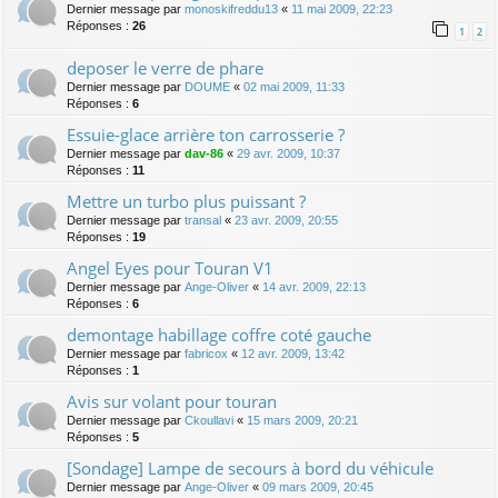
Dernier message par
monoskifreddu13
«
11 mai 2009, 22:23
Réponses :
26
1
2
deposer le verre de phare
Dernier message par
DOUME
«
02 mai 2009, 11:33
Réponses :
6
Essuie-glace arrière ton carrosserie ?
Dernier message par
dav-86
«
29 avr. 2009, 10:37
Réponses :
11
Mettre un turbo plus puissant ?
Dernier message par
transal
«
23 avr. 2009, 20:55
Réponses :
19
Angel Eyes pour Touran V1
Dernier message par
Ange-Oliver
«
14 avr. 2009, 22:13
Réponses :
6
demontage habillage coffre coté gauche
Dernier message par
fabricox
«
12 avr. 2009, 13:42
Réponses :
1
Avis sur volant pour touran
Dernier message par
Ckoullavi
«
15 mars 2009, 20:21
Réponses :
5
[Sondage] Lampe de secours à bord du véhicule
Dernier message par
Ange-Oliver
«
09 mars 2009, 20:45