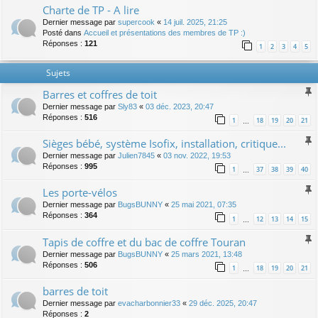
Charte de TP - A lire
Dernier message par
supercook
«
14 juil. 2025, 21:25
Posté dans
Accueil et présentations des membres de TP :)
Réponses :
121
1
2
3
4
5
Sujets
Barres et coffres de toit
Dernier message par
Sly83
«
03 déc. 2023, 20:47
Réponses :
516
1
18
19
20
21
…
Sièges bébé, système Isofix, installation, critique...
Dernier message par
Julien7845
«
03 nov. 2022, 19:53
Réponses :
995
1
37
38
39
40
…
Les porte-vélos
Dernier message par
BugsBUNNY
«
25 mai 2021, 07:35
Réponses :
364
1
12
13
14
15
…
Tapis de coffre et du bac de coffre Touran
Dernier message par
BugsBUNNY
«
25 mars 2021, 13:48
Réponses :
506
1
18
19
20
21
…
barres de toit
Dernier message par
evacharbonnier33
«
29 déc. 2025, 20:47
Réponses :
2