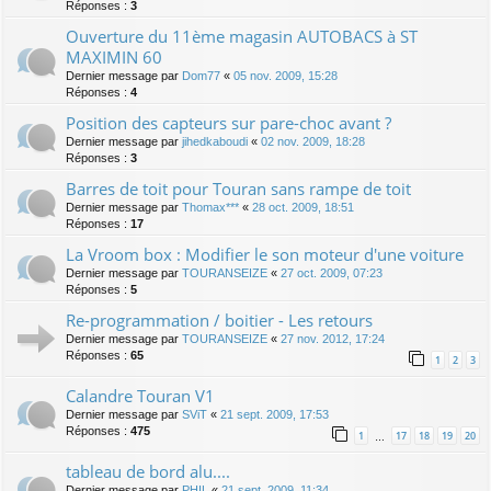
Réponses :
3
Ouverture du 11ème magasin AUTOBACS à ST
MAXIMIN 60
Dernier message par
Dom77
«
05 nov. 2009, 15:28
Réponses :
4
Position des capteurs sur pare-choc avant ?
Dernier message par
jihedkaboudi
«
02 nov. 2009, 18:28
Réponses :
3
Barres de toit pour Touran sans rampe de toit
Dernier message par
Thomax***
«
28 oct. 2009, 18:51
Réponses :
17
La Vroom box : Modifier le son moteur d'une voiture
Dernier message par
TOURANSEIZE
«
27 oct. 2009, 07:23
Réponses :
5
Re-programmation / boitier - Les retours
Dernier message par
TOURANSEIZE
«
27 nov. 2012, 17:24
Réponses :
65
1
2
3
Calandre Touran V1
Dernier message par
SViT
«
21 sept. 2009, 17:53
Réponses :
475
1
17
18
19
20
…
tableau de bord alu....
Dernier message par
PHIL
«
21 sept. 2009, 11:34