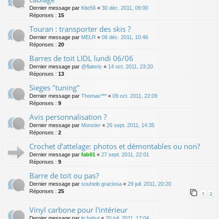
Dernier message par
Kite56
«
30 déc. 2011, 09:00
Réponses :
15
Touran : transporter des skis ?
Dernier message par
MELR
«
08 déc. 2011, 10:46
Réponses :
20
Barres de toit LIDL lundi 06/06
Dernier message par
@flateric
«
14 oct. 2011, 23:20
Réponses :
13
Sieges "tuning"
Dernier message par
Thomax***
«
09 oct. 2011, 22:09
Réponses :
9
Avis personnalisation ?
Dernier message par
Monster
«
26 sept. 2011, 14:35
Réponses :
2
Crochet d'attelage: photos et démontables ou non?
Dernier message par
fab01
«
27 sept. 2011, 22:01
Réponses :
9
Barre de toit ou pas?
Dernier message par
souheib graciosa
«
29 juil. 2011, 20:20
Réponses :
25
1
2
Vinyl carbone pour l'intérieur
Dernier message par
le bahut
«
20 juil. 2011, 17:04