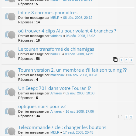
Réponses :
5
lot de 8 chromes pour vitres
Dernier message par
MELR
«
08 déc. 2008, 20:12
Réponses :
14
où trouver 4 clips Alu pour volant 4 branches ?
Dernier message par
fabricox
«
08 déc. 2008, 16:02
Réponses :
18
Le touran transformé de chinamigas
Dernier message par
badu69
«
09 nov. 2008, 14:21
Réponses :
58
1
2
3
Touran version 2, un membre a t'il fait son tuning ??
Dernier message par
macdolux
«
06 nov. 2008, 00:28
Réponses :
4
Un Eeepc 701 dans votre Touran !?
Dernier message par
Antares
«
02 nov. 2008, 10:00
Réponses :
5
optiques noirs pour v2
Dernier message par
Antares
«
16 oct. 2008, 17:06
Réponses :
34
1
2
Télécommande / clé : changer les boutons
Dernier message par
MELR
«
17 sept. 2008, 20:45