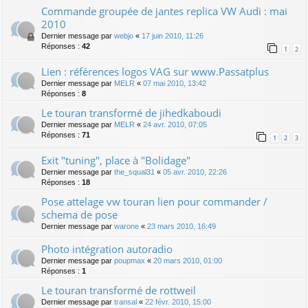
Commande groupée de jantes replica VW Audi : mai
2010
Dernier message par
webjo
«
17 juin 2010, 11:26
Réponses :
42
1
2
Lien : références logos VAG sur www.Passatplus
Dernier message par
MELR
«
07 mai 2010, 13:42
Réponses :
8
Le touran transformé de jihedkaboudi
Dernier message par
MELR
«
24 avr. 2010, 07:05
Réponses :
71
1
2
3
Exit "tuning", place à "Bolidage"
Dernier message par
the_squal31
«
05 avr. 2010, 22:26
Réponses :
18
Pose attelage vw touran lien pour commander /
schema de pose
Dernier message par
warone
«
23 mars 2010, 16:49
Photo intégration autoradio
Dernier message par
poupmax
«
20 mars 2010, 01:00
Réponses :
1
Le touran transformé de rottweil
Dernier message par
transal
«
22 févr. 2010, 15:00