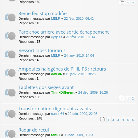
Réponses :
30
1
2
3éme feu stop modifié
Dernier message par
MELR
«
22 févr. 2010, 06:42
Réponses :
10
Pare choc arriere avec sortie échappement
Dernier message par
cyrjess
«
21 févr. 2010, 11:14
Réponses :
17
Ressort cross touran ?
Dernier message par
MELR
«
24 janv. 2010, 14:04
Réponses :
4
Ampoules halogènes de PHILIPS : retours
Dernier message par
dav-86
«
15 janv. 2010, 18:23
Réponses :
1
Tablettes dos sièges avant
Dernier message par
ThinkDifferent
«
24 déc. 2009, 16:26
Réponses :
33
1
2
Transformation clignotants avants
Dernier message par
nanou64
«
22 déc. 2009, 22:05
Réponses :
148
1
2
3
4
5
6
Radar de recul
Dernier message par
fab01
«
06 nov. 2009, 08:53