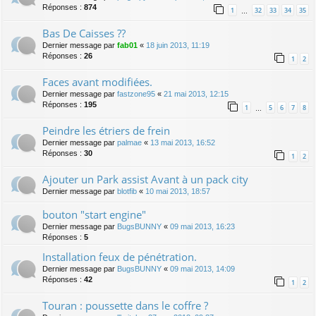
Réponses :
874
1
32
33
34
35
…
Bas De Caisses ??
Dernier message par
fab01
«
18 juin 2013, 11:19
Réponses :
26
1
2
Faces avant modifiées.
Dernier message par
fastzone95
«
21 mai 2013, 12:15
Réponses :
195
1
5
6
7
8
…
Peindre les étriers de frein
Dernier message par
palmae
«
13 mai 2013, 16:52
Réponses :
30
1
2
Ajouter un Park assist Avant à un pack city
Dernier message par
blotfib
«
10 mai 2013, 18:57
bouton "start engine"
Dernier message par
BugsBUNNY
«
09 mai 2013, 16:23
Réponses :
5
Installation feux de pénétration.
Dernier message par
BugsBUNNY
«
09 mai 2013, 14:09
Réponses :
42
1
2
Touran : poussette dans le coffre ?