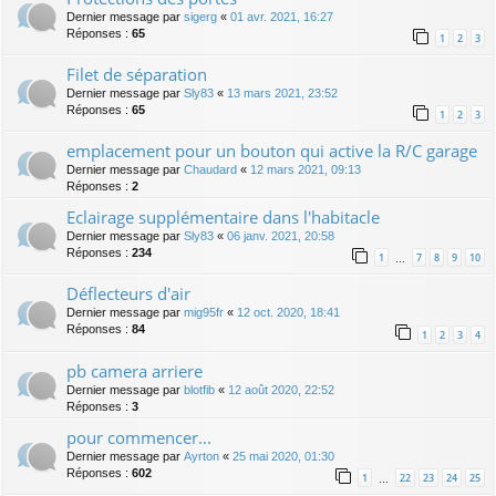
Dernier message par
sigerg
«
01 avr. 2021, 16:27
Réponses :
65
1
2
3
Filet de séparation
Dernier message par
Sly83
«
13 mars 2021, 23:52
Réponses :
65
1
2
3
emplacement pour un bouton qui active la R/C garage
Dernier message par
Chaudard
«
12 mars 2021, 09:13
Réponses :
2
Eclairage supplémentaire dans l'habitacle
Dernier message par
Sly83
«
06 janv. 2021, 20:58
Réponses :
234
1
7
8
9
10
…
Déflecteurs d'air
Dernier message par
mig95fr
«
12 oct. 2020, 18:41
Réponses :
84
1
2
3
4
pb camera arriere
Dernier message par
blotfib
«
12 août 2020, 22:52
Réponses :
3
pour commencer...
Dernier message par
Ayrton
«
25 mai 2020, 01:30
Réponses :
602
1
22
23
24
25
…