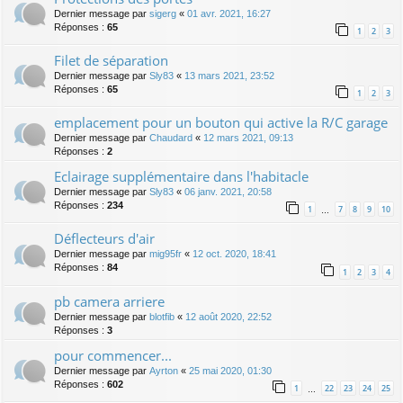
Dernier message par
sigerg
«
01 avr. 2021, 16:27
Réponses :
65
1
2
3
Filet de séparation
Dernier message par
Sly83
«
13 mars 2021, 23:52
Réponses :
65
1
2
3
emplacement pour un bouton qui active la R/C garage
Dernier message par
Chaudard
«
12 mars 2021, 09:13
Réponses :
2
Eclairage supplémentaire dans l'habitacle
Dernier message par
Sly83
«
06 janv. 2021, 20:58
Réponses :
234
1
7
8
9
10
…
Déflecteurs d'air
Dernier message par
mig95fr
«
12 oct. 2020, 18:41
Réponses :
84
1
2
3
4
pb camera arriere
Dernier message par
blotfib
«
12 août 2020, 22:52
Réponses :
3
pour commencer...
Dernier message par
Ayrton
«
25 mai 2020, 01:30
Réponses :
602
1
22
23
24
25
…