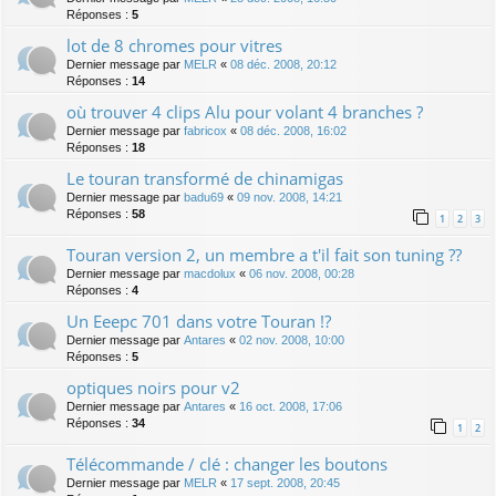
Réponses :
5
lot de 8 chromes pour vitres
Dernier message par
MELR
«
08 déc. 2008, 20:12
Réponses :
14
où trouver 4 clips Alu pour volant 4 branches ?
Dernier message par
fabricox
«
08 déc. 2008, 16:02
Réponses :
18
Le touran transformé de chinamigas
Dernier message par
badu69
«
09 nov. 2008, 14:21
Réponses :
58
1
2
3
Touran version 2, un membre a t'il fait son tuning ??
Dernier message par
macdolux
«
06 nov. 2008, 00:28
Réponses :
4
Un Eeepc 701 dans votre Touran !?
Dernier message par
Antares
«
02 nov. 2008, 10:00
Réponses :
5
optiques noirs pour v2
Dernier message par
Antares
«
16 oct. 2008, 17:06
Réponses :
34
1
2
Télécommande / clé : changer les boutons
Dernier message par
MELR
«
17 sept. 2008, 20:45