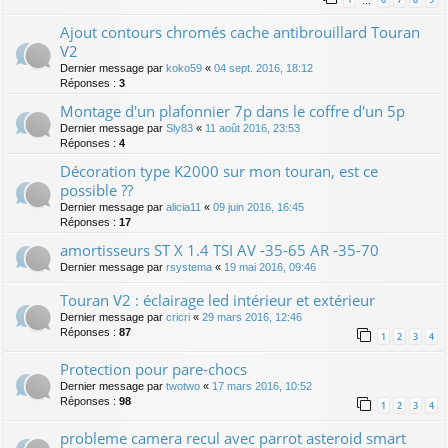
…
Ajout contours chromés cache antibrouillard Touran
V2
Dernier message par
koko59
«
04 sept. 2016, 18:12
Réponses :
3
Montage d'un plafonnier 7p dans le coffre d'un 5p
Dernier message par
Sly83
«
11 août 2016, 23:53
Réponses :
4
Décoration type K2000 sur mon touran, est ce
possible ??
Dernier message par
alicia11
«
09 juin 2016, 16:45
Réponses :
17
amortisseurs ST X 1.4 TSI AV -35-65 AR -35-70
Dernier message par
rsystema
«
19 mai 2016, 09:46
Touran V2 : éclairage led intérieur et extérieur
Dernier message par
cricri
«
29 mars 2016, 12:46
Réponses :
87
1
2
3
4
Protection pour pare-chocs
Dernier message par
twotwo
«
17 mars 2016, 10:52
Réponses :
98
1
2
3
4
probleme camera recul avec parrot asteroid smart