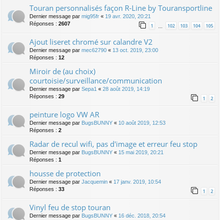
Touran personnalisés façon R-Line by Touransportline
Dernier message par
mig95fr
«
19 avr. 2020, 20:21
Réponses :
2607
1
102
103
104
105
…
Ajout liseret chromé sur calandre V2
Dernier message par
mec62790
«
13 oct. 2019, 23:00
Réponses :
12
Miroir de (au choix)
courtoisie/surveillance/communication
Dernier message par
Sepa1
«
28 août 2019, 14:19
Réponses :
29
1
2
peinture logo VW AR
Dernier message par
BugsBUNNY
«
10 août 2019, 12:53
Réponses :
2
Radar de recul wifi, pas d'image et erreur feu stop
Dernier message par
BugsBUNNY
«
15 mai 2019, 20:21
Réponses :
1
housse de protection
Dernier message par
Jacquemin
«
17 janv. 2019, 10:54
Réponses :
33
1
2
Vinyl feu de stop touran
Dernier message par
BugsBUNNY
«
16 déc. 2018, 20:54