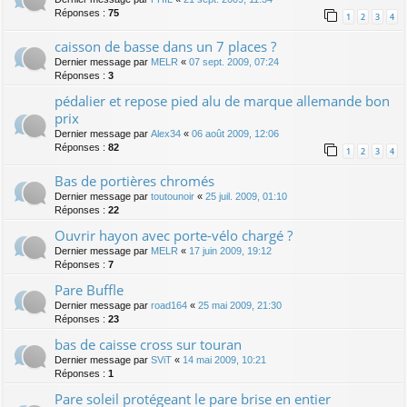
Réponses :
75
1
2
3
4
caisson de basse dans un 7 places ?
Dernier message par
MELR
«
07 sept. 2009, 07:24
Réponses :
3
pédalier et repose pied alu de marque allemande bon
prix
Dernier message par
Alex34
«
06 août 2009, 12:06
Réponses :
82
1
2
3
4
Bas de portières chromés
Dernier message par
toutounoir
«
25 juil. 2009, 01:10
Réponses :
22
Ouvrir hayon avec porte-vélo chargé ?
Dernier message par
MELR
«
17 juin 2009, 19:12
Réponses :
7
Pare Buffle
Dernier message par
road164
«
25 mai 2009, 21:30
Réponses :
23
bas de caisse cross sur touran
Dernier message par
SViT
«
14 mai 2009, 10:21
Réponses :
1
Pare soleil protégeant le pare brise en entier