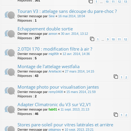
Réponses :
301
1
10
11
12
13
…
Touran V3 : attelage sans découpe du pare-choc ?
Dernier message par
Sine
«
16 mai 2014, 18:04
Réponses :
1
Echappement double sortie
Dernier message par
annon
«
30 avr. 2014, 13:12
Réponses :
297
1
9
10
11
12
…
2.0TDI 170 : modification filtre à air ?
Dernier message par
mig95fr
«
12 avr. 2014, 14:36
Réponses :
5
Montage de l'attelage westfalia
Dernier message par
Artefackt
«
27 mars 2014, 14:15
Réponses :
43
1
2
Montage photo pour visualisation jantes
Dernier message par
remy0408
«
15 mars 2014, 21:59
Réponses :
2
Adapter Climatronic du V3 sur V2,V1
Dernier message par
fab01
«
11 sept. 2013, 21:13
Réponses :
46
1
2
Stores pare-soleil pour vitres latérales et arrière
Dernier message par
ptitgimpy
«
10 sept. 2013, 23:21