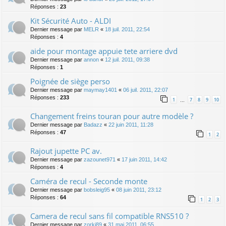
Réponses :
23
Kit Sécurité Auto - ALDI
Dernier message par
MELR
«
18 juil. 2011, 22:54
Réponses :
4
aide pour montage appuie tete arriere dvd
Dernier message par
annon
«
12 juil. 2011, 09:38
Réponses :
1
Poignée de siège perso
Dernier message par
maymay1401
«
06 juil. 2011, 22:07
Réponses :
233
1
7
8
9
10
…
Changement freins touran pour autre modèle ?
Dernier message par
Badazz
«
22 juin 2011, 11:28
Réponses :
47
1
2
Rajout jupette PC av.
Dernier message par
zazounet971
«
17 juin 2011, 14:42
Réponses :
4
Caméra de recul - Seconde monte
Dernier message par
bobsleig95
«
08 juin 2011, 23:12
Réponses :
64
1
2
3
Camera de recul sans fil compatible RNS510 ?
Dernier message par
zorki89
«
31 mai 2011, 06:55