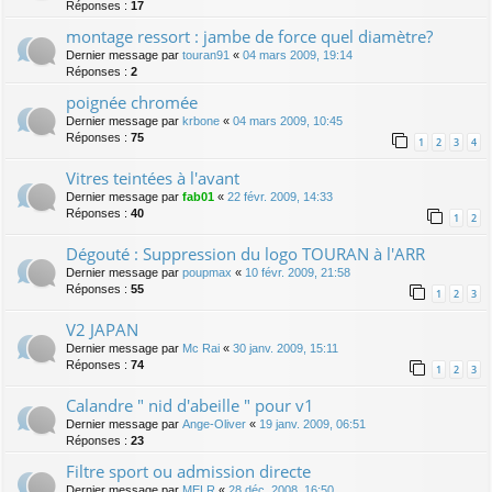
Réponses :
17
montage ressort : jambe de force quel diamètre?
Dernier message par
touran91
«
04 mars 2009, 19:14
Réponses :
2
poignée chromée
Dernier message par
krbone
«
04 mars 2009, 10:45
Réponses :
75
1
2
3
4
Vitres teintées à l'avant
Dernier message par
fab01
«
22 févr. 2009, 14:33
Réponses :
40
1
2
Dégouté : Suppression du logo TOURAN à l'ARR
Dernier message par
poupmax
«
10 févr. 2009, 21:58
Réponses :
55
1
2
3
V2 JAPAN
Dernier message par
Mc Rai
«
30 janv. 2009, 15:11
Réponses :
74
1
2
3
Calandre " nid d'abeille " pour v1
Dernier message par
Ange-Oliver
«
19 janv. 2009, 06:51
Réponses :
23
Filtre sport ou admission directe
Dernier message par
MELR
«
28 déc. 2008, 16:50