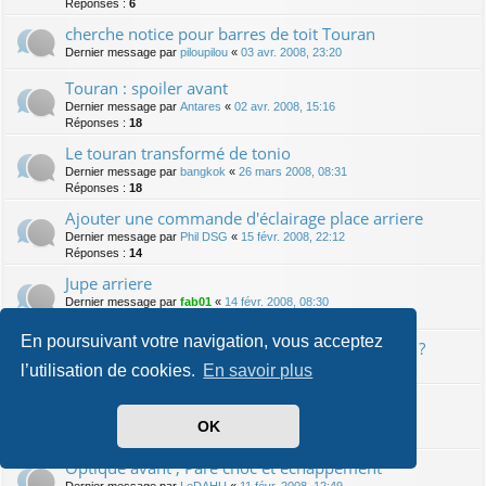
Réponses :
6
cherche notice pour barres de toit Touran
Dernier message par
piloupilou
«
03 avr. 2008, 23:20
Touran : spoiler avant
Dernier message par
Antares
«
02 avr. 2008, 15:16
Réponses :
18
Le touran transformé de tonio
Dernier message par
bangkok
«
26 mars 2008, 08:31
Réponses :
18
Ajouter une commande d'éclairage place arriere
Dernier message par
Phil DSG
«
15 févr. 2008, 22:12
Réponses :
14
Jupe arriere
Dernier message par
fab01
«
14 févr. 2008, 08:30
Réponses :
6
En poursuivant votre navigation, vous acceptez
VW Passat : démonter compteur pour anneaux ?
Dernier message par
spawn064
«
13 févr. 2008, 01:54
l’utilisation de cookies.
En savoir plus
Dernier message par
RUBESCH
«
12 févr. 2008, 07:12
OK
Réponses :
4
Optique avant , Pare choc et echappement