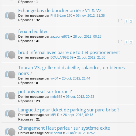
Réponses :
1
Echange bas de bouclier arrière V1 & V2
Dernier message par
Phil.S-Line 170
«
08 nov. 2012, 21:38
Réponses :
32
1
2
feux a led litec
Dernier message par
zazounet971
«
28 oct. 2012, 00:18
Réponses :
41
1
2
bruit infernal avec barre de toit et positionement
Dernier message par
BOULANGE 69
«
21 oct. 2012, 21:55
Touran V3, grille nid d'abeille, calandre , emblèmes
noirs ?
Dernier message par
vw34
«
20 oct. 2012, 21:44
Réponses :
8
pot universel sur touran ?
Dernier message par
mdc888
«
06 oct. 2012, 20:23
Réponses :
23
Languette pour ticket de parking sur pare-brise ?
Dernier message par
MELR
«
26 sept. 2012, 09:13
Réponses :
21
Changement Haut parleur sur système exite
Dernier message par
le bahut
«
22 août 2012, 16:52