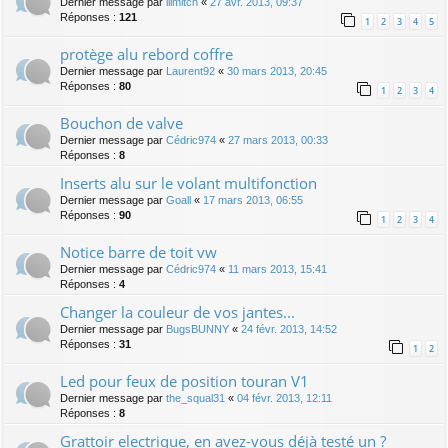
Dernier message par
lllmitch
«
27 avr. 2013, 09:37
Réponses :
121
1
2
3
4
5
protège alu rebord coffre
Dernier message par
Laurent92
«
30 mars 2013, 20:45
Réponses :
80
1
2
3
4
Bouchon de valve
Dernier message par
Cédric974
«
27 mars 2013, 00:33
Réponses :
8
Inserts alu sur le volant multifonction
Dernier message par
Goall
«
17 mars 2013, 06:55
Réponses :
90
1
2
3
4
Notice barre de toit vw
Dernier message par
Cédric974
«
11 mars 2013, 15:41
Réponses :
4
Changer la couleur de vos jantes...
Dernier message par
BugsBUNNY
«
24 févr. 2013, 14:52
Réponses :
31
1
2
Led pour feux de position touran V1
Dernier message par
the_squal31
«
04 févr. 2013, 12:11
Réponses :
8
Grattoir electrique, en avez-vous déjà testé un ?