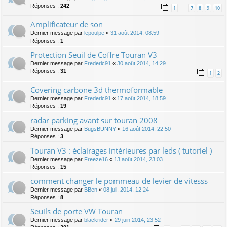
Réponses :
242
1
7
8
9
10
…
Amplificateur de son
Dernier message par
lepoulpe
«
31 août 2014, 08:59
Réponses :
1
Protection Seuil de Coffre Touran V3
Dernier message par
Frederic91
«
30 août 2014, 14:29
Réponses :
31
1
2
Covering carbone 3d thermoformable
Dernier message par
Frederic91
«
17 août 2014, 18:59
Réponses :
19
radar parking avant sur touran 2008
Dernier message par
BugsBUNNY
«
16 août 2014, 22:50
Réponses :
3
Touran V3 : éclairages intérieures par leds ( tutoriel )
Dernier message par
Freeze16
«
13 août 2014, 23:03
Réponses :
15
comment changer le pommeau de levier de vitesss
Dernier message par
BBen
«
08 juil. 2014, 12:24
Réponses :
8
Seuils de porte VW Touran
Dernier message par
blackrider
«
29 juin 2014, 23:52