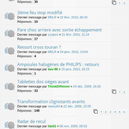
Réponses :
30
1
2
3éme feu stop modifié
Dernier message par
MELR
«
22 févr. 2010, 06:42
Réponses :
10
Pare choc arriere avec sortie échappement
Dernier message par
cyrjess
«
21 févr. 2010, 11:14
Réponses :
17
Ressort cross touran ?
Dernier message par
MELR
«
24 janv. 2010, 14:04
Réponses :
4
Ampoules halogènes de PHILIPS : retours
Dernier message par
dav-86
«
15 janv. 2010, 18:23
Réponses :
1
Tablettes dos sièges avant
Dernier message par
ThinkDifferent
«
24 déc. 2009, 16:26
Réponses :
33
1
2
Transformation clignotants avants
Dernier message par
nanou64
«
22 déc. 2009, 22:05
Réponses :
148
1
2
3
4
5
6
Radar de recul
Dernier message par
fab01
«
06 nov. 2009, 08:53