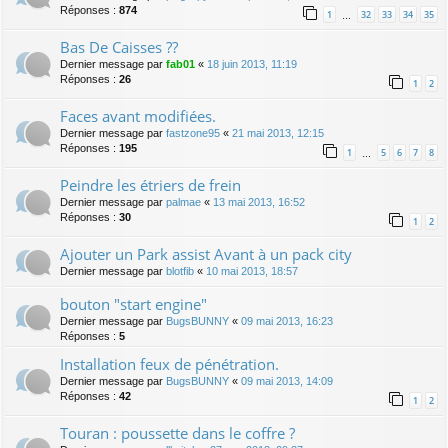
Réponses :
874
1
32
33
34
35
…
Bas De Caisses ??
Dernier message par
fab01
«
18 juin 2013, 11:19
Réponses :
26
1
2
Faces avant modifiées.
Dernier message par
fastzone95
«
21 mai 2013, 12:15
Réponses :
195
1
5
6
7
8
…
Peindre les étriers de frein
Dernier message par
palmae
«
13 mai 2013, 16:52
Réponses :
30
1
2
Ajouter un Park assist Avant à un pack city
Dernier message par
blotfib
«
10 mai 2013, 18:57
bouton "start engine"
Dernier message par
BugsBUNNY
«
09 mai 2013, 16:23
Réponses :
5
Installation feux de pénétration.
Dernier message par
BugsBUNNY
«
09 mai 2013, 14:09
Réponses :
42
1
2
Touran : poussette dans le coffre ?