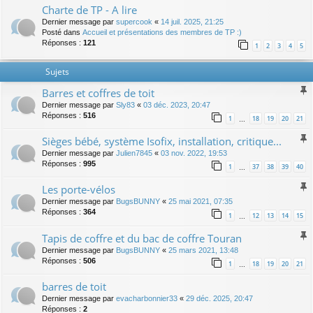
Charte de TP - A lire
Dernier message par
supercook
«
14 juil. 2025, 21:25
Posté dans
Accueil et présentations des membres de TP :)
Réponses :
121
1
2
3
4
5
Sujets
Barres et coffres de toit
Dernier message par
Sly83
«
03 déc. 2023, 20:47
Réponses :
516
1
18
19
20
21
…
Sièges bébé, système Isofix, installation, critique...
Dernier message par
Julien7845
«
03 nov. 2022, 19:53
Réponses :
995
1
37
38
39
40
…
Les porte-vélos
Dernier message par
BugsBUNNY
«
25 mai 2021, 07:35
Réponses :
364
1
12
13
14
15
…
Tapis de coffre et du bac de coffre Touran
Dernier message par
BugsBUNNY
«
25 mars 2021, 13:48
Réponses :
506
1
18
19
20
21
…
barres de toit
Dernier message par
evacharbonnier33
«
29 déc. 2025, 20:47
Réponses :
2