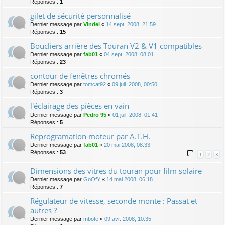
Réponses :
1
gilet de sécurité personnalisé
Dernier message par
Vindel
«
14 sept. 2008, 21:59
Réponses :
15
Boucliers arrière des Touran V2 & V1 compatibles
Dernier message par
fab01
«
04 sept. 2008, 08:01
Réponses :
23
contour de fenêtres chromés
Dernier message par
tomcat92
«
09 juil. 2008, 00:50
Réponses :
3
l'éclairage des pièces en vain
Dernier message par
Pedro 95
«
01 juil. 2008, 01:41
Réponses :
5
Reprogramation moteur par A.T.H.
Dernier message par
fab01
«
20 mai 2008, 08:33
Réponses :
53
1
2
3
Dimensions des vitres du touran pour film solaire
Dernier message par
GoOfY
«
14 mai 2008, 06:18
Réponses :
7
Régulateur de vitesse, seconde monte : Passat et
autres ?
Dernier message par
mbote
«
09 avr. 2008, 10:35