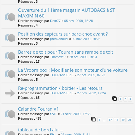
Réponses :
3
Ouverture du 11ème magasin AUTOBACS à ST
MAXIMIN 60
Dernier message par
Dom77
«
05 nov. 2009, 15:28
Réponses :
4
Position des capteurs sur pare-choc avant ?
Dernier message par
jihedkaboudi
«
02 nov. 2009, 18:28
Réponses :
3
Barres de toit pour Touran sans rampe de toit
Dernier message par
Thomax***
«
28 oct. 2009, 18:51
Réponses :
17
La Vroom box : Modifier le son moteur d'une voiture
Dernier message par
TOURANSEIZE
«
27 oct. 2009, 07:23
Réponses :
5
Re-programmation / boitier - Les retours
Dernier message par
TOURANSEIZE
«
27 nov. 2012, 17:24
Réponses :
65
1
2
3
Calandre Touran V1
Dernier message par
SViT
«
21 sept. 2009, 17:53
Réponses :
475
1
17
18
19
20
…
tableau de bord alu....
Dernier message par
PHIL
«
21 sept. 2009, 11:34