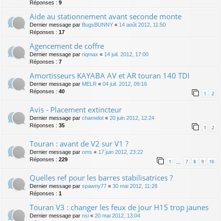
Réponses :
9
Aide au stationnement avant seconde monte
Dernier message par
BugsBUNNY
«
14 août 2012, 11:50
Réponses :
17
Agencement de coffre
Dernier message par
riqmax
«
14 juil. 2012, 17:00
Réponses :
7
Amortisseurs KAYABA AV et AR touran 140 TDI
Dernier message par
MELR
«
04 juil. 2012, 09:16
Réponses :
40
1
2
Avis - Placement extincteur
Dernier message par
chamelot
«
20 juin 2012, 12:24
Réponses :
35
1
2
Touran : avant de V2 sur V1 ?
Dernier message par
oms
«
17 juin 2012, 23:22
Réponses :
229
1
7
8
9
10
…
Quelles ref pour les barres stabilisatrices ?
Dernier message par
spawny77
«
30 mai 2012, 11:28
Réponses :
1
Touran V3 : changer les feux de jour H15 trop jaunes
Dernier message par
nsi
«
20 mai 2012, 13:04