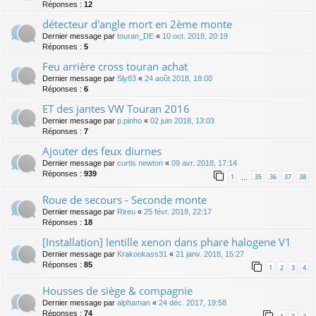
Réponses :
12
détecteur d'angle mort en 2ème monte
Dernier message par
touran_DE
«
10 oct. 2018, 20:19
Réponses :
5
Feu arrière cross touran achat
Dernier message par
Sly83
«
24 août 2018, 18:00
Réponses :
6
ET des jantes VW Touran 2016
Dernier message par
p.pinho
«
02 juin 2018, 13:03
Réponses :
7
Ajouter des feux diurnes
Dernier message par
curtis newton
«
09 avr. 2018, 17:14
Réponses :
939
1
35
36
37
38
…
Roue de secours - Seconde monte
Dernier message par
Rireu
«
25 févr. 2018, 22:17
Réponses :
18
[Installation] lentille xenon dans phare halogene V1
Dernier message par
Krakookass31
«
21 janv. 2018, 15:27
Réponses :
85
1
2
3
4
Housses de siège & compagnie
Dernier message par
alphaman
«
24 déc. 2017, 19:58
Réponses :
74