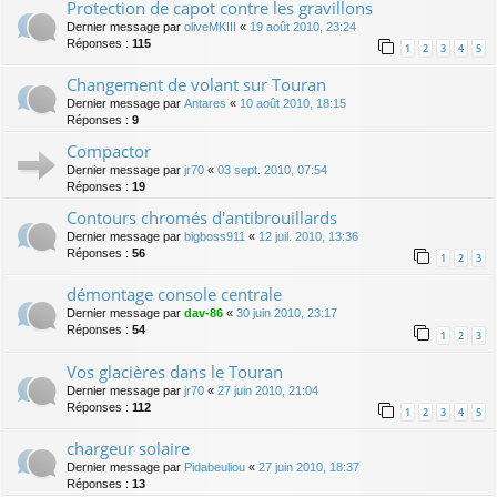
Protection de capot contre les gravillons
Dernier message par
oliveMKIII
«
19 août 2010, 23:24
Réponses :
115
1
2
3
4
5
Changement de volant sur Touran
Dernier message par
Antares
«
10 août 2010, 18:15
Réponses :
9
Compactor
Dernier message par
jr70
«
03 sept. 2010, 07:54
Réponses :
19
Contours chromés d'antibrouillards
Dernier message par
bigboss911
«
12 juil. 2010, 13:36
Réponses :
56
1
2
3
démontage console centrale
Dernier message par
dav-86
«
30 juin 2010, 23:17
Réponses :
54
1
2
3
Vos glacières dans le Touran
Dernier message par
jr70
«
27 juin 2010, 21:04
Réponses :
112
1
2
3
4
5
chargeur solaire
Dernier message par
Pidabeuliou
«
27 juin 2010, 18:37
Réponses :
13