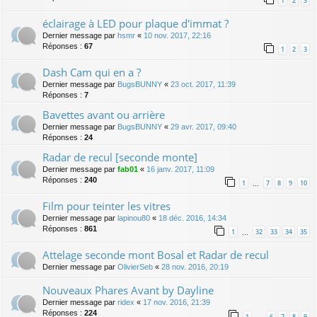
1
2
3
éclairage à LED pour plaque d'immat ?
Dernier message par
hsmr
«
10 nov. 2017, 22:16
Réponses :
67
1
2
3
Dash Cam qui en a ?
Dernier message par
BugsBUNNY
«
23 oct. 2017, 11:39
Réponses :
7
Bavettes avant ou arrière
Dernier message par
BugsBUNNY
«
29 avr. 2017, 09:40
Réponses :
24
Radar de recul [seconde monte]
Dernier message par
fab01
«
16 janv. 2017, 11:09
Réponses :
240
1
7
8
9
10
…
Film pour teinter les vitres
Dernier message par
lapinou80
«
18 déc. 2016, 14:34
Réponses :
861
1
32
33
34
35
…
Attelage seconde mont Bosal et Radar de recul
Dernier message par
OlivierSeb
«
28 nov. 2016, 20:19
Nouveaux Phares Avant by Dayline
Dernier message par
ridex
«
17 nov. 2016, 21:39
Réponses :
224
1
6
7
8
9