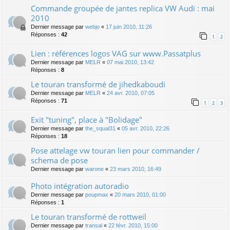
Commande groupée de jantes replica VW Audi : mai
2010
Dernier message par
webjo
«
17 juin 2010, 11:26
Réponses :
42
1
2
Lien : références logos VAG sur www.Passatplus
Dernier message par
MELR
«
07 mai 2010, 13:42
Réponses :
8
Le touran transformé de jihedkaboudi
Dernier message par
MELR
«
24 avr. 2010, 07:05
Réponses :
71
1
2
3
Exit "tuning", place à "Bolidage"
Dernier message par
the_squal31
«
05 avr. 2010, 22:26
Réponses :
18
Pose attelage vw touran lien pour commander /
schema de pose
Dernier message par
warone
«
23 mars 2010, 16:49
Photo intégration autoradio
Dernier message par
poupmax
«
20 mars 2010, 01:00
Réponses :
1
Le touran transformé de rottweil
Dernier message par
transal
«
22 févr. 2010, 15:00