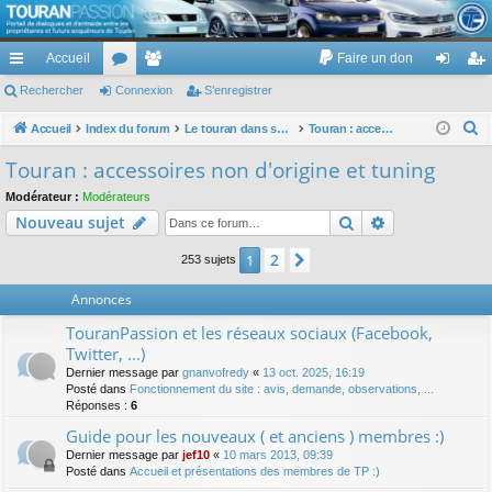
TouranPassion
Accueil
Faire un don
Le forum des propriétaires ou futurs acquéreurs du Volkswagen Touran
cc
Rechercher
or
Connexion
e
S’enregistrer
on
’e
ès
u
m
ne
nr
R
Accueil
Index du forum
Le touran dans ses versions I (V1 V2 V3) et II ...
Touran : accessoires non d'origine et tuning
e
ra
m
br
xi
eg
Touran : accessoires non d'origine et tuning
c
pi
s
es
on
ist
Modérateur :
Modérateurs
h
Rechercher
Recherche av
Nouveau sujet
de
re
e
r
r
2
1
Suivante
253 sujets
c
Annonces
h
e
TouranPassion et les réseaux sociaux (Facebook,
r
Twitter, ...)
Dernier message par
gnanvofredy
«
13 oct. 2025, 16:19
Posté dans
Fonctionnement du site : avis, demande, observations, ...
Réponses :
6
Guide pour les nouveaux ( et anciens ) membres :)
Dernier message par
jef10
«
10 mars 2013, 09:39
Posté dans
Accueil et présentations des membres de TP :)