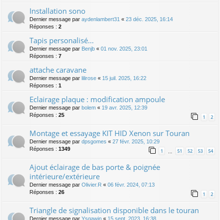
Installation sono
Dernier message par
aydenlambert31
«
23 déc. 2025, 16:14
Réponses :
2
Tapis personalisé...
Dernier message par
Benjb
«
01 nov. 2025, 23:01
Réponses :
7
attache caravane
Dernier message par
lilirose
«
15 juil. 2025, 16:22
Réponses :
1
Eclairage plaque : modification ampoule
Dernier message par
bolem
«
19 avr. 2025, 12:39
Réponses :
25
1
2
Montage et essayage KIT HID Xenon sur Touran
Dernier message par
dpsgomes
«
27 févr. 2025, 10:29
Réponses :
1349
1
51
52
53
54
…
Ajout éclairage de bas porte & poignée
intérieure/extérieure
Dernier message par
Olivier.R
«
06 févr. 2024, 07:13
Réponses :
26
1
2
Triangle de signalisation disponible dans le touran
Dernier message par
Ysgawin
«
15 sept. 2023, 16:38