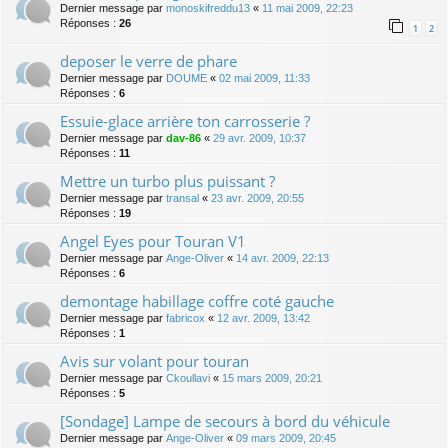
Dernier message par
monoskifreddu13
«
11 mai 2009, 22:23
Réponses :
26
1
2
deposer le verre de phare
Dernier message par
DOUME
«
02 mai 2009, 11:33
Réponses :
6
Essuie-glace arrière ton carrosserie ?
Dernier message par
dav-86
«
29 avr. 2009, 10:37
Réponses :
11
Mettre un turbo plus puissant ?
Dernier message par
transal
«
23 avr. 2009, 20:55
Réponses :
19
Angel Eyes pour Touran V1
Dernier message par
Ange-Oliver
«
14 avr. 2009, 22:13
Réponses :
6
demontage habillage coffre coté gauche
Dernier message par
fabricox
«
12 avr. 2009, 13:42
Réponses :
1
Avis sur volant pour touran
Dernier message par
Ckoullavi
«
15 mars 2009, 20:21
Réponses :
5
[Sondage] Lampe de secours à bord du véhicule
Dernier message par
Ange-Oliver
«
09 mars 2009, 20:45