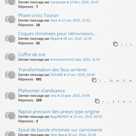
Dernier message par
cacaouete
«
12 févr. 2016, 14:47
Réponses :
7
Phare cross Touran
Dernier message par
Jaxx
«
12 nov. 2015, 21:52
Réponses :
18
Coques chromées pour rétroviseurs...
Dernier message par
Miguel
«
05 oct. 2015, 16:42
Réponses :
52
1
2
3
Coffre de toit
Dernier message par
frenchnord
«
02 sept. 2015, 11:54
Transformation des feux arrières
Dernier message par
DOUME
«
14 avr. 2015, 18:49
Réponses :
691
1
25
26
27
28
…
Plafonnier d'ambiance
Dernier message par
oms
«
10 janv. 2015, 19:56
Réponses :
259
1
8
9
10
11
…
Rajout pression des pneus type origine
Dernier message par
BugsBUNNY
«
12 nov. 2014, 05:52
Réponses :
2
Ajout de bande chromée sur carrosserie
Dernier message par
Sing Sing
«
30 oct. 2014, 20:28