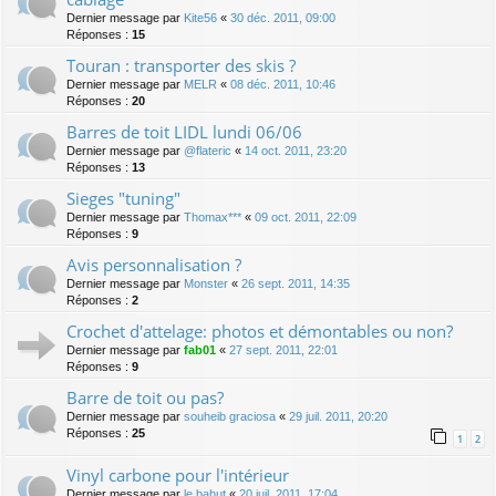
Dernier message par
Kite56
«
30 déc. 2011, 09:00
Réponses :
15
Touran : transporter des skis ?
Dernier message par
MELR
«
08 déc. 2011, 10:46
Réponses :
20
Barres de toit LIDL lundi 06/06
Dernier message par
@flateric
«
14 oct. 2011, 23:20
Réponses :
13
Sieges "tuning"
Dernier message par
Thomax***
«
09 oct. 2011, 22:09
Réponses :
9
Avis personnalisation ?
Dernier message par
Monster
«
26 sept. 2011, 14:35
Réponses :
2
Crochet d'attelage: photos et démontables ou non?
Dernier message par
fab01
«
27 sept. 2011, 22:01
Réponses :
9
Barre de toit ou pas?
Dernier message par
souheib graciosa
«
29 juil. 2011, 20:20
Réponses :
25
1
2
Vinyl carbone pour l'intérieur
Dernier message par
le bahut
«
20 juil. 2011, 17:04