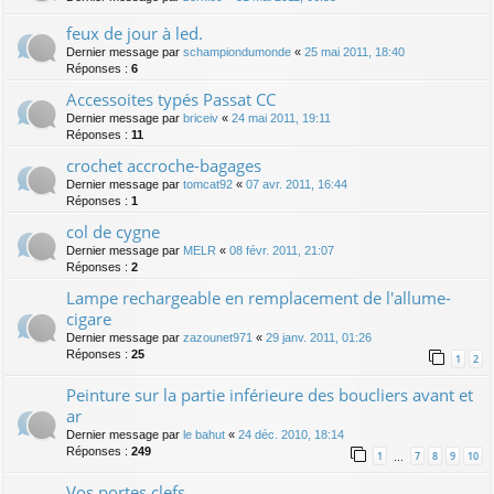
feux de jour à led.
Dernier message par
schampiondumonde
«
25 mai 2011, 18:40
Réponses :
6
Accessoites typés Passat CC
Dernier message par
briceiv
«
24 mai 2011, 19:11
Réponses :
11
crochet accroche-bagages
Dernier message par
tomcat92
«
07 avr. 2011, 16:44
Réponses :
1
col de cygne
Dernier message par
MELR
«
08 févr. 2011, 21:07
Réponses :
2
Lampe rechargeable en remplacement de l'allume-
cigare
Dernier message par
zazounet971
«
29 janv. 2011, 01:26
Réponses :
25
1
2
Peinture sur la partie inférieure des boucliers avant et
ar
Dernier message par
le bahut
«
24 déc. 2010, 18:14
Réponses :
249
1
7
8
9
10
…
Vos portes clefs