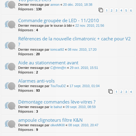
Dernier message par
annon
«
20 déc. 2010, 18:38
Réponses :
130
1
2
3
4
5
6
Commande groupée de LED - 11/2010
Dernier message par
le touran à bibi
«
22 nov. 2010, 21:56
Réponses :
4
Références de la nouvelle climatronic + cache pour V2
?
Dernier message par
tomcat92
«
08 nov. 2010, 17:20
Réponses :
20
Aide au stationnement avant
Dernier message par
C@rtm@n
«
29 oct. 2010, 15:51
Réponses :
2
Alarmes anti-vols
Dernier message par
TouTouDZ
«
17 sept. 2010, 01:04
Réponses :
93
1
2
3
4
Démontage commandes lève-vitres ?
Dernier message par
le bahut
«
09 sept. 2010, 08:59
Réponses :
3
ampoule clignoteurs filtre K&N
Dernier message par
oliveMKIII
«
08 sept. 2010, 20:47
Réponses :
9