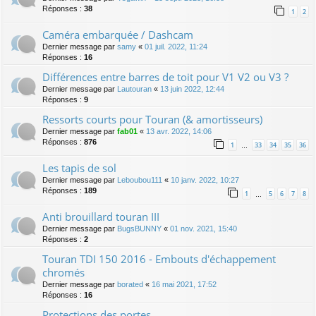
Réponses :
38
1
2
Caméra embarquée / Dashcam
Dernier message par
samy
«
01 juil. 2022, 11:24
Réponses :
16
Différences entre barres de toit pour V1 V2 ou V3 ?
Dernier message par
Lautouran
«
13 juin 2022, 12:44
Réponses :
9
Ressorts courts pour Touran (& amortisseurs)
Dernier message par
fab01
«
13 avr. 2022, 14:06
Réponses :
876
1
33
34
35
36
…
Les tapis de sol
Dernier message par
Leboubou111
«
10 janv. 2022, 10:27
Réponses :
189
1
5
6
7
8
…
Anti brouillard touran III
Dernier message par
BugsBUNNY
«
01 nov. 2021, 15:40
Réponses :
2
Touran TDI 150 2016 - Embouts d'échappement
chromés
Dernier message par
borated
«
16 mai 2021, 17:52
Réponses :
16
Protections des portes