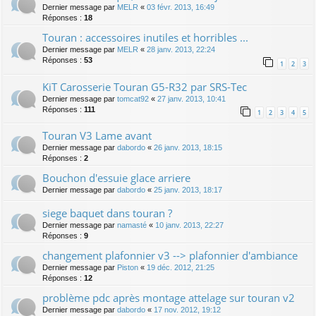
Dernier message par
MELR
«
03 févr. 2013, 16:49
Réponses :
18
Touran : accessoires inutiles et horribles ...
Dernier message par
MELR
«
28 janv. 2013, 22:24
Réponses :
53
1
2
3
KiT Carosserie Touran G5-R32 par SRS-Tec
Dernier message par
tomcat92
«
27 janv. 2013, 10:41
Réponses :
111
1
2
3
4
5
Touran V3 Lame avant
Dernier message par
dabordo
«
26 janv. 2013, 18:15
Réponses :
2
Bouchon d'essuie glace arriere
Dernier message par
dabordo
«
25 janv. 2013, 18:17
siege baquet dans touran ?
Dernier message par
namasté
«
10 janv. 2013, 22:27
Réponses :
9
changement plafonnier v3 --> plafonnier d'ambiance
Dernier message par
Piston
«
19 déc. 2012, 21:25
Réponses :
12
problème pdc après montage attelage sur touran v2
Dernier message par
dabordo
«
17 nov. 2012, 19:12