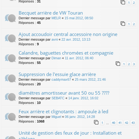
Réponses :
31
1
2
Becquet arrière de VW Touran
Dernier message par
MELR
«
15 mai 2012, 08:50
Réponses :
45
1
2
Ajout accoudoir central accessoire non origine
Dernier message par
avni
«
22 avr. 2012, 13:13
Réponses :
9
Calandre, baguettes chromées et compagnie
Dernier message par
Diman
«
11 avr. 2012, 06:40
Réponses :
55
1
2
3
Suppression de l'essuie glace arrière
Dernier message par
caddymax67
«
25 mars 2012, 21:46
Réponses :
20
diamétres amortisseur avant 50 ou 55 ????
Dernier message par
SEBATC
«
14 janv. 2012, 16:02
Réponses :
10
Feux arrière et clignotants : ampoule à led
Dernier message par
Miguel
«
06 janv. 2012, 14:28
Réponses :
1068
1
40
41
42
43
…
Unité de gestion des feux de jour : Installation et
câblage