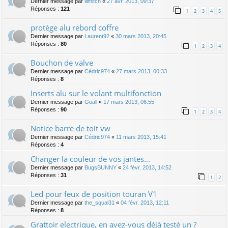
Dernier message par
lllmitch
«
27 avr. 2013, 09:37
Réponses :
121
1
2
3
4
5
protège alu rebord coffre
Dernier message par
Laurent92
«
30 mars 2013, 20:45
Réponses :
80
1
2
3
4
Bouchon de valve
Dernier message par
Cédric974
«
27 mars 2013, 00:33
Réponses :
8
Inserts alu sur le volant multifonction
Dernier message par
Goall
«
17 mars 2013, 06:55
Réponses :
90
1
2
3
4
Notice barre de toit vw
Dernier message par
Cédric974
«
11 mars 2013, 15:41
Réponses :
4
Changer la couleur de vos jantes...
Dernier message par
BugsBUNNY
«
24 févr. 2013, 14:52
Réponses :
31
1
2
Led pour feux de position touran V1
Dernier message par
the_squal31
«
04 févr. 2013, 12:11
Réponses :
8
Grattoir electrique, en avez-vous déjà testé un ?