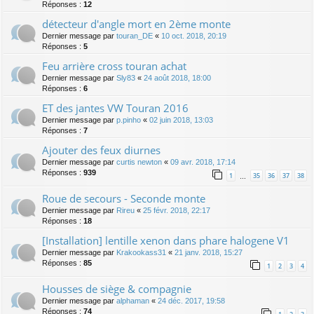
Réponses :
12
détecteur d'angle mort en 2ème monte
Dernier message par
touran_DE
«
10 oct. 2018, 20:19
Réponses :
5
Feu arrière cross touran achat
Dernier message par
Sly83
«
24 août 2018, 18:00
Réponses :
6
ET des jantes VW Touran 2016
Dernier message par
p.pinho
«
02 juin 2018, 13:03
Réponses :
7
Ajouter des feux diurnes
Dernier message par
curtis newton
«
09 avr. 2018, 17:14
Réponses :
939
1
35
36
37
38
…
Roue de secours - Seconde monte
Dernier message par
Rireu
«
25 févr. 2018, 22:17
Réponses :
18
[Installation] lentille xenon dans phare halogene V1
Dernier message par
Krakookass31
«
21 janv. 2018, 15:27
Réponses :
85
1
2
3
4
Housses de siège & compagnie
Dernier message par
alphaman
«
24 déc. 2017, 19:58
Réponses :
74