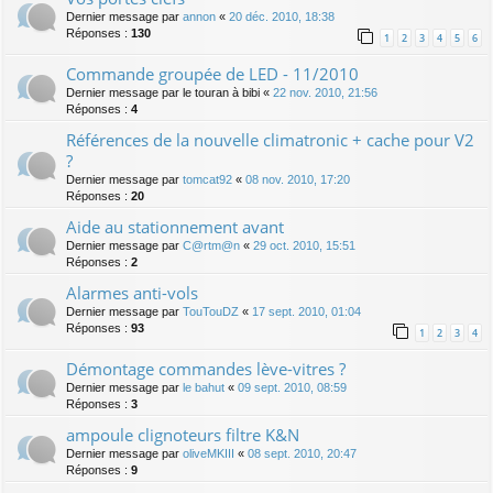
Dernier message par
annon
«
20 déc. 2010, 18:38
Réponses :
130
1
2
3
4
5
6
Commande groupée de LED - 11/2010
Dernier message par
le touran à bibi
«
22 nov. 2010, 21:56
Réponses :
4
Références de la nouvelle climatronic + cache pour V2
?
Dernier message par
tomcat92
«
08 nov. 2010, 17:20
Réponses :
20
Aide au stationnement avant
Dernier message par
C@rtm@n
«
29 oct. 2010, 15:51
Réponses :
2
Alarmes anti-vols
Dernier message par
TouTouDZ
«
17 sept. 2010, 01:04
Réponses :
93
1
2
3
4
Démontage commandes lève-vitres ?
Dernier message par
le bahut
«
09 sept. 2010, 08:59
Réponses :
3
ampoule clignoteurs filtre K&N
Dernier message par
oliveMKIII
«
08 sept. 2010, 20:47
Réponses :
9