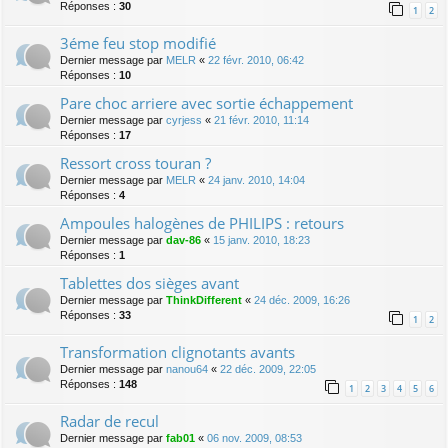
Réponses :
30
1
2
3éme feu stop modifié
Dernier message par
MELR
«
22 févr. 2010, 06:42
Réponses :
10
Pare choc arriere avec sortie échappement
Dernier message par
cyrjess
«
21 févr. 2010, 11:14
Réponses :
17
Ressort cross touran ?
Dernier message par
MELR
«
24 janv. 2010, 14:04
Réponses :
4
Ampoules halogènes de PHILIPS : retours
Dernier message par
dav-86
«
15 janv. 2010, 18:23
Réponses :
1
Tablettes dos sièges avant
Dernier message par
ThinkDifferent
«
24 déc. 2009, 16:26
Réponses :
33
1
2
Transformation clignotants avants
Dernier message par
nanou64
«
22 déc. 2009, 22:05
Réponses :
148
1
2
3
4
5
6
Radar de recul
Dernier message par
fab01
«
06 nov. 2009, 08:53