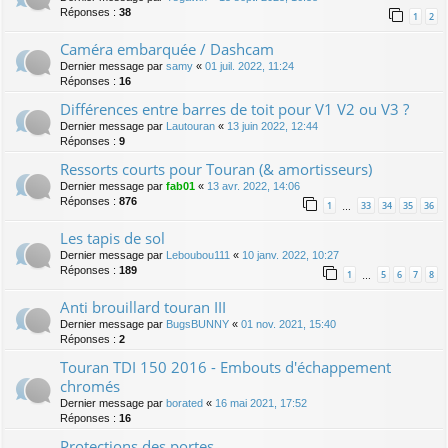
Réponses :
38
1
2
Caméra embarquée / Dashcam
Dernier message par
samy
«
01 juil. 2022, 11:24
Réponses :
16
Différences entre barres de toit pour V1 V2 ou V3 ?
Dernier message par
Lautouran
«
13 juin 2022, 12:44
Réponses :
9
Ressorts courts pour Touran (& amortisseurs)
Dernier message par
fab01
«
13 avr. 2022, 14:06
Réponses :
876
1
33
34
35
36
…
Les tapis de sol
Dernier message par
Leboubou111
«
10 janv. 2022, 10:27
Réponses :
189
1
5
6
7
8
…
Anti brouillard touran III
Dernier message par
BugsBUNNY
«
01 nov. 2021, 15:40
Réponses :
2
Touran TDI 150 2016 - Embouts d'échappement
chromés
Dernier message par
borated
«
16 mai 2021, 17:52
Réponses :
16
Protections des portes