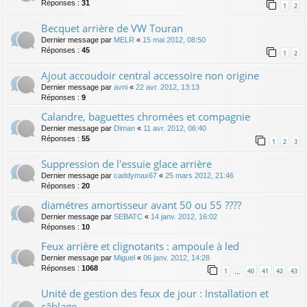
Réponses :
31
1
2
Becquet arrière de VW Touran
Dernier message par
MELR
«
15 mai 2012, 08:50
Réponses :
45
1
2
Ajout accoudoir central accessoire non origine
Dernier message par
avni
«
22 avr. 2012, 13:13
Réponses :
9
Calandre, baguettes chromées et compagnie
Dernier message par
Diman
«
11 avr. 2012, 06:40
Réponses :
55
1
2
3
Suppression de l'essuie glace arrière
Dernier message par
caddymax67
«
25 mars 2012, 21:46
Réponses :
20
diamétres amortisseur avant 50 ou 55 ????
Dernier message par
SEBATC
«
14 janv. 2012, 16:02
Réponses :
10
Feux arrière et clignotants : ampoule à led
Dernier message par
Miguel
«
06 janv. 2012, 14:28
Réponses :
1068
1
40
41
42
43
…
Unité de gestion des feux de jour : Installation et
câblage