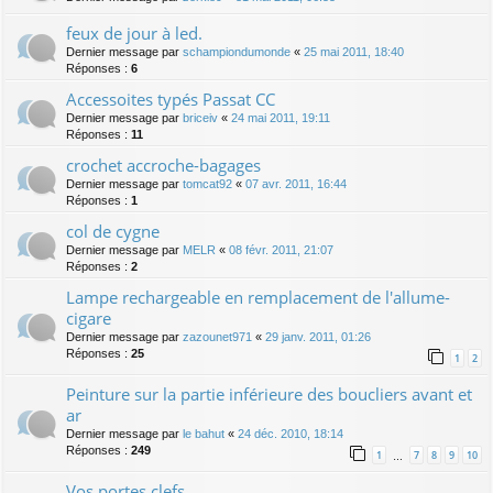
feux de jour à led.
Dernier message par
schampiondumonde
«
25 mai 2011, 18:40
Réponses :
6
Accessoites typés Passat CC
Dernier message par
briceiv
«
24 mai 2011, 19:11
Réponses :
11
crochet accroche-bagages
Dernier message par
tomcat92
«
07 avr. 2011, 16:44
Réponses :
1
col de cygne
Dernier message par
MELR
«
08 févr. 2011, 21:07
Réponses :
2
Lampe rechargeable en remplacement de l'allume-
cigare
Dernier message par
zazounet971
«
29 janv. 2011, 01:26
Réponses :
25
1
2
Peinture sur la partie inférieure des boucliers avant et
ar
Dernier message par
le bahut
«
24 déc. 2010, 18:14
Réponses :
249
1
7
8
9
10
…
Vos portes clefs