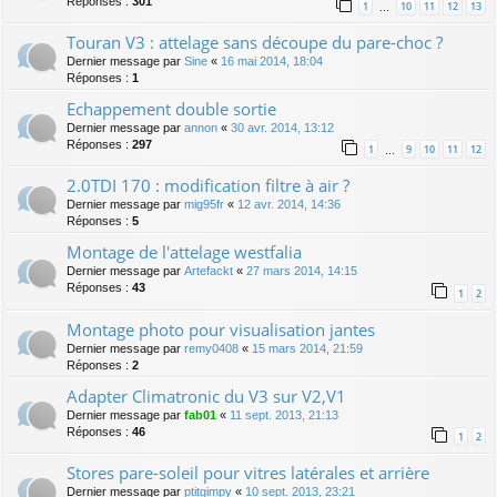
Réponses :
301
1
10
11
12
13
…
Touran V3 : attelage sans découpe du pare-choc ?
Dernier message par
Sine
«
16 mai 2014, 18:04
Réponses :
1
Echappement double sortie
Dernier message par
annon
«
30 avr. 2014, 13:12
Réponses :
297
1
9
10
11
12
…
2.0TDI 170 : modification filtre à air ?
Dernier message par
mig95fr
«
12 avr. 2014, 14:36
Réponses :
5
Montage de l'attelage westfalia
Dernier message par
Artefackt
«
27 mars 2014, 14:15
Réponses :
43
1
2
Montage photo pour visualisation jantes
Dernier message par
remy0408
«
15 mars 2014, 21:59
Réponses :
2
Adapter Climatronic du V3 sur V2,V1
Dernier message par
fab01
«
11 sept. 2013, 21:13
Réponses :
46
1
2
Stores pare-soleil pour vitres latérales et arrière
Dernier message par
ptitgimpy
«
10 sept. 2013, 23:21