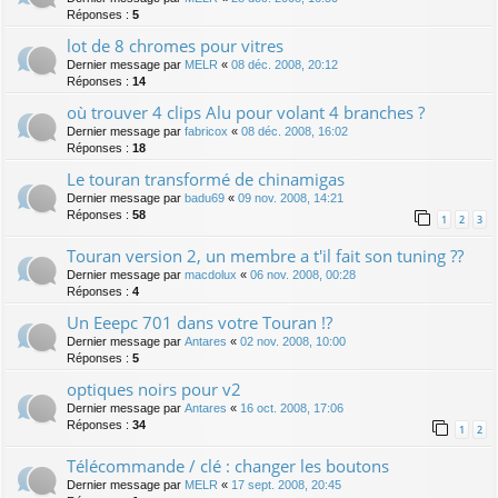
Réponses :
5
lot de 8 chromes pour vitres
Dernier message par
MELR
«
08 déc. 2008, 20:12
Réponses :
14
où trouver 4 clips Alu pour volant 4 branches ?
Dernier message par
fabricox
«
08 déc. 2008, 16:02
Réponses :
18
Le touran transformé de chinamigas
Dernier message par
badu69
«
09 nov. 2008, 14:21
Réponses :
58
1
2
3
Touran version 2, un membre a t'il fait son tuning ??
Dernier message par
macdolux
«
06 nov. 2008, 00:28
Réponses :
4
Un Eeepc 701 dans votre Touran !?
Dernier message par
Antares
«
02 nov. 2008, 10:00
Réponses :
5
optiques noirs pour v2
Dernier message par
Antares
«
16 oct. 2008, 17:06
Réponses :
34
1
2
Télécommande / clé : changer les boutons
Dernier message par
MELR
«
17 sept. 2008, 20:45