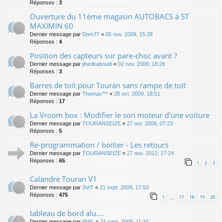
Réponses :
3
Ouverture du 11ème magasin AUTOBACS à ST
MAXIMIN 60
Dernier message par
Dom77
«
05 nov. 2009, 15:28
Réponses :
4
Position des capteurs sur pare-choc avant ?
Dernier message par
jihedkaboudi
«
02 nov. 2009, 18:28
Réponses :
3
Barres de toit pour Touran sans rampe de toit
Dernier message par
Thomax***
«
28 oct. 2009, 18:51
Réponses :
17
La Vroom box : Modifier le son moteur d'une voiture
Dernier message par
TOURANSEIZE
«
27 oct. 2009, 07:23
Réponses :
5
Re-programmation / boitier - Les retours
Dernier message par
TOURANSEIZE
«
27 nov. 2012, 17:24
Réponses :
65
1
2
3
Calandre Touran V1
Dernier message par
SViT
«
21 sept. 2009, 17:53
Réponses :
475
1
17
18
19
20
…
tableau de bord alu....
Dernier message par
PHIL
«
21 sept. 2009, 11:34