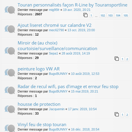
Touran personnalisés façon R-Line by Touransportline
Dernier message par
mig95fr
«
19 avr. 2020, 20:21
Réponses :
2607
1
102
103
104
105
…
Ajout liseret chromé sur calandre V2
Dernier message par
mec62790
«
13 oct. 2019, 23:00
Réponses :
12
Miroir de (au choix)
courtoisie/surveillance/communication
Dernier message par
Sepa1
«
28 août 2019, 14:19
Réponses :
29
1
2
peinture logo VW AR
Dernier message par
BugsBUNNY
«
10 août 2019, 12:53
Réponses :
2
Radar de recul wifi, pas d'image et erreur feu stop
Dernier message par
BugsBUNNY
«
15 mai 2019, 20:21
Réponses :
1
housse de protection
Dernier message par
Jacquemin
«
17 janv. 2019, 10:54
Réponses :
33
1
2
Vinyl feu de stop touran
Dernier message par
BugsBUNNY
«
16 déc. 2018, 20:54