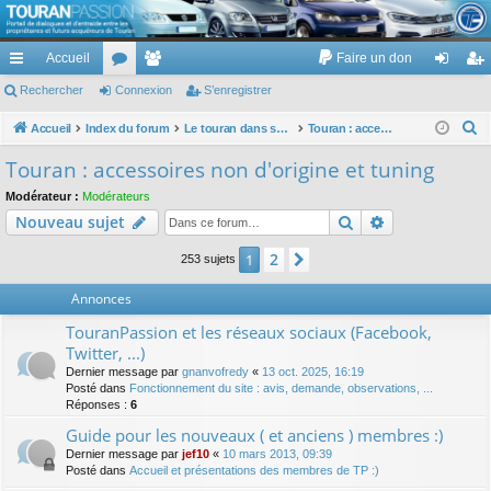
TouranPassion
Accueil
Faire un don
Le forum des propriétaires ou futurs acquéreurs du Volkswagen Touran
cc
Rechercher
or
Connexion
e
S’enregistrer
on
’e
ès
u
m
ne
nr
R
Accueil
Index du forum
Le touran dans ses versions I (V1 V2 V3) et II ...
Touran : accessoires non d'origine et tuning
e
ra
m
br
xi
eg
Touran : accessoires non d'origine et tuning
c
pi
s
es
on
ist
Modérateur :
Modérateurs
h
Rechercher
Recherche av
Nouveau sujet
de
re
e
r
r
2
1
Suivante
253 sujets
c
Annonces
h
e
TouranPassion et les réseaux sociaux (Facebook,
r
Twitter, ...)
Dernier message par
gnanvofredy
«
13 oct. 2025, 16:19
Posté dans
Fonctionnement du site : avis, demande, observations, ...
Réponses :
6
Guide pour les nouveaux ( et anciens ) membres :)
Dernier message par
jef10
«
10 mars 2013, 09:39
Posté dans
Accueil et présentations des membres de TP :)