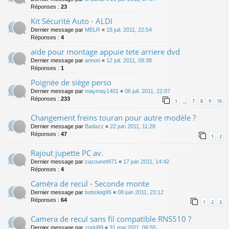
Réponses :
23
Kit Sécurité Auto - ALDI
Dernier message par
MELR
«
18 juil. 2011, 22:54
Réponses :
4
aide pour montage appuie tete arriere dvd
Dernier message par
annon
«
12 juil. 2011, 09:38
Réponses :
1
Poignée de siège perso
Dernier message par
maymay1401
«
06 juil. 2011, 22:07
Réponses :
233
1
7
8
9
10
…
Changement freins touran pour autre modèle ?
Dernier message par
Badazz
«
22 juin 2011, 11:28
Réponses :
47
1
2
Rajout jupette PC av.
Dernier message par
zazounet971
«
17 juin 2011, 14:42
Réponses :
4
Caméra de recul - Seconde monte
Dernier message par
bobsleig95
«
08 juin 2011, 23:12
Réponses :
64
1
2
3
Camera de recul sans fil compatible RNS510 ?
Dernier message par
zorki89
«
31 mai 2011, 06:55