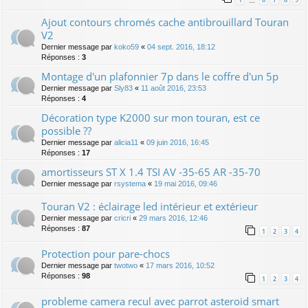
…
Ajout contours chromés cache antibrouillard Touran
V2
Dernier message par
koko59
«
04 sept. 2016, 18:12
Réponses :
3
Montage d'un plafonnier 7p dans le coffre d'un 5p
Dernier message par
Sly83
«
11 août 2016, 23:53
Réponses :
4
Décoration type K2000 sur mon touran, est ce
possible ??
Dernier message par
alicia11
«
09 juin 2016, 16:45
Réponses :
17
amortisseurs ST X 1.4 TSI AV -35-65 AR -35-70
Dernier message par
rsystema
«
19 mai 2016, 09:46
Touran V2 : éclairage led intérieur et extérieur
Dernier message par
cricri
«
29 mars 2016, 12:46
Réponses :
87
1
2
3
4
Protection pour pare-chocs
Dernier message par
twotwo
«
17 mars 2016, 10:52
Réponses :
98
1
2
3
4
probleme camera recul avec parrot asteroid smart