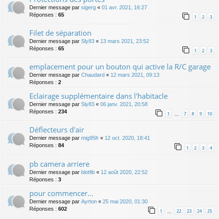
Dernier message par
sigerg
«
01 avr. 2021, 16:27
Réponses :
65
1
2
3
Filet de séparation
Dernier message par
Sly83
«
13 mars 2021, 23:52
Réponses :
65
1
2
3
emplacement pour un bouton qui active la R/C garage
Dernier message par
Chaudard
«
12 mars 2021, 09:13
Réponses :
2
Eclairage supplémentaire dans l'habitacle
Dernier message par
Sly83
«
06 janv. 2021, 20:58
Réponses :
234
1
7
8
9
10
…
Déflecteurs d'air
Dernier message par
mig95fr
«
12 oct. 2020, 18:41
Réponses :
84
1
2
3
4
pb camera arriere
Dernier message par
blotfib
«
12 août 2020, 22:52
Réponses :
3
pour commencer...
Dernier message par
Ayrton
«
25 mai 2020, 01:30
Réponses :
602
1
22
23
24
25
…