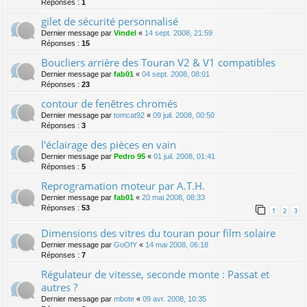
Réponses :
1
gilet de sécurité personnalisé
Dernier message par
Vindel
«
14 sept. 2008, 21:59
Réponses :
15
Boucliers arrière des Touran V2 & V1 compatibles
Dernier message par
fab01
«
04 sept. 2008, 08:01
Réponses :
23
contour de fenêtres chromés
Dernier message par
tomcat92
«
09 juil. 2008, 00:50
Réponses :
3
l'éclairage des pièces en vain
Dernier message par
Pedro 95
«
01 juil. 2008, 01:41
Réponses :
5
Reprogramation moteur par A.T.H.
Dernier message par
fab01
«
20 mai 2008, 08:33
Réponses :
53
1
2
3
Dimensions des vitres du touran pour film solaire
Dernier message par
GoOfY
«
14 mai 2008, 06:18
Réponses :
7
Régulateur de vitesse, seconde monte : Passat et
autres ?
Dernier message par
mbote
«
09 avr. 2008, 10:35