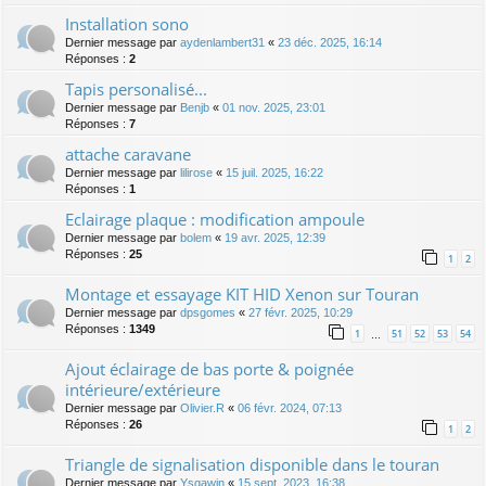
Installation sono
Dernier message par
aydenlambert31
«
23 déc. 2025, 16:14
Réponses :
2
Tapis personalisé...
Dernier message par
Benjb
«
01 nov. 2025, 23:01
Réponses :
7
attache caravane
Dernier message par
lilirose
«
15 juil. 2025, 16:22
Réponses :
1
Eclairage plaque : modification ampoule
Dernier message par
bolem
«
19 avr. 2025, 12:39
Réponses :
25
1
2
Montage et essayage KIT HID Xenon sur Touran
Dernier message par
dpsgomes
«
27 févr. 2025, 10:29
Réponses :
1349
1
51
52
53
54
…
Ajout éclairage de bas porte & poignée
intérieure/extérieure
Dernier message par
Olivier.R
«
06 févr. 2024, 07:13
Réponses :
26
1
2
Triangle de signalisation disponible dans le touran
Dernier message par
Ysgawin
«
15 sept. 2023, 16:38