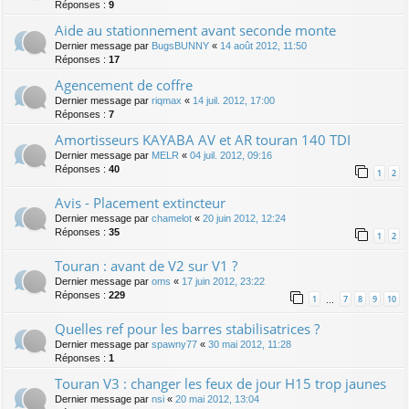
Réponses :
9
Aide au stationnement avant seconde monte
Dernier message par
BugsBUNNY
«
14 août 2012, 11:50
Réponses :
17
Agencement de coffre
Dernier message par
riqmax
«
14 juil. 2012, 17:00
Réponses :
7
Amortisseurs KAYABA AV et AR touran 140 TDI
Dernier message par
MELR
«
04 juil. 2012, 09:16
Réponses :
40
1
2
Avis - Placement extincteur
Dernier message par
chamelot
«
20 juin 2012, 12:24
Réponses :
35
1
2
Touran : avant de V2 sur V1 ?
Dernier message par
oms
«
17 juin 2012, 23:22
Réponses :
229
1
7
8
9
10
…
Quelles ref pour les barres stabilisatrices ?
Dernier message par
spawny77
«
30 mai 2012, 11:28
Réponses :
1
Touran V3 : changer les feux de jour H15 trop jaunes
Dernier message par
nsi
«
20 mai 2012, 13:04