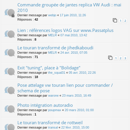
Commande groupée de jantes replica VW Audi : mai
2010
Dernier message par
webjo
«
17 juin 2010, 11:26
Réponses :
42
1
2
Lien : références logos VAG sur www.Passatplus
Dernier message par
MELR
«
07 mai 2010, 13:42
Réponses :
8
Le touran transformé de jihedkaboudi
Dernier message par
MELR
«
24 avr. 2010, 07:05
Réponses :
71
1
2
3
Exit "tuning", place à "Bolidage"
Dernier message par
the_squal31
«
05 avr. 2010, 22:26
Réponses :
18
Pose attelage vw touran lien pour commander /
schema de pose
Dernier message par
warone
«
23 mars 2010, 16:49
Photo intégration autoradio
Dernier message par
poupmax
«
20 mars 2010, 01:00
Réponses :
1
Le touran transformé de rottweil
Dernier message par
transal
«
22 févr. 2010, 15:00