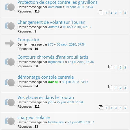
Protection de capot contre les gravillons
Dernier message par
oliveMKIII
«
19 août 2010, 23:24
Réponses :
115
1
2
3
4
5
Changement de volant sur Touran
Dernier message par
Antares
«
10 août 2010, 18:15
Réponses :
9
Compactor
Dernier message par
jr70
«
03 sept. 2010, 07:54
Réponses :
19
Contours chromés d'antibrouillards
Dernier message par
bigboss911
«
12 juil. 2010, 13:36
Réponses :
56
1
2
3
démontage console centrale
Dernier message par
dav-86
«
30 juin 2010, 23:17
Réponses :
54
1
2
3
Vos glacières dans le Touran
Dernier message par
jr70
«
27 juin 2010, 21:04
Réponses :
112
1
2
3
4
5
chargeur solaire
Dernier message par
Pidabeuliou
«
27 juin 2010, 18:37
Réponses :
13