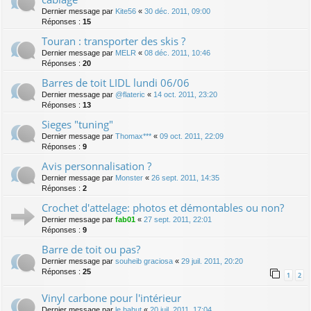
Dernier message par
Kite56
«
30 déc. 2011, 09:00
Réponses :
15
Touran : transporter des skis ?
Dernier message par
MELR
«
08 déc. 2011, 10:46
Réponses :
20
Barres de toit LIDL lundi 06/06
Dernier message par
@flateric
«
14 oct. 2011, 23:20
Réponses :
13
Sieges "tuning"
Dernier message par
Thomax***
«
09 oct. 2011, 22:09
Réponses :
9
Avis personnalisation ?
Dernier message par
Monster
«
26 sept. 2011, 14:35
Réponses :
2
Crochet d'attelage: photos et démontables ou non?
Dernier message par
fab01
«
27 sept. 2011, 22:01
Réponses :
9
Barre de toit ou pas?
Dernier message par
souheib graciosa
«
29 juil. 2011, 20:20
Réponses :
25
1
2
Vinyl carbone pour l'intérieur
Dernier message par
le bahut
«
20 juil. 2011, 17:04