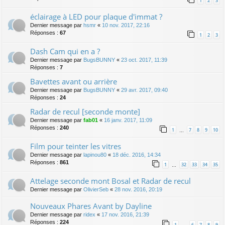
1
2
3
éclairage à LED pour plaque d'immat ?
Dernier message par
hsmr
«
10 nov. 2017, 22:16
Réponses :
67
1
2
3
Dash Cam qui en a ?
Dernier message par
BugsBUNNY
«
23 oct. 2017, 11:39
Réponses :
7
Bavettes avant ou arrière
Dernier message par
BugsBUNNY
«
29 avr. 2017, 09:40
Réponses :
24
Radar de recul [seconde monte]
Dernier message par
fab01
«
16 janv. 2017, 11:09
Réponses :
240
1
7
8
9
10
…
Film pour teinter les vitres
Dernier message par
lapinou80
«
18 déc. 2016, 14:34
Réponses :
861
1
32
33
34
35
…
Attelage seconde mont Bosal et Radar de recul
Dernier message par
OlivierSeb
«
28 nov. 2016, 20:19
Nouveaux Phares Avant by Dayline
Dernier message par
ridex
«
17 nov. 2016, 21:39
Réponses :
224
1
6
7
8
9