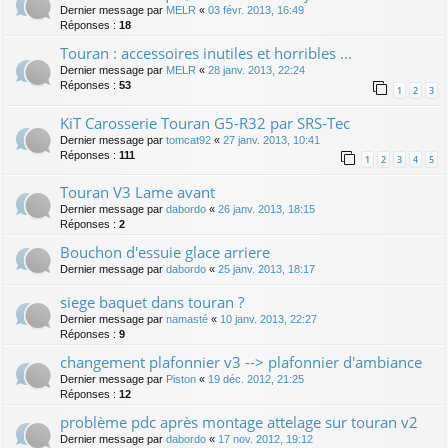
Dernier message par
MELR
«
03 févr. 2013, 16:49
Réponses :
18
Touran : accessoires inutiles et horribles ...
Dernier message par
MELR
«
28 janv. 2013, 22:24
Réponses :
53
1
2
3
KiT Carosserie Touran G5-R32 par SRS-Tec
Dernier message par
tomcat92
«
27 janv. 2013, 10:41
Réponses :
111
1
2
3
4
5
Touran V3 Lame avant
Dernier message par
dabordo
«
26 janv. 2013, 18:15
Réponses :
2
Bouchon d'essuie glace arriere
Dernier message par
dabordo
«
25 janv. 2013, 18:17
siege baquet dans touran ?
Dernier message par
namasté
«
10 janv. 2013, 22:27
Réponses :
9
changement plafonnier v3 --> plafonnier d'ambiance
Dernier message par
Piston
«
19 déc. 2012, 21:25
Réponses :
12
problème pdc après montage attelage sur touran v2
Dernier message par
dabordo
«
17 nov. 2012, 19:12