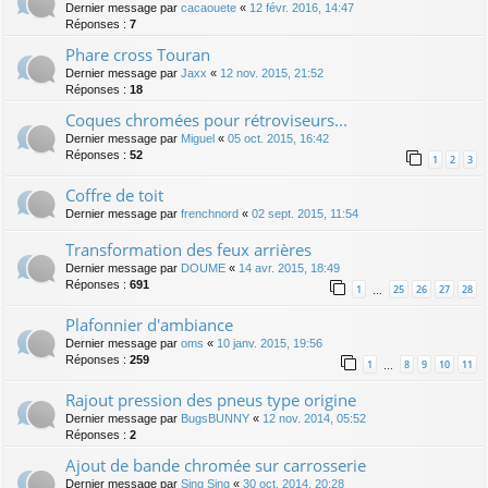
Dernier message par
cacaouete
«
12 févr. 2016, 14:47
Réponses :
7
Phare cross Touran
Dernier message par
Jaxx
«
12 nov. 2015, 21:52
Réponses :
18
Coques chromées pour rétroviseurs...
Dernier message par
Miguel
«
05 oct. 2015, 16:42
Réponses :
52
1
2
3
Coffre de toit
Dernier message par
frenchnord
«
02 sept. 2015, 11:54
Transformation des feux arrières
Dernier message par
DOUME
«
14 avr. 2015, 18:49
Réponses :
691
1
25
26
27
28
…
Plafonnier d'ambiance
Dernier message par
oms
«
10 janv. 2015, 19:56
Réponses :
259
1
8
9
10
11
…
Rajout pression des pneus type origine
Dernier message par
BugsBUNNY
«
12 nov. 2014, 05:52
Réponses :
2
Ajout de bande chromée sur carrosserie
Dernier message par
Sing Sing
«
30 oct. 2014, 20:28