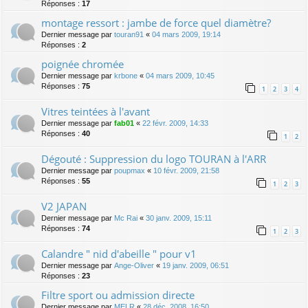
Réponses :
17
montage ressort : jambe de force quel diamètre?
Dernier message par
touran91
«
04 mars 2009, 19:14
Réponses :
2
poignée chromée
Dernier message par
krbone
«
04 mars 2009, 10:45
Réponses :
75
1
2
3
4
Vitres teintées à l'avant
Dernier message par
fab01
«
22 févr. 2009, 14:33
Réponses :
40
1
2
Dégouté : Suppression du logo TOURAN à l'ARR
Dernier message par
poupmax
«
10 févr. 2009, 21:58
Réponses :
55
1
2
3
V2 JAPAN
Dernier message par
Mc Rai
«
30 janv. 2009, 15:11
Réponses :
74
1
2
3
Calandre " nid d'abeille " pour v1
Dernier message par
Ange-Oliver
«
19 janv. 2009, 06:51
Réponses :
23
Filtre sport ou admission directe
Dernier message par
MELR
«
28 déc. 2008, 16:50