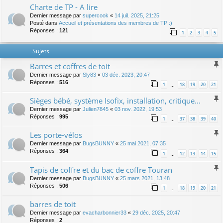
Charte de TP - A lire
Dernier message par
supercook
«
14 juil. 2025, 21:25
Posté dans
Accueil et présentations des membres de TP :)
Réponses :
121
1
2
3
4
5
Sujets
Barres et coffres de toit
Dernier message par
Sly83
«
03 déc. 2023, 20:47
Réponses :
516
1
18
19
20
21
…
Sièges bébé, système Isofix, installation, critique...
Dernier message par
Julien7845
«
03 nov. 2022, 19:53
Réponses :
995
1
37
38
39
40
…
Les porte-vélos
Dernier message par
BugsBUNNY
«
25 mai 2021, 07:35
Réponses :
364
1
12
13
14
15
…
Tapis de coffre et du bac de coffre Touran
Dernier message par
BugsBUNNY
«
25 mars 2021, 13:48
Réponses :
506
1
18
19
20
21
…
barres de toit
Dernier message par
evacharbonnier33
«
29 déc. 2025, 20:47
Réponses :
2