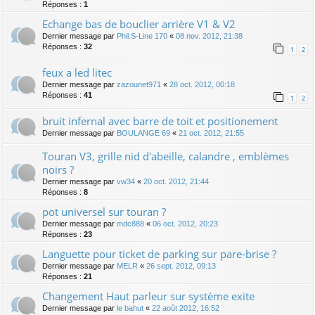
Réponses :
1
Echange bas de bouclier arrière V1 & V2
Dernier message par
Phil.S-Line 170
«
08 nov. 2012, 21:38
Réponses :
32
1
2
feux a led litec
Dernier message par
zazounet971
«
28 oct. 2012, 00:18
Réponses :
41
1
2
bruit infernal avec barre de toit et positionement
Dernier message par
BOULANGE 69
«
21 oct. 2012, 21:55
Touran V3, grille nid d'abeille, calandre , emblèmes
noirs ?
Dernier message par
vw34
«
20 oct. 2012, 21:44
Réponses :
8
pot universel sur touran ?
Dernier message par
mdc888
«
06 oct. 2012, 20:23
Réponses :
23
Languette pour ticket de parking sur pare-brise ?
Dernier message par
MELR
«
26 sept. 2012, 09:13
Réponses :
21
Changement Haut parleur sur système exite
Dernier message par
le bahut
«
22 août 2012, 16:52