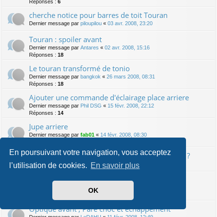
Réponses :
6
cherche notice pour barres de toit Touran
Dernier message par
piloupilou
«
03 avr. 2008, 23:20
Touran : spoiler avant
Dernier message par
Antares
«
02 avr. 2008, 15:16
Réponses :
18
Le touran transformé de tonio
Dernier message par
bangkok
«
26 mars 2008, 08:31
Réponses :
18
Ajouter une commande d'éclairage place arriere
Dernier message par
Phil DSG
«
15 févr. 2008, 22:12
Réponses :
14
Jupe arriere
Dernier message par
fab01
«
14 févr. 2008, 08:30
Réponses :
6
En poursuivant votre navigation, vous acceptez
VW Passat : démonter compteur pour anneaux ?
Dernier message par
spawn064
«
13 févr. 2008, 01:54
l’utilisation de cookies.
En savoir plus
Dernier message par
RUBESCH
«
12 févr. 2008, 07:12
OK
Réponses :
4
Optique avant , Pare choc et echappement