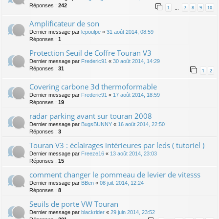
Réponses :
242
1
7
8
9
10
…
Amplificateur de son
Dernier message par
lepoulpe
«
31 août 2014, 08:59
Réponses :
1
Protection Seuil de Coffre Touran V3
Dernier message par
Frederic91
«
30 août 2014, 14:29
Réponses :
31
1
2
Covering carbone 3d thermoformable
Dernier message par
Frederic91
«
17 août 2014, 18:59
Réponses :
19
radar parking avant sur touran 2008
Dernier message par
BugsBUNNY
«
16 août 2014, 22:50
Réponses :
3
Touran V3 : éclairages intérieures par leds ( tutoriel )
Dernier message par
Freeze16
«
13 août 2014, 23:03
Réponses :
15
comment changer le pommeau de levier de vitesss
Dernier message par
BBen
«
08 juil. 2014, 12:24
Réponses :
8
Seuils de porte VW Touran
Dernier message par
blackrider
«
29 juin 2014, 23:52