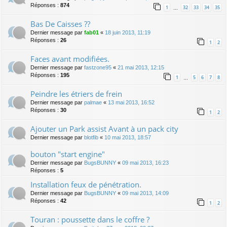
Réponses :
874
1
32
33
34
35
…
Bas De Caisses ??
Dernier message par
fab01
«
18 juin 2013, 11:19
Réponses :
26
1
2
Faces avant modifiées.
Dernier message par
fastzone95
«
21 mai 2013, 12:15
Réponses :
195
1
5
6
7
8
…
Peindre les étriers de frein
Dernier message par
palmae
«
13 mai 2013, 16:52
Réponses :
30
1
2
Ajouter un Park assist Avant à un pack city
Dernier message par
blotfib
«
10 mai 2013, 18:57
bouton "start engine"
Dernier message par
BugsBUNNY
«
09 mai 2013, 16:23
Réponses :
5
Installation feux de pénétration.
Dernier message par
BugsBUNNY
«
09 mai 2013, 14:09
Réponses :
42
1
2
Touran : poussette dans le coffre ?