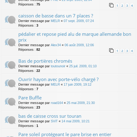
Réponses :
75
1
2
3
4
caisson de basse dans un 7 places ?
Dernier message par
MELR
«
07 sept. 2009, 07:24
Réponses :
3
pédalier et repose pied alu de marque allemande bon
prix
Dernier message par
Alex34
«
06 août 2009, 12:06
Réponses :
82
1
2
3
4
Bas de portières chromés
Dernier message par
toutounoir
«
25 juil. 2009, 01:10
Réponses :
22
Ouvrir hayon avec porte-vélo chargé ?
Dernier message par
MELR
«
17 juin 2009, 19:12
Réponses :
7
Pare Buffle
Dernier message par
road164
«
25 mai 2009, 21:30
Réponses :
23
bas de caisse cross sur touran
Dernier message par
SViT
«
14 mai 2009, 10:21
Réponses :
1
Pare soleil protégeant le pare brise en entier