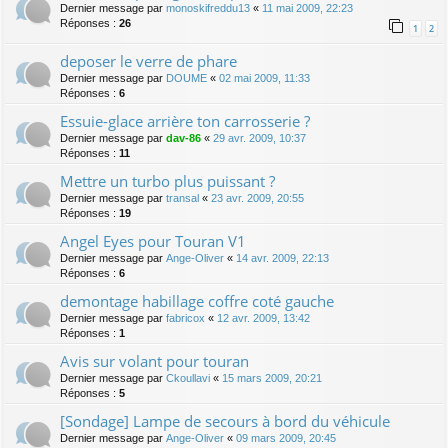
Dernier message par
monoskifreddu13
«
11 mai 2009, 22:23
Réponses :
26
1
2
deposer le verre de phare
Dernier message par
DOUME
«
02 mai 2009, 11:33
Réponses :
6
Essuie-glace arrière ton carrosserie ?
Dernier message par
dav-86
«
29 avr. 2009, 10:37
Réponses :
11
Mettre un turbo plus puissant ?
Dernier message par
transal
«
23 avr. 2009, 20:55
Réponses :
19
Angel Eyes pour Touran V1
Dernier message par
Ange-Oliver
«
14 avr. 2009, 22:13
Réponses :
6
demontage habillage coffre coté gauche
Dernier message par
fabricox
«
12 avr. 2009, 13:42
Réponses :
1
Avis sur volant pour touran
Dernier message par
Ckoullavi
«
15 mars 2009, 20:21
Réponses :
5
[Sondage] Lampe de secours à bord du véhicule
Dernier message par
Ange-Oliver
«
09 mars 2009, 20:45