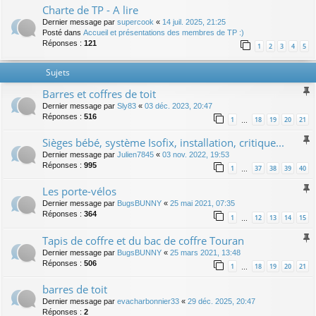
Charte de TP - A lire
Dernier message par
supercook
«
14 juil. 2025, 21:25
Posté dans
Accueil et présentations des membres de TP :)
Réponses :
121
1
2
3
4
5
Sujets
Barres et coffres de toit
Dernier message par
Sly83
«
03 déc. 2023, 20:47
Réponses :
516
1
18
19
20
21
…
Sièges bébé, système Isofix, installation, critique...
Dernier message par
Julien7845
«
03 nov. 2022, 19:53
Réponses :
995
1
37
38
39
40
…
Les porte-vélos
Dernier message par
BugsBUNNY
«
25 mai 2021, 07:35
Réponses :
364
1
12
13
14
15
…
Tapis de coffre et du bac de coffre Touran
Dernier message par
BugsBUNNY
«
25 mars 2021, 13:48
Réponses :
506
1
18
19
20
21
…
barres de toit
Dernier message par
evacharbonnier33
«
29 déc. 2025, 20:47
Réponses :
2