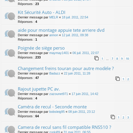
Réponses :
23
Kit Sécurité Auto - ALDI
Dernier message par
MELR
«
18 juil. 2011, 22:54
Réponses :
4
aide pour montage appuie tete arriere dvd
Dernier message par
annon
«
12 juil. 2011, 09:38
Réponses :
1
Poignée de siège perso
Dernier message par
maymay1401
«
06 juil. 2011, 22:07
Réponses :
233
1
7
8
9
10
…
Changement freins touran pour autre modèle ?
Dernier message par
Badazz
«
22 juin 2011, 11:28
Réponses :
47
1
2
Rajout jupette PC av.
Dernier message par
zazounet971
«
17 juin 2011, 14:42
Réponses :
4
Caméra de recul - Seconde monte
Dernier message par
bobsleig95
«
08 juin 2011, 23:12
Réponses :
64
1
2
3
Camera de recul sans fil compatible RNS510 ?
Dernier message par
zorki89
«
31 mai 2011, 06:55