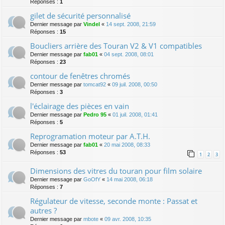
Réponses :
1
gilet de sécurité personnalisé
Dernier message par
Vindel
«
14 sept. 2008, 21:59
Réponses :
15
Boucliers arrière des Touran V2 & V1 compatibles
Dernier message par
fab01
«
04 sept. 2008, 08:01
Réponses :
23
contour de fenêtres chromés
Dernier message par
tomcat92
«
09 juil. 2008, 00:50
Réponses :
3
l'éclairage des pièces en vain
Dernier message par
Pedro 95
«
01 juil. 2008, 01:41
Réponses :
5
Reprogramation moteur par A.T.H.
Dernier message par
fab01
«
20 mai 2008, 08:33
Réponses :
53
1
2
3
Dimensions des vitres du touran pour film solaire
Dernier message par
GoOfY
«
14 mai 2008, 06:18
Réponses :
7
Régulateur de vitesse, seconde monte : Passat et
autres ?
Dernier message par
mbote
«
09 avr. 2008, 10:35