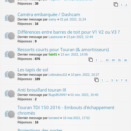
Réponses :
38
1
2
Caméra embarquée / Dashcam
Dernier message par
samy
«
01 juil. 2022, 11:24
Réponses :
16
Différences entre barres de toit pour V1 V2 ou V3 ?
Dernier message par
Lautouran
«
13 juin 2022, 12:44
Réponses :
9
Ressorts courts pour Touran (& amortisseurs)
Dernier message par
fab01
«
13 avr. 2022, 14:06
Réponses :
876
1
33
34
35
36
…
Les tapis de sol
Dernier message par
Leboubou111
«
10 janv. 2022, 10:27
Réponses :
189
1
5
6
7
8
…
Anti brouillard touran III
Dernier message par
BugsBUNNY
«
01 nov. 2021, 15:40
Réponses :
2
Touran TDI 150 2016 - Embouts d'échappement
chromés
Dernier message par
borated
«
16 mai 2021, 17:52
Réponses :
16
Protections des portes