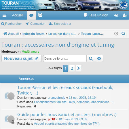
TouranPassion
Accueil
Faire un don
Le forum des propriétaires ou futurs acquéreurs du Volkswagen Touran
cc
Rechercher
or
Connexion
e
S’enregistrer
on
’e
ès
u
m
ne
nr
R
Accueil
Index du forum
Le touran dans ses versions I (V1 V2 V3) et II ...
Touran : accessoires non d'origine et tuning
e
ra
m
br
xi
eg
Touran : accessoires non d'origine et tuning
c
pi
s
es
on
ist
Modérateur :
Modérateurs
h
Rechercher
Recherche av
Nouveau sujet
de
re
e
r
r
2
1
Suivante
253 sujets
c
Annonces
h
e
TouranPassion et les réseaux sociaux (Facebook,
r
Twitter, ...)
Dernier message par
gnanvofredy
«
13 oct. 2025, 16:19
Posté dans
Fonctionnement du site : avis, demande, observations, ...
Réponses :
6
Guide pour les nouveaux ( et anciens ) membres :)
Dernier message par
jef10
«
10 mars 2013, 09:39
Posté dans
Accueil et présentations des membres de TP :)