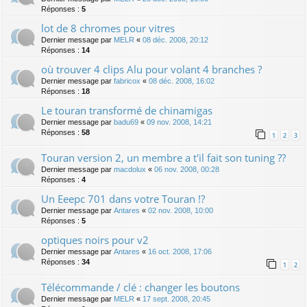
Réponses :
5
lot de 8 chromes pour vitres
Dernier message par
MELR
«
08 déc. 2008, 20:12
Réponses :
14
où trouver 4 clips Alu pour volant 4 branches ?
Dernier message par
fabricox
«
08 déc. 2008, 16:02
Réponses :
18
Le touran transformé de chinamigas
Dernier message par
badu69
«
09 nov. 2008, 14:21
Réponses :
58
1
2
3
Touran version 2, un membre a t'il fait son tuning ??
Dernier message par
macdolux
«
06 nov. 2008, 00:28
Réponses :
4
Un Eeepc 701 dans votre Touran !?
Dernier message par
Antares
«
02 nov. 2008, 10:00
Réponses :
5
optiques noirs pour v2
Dernier message par
Antares
«
16 oct. 2008, 17:06
Réponses :
34
1
2
Télécommande / clé : changer les boutons
Dernier message par
MELR
«
17 sept. 2008, 20:45