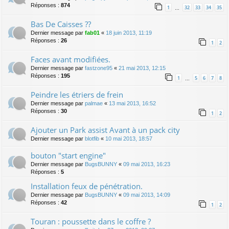
Réponses :
874
1
32
33
34
35
…
Bas De Caisses ??
Dernier message par
fab01
«
18 juin 2013, 11:19
Réponses :
26
1
2
Faces avant modifiées.
Dernier message par
fastzone95
«
21 mai 2013, 12:15
Réponses :
195
1
5
6
7
8
…
Peindre les étriers de frein
Dernier message par
palmae
«
13 mai 2013, 16:52
Réponses :
30
1
2
Ajouter un Park assist Avant à un pack city
Dernier message par
blotfib
«
10 mai 2013, 18:57
bouton "start engine"
Dernier message par
BugsBUNNY
«
09 mai 2013, 16:23
Réponses :
5
Installation feux de pénétration.
Dernier message par
BugsBUNNY
«
09 mai 2013, 14:09
Réponses :
42
1
2
Touran : poussette dans le coffre ?