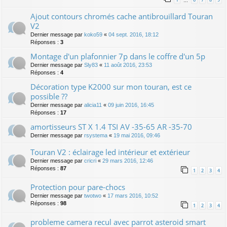
…
Ajout contours chromés cache antibrouillard Touran
V2
Dernier message par
koko59
«
04 sept. 2016, 18:12
Réponses :
3
Montage d'un plafonnier 7p dans le coffre d'un 5p
Dernier message par
Sly83
«
11 août 2016, 23:53
Réponses :
4
Décoration type K2000 sur mon touran, est ce
possible ??
Dernier message par
alicia11
«
09 juin 2016, 16:45
Réponses :
17
amortisseurs ST X 1.4 TSI AV -35-65 AR -35-70
Dernier message par
rsystema
«
19 mai 2016, 09:46
Touran V2 : éclairage led intérieur et extérieur
Dernier message par
cricri
«
29 mars 2016, 12:46
Réponses :
87
1
2
3
4
Protection pour pare-chocs
Dernier message par
twotwo
«
17 mars 2016, 10:52
Réponses :
98
1
2
3
4
probleme camera recul avec parrot asteroid smart