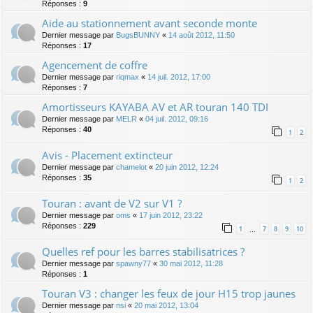
Réponses :
9
Aide au stationnement avant seconde monte
Dernier message par
BugsBUNNY
«
14 août 2012, 11:50
Réponses :
17
Agencement de coffre
Dernier message par
riqmax
«
14 juil. 2012, 17:00
Réponses :
7
Amortisseurs KAYABA AV et AR touran 140 TDI
Dernier message par
MELR
«
04 juil. 2012, 09:16
Réponses :
40
1
2
Avis - Placement extincteur
Dernier message par
chamelot
«
20 juin 2012, 12:24
Réponses :
35
1
2
Touran : avant de V2 sur V1 ?
Dernier message par
oms
«
17 juin 2012, 23:22
Réponses :
229
1
7
8
9
10
…
Quelles ref pour les barres stabilisatrices ?
Dernier message par
spawny77
«
30 mai 2012, 11:28
Réponses :
1
Touran V3 : changer les feux de jour H15 trop jaunes
Dernier message par
nsi
«
20 mai 2012, 13:04