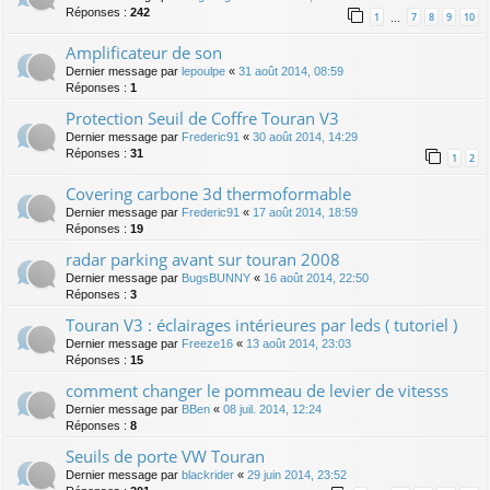
Réponses :
242
1
7
8
9
10
…
Amplificateur de son
Dernier message par
lepoulpe
«
31 août 2014, 08:59
Réponses :
1
Protection Seuil de Coffre Touran V3
Dernier message par
Frederic91
«
30 août 2014, 14:29
Réponses :
31
1
2
Covering carbone 3d thermoformable
Dernier message par
Frederic91
«
17 août 2014, 18:59
Réponses :
19
radar parking avant sur touran 2008
Dernier message par
BugsBUNNY
«
16 août 2014, 22:50
Réponses :
3
Touran V3 : éclairages intérieures par leds ( tutoriel )
Dernier message par
Freeze16
«
13 août 2014, 23:03
Réponses :
15
comment changer le pommeau de levier de vitesss
Dernier message par
BBen
«
08 juil. 2014, 12:24
Réponses :
8
Seuils de porte VW Touran
Dernier message par
blackrider
«
29 juin 2014, 23:52