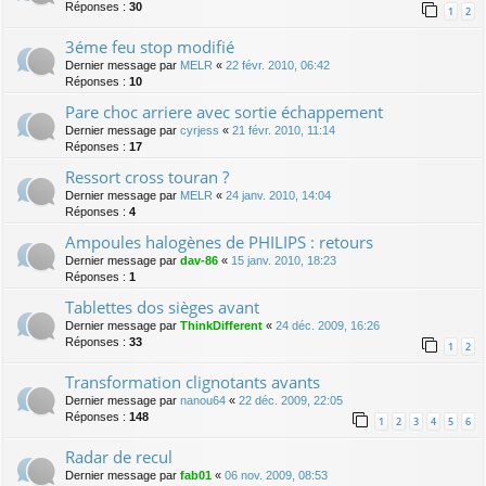
Réponses :
30
1
2
3éme feu stop modifié
Dernier message par
MELR
«
22 févr. 2010, 06:42
Réponses :
10
Pare choc arriere avec sortie échappement
Dernier message par
cyrjess
«
21 févr. 2010, 11:14
Réponses :
17
Ressort cross touran ?
Dernier message par
MELR
«
24 janv. 2010, 14:04
Réponses :
4
Ampoules halogènes de PHILIPS : retours
Dernier message par
dav-86
«
15 janv. 2010, 18:23
Réponses :
1
Tablettes dos sièges avant
Dernier message par
ThinkDifferent
«
24 déc. 2009, 16:26
Réponses :
33
1
2
Transformation clignotants avants
Dernier message par
nanou64
«
22 déc. 2009, 22:05
Réponses :
148
1
2
3
4
5
6
Radar de recul
Dernier message par
fab01
«
06 nov. 2009, 08:53