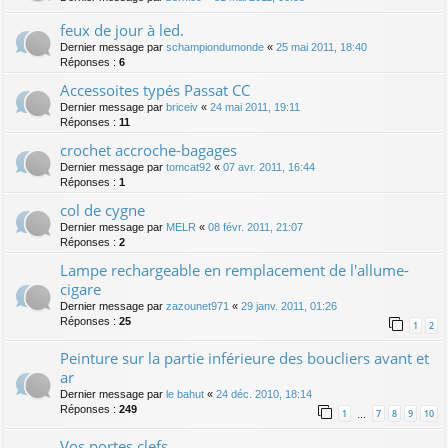
feux de jour à led.
Dernier message par
schampiondumonde
«
25 mai 2011, 18:40
Réponses :
6
Accessoites typés Passat CC
Dernier message par
briceiv
«
24 mai 2011, 19:11
Réponses :
11
crochet accroche-bagages
Dernier message par
tomcat92
«
07 avr. 2011, 16:44
Réponses :
1
col de cygne
Dernier message par
MELR
«
08 févr. 2011, 21:07
Réponses :
2
Lampe rechargeable en remplacement de l'allume-
cigare
Dernier message par
zazounet971
«
29 janv. 2011, 01:26
Réponses :
25
1
2
Peinture sur la partie inférieure des boucliers avant et
ar
Dernier message par
le bahut
«
24 déc. 2010, 18:14
Réponses :
249
1
7
8
9
10
…
Vos portes clefs