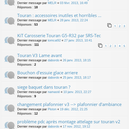
Dernier message par
MELR
«
03 févr. 2013, 16:49
Réponses :
18
Touran : accessoires inutiles et horribles ...
Dernier message par
MELR
«
28 janv. 2013, 22:24
Réponses :
53
1
2
3
KiT Carosserie Touran G5-R32 par SRS-Tec
Dernier message par
tomcat92
«
27 janv. 2013, 10:41
Réponses :
111
1
2
3
4
5
Touran V3 Lame avant
Dernier message par
dabordo
«
26 janv. 2013, 18:15
Réponses :
2
Bouchon d'essuie glace arriere
Dernier message par
dabordo
«
25 janv. 2013, 18:17
siege baquet dans touran ?
Dernier message par
namasté
«
10 janv. 2013, 22:27
Réponses :
9
changement plafonnier v3 --> plafonnier d'ambiance
Dernier message par
Piston
«
19 déc. 2012, 21:25
Réponses :
12
problème pdc après montage attelage sur touran v2
Dernier message par
dabordo
«
17 nov. 2012, 19:12