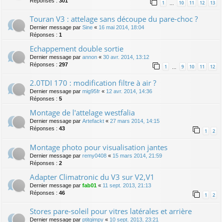
Réponses :
301
1
10
11
12
13
…
Touran V3 : attelage sans découpe du pare-choc ?
Dernier message par
Sine
«
16 mai 2014, 18:04
Réponses :
1
Echappement double sortie
Dernier message par
annon
«
30 avr. 2014, 13:12
Réponses :
297
1
9
10
11
12
…
2.0TDI 170 : modification filtre à air ?
Dernier message par
mig95fr
«
12 avr. 2014, 14:36
Réponses :
5
Montage de l'attelage westfalia
Dernier message par
Artefackt
«
27 mars 2014, 14:15
Réponses :
43
1
2
Montage photo pour visualisation jantes
Dernier message par
remy0408
«
15 mars 2014, 21:59
Réponses :
2
Adapter Climatronic du V3 sur V2,V1
Dernier message par
fab01
«
11 sept. 2013, 21:13
Réponses :
46
1
2
Stores pare-soleil pour vitres latérales et arrière
Dernier message par
ptitgimpy
«
10 sept. 2013, 23:21