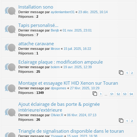
Installation sono
Dernier message par
aydenlambert31
«
23 déc. 2025, 16:14
Réponses :
2
Tapis personalisé...
Dernier message par
Benjb
«
01 nov. 2025, 23:01
Réponses :
7
attache caravane
Dernier message par
lilirose
«
15 juil. 2025, 16:22
Réponses :
1
Eclairage plaque : modification ampoule
Dernier message par
bolem
«
19 avr. 2025, 12:39
Réponses :
25
1
2
Montage et essayage KIT HID Xenon sur Touran
Dernier message par
dpsgomes
«
27 févr. 2025, 10:29
Réponses :
1349
1
51
52
53
54
…
Ajout éclairage de bas porte & poignée
intérieure/extérieure
Dernier message par
Olivier.R
«
06 févr. 2024, 07:13
Réponses :
26
1
2
Triangle de signalisation disponible dans le touran
Dernier message par
Ysgawin
«
15 sept. 2023, 16:38