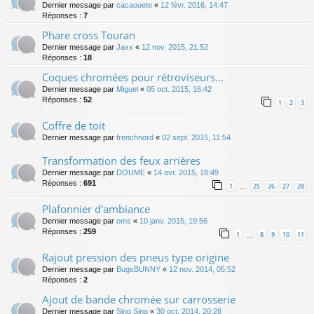
Dernier message par
cacaouete
«
12 févr. 2016, 14:47
Réponses :
7
Phare cross Touran
Dernier message par
Jaxx
«
12 nov. 2015, 21:52
Réponses :
18
Coques chromées pour rétroviseurs...
Dernier message par
Miguel
«
05 oct. 2015, 16:42
Réponses :
52
1
2
3
Coffre de toit
Dernier message par
frenchnord
«
02 sept. 2015, 11:54
Transformation des feux arrières
Dernier message par
DOUME
«
14 avr. 2015, 18:49
Réponses :
691
1
25
26
27
28
…
Plafonnier d'ambiance
Dernier message par
oms
«
10 janv. 2015, 19:56
Réponses :
259
1
8
9
10
11
…
Rajout pression des pneus type origine
Dernier message par
BugsBUNNY
«
12 nov. 2014, 05:52
Réponses :
2
Ajout de bande chromée sur carrosserie
Dernier message par
Sing Sing
«
30 oct. 2014, 20:28