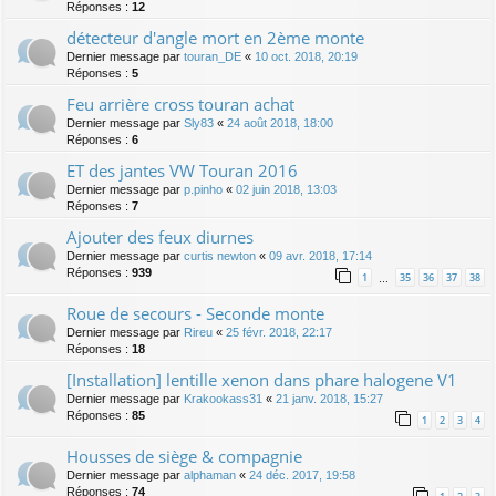
Réponses :
12
détecteur d'angle mort en 2ème monte
Dernier message par
touran_DE
«
10 oct. 2018, 20:19
Réponses :
5
Feu arrière cross touran achat
Dernier message par
Sly83
«
24 août 2018, 18:00
Réponses :
6
ET des jantes VW Touran 2016
Dernier message par
p.pinho
«
02 juin 2018, 13:03
Réponses :
7
Ajouter des feux diurnes
Dernier message par
curtis newton
«
09 avr. 2018, 17:14
Réponses :
939
1
35
36
37
38
…
Roue de secours - Seconde monte
Dernier message par
Rireu
«
25 févr. 2018, 22:17
Réponses :
18
[Installation] lentille xenon dans phare halogene V1
Dernier message par
Krakookass31
«
21 janv. 2018, 15:27
Réponses :
85
1
2
3
4
Housses de siège & compagnie
Dernier message par
alphaman
«
24 déc. 2017, 19:58
Réponses :
74