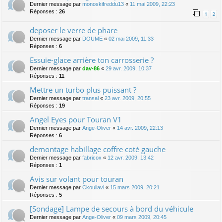
Dernier message par
monoskifreddu13
«
11 mai 2009, 22:23
Réponses :
26
1
2
deposer le verre de phare
Dernier message par
DOUME
«
02 mai 2009, 11:33
Réponses :
6
Essuie-glace arrière ton carrosserie ?
Dernier message par
dav-86
«
29 avr. 2009, 10:37
Réponses :
11
Mettre un turbo plus puissant ?
Dernier message par
transal
«
23 avr. 2009, 20:55
Réponses :
19
Angel Eyes pour Touran V1
Dernier message par
Ange-Oliver
«
14 avr. 2009, 22:13
Réponses :
6
demontage habillage coffre coté gauche
Dernier message par
fabricox
«
12 avr. 2009, 13:42
Réponses :
1
Avis sur volant pour touran
Dernier message par
Ckoullavi
«
15 mars 2009, 20:21
Réponses :
5
[Sondage] Lampe de secours à bord du véhicule
Dernier message par
Ange-Oliver
«
09 mars 2009, 20:45