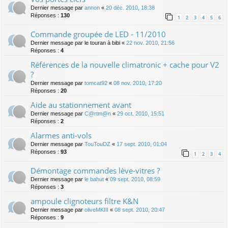
Dernier message par
annon
«
20 déc. 2010, 18:38
Réponses :
130
1
2
3
4
5
6
Commande groupée de LED - 11/2010
Dernier message par
le touran à bibi
«
22 nov. 2010, 21:56
Réponses :
4
Références de la nouvelle climatronic + cache pour V2
?
Dernier message par
tomcat92
«
08 nov. 2010, 17:20
Réponses :
20
Aide au stationnement avant
Dernier message par
C@rtm@n
«
29 oct. 2010, 15:51
Réponses :
2
Alarmes anti-vols
Dernier message par
TouTouDZ
«
17 sept. 2010, 01:04
Réponses :
93
1
2
3
4
Démontage commandes lève-vitres ?
Dernier message par
le bahut
«
09 sept. 2010, 08:59
Réponses :
3
ampoule clignoteurs filtre K&N
Dernier message par
oliveMKIII
«
08 sept. 2010, 20:47
Réponses :
9