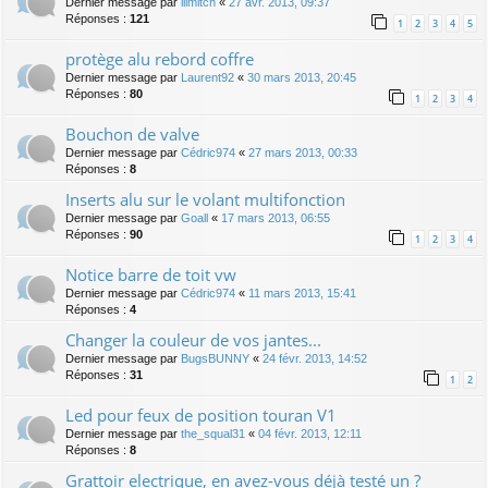
Dernier message par
lllmitch
«
27 avr. 2013, 09:37
Réponses :
121
1
2
3
4
5
protège alu rebord coffre
Dernier message par
Laurent92
«
30 mars 2013, 20:45
Réponses :
80
1
2
3
4
Bouchon de valve
Dernier message par
Cédric974
«
27 mars 2013, 00:33
Réponses :
8
Inserts alu sur le volant multifonction
Dernier message par
Goall
«
17 mars 2013, 06:55
Réponses :
90
1
2
3
4
Notice barre de toit vw
Dernier message par
Cédric974
«
11 mars 2013, 15:41
Réponses :
4
Changer la couleur de vos jantes...
Dernier message par
BugsBUNNY
«
24 févr. 2013, 14:52
Réponses :
31
1
2
Led pour feux de position touran V1
Dernier message par
the_squal31
«
04 févr. 2013, 12:11
Réponses :
8
Grattoir electrique, en avez-vous déjà testé un ?