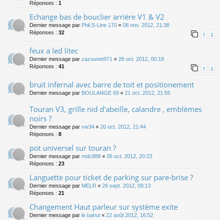
Réponses :
1
Echange bas de bouclier arrière V1 & V2
Dernier message par
Phil.S-Line 170
«
08 nov. 2012, 21:38
Réponses :
32
1
2
feux a led litec
Dernier message par
zazounet971
«
28 oct. 2012, 00:18
Réponses :
41
1
2
bruit infernal avec barre de toit et positionement
Dernier message par
BOULANGE 69
«
21 oct. 2012, 21:55
Touran V3, grille nid d'abeille, calandre , emblèmes
noirs ?
Dernier message par
vw34
«
20 oct. 2012, 21:44
Réponses :
8
pot universel sur touran ?
Dernier message par
mdc888
«
06 oct. 2012, 20:23
Réponses :
23
Languette pour ticket de parking sur pare-brise ?
Dernier message par
MELR
«
26 sept. 2012, 09:13
Réponses :
21
Changement Haut parleur sur système exite
Dernier message par
le bahut
«
22 août 2012, 16:52