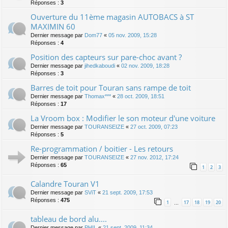
Réponses :
3
Ouverture du 11ème magasin AUTOBACS à ST
MAXIMIN 60
Dernier message par
Dom77
«
05 nov. 2009, 15:28
Réponses :
4
Position des capteurs sur pare-choc avant ?
Dernier message par
jihedkaboudi
«
02 nov. 2009, 18:28
Réponses :
3
Barres de toit pour Touran sans rampe de toit
Dernier message par
Thomax***
«
28 oct. 2009, 18:51
Réponses :
17
La Vroom box : Modifier le son moteur d'une voiture
Dernier message par
TOURANSEIZE
«
27 oct. 2009, 07:23
Réponses :
5
Re-programmation / boitier - Les retours
Dernier message par
TOURANSEIZE
«
27 nov. 2012, 17:24
Réponses :
65
1
2
3
Calandre Touran V1
Dernier message par
SViT
«
21 sept. 2009, 17:53
Réponses :
475
1
17
18
19
20
…
tableau de bord alu....
Dernier message par
PHIL
«
21 sept. 2009, 11:34