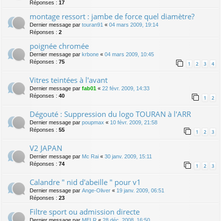
Réponses :
17
montage ressort : jambe de force quel diamètre?
Dernier message par
touran91
«
04 mars 2009, 19:14
Réponses :
2
poignée chromée
Dernier message par
krbone
«
04 mars 2009, 10:45
Réponses :
75
1
2
3
4
Vitres teintées à l'avant
Dernier message par
fab01
«
22 févr. 2009, 14:33
Réponses :
40
1
2
Dégouté : Suppression du logo TOURAN à l'ARR
Dernier message par
poupmax
«
10 févr. 2009, 21:58
Réponses :
55
1
2
3
V2 JAPAN
Dernier message par
Mc Rai
«
30 janv. 2009, 15:11
Réponses :
74
1
2
3
Calandre " nid d'abeille " pour v1
Dernier message par
Ange-Oliver
«
19 janv. 2009, 06:51
Réponses :
23
Filtre sport ou admission directe
Dernier message par
MELR
«
28 déc. 2008, 16:50