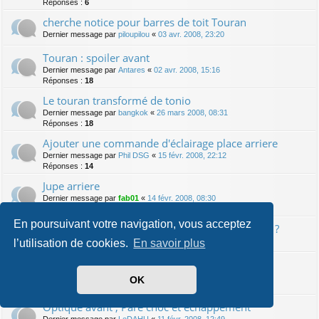
Réponses :
6
cherche notice pour barres de toit Touran
Dernier message par
piloupilou
«
03 avr. 2008, 23:20
Touran : spoiler avant
Dernier message par
Antares
«
02 avr. 2008, 15:16
Réponses :
18
Le touran transformé de tonio
Dernier message par
bangkok
«
26 mars 2008, 08:31
Réponses :
18
Ajouter une commande d'éclairage place arriere
Dernier message par
Phil DSG
«
15 févr. 2008, 22:12
Réponses :
14
Jupe arriere
Dernier message par
fab01
«
14 févr. 2008, 08:30
Réponses :
6
En poursuivant votre navigation, vous acceptez
VW Passat : démonter compteur pour anneaux ?
Dernier message par
spawn064
«
13 févr. 2008, 01:54
l’utilisation de cookies.
En savoir plus
Dernier message par
RUBESCH
«
12 févr. 2008, 07:12
OK
Réponses :
4
Optique avant , Pare choc et echappement