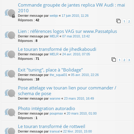
Commande groupée de jantes replica VW Audi : mai
2010
Dernier message par
webjo
«
17 juin 2010, 11:26
Réponses :
42
1
2
Lien : références logos VAG sur www.Passatplus
Dernier message par
MELR
«
07 mai 2010, 13:42
Réponses :
8
Le touran transformé de jihedkaboudi
Dernier message par
MELR
«
24 avr. 2010, 07:05
Réponses :
71
1
2
3
Exit "tuning", place à "Bolidage"
Dernier message par
the_squal31
«
05 avr. 2010, 22:26
Réponses :
18
Pose attelage vw touran lien pour commander /
schema de pose
Dernier message par
warone
«
23 mars 2010, 16:49
Photo intégration autoradio
Dernier message par
poupmax
«
20 mars 2010, 01:00
Réponses :
1
Le touran transformé de rottweil
Dernier message par
transal
«
22 févr. 2010, 15:00