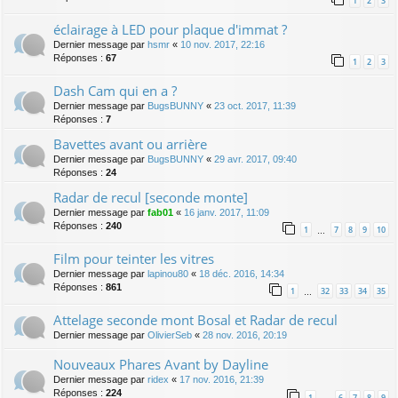
1
2
3
éclairage à LED pour plaque d'immat ?
Dernier message par
hsmr
«
10 nov. 2017, 22:16
Réponses :
67
1
2
3
Dash Cam qui en a ?
Dernier message par
BugsBUNNY
«
23 oct. 2017, 11:39
Réponses :
7
Bavettes avant ou arrière
Dernier message par
BugsBUNNY
«
29 avr. 2017, 09:40
Réponses :
24
Radar de recul [seconde monte]
Dernier message par
fab01
«
16 janv. 2017, 11:09
Réponses :
240
1
7
8
9
10
…
Film pour teinter les vitres
Dernier message par
lapinou80
«
18 déc. 2016, 14:34
Réponses :
861
1
32
33
34
35
…
Attelage seconde mont Bosal et Radar de recul
Dernier message par
OlivierSeb
«
28 nov. 2016, 20:19
Nouveaux Phares Avant by Dayline
Dernier message par
ridex
«
17 nov. 2016, 21:39
Réponses :
224
1
6
7
8
9