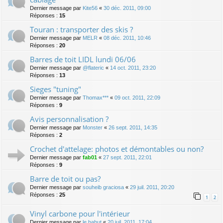
Dernier message par
Kite56
«
30 déc. 2011, 09:00
Réponses :
15
Touran : transporter des skis ?
Dernier message par
MELR
«
08 déc. 2011, 10:46
Réponses :
20
Barres de toit LIDL lundi 06/06
Dernier message par
@flateric
«
14 oct. 2011, 23:20
Réponses :
13
Sieges "tuning"
Dernier message par
Thomax***
«
09 oct. 2011, 22:09
Réponses :
9
Avis personnalisation ?
Dernier message par
Monster
«
26 sept. 2011, 14:35
Réponses :
2
Crochet d'attelage: photos et démontables ou non?
Dernier message par
fab01
«
27 sept. 2011, 22:01
Réponses :
9
Barre de toit ou pas?
Dernier message par
souheib graciosa
«
29 juil. 2011, 20:20
Réponses :
25
1
2
Vinyl carbone pour l'intérieur
Dernier message par
le bahut
«
20 juil. 2011, 17:04