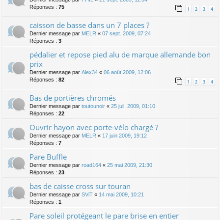
Réponses :
75
1
2
3
4
caisson de basse dans un 7 places ?
Dernier message par
MELR
«
07 sept. 2009, 07:24
Réponses :
3
pédalier et repose pied alu de marque allemande bon
prix
Dernier message par
Alex34
«
06 août 2009, 12:06
Réponses :
82
1
2
3
4
Bas de portières chromés
Dernier message par
toutounoir
«
25 juil. 2009, 01:10
Réponses :
22
Ouvrir hayon avec porte-vélo chargé ?
Dernier message par
MELR
«
17 juin 2009, 19:12
Réponses :
7
Pare Buffle
Dernier message par
road164
«
25 mai 2009, 21:30
Réponses :
23
bas de caisse cross sur touran
Dernier message par
SViT
«
14 mai 2009, 10:21
Réponses :
1
Pare soleil protégeant le pare brise en entier