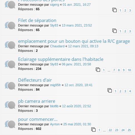
Dernier message par
sigerg
«
01 avr. 2021, 16:27
Réponses :
65
1
2
3
Filet de séparation
Dernier message par
Sly83
«
13 mars 2021, 23:52
Réponses :
65
1
2
3
emplacement pour un bouton qui active la R/C garage
Dernier message par
Chaudard
«
12 mars 2021, 09:13
Réponses :
2
Eclairage supplémentaire dans l'habitacle
Dernier message par
Sly83
«
06 janv. 2021, 20:58
Réponses :
234
1
7
8
9
10
…
Déflecteurs d'air
Dernier message par
mig95fr
«
12 oct. 2020, 18:41
Réponses :
84
1
2
3
4
pb camera arriere
Dernier message par
blotfib
«
12 août 2020, 22:52
Réponses :
3
pour commencer...
Dernier message par
Ayrton
«
25 mai 2020, 01:30
Réponses :
602
1
22
23
24
25
…