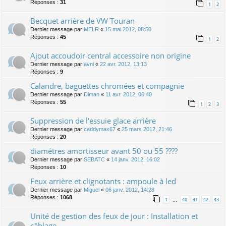
Réponses :
31
1
2
Becquet arrière de VW Touran
Dernier message par
MELR
«
15 mai 2012, 08:50
Réponses :
45
1
2
Ajout accoudoir central accessoire non origine
Dernier message par
avni
«
22 avr. 2012, 13:13
Réponses :
9
Calandre, baguettes chromées et compagnie
Dernier message par
Diman
«
11 avr. 2012, 06:40
Réponses :
55
1
2
3
Suppression de l'essuie glace arrière
Dernier message par
caddymax67
«
25 mars 2012, 21:46
Réponses :
20
diamétres amortisseur avant 50 ou 55 ????
Dernier message par
SEBATC
«
14 janv. 2012, 16:02
Réponses :
10
Feux arrière et clignotants : ampoule à led
Dernier message par
Miguel
«
06 janv. 2012, 14:28
Réponses :
1068
1
40
41
42
43
…
Unité de gestion des feux de jour : Installation et
câblage