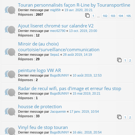
Touran personnalisés façon R-Line by Touransportline
Dernier message par
mig95fr
«
19 avr. 2020, 20:21
Réponses :
2607
1
102
103
104
105
…
Ajout liseret chromé sur calandre V2
Dernier message par
mec62790
«
13 oct. 2019, 23:00
Réponses :
12
Miroir de (au choix)
courtoisie/surveillance/communication
Dernier message par
Sepa1
«
28 août 2019, 14:19
Réponses :
29
1
2
peinture logo VW AR
Dernier message par
BugsBUNNY
«
10 août 2019, 12:53
Réponses :
2
Radar de recul wifi, pas d'image et erreur feu stop
Dernier message par
BugsBUNNY
«
15 mai 2019, 20:21
Réponses :
1
housse de protection
Dernier message par
Jacquemin
«
17 janv. 2019, 10:54
Réponses :
33
1
2
Vinyl feu de stop touran
Dernier message par
BugsBUNNY
«
16 déc. 2018, 20:54