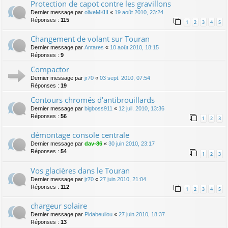
Protection de capot contre les gravillons
Dernier message par
oliveMKIII
«
19 août 2010, 23:24
Réponses :
115
1
2
3
4
5
Changement de volant sur Touran
Dernier message par
Antares
«
10 août 2010, 18:15
Réponses :
9
Compactor
Dernier message par
jr70
«
03 sept. 2010, 07:54
Réponses :
19
Contours chromés d'antibrouillards
Dernier message par
bigboss911
«
12 juil. 2010, 13:36
Réponses :
56
1
2
3
démontage console centrale
Dernier message par
dav-86
«
30 juin 2010, 23:17
Réponses :
54
1
2
3
Vos glacières dans le Touran
Dernier message par
jr70
«
27 juin 2010, 21:04
Réponses :
112
1
2
3
4
5
chargeur solaire
Dernier message par
Pidabeuliou
«
27 juin 2010, 18:37
Réponses :
13