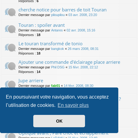
Réponses :
6
cherche notice pour barres de toit Touran
Dernier message par
piloupilou
«
03 avr. 2008, 23:20
Touran : spoiler avant
Dernier message par
Antares
«
02 avr. 2008, 15:16
Réponses :
18
Le touran transformé de tonio
Dernier message par
bangkok
«
26 mars 2008, 08:31
Réponses :
18
Ajouter une commande d'éclairage place arriere
Dernier message par
Phil DSG
«
15 févr. 2008, 22:12
Réponses :
14
Jupe arriere
Dernier message par
fab01
«
14 févr. 2008, 08:30
Réponses :
6
En poursuivant votre navigation, vous acceptez
VW Passat : démonter compteur pour anneaux ?
Dernier message par
spawn064
«
13 févr. 2008, 01:54
l’utilisation de cookies.
En savoir plus
Dernier message par
RUBESCH
«
12 févr. 2008, 07:12
OK
Réponses :
4
Optique avant , Pare choc et echappement