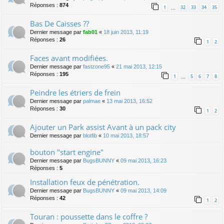
Réponses :
874
1
32
33
34
35
…
Bas De Caisses ??
Dernier message par
fab01
«
18 juin 2013, 11:19
Réponses :
26
1
2
Faces avant modifiées.
Dernier message par
fastzone95
«
21 mai 2013, 12:15
Réponses :
195
1
5
6
7
8
…
Peindre les étriers de frein
Dernier message par
palmae
«
13 mai 2013, 16:52
Réponses :
30
1
2
Ajouter un Park assist Avant à un pack city
Dernier message par
blotfib
«
10 mai 2013, 18:57
bouton "start engine"
Dernier message par
BugsBUNNY
«
09 mai 2013, 16:23
Réponses :
5
Installation feux de pénétration.
Dernier message par
BugsBUNNY
«
09 mai 2013, 14:09
Réponses :
42
1
2
Touran : poussette dans le coffre ?