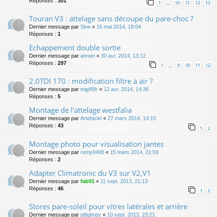
Réponses :
301
1
10
11
12
13
…
Touran V3 : attelage sans découpe du pare-choc ?
Dernier message par
Sine
«
16 mai 2014, 18:04
Réponses :
1
Echappement double sortie
Dernier message par
annon
«
30 avr. 2014, 13:12
Réponses :
297
1
9
10
11
12
…
2.0TDI 170 : modification filtre à air ?
Dernier message par
mig95fr
«
12 avr. 2014, 14:36
Réponses :
5
Montage de l'attelage westfalia
Dernier message par
Artefackt
«
27 mars 2014, 14:15
Réponses :
43
1
2
Montage photo pour visualisation jantes
Dernier message par
remy0408
«
15 mars 2014, 21:59
Réponses :
2
Adapter Climatronic du V3 sur V2,V1
Dernier message par
fab01
«
11 sept. 2013, 21:13
Réponses :
46
1
2
Stores pare-soleil pour vitres latérales et arrière
Dernier message par
ptitgimpy
«
10 sept. 2013, 23:21