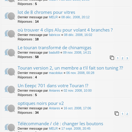
Réponses :
5
lot de 8 chromes pour vitres
Dernier message par
MELR
«
08 déc. 2008, 20:12
Réponses :
14
où trouver 4 clips Alu pour volant 4 branches ?
Dernier message par
fabricox
«
08 déc. 2008, 16:02
Réponses :
18
Le touran transformé de chinamigas
Dernier message par
badu69
«
09 nov. 2008, 14:21
Réponses :
58
1
2
3
Touran version 2, un membre a t'il fait son tuning ??
Dernier message par
macdolux
«
06 nov. 2008, 00:28
Réponses :
4
Un Eeepc 701 dans votre Touran !?
Dernier message par
Antares
«
02 nov. 2008, 10:00
Réponses :
5
optiques noirs pour v2
Dernier message par
Antares
«
16 oct. 2008, 17:06
Réponses :
34
1
2
Télécommande / clé : changer les boutons
Dernier message par
MELR
«
17 sept. 2008, 20:45