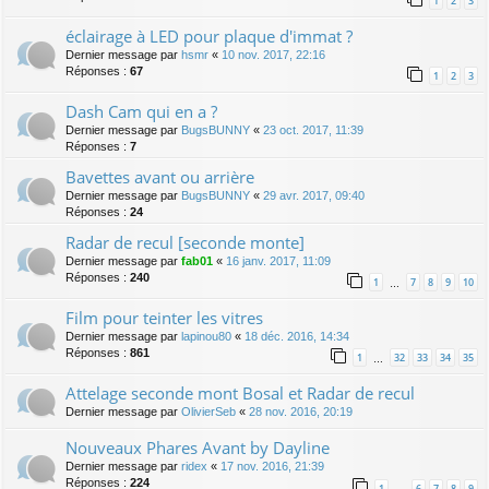
1
2
3
éclairage à LED pour plaque d'immat ?
Dernier message par
hsmr
«
10 nov. 2017, 22:16
Réponses :
67
1
2
3
Dash Cam qui en a ?
Dernier message par
BugsBUNNY
«
23 oct. 2017, 11:39
Réponses :
7
Bavettes avant ou arrière
Dernier message par
BugsBUNNY
«
29 avr. 2017, 09:40
Réponses :
24
Radar de recul [seconde monte]
Dernier message par
fab01
«
16 janv. 2017, 11:09
Réponses :
240
1
7
8
9
10
…
Film pour teinter les vitres
Dernier message par
lapinou80
«
18 déc. 2016, 14:34
Réponses :
861
1
32
33
34
35
…
Attelage seconde mont Bosal et Radar de recul
Dernier message par
OlivierSeb
«
28 nov. 2016, 20:19
Nouveaux Phares Avant by Dayline
Dernier message par
ridex
«
17 nov. 2016, 21:39
Réponses :
224
1
6
7
8
9