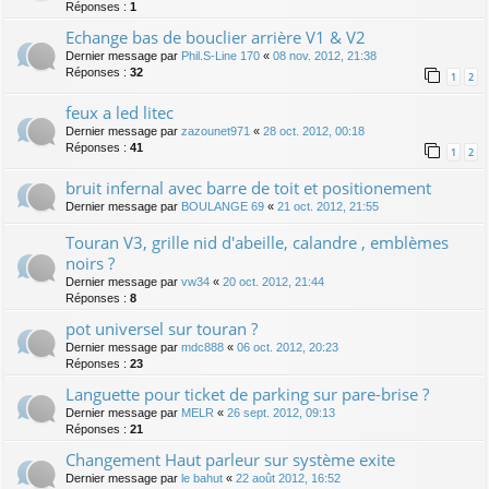
Réponses :
1
Echange bas de bouclier arrière V1 & V2
Dernier message par
Phil.S-Line 170
«
08 nov. 2012, 21:38
Réponses :
32
1
2
feux a led litec
Dernier message par
zazounet971
«
28 oct. 2012, 00:18
Réponses :
41
1
2
bruit infernal avec barre de toit et positionement
Dernier message par
BOULANGE 69
«
21 oct. 2012, 21:55
Touran V3, grille nid d'abeille, calandre , emblèmes
noirs ?
Dernier message par
vw34
«
20 oct. 2012, 21:44
Réponses :
8
pot universel sur touran ?
Dernier message par
mdc888
«
06 oct. 2012, 20:23
Réponses :
23
Languette pour ticket de parking sur pare-brise ?
Dernier message par
MELR
«
26 sept. 2012, 09:13
Réponses :
21
Changement Haut parleur sur système exite
Dernier message par
le bahut
«
22 août 2012, 16:52