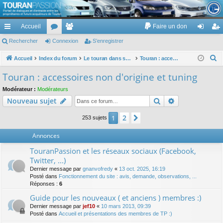
TouranPassion
Accueil
Faire un don
Le forum des propriétaires ou futurs acquéreurs du Volkswagen Touran
cc
Rechercher
or
Connexion
e
S’enregistrer
on
’e
ès
u
m
ne
nr
R
Accueil
Index du forum
Le touran dans ses versions I (V1 V2 V3) et II ...
Touran : accessoires non d'origine et tuning
e
ra
m
br
xi
eg
Touran : accessoires non d'origine et tuning
c
pi
s
es
on
ist
Modérateur :
Modérateurs
h
Rechercher
Recherche av
Nouveau sujet
de
re
e
r
r
2
1
Suivante
253 sujets
c
Annonces
h
e
TouranPassion et les réseaux sociaux (Facebook,
r
Twitter, ...)
Dernier message par
gnanvofredy
«
13 oct. 2025, 16:19
Posté dans
Fonctionnement du site : avis, demande, observations, ...
Réponses :
6
Guide pour les nouveaux ( et anciens ) membres :)
Dernier message par
jef10
«
10 mars 2013, 09:39
Posté dans
Accueil et présentations des membres de TP :)