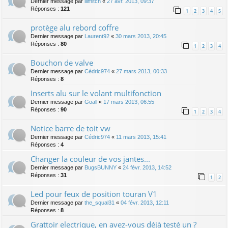
Dernier message par
lllmitch
«
27 avr. 2013, 09:37
Réponses :
121
1
2
3
4
5
protège alu rebord coffre
Dernier message par
Laurent92
«
30 mars 2013, 20:45
Réponses :
80
1
2
3
4
Bouchon de valve
Dernier message par
Cédric974
«
27 mars 2013, 00:33
Réponses :
8
Inserts alu sur le volant multifonction
Dernier message par
Goall
«
17 mars 2013, 06:55
Réponses :
90
1
2
3
4
Notice barre de toit vw
Dernier message par
Cédric974
«
11 mars 2013, 15:41
Réponses :
4
Changer la couleur de vos jantes...
Dernier message par
BugsBUNNY
«
24 févr. 2013, 14:52
Réponses :
31
1
2
Led pour feux de position touran V1
Dernier message par
the_squal31
«
04 févr. 2013, 12:11
Réponses :
8
Grattoir electrique, en avez-vous déjà testé un ?