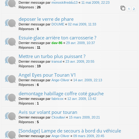
Dernier message par
monoskifreddu13
«
11 mai 2009, 22:23
Réponses :
26
1
2
deposer le verre de phare
Dernier message par
DOUME
«
02 mai 2009, 11:33
Réponses :
6
Essuie-glace arrière ton carrosserie ?
Dernier message par
dav-86
«
29 avr. 2009, 10:37
Réponses :
11
Mettre un turbo plus puissant ?
Dernier message par
transal
«
23 avr. 2009, 20:55
Réponses :
19
Angel Eyes pour Touran V1
Dernier message par
Ange-Oliver
«
14 avr. 2009, 22:13
Réponses :
6
demontage habillage coffre coté gauche
Dernier message par
fabricox
«
12 avr. 2009, 13:42
Réponses :
1
Avis sur volant pour touran
Dernier message par
Ckoullavi
«
15 mars 2009, 20:21
Réponses :
5
[Sondage] Lampe de secours à bord du véhicule
Dernier message par
Ange-Oliver
«
09 mars 2009, 20:45