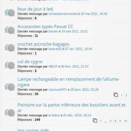
feux de jour à led.
Dernier message par
schampiondumonde
«
25 mai 2011, 18:40
Réponses :
6
Accessoites typés Passat CC
Dernier message par
briceiv
«
24 mai 2011, 19:11
Réponses :
11
crochet accroche-bagages
Dernier message par
tomcat92
«
07 avr. 2011, 16:44
Réponses :
1
col de cygne
Dernier message par
MELR
«
08 févr. 2011, 21:07
Réponses :
2
Lampe rechargeable en remplacement de l'allume-
cigare
Dernier message par
zazounet971
«
29 janv. 2011, 01:26
Réponses :
25
1
2
Peinture sur la partie inférieure des boucliers avant et
ar
Dernier message par
le bahut
«
24 déc. 2010, 18:14
Réponses :
249
1
7
8
9
10
…
Vos portes clefs