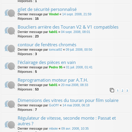
Réponses :
1
gilet de sécurité personnalisé
Dernier message par
Vindel
«
14 sept. 2008, 21:59
Réponses :
15
Boucliers arrière des Touran V2 & V1 compatibles
Dernier message par
fab01
«
04 sept. 2008, 08:01
Réponses :
23
contour de fenêtres chromés
Dernier message par
tomcat92
«
09 juil. 2008, 00:50
Réponses :
3
l'éclairage des pièces en vain
Dernier message par
Pedro 95
«
01 juil. 2008, 01:41
Réponses :
5
Reprogramation moteur par A.T.H.
Dernier message par
fab01
«
20 mai 2008, 08:33
Réponses :
53
1
2
3
Dimensions des vitres du touran pour film solaire
Dernier message par
GoOfY
«
14 mai 2008, 06:18
Réponses :
7
Régulateur de vitesse, seconde monte : Passat et
autres ?
Dernier message par
mbote
«
09 avr. 2008, 10:35