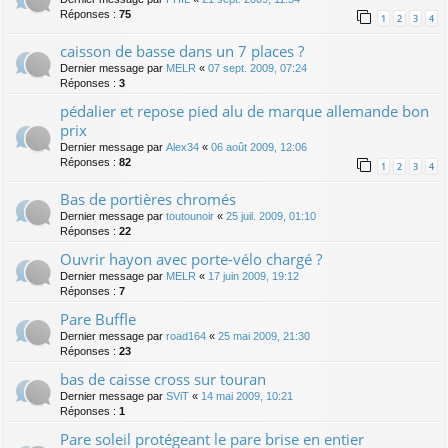
Réponses :
75
1
2
3
4
caisson de basse dans un 7 places ?
Dernier message par
MELR
«
07 sept. 2009, 07:24
Réponses :
3
pédalier et repose pied alu de marque allemande bon
prix
Dernier message par
Alex34
«
06 août 2009, 12:06
Réponses :
82
1
2
3
4
Bas de portières chromés
Dernier message par
toutounoir
«
25 juil. 2009, 01:10
Réponses :
22
Ouvrir hayon avec porte-vélo chargé ?
Dernier message par
MELR
«
17 juin 2009, 19:12
Réponses :
7
Pare Buffle
Dernier message par
road164
«
25 mai 2009, 21:30
Réponses :
23
bas de caisse cross sur touran
Dernier message par
SViT
«
14 mai 2009, 10:21
Réponses :
1
Pare soleil protégeant le pare brise en entier