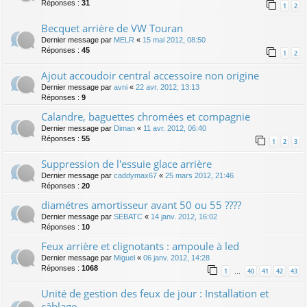
Réponses :
31
1
2
Becquet arrière de VW Touran
Dernier message par
MELR
«
15 mai 2012, 08:50
Réponses :
45
1
2
Ajout accoudoir central accessoire non origine
Dernier message par
avni
«
22 avr. 2012, 13:13
Réponses :
9
Calandre, baguettes chromées et compagnie
Dernier message par
Diman
«
11 avr. 2012, 06:40
Réponses :
55
1
2
3
Suppression de l'essuie glace arrière
Dernier message par
caddymax67
«
25 mars 2012, 21:46
Réponses :
20
diamétres amortisseur avant 50 ou 55 ????
Dernier message par
SEBATC
«
14 janv. 2012, 16:02
Réponses :
10
Feux arrière et clignotants : ampoule à led
Dernier message par
Miguel
«
06 janv. 2012, 14:28
Réponses :
1068
1
40
41
42
43
…
Unité de gestion des feux de jour : Installation et
câblage