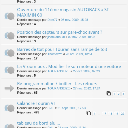
Réponses :
3
Ouverture du 11ème magasin AUTOBACS à ST
MAXIMIN 60
Dernier message par
Dom77
«
05 nov. 2009, 15:28
Réponses :
4
Position des capteurs sur pare-choc avant ?
Dernier message par
jihedkaboudi
«
02 nov. 2009, 18:28
Réponses :
3
Barres de toit pour Touran sans rampe de toit
Dernier message par
Thomax***
«
28 oct. 2009, 18:51
Réponses :
17
La Vroom box : Modifier le son moteur d'une voiture
Dernier message par
TOURANSEIZE
«
27 oct. 2009, 07:23
Réponses :
5
Re-programmation / boitier - Les retours
Dernier message par
TOURANSEIZE
«
27 nov. 2012, 17:24
Réponses :
65
1
2
3
Calandre Touran V1
Dernier message par
SViT
«
21 sept. 2009, 17:53
Réponses :
475
1
17
18
19
20
…
tableau de bord alu....
Dernier message par
PHIL
«
21 sept. 2009, 11:34