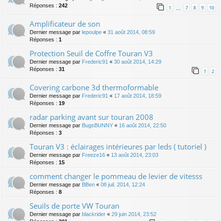
Réponses :
242
1
7
8
9
10
…
Amplificateur de son
Dernier message par
lepoulpe
«
31 août 2014, 08:59
Réponses :
1
Protection Seuil de Coffre Touran V3
Dernier message par
Frederic91
«
30 août 2014, 14:29
Réponses :
31
1
2
Covering carbone 3d thermoformable
Dernier message par
Frederic91
«
17 août 2014, 18:59
Réponses :
19
radar parking avant sur touran 2008
Dernier message par
BugsBUNNY
«
16 août 2014, 22:50
Réponses :
3
Touran V3 : éclairages intérieures par leds ( tutoriel )
Dernier message par
Freeze16
«
13 août 2014, 23:03
Réponses :
15
comment changer le pommeau de levier de vitesss
Dernier message par
BBen
«
08 juil. 2014, 12:24
Réponses :
8
Seuils de porte VW Touran
Dernier message par
blackrider
«
29 juin 2014, 23:52