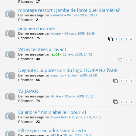
Réponses :
17
montage ressort : jambe de force quel diamètre?
Dernier message par
touran91
«
04 mars 2009, 19:14
Réponses :
2
poignée chromée
Dernier message par
krbone
«
04 mars 2009, 10:45
Réponses :
75
1
2
3
4
Vitres teintées à l'avant
Dernier message par
fab01
«
22 févr. 2009, 14:33
Réponses :
40
1
2
Dégouté : Suppression du logo TOURAN à l'ARR
Dernier message par
poupmax
«
10 févr. 2009, 21:58
Réponses :
55
1
2
3
V2 JAPAN
Dernier message par
Mc Rai
«
30 janv. 2009, 15:11
Réponses :
74
1
2
3
Calandre " nid d'abeille " pour v1
Dernier message par
Ange-Oliver
«
19 janv. 2009, 06:51
Réponses :
23
Filtre sport ou admission directe
Dernier message par
MELR
«
28 déc. 2008, 16:50