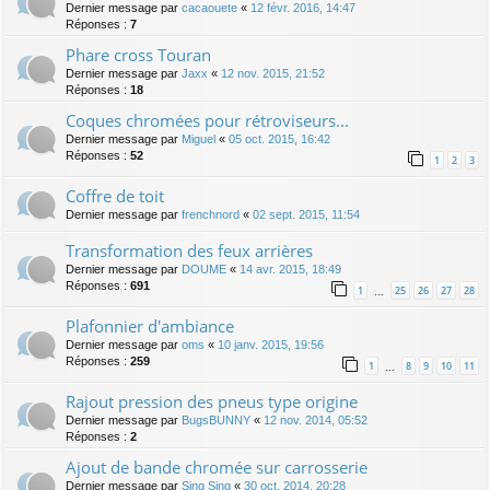
Dernier message par
cacaouete
«
12 févr. 2016, 14:47
Réponses :
7
Phare cross Touran
Dernier message par
Jaxx
«
12 nov. 2015, 21:52
Réponses :
18
Coques chromées pour rétroviseurs...
Dernier message par
Miguel
«
05 oct. 2015, 16:42
Réponses :
52
1
2
3
Coffre de toit
Dernier message par
frenchnord
«
02 sept. 2015, 11:54
Transformation des feux arrières
Dernier message par
DOUME
«
14 avr. 2015, 18:49
Réponses :
691
1
25
26
27
28
…
Plafonnier d'ambiance
Dernier message par
oms
«
10 janv. 2015, 19:56
Réponses :
259
1
8
9
10
11
…
Rajout pression des pneus type origine
Dernier message par
BugsBUNNY
«
12 nov. 2014, 05:52
Réponses :
2
Ajout de bande chromée sur carrosserie
Dernier message par
Sing Sing
«
30 oct. 2014, 20:28