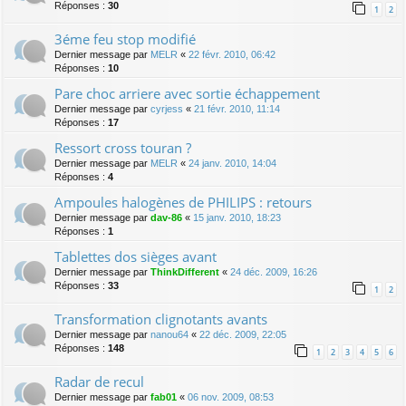
Réponses :
30
1
2
3éme feu stop modifié
Dernier message par
MELR
«
22 févr. 2010, 06:42
Réponses :
10
Pare choc arriere avec sortie échappement
Dernier message par
cyrjess
«
21 févr. 2010, 11:14
Réponses :
17
Ressort cross touran ?
Dernier message par
MELR
«
24 janv. 2010, 14:04
Réponses :
4
Ampoules halogènes de PHILIPS : retours
Dernier message par
dav-86
«
15 janv. 2010, 18:23
Réponses :
1
Tablettes dos sièges avant
Dernier message par
ThinkDifferent
«
24 déc. 2009, 16:26
Réponses :
33
1
2
Transformation clignotants avants
Dernier message par
nanou64
«
22 déc. 2009, 22:05
Réponses :
148
1
2
3
4
5
6
Radar de recul
Dernier message par
fab01
«
06 nov. 2009, 08:53