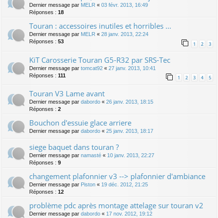
Dernier message par
MELR
«
03 févr. 2013, 16:49
Réponses :
18
Touran : accessoires inutiles et horribles ...
Dernier message par
MELR
«
28 janv. 2013, 22:24
Réponses :
53
1
2
3
KiT Carosserie Touran G5-R32 par SRS-Tec
Dernier message par
tomcat92
«
27 janv. 2013, 10:41
Réponses :
111
1
2
3
4
5
Touran V3 Lame avant
Dernier message par
dabordo
«
26 janv. 2013, 18:15
Réponses :
2
Bouchon d'essuie glace arriere
Dernier message par
dabordo
«
25 janv. 2013, 18:17
siege baquet dans touran ?
Dernier message par
namasté
«
10 janv. 2013, 22:27
Réponses :
9
changement plafonnier v3 --> plafonnier d'ambiance
Dernier message par
Piston
«
19 déc. 2012, 21:25
Réponses :
12
problème pdc après montage attelage sur touran v2
Dernier message par
dabordo
«
17 nov. 2012, 19:12