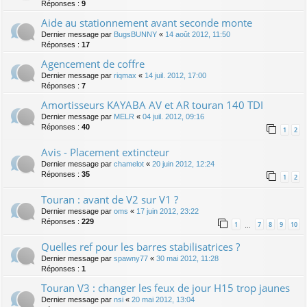
Réponses :
9
Aide au stationnement avant seconde monte
Dernier message par
BugsBUNNY
«
14 août 2012, 11:50
Réponses :
17
Agencement de coffre
Dernier message par
riqmax
«
14 juil. 2012, 17:00
Réponses :
7
Amortisseurs KAYABA AV et AR touran 140 TDI
Dernier message par
MELR
«
04 juil. 2012, 09:16
Réponses :
40
1
2
Avis - Placement extincteur
Dernier message par
chamelot
«
20 juin 2012, 12:24
Réponses :
35
1
2
Touran : avant de V2 sur V1 ?
Dernier message par
oms
«
17 juin 2012, 23:22
Réponses :
229
1
7
8
9
10
…
Quelles ref pour les barres stabilisatrices ?
Dernier message par
spawny77
«
30 mai 2012, 11:28
Réponses :
1
Touran V3 : changer les feux de jour H15 trop jaunes
Dernier message par
nsi
«
20 mai 2012, 13:04