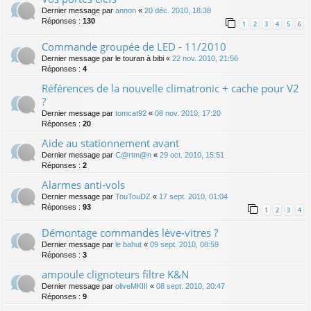
Dernier message par
annon
«
20 déc. 2010, 18:38
Réponses :
130
1
2
3
4
5
6
Commande groupée de LED - 11/2010
Dernier message par
le touran à bibi
«
22 nov. 2010, 21:56
Réponses :
4
Références de la nouvelle climatronic + cache pour V2
?
Dernier message par
tomcat92
«
08 nov. 2010, 17:20
Réponses :
20
Aide au stationnement avant
Dernier message par
C@rtm@n
«
29 oct. 2010, 15:51
Réponses :
2
Alarmes anti-vols
Dernier message par
TouTouDZ
«
17 sept. 2010, 01:04
Réponses :
93
1
2
3
4
Démontage commandes lève-vitres ?
Dernier message par
le bahut
«
09 sept. 2010, 08:59
Réponses :
3
ampoule clignoteurs filtre K&N
Dernier message par
oliveMKIII
«
08 sept. 2010, 20:47
Réponses :
9