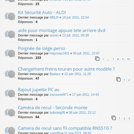
Réponses :
23
Kit Sécurité Auto - ALDI
Dernier message par
MELR
«
18 juil. 2011, 22:54
Réponses :
4
aide pour montage appuie tete arriere dvd
Dernier message par
annon
«
12 juil. 2011, 09:38
Réponses :
1
Poignée de siège perso
Dernier message par
maymay1401
«
06 juil. 2011, 22:07
Réponses :
233
1
7
8
9
10
…
Changement freins touran pour autre modèle ?
Dernier message par
Badazz
«
22 juin 2011, 11:28
Réponses :
47
1
2
Rajout jupette PC av.
Dernier message par
zazounet971
«
17 juin 2011, 14:42
Réponses :
4
Caméra de recul - Seconde monte
Dernier message par
bobsleig95
«
08 juin 2011, 23:12
Réponses :
64
1
2
3
Camera de recul sans fil compatible RNS510 ?
Dernier message par
zorki89
«
31 mai 2011, 06:55