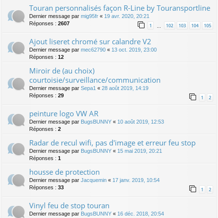
Touran personnalisés façon R-Line by Touransportline
Dernier message par
mig95fr
«
19 avr. 2020, 20:21
Réponses :
2607
1
102
103
104
105
…
Ajout liseret chromé sur calandre V2
Dernier message par
mec62790
«
13 oct. 2019, 23:00
Réponses :
12
Miroir de (au choix)
courtoisie/surveillance/communication
Dernier message par
Sepa1
«
28 août 2019, 14:19
Réponses :
29
1
2
peinture logo VW AR
Dernier message par
BugsBUNNY
«
10 août 2019, 12:53
Réponses :
2
Radar de recul wifi, pas d'image et erreur feu stop
Dernier message par
BugsBUNNY
«
15 mai 2019, 20:21
Réponses :
1
housse de protection
Dernier message par
Jacquemin
«
17 janv. 2019, 10:54
Réponses :
33
1
2
Vinyl feu de stop touran
Dernier message par
BugsBUNNY
«
16 déc. 2018, 20:54