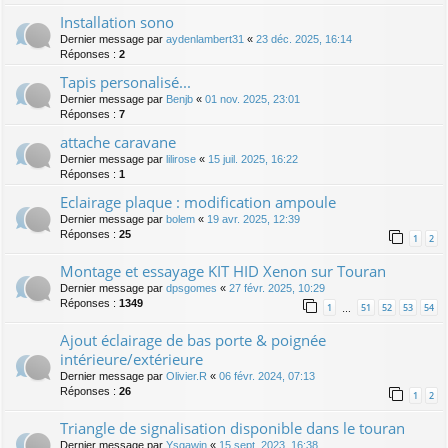
Installation sono
Dernier message par
aydenlambert31
«
23 déc. 2025, 16:14
Réponses :
2
Tapis personalisé...
Dernier message par
Benjb
«
01 nov. 2025, 23:01
Réponses :
7
attache caravane
Dernier message par
lilirose
«
15 juil. 2025, 16:22
Réponses :
1
Eclairage plaque : modification ampoule
Dernier message par
bolem
«
19 avr. 2025, 12:39
Réponses :
25
1
2
Montage et essayage KIT HID Xenon sur Touran
Dernier message par
dpsgomes
«
27 févr. 2025, 10:29
Réponses :
1349
1
51
52
53
54
…
Ajout éclairage de bas porte & poignée
intérieure/extérieure
Dernier message par
Olivier.R
«
06 févr. 2024, 07:13
Réponses :
26
1
2
Triangle de signalisation disponible dans le touran
Dernier message par
Ysgawin
«
15 sept. 2023, 16:38