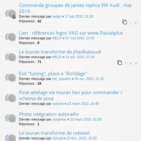
Commande groupée de jantes replica VW Audi : mai
2010
Dernier message par
webjo
«
17 juin 2010, 11:26
Réponses :
42
1
2
Lien : références logos VAG sur www.Passatplus
Dernier message par
MELR
«
07 mai 2010, 13:42
Réponses :
8
Le touran transformé de jihedkaboudi
Dernier message par
MELR
«
24 avr. 2010, 07:05
Réponses :
71
1
2
3
Exit "tuning", place à "Bolidage"
Dernier message par
the_squal31
«
05 avr. 2010, 22:26
Réponses :
18
Pose attelage vw touran lien pour commander /
schema de pose
Dernier message par
warone
«
23 mars 2010, 16:49
Photo intégration autoradio
Dernier message par
poupmax
«
20 mars 2010, 01:00
Réponses :
1
Le touran transformé de rottweil
Dernier message par
transal
«
22 févr. 2010, 15:00