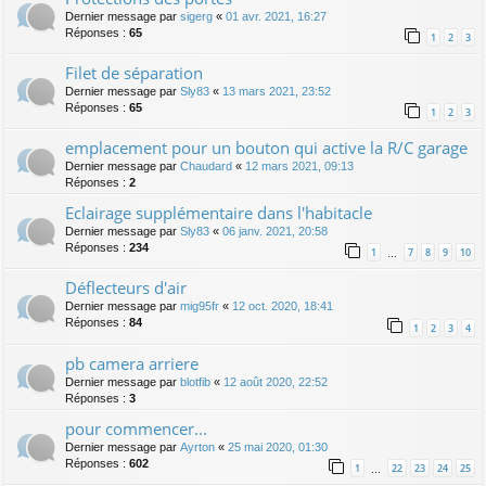
Dernier message par
sigerg
«
01 avr. 2021, 16:27
Réponses :
65
1
2
3
Filet de séparation
Dernier message par
Sly83
«
13 mars 2021, 23:52
Réponses :
65
1
2
3
emplacement pour un bouton qui active la R/C garage
Dernier message par
Chaudard
«
12 mars 2021, 09:13
Réponses :
2
Eclairage supplémentaire dans l'habitacle
Dernier message par
Sly83
«
06 janv. 2021, 20:58
Réponses :
234
1
7
8
9
10
…
Déflecteurs d'air
Dernier message par
mig95fr
«
12 oct. 2020, 18:41
Réponses :
84
1
2
3
4
pb camera arriere
Dernier message par
blotfib
«
12 août 2020, 22:52
Réponses :
3
pour commencer...
Dernier message par
Ayrton
«
25 mai 2020, 01:30
Réponses :
602
1
22
23
24
25
…