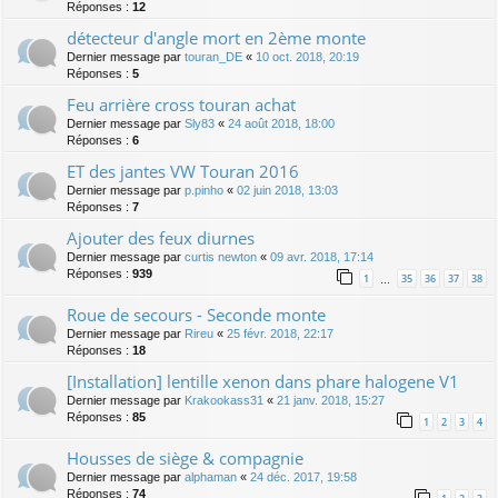
Réponses :
12
détecteur d'angle mort en 2ème monte
Dernier message par
touran_DE
«
10 oct. 2018, 20:19
Réponses :
5
Feu arrière cross touran achat
Dernier message par
Sly83
«
24 août 2018, 18:00
Réponses :
6
ET des jantes VW Touran 2016
Dernier message par
p.pinho
«
02 juin 2018, 13:03
Réponses :
7
Ajouter des feux diurnes
Dernier message par
curtis newton
«
09 avr. 2018, 17:14
Réponses :
939
1
35
36
37
38
…
Roue de secours - Seconde monte
Dernier message par
Rireu
«
25 févr. 2018, 22:17
Réponses :
18
[Installation] lentille xenon dans phare halogene V1
Dernier message par
Krakookass31
«
21 janv. 2018, 15:27
Réponses :
85
1
2
3
4
Housses de siège & compagnie
Dernier message par
alphaman
«
24 déc. 2017, 19:58
Réponses :
74