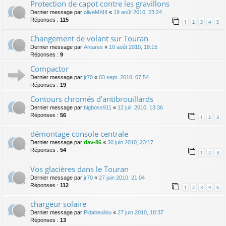
Protection de capot contre les gravillons
Dernier message par
oliveMKIII
«
19 août 2010, 23:24
Réponses :
115
1
2
3
4
5
Changement de volant sur Touran
Dernier message par
Antares
«
10 août 2010, 18:15
Réponses :
9
Compactor
Dernier message par
jr70
«
03 sept. 2010, 07:54
Réponses :
19
Contours chromés d'antibrouillards
Dernier message par
bigboss911
«
12 juil. 2010, 13:36
Réponses :
56
1
2
3
démontage console centrale
Dernier message par
dav-86
«
30 juin 2010, 23:17
Réponses :
54
1
2
3
Vos glacières dans le Touran
Dernier message par
jr70
«
27 juin 2010, 21:04
Réponses :
112
1
2
3
4
5
chargeur solaire
Dernier message par
Pidabeuliou
«
27 juin 2010, 18:37
Réponses :
13