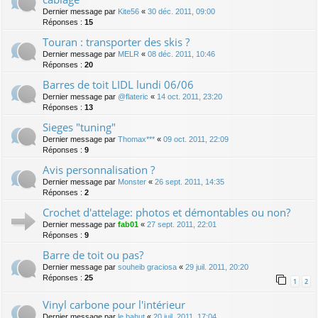
Dernier message par
Kite56
«
30 déc. 2011, 09:00
Réponses :
15
Touran : transporter des skis ?
Dernier message par
MELR
«
08 déc. 2011, 10:46
Réponses :
20
Barres de toit LIDL lundi 06/06
Dernier message par
@flateric
«
14 oct. 2011, 23:20
Réponses :
13
Sieges "tuning"
Dernier message par
Thomax***
«
09 oct. 2011, 22:09
Réponses :
9
Avis personnalisation ?
Dernier message par
Monster
«
26 sept. 2011, 14:35
Réponses :
2
Crochet d'attelage: photos et démontables ou non?
Dernier message par
fab01
«
27 sept. 2011, 22:01
Réponses :
9
Barre de toit ou pas?
Dernier message par
souheib graciosa
«
29 juil. 2011, 20:20
Réponses :
25
1
2
Vinyl carbone pour l'intérieur
Dernier message par
le bahut
«
20 juil. 2011, 17:04