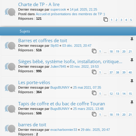
Charte de TP - A lire
Dernier message par
supercook
«
14 juil. 2025, 21:25
Posté dans
Accueil et présentations des membres de TP :)
Réponses :
121
1
2
3
4
5
Sujets
Barres et coffres de toit
Dernier message par
Sly83
«
03 déc. 2023, 20:47
Réponses :
516
1
18
19
20
21
…
Sièges bébé, système Isofix, installation, critique...
Dernier message par
Julien7845
«
03 nov. 2022, 19:53
Réponses :
995
1
37
38
39
40
…
Les porte-vélos
Dernier message par
BugsBUNNY
«
25 mai 2021, 07:35
Réponses :
364
1
12
13
14
15
…
Tapis de coffre et du bac de coffre Touran
Dernier message par
BugsBUNNY
«
25 mars 2021, 13:48
Réponses :
506
1
18
19
20
21
…
barres de toit
Dernier message par
evacharbonnier33
«
29 déc. 2025, 20:47
Réponses :
2