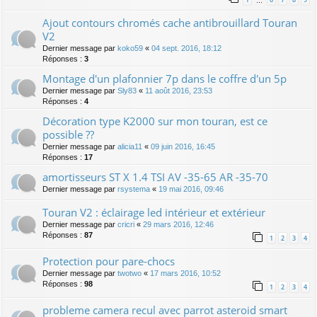
…
Ajout contours chromés cache antibrouillard Touran
V2
Dernier message par
koko59
«
04 sept. 2016, 18:12
Réponses :
3
Montage d'un plafonnier 7p dans le coffre d'un 5p
Dernier message par
Sly83
«
11 août 2016, 23:53
Réponses :
4
Décoration type K2000 sur mon touran, est ce
possible ??
Dernier message par
alicia11
«
09 juin 2016, 16:45
Réponses :
17
amortisseurs ST X 1.4 TSI AV -35-65 AR -35-70
Dernier message par
rsystema
«
19 mai 2016, 09:46
Touran V2 : éclairage led intérieur et extérieur
Dernier message par
cricri
«
29 mars 2016, 12:46
Réponses :
87
1
2
3
4
Protection pour pare-chocs
Dernier message par
twotwo
«
17 mars 2016, 10:52
Réponses :
98
1
2
3
4
probleme camera recul avec parrot asteroid smart