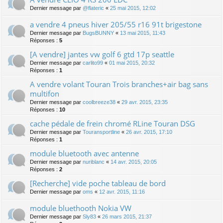
Dernier message par
@flateric
«
25 mai 2015, 12:02
a vendre 4 pneus hiver 205/55 r16 91t brigestone
Dernier message par
BugsBUNNY
«
13 mai 2015, 11:43
Réponses :
5
[A vendre] jantes vw golf 6 gtd 17p seattle
Dernier message par
carlito99
«
01 mai 2015, 20:32
Réponses :
1
A vendre volant Touran Trois branches+air bag sans
multifon
Dernier message par
coolbreeze38
«
29 avr. 2015, 23:35
Réponses :
10
cache pédale de frein chromé RLine Touran DSG
Dernier message par
Touransportline
«
26 avr. 2015, 17:10
Réponses :
1
module bluetooth avec antenne
Dernier message par
nuriblanc
«
14 avr. 2015, 20:05
Réponses :
2
[Recherche] vide poche tableau de bord
Dernier message par
oms
«
12 avr. 2015, 11:16
module bluethooth Nokia VW
Dernier message par
Sly83
«
26 mars 2015, 21:37