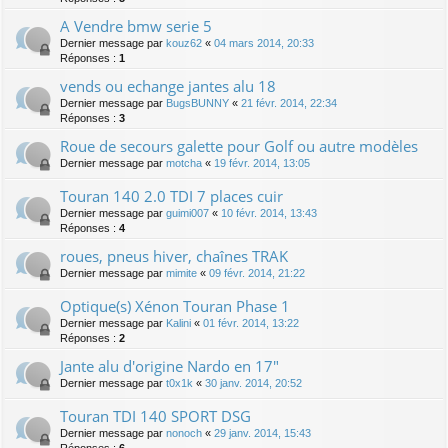
A Vendre bmw serie 5
Dernier message par
kouz62
«
04 mars 2014, 20:33
Réponses :
1
vends ou echange jantes alu 18
Dernier message par
BugsBUNNY
«
21 févr. 2014, 22:34
Réponses :
3
Roue de secours galette pour Golf ou autre modèles
Dernier message par
motcha
«
19 févr. 2014, 13:05
Touran 140 2.0 TDI 7 places cuir
Dernier message par
guimi007
«
10 févr. 2014, 13:43
Réponses :
4
roues, pneus hiver, chaînes TRAK
Dernier message par
mimite
«
09 févr. 2014, 21:22
Optique(s) Xénon Touran Phase 1
Dernier message par
Kalini
«
01 févr. 2014, 13:22
Réponses :
2
Jante alu d'origine Nardo en 17"
Dernier message par
t0x1k
«
30 janv. 2014, 20:52
Touran TDI 140 SPORT DSG
Dernier message par
nonoch
«
29 janv. 2014, 15:43
Réponses :
6