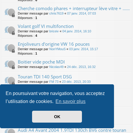
Cherche comodo phares + interrupteur lève vitre + ......
Dernier message par
chris7619
«
07 janv. 2014, 07:03
Réponses :
1
Volant golf VI multifonction
Dernier message par
briceiv
«
04 janv. 2014, 16:10
Réponses :
4
Enjoliveurs d'origine VW 16 pouces
Dernier message par
NonYMouS
«
03 janv. 2014, 15:17
Réponses :
1
Boitier vide poche MDI
Dernier message par
Nicolas49
«
24 déc. 2013, 16:32
Touran TDI 140 Sport DSG
Dernier message par
FM 73
«
23 déc. 2013, 20:33
Réponses :
12
En poursuivant votre navigation, vous acceptez
Touran 2.0 TDI 170cv DSG6 CARAT 06/2012
Dernier message par
Mc Rai
«
22 déc. 2013, 14:09
l’utilisation de cookies.
En savoir plus
Réponses :
7
Touran 2.0 TDI 140 ch DSG 2009 confortline
OK
Dernier message par
Ricou68
«
29 nov. 2013, 23:01
Réponses :
1
Audi A4 Avant 2004 1.9TDI 130ch BV6 contre touran