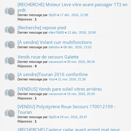
[RECHERCHE] Moteur Lève vitre avant passager 1T3 en
prêt
Dernier message par
Sly83
«
17 déc. 2016, 12:58
Réponses :
1
[Recherche] repose pied
Dernier message par
mike76600
«
12 déc. 2016, 19:08
[À vendre] Volant cuir multifonctions
Dernier message par
dahufou
«
06 déc. 2016, 13:02
Vends roue de secours Galette
Dernier message par
vavavoum
«
30 nov. 2016, 08:26
Réponses :
4
[A vendre]Touran 2016 confortline
Dernier message par
Youl
«
21 nov. 2016, 21:36
[VENDUS] Vends pare soleil vitres arrières
Dernier message par
vavavoum
«
16 nov. 2016, 20:20
Réponses :
1
[VENDU] Polystyrène Roue Secours 1T0012109 -
Touran
Dernier message par
Sly83
«
29 oct. 2016, 20:47
Réponses :
1
{RECHERCHE] Capteur radar avant argent mat pour