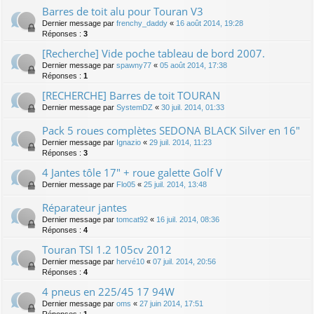
Barres de toit alu pour Touran V3
Dernier message par
frenchy_daddy
«
16 août 2014, 19:28
Réponses :
3
[Recherche] Vide poche tableau de bord 2007.
Dernier message par
spawny77
«
05 août 2014, 17:38
Réponses :
1
[RECHERCHE] Barres de toit TOURAN
Dernier message par
SystemDZ
«
30 juil. 2014, 01:33
Pack 5 roues complètes SEDONA BLACK Silver en 16"
Dernier message par
Ignazio
«
29 juil. 2014, 11:23
Réponses :
3
4 Jantes tôle 17" + roue galette Golf V
Dernier message par
Flo05
«
25 juil. 2014, 13:48
Réparateur jantes
Dernier message par
tomcat92
«
16 juil. 2014, 08:36
Réponses :
4
Touran TSI 1.2 105cv 2012
Dernier message par
hervé10
«
07 juil. 2014, 20:56
Réponses :
4
4 pneus en 225/45 17 94W
Dernier message par
oms
«
27 juin 2014, 17:51
Réponses :
1