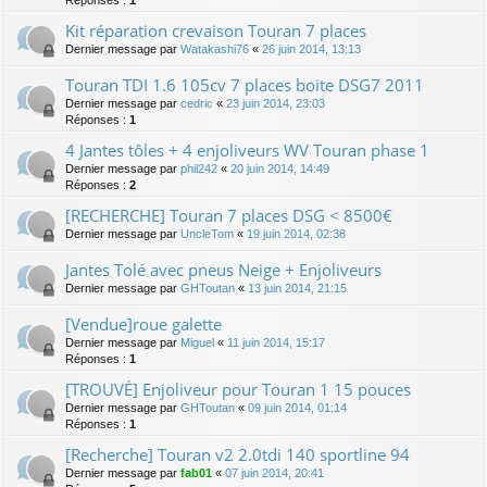
Kit réparation crevaison Touran 7 places
Dernier message par
Watakashi76
«
26 juin 2014, 13:13
Touran TDI 1.6 105cv 7 places boite DSG7 2011
Dernier message par
cedric
«
23 juin 2014, 23:03
Réponses :
1
4 Jantes tôles + 4 enjoliveurs WV Touran phase 1
Dernier message par
phil242
«
20 juin 2014, 14:49
Réponses :
2
[RECHERCHE] Touran 7 places DSG < 8500€
Dernier message par
UncleTom
«
19 juin 2014, 02:38
Jantes Tolé avec pneus Neige + Enjoliveurs
Dernier message par
GHToutan
«
13 juin 2014, 21:15
[Vendue]roue galette
Dernier message par
Miguel
«
11 juin 2014, 15:17
Réponses :
1
[TROUVÉ] Enjoliveur pour Touran 1 15 pouces
Dernier message par
GHToutan
«
09 juin 2014, 01:14
Réponses :
1
[Recherche] Touran v2 2.0tdi 140 sportline 94
Dernier message par
fab01
«
07 juin 2014, 20:41