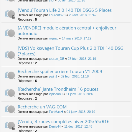
Dernier message par
thot
«
30 avr. 2018, 21:18
[Vendu]Touran Life 2.0 140 TDI DSG6 5 Places
Dernier message par
LaurentS73
«
23 avr. 2018, 21:42
Réponses :
5
[A VENDRE] module aération central + enjoliveur
autoradio
Dernier message par
niquau
«
14 mars 2018, 17:19
[VDS] Volkswagen Touran Cup Plus 2.0 TDI 140 DSG
(7places)
Dernier message par
touran_DE
«
27 févr. 2018, 21:19
Réponses :
2
Recherche spoiler arriere Touran V1 2009
Dernier message par
pipin1
«
02 févr. 2018, 11:18
Réponses :
6
[Recherche] Jante Trondheim 16 pouces
Dernier message par
lapinou80
«
11 janv. 2018, 20:46
Réponses :
2
Recherche un VAG-COM
Dernier message par
FunMasH
«
01 janv. 2018, 20:19
[Vendu] 4 roues complètes hiver 205/55/R16
Dernier message par
Denis44
«
11 déc. 2017, 12:48
Réponses :
2