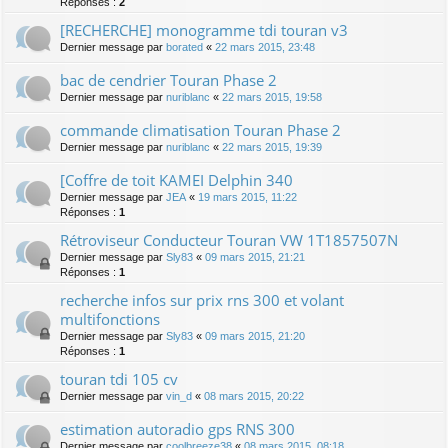
Réponses :
2
[RECHERCHE] monogramme tdi touran v3
Dernier message par
borated
«
22 mars 2015, 23:48
bac de cendrier Touran Phase 2
Dernier message par
nuriblanc
«
22 mars 2015, 19:58
commande climatisation Touran Phase 2
Dernier message par
nuriblanc
«
22 mars 2015, 19:39
[Coffre de toit KAMEI Delphin 340
Dernier message par
JEA
«
19 mars 2015, 11:22
Réponses :
1
Rétroviseur Conducteur Touran VW 1T1857507N
Dernier message par
Sly83
«
09 mars 2015, 21:21
Réponses :
1
recherche infos sur prix rns 300 et volant
multifonctions
Dernier message par
Sly83
«
09 mars 2015, 21:20
Réponses :
1
touran tdi 105 cv
Dernier message par
vin_d
«
08 mars 2015, 20:22
estimation autoradio gps RNS 300
Dernier message par
coolbreeze38
«
08 mars 2015, 08:18