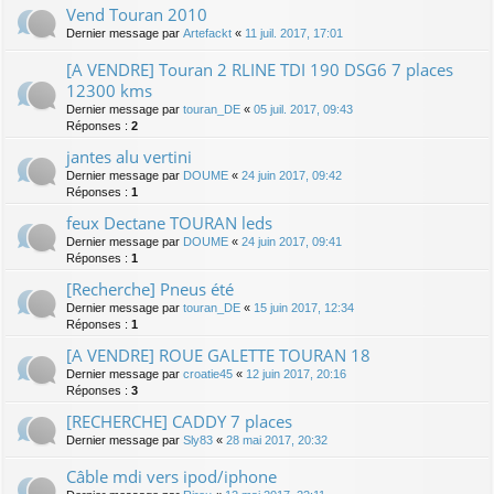
Vend Touran 2010
Dernier message par
Artefackt
«
11 juil. 2017, 17:01
[A VENDRE] Touran 2 RLINE TDI 190 DSG6 7 places
12300 kms
Dernier message par
touran_DE
«
05 juil. 2017, 09:43
Réponses :
2
jantes alu vertini
Dernier message par
DOUME
«
24 juin 2017, 09:42
Réponses :
1
feux Dectane TOURAN leds
Dernier message par
DOUME
«
24 juin 2017, 09:41
Réponses :
1
[Recherche] Pneus été
Dernier message par
touran_DE
«
15 juin 2017, 12:34
Réponses :
1
[A VENDRE] ROUE GALETTE TOURAN 18
Dernier message par
croatie45
«
12 juin 2017, 20:16
Réponses :
3
[RECHERCHE] CADDY 7 places
Dernier message par
Sly83
«
28 mai 2017, 20:32
Câble mdi vers ipod/iphone