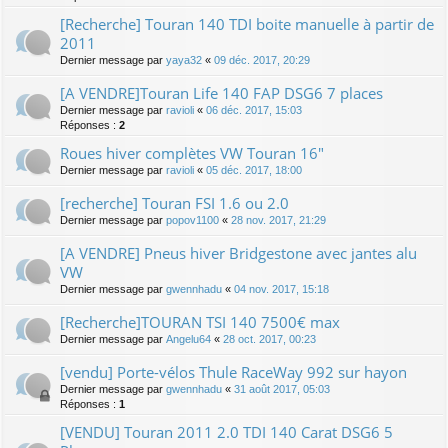
[Recherche] Touran 140 TDI boite manuelle à partir de
2011
Dernier message par
yaya32
«
09 déc. 2017, 20:29
[A VENDRE]Touran Life 140 FAP DSG6 7 places
Dernier message par
ravioli
«
06 déc. 2017, 15:03
Réponses :
2
Roues hiver complètes VW Touran 16"
Dernier message par
ravioli
«
05 déc. 2017, 18:00
[recherche] Touran FSI 1.6 ou 2.0
Dernier message par
popov1100
«
28 nov. 2017, 21:29
[A VENDRE] Pneus hiver Bridgestone avec jantes alu
VW
Dernier message par
gwennhadu
«
04 nov. 2017, 15:18
[Recherche]TOURAN TSI 140 7500€ max
Dernier message par
Angelu64
«
28 oct. 2017, 00:23
[vendu] Porte-vélos Thule RaceWay 992 sur hayon
Dernier message par
gwennhadu
«
31 août 2017, 05:03
Réponses :
1
[VENDU] Touran 2011 2.0 TDI 140 Carat DSG6 5