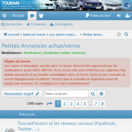
TouranPassion
Accueil
Faire un don
Le forum des propriétaires ou futurs acquéreurs du Volkswagen Touran
cc
Rechercher
or
Connexion
e
S’enregistrer
on
’e
ès
u
m
ne
nr
R
Accueil
Index du forum
Les autres voitures et ce qui touche à la voiture
Petites Annonces achat/vente
e
ra
m
br
xi
eg
Petites Annonces achat/vente
c
pi
s
es
on
ist
Modérateurs :
Modérateurs
,
Modérateur petites annonces
h
de
re
e
Règles du forum
Les sujets et messages, postés dans ce forum, devront être approuvés par les
r
r
modérateurs avant d'être affichés. Ils le seront s'ils sont conformes au règlement des
c
petites annonces et au modèle consultables dans ce forum. Dans le cas contraire, ils
seront désapprouvés et effacés. Pensez bien à consulter le règlement avant de
h
poster une annonce. En comptant sur votre compréhension
e
Rechercher
Recherche av
Nouveau sujet
r
Page
1
sur
7
2
3
4
5
7
1
Suivante
1598 sujets
…
Annonces
TouranPassion et les réseaux sociaux (Facebook,
Twitter, ...)