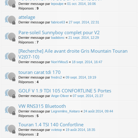
Dernier message par
lepoulpe
«
01 oct. 2014, 16:06
Réponses :
9
attelage
Dernier message par
fabrice63
«
27 sept. 2014, 22:31
Pare-soleil Sunnyboy complet pour V2
Dernier message par
badidonc
«
21 sept. 2014, 12:29
Réponses :
7
[Recherche] Aile avant droite Gris Mountain Touran
V2(07-10)
Dernier message par
NonYMouS
«
18 sept. 2014, 16:47
touran carat tdi 170
Dernier message par
fredrs2
«
09 sept. 2014, 19:19
Réponses :
4
GOLF V 1.9 TDI 105 CONFORTLINE 5 Portes
Dernier message par
Ange-Oliver
«
07 sept. 2014, 21:27
VW RNS315 Bluetooth
Dernier message par
Legremlins_Keitaro
«
24 août 2014, 09:44
Réponses :
5
Touran 1.4 TSI 140 Confortline
Dernier message par
vvletop
«
19 août 2014, 18:35
Réponses :
2