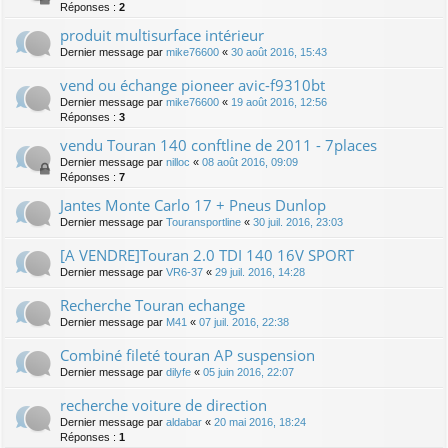
Réponses :
2
produit multisurface intérieur
Dernier message par
mike76600
«
30 août 2016, 15:43
vend ou échange pioneer avic-f9310bt
Dernier message par
mike76600
«
19 août 2016, 12:56
Réponses :
3
vendu Touran 140 conftline de 2011 - 7places
Dernier message par
nilloc
«
08 août 2016, 09:09
Réponses :
7
Jantes Monte Carlo 17 + Pneus Dunlop
Dernier message par
Touransportline
«
30 juil. 2016, 23:03
[A VENDRE]Touran 2.0 TDI 140 16V SPORT
Dernier message par
VR6-37
«
29 juil. 2016, 14:28
Recherche Touran echange
Dernier message par
M41
«
07 juil. 2016, 22:38
Combiné fileté touran AP suspension
Dernier message par
dilyfe
«
05 juin 2016, 22:07
recherche voiture de direction
Dernier message par
aldabar
«
20 mai 2016, 18:24
Réponses :
1