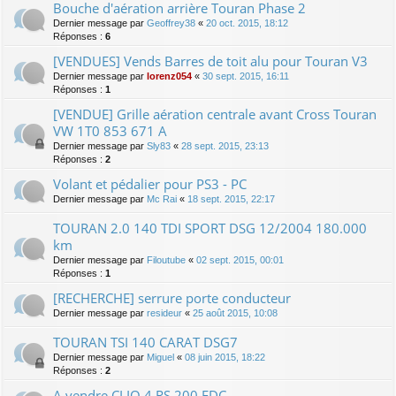
Bouche d'aération arrière Touran Phase 2
Dernier message par
Geoffrey38
«
20 oct. 2015, 18:12
Réponses :
6
[VENDUES] Vends Barres de toit alu pour Touran V3
Dernier message par
lorenz054
«
30 sept. 2015, 16:11
Réponses :
1
[VENDUE] Grille aération centrale avant Cross Touran
VW 1T0 853 671 A
Dernier message par
Sly83
«
28 sept. 2015, 23:13
Réponses :
2
Volant et pédalier pour PS3 - PC
Dernier message par
Mc Rai
«
18 sept. 2015, 22:17
TOURAN 2.0 140 TDI SPORT DSG 12/2004 180.000
km
Dernier message par
Filoutube
«
02 sept. 2015, 00:01
Réponses :
1
[RECHERCHE] serrure porte conducteur
Dernier message par
resideur
«
25 août 2015, 10:08
TOURAN TSI 140 CARAT DSG7
Dernier message par
Miguel
«
08 juin 2015, 18:22
Réponses :
2
A vendre CLIO 4 RS 200 EDC