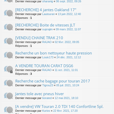
Dernier message par
sharanig
«
06 sept. 2022, 09:26
[RECHERCHE] 4 jantes Oakland 17"
Dernier message par
Lautouran
«
13 juin 2022, 12:40
Réponses :
1
[RECHERCHE] Boite de vitesses JLT
Dernier message par
suprajim
«
09 mars 2022, 11:07
[VENDU] CHAINE TRAK 210
Dernier message par
RAJAO
«
02 févr. 2022, 09:05
Réponses :
1
Recherche un bon nettoyeur haute pression
Dernier message par
Louis173
«
24 déc. 2021, 12:12
A VENDRE TOURAN CARAT DSG6
Dernier message par
RAJAO
«
11 oct. 2021, 11:01
Réponses :
3
Recherche cache bagage pour touran 2017
Dernier message par
Tigrou23
«
05 juil. 2021, 10:24
Jantes tole avec pneus hiver
Dernier message par
borated
«
12 mai 2021, 18:10
[A vendre] VW Touran 2.0 TDI 140 Confortline 5pl.
Dernier message par
Kurios
«
22 févr. 2021, 17:20