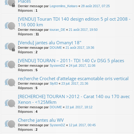
Places
Dernier message par
Legremlins_Keitaro
«
28 août 2017, 07:25
Réponses :
1
[VENDU] Touran TDI 140 design edition 5 pl oct 2008 -
116 000 km
Dernier message par
touran_DE
«
21 août 2017, 19:50
Réponses :
11
[Vendu] jantes alu Omanyt 18"
Dernier message par
DOUME
«
21 août 2017, 19:36
Réponses :
2
[VENDU] TOURAN – 2011- TDI 140 Cv DSG 5 places
Dernier message par
SystemDZ
«
24 juil. 2017, 11:06
Réponses :
5
recherche Crochet d'attelage escamotable oris vertical
Dernier message par
Sly83
«
23 juil. 2017, 21:36
Réponses :
5
[RECHERCHE] TOURAN >2012 - Carat 140 ou 170 avec
Xenon - <125Mkm
Dernier message par
DOUME
«
22 juil. 2017, 18:12
Réponses :
4
Cherche jantes alu WV
Dernier message par
SystemDZ
«
12 juil. 2017, 00:45
Réponses :
2