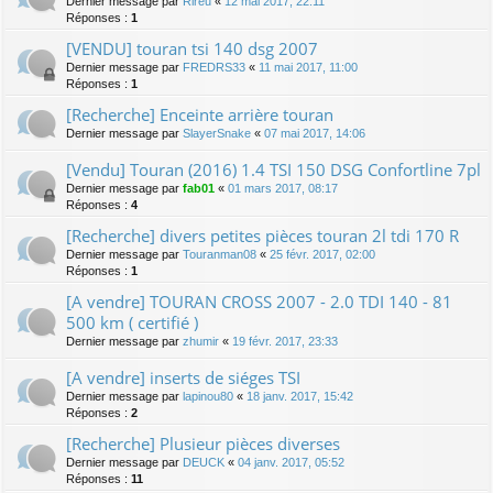
Dernier message par
Rireu
«
12 mai 2017, 22:11
Réponses :
1
[VENDU] touran tsi 140 dsg 2007
Dernier message par
FREDRS33
«
11 mai 2017, 11:00
Réponses :
1
[Recherche] Enceinte arrière touran
Dernier message par
SlayerSnake
«
07 mai 2017, 14:06
[Vendu] Touran (2016) 1.4 TSI 150 DSG Confortline 7pl
Dernier message par
fab01
«
01 mars 2017, 08:17
Réponses :
4
[Recherche] divers petites pièces touran 2l tdi 170 R
Dernier message par
Touranman08
«
25 févr. 2017, 02:00
Réponses :
1
[A vendre] TOURAN CROSS 2007 - 2.0 TDI 140 - 81
500 km ( certifié )
Dernier message par
zhumir
«
19 févr. 2017, 23:33
[A vendre] inserts de siéges TSI
Dernier message par
lapinou80
«
18 janv. 2017, 15:42
Réponses :
2
[Recherche] Plusieur pièces diverses
Dernier message par
DEUCK
«
04 janv. 2017, 05:52
Réponses :
11