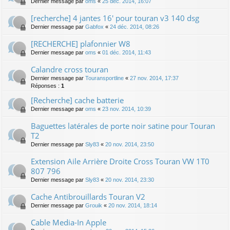
Dernier message par
oms
«
25 déc. 2014, 16:07
[recherche] 4 jantes 16' pour touran v3 140 dsg
Dernier message par
Gabfox
«
24 déc. 2014, 08:26
[RECHERCHE] plafonnier W8
Dernier message par
oms
«
01 déc. 2014, 11:43
Calandre cross touran
Dernier message par
Touransportline
«
27 nov. 2014, 17:37
Réponses :
1
[Recherche] cache batterie
Dernier message par
oms
«
23 nov. 2014, 10:39
Baguettes latérales de porte noir satine pour Touran
T2
Dernier message par
Sly83
«
20 nov. 2014, 23:50
Extension Aile Arrière Droite Cross Touran VW 1T0
807 796
Dernier message par
Sly83
«
20 nov. 2014, 23:30
Cache Antibrouillards Touran V2
Dernier message par
Grouik
«
20 nov. 2014, 18:14
Cable Media-In Apple