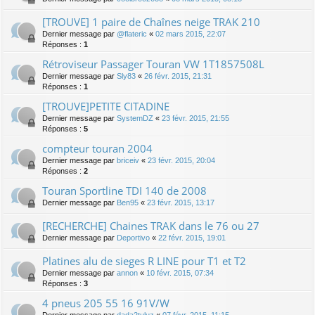
[TROUVE] 1 paire de Chaînes neige TRAK 210
Dernier message par
@flateric
«
02 mars 2015, 22:07
Réponses :
1
Rétroviseur Passager Touran VW 1T1857508L
Dernier message par
Sly83
«
26 févr. 2015, 21:31
Réponses :
1
[TROUVE]PETITE CITADINE
Dernier message par
SystemDZ
«
23 févr. 2015, 21:55
Réponses :
5
compteur touran 2004
Dernier message par
briceiv
«
23 févr. 2015, 20:04
Réponses :
2
Touran Sportline TDI 140 de 2008
Dernier message par
Ben95
«
23 févr. 2015, 13:17
[RECHERCHE] Chaines TRAK dans le 76 ou 27
Dernier message par
Deportivo
«
22 févr. 2015, 19:01
Platines alu de sieges R LINE pour T1 et T2
Dernier message par
annon
«
10 févr. 2015, 07:34
Réponses :
3
4 pneus 205 55 16 91V/W
Dernier message par
dada2tuluz
«
07 févr. 2015, 11:15