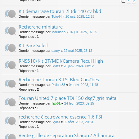
1
2
Kit démarrage touran 2l tdi 140 cv bkd
Dernier message par
Toto44
«
20 oct. 2025, 12:28
Recherche miniature
Dernier message par
Mariusco
«
16 juil. 2025, 02:25
Réponses :
1
Kit Pare Soleil
Dernier message par
samy
«
22 mai 2025, 23:12
RNS510/Kit BT/MDI/Camera Recul High
Dernier message par
Sly83
«
20 janv. 2024, 08:12
Réponses :
1
Recherche Touran 3 TSI Bleu Caraïbes
Dernier message par
Philou 33
«
04 nov. 2023, 11:48
Réponses :
2
Touran United 7 place TDi 150 dsg7 gris métal
Dernier message par
fab01
«
24 févr. 2023, 09:15
Réponses :
1
recherche électrovanne essence 1.6 FSI
Dernier message par
Sly83
«
02 févr. 2023, 20:31
Réponses :
1
Vente grille de séparation Sharan / Alhambra