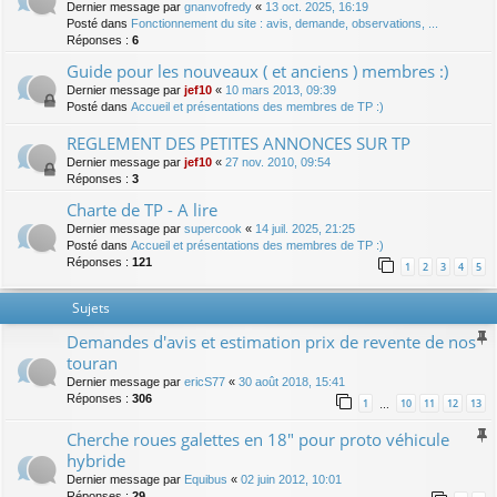
Dernier message par
gnanvofredy
«
13 oct. 2025, 16:19
Posté dans
Fonctionnement du site : avis, demande, observations, ...
Réponses :
6
Guide pour les nouveaux ( et anciens ) membres :)
Dernier message par
jef10
«
10 mars 2013, 09:39
Posté dans
Accueil et présentations des membres de TP :)
REGLEMENT DES PETITES ANNONCES SUR TP
Dernier message par
jef10
«
27 nov. 2010, 09:54
Réponses :
3
Charte de TP - A lire
Dernier message par
supercook
«
14 juil. 2025, 21:25
Posté dans
Accueil et présentations des membres de TP :)
Réponses :
121
1
2
3
4
5
Sujets
Demandes d'avis et estimation prix de revente de nos
touran
Dernier message par
ericS77
«
30 août 2018, 15:41
Réponses :
306
1
10
11
12
13
…
Cherche roues galettes en 18" pour proto véhicule
hybride
Dernier message par
Equibus
«
02 juin 2012, 10:01
Réponses :
29