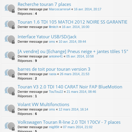
Recherche touran 7 places
Dernier message par
Marcocarrera4
«
16 avr. 2014, 20:17
Réponses :
4
Touran 1.6 TDI 105 MATCH 2012 NOIRE SS GARANTIE
Dernier message par
lllmitch
«
16 avr. 2014, 16:00
Interface Yatour USB/SD/Jack
Dernier message par
oms
«
10 avr. 2014, 09:44
[A vendre] ou [Echange] Pneus neige + jantes tôles 15"
Dernier message par
antoine41
«
05 avr. 2014, 10:58
Réponses :
9
barres de toit pour touran version 3
Dernier message par
rasta
«
26 mars 2014, 21:53
Réponses :
2
Touran V3 2.0 TDI 140 CARAT Noir FAP BlueMotion
Dernier message par
TouTou22
«
21 mars 2014, 08:46
Réponses :
1
Volant VW Multifonctions
Dernier message par
oms
«
12 mars 2014, 16:14
Réponses :
6
Volkswagen Touran R-line 2.0 TDI 170CV - 7 places
Dernier message par
mig95fr
«
07 mars 2014, 21:02
Réponses :
5