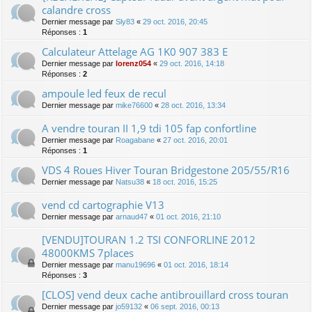
calandre cross
Dernier message par
Sly83
«
29 oct. 2016, 20:45
Réponses :
1
Calculateur Attelage AG 1K0 907 383 E
Dernier message par
lorenz054
«
29 oct. 2016, 14:18
Réponses :
2
ampoule led feux de recul
Dernier message par
mike76600
«
28 oct. 2016, 13:34
A vendre touran II 1,9 tdi 105 fap confortline
Dernier message par
Roagabane
«
27 oct. 2016, 20:01
Réponses :
1
VDS 4 Roues Hiver Touran Bridgestone 205/55/R16
Dernier message par
Natsu38
«
18 oct. 2016, 15:25
vend cd cartographie V13
Dernier message par
arnaud47
«
01 oct. 2016, 21:10
[VENDU]TOURAN 1.2 TSI CONFORLINE 2012
48000KMS 7places
Dernier message par
manu19696
«
01 oct. 2016, 18:14
Réponses :
3
[CLOS] vend deux cache antibrouillard cross touran
Dernier message par
jo59132
«
06 sept. 2016, 00:13