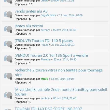
Dernier message par
urban
«
20 nov. 2014, 15:26
Réponses :
10
vends jantes alu A3
Dernier message par
BugsBUNNY
«
17 nov. 2014, 20:06
Réponses :
6
jantes alu Vertini
Dernier message par
berenty
«
15 nov. 2014, 08:48
Réponses :
4
(TROUVE) Touran TDI 140 5 places
Dernier message par
Poc26
«
27 oct. 2014, 09:10
Réponses :
2
(VENDU) Touran 2.0 Tdi 136 Sport à vendre
Dernier message par
Phaeton
«
23 oct. 2014, 20:40
Réponses :
1
recherche 2 touran vitres non teintée pour tournage
nice
Dernier message par
fab01
«
13 oct. 2014, 18:19
Réponses :
4
[A vendre] Ensemble 2nde monte SunniBoy pare soleil
touran
Dernier message par
sebhout
«
06 oct. 2014, 21:40
Réponses :
1
TOURAN TDI 140 DSG SPORTLINE 2007