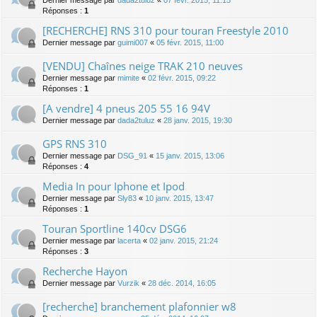
Réponses :
1
[RECHERCHE] RNS 310 pour touran Freestyle 2010
Dernier message par
guimi007
«
05 févr. 2015, 11:00
[VENDU] Chaînes neige TRAK 210 neuves
Dernier message par
mimite
«
02 févr. 2015, 09:22
Réponses :
1
[A vendre] 4 pneus 205 55 16 94V
Dernier message par
dada2tuluz
«
28 janv. 2015, 19:30
GPS RNS 310
Dernier message par
DSG_91
«
15 janv. 2015, 13:06
Réponses :
4
Media In pour Iphone et Ipod
Dernier message par
Sly83
«
10 janv. 2015, 13:47
Réponses :
1
Touran Sportline 140cv DSG6
Dernier message par
lacerta
«
02 janv. 2015, 21:24
Réponses :
3
Recherche Hayon
Dernier message par
Vurzik
«
28 déc. 2014, 16:05
[recherche] branchement plafonnier w8