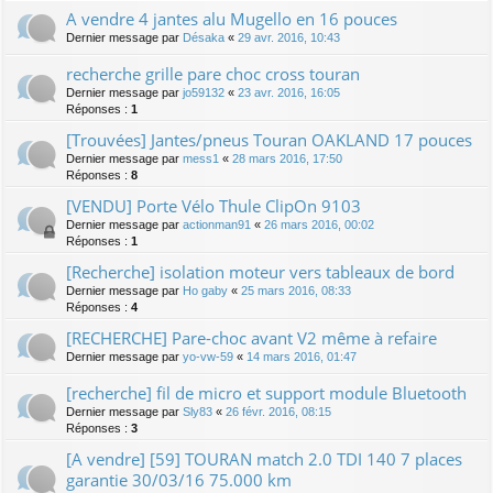
A vendre 4 jantes alu Mugello en 16 pouces
Dernier message par
Désaka
«
29 avr. 2016, 10:43
recherche grille pare choc cross touran
Dernier message par
jo59132
«
23 avr. 2016, 16:05
Réponses :
1
[Trouvées] Jantes/pneus Touran OAKLAND 17 pouces
Dernier message par
mess1
«
28 mars 2016, 17:50
Réponses :
8
[VENDU] Porte Vélo Thule ClipOn 9103
Dernier message par
actionman91
«
26 mars 2016, 00:02
Réponses :
1
[Recherche] isolation moteur vers tableaux de bord
Dernier message par
Ho gaby
«
25 mars 2016, 08:33
Réponses :
4
[RECHERCHE] Pare-choc avant V2 même à refaire
Dernier message par
yo-vw-59
«
14 mars 2016, 01:47
[recherche] fil de micro et support module Bluetooth
Dernier message par
Sly83
«
26 févr. 2016, 08:15
Réponses :
3
[A vendre] [59] TOURAN match 2.0 TDI 140 7 places
garantie 30/03/16 75.000 km