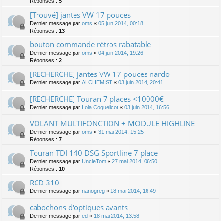
Réponses :
5
[Trouvé] jantes VW 17 pouces
Dernier message par
oms
«
05 juin 2014, 00:18
Réponses :
13
bouton commande rétros rabatable
Dernier message par
oms
«
04 juin 2014, 19:26
Réponses :
2
[RECHERCHE] jantes VW 17 pouces nardo
Dernier message par
ALCHEMIST
«
03 juin 2014, 20:41
[RECHERCHE] Touran 7 places <10000€
Dernier message par
Lola Coquelicot
«
03 juin 2014, 16:56
VOLANT MULTIFONCTION + MODULE HIGHLINE
Dernier message par
oms
«
31 mai 2014, 15:25
Réponses :
7
Touran TDI 140 DSG Sportline 7 place
Dernier message par
UncleTom
«
27 mai 2014, 06:50
Réponses :
10
RCD 310
Dernier message par
nanogreg
«
18 mai 2014, 16:49
cabochons d'optiques avants
Dernier message par
ed
«
18 mai 2014, 13:58