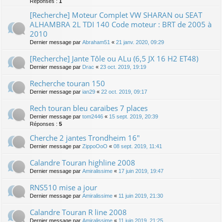
Réponses :
1
[Recherche] Moteur Complet VW SHARAN ou SEAT
ALHAMBRA 2L TDI 140 Code moteur : BRT de 2005 à
2010
Dernier message par
Abraham51
«
21 janv. 2020, 09:29
[Recherche] Jante Tôle ou ALu (6,5 JX 16 H2 ET48)
Dernier message par
Drac
«
23 oct. 2019, 19:19
Recherche touran 150
Dernier message par
ian29
«
22 oct. 2019, 09:17
Rech touran bleu caraibes 7 places
Dernier message par
tom2446
«
15 sept. 2019, 20:39
Réponses :
5
Cherche 2 jantes Trondheim 16"
Dernier message par
ZippoOoO
«
08 sept. 2019, 11:41
Calandre Touran highline 2008
Dernier message par
Amiralissime
«
17 juin 2019, 19:47
RNS510 mise a jour
Dernier message par
Amiralissime
«
11 juin 2019, 21:30
Calandre Touran R line 2008
Dernier message par
Amiralissime
«
11 juin 2019, 21:25