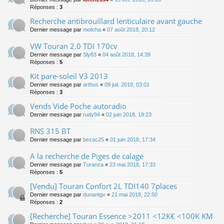
Réponses :
3
Recherche antibrouillard lenticulaire avant gauche
Dernier message par
motcha
«
07 août 2018, 20:12
VW Touran 2.0 TDI 170cv
Dernier message par
Sly83
«
04 août 2018, 14:39
Réponses :
5
Kit pare-soleil V3 2013
Dernier message par
arthus
«
09 juil. 2018, 03:01
Réponses :
3
Vends Vide Poche autoradio
Dernier message par
rudy94
«
02 juin 2018, 19:23
RNS 315 BT
Dernier message par
bezac25
«
01 juin 2018, 17:34
A la recherche de Piges de calage
Dernier message par
Turanza
«
23 mai 2018, 17:33
Réponses :
5
[Vendu] Touran Confort 2L TDI140 7places
Dernier message par
dunantgv
«
21 mai 2018, 22:50
Réponses :
2
[Recherche] Touran Essence >2011 <12K€ <100K KM