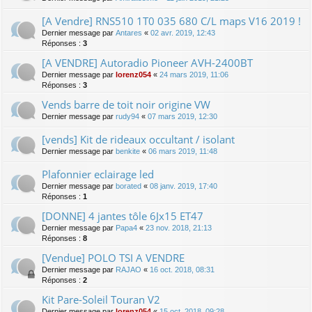
[A Vendre] RNS510 1T0 035 680 C/L maps V16 2019 !
Dernier message par
Antares
«
02 avr. 2019, 12:43
Réponses :
3
[A VENDRE] Autoradio Pioneer AVH-2400BT
Dernier message par
lorenz054
«
24 mars 2019, 11:06
Réponses :
3
Vends barre de toit noir origine VW
Dernier message par
rudy94
«
07 mars 2019, 12:30
[vends] Kit de rideaux occultant / isolant
Dernier message par
benkite
«
06 mars 2019, 11:48
Plafonnier eclairage led
Dernier message par
borated
«
08 janv. 2019, 17:40
Réponses :
1
[DONNE] 4 jantes tôle 6Jx15 ET47
Dernier message par
Papa4
«
23 nov. 2018, 21:13
Réponses :
8
[Vendue] POLO TSI A VENDRE
Dernier message par
RAJAO
«
16 oct. 2018, 08:31
Réponses :
2
Kit Pare-Soleil Touran V2
Dernier message par
lorenz054
«
15 oct. 2018, 09:28