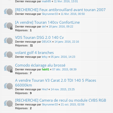
Dernier message par
math85
«
11 févr. 2016, 13:01
[RECHERCHE] Feux antibrouillard avant touran 2007
Dernier message par
Skyrunner33
«
11 févr. 2016, 00:50
[A vendre] Touran 140cv ConfortLine
Dernier message par
def
«
18 janv. 2016, 09:22
Réponses :
1
VDS Touran DSG 2.0 140 Cv
Dernier message par
DEUCK
«
14 janv. 2016, 22:16
Réponses :
11
volant golf 4 branches
Dernier message par
lefsy
«
05 janv. 2016, 14:23
Comodo éclairage alu brossé
Dernier message par
fab01
«
07 déc. 2015, 08:39
Réponses :
7
A vendre Touran V3 Carat 2.0 TDI 140 5 Places
66000km
Dernier message par
Hncf
«
14 nov. 2015, 23:25
Réponses :
9
[RECHERCHE] Camera de recul ou module CVBS RGB
Dernier message par
Skyrunner33
«
21 oct. 2015, 02:59
Réponses :
2