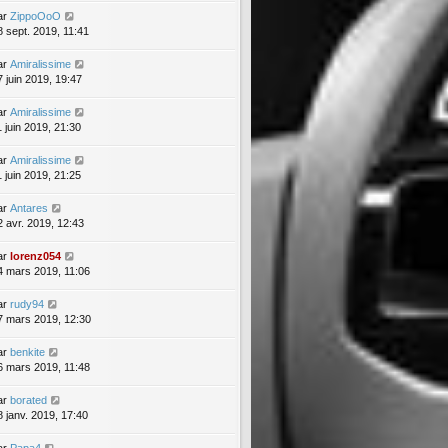
ar
ZippoOoO
8 sept. 2019, 11:41
ar
Amiralissime
7 juin 2019, 19:47
ar
Amiralissime
1 juin 2019, 21:30
ar
Amiralissime
1 juin 2019, 21:25
ar
Antares
2 avr. 2019, 12:43
ar
lorenz054
4 mars 2019, 11:06
ar
rudy94
7 mars 2019, 12:30
ar
benkite
6 mars 2019, 11:48
ar
borated
8 janv. 2019, 17:40
ar
Papa4