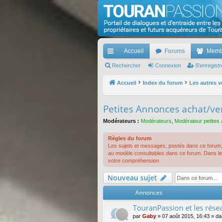
TouranPassion
Le forum des propriétaires ou futurs acquéreurs d
Accueil
Forums
Memb
cc
Rechercher
Connexion
S’enregistr
ès
Accueil
Index du forum
Les autres v
ra
Petites Annonces achat/ve
pi
Modérateurs :
Modérateurs
,
Modérateur petites
de
Règles du forum
Les sujets et messages, postés dans ce forum, 
au modèle consultables dans ce forum. Dans le 
votre compréhension
Nouveau sujet
Annonces
TouranPassion et les résea
par
Gaby
»
07 août 2015, 16:43
» d