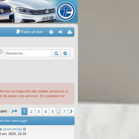
Faire un don
A
FA
on
’e
Q
ne
nr
Rechercher
Recherche avancée
xi
eg
on
ist
re
r
onformes au règlement des petites annonces et
ant de poster une annonce. En comptant sur
Page
1
sur
7
2
3
4
5
7
1
Suivante
ujets
…
ernier message
ar
gnanvofredy
3 oct. 2025, 16:19