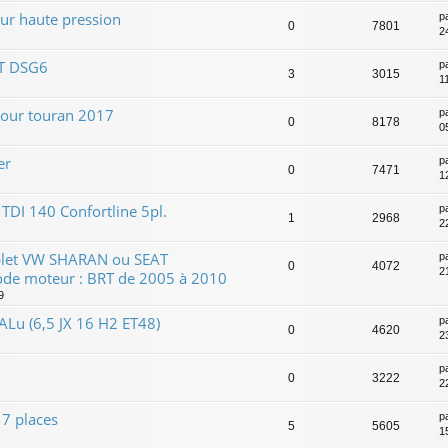
ur haute pression
p
0
7801
2
T DSG6
p
3
3015
1
pour touran 2017
p
0
8178
05
er
p
0
7471
1
TDI 140 Confortline 5pl.
p
1
2968
2
plet VW SHARAN ou SEAT
p
0
4072
2
de moteur : BRT de 2005 à 2010
9
 ALu (6,5 JX 16 H2 ET48)
p
0
4620
2
p
0
3222
2
 7 places
p
5
5605
1