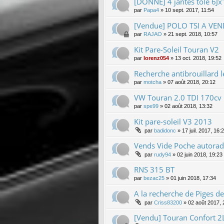
[DONNE] 4 jantes tôle 6J
par
Papa4
»
10 sept. 2017, 11:54
[Vendue] POLO TSI A VE
par
RAJAO
»
21 sept. 2018, 10:57
Kit Pare-Soleil Touran V2
par
lorenz054
»
13 oct. 2018, 19:52
Recherche antibrouillard l
par
motcha
»
07 août 2018, 20:12
VW Touran 2.0 TDI 170cv
par
spe99
»
02 août 2018, 13:32
Kit pare-soleil V3 2013
par
badidonc
»
17 juil. 2017, 16:
Vends Vide Poche autorad
par
rudy94
»
02 juin 2018, 19:23
RNS 315 BT
par
bezac25
»
01 juin 2018, 17:34
A la recherche de Piges de
par
Criss83200
»
02 août 2017, 
[Vendu] Touran Confort 2