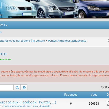
u Volkswagen Touran
res
er
oitures et ce qui touche à la voiture
Petites Annonces achat/vente
nte
 annonces
devront être approuvés par les modérateurs avant d'être affichés. Ils le seront s'ils sont c
cas contraire, ils seront désapprouvés et effacés. Pensez bien à consulter le règlement av
Rechercher
Recherche avancée
1598 s
Réponses
Vues
D
ux sociaux (Facebook, Twitter, ...)
p
6
166328
1
ans
Fonctionnement du site : avis, demande,