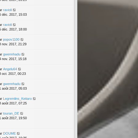
ar
ravioli
6 déc. 2017, 15:03
ar
ravioli
5 déc. 2017, 18:00
ar
popov1100
8 nov. 2017, 21:29
ar
gwennhadu
4 nov. 2017, 15:18
ar
Angelu64
8 oct. 2017, 00:23
ar
gwennhadu
1 août 2017, 05:03
ar
Legremlins_Keitaro
8 août 2017, 07:25
ar
touran_DE
1 août 2017, 19:50
ar
DOUME
1 août 2017, 19:36