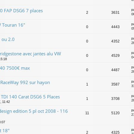
40 FAP DSG6 7 places
p
2
3631
0
W Touran 16"
p
0
4443
0
6 ou 2.0
p
0
4352
2
ridgestone avec jantes alu VW
p
0
4529
0
15:18
140 7500€ max
p
0
4487
2
e RaceWay 992 sur hayon
p
1
3587
3
TDI 140 Carat DSG6 5 Places
p
1
3708
2
7, 11:42
sign edition 5 pl oct 2008 - 116
p
11
5120
2
8:07
t 18"
p
2
4325
2