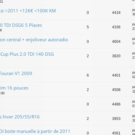
:51
nce >2011 <12K€ <100K KM
p
0
4418
3
40 TDI DSG6 5 Places
p
5
4336
2
46
n central + enjoliveur autoradio
p
0
4604
1
Cup Plus 2.0 TDI 140 DSG
p
2
3820
2
 Touran V1 2009
p
6
4401
0
eim 16 pouces
p
2
4508
1
2:00
p
0
4486
0
s hiver 205/55/R16
p
2
3953
1
I boite manuelle à partir de 2011
p
0
4561
0