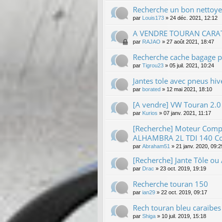
Recherche un bon nettoye
par
Louis173
»
24 déc. 2021, 12:12
A VENDRE TOURAN CARA
par
RAJAO
»
27 août 2021, 18:47
Recherche cache bagage 
par
Tigrou23
»
05 juil. 2021, 10:24
Jantes tole avec pneus hiv
par
borated
»
12 mai 2021, 18:10
[A vendre] VW Touran 2.0 
par
Kurios
»
07 janv. 2021, 11:17
[Recherche] Moteur Com
ALHAMBRA 2L TDI 140 Co
par
Abraham51
»
21 janv. 2020, 09:2
[Recherche] Jante Tôle ou
par
Drac
»
23 oct. 2019, 19:19
Recherche touran 150
par
ian29
»
22 oct. 2019, 09:17
Rech touran bleu caraibes
par
Shiga
»
10 juil. 2019, 15:18