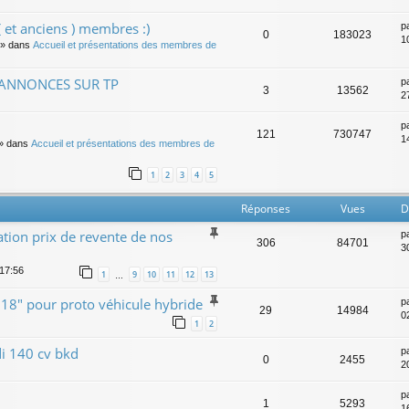
 et anciens ) membres :)
p
0
183023
1
» dans
Accueil et présentations des membres de
 ANNONCES SUR TP
p
3
13562
2
p
121
730747
14
» dans
Accueil et présentations des membres de
1
2
3
4
5
Réponses
Vues
D
tion prix de revente de nos
p
306
84701
3
 17:56
1
9
10
11
12
13
…
 18" pour proto véhicule hybride
p
29
14984
0
1
2
di 140 cv bkd
p
0
2455
2
p
1
5293
16