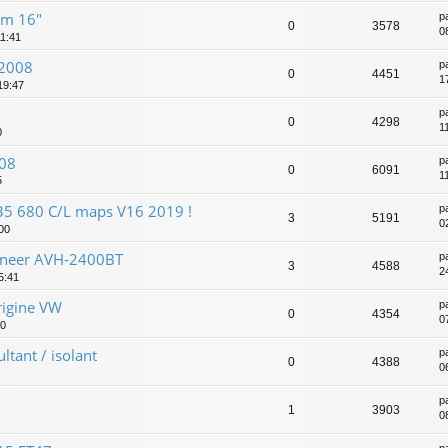
im 16"
p
0
3578
0
11:41
 2008
p
0
4451
1
 19:47
p
0
4298
1
0
008
p
0
6091
1
5
35 680 C/L maps V16 2019 !
p
3
5191
0
00
oneer AVH-2400BT
p
3
4588
2
5:41
rigine VW
p
0
4354
0
30
ltant / isolant
p
0
4388
0
p
1
3903
0
p