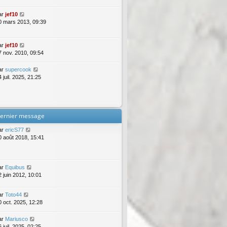
ar
jef10
0 mars 2013, 09:39
ar
jef10
7 nov. 2010, 09:54
ar
supercook
 juil. 2025, 21:25
ernier message
ar
ericS77
0 août 2018, 15:41
ar
Equibus
2 juin 2012, 10:01
ar
Toto44
0 oct. 2025, 12:28
ar
Mariusco
 juil. 2025, 02:25