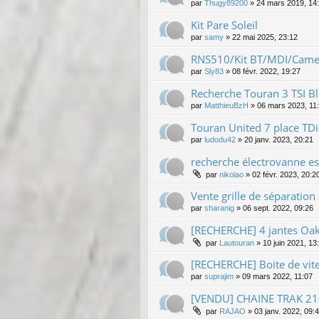
par
Thugy89200
»
24 mars 2019, 14
Kit Pare Soleil
par
samy
»
22 mai 2025, 23:12
RNS510/Kit BT/MDI/Camer
par
Sly83
»
08 févr. 2022, 19:27
Recherche Touran 3 TSI Bl
par
MatthieuBzH
»
06 mars 2023, 11
Touran United 7 place TDi
par
ludodu42
»
20 janv. 2023, 20:21
recherche électrovanne es
par
nikolao
»
02 févr. 2023, 20:2
Vente grille de séparatio
par
sharanig
»
06 sept. 2022, 09:26
[RECHERCHE] 4 jantes Oak
par
Lautouran
»
10 juin 2021, 13
[RECHERCHE] Boite de vite
par
suprajim
»
09 mars 2022, 11:07
[VENDU] CHAINE TRAK 21
par
RAJAO
»
03 janv. 2022, 09: