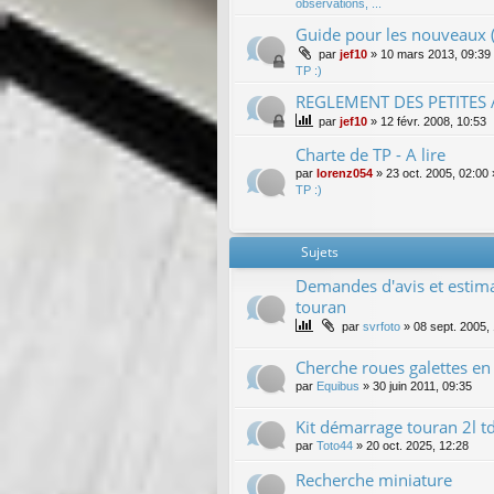
observations, ...
Guide pour les nouveaux (
par
jef10
»
10 mars 2013, 09:39
TP :)
REGLEMENT DES PETITES
par
jef10
»
12 févr. 2008, 10:53
Charte de TP - A lire
par
lorenz054
»
23 oct. 2005, 02:00
TP :)
Sujets
Demandes d'avis et estima
touran
par
svrfoto
»
08 sept. 2005,
Cherche roues galettes en
par
Equibus
»
30 juin 2011, 09:35
Kit démarrage touran 2l t
par
Toto44
»
20 oct. 2025, 12:28
Recherche miniature