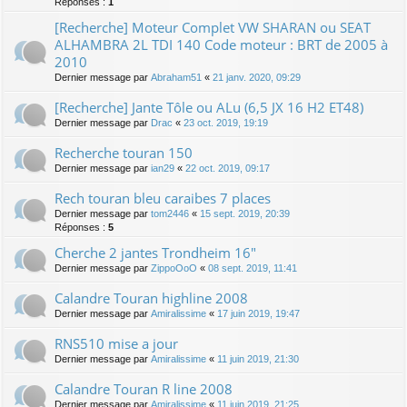
Réponses :
1
[Recherche] Moteur Complet VW SHARAN ou SEAT
ALHAMBRA 2L TDI 140 Code moteur : BRT de 2005 à
2010
Dernier message par
Abraham51
«
21 janv. 2020, 09:29
[Recherche] Jante Tôle ou ALu (6,5 JX 16 H2 ET48)
Dernier message par
Drac
«
23 oct. 2019, 19:19
Recherche touran 150
Dernier message par
ian29
«
22 oct. 2019, 09:17
Rech touran bleu caraibes 7 places
Dernier message par
tom2446
«
15 sept. 2019, 20:39
Réponses :
5
Cherche 2 jantes Trondheim 16"
Dernier message par
ZippoOoO
«
08 sept. 2019, 11:41
Calandre Touran highline 2008
Dernier message par
Amiralissime
«
17 juin 2019, 19:47
RNS510 mise a jour
Dernier message par
Amiralissime
«
11 juin 2019, 21:30
Calandre Touran R line 2008
Dernier message par
Amiralissime
«
11 juin 2019, 21:25