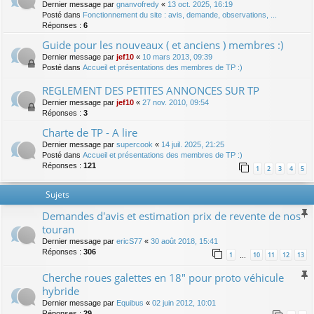
Dernier message par
gnanvofredy
«
13 oct. 2025, 16:19
Posté dans
Fonctionnement du site : avis, demande, observations, ...
Réponses :
6
Guide pour les nouveaux ( et anciens ) membres :)
Dernier message par
jef10
«
10 mars 2013, 09:39
Posté dans
Accueil et présentations des membres de TP :)
REGLEMENT DES PETITES ANNONCES SUR TP
Dernier message par
jef10
«
27 nov. 2010, 09:54
Réponses :
3
Charte de TP - A lire
Dernier message par
supercook
«
14 juil. 2025, 21:25
Posté dans
Accueil et présentations des membres de TP :)
Réponses :
121
1
2
3
4
5
Sujets
Demandes d'avis et estimation prix de revente de nos
touran
Dernier message par
ericS77
«
30 août 2018, 15:41
Réponses :
306
1
10
11
12
13
…
Cherche roues galettes en 18" pour proto véhicule
hybride
Dernier message par
Equibus
«
02 juin 2012, 10:01
Réponses :
29