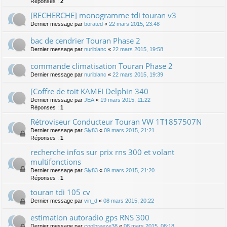
Réponses :
2
[RECHERCHE] monogramme tdi touran v3
Dernier message par
borated
«
22 mars 2015, 23:48
bac de cendrier Touran Phase 2
Dernier message par
nuriblanc
«
22 mars 2015, 19:58
commande climatisation Touran Phase 2
Dernier message par
nuriblanc
«
22 mars 2015, 19:39
[Coffre de toit KAMEI Delphin 340
Dernier message par
JEA
«
19 mars 2015, 11:22
Réponses :
1
Rétroviseur Conducteur Touran VW 1T1857507N
Dernier message par
Sly83
«
09 mars 2015, 21:21
Réponses :
1
recherche infos sur prix rns 300 et volant
multifonctions
Dernier message par
Sly83
«
09 mars 2015, 21:20
Réponses :
1
touran tdi 105 cv
Dernier message par
vin_d
«
08 mars 2015, 20:22
estimation autoradio gps RNS 300
Dernier message par
coolbreeze38
«
08 mars 2015, 08:18