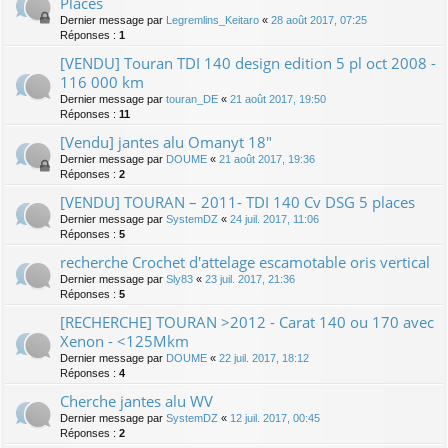
Places
Dernier message par
Legremlins_Keitaro
«
28 août 2017, 07:25
Réponses :
1
[VENDU] Touran TDI 140 design edition 5 pl oct 2008 -
116 000 km
Dernier message par
touran_DE
«
21 août 2017, 19:50
Réponses :
11
[Vendu] jantes alu Omanyt 18"
Dernier message par
DOUME
«
21 août 2017, 19:36
Réponses :
2
[VENDU] TOURAN – 2011- TDI 140 Cv DSG 5 places
Dernier message par
SystemDZ
«
24 juil. 2017, 11:06
Réponses :
5
recherche Crochet d'attelage escamotable oris vertical
Dernier message par
Sly83
«
23 juil. 2017, 21:36
Réponses :
5
[RECHERCHE] TOURAN >2012 - Carat 140 ou 170 avec
Xenon - <125Mkm
Dernier message par
DOUME
«
22 juil. 2017, 18:12
Réponses :
4
Cherche jantes alu WV
Dernier message par
SystemDZ
«
12 juil. 2017, 00:45
Réponses :
2