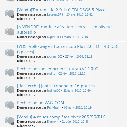
Dernier message par
thot
«
30 avr. 2018, 21:18
[Vendu]Touran Life 2.0 140 TDI DSG6 5 Places
Dernier message par
LaurentS73
«
23 avr. 2018, 21:42
Réponses :
5
[A VENDRE] module aération central + enjoliveur
autoradio
Dernier message par
niquau
«
14 mars 2018, 17:19
[VDS] Volkswagen Touran Cup Plus 2.0 TDI 140 DSG
(7places)
Dernier message par
touran_DE
«
27 févr. 2018, 21:19
Réponses :
2
Recherche spoiler arriere Touran V1 2009
Dernier message par
pipin1
«
02 févr. 2018, 11:18
Réponses :
6
[Recherche] Jante Trondheim 16 pouces
Dernier message par
lapinou80
«
11 janv. 2018, 20:46
Réponses :
2
Recherche un VAG-COM
Dernier message par
FunMasH
«
01 janv. 2018, 20:19
[Vendu] 4 roues complètes hiver 205/55/R16
Dernier message par
Denis44
«
11 déc. 2017, 12:48
Réponses :
2