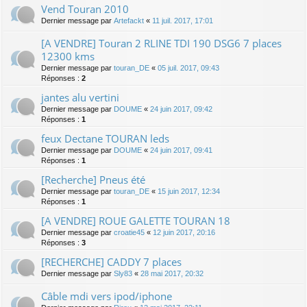
Vend Touran 2010
Dernier message par
Artefackt
«
11 juil. 2017, 17:01
[A VENDRE] Touran 2 RLINE TDI 190 DSG6 7 places
12300 kms
Dernier message par
touran_DE
«
05 juil. 2017, 09:43
Réponses :
2
jantes alu vertini
Dernier message par
DOUME
«
24 juin 2017, 09:42
Réponses :
1
feux Dectane TOURAN leds
Dernier message par
DOUME
«
24 juin 2017, 09:41
Réponses :
1
[Recherche] Pneus été
Dernier message par
touran_DE
«
15 juin 2017, 12:34
Réponses :
1
[A VENDRE] ROUE GALETTE TOURAN 18
Dernier message par
croatie45
«
12 juin 2017, 20:16
Réponses :
3
[RECHERCHE] CADDY 7 places
Dernier message par
Sly83
«
28 mai 2017, 20:32
Câble mdi vers ipod/iphone