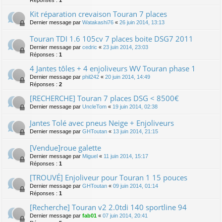
Kit réparation crevaison Touran 7 places
Dernier message par
Watakashi76
«
26 juin 2014, 13:13
Touran TDI 1.6 105cv 7 places boite DSG7 2011
Dernier message par
cedric
«
23 juin 2014, 23:03
Réponses :
1
4 Jantes tôles + 4 enjoliveurs WV Touran phase 1
Dernier message par
phil242
«
20 juin 2014, 14:49
Réponses :
2
[RECHERCHE] Touran 7 places DSG < 8500€
Dernier message par
UncleTom
«
19 juin 2014, 02:38
Jantes Tolé avec pneus Neige + Enjoliveurs
Dernier message par
GHToutan
«
13 juin 2014, 21:15
[Vendue]roue galette
Dernier message par
Miguel
«
11 juin 2014, 15:17
Réponses :
1
[TROUVÉ] Enjoliveur pour Touran 1 15 pouces
Dernier message par
GHToutan
«
09 juin 2014, 01:14
Réponses :
1
[Recherche] Touran v2 2.0tdi 140 sportline 94
Dernier message par
fab01
«
07 juin 2014, 20:41