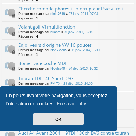
Cherche comodo phares + interrupteur lève vitre + ......
Dernier message par
chris7619
«
07 janv. 2014, 07:03
Réponses :
1
Volant golf VI multifonction
Dernier message par
briceiv
«
04 janv. 2014, 16:10
Réponses :
4
Enjoliveurs d'origine VW 16 pouces
Dernier message par
NonYMouS
«
03 janv. 2014, 15:17
Réponses :
1
Boitier vide poche MDI
Dernier message par
Nicolas49
«
24 déc. 2013, 16:32
Touran TDI 140 Sport DSG
Dernier message par
FM 73
«
23 déc. 2013, 20:33
Réponses :
12
En poursuivant votre navigation, vous acceptez
Touran 2.0 TDI 170cv DSG6 CARAT 06/2012
Dernier message par
Mc Rai
«
22 déc. 2013, 14:09
l’utilisation de cookies.
En savoir plus
Réponses :
7
Touran 2.0 TDI 140 ch DSG 2009 confortline
OK
Dernier message par
Ricou68
«
29 nov. 2013, 23:01
Réponses :
1
Audi A4 Avant 2004 1.9TDI 130ch BV6 contre touran