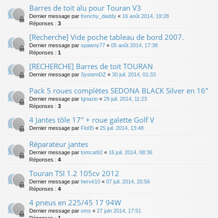
Barres de toit alu pour Touran V3
Dernier message par
frenchy_daddy
«
16 août 2014, 19:28
Réponses :
3
[Recherche] Vide poche tableau de bord 2007.
Dernier message par
spawny77
«
05 août 2014, 17:38
Réponses :
1
[RECHERCHE] Barres de toit TOURAN
Dernier message par
SystemDZ
«
30 juil. 2014, 01:33
Pack 5 roues complètes SEDONA BLACK Silver en 16"
Dernier message par
Ignazio
«
29 juil. 2014, 11:23
Réponses :
3
4 Jantes tôle 17" + roue galette Golf V
Dernier message par
Flo05
«
25 juil. 2014, 13:48
Réparateur jantes
Dernier message par
tomcat92
«
16 juil. 2014, 08:36
Réponses :
4
Touran TSI 1.2 105cv 2012
Dernier message par
hervé10
«
07 juil. 2014, 20:56
Réponses :
4
4 pneus en 225/45 17 94W
Dernier message par
oms
«
27 juin 2014, 17:51
Réponses :
1