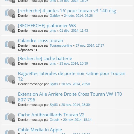
Dernier message par
oms
«
25 déc. 2014, 16:07
[recherche] 4 jantes 16' pour touran v3 140 dsg
Dernier message par
Gabfox
«
24 déc. 2014, 08:26
[RECHERCHE] plafonnier W8
Dernier message par
oms
«
01 déc. 2014, 11:43
Calandre cross touran
Dernier message par
Touransportline
«
27 nov. 2014, 17:37
Réponses :
1
[Recherche] cache batterie
Dernier message par
oms
«
23 nov. 2014, 10:39
Baguettes latérales de porte noir satine pour Touran
T2
Dernier message par
Sly83
«
20 nov. 2014, 23:50
Extension Aile Arrière Droite Cross Touran VW 1T0
807 796
Dernier message par
Sly83
«
20 nov. 2014, 23:30
Cache Antibrouillards Touran V2
Dernier message par
Grouik
«
20 nov. 2014, 18:14
Cable Media-In Apple