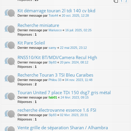
1
2
Kit démarrage touran 2l tdi 140 cv bkd
Dernier message par
Toto44
«
20 oct. 2025, 12:28
Recherche miniature
Dernier message par
Mariusco
«
16 juil. 2025, 02:25
Réponses :
1
Kit Pare Soleil
Dernier message par
samy
«
22 mai 2025, 23:12
RNS510/Kit BT/MDI/Camera Recul High
Dernier message par
Sly83
«
20 janv. 2024, 08:12
Réponses :
1
Recherche Touran 3 TSI Bleu Caraïbes
Dernier message par
Philou 33
«
04 nov. 2023, 11:48
Réponses :
2
Touran United 7 place TDi 150 dsg7 gris métal
Dernier message par
fab01
«
24 févr. 2023, 09:15
Réponses :
1
recherche électrovanne essence 1.6 FSI
Dernier message par
Sly83
«
02 févr. 2023, 20:31
Réponses :
1
Vente grille de séparation Sharan / Alhambra