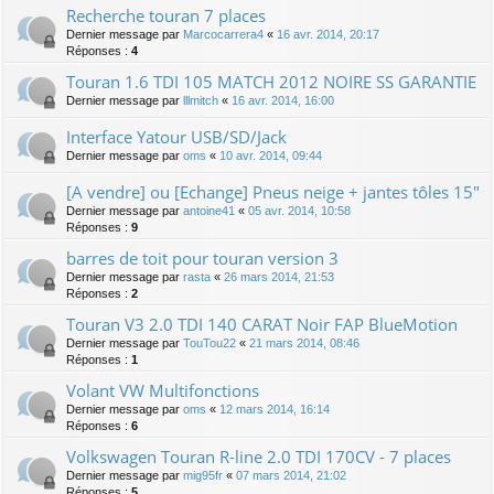
Recherche touran 7 places
Dernier message par
Marcocarrera4
«
16 avr. 2014, 20:17
Réponses :
4
Touran 1.6 TDI 105 MATCH 2012 NOIRE SS GARANTIE
Dernier message par
lllmitch
«
16 avr. 2014, 16:00
Interface Yatour USB/SD/Jack
Dernier message par
oms
«
10 avr. 2014, 09:44
[A vendre] ou [Echange] Pneus neige + jantes tôles 15"
Dernier message par
antoine41
«
05 avr. 2014, 10:58
Réponses :
9
barres de toit pour touran version 3
Dernier message par
rasta
«
26 mars 2014, 21:53
Réponses :
2
Touran V3 2.0 TDI 140 CARAT Noir FAP BlueMotion
Dernier message par
TouTou22
«
21 mars 2014, 08:46
Réponses :
1
Volant VW Multifonctions
Dernier message par
oms
«
12 mars 2014, 16:14
Réponses :
6
Volkswagen Touran R-line 2.0 TDI 170CV - 7 places
Dernier message par
mig95fr
«
07 mars 2014, 21:02
Réponses :
5