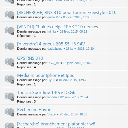
Réponses :
1
[RECHERCHE] RNS 310 pour touran Freestyle 2010
Dernier message par
guimi007
«
05 févr. 2015, 11:00
[VENDU] Chaînes neige TRAK 210 neuves
Dernier message par
mimite
«
02 févr. 2015, 09:22
Réponses :
1
[A vendre] 4 pneus 205 55 16 94V
Dernier message par
dada2tuluz
«
28 janv. 2015, 19:30
GPS RNS 310
Dernier message par
DSG_91
«
15 janv. 2015, 13:06
Réponses :
4
Media In pour Iphone et Ipod
Dernier message par
Sly83
«
10 janv. 2015, 13:47
Réponses :
1
Touran Sportline 140cv DSG6
Dernier message par
lacerta
«
02 janv. 2015, 21:24
Réponses :
3
Recherche Hayon
Dernier message par
Vurzik
«
28 déc. 2014, 16:05
[recherche] branchement plafonnier w8