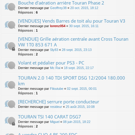
Bouche d'aération arrière Touran Phase 2
Dernier message par
Geoffrey38
«
20 oct. 2015, 18:12
Réponses :
6
[VENDUES] Vends Barres de toit alu pour Touran V3
Dernier message par
lorenz054
«
30 sept. 2015, 16:11
Réponses :
1
[VENDUE] Grille aération centrale avant Cross Touran
VW 1T0 853 671 A
Dernier message par
Sly83
«
28 sept. 2015, 23:13
Réponses :
2
Volant et pédalier pour PS3 - PC
Dernier message par
Mc Rai
«
18 sept. 2015, 22:17
TOURAN 2.0 140 TDI SPORT DSG 12/2004 180.000
km
Dernier message par
Filoutube
«
02 sept. 2015, 00:01
Réponses :
1
[RECHERCHE] serrure porte conducteur
Dernier message par
resideur
«
25 août 2015, 10:08
TOURAN TSI 140 CARAT DSG7
Dernier message par
Miguel
«
08 juin 2015, 18:22
Réponses :
2
A vendre CLIO 4 RS 200 EDC