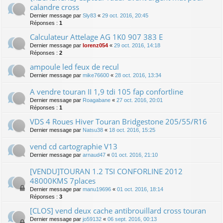
calandre cross
Dernier message par
Sly83
«
29 oct. 2016, 20:45
Réponses :
1
Calculateur Attelage AG 1K0 907 383 E
Dernier message par
lorenz054
«
29 oct. 2016, 14:18
Réponses :
2
ampoule led feux de recul
Dernier message par
mike76600
«
28 oct. 2016, 13:34
A vendre touran II 1,9 tdi 105 fap confortline
Dernier message par
Roagabane
«
27 oct. 2016, 20:01
Réponses :
1
VDS 4 Roues Hiver Touran Bridgestone 205/55/R16
Dernier message par
Natsu38
«
18 oct. 2016, 15:25
vend cd cartographie V13
Dernier message par
arnaud47
«
01 oct. 2016, 21:10
[VENDU]TOURAN 1.2 TSI CONFORLINE 2012
48000KMS 7places
Dernier message par
manu19696
«
01 oct. 2016, 18:14
Réponses :
3
[CLOS] vend deux cache antibrouillard cross touran
Dernier message par
jo59132
«
06 sept. 2016, 00:13