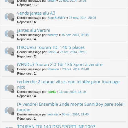
Dernier message par
urban
«
20 nov. 2014, 15:26
Réponses :
10
vends jantes alu A3
Dernier message par
BugsBUNNY
«
17 nov. 2014, 20:06
Réponses :
6
jantes alu Vertini
Dernier message par
berenty
«
15 nov. 2014, 08:48
Réponses :
4
(TROUVE) Touran TDI 140 5 places
Dernier message par
Poc26
«
27 oct. 2014, 09:10
Réponses :
2
(VENDU) Touran 2.0 Tdi 136 Sport à vendre
Dernier message par
Phaeton
«
23 oct. 2014, 20:40
Réponses :
1
recherche 2 touran vitres non teintée pour tournage
nice
Dernier message par
fab01
«
13 oct. 2014, 18:19
Réponses :
4
[A vendre] Ensemble 2nde monte SunniBoy pare soleil
touran
Dernier message par
sebhout
«
06 oct. 2014, 21:40
Réponses :
1
TOURAN TDI 140 DSG SPORTLINE 2007