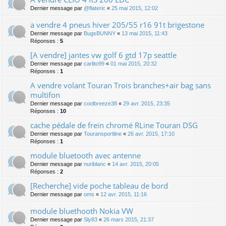
Dernier message par
@flateric
«
25 mai 2015, 12:02
a vendre 4 pneus hiver 205/55 r16 91t brigestone
Dernier message par
BugsBUNNY
«
13 mai 2015, 11:43
Réponses :
5
[A vendre] jantes vw golf 6 gtd 17p seattle
Dernier message par
carlito99
«
01 mai 2015, 20:32
Réponses :
1
A vendre volant Touran Trois branches+air bag sans
multifon
Dernier message par
coolbreeze38
«
29 avr. 2015, 23:35
Réponses :
10
cache pédale de frein chromé RLine Touran DSG
Dernier message par
Touransportline
«
26 avr. 2015, 17:10
Réponses :
1
module bluetooth avec antenne
Dernier message par
nuriblanc
«
14 avr. 2015, 20:05
Réponses :
2
[Recherche] vide poche tableau de bord
Dernier message par
oms
«
12 avr. 2015, 11:16
module bluethooth Nokia VW
Dernier message par
Sly83
«
26 mars 2015, 21:37