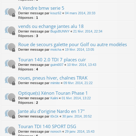
A Vendre bmw serie 5
Dernier message par
kouz62
«
04 mars 2014, 20:33
Réponses :
1
vends ou echange jantes alu 18
Dernier message par
BugsBUNNY
«
21 févr. 2014, 22:34
Réponses :
3
Roue de secours galette pour Golf ou autre modèles
Dernier message par
motcha
«
19 févr. 2014, 13:05
Touran 140 2.0 TDI 7 places cuir
Dernier message par
guimi007
«
10 févr. 2014, 13:43
Réponses :
4
roues, pneus hiver, chaînes TRAK
Dernier message par
mimite
«
09 févr. 2014, 21:22
Optique(s) Xénon Touran Phase 1
Dernier message par
Kalini
«
01 févr. 2014, 13:22
Réponses :
2
Jante alu d'origine Nardo en 17"
Dernier message par
t0x1k
«
30 janv. 2014, 20:52
Touran TDI 140 SPORT DSG
Dernier message par
nonoch
«
29 janv. 2014, 15:43
Réponses :
6