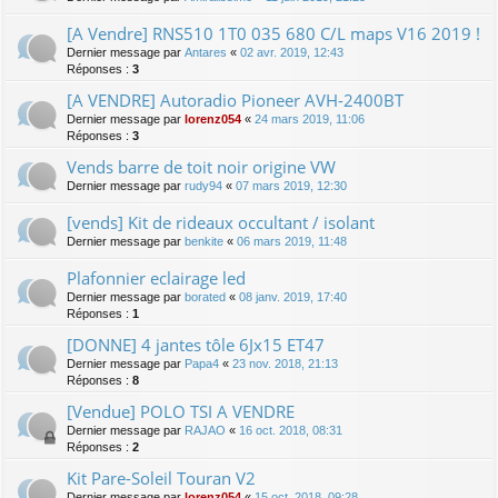
[A Vendre] RNS510 1T0 035 680 C/L maps V16 2019 !
Dernier message par
Antares
«
02 avr. 2019, 12:43
Réponses :
3
[A VENDRE] Autoradio Pioneer AVH-2400BT
Dernier message par
lorenz054
«
24 mars 2019, 11:06
Réponses :
3
Vends barre de toit noir origine VW
Dernier message par
rudy94
«
07 mars 2019, 12:30
[vends] Kit de rideaux occultant / isolant
Dernier message par
benkite
«
06 mars 2019, 11:48
Plafonnier eclairage led
Dernier message par
borated
«
08 janv. 2019, 17:40
Réponses :
1
[DONNE] 4 jantes tôle 6Jx15 ET47
Dernier message par
Papa4
«
23 nov. 2018, 21:13
Réponses :
8
[Vendue] POLO TSI A VENDRE
Dernier message par
RAJAO
«
16 oct. 2018, 08:31
Réponses :
2
Kit Pare-Soleil Touran V2
Dernier message par
lorenz054
«
15 oct. 2018, 09:28