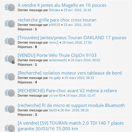
A vendre 4 jantes alu Mugello en 16 pouces
Dernier message par
Désaka
«
29 avr. 2016, 10:43
recherche grille pare choc cross touran
Dernier message par
jo59132
«
23 avr. 2016, 16:05
Réponses :
1
[Trouvées] Jantes/pneus Touran OAKLAND 17 pouces
Dernier message par
mess1
«
28 mars 2016, 17:50
Réponses :
8
[VENDU] Porte Vélo Thule ClipOn 9103
Dernier message par
actionman91
«
26 mars 2016, 00:02
Réponses :
1
[Recherche] isolation moteur vers tableaux de bord
Dernier message par
Ho gaby
«
25 mars 2016, 08:33
Réponses :
4
[RECHERCHE] Pare-choc avant V2 même à refaire
Dernier message par
yo-vw-59
«
14 mars 2016, 01:47
[recherche] fil de micro et support module Bluetooth
Dernier message par
Sly83
«
26 févr. 2016, 08:15
Réponses :
3
[A vendre] [59] TOURAN match 2.0 TDI 140 7 places
garantie 30/03/16 75.000 km