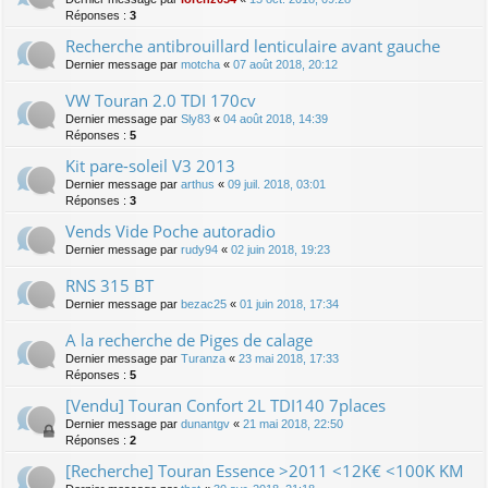
Réponses :
3
Recherche antibrouillard lenticulaire avant gauche
Dernier message par
motcha
«
07 août 2018, 20:12
VW Touran 2.0 TDI 170cv
Dernier message par
Sly83
«
04 août 2018, 14:39
Réponses :
5
Kit pare-soleil V3 2013
Dernier message par
arthus
«
09 juil. 2018, 03:01
Réponses :
3
Vends Vide Poche autoradio
Dernier message par
rudy94
«
02 juin 2018, 19:23
RNS 315 BT
Dernier message par
bezac25
«
01 juin 2018, 17:34
A la recherche de Piges de calage
Dernier message par
Turanza
«
23 mai 2018, 17:33
Réponses :
5
[Vendu] Touran Confort 2L TDI140 7places
Dernier message par
dunantgv
«
21 mai 2018, 22:50
Réponses :
2
[Recherche] Touran Essence >2011 <12K€ <100K KM