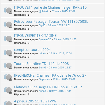
[TROUVE] 1 paire de Chaînes neige TRAK 210
Dernier message par
@flateric
«
02 mars 2015, 22:07
Réponses :
1
Rétroviseur Passager Touran VW 1T1857508L
Dernier message par
Sly83
«
26 févr. 2015, 21:31
Réponses :
1
[TROUVE]PETITE CITADINE
Dernier message par
SystemDZ
«
23 févr. 2015, 21:55
Réponses :
5
compteur touran 2004
Dernier message par
briceiv
«
23 févr. 2015, 20:04
Réponses :
2
Touran Sportline TDI 140 de 2008
Dernier message par
Ben95
«
23 févr. 2015, 13:17
[RECHERCHE] Chaines TRAK dans le 76 ou 27
Dernier message par
Deportivo
«
22 févr. 2015, 19:01
Platines alu de sieges R LINE pour T1 et T2
Dernier message par
annon
«
10 févr. 2015, 07:34
Réponses :
3
4 pneus 205 55 16 91V/W
Dernier message par
dada2tuluz
«
07 févr. 2015, 11:15