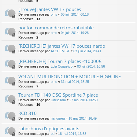
Réponses :
5
[Trouvé] jantes VW 17 pouces
Dernier message par
oms
«
05 juin 2014, 00:18
Réponses :
13
bouton commande rétros rabatable
Dernier message par
oms
«
04 juin 2014, 19:26
Réponses :
2
[RECHERCHE] jantes VW 17 pouces nardo
Dernier message par
ALCHEMIST
«
03 juin 2014, 20:41
[RECHERCHE] Touran 7 places <10000€
Dernier message par
Lola Coquelicot
«
03 juin 2014, 16:56
VOLANT MULTIFONCTION + MODULE HIGHLINE
Dernier message par
oms
«
31 mai 2014, 15:25
Réponses :
7
Touran TDI 140 DSG Sportline 7 place
Dernier message par
UncleTom
«
27 mai 2014, 06:50
Réponses :
10
RCD 310
Dernier message par
nanogreg
«
18 mai 2014, 16:49
cabochons d'optiques avants
Dernier message par
ed
«
18 mai 2014, 13:58