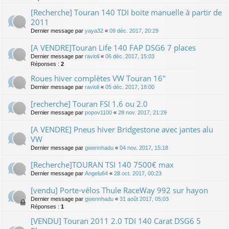
[Recherche] Touran 140 TDI boite manuelle à partir de
2011
Dernier message par
yaya32
«
09 déc. 2017, 20:29
[A VENDRE]Touran Life 140 FAP DSG6 7 places
Dernier message par
ravioli
«
06 déc. 2017, 15:03
Réponses :
2
Roues hiver complètes VW Touran 16"
Dernier message par
ravioli
«
05 déc. 2017, 18:00
[recherche] Touran FSI 1.6 ou 2.0
Dernier message par
popov1100
«
28 nov. 2017, 21:29
[A VENDRE] Pneus hiver Bridgestone avec jantes alu
VW
Dernier message par
gwennhadu
«
04 nov. 2017, 15:18
[Recherche]TOURAN TSI 140 7500€ max
Dernier message par
Angelu64
«
28 oct. 2017, 00:23
[vendu] Porte-vélos Thule RaceWay 992 sur hayon
Dernier message par
gwennhadu
«
31 août 2017, 05:03
Réponses :
1
[VENDU] Touran 2011 2.0 TDI 140 Carat DSG6 5