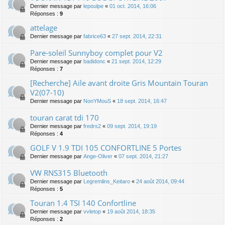
Dernier message par
lepoulpe
«
01 oct. 2014, 16:06
Réponses :
9
attelage
Dernier message par
fabrice63
«
27 sept. 2014, 22:31
Pare-soleil Sunnyboy complet pour V2
Dernier message par
badidonc
«
21 sept. 2014, 12:29
Réponses :
7
[Recherche] Aile avant droite Gris Mountain Touran
V2(07-10)
Dernier message par
NonYMouS
«
18 sept. 2014, 16:47
touran carat tdi 170
Dernier message par
fredrs2
«
09 sept. 2014, 19:19
Réponses :
4
GOLF V 1.9 TDI 105 CONFORTLINE 5 Portes
Dernier message par
Ange-Oliver
«
07 sept. 2014, 21:27
VW RNS315 Bluetooth
Dernier message par
Legremlins_Keitaro
«
24 août 2014, 09:44
Réponses :
5
Touran 1.4 TSI 140 Confortline
Dernier message par
vvletop
«
19 août 2014, 18:35
Réponses :
2