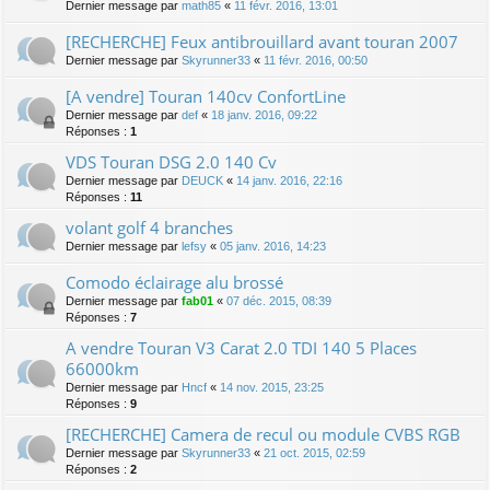
Dernier message par
math85
«
11 févr. 2016, 13:01
[RECHERCHE] Feux antibrouillard avant touran 2007
Dernier message par
Skyrunner33
«
11 févr. 2016, 00:50
[A vendre] Touran 140cv ConfortLine
Dernier message par
def
«
18 janv. 2016, 09:22
Réponses :
1
VDS Touran DSG 2.0 140 Cv
Dernier message par
DEUCK
«
14 janv. 2016, 22:16
Réponses :
11
volant golf 4 branches
Dernier message par
lefsy
«
05 janv. 2016, 14:23
Comodo éclairage alu brossé
Dernier message par
fab01
«
07 déc. 2015, 08:39
Réponses :
7
A vendre Touran V3 Carat 2.0 TDI 140 5 Places
66000km
Dernier message par
Hncf
«
14 nov. 2015, 23:25
Réponses :
9
[RECHERCHE] Camera de recul ou module CVBS RGB
Dernier message par
Skyrunner33
«
21 oct. 2015, 02:59
Réponses :
2