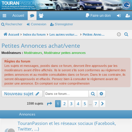
TouranPassion
Accueil
Faire un don
Le forum des propriétaires ou futurs acquéreurs du Volkswagen Touran
cc
Rechercher
or
Connexion
e
S’enregistrer
on
’e
ès
u
m
ne
nr
R
Accueil
Index du forum
Les autres voitures et ce qui touche à la voiture
Petites Annonces achat/vente
e
ra
m
br
xi
eg
Petites Annonces achat/vente
c
pi
s
es
on
ist
Modérateurs :
Modérateurs
,
Modérateur petites annonces
h
de
re
e
Règles du forum
Les sujets et messages, postés dans ce forum, devront être approuvés par les
r
r
modérateurs avant d'être affichés. Ils le seront s'ils sont conformes au règlement des
c
petites annonces et au modèle consultables dans ce forum. Dans le cas contraire, ils
seront désapprouvés et effacés. Pensez bien à consulter le règlement avant de
h
poster une annonce. En comptant sur votre compréhension
e
Rechercher
Recherche av
Nouveau sujet
r
Page
1
sur
7
2
3
4
5
7
1
Suivante
1598 sujets
…
Annonces
TouranPassion et les réseaux sociaux (Facebook,
Twitter, ...)