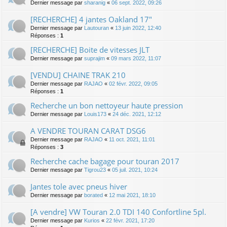
Dernier message par
sharanig
«
06 sept. 2022, 09:26
[RECHERCHE] 4 jantes Oakland 17"
Dernier message par
Lautouran
«
13 juin 2022, 12:40
Réponses :
1
[RECHERCHE] Boite de vitesses JLT
Dernier message par
suprajim
«
09 mars 2022, 11:07
[VENDU] CHAINE TRAK 210
Dernier message par
RAJAO
«
02 févr. 2022, 09:05
Réponses :
1
Recherche un bon nettoyeur haute pression
Dernier message par
Louis173
«
24 déc. 2021, 12:12
A VENDRE TOURAN CARAT DSG6
Dernier message par
RAJAO
«
11 oct. 2021, 11:01
Réponses :
3
Recherche cache bagage pour touran 2017
Dernier message par
Tigrou23
«
05 juil. 2021, 10:24
Jantes tole avec pneus hiver
Dernier message par
borated
«
12 mai 2021, 18:10
[A vendre] VW Touran 2.0 TDI 140 Confortline 5pl.
Dernier message par
Kurios
«
22 févr. 2021, 17:20