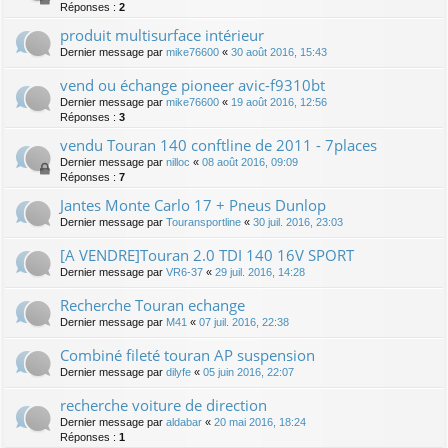
Réponses :
2
produit multisurface intérieur
Dernier message par
mike76600
«
30 août 2016, 15:43
vend ou échange pioneer avic-f9310bt
Dernier message par
mike76600
«
19 août 2016, 12:56
Réponses :
3
vendu Touran 140 conftline de 2011 - 7places
Dernier message par
nilloc
«
08 août 2016, 09:09
Réponses :
7
Jantes Monte Carlo 17 + Pneus Dunlop
Dernier message par
Touransportline
«
30 juil. 2016, 23:03
[A VENDRE]Touran 2.0 TDI 140 16V SPORT
Dernier message par
VR6-37
«
29 juil. 2016, 14:28
Recherche Touran echange
Dernier message par
M41
«
07 juil. 2016, 22:38
Combiné fileté touran AP suspension
Dernier message par
dilyfe
«
05 juin 2016, 22:07
recherche voiture de direction
Dernier message par
aldabar
«
20 mai 2016, 18:24
Réponses :
1