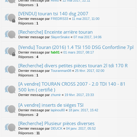
Dernier message par
Rireu
«
12 mai 2017, 22:11
Réponses :
1
[VENDU] touran tsi 140 dsg 2007
Dernier message par
FREDRS33
«
11 mai 2017, 11:00
Réponses :
1
[Recherche] Enceinte arrière touran
Dernier message par
SlayerSnake
«
07 mai 2017, 14:06
[Vendu] Touran (2016) 1.4 TSI 150 DSG Confortline 7pl
Dernier message par
fab01
«
01 mars 2017, 08:17
Réponses :
4
[Recherche] divers petites pièces touran 2l tdi 170 R
Dernier message par
Touranman08
«
25 févr. 2017, 02:00
Réponses :
1
[A vendre] TOURAN CROSS 2007 - 2.0 TDI 140 - 81
500 km ( certifié )
Dernier message par
zhumir
«
19 févr. 2017, 23:33
[A vendre] inserts de siéges TSI
Dernier message par
lapinou80
«
18 janv. 2017, 15:42
Réponses :
2
[Recherche] Plusieur pièces diverses
Dernier message par
DEUCK
«
04 janv. 2017, 05:52
Réponses :
11