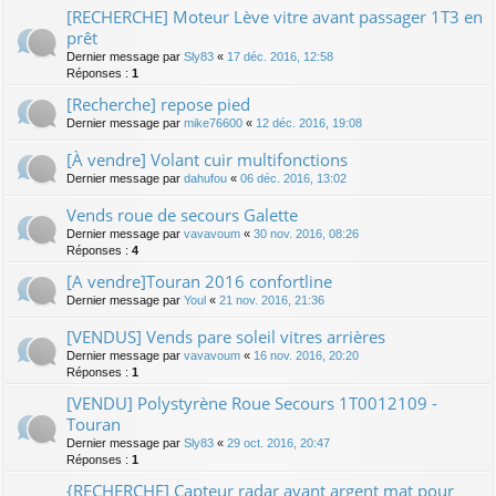
[RECHERCHE] Moteur Lève vitre avant passager 1T3 en
prêt
Dernier message par
Sly83
«
17 déc. 2016, 12:58
Réponses :
1
[Recherche] repose pied
Dernier message par
mike76600
«
12 déc. 2016, 19:08
[À vendre] Volant cuir multifonctions
Dernier message par
dahufou
«
06 déc. 2016, 13:02
Vends roue de secours Galette
Dernier message par
vavavoum
«
30 nov. 2016, 08:26
Réponses :
4
[A vendre]Touran 2016 confortline
Dernier message par
Youl
«
21 nov. 2016, 21:36
[VENDUS] Vends pare soleil vitres arrières
Dernier message par
vavavoum
«
16 nov. 2016, 20:20
Réponses :
1
[VENDU] Polystyrène Roue Secours 1T0012109 -
Touran
Dernier message par
Sly83
«
29 oct. 2016, 20:47
Réponses :
1
{RECHERCHE] Capteur radar avant argent mat pour