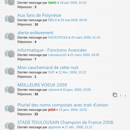
Dernier message par
fab01
«
26 juin 2009, 10:32
Réponses :
3
Aux fans de Polynésie
Dernier message par
MELR
«
29 mai 2009, 08:45
Réponses :
10
alerte enlèvement
Dernier message par
FACECROSS
«
20 mars 2009, 21:24
Réponses :
4
Informatique - Fonctions Avancées
Dernier message par
Leboubou111
«
01 mars 2009, 04:05
Réponses :
7
Mon cauchemard de cette nuit
Dernier message par
SViT
«
21 févr. 2009, 15:22
Réponses :
1
MEILLEURS VOEUX 2009
Dernier message par
clement
«
16 janv. 2009, 23:05
Réponses :
32
1
2
Pluriel des noms composés avec trait d'union
Dernier message par
jef10
«
15 janv. 2009, 18:52
Réponses :
22
STADE TOULOUSAIN Champion de France 2008.
Dernier message par
apyhome
«
27 déc. 2008, 21:21