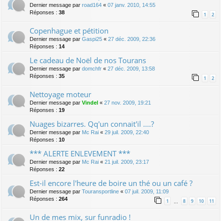
Dernier message par
road164
«
07 janv. 2010, 14:55
Réponses :
38
1
2
Copenhague et pétition
Dernier message par
Gaspi25
«
27 déc. 2009, 22:36
Réponses :
14
Le cadeau de Noël de nos Tourans
Dernier message par
domchfr
«
27 déc. 2009, 13:58
Réponses :
35
1
2
Nettoyage moteur
Dernier message par
Vindel
«
27 nov. 2009, 19:21
Réponses :
19
Nuages bizarres. Qq'un connait'il ....?
Dernier message par
Mc Rai
«
29 juil. 2009, 22:40
Réponses :
10
*** ALERTE ENLEVEMENT ***
Dernier message par
Mc Rai
«
21 juil. 2009, 23:17
Réponses :
22
Est-il encore l'heure de boire un thé ou un café ?
Dernier message par
Touransportline
«
07 juil. 2009, 11:09
Réponses :
264
1
8
9
10
11
…
Un de mes mix, sur funradio !