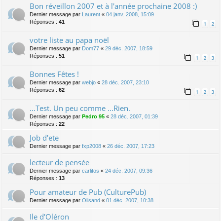
Bon réveillon 2007 et à l'année prochaine 2008 :)
Dernier message par
Laurent
«
04 janv. 2008, 15:09
Réponses :
41
1
2
votre liste au papa noël
Dernier message par
Dom77
«
29 déc. 2007, 18:59
Réponses :
51
1
2
3
Bonnes Fêtes !
Dernier message par
webjo
«
28 déc. 2007, 23:10
Réponses :
62
1
2
3
...Test. Un peu comme ...Rien.
Dernier message par
Pedro 95
«
28 déc. 2007, 01:39
Réponses :
22
Job d'ete
Dernier message par
fxp2008
«
26 déc. 2007, 17:23
lecteur de pensée
Dernier message par
carlitos
«
24 déc. 2007, 09:36
Réponses :
13
Pour amateur de Pub (CulturePub)
Dernier message par
Olisand
«
01 déc. 2007, 10:38
Ile d'Oléron