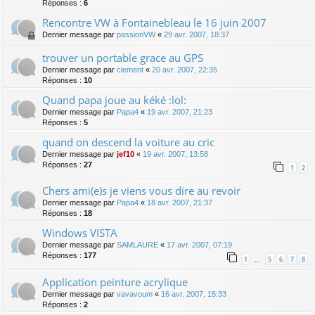
Réponses :
6
Rencontre VW à Fontainebleau le 16 juin 2007
Dernier message par
passionVW
«
29 avr. 2007, 18:37
trouver un portable grace au GPS
Dernier message par
clement
«
20 avr. 2007, 22:35
Réponses :
10
Quand papa joue au kéké :lol:
Dernier message par
Papa4
«
19 avr. 2007, 21:23
Réponses :
5
quand on descend la voiture au cric
Dernier message par
jef10
«
19 avr. 2007, 13:58
Réponses :
27
1
2
Chers ami(e)s je viens vous dire au revoir
Dernier message par
Papa4
«
18 avr. 2007, 21:37
Réponses :
18
Windows VISTA
Dernier message par
SAMLAURE
«
17 avr. 2007, 07:19
Réponses :
177
1
5
6
7
8
…
Application peinture acrylique
Dernier message par
vavavoum
«
16 avr. 2007, 15:33
Réponses :
2