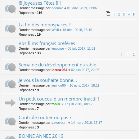
!!! Joyeuses Fêtes !!!!
Dernier message par
ncounio
«
01 janv. 2019, 11:06
Réponses :
116
1
2
3
4
5
La fin des monospaces ?
Dernier message par
Wolfi
«
18 déc. 2018, 13:10
Réponses :
19
Vos films français préférés
Dernier message par
lepoulpe
«
08 juil. 2017, 11:51
Réponses :
33
1
2
Semaine du développement durable
Dernier message par
lorenz054
«
02 juin 2017, 22:06
Je vous la souhaite bonne...
Dernier message par
lapinou80
«
10 janv. 2017, 18:11
Réponses :
9
Un petit coucou d'un membre inactif !
Dernier message par
fab01
«
17 juin 2016, 08:12
Réponses :
7
Contrôle routier ou pas ?
Dernier message par
vavavoum
«
14 mars 2016, 17:17
Réponses :
3
BONNE ANNEE 2016