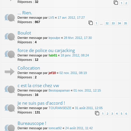
Réponses :
32
1
2
... Rien.
Dernier message par
LVS
«
17 avr. 2012, 17:27
Réponses :
867
1
32
33
34
35
…
Boulot
Dernier message par
lepoulpe
«
28 févr. 2012, 17:30
Réponses :
4
force de police ou carjacking
Dernier message par
fab01
«
18 janv. 2012, 08:24
Réponses :
12
Collocation
Dernier message par
jef10
«
02 nov. 2011, 08:19
Réponses :
2
c est la crise chez vw
Dernier message par
Bestopapaman
«
01 nov. 2011, 12:15
Réponses :
16
Je ne suis pas d'accord !
Dernier message par
TOURANSEIZE
«
31 août 2011, 12:05
Réponses :
131
1
2
3
4
5
6
Bureauscope !
Dernier message par
tomcat92
«
24 août 2011, 11:42