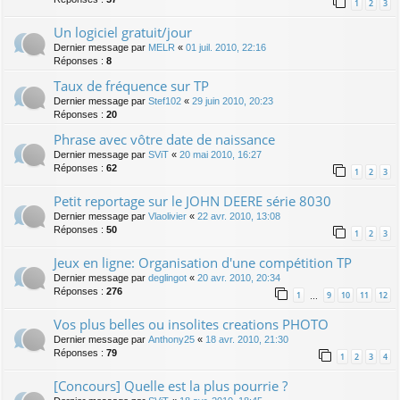
1
2
3
Un logiciel gratuit/jour
Dernier message par
MELR
«
01 juil. 2010, 22:16
Réponses :
8
Taux de fréquence sur TP
Dernier message par
Stef102
«
29 juin 2010, 20:23
Réponses :
20
Phrase avec vôtre date de naissance
Dernier message par
SViT
«
20 mai 2010, 16:27
Réponses :
62
1
2
3
Petit reportage sur le JOHN DEERE série 8030
Dernier message par
Vlaolivier
«
22 avr. 2010, 13:08
Réponses :
50
1
2
3
Jeux en ligne: Organisation d'une compétition TP
Dernier message par
deglingot
«
20 avr. 2010, 20:34
Réponses :
276
1
9
10
11
12
…
Vos plus belles ou insolites creations PHOTO
Dernier message par
Anthony25
«
18 avr. 2010, 21:30
Réponses :
79
1
2
3
4
[Concours] Quelle est la plus pourrie ?