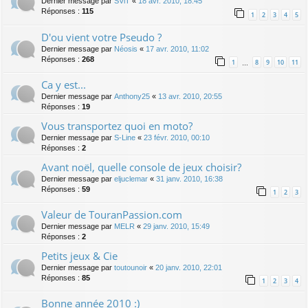
Dernier message par
SViT
«
18 avr. 2010, 18:45
Réponses :
115
1
2
3
4
5
D'ou vient votre Pseudo ?
Dernier message par
Néosis
«
17 avr. 2010, 11:02
Réponses :
268
1
8
9
10
11
…
Ca y est...
Dernier message par
Anthony25
«
13 avr. 2010, 20:55
Réponses :
19
Vous transportez quoi en moto?
Dernier message par
S-Line
«
23 févr. 2010, 00:10
Réponses :
2
Avant noël, quelle console de jeux choisir?
Dernier message par
eljuclemar
«
31 janv. 2010, 16:38
Réponses :
59
1
2
3
Valeur de TouranPassion.com
Dernier message par
MELR
«
29 janv. 2010, 15:49
Réponses :
2
Petits jeux & Cie
Dernier message par
toutounoir
«
20 janv. 2010, 22:01
Réponses :
85
1
2
3
4
Bonne année 2010 :)