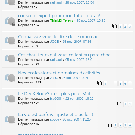
Dernier message par
ratinaud
«
28 nov. 2007, 15:50
Réponses :
7
conseil d'expert pour mon futur touran!
Dernier message par
ThinkDifferent
«
25 nov. 2007, 13:23
Réponses :
62
1
2
3
Connaissez vous le titre de ce morceau
Dernier message par
JCGB
«
15 nov. 2007, 07:56
Réponses :
8
Ces chauffeurs qui vous collent au pare choc !
Dernier message par
ratinaud
«
05 nov. 2007, 18:01
Réponses :
21
Nos professions et domaines d'activités
Dernier message par
zafira
«
23 oct. 2007, 00:41
Réponses :
161
1
4
5
6
7
…
Le DeuX RoueS c est plus pour Moi
Dernier message par
fxp2008
«
22 oct. 2007, 18:27
Réponses :
28
1
2
La vie est parfois injuste et cruelle ! ! !
Dernier message par
spyde
«
20 oct. 2007, 13:25
Réponses :
87
1
2
3
4
magazine monospace