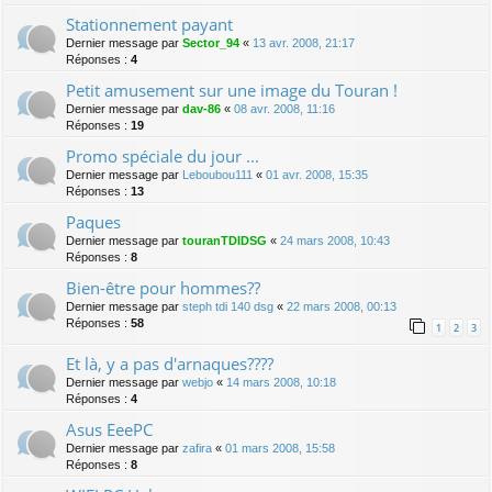
Stationnement payant
Dernier message par
Sector_94
«
13 avr. 2008, 21:17
Réponses :
4
Petit amusement sur une image du Touran !
Dernier message par
dav-86
«
08 avr. 2008, 11:16
Réponses :
19
Promo spéciale du jour ...
Dernier message par
Leboubou111
«
01 avr. 2008, 15:35
Réponses :
13
Paques
Dernier message par
touranTDIDSG
«
24 mars 2008, 10:43
Réponses :
8
Bien-être pour hommes??
Dernier message par
steph tdi 140 dsg
«
22 mars 2008, 00:13
Réponses :
58
1
2
3
Et là, y a pas d'arnaques????
Dernier message par
webjo
«
14 mars 2008, 10:18
Réponses :
4
Asus EeePC
Dernier message par
zafira
«
01 mars 2008, 15:58
Réponses :
8