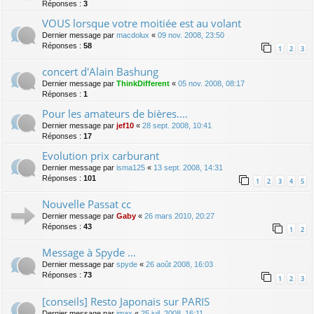
Réponses :
3
VOUS lorsque votre moitiée est au volant
Dernier message par
macdolux
«
09 nov. 2008, 23:50
Réponses :
58
1
2
3
concert d'Alain Bashung
Dernier message par
ThinkDifferent
«
05 nov. 2008, 08:17
Réponses :
1
Pour les amateurs de bières....
Dernier message par
jef10
«
28 sept. 2008, 10:41
Réponses :
17
Evolution prix carburant
Dernier message par
isma125
«
13 sept. 2008, 14:31
Réponses :
101
1
2
3
4
5
Nouvelle Passat cc
Dernier message par
Gaby
«
26 mars 2010, 20:27
Réponses :
43
1
2
Message à Spyde …
Dernier message par
spyde
«
26 août 2008, 16:03
Réponses :
73
1
2
3
[conseils] Resto Japonais sur PARIS
Dernier message par
jmax
«
25 juil. 2008, 16:11