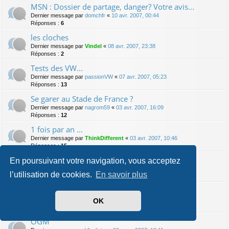
MSN : Dossier de partage, danger? Votre avis...
Dernier message par
domchfr
«
10 avr. 2007, 00:44
Réponses :
6
les cloches
Dernier message par
Vindel
«
08 avr. 2007, 23:38
Réponses :
2
Tests des VW...
Dernier message par
passionVW
«
07 avr. 2007, 05:23
Réponses :
13
Se garer au Stade de France ?
Dernier message par
nagrom59
«
03 avr. 2007, 16:09
Réponses :
12
1 fois par an ...
Dernier message par
ThinkDifferent
«
03 avr. 2007, 10:46
Réponses :
15
moteur de tondeuse a gazon !! HELP
En poursuivant votre navigation, vous acceptez
Dernier message par
rfr
«
01 avr. 2007, 23:10
l’utilisation de cookies.
En savoir plus
Réponses :
19
TP bloqué
Dernier message par
Vindel
«
29 mars 2007, 01:16
OK
Réponses :
17
OGM