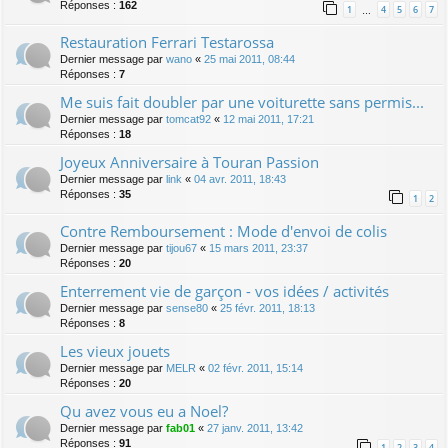
Réponses :
162
1
4
5
6
7
…
Restauration Ferrari Testarossa
Dernier message par
wano
«
25 mai 2011, 08:44
Réponses :
7
Me suis fait doubler par une voiturette sans permis...
Dernier message par
tomcat92
«
12 mai 2011, 17:21
Réponses :
18
Joyeux Anniversaire à Touran Passion
Dernier message par
link
«
04 avr. 2011, 18:43
Réponses :
35
1
2
Contre Remboursement : Mode d'envoi de colis
Dernier message par
tijou67
«
15 mars 2011, 23:37
Réponses :
20
Enterrement vie de garçon - vos idées / activités
Dernier message par
sense80
«
25 févr. 2011, 18:13
Réponses :
8
Les vieux jouets
Dernier message par
MELR
«
02 févr. 2011, 15:14
Réponses :
20
Qu avez vous eu a Noel?
Dernier message par
fab01
«
27 janv. 2011, 13:42
Réponses :
91
1
2
3
4