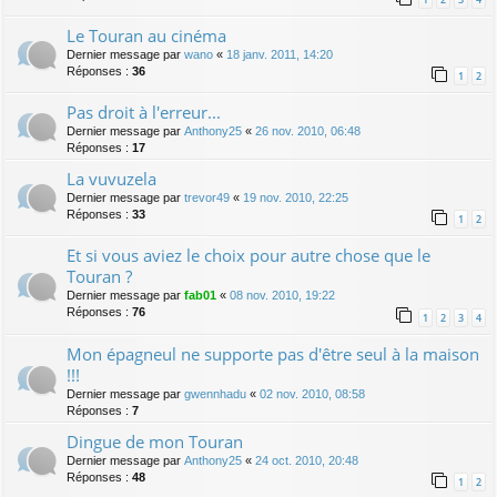
Le Touran au cinéma
Dernier message par
wano
«
18 janv. 2011, 14:20
Réponses :
36
1
2
Pas droit à l'erreur...
Dernier message par
Anthony25
«
26 nov. 2010, 06:48
Réponses :
17
La vuvuzela
Dernier message par
trevor49
«
19 nov. 2010, 22:25
Réponses :
33
1
2
Et si vous aviez le choix pour autre chose que le
Touran ?
Dernier message par
fab01
«
08 nov. 2010, 19:22
Réponses :
76
1
2
3
4
Mon épagneul ne supporte pas d'être seul à la maison
!!!
Dernier message par
gwennhadu
«
02 nov. 2010, 08:58
Réponses :
7
Dingue de mon Touran
Dernier message par
Anthony25
«
24 oct. 2010, 20:48
Réponses :
48
1
2