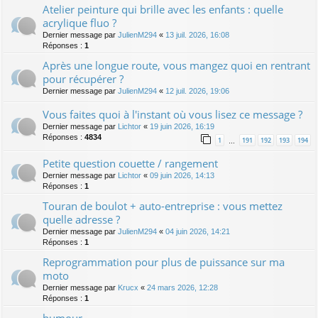
Atelier peinture qui brille avec les enfants : quelle
acrylique fluo ?
Dernier message par
JulienM294
«
13 juil. 2026, 16:08
Réponses :
1
Après une longue route, vous mangez quoi en rentrant
pour récupérer ?
Dernier message par
JulienM294
«
12 juil. 2026, 19:06
Vous faites quoi à l'instant où vous lisez ce message ?
Dernier message par
Lichtor
«
19 juin 2026, 16:19
Réponses :
4834
1
191
192
193
194
…
Petite question couette / rangement
Dernier message par
Lichtor
«
09 juin 2026, 14:13
Réponses :
1
Touran de boulot + auto-entreprise : vous mettez
quelle adresse ?
Dernier message par
JulienM294
«
04 juin 2026, 14:21
Réponses :
1
Reprogrammation pour plus de puissance sur ma
moto
Dernier message par
Krucx
«
24 mars 2026, 12:28
Réponses :
1