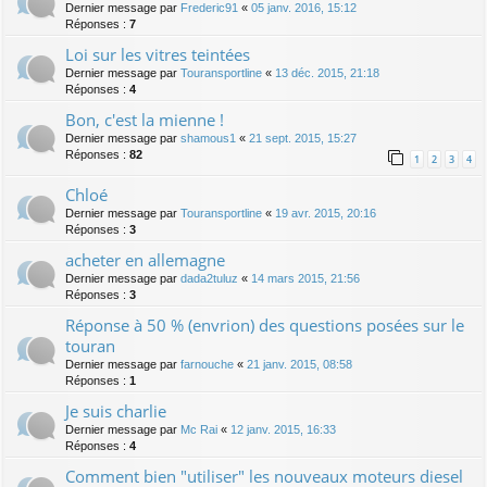
Dernier message par
Frederic91
«
05 janv. 2016, 15:12
Réponses :
7
Loi sur les vitres teintées
Dernier message par
Touransportline
«
13 déc. 2015, 21:18
Réponses :
4
Bon, c'est la mienne !
Dernier message par
shamous1
«
21 sept. 2015, 15:27
Réponses :
82
1
2
3
4
Chloé
Dernier message par
Touransportline
«
19 avr. 2015, 20:16
Réponses :
3
acheter en allemagne
Dernier message par
dada2tuluz
«
14 mars 2015, 21:56
Réponses :
3
Réponse à 50 % (envrion) des questions posées sur le
touran
Dernier message par
farnouche
«
21 janv. 2015, 08:58
Réponses :
1
Je suis charlie
Dernier message par
Mc Rai
«
12 janv. 2015, 16:33
Réponses :
4
Comment bien "utiliser" les nouveaux moteurs diesel