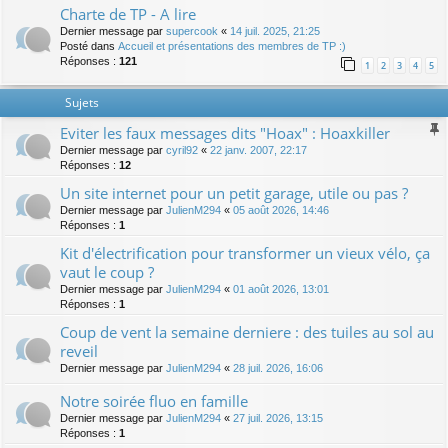
Charte de TP - A lire
Dernier message par
supercook
«
14 juil. 2025, 21:25
Posté dans
Accueil et présentations des membres de TP :)
Réponses :
121
1
2
3
4
5
Sujets
Eviter les faux messages dits "Hoax" : Hoaxkiller
Dernier message par
cyril92
«
22 janv. 2007, 22:17
Réponses :
12
Un site internet pour un petit garage, utile ou pas ?
Dernier message par
JulienM294
«
05 août 2026, 14:46
Réponses :
1
Kit d'électrification pour transformer un vieux vélo, ça
vaut le coup ?
Dernier message par
JulienM294
«
01 août 2026, 13:01
Réponses :
1
Coup de vent la semaine derniere : des tuiles au sol au
reveil
Dernier message par
JulienM294
«
28 juil. 2026, 16:06
Notre soirée fluo en famille
Dernier message par
JulienM294
«
27 juil. 2026, 13:15
Réponses :
1