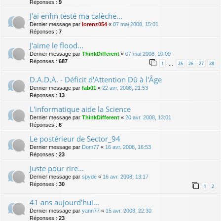
Réponses :
9
J'ai enfin testé ma calèche...
Dernier message par
lorenz054
«
07 mai 2008, 15:01
Réponses :
7
J'aime le flood...
Dernier message par
ThinkDifferent
«
07 mai 2008, 10:09
Réponses :
687
1
25
26
27
28
…
D.A.D.A. - Déficit d'Attention Dû à l'Âge
Dernier message par
fab01
«
22 avr. 2008, 21:53
Réponses :
13
L'informatique aide la Science
Dernier message par
ThinkDifferent
«
20 avr. 2008, 13:01
Réponses :
6
Le postérieur de Sector_94
Dernier message par
Dom77
«
16 avr. 2008, 16:53
Réponses :
23
Juste pour rire...
Dernier message par
spyde
«
16 avr. 2008, 13:17
Réponses :
30
1
2
41 ans aujourd'hui...
Dernier message par
yann77
«
15 avr. 2008, 22:30
Réponses :
23