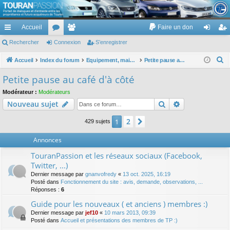
TouranPassion
Accueil
Faire un don
Le forum des propriétaires ou futurs acquéreurs du Volkswagen Touran
cc
Rechercher
or
Connexion
e
S’enregistrer
on
’e
ès
u
m
ne
nr
R
Accueil
Index du forum
Equipement, maison, famille, passion, hobby, détente, ...
Petite pause au café d'à côté
e
ra
m
br
xi
eg
Petite pause au café d'à côté
c
pi
s
es
on
ist
Modérateur :
Modérateurs
h
Rechercher
Recherche av
Nouveau sujet
de
re
e
r
r
2
1
Suivante
429 sujets
c
Annonces
h
e
TouranPassion et les réseaux sociaux (Facebook,
r
Twitter, ...)
Dernier message par
gnanvofredy
«
13 oct. 2025, 16:19
Posté dans
Fonctionnement du site : avis, demande, observations, ...
Réponses :
6
Guide pour les nouveaux ( et anciens ) membres :)
Dernier message par
jef10
«
10 mars 2013, 09:39
Posté dans
Accueil et présentations des membres de TP :)