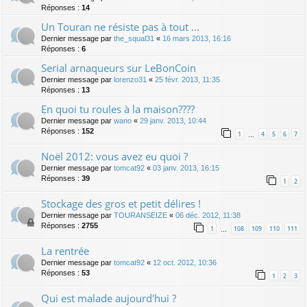
Réponses :
14
Un Touran ne résiste pas à tout ...
Dernier message par
the_squal31
«
16 mars 2013, 16:16
Réponses :
6
Serial arnaqueurs sur LeBonCoin
Dernier message par
lorenzo31
«
25 févr. 2013, 11:35
Réponses :
13
En quoi tu roules à la maison????
Dernier message par
wano
«
29 janv. 2013, 10:44
Réponses :
152
1
4
5
6
7
…
Noël 2012: vous avez eu quoi ?
Dernier message par
tomcat92
«
03 janv. 2013, 16:15
Réponses :
39
1
2
Stockage des gros et petit délires !
Dernier message par
TOURANSEIZE
«
06 déc. 2012, 11:38
Réponses :
2755
1
108
109
110
111
…
La rentrée
Dernier message par
tomcat92
«
12 oct. 2012, 10:36
Réponses :
53
1
2
3
Qui est malade aujourd'hui ?