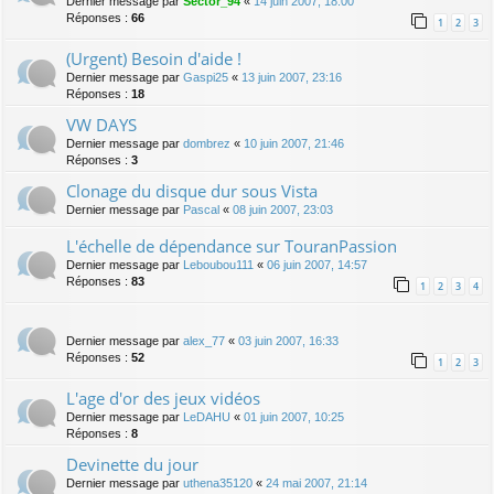
Dernier message par
Sector_94
«
14 juin 2007, 18:00
Réponses :
66
1
2
3
(Urgent) Besoin d'aide !
Dernier message par
Gaspi25
«
13 juin 2007, 23:16
Réponses :
18
VW DAYS
Dernier message par
dombrez
«
10 juin 2007, 21:46
Réponses :
3
Clonage du disque dur sous Vista
Dernier message par
Pascal
«
08 juin 2007, 23:03
L'échelle de dépendance sur TouranPassion
Dernier message par
Leboubou111
«
06 juin 2007, 14:57
Réponses :
83
1
2
3
4
Dernier message par
alex_77
«
03 juin 2007, 16:33
Réponses :
52
1
2
3
L'age d'or des jeux vidéos
Dernier message par
LeDAHU
«
01 juin 2007, 10:25
Réponses :
8
Devinette du jour
Dernier message par
uthena35120
«
24 mai 2007, 21:14