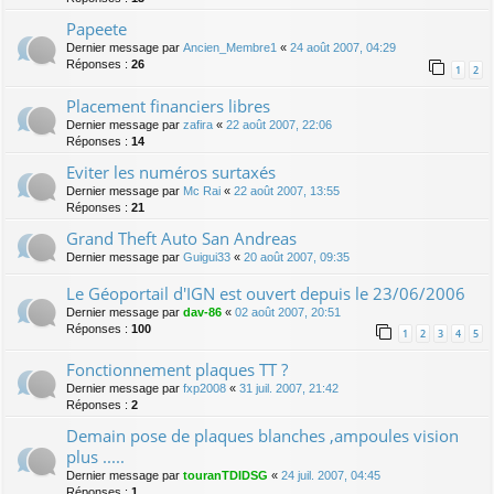
Papeete
Dernier message par
Ancien_Membre1
«
24 août 2007, 04:29
Réponses :
26
1
2
Placement financiers libres
Dernier message par
zafira
«
22 août 2007, 22:06
Réponses :
14
Eviter les numéros surtaxés
Dernier message par
Mc Rai
«
22 août 2007, 13:55
Réponses :
21
Grand Theft Auto San Andreas
Dernier message par
Guigui33
«
20 août 2007, 09:35
Le Géoportail d'IGN est ouvert depuis le 23/06/2006
Dernier message par
dav-86
«
02 août 2007, 20:51
Réponses :
100
1
2
3
4
5
Fonctionnement plaques TT ?
Dernier message par
fxp2008
«
31 juil. 2007, 21:42
Réponses :
2
Demain pose de plaques blanches ,ampoules vision
plus .....
Dernier message par
touranTDIDSG
«
24 juil. 2007, 04:45
Réponses :
1