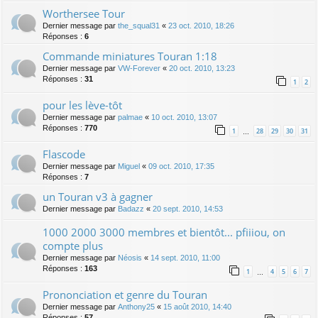
Worthersee Tour
Dernier message par
the_squal31
«
23 oct. 2010, 18:26
Réponses :
6
Commande miniatures Touran 1:18
Dernier message par
VW-Forever
«
20 oct. 2010, 13:23
Réponses :
31
1
2
pour les lève-tôt
Dernier message par
palmae
«
10 oct. 2010, 13:07
Réponses :
770
1
28
29
30
31
…
Flascode
Dernier message par
Miguel
«
09 oct. 2010, 17:35
Réponses :
7
un Touran v3 à gagner
Dernier message par
Badazz
«
20 sept. 2010, 14:53
1000 2000 3000 membres et bientôt... pfiiiou, on
compte plus
Dernier message par
Néosis
«
14 sept. 2010, 11:00
Réponses :
163
1
4
5
6
7
…
Prononciation et genre du Touran
Dernier message par
Anthony25
«
15 août 2010, 14:40
Réponses :
57