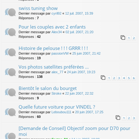
swiss tuning show
Dernier message par
cyril92
«
12 juil. 2007, 15:39
Réponses :
7
Pour les couples avec 2 enfants
Dernier message par
Alex34
«
02 juil. 2007, 21:20
Réponses :
42
1
2
Histoire de pelouse ! ! ! GRRR ! ! !
Dernier message par
passionVW
«
25 juin 2007, 21:42
Réponses :
19
Vos photos satellites préférées ...
Dernier message par
alex_77
«
24 juin 2007, 19:23
Réponses :
138
1
2
3
4
5
6
Bientôt le salon du bourget
Dernier message par
Stroke
«
22 juin 2007, 22:32
Réponses :
9
Quelle future voiture pour VINDEL ?
Dernier message par
Leboubou111
«
20 juin 2007, 17:25
Réponses :
60
1
2
3
[Demande de Conseil] Objectif zoom pour D70 pour
moi