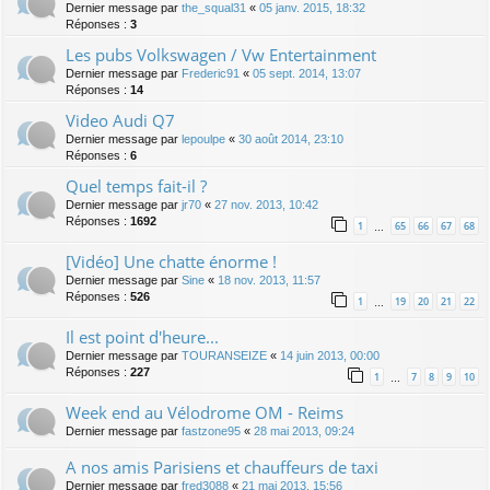
Dernier message par
the_squal31
«
05 janv. 2015, 18:32
Réponses :
3
Les pubs Volkswagen / Vw Entertainment
Dernier message par
Frederic91
«
05 sept. 2014, 13:07
Réponses :
14
Video Audi Q7
Dernier message par
lepoulpe
«
30 août 2014, 23:10
Réponses :
6
Quel temps fait-il ?
Dernier message par
jr70
«
27 nov. 2013, 10:42
Réponses :
1692
1
65
66
67
68
…
[Vidéo] Une chatte énorme !
Dernier message par
Sine
«
18 nov. 2013, 11:57
Réponses :
526
1
19
20
21
22
…
Il est point d'heure...
Dernier message par
TOURANSEIZE
«
14 juin 2013, 00:00
Réponses :
227
1
7
8
9
10
…
Week end au Vélodrome OM - Reims
Dernier message par
fastzone95
«
28 mai 2013, 09:24
A nos amis Parisiens et chauffeurs de taxi
Dernier message par
fred3088
«
21 mai 2013, 15:56