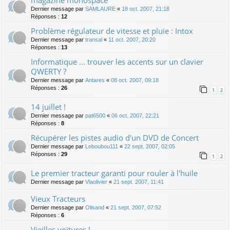
Dernier message par
SAMLAURE
«
18 oct. 2007, 21:18
Réponses :
12
Problème régulateur de vitesse et pluie : Intox
Dernier message par
transal
«
11 oct. 2007, 20:20
Réponses :
13
Informatique ... trouver les accents sur un clavier
QWERTY ?
Dernier message par
Antares
«
08 oct. 2007, 09:18
Réponses :
26
1
2
14 juillet !
Dernier message par
pat6500
«
06 oct. 2007, 22:21
Réponses :
8
Récupérer les pistes audio d'un DVD de Concert
Dernier message par
Leboubou111
«
22 sept. 2007, 02:05
Réponses :
29
1
2
Le premier tracteur garanti pour rouler à l'huile
Dernier message par
Vlaolivier
«
21 sept. 2007, 11:41
Vieux Tracteurs
Dernier message par
Olisand
«
21 sept. 2007, 07:52
Réponses :
6
Vieilles voitures !