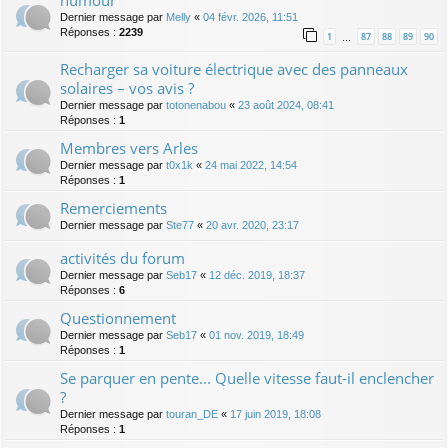
humour
Dernier message par
Melly
«
04 févr. 2026, 11:51
Réponses :
2239
1
87
88
89
90
…
Recharger sa voiture électrique avec des panneaux
solaires – vos avis ?
Dernier message par
totonenabou
«
23 août 2024, 08:41
Réponses :
1
Membres vers Arles
Dernier message par
t0x1k
«
24 mai 2022, 14:54
Réponses :
1
Remerciements
Dernier message par
Ste77
«
20 avr. 2020, 23:17
activités du forum
Dernier message par
Seb17
«
12 déc. 2019, 18:37
Réponses :
6
Questionnement
Dernier message par
Seb17
«
01 nov. 2019, 18:49
Réponses :
1
Se parquer en pente... Quelle vitesse faut-il enclencher
?
Dernier message par
touran_DE
«
17 juin 2019, 18:08
Réponses :
1