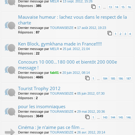
Dernier message par
MELR
«
13 sept. 2012, 15:26
Réponses :
385
1
13
14
15
16
…
Mauvaise humeur : lachez vous dans le respect de la
charte
Dernier message par
TOURANSEIZE
«
17 août 2012, 19:23
Réponses :
87
1
2
3
4
Ken Block, gymkhana made in France!!!!!
Dernier message par
MELR
«
25 juil. 2012, 21:04
Réponses :
22
Concours 10 000...180 000 et bientôt 200 000e
message !
Dernier message par
fab01
«
20 juin 2012, 08:14
Réponses :
4665
1
184
185
186
187
…
Tourist Trophy 2012
Dernier message par
TOURANSEIZE
«
05 juin 2012, 07:30
Réponses :
2
pour les insomniaques
Dernier message par
TOURANSEIZE
«
29 mai 2012, 20:36
Réponses :
3649
1
143
144
145
146
…
Cinéma : Je n'aime pas ce film ...
Dernier message par
TOURANSEIZE
«
26 avr. 2012, 20:14