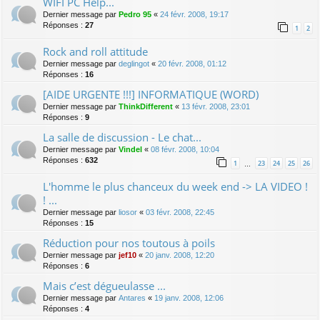
WIFI PC Help...
Dernier message par
Pedro 95
«
24 févr. 2008, 19:17
Réponses :
27
1
2
Rock and roll attitude
Dernier message par
deglingot
«
20 févr. 2008, 01:12
Réponses :
16
[AIDE URGENTE !!!] INFORMATIQUE (WORD)
Dernier message par
ThinkDifferent
«
13 févr. 2008, 23:01
Réponses :
9
La salle de discussion - Le chat...
Dernier message par
Vindel
«
08 févr. 2008, 10:04
Réponses :
632
1
23
24
25
26
…
L'homme le plus chanceux du week end -> LA VIDEO !
! ...
Dernier message par
liosor
«
03 févr. 2008, 22:45
Réponses :
15
Réduction pour nos toutous à poils
Dernier message par
jef10
«
20 janv. 2008, 12:20
Réponses :
6
Mais c’est dégueulasse ...
Dernier message par
Antares
«
19 janv. 2008, 12:06
Réponses :
4