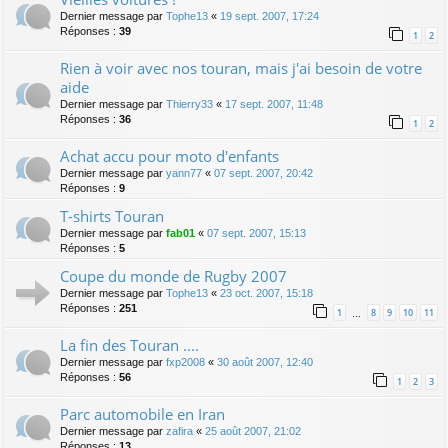
Dernier message par
Tophe13
«
19 sept. 2007, 17:24
Réponses :
39
1
2
Rien à voir avec nos touran, mais j'ai besoin de votre
aide
Dernier message par
Thierry33
«
17 sept. 2007, 11:48
Réponses :
36
1
2
Achat accu pour moto d'enfants
Dernier message par
yann77
«
07 sept. 2007, 20:42
Réponses :
9
T-shirts Touran
Dernier message par
fab01
«
07 sept. 2007, 15:13
Réponses :
5
Coupe du monde de Rugby 2007
Dernier message par
Tophe13
«
23 oct. 2007, 15:18
Réponses :
251
1
8
9
10
11
…
La fin des Touran ....
Dernier message par
fxp2008
«
30 août 2007, 12:40
Réponses :
56
1
2
3
Parc automobile en Iran
Dernier message par
zafira
«
25 août 2007, 21:02
Réponses :
13