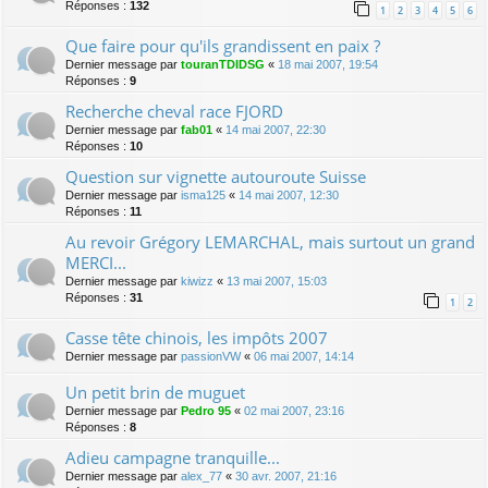
Réponses :
132
1
2
3
4
5
6
Que faire pour qu'ils grandissent en paix ?
Dernier message par
touranTDIDSG
«
18 mai 2007, 19:54
Réponses :
9
Recherche cheval race FJORD
Dernier message par
fab01
«
14 mai 2007, 22:30
Réponses :
10
Question sur vignette autouroute Suisse
Dernier message par
isma125
«
14 mai 2007, 12:30
Réponses :
11
Au revoir Grégory LEMARCHAL, mais surtout un grand
MERCI...
Dernier message par
kiwizz
«
13 mai 2007, 15:03
Réponses :
31
1
2
Casse tête chinois, les impôts 2007
Dernier message par
passionVW
«
06 mai 2007, 14:14
Un petit brin de muguet
Dernier message par
Pedro 95
«
02 mai 2007, 23:16
Réponses :
8
Adieu campagne tranquille...
Dernier message par
alex_77
«
30 avr. 2007, 21:16