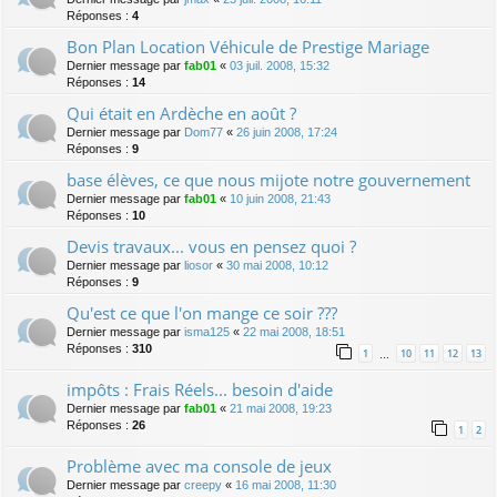
Réponses :
4
Bon Plan Location Véhicule de Prestige Mariage
Dernier message par
fab01
«
03 juil. 2008, 15:32
Réponses :
14
Qui était en Ardèche en août ?
Dernier message par
Dom77
«
26 juin 2008, 17:24
Réponses :
9
base élèves, ce que nous mijote notre gouvernement
Dernier message par
fab01
«
10 juin 2008, 21:43
Réponses :
10
Devis travaux... vous en pensez quoi ?
Dernier message par
liosor
«
30 mai 2008, 10:12
Réponses :
9
Qu'est ce que l'on mange ce soir ???
Dernier message par
isma125
«
22 mai 2008, 18:51
Réponses :
310
1
10
11
12
13
…
impôts : Frais Réels... besoin d'aide
Dernier message par
fab01
«
21 mai 2008, 19:23
Réponses :
26
1
2
Problème avec ma console de jeux
Dernier message par
creepy
«
16 mai 2008, 11:30