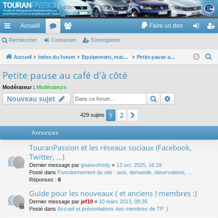
TouranPassion
Accueil
Faire un don
Le forum des propriétaires ou futurs acquéreurs du Volkswagen Touran
cc
Rechercher
or
Connexion
e
S’enregistrer
on
’e
ès
u
m
ne
nr
R
Accueil
Index du forum
Equipement, maison, famille, passion, hobby, détente, ...
Petite pause au café d'à côté
e
ra
m
br
xi
eg
Petite pause au café d'à côté
c
pi
s
es
on
ist
Modérateur :
Modérateurs
h
Rechercher
Recherche av
Nouveau sujet
de
re
e
r
r
2
1
Suivante
429 sujets
c
Annonces
h
e
TouranPassion et les réseaux sociaux (Facebook,
r
Twitter, ...)
Dernier message par
gnanvofredy
«
13 oct. 2025, 16:19
Posté dans
Fonctionnement du site : avis, demande, observations, ...
Réponses :
6
Guide pour les nouveaux ( et anciens ) membres :)
Dernier message par
jef10
«
10 mars 2013, 09:39
Posté dans
Accueil et présentations des membres de TP :)