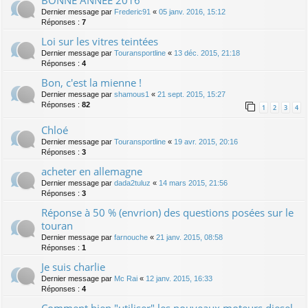
Dernier message par
Frederic91
«
05 janv. 2016, 15:12
Réponses :
7
Loi sur les vitres teintées
Dernier message par
Touransportline
«
13 déc. 2015, 21:18
Réponses :
4
Bon, c'est la mienne !
Dernier message par
shamous1
«
21 sept. 2015, 15:27
Réponses :
82
1
2
3
4
Chloé
Dernier message par
Touransportline
«
19 avr. 2015, 20:16
Réponses :
3
acheter en allemagne
Dernier message par
dada2tuluz
«
14 mars 2015, 21:56
Réponses :
3
Réponse à 50 % (envrion) des questions posées sur le
touran
Dernier message par
farnouche
«
21 janv. 2015, 08:58
Réponses :
1
Je suis charlie
Dernier message par
Mc Rai
«
12 janv. 2015, 16:33
Réponses :
4
Comment bien "utiliser" les nouveaux moteurs diesel