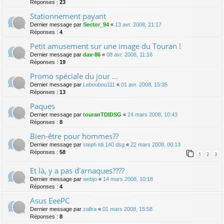
Réponses :
23
Stationnement payant
Dernier message par
Sector_94
«
13 avr. 2008, 21:17
Réponses :
4
Petit amusement sur une image du Touran !
Dernier message par
dav-86
«
08 avr. 2008, 11:16
Réponses :
19
Promo spéciale du jour ...
Dernier message par
Leboubou111
«
01 avr. 2008, 15:35
Réponses :
13
Paques
Dernier message par
touranTDIDSG
«
24 mars 2008, 10:43
Réponses :
8
Bien-être pour hommes??
Dernier message par
steph tdi 140 dsg
«
22 mars 2008, 00:13
Réponses :
58
1
2
3
Et là, y a pas d'arnaques????
Dernier message par
webjo
«
14 mars 2008, 10:18
Réponses :
4
Asus EeePC
Dernier message par
zafira
«
01 mars 2008, 15:58
Réponses :
8