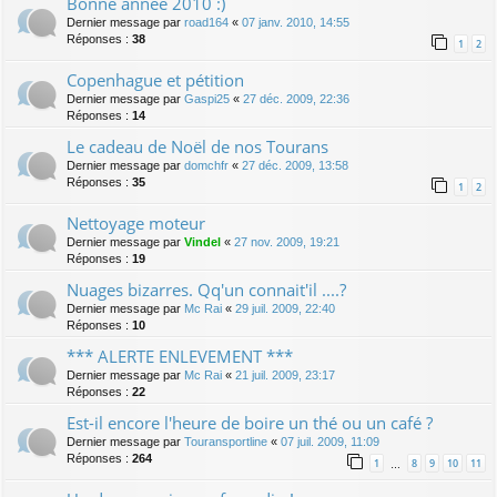
Bonne année 2010 :)
Dernier message par
road164
«
07 janv. 2010, 14:55
Réponses :
38
1
2
Copenhague et pétition
Dernier message par
Gaspi25
«
27 déc. 2009, 22:36
Réponses :
14
Le cadeau de Noël de nos Tourans
Dernier message par
domchfr
«
27 déc. 2009, 13:58
Réponses :
35
1
2
Nettoyage moteur
Dernier message par
Vindel
«
27 nov. 2009, 19:21
Réponses :
19
Nuages bizarres. Qq'un connait'il ....?
Dernier message par
Mc Rai
«
29 juil. 2009, 22:40
Réponses :
10
*** ALERTE ENLEVEMENT ***
Dernier message par
Mc Rai
«
21 juil. 2009, 23:17
Réponses :
22
Est-il encore l'heure de boire un thé ou un café ?
Dernier message par
Touransportline
«
07 juil. 2009, 11:09
Réponses :
264
1
8
9
10
11
…