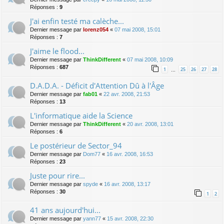
Réponses :
9
J'ai enfin testé ma calèche...
Dernier message par
lorenz054
«
07 mai 2008, 15:01
Réponses :
7
J'aime le flood...
Dernier message par
ThinkDifferent
«
07 mai 2008, 10:09
Réponses :
687
1
25
26
27
28
…
D.A.D.A. - Déficit d'Attention Dû à l'Âge
Dernier message par
fab01
«
22 avr. 2008, 21:53
Réponses :
13
L'informatique aide la Science
Dernier message par
ThinkDifferent
«
20 avr. 2008, 13:01
Réponses :
6
Le postérieur de Sector_94
Dernier message par
Dom77
«
16 avr. 2008, 16:53
Réponses :
23
Juste pour rire...
Dernier message par
spyde
«
16 avr. 2008, 13:17
Réponses :
30
1
2
41 ans aujourd'hui...
Dernier message par
yann77
«
15 avr. 2008, 22:30