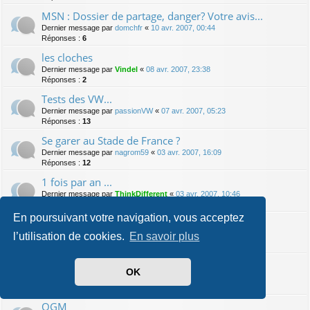
MSN : Dossier de partage, danger? Votre avis...
Dernier message par
domchfr
«
10 avr. 2007, 00:44
Réponses :
6
les cloches
Dernier message par
Vindel
«
08 avr. 2007, 23:38
Réponses :
2
Tests des VW...
Dernier message par
passionVW
«
07 avr. 2007, 05:23
Réponses :
13
Se garer au Stade de France ?
Dernier message par
nagrom59
«
03 avr. 2007, 16:09
Réponses :
12
1 fois par an ...
Dernier message par
ThinkDifferent
«
03 avr. 2007, 10:46
Réponses :
15
En poursuivant votre navigation, vous acceptez
moteur de tondeuse a gazon !! HELP
l’utilisation de cookies.
En savoir plus
Dernier message par
rfr
«
01 avr. 2007, 23:10
Réponses :
19
TP bloqué
OK
Dernier message par
Vindel
«
29 mars 2007, 01:16
Réponses :
17
OGM