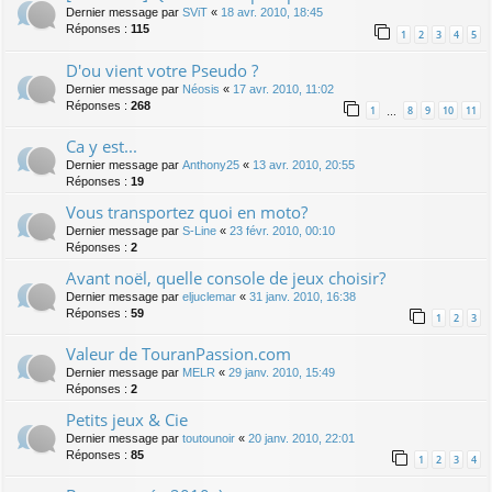
Dernier message par
SViT
«
18 avr. 2010, 18:45
Réponses :
115
1
2
3
4
5
D'ou vient votre Pseudo ?
Dernier message par
Néosis
«
17 avr. 2010, 11:02
Réponses :
268
1
8
9
10
11
…
Ca y est...
Dernier message par
Anthony25
«
13 avr. 2010, 20:55
Réponses :
19
Vous transportez quoi en moto?
Dernier message par
S-Line
«
23 févr. 2010, 00:10
Réponses :
2
Avant noël, quelle console de jeux choisir?
Dernier message par
eljuclemar
«
31 janv. 2010, 16:38
Réponses :
59
1
2
3
Valeur de TouranPassion.com
Dernier message par
MELR
«
29 janv. 2010, 15:49
Réponses :
2
Petits jeux & Cie
Dernier message par
toutounoir
«
20 janv. 2010, 22:01
Réponses :
85
1
2
3
4