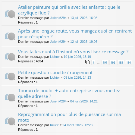
Atelier peinture qui brille avec les enfants : quelle
acrylique fluo ?
Dernier message par
JulienM294
«
13 juil. 2026, 16:08
Réponses :
1
Après une longue route, vous mangez quoi en rentrant
pour récupérer ?
Dernier message par
JulienM294
«
12 juil. 2026, 19:06
Vous faites quoi à l'instant où vous lisez ce message ?
Dernier message par
Lichtor
«
19 juin 2026, 16:19
Réponses :
4834
1
191
192
193
194
…
Petite question couette / rangement
Dernier message par
Lichtor
«
09 juin 2026, 14:13
Réponses :
1
Touran de boulot + auto-entreprise : vous mettez
quelle adresse ?
Dernier message par
JulienM294
«
04 juin 2026, 14:21
Réponses :
1
Reprogrammation pour plus de puissance sur ma
moto
Dernier message par
Krucx
«
24 mars 2026, 12:28
Réponses :
1