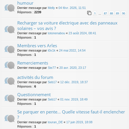
humour
Dernier message par
Melly
«
04 févr. 2026, 11:51
Réponses :
2239
1
87
88
89
90
…
Recharger sa voiture électrique avec des panneaux
solaires – vos avis ?
Dernier message par
totonenabou
«
23 août 2024, 08:41
Réponses :
1
Membres vers Arles
Dernier message par
t0x1k
«
24 mai 2022, 14:54
Réponses :
1
Remerciements
Dernier message par
Ste77
«
20 avr. 2020, 23:17
activités du forum
Dernier message par
Seb17
«
12 déc. 2019, 18:37
Réponses :
6
Questionnement
Dernier message par
Seb17
«
01 nov. 2019, 18:49
Réponses :
1
Se parquer en pente... Quelle vitesse faut-il enclencher
?
Dernier message par
touran_DE
«
17 juin 2019, 18:08
Réponses :
1