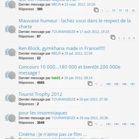
Dernier message par
MELR
«
13 sept. 2012, 15:26
Réponses :
385
1
13
14
15
16
…
Mauvaise humeur : lachez vous dans le respect de la
charte
Dernier message par
TOURANSEIZE
«
17 août 2012, 19:23
Réponses :
87
1
2
3
4
Ken Block, gymkhana made in France!!!!!
Dernier message par
MELR
«
25 juil. 2012, 21:04
Réponses :
22
Concours 10 000...180 000 et bientôt 200 000e
message !
Dernier message par
fab01
«
20 juin 2012, 08:14
Réponses :
4665
1
184
185
186
187
…
Tourist Trophy 2012
Dernier message par
TOURANSEIZE
«
05 juin 2012, 07:30
Réponses :
2
pour les insomniaques
Dernier message par
TOURANSEIZE
«
29 mai 2012, 20:36
Réponses :
3649
1
143
144
145
146
…
Cinéma : Je n'aime pas ce film ...