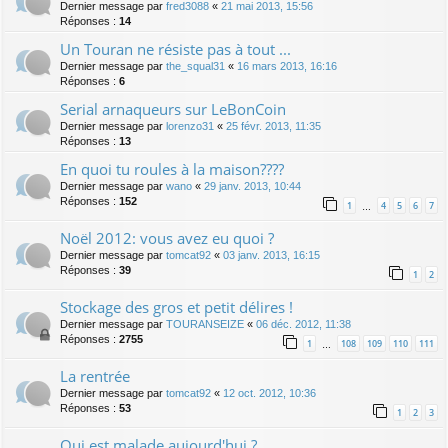
Dernier message par
fred3088
«
21 mai 2013, 15:56
Réponses :
14
Un Touran ne résiste pas à tout ...
Dernier message par
the_squal31
«
16 mars 2013, 16:16
Réponses :
6
Serial arnaqueurs sur LeBonCoin
Dernier message par
lorenzo31
«
25 févr. 2013, 11:35
Réponses :
13
En quoi tu roules à la maison????
Dernier message par
wano
«
29 janv. 2013, 10:44
Réponses :
152
1
4
5
6
7
…
Noël 2012: vous avez eu quoi ?
Dernier message par
tomcat92
«
03 janv. 2013, 16:15
Réponses :
39
1
2
Stockage des gros et petit délires !
Dernier message par
TOURANSEIZE
«
06 déc. 2012, 11:38
Réponses :
2755
1
108
109
110
111
…
La rentrée
Dernier message par
tomcat92
«
12 oct. 2012, 10:36
Réponses :
53
1
2
3
Qui est malade aujourd'hui ?