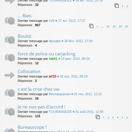
Dernier message par
TOURANSEIZE
«
26 avr. 2012, 20:14
Réponses :
32
1
2
... Rien.
Dernier message par
LVS
«
17 avr. 2012, 17:27
Réponses :
867
1
32
33
34
35
…
Boulot
Dernier message par
lepoulpe
«
28 févr. 2012, 17:30
Réponses :
4
force de police ou carjacking
Dernier message par
fab01
«
18 janv. 2012, 08:24
Réponses :
12
Collocation
Dernier message par
jef10
«
02 nov. 2011, 08:19
Réponses :
2
c est la crise chez vw
Dernier message par
Bestopapaman
«
01 nov. 2011, 12:15
Réponses :
16
Je ne suis pas d'accord !
Dernier message par
TOURANSEIZE
«
31 août 2011, 12:05
Réponses :
131
1
2
3
4
5
6
Bureauscope !