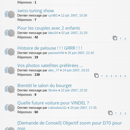
Réponses :
1
swiss tuning show
Dernier message par
cyril92
«
12 juil. 2007, 15:39
Réponses :
7
Pour les couples avec 2 enfants
Dernier message par
Alex34
«
02 juil. 2007, 21:20
Réponses :
42
1
2
Histoire de pelouse ! ! ! GRRR ! ! !
Dernier message par
passionVW
«
25 juin 2007, 21:42
Réponses :
19
Vos photos satellites préférées ...
Dernier message par
alex_77
«
24 juin 2007, 19:23
Réponses :
138
1
2
3
4
5
6
Bientôt le salon du bourget
Dernier message par
Stroke
«
22 juin 2007, 22:32
Réponses :
9
Quelle future voiture pour VINDEL ?
Dernier message par
Leboubou111
«
20 juin 2007, 17:25
Réponses :
60
1
2
3
[Demande de Conseil] Objectif zoom pour D70 pour
moi