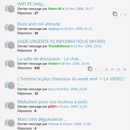
WIFI PC Help...
Dernier message par
Pedro 95
«
24 févr. 2008, 19:17
Réponses :
27
1
2
Rock and roll attitude
Dernier message par
deglingot
«
20 févr. 2008, 01:12
Réponses :
16
[AIDE URGENTE !!!] INFORMATIQUE (WORD)
Dernier message par
ThinkDifferent
«
13 févr. 2008, 23:01
Réponses :
9
La salle de discussion - Le chat...
Dernier message par
Vindel
«
08 févr. 2008, 10:04
Réponses :
632
1
23
24
25
26
…
L'homme le plus chanceux du week end -> LA VIDEO !
! ...
Dernier message par
liosor
«
03 févr. 2008, 22:45
Réponses :
15
Réduction pour nos toutous à poils
Dernier message par
jef10
«
20 janv. 2008, 12:20
Réponses :
6
Mais c’est dégueulasse ...
Dernier message par
Antares
«
19 janv. 2008, 12:06
Réponses :
4