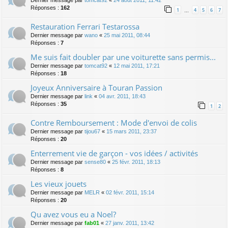
Dernier message par
tomcat92
«
24 août 2011, 11:42
Réponses :
162
1
4
5
6
7
…
Restauration Ferrari Testarossa
Dernier message par
wano
«
25 mai 2011, 08:44
Réponses :
7
Me suis fait doubler par une voiturette sans permis...
Dernier message par
tomcat92
«
12 mai 2011, 17:21
Réponses :
18
Joyeux Anniversaire à Touran Passion
Dernier message par
link
«
04 avr. 2011, 18:43
Réponses :
35
1
2
Contre Remboursement : Mode d'envoi de colis
Dernier message par
tijou67
«
15 mars 2011, 23:37
Réponses :
20
Enterrement vie de garçon - vos idées / activités
Dernier message par
sense80
«
25 févr. 2011, 18:13
Réponses :
8
Les vieux jouets
Dernier message par
MELR
«
02 févr. 2011, 15:14
Réponses :
20
Qu avez vous eu a Noel?
Dernier message par
fab01
«
27 janv. 2011, 13:42