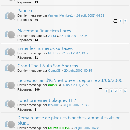
Réponses :
13
Papeete
Dernier message par
Ancien_Membre1
«
24 août 2007, 04:29
Réponses :
26
1
2
Placement financiers libres
Dernier message par
zafira
«
22 août 2007, 22:06
Réponses :
14
Eviter les numéros surtaxés
Dernier message par
Mc Rai
«
22 août 2007, 13:55
Réponses :
21
Grand Theft Auto San Andreas
Dernier message par
Guigui33
«
20 août 2007, 09:35
Le Géoportail d'IGN est ouvert depuis le 23/06/2006
Dernier message par
dav-86
«
02 août 2007, 20:51
Réponses :
100
1
2
3
4
5
Fonctionnement plaques TT ?
Dernier message par
fxp2008
«
31 juil. 2007, 21:42
Réponses :
2
Demain pose de plaques blanches ,ampoules vision
plus .....
Dernier message par
touranTDIDSG
«
24 juil. 2007, 04:45