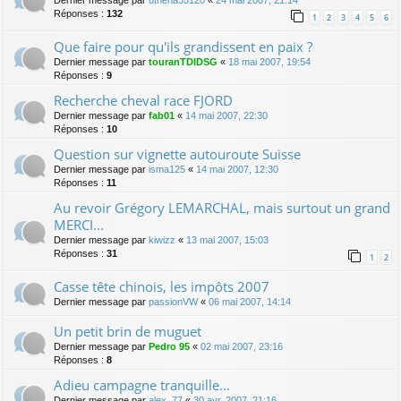
Dernier message par
uthena35120
«
24 mai 2007, 21:14
Réponses :
132
1
2
3
4
5
6
Que faire pour qu'ils grandissent en paix ?
Dernier message par
touranTDIDSG
«
18 mai 2007, 19:54
Réponses :
9
Recherche cheval race FJORD
Dernier message par
fab01
«
14 mai 2007, 22:30
Réponses :
10
Question sur vignette autouroute Suisse
Dernier message par
isma125
«
14 mai 2007, 12:30
Réponses :
11
Au revoir Grégory LEMARCHAL, mais surtout un grand
MERCI...
Dernier message par
kiwizz
«
13 mai 2007, 15:03
Réponses :
31
1
2
Casse tête chinois, les impôts 2007
Dernier message par
passionVW
«
06 mai 2007, 14:14
Un petit brin de muguet
Dernier message par
Pedro 95
«
02 mai 2007, 23:16
Réponses :
8
Adieu campagne tranquille...
Dernier message par
alex_77
«
30 avr. 2007, 21:16