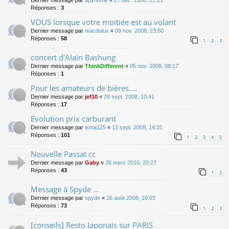
Dernier message par
apyhome
«
27 déc. 2008, 21:21
Réponses :
3
VOUS lorsque votre moitiée est au volant
Dernier message par
macdolux
«
09 nov. 2008, 23:50
Réponses :
58
1
2
3
concert d'Alain Bashung
Dernier message par
ThinkDifferent
«
05 nov. 2008, 08:17
Réponses :
1
Pour les amateurs de bières....
Dernier message par
jef10
«
28 sept. 2008, 10:41
Réponses :
17
Evolution prix carburant
Dernier message par
isma125
«
13 sept. 2008, 14:31
Réponses :
101
1
2
3
4
5
Nouvelle Passat cc
Dernier message par
Gaby
«
26 mars 2010, 20:27
Réponses :
43
1
2
Message à Spyde …
Dernier message par
spyde
«
26 août 2008, 16:03
Réponses :
73
1
2
3
[conseils] Resto Japonais sur PARIS