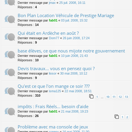
Dernier message par
jmax
«
25 juil. 2008, 16:11
Réponses :
4
Bon Plan Location Véhicule de Prestige Mariage
Dernier message par
fab01
«
03 juil. 2008, 15:32
Réponses :
14
Qui était en Ardèche en août ?
Dernier message par
Dom77
«
26 juin 2008, 17:24
Réponses :
9
base élèves, ce que nous mijote notre gouvernement
Dernier message par
fab01
«
10 juin 2008, 21:43
Réponses :
10
Devis travaux... vous en pensez quoi ?
Dernier message par
liosor
«
30 mai 2008, 10:12
Réponses :
9
Qu'est ce que l'on mange ce soir ???
Dernier message par
isma125
«
22 mai 2008, 18:51
Réponses :
310
1
10
11
12
13
…
impôts : Frais Réels... besoin d'aide
Dernier message par
fab01
«
21 mai 2008, 19:23
Réponses :
26
1
2
Problème avec ma console de jeux
Dernier message par
creepy
«
16 mai 2008, 11:30