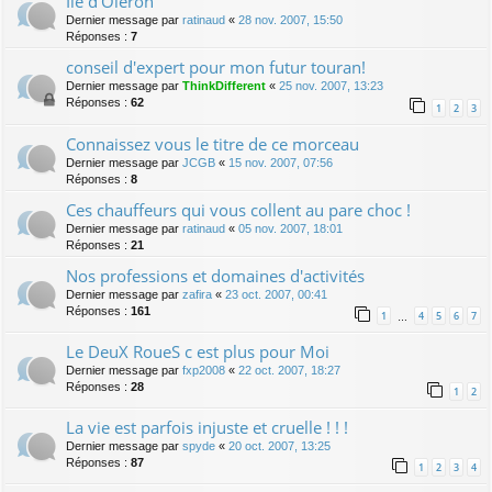
Ile d'Oléron
Dernier message par
ratinaud
«
28 nov. 2007, 15:50
Réponses :
7
conseil d'expert pour mon futur touran!
Dernier message par
ThinkDifferent
«
25 nov. 2007, 13:23
Réponses :
62
1
2
3
Connaissez vous le titre de ce morceau
Dernier message par
JCGB
«
15 nov. 2007, 07:56
Réponses :
8
Ces chauffeurs qui vous collent au pare choc !
Dernier message par
ratinaud
«
05 nov. 2007, 18:01
Réponses :
21
Nos professions et domaines d'activités
Dernier message par
zafira
«
23 oct. 2007, 00:41
Réponses :
161
1
4
5
6
7
…
Le DeuX RoueS c est plus pour Moi
Dernier message par
fxp2008
«
22 oct. 2007, 18:27
Réponses :
28
1
2
La vie est parfois injuste et cruelle ! ! !
Dernier message par
spyde
«
20 oct. 2007, 13:25
Réponses :
87
1
2
3
4