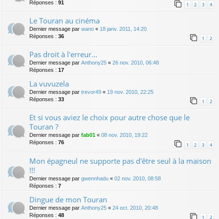
Réponses :
91
1
2
3
4
Le Touran au cinéma
Dernier message par
wano
«
18 janv. 2011, 14:20
Réponses :
36
1
2
Pas droit à l'erreur...
Dernier message par
Anthony25
«
26 nov. 2010, 06:48
Réponses :
17
La vuvuzela
Dernier message par
trevor49
«
19 nov. 2010, 22:25
Réponses :
33
1
2
Et si vous aviez le choix pour autre chose que le
Touran ?
Dernier message par
fab01
«
08 nov. 2010, 19:22
Réponses :
76
1
2
3
4
Mon épagneul ne supporte pas d'être seul à la maison
!!!
Dernier message par
gwennhadu
«
02 nov. 2010, 08:58
Réponses :
7
Dingue de mon Touran
Dernier message par
Anthony25
«
24 oct. 2010, 20:48
Réponses :
48
1
2