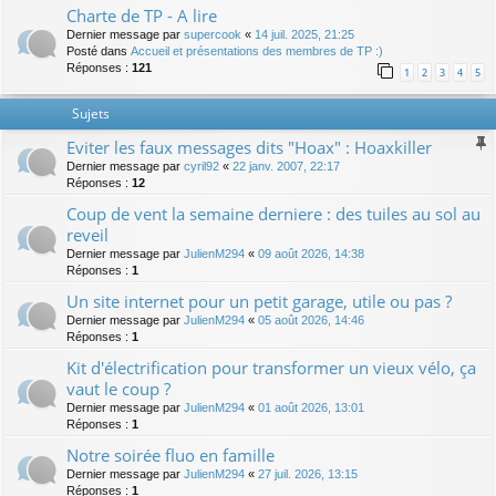
Charte de TP - A lire
Dernier message par
supercook
«
14 juil. 2025, 21:25
Posté dans
Accueil et présentations des membres de TP :)
Réponses :
121
1
2
3
4
5
Sujets
Eviter les faux messages dits "Hoax" : Hoaxkiller
Dernier message par
cyril92
«
22 janv. 2007, 22:17
Réponses :
12
Coup de vent la semaine derniere : des tuiles au sol au
reveil
Dernier message par
JulienM294
«
09 août 2026, 14:38
Réponses :
1
Un site internet pour un petit garage, utile ou pas ?
Dernier message par
JulienM294
«
05 août 2026, 14:46
Réponses :
1
Kit d'électrification pour transformer un vieux vélo, ça
vaut le coup ?
Dernier message par
JulienM294
«
01 août 2026, 13:01
Réponses :
1
Notre soirée fluo en famille
Dernier message par
JulienM294
«
27 juil. 2026, 13:15
Réponses :
1