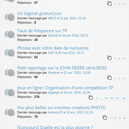
Réponses :
57
1
2
3
Un logiciel gratuit/jour
Dernier message par
MELR
«
01 juil. 2010, 22:16
Réponses :
8
Taux de fréquence sur TP
Dernier message par
Stef102
«
29 juin 2010, 20:23
Réponses :
20
Phrase avec vôtre date de naissance
Dernier message par
SViT
«
20 mai 2010, 16:27
Réponses :
62
1
2
3
Petit reportage sur le JOHN DEERE série 8030
Dernier message par
Vlaolivier
«
22 avr. 2010, 13:08
Réponses :
50
1
2
3
Jeux en ligne: Organisation d'une compétition TP
Dernier message par
deglingot
«
20 avr. 2010, 20:34
Réponses :
276
1
9
10
11
12
…
Vos plus belles ou insolites creations PHOTO
Dernier message par
Anthony25
«
18 avr. 2010, 21:30
Réponses :
79
1
2
3
4
[Concours] Quelle est la plus pourrie ?