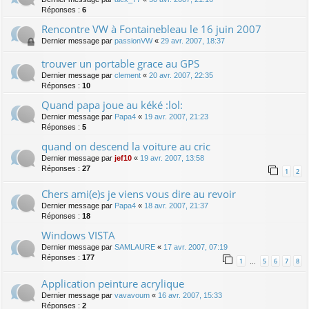
Réponses :
6
Rencontre VW à Fontainebleau le 16 juin 2007
Dernier message par
passionVW
«
29 avr. 2007, 18:37
trouver un portable grace au GPS
Dernier message par
clement
«
20 avr. 2007, 22:35
Réponses :
10
Quand papa joue au kéké :lol:
Dernier message par
Papa4
«
19 avr. 2007, 21:23
Réponses :
5
quand on descend la voiture au cric
Dernier message par
jef10
«
19 avr. 2007, 13:58
Réponses :
27
1
2
Chers ami(e)s je viens vous dire au revoir
Dernier message par
Papa4
«
18 avr. 2007, 21:37
Réponses :
18
Windows VISTA
Dernier message par
SAMLAURE
«
17 avr. 2007, 07:19
Réponses :
177
1
5
6
7
8
…
Application peinture acrylique
Dernier message par
vavavoum
«
16 avr. 2007, 15:33
Réponses :
2