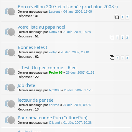
Bon réveillon 2007 et à l'année prochaine 2008 :)
Dernier message par
Laurent
«
04 janv. 2008, 15:09
Réponses :
41
1
2
votre liste au papa noël
Dernier message par
Dom77
«
29 déc. 2007, 18:59
Réponses :
51
1
2
3
Bonnes Fêtes !
Dernier message par
webjo
«
28 déc. 2007, 23:10
Réponses :
62
1
2
3
...Test. Un peu comme ...Rien.
Dernier message par
Pedro 95
«
28 déc. 2007, 01:39
Réponses :
22
Job d'ete
Dernier message par
fxp2008
«
26 déc. 2007, 17:23
lecteur de pensée
Dernier message par
carlitos
«
24 déc. 2007, 09:36
Réponses :
13
Pour amateur de Pub (CulturePub)
Dernier message par
Olisand
«
01 déc. 2007, 10:38