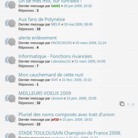
Un de mes mix, sur funradio !
Dernier message par
fab01
«
26 juin 2009, 10:32
Réponses :
3
Aux fans de Polynésie
Dernier message par
MELR
«
29 mai 2009, 08:45
Réponses :
10
alerte enlèvement
Dernier message par
FACECROSS
«
20 mars 2009, 21:24
Réponses :
4
Informatique - Fonctions Avancées
Dernier message par
Leboubou111
«
01 mars 2009, 04:05
Réponses :
7
Mon cauchemard de cette nuit
Dernier message par
SViT
«
21 févr. 2009, 15:22
Réponses :
1
MEILLEURS VOEUX 2009
Dernier message par
clement
«
16 janv. 2009, 23:05
Réponses :
32
1
2
Pluriel des noms composés avec trait d'union
Dernier message par
jef10
«
15 janv. 2009, 18:52
Réponses :
22
STADE TOULOUSAIN Champion de France 2008.