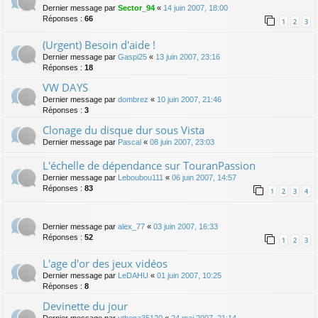
Dernier message par
Sector_94
«
14 juin 2007, 18:00
Réponses :
66
1
2
3
(Urgent) Besoin d'aide !
Dernier message par
Gaspi25
«
13 juin 2007, 23:16
Réponses :
18
VW DAYS
Dernier message par
dombrez
«
10 juin 2007, 21:46
Réponses :
3
Clonage du disque dur sous Vista
Dernier message par
Pascal
«
08 juin 2007, 23:03
L'échelle de dépendance sur TouranPassion
Dernier message par
Leboubou111
«
06 juin 2007, 14:57
Réponses :
83
1
2
3
4
Dernier message par
alex_77
«
03 juin 2007, 16:33
Réponses :
52
1
2
3
L'age d'or des jeux vidéos
Dernier message par
LeDAHU
«
01 juin 2007, 10:25
Réponses :
8
Devinette du jour