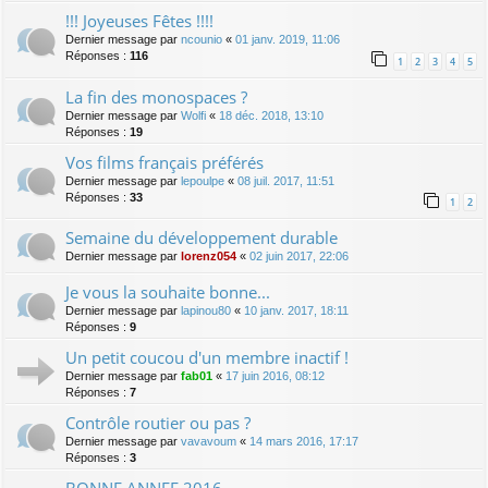
!!! Joyeuses Fêtes !!!!
Dernier message par
ncounio
«
01 janv. 2019, 11:06
Réponses :
116
1
2
3
4
5
La fin des monospaces ?
Dernier message par
Wolfi
«
18 déc. 2018, 13:10
Réponses :
19
Vos films français préférés
Dernier message par
lepoulpe
«
08 juil. 2017, 11:51
Réponses :
33
1
2
Semaine du développement durable
Dernier message par
lorenz054
«
02 juin 2017, 22:06
Je vous la souhaite bonne...
Dernier message par
lapinou80
«
10 janv. 2017, 18:11
Réponses :
9
Un petit coucou d'un membre inactif !
Dernier message par
fab01
«
17 juin 2016, 08:12
Réponses :
7
Contrôle routier ou pas ?
Dernier message par
vavavoum
«
14 mars 2016, 17:17
Réponses :
3
BONNE ANNEE 2016