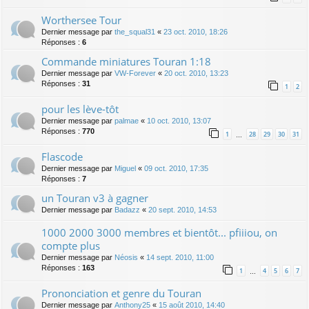
Worthersee Tour
Dernier message par
the_squal31
«
23 oct. 2010, 18:26
Réponses :
6
Commande miniatures Touran 1:18
Dernier message par
VW-Forever
«
20 oct. 2010, 13:23
Réponses :
31
1
2
pour les lève-tôt
Dernier message par
palmae
«
10 oct. 2010, 13:07
Réponses :
770
1
28
29
30
31
…
Flascode
Dernier message par
Miguel
«
09 oct. 2010, 17:35
Réponses :
7
un Touran v3 à gagner
Dernier message par
Badazz
«
20 sept. 2010, 14:53
1000 2000 3000 membres et bientôt... pfiiiou, on
compte plus
Dernier message par
Néosis
«
14 sept. 2010, 11:00
Réponses :
163
1
4
5
6
7
…
Prononciation et genre du Touran
Dernier message par
Anthony25
«
15 août 2010, 14:40