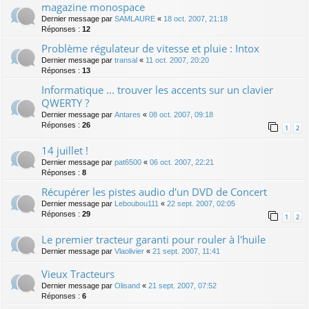
magazine monospace
Dernier message par
SAMLAURE
«
18 oct. 2007, 21:18
Réponses :
12
Problème régulateur de vitesse et pluie : Intox
Dernier message par
transal
«
11 oct. 2007, 20:20
Réponses :
13
Informatique ... trouver les accents sur un clavier
QWERTY ?
Dernier message par
Antares
«
08 oct. 2007, 09:18
Réponses :
26
1
2
14 juillet !
Dernier message par
pat6500
«
06 oct. 2007, 22:21
Réponses :
8
Récupérer les pistes audio d'un DVD de Concert
Dernier message par
Leboubou111
«
22 sept. 2007, 02:05
Réponses :
29
1
2
Le premier tracteur garanti pour rouler à l'huile
Dernier message par
Vlaolivier
«
21 sept. 2007, 11:41
Vieux Tracteurs
Dernier message par
Olisand
«
21 sept. 2007, 07:52
Réponses :
6