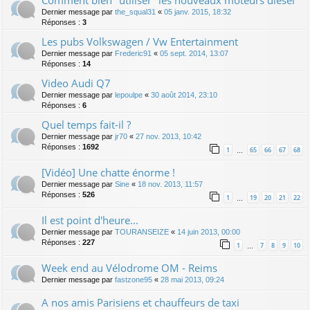
Dernier message par
the_squal31
«
05 janv. 2015, 18:32
Réponses :
3
Les pubs Volkswagen / Vw Entertainment
Dernier message par
Frederic91
«
05 sept. 2014, 13:07
Réponses :
14
Video Audi Q7
Dernier message par
lepoulpe
«
30 août 2014, 23:10
Réponses :
6
Quel temps fait-il ?
Dernier message par
jr70
«
27 nov. 2013, 10:42
Réponses :
1692
1
65
66
67
68
…
[Vidéo] Une chatte énorme !
Dernier message par
Sine
«
18 nov. 2013, 11:57
Réponses :
526
1
19
20
21
22
…
Il est point d'heure...
Dernier message par
TOURANSEIZE
«
14 juin 2013, 00:00
Réponses :
227
1
7
8
9
10
…
Week end au Vélodrome OM - Reims
Dernier message par
fastzone95
«
28 mai 2013, 09:24
A nos amis Parisiens et chauffeurs de taxi