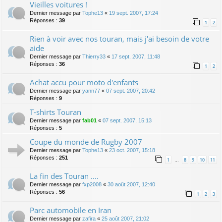
Vieilles voitures !
Dernier message par
Tophe13
«
19 sept. 2007, 17:24
Réponses :
39
1
2
Rien à voir avec nos touran, mais j'ai besoin de votre
aide
Dernier message par
Thierry33
«
17 sept. 2007, 11:48
Réponses :
36
1
2
Achat accu pour moto d'enfants
Dernier message par
yann77
«
07 sept. 2007, 20:42
Réponses :
9
T-shirts Touran
Dernier message par
fab01
«
07 sept. 2007, 15:13
Réponses :
5
Coupe du monde de Rugby 2007
Dernier message par
Tophe13
«
23 oct. 2007, 15:18
Réponses :
251
1
8
9
10
11
…
La fin des Touran ....
Dernier message par
fxp2008
«
30 août 2007, 12:40
Réponses :
56
1
2
3
Parc automobile en Iran
Dernier message par
zafira
«
25 août 2007, 21:02