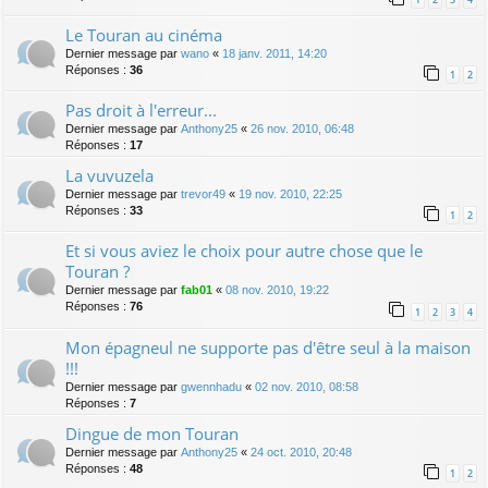
Le Touran au cinéma
Dernier message par
wano
«
18 janv. 2011, 14:20
Réponses :
36
1
2
Pas droit à l'erreur...
Dernier message par
Anthony25
«
26 nov. 2010, 06:48
Réponses :
17
La vuvuzela
Dernier message par
trevor49
«
19 nov. 2010, 22:25
Réponses :
33
1
2
Et si vous aviez le choix pour autre chose que le
Touran ?
Dernier message par
fab01
«
08 nov. 2010, 19:22
Réponses :
76
1
2
3
4
Mon épagneul ne supporte pas d'être seul à la maison
!!!
Dernier message par
gwennhadu
«
02 nov. 2010, 08:58
Réponses :
7
Dingue de mon Touran
Dernier message par
Anthony25
«
24 oct. 2010, 20:48
Réponses :
48
1
2