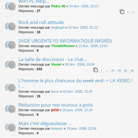
WIFI PC Help...
Dernier message par
Pedro 95
«
24 févr. 2008, 19:17
Réponses :
27
1
2
Rock and roll attitude
Dernier message par
deglingot
«
20 févr. 2008, 01:12
Réponses :
16
[AIDE URGENTE !!!] INFORMATIQUE (WORD)
Dernier message par
ThinkDifferent
«
13 févr. 2008, 23:01
Réponses :
9
La salle de discussion - Le chat...
Dernier message par
Vindel
«
08 févr. 2008, 10:04
Réponses :
632
1
23
24
25
26
…
L'homme le plus chanceux du week end -> LA VIDEO !
! ...
Dernier message par
liosor
«
03 févr. 2008, 22:45
Réponses :
15
Réduction pour nos toutous à poils
Dernier message par
jef10
«
20 janv. 2008, 12:20
Réponses :
6
Mais c’est dégueulasse ...
Dernier message par
Antares
«
19 janv. 2008, 12:06
Réponses :
4