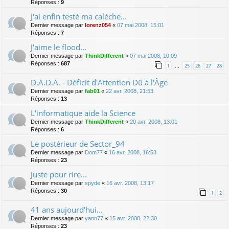
Réponses :
9
J'ai enfin testé ma calèche...
Dernier message par
lorenz054
«
07 mai 2008, 15:01
Réponses :
7
J'aime le flood...
Dernier message par
ThinkDifferent
«
07 mai 2008, 10:09
Réponses :
687
1
25
26
27
28
…
D.A.D.A. - Déficit d'Attention Dû à l'Âge
Dernier message par
fab01
«
22 avr. 2008, 21:53
Réponses :
13
L'informatique aide la Science
Dernier message par
ThinkDifferent
«
20 avr. 2008, 13:01
Réponses :
6
Le postérieur de Sector_94
Dernier message par
Dom77
«
16 avr. 2008, 16:53
Réponses :
23
Juste pour rire...
Dernier message par
spyde
«
16 avr. 2008, 13:17
Réponses :
30
1
2
41 ans aujourd'hui...
Dernier message par
yann77
«
15 avr. 2008, 22:30
Réponses :
23