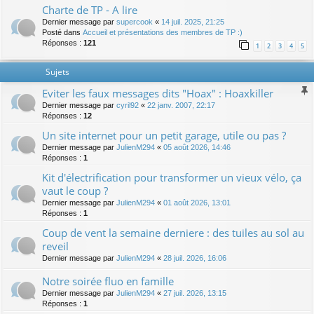
Charte de TP - A lire
Dernier message par
supercook
«
14 juil. 2025, 21:25
Posté dans
Accueil et présentations des membres de TP :)
Réponses :
121
1
2
3
4
5
Sujets
Eviter les faux messages dits "Hoax" : Hoaxkiller
Dernier message par
cyril92
«
22 janv. 2007, 22:17
Réponses :
12
Un site internet pour un petit garage, utile ou pas ?
Dernier message par
JulienM294
«
05 août 2026, 14:46
Réponses :
1
Kit d'électrification pour transformer un vieux vélo, ça
vaut le coup ?
Dernier message par
JulienM294
«
01 août 2026, 13:01
Réponses :
1
Coup de vent la semaine derniere : des tuiles au sol au
reveil
Dernier message par
JulienM294
«
28 juil. 2026, 16:06
Notre soirée fluo en famille
Dernier message par
JulienM294
«
27 juil. 2026, 13:15
Réponses :
1