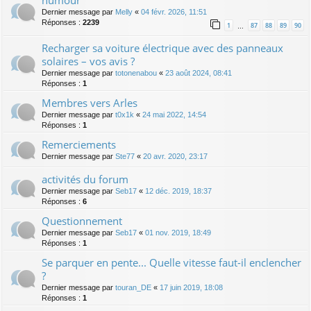
humour
Dernier message par
Melly
«
04 févr. 2026, 11:51
Réponses :
2239
1
87
88
89
90
…
Recharger sa voiture électrique avec des panneaux
solaires – vos avis ?
Dernier message par
totonenabou
«
23 août 2024, 08:41
Réponses :
1
Membres vers Arles
Dernier message par
t0x1k
«
24 mai 2022, 14:54
Réponses :
1
Remerciements
Dernier message par
Ste77
«
20 avr. 2020, 23:17
activités du forum
Dernier message par
Seb17
«
12 déc. 2019, 18:37
Réponses :
6
Questionnement
Dernier message par
Seb17
«
01 nov. 2019, 18:49
Réponses :
1
Se parquer en pente... Quelle vitesse faut-il enclencher
?
Dernier message par
touran_DE
«
17 juin 2019, 18:08
Réponses :
1