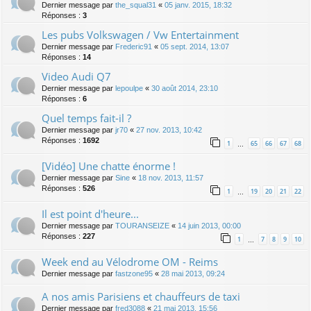
Dernier message par
the_squal31
«
05 janv. 2015, 18:32
Réponses :
3
Les pubs Volkswagen / Vw Entertainment
Dernier message par
Frederic91
«
05 sept. 2014, 13:07
Réponses :
14
Video Audi Q7
Dernier message par
lepoulpe
«
30 août 2014, 23:10
Réponses :
6
Quel temps fait-il ?
Dernier message par
jr70
«
27 nov. 2013, 10:42
Réponses :
1692
1
65
66
67
68
…
[Vidéo] Une chatte énorme !
Dernier message par
Sine
«
18 nov. 2013, 11:57
Réponses :
526
1
19
20
21
22
…
Il est point d'heure...
Dernier message par
TOURANSEIZE
«
14 juin 2013, 00:00
Réponses :
227
1
7
8
9
10
…
Week end au Vélodrome OM - Reims
Dernier message par
fastzone95
«
28 mai 2013, 09:24
A nos amis Parisiens et chauffeurs de taxi
Dernier message par
fred3088
«
21 mai 2013, 15:56