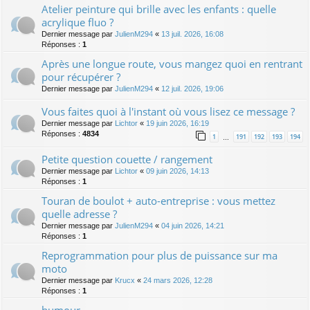
Atelier peinture qui brille avec les enfants : quelle
acrylique fluo ?
Dernier message par
JulienM294
«
13 juil. 2026, 16:08
Réponses :
1
Après une longue route, vous mangez quoi en rentrant
pour récupérer ?
Dernier message par
JulienM294
«
12 juil. 2026, 19:06
Vous faites quoi à l'instant où vous lisez ce message ?
Dernier message par
Lichtor
«
19 juin 2026, 16:19
Réponses :
4834
1
191
192
193
194
…
Petite question couette / rangement
Dernier message par
Lichtor
«
09 juin 2026, 14:13
Réponses :
1
Touran de boulot + auto-entreprise : vous mettez
quelle adresse ?
Dernier message par
JulienM294
«
04 juin 2026, 14:21
Réponses :
1
Reprogrammation pour plus de puissance sur ma
moto
Dernier message par
Krucx
«
24 mars 2026, 12:28
Réponses :
1