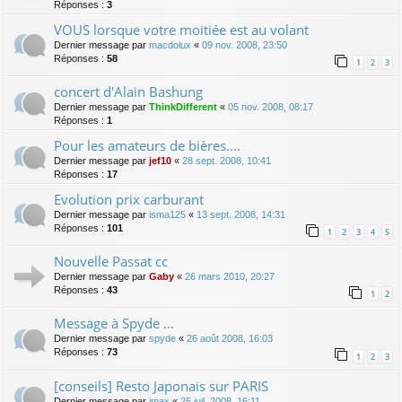
Réponses :
3
VOUS lorsque votre moitiée est au volant
Dernier message par
macdolux
«
09 nov. 2008, 23:50
Réponses :
58
1
2
3
concert d'Alain Bashung
Dernier message par
ThinkDifferent
«
05 nov. 2008, 08:17
Réponses :
1
Pour les amateurs de bières....
Dernier message par
jef10
«
28 sept. 2008, 10:41
Réponses :
17
Evolution prix carburant
Dernier message par
isma125
«
13 sept. 2008, 14:31
Réponses :
101
1
2
3
4
5
Nouvelle Passat cc
Dernier message par
Gaby
«
26 mars 2010, 20:27
Réponses :
43
1
2
Message à Spyde …
Dernier message par
spyde
«
26 août 2008, 16:03
Réponses :
73
1
2
3
[conseils] Resto Japonais sur PARIS
Dernier message par
jmax
«
25 juil. 2008, 16:11