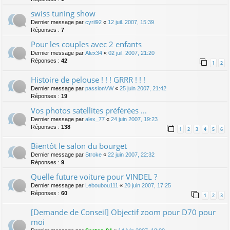
swiss tuning show
Dernier message par
cyril92
«
12 juil. 2007, 15:39
Réponses :
7
Pour les couples avec 2 enfants
Dernier message par
Alex34
«
02 juil. 2007, 21:20
Réponses :
42
1
2
Histoire de pelouse ! ! ! GRRR ! ! !
Dernier message par
passionVW
«
25 juin 2007, 21:42
Réponses :
19
Vos photos satellites préférées ...
Dernier message par
alex_77
«
24 juin 2007, 19:23
Réponses :
138
1
2
3
4
5
6
Bientôt le salon du bourget
Dernier message par
Stroke
«
22 juin 2007, 22:32
Réponses :
9
Quelle future voiture pour VINDEL ?
Dernier message par
Leboubou111
«
20 juin 2007, 17:25
Réponses :
60
1
2
3
[Demande de Conseil] Objectif zoom pour D70 pour
moi