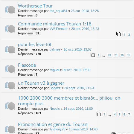
Worthersee Tour
Dernier message par
the_squal31
«
23 oct. 2010, 18:26
Réponses :
6
Commande miniatures Touran 1:18
Dernier message par
VW-Forever
«
20 oct. 2010, 13:23
Réponses :
31
1
2
pour les lève-tôt
Dernier message par
palmae
«
10 oct. 2010, 13:07
Réponses :
770
1
28
29
30
31
…
Flascode
Dernier message par
Miguel
«
09 oct. 2010, 17:35
Réponses :
7
un Touran v3 à gagner
Dernier message par
Badazz
«
20 sept. 2010, 14:53
1000 2000 3000 membres et bientôt... pfiiiou, on
compte plus
Dernier message par
Néosis
«
14 sept. 2010, 11:00
Réponses :
163
1
4
5
6
7
…
Prononciation et genre du Touran
Dernier message par
Anthony25
«
15 août 2010, 14:40
Réponses :
57