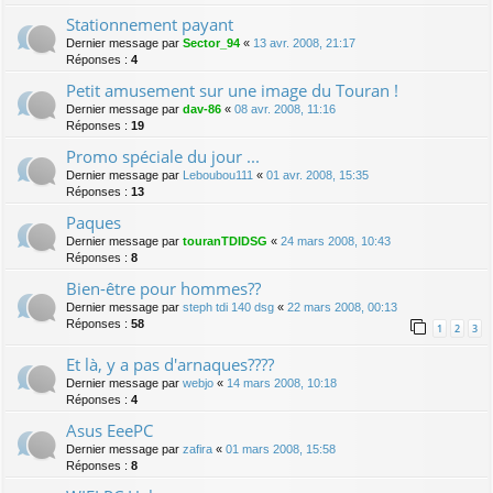
Stationnement payant
Dernier message par
Sector_94
«
13 avr. 2008, 21:17
Réponses :
4
Petit amusement sur une image du Touran !
Dernier message par
dav-86
«
08 avr. 2008, 11:16
Réponses :
19
Promo spéciale du jour ...
Dernier message par
Leboubou111
«
01 avr. 2008, 15:35
Réponses :
13
Paques
Dernier message par
touranTDIDSG
«
24 mars 2008, 10:43
Réponses :
8
Bien-être pour hommes??
Dernier message par
steph tdi 140 dsg
«
22 mars 2008, 00:13
Réponses :
58
1
2
3
Et là, y a pas d'arnaques????
Dernier message par
webjo
«
14 mars 2008, 10:18
Réponses :
4
Asus EeePC
Dernier message par
zafira
«
01 mars 2008, 15:58
Réponses :
8