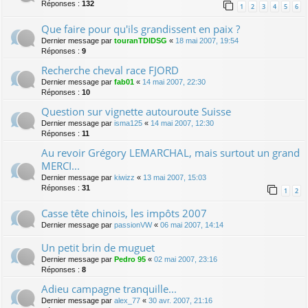
Réponses :
132
1
2
3
4
5
6
Que faire pour qu'ils grandissent en paix ?
Dernier message par
touranTDIDSG
«
18 mai 2007, 19:54
Réponses :
9
Recherche cheval race FJORD
Dernier message par
fab01
«
14 mai 2007, 22:30
Réponses :
10
Question sur vignette autouroute Suisse
Dernier message par
isma125
«
14 mai 2007, 12:30
Réponses :
11
Au revoir Grégory LEMARCHAL, mais surtout un grand
MERCI...
Dernier message par
kiwizz
«
13 mai 2007, 15:03
Réponses :
31
1
2
Casse tête chinois, les impôts 2007
Dernier message par
passionVW
«
06 mai 2007, 14:14
Un petit brin de muguet
Dernier message par
Pedro 95
«
02 mai 2007, 23:16
Réponses :
8
Adieu campagne tranquille...
Dernier message par
alex_77
«
30 avr. 2007, 21:16