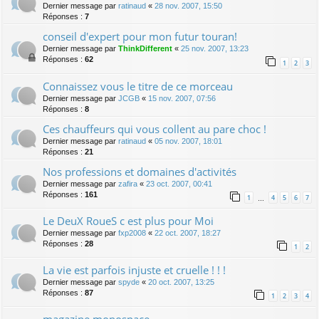
Dernier message par
ratinaud
«
28 nov. 2007, 15:50
Réponses :
7
conseil d'expert pour mon futur touran!
Dernier message par
ThinkDifferent
«
25 nov. 2007, 13:23
Réponses :
62
1
2
3
Connaissez vous le titre de ce morceau
Dernier message par
JCGB
«
15 nov. 2007, 07:56
Réponses :
8
Ces chauffeurs qui vous collent au pare choc !
Dernier message par
ratinaud
«
05 nov. 2007, 18:01
Réponses :
21
Nos professions et domaines d'activités
Dernier message par
zafira
«
23 oct. 2007, 00:41
Réponses :
161
1
4
5
6
7
…
Le DeuX RoueS c est plus pour Moi
Dernier message par
fxp2008
«
22 oct. 2007, 18:27
Réponses :
28
1
2
La vie est parfois injuste et cruelle ! ! !
Dernier message par
spyde
«
20 oct. 2007, 13:25
Réponses :
87
1
2
3
4
magazine monospace