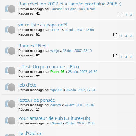
Bon réveillon 2007 et à l'année prochaine 2008 :)
Dernier message par
Laurent
«
04 janv. 2008, 15:09
Réponses :
41
1
2
votre liste au papa noël
Dernier message par
Dom77
«
29 déc. 2007, 18:59
Réponses :
51
1
2
3
Bonnes Fêtes !
Dernier message par
webjo
«
28 déc. 2007, 23:10
Réponses :
62
1
2
3
...Test. Un peu comme ...Rien.
Dernier message par
Pedro 95
«
28 déc. 2007, 01:39
Réponses :
22
Job d'ete
Dernier message par
fxp2008
«
26 déc. 2007, 17:23
lecteur de pensée
Dernier message par
carlitos
«
24 déc. 2007, 09:36
Réponses :
13
Pour amateur de Pub (CulturePub)
Dernier message par
Olisand
«
01 déc. 2007, 10:38
Ile d'Oléron