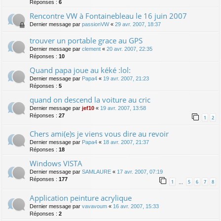
Réponses :
6
Rencontre VW à Fontainebleau le 16 juin 2007
Dernier message par
passionVW
«
29 avr. 2007, 18:37
trouver un portable grace au GPS
Dernier message par
clement
«
20 avr. 2007, 22:35
Réponses :
10
Quand papa joue au kéké :lol:
Dernier message par
Papa4
«
19 avr. 2007, 21:23
Réponses :
5
quand on descend la voiture au cric
Dernier message par
jef10
«
19 avr. 2007, 13:58
Réponses :
27
1
2
Chers ami(e)s je viens vous dire au revoir
Dernier message par
Papa4
«
18 avr. 2007, 21:37
Réponses :
18
Windows VISTA
Dernier message par
SAMLAURE
«
17 avr. 2007, 07:19
Réponses :
177
1
5
6
7
8
…
Application peinture acrylique
Dernier message par
vavavoum
«
16 avr. 2007, 15:33
Réponses :
2