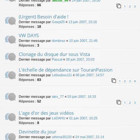
Dernier message par
Sector_94
«
14 juin 2007, 18:00
Réponses :
66
1
2
3
(Urgent) Besoin d'aide !
Dernier message par
Gaspi25
«
13 juin 2007, 23:16
Réponses :
18
VW DAYS
Dernier message par
dombrez
«
10 juin 2007, 21:46
Réponses :
3
Clonage du disque dur sous Vista
Dernier message par
Pascal
«
08 juin 2007, 23:03
L'échelle de dépendance sur TouranPassion
Dernier message par
Leboubou111
«
06 juin 2007, 14:57
Réponses :
83
1
2
3
4
Dernier message par
alex_77
«
03 juin 2007, 16:33
Réponses :
52
1
2
3
L'age d'or des jeux vidéos
Dernier message par
LeDAHU
«
01 juin 2007, 10:25
Réponses :
8
Devinette du jour
Dernier message par
uthena35120
«
24 mai 2007, 21:14