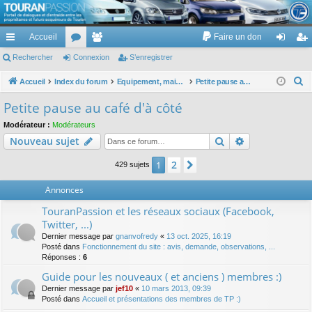
TouranPassion
Accueil
Faire un don
Le forum des propriétaires ou futurs acquéreurs du Volkswagen Touran
cc
Rechercher
or
Connexion
e
S’enregistrer
on
’e
ès
u
m
ne
nr
R
Accueil
Index du forum
Equipement, maison, famille, passion, hobby, détente, ...
Petite pause au café d'à côté
e
ra
m
br
xi
eg
Petite pause au café d'à côté
c
pi
s
es
on
ist
Modérateur :
Modérateurs
h
Rechercher
Recherche av
Nouveau sujet
de
re
e
r
r
2
1
Suivante
429 sujets
c
Annonces
h
e
TouranPassion et les réseaux sociaux (Facebook,
r
Twitter, ...)
Dernier message par
gnanvofredy
«
13 oct. 2025, 16:19
Posté dans
Fonctionnement du site : avis, demande, observations, ...
Réponses :
6
Guide pour les nouveaux ( et anciens ) membres :)
Dernier message par
jef10
«
10 mars 2013, 09:39
Posté dans
Accueil et présentations des membres de TP :)