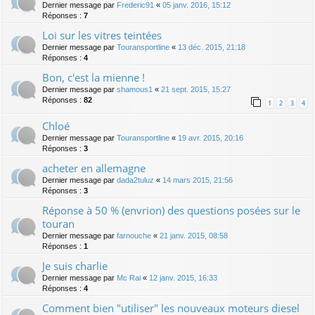
Dernier message par
Frederic91
«
05 janv. 2016, 15:12
Réponses :
7
Loi sur les vitres teintées
Dernier message par
Touransportline
«
13 déc. 2015, 21:18
Réponses :
4
Bon, c'est la mienne !
Dernier message par
shamous1
«
21 sept. 2015, 15:27
Réponses :
82
1
2
3
4
Chloé
Dernier message par
Touransportline
«
19 avr. 2015, 20:16
Réponses :
3
acheter en allemagne
Dernier message par
dada2tuluz
«
14 mars 2015, 21:56
Réponses :
3
Réponse à 50 % (envrion) des questions posées sur le
touran
Dernier message par
farnouche
«
21 janv. 2015, 08:58
Réponses :
1
Je suis charlie
Dernier message par
Mc Rai
«
12 janv. 2015, 16:33
Réponses :
4
Comment bien "utiliser" les nouveaux moteurs diesel