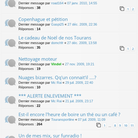
Dernier message par
road164
«
07 janv. 2010, 14:55
Réponses :
38
1
2
Copenhague et pétition
Dernier message par
Gaspi25
«
27 déc. 2009, 22:36
Réponses :
14
Le cadeau de Noël de nos Tourans
Dernier message par
domchfr
«
27 déc. 2009, 13:58
Réponses :
35
1
2
Nettoyage moteur
Dernier message par
Vindel
«
27 nov. 2009, 19:21
Réponses :
19
Nuages bizarres. Qq'un connait'il ....?
Dernier message par
Mc Rai
«
29 juil. 2009, 22:40
Réponses :
10
*** ALERTE ENLEVEMENT ***
Dernier message par
Mc Rai
«
21 juil. 2009, 23:17
Réponses :
22
Est-il encore l'heure de boire un thé ou un café ?
Dernier message par
Touransportline
«
07 juil. 2009, 11:09
Réponses :
264
1
8
9
10
11
…
Un de mes mix, sur funradio !