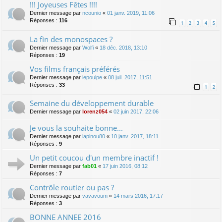
!!! Joyeuses Fêtes !!!!
Dernier message par
ncounio
«
01 janv. 2019, 11:06
Réponses :
116
1
2
3
4
5
La fin des monospaces ?
Dernier message par
Wolfi
«
18 déc. 2018, 13:10
Réponses :
19
Vos films français préférés
Dernier message par
lepoulpe
«
08 juil. 2017, 11:51
Réponses :
33
1
2
Semaine du développement durable
Dernier message par
lorenz054
«
02 juin 2017, 22:06
Je vous la souhaite bonne...
Dernier message par
lapinou80
«
10 janv. 2017, 18:11
Réponses :
9
Un petit coucou d'un membre inactif !
Dernier message par
fab01
«
17 juin 2016, 08:12
Réponses :
7
Contrôle routier ou pas ?
Dernier message par
vavavoum
«
14 mars 2016, 17:17
Réponses :
3
BONNE ANNEE 2016