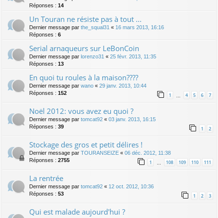
Réponses :
14
Un Touran ne résiste pas à tout ...
Dernier message par
the_squal31
«
16 mars 2013, 16:16
Réponses :
6
Serial arnaqueurs sur LeBonCoin
Dernier message par
lorenzo31
«
25 févr. 2013, 11:35
Réponses :
13
En quoi tu roules à la maison????
Dernier message par
wano
«
29 janv. 2013, 10:44
Réponses :
152
1
4
5
6
7
…
Noël 2012: vous avez eu quoi ?
Dernier message par
tomcat92
«
03 janv. 2013, 16:15
Réponses :
39
1
2
Stockage des gros et petit délires !
Dernier message par
TOURANSEIZE
«
06 déc. 2012, 11:38
Réponses :
2755
1
108
109
110
111
…
La rentrée
Dernier message par
tomcat92
«
12 oct. 2012, 10:36
Réponses :
53
1
2
3
Qui est malade aujourd'hui ?