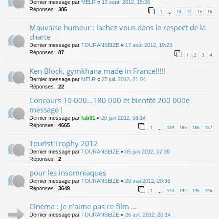
Dernier message par
MELR
«
13 sept. 2012, 15:26
Réponses :
385
1
13
14
15
16
…
Mauvaise humeur : lachez vous dans le respect de la
charte
Dernier message par
TOURANSEIZE
«
17 août 2012, 19:23
Réponses :
87
1
2
3
4
Ken Block, gymkhana made in France!!!!!
Dernier message par
MELR
«
25 juil. 2012, 21:04
Réponses :
22
Concours 10 000...180 000 et bientôt 200 000e
message !
Dernier message par
fab01
«
20 juin 2012, 08:14
Réponses :
4665
1
184
185
186
187
…
Tourist Trophy 2012
Dernier message par
TOURANSEIZE
«
05 juin 2012, 07:30
Réponses :
2
pour les insomniaques
Dernier message par
TOURANSEIZE
«
29 mai 2012, 20:36
Réponses :
3649
1
143
144
145
146
…
Cinéma : Je n'aime pas ce film ...
Dernier message par
TOURANSEIZE
«
26 avr. 2012, 20:14