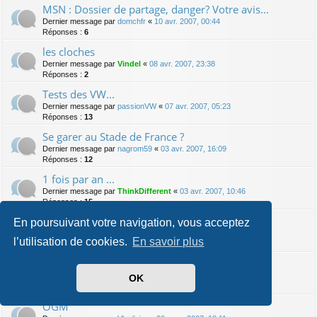
MSN : Dossier de partage, danger? Votre avis...
Dernier message par
domchfr
«
10 avr. 2007, 00:44
Réponses :
6
les cloches
Dernier message par
Vindel
«
08 avr. 2007, 23:38
Réponses :
2
Tests des VW...
Dernier message par
passionVW
«
07 avr. 2007, 05:23
Réponses :
13
Se garer au Stade de France ?
Dernier message par
nagrom59
«
03 avr. 2007, 16:09
Réponses :
12
1 fois par an ...
Dernier message par
ThinkDifferent
«
03 avr. 2007, 10:46
Réponses :
15
moteur de tondeuse a gazon !! HELP
En poursuivant votre navigation, vous acceptez
Dernier message par
rfr
«
01 avr. 2007, 23:10
l’utilisation de cookies.
En savoir plus
Réponses :
19
TP bloqué
Dernier message par
Vindel
«
29 mars 2007, 01:16
OK
Réponses :
17
OGM