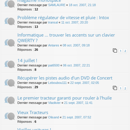
Dernier message par
SAMLAURE
«
18 oct. 2007, 21:18
Réponses :
12
Problème régulateur de vitesse et pluie : Intox
Dernier message par
transal
«
11 oct. 2007, 20:20
Réponses :
13
Informatique ... trouver les accents sur un clavier
QWERTY ?
Dernier message par
Antares
«
08 oct. 2007, 09:18
Réponses :
26
1
2
14 juillet !
Dernier message par
pat6500
«
06 oct. 2007, 22:21
Réponses :
8
Récupérer les pistes audio d'un DVD de Concert
Dernier message par
Leboubou111
«
22 sept. 2007, 02:05
Réponses :
29
1
2
Le premier tracteur garanti pour rouler à l'huile
Dernier message par
Vlaolivier
«
21 sept. 2007, 11:41
Vieux Tracteurs
Dernier message par
Olisand
«
21 sept. 2007, 07:52
Réponses :
6
Vieilles voitures !