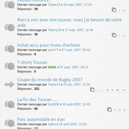
Dernier message par
Tophe13
«
19 sept. 2007, 17:24
Réponses :
39
1
2
Rien à voir avec nos touran, mais j'ai besoin de votre
aide
Dernier message par
Thierry33
«
17 sept. 2007, 11:48
Réponses :
36
1
2
Achat accu pour moto d'enfants
Dernier message par
yann77
«
07 sept. 2007, 20:42
Réponses :
9
T-shirts Touran
Dernier message par
fab01
«
07 sept. 2007, 15:13
Réponses :
5
Coupe du monde de Rugby 2007
Dernier message par
Tophe13
«
23 oct. 2007, 15:18
Réponses :
251
1
8
9
10
11
…
La fin des Touran ....
Dernier message par
fxp2008
«
30 août 2007, 12:40
Réponses :
56
1
2
3
Parc automobile en Iran
Dernier message par
zafira
«
25 août 2007, 21:02
Réponses :
13