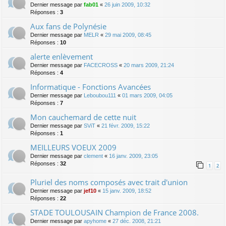
Dernier message par
fab01
«
26 juin 2009, 10:32
Réponses :
3
Aux fans de Polynésie
Dernier message par
MELR
«
29 mai 2009, 08:45
Réponses :
10
alerte enlèvement
Dernier message par
FACECROSS
«
20 mars 2009, 21:24
Réponses :
4
Informatique - Fonctions Avancées
Dernier message par
Leboubou111
«
01 mars 2009, 04:05
Réponses :
7
Mon cauchemard de cette nuit
Dernier message par
SViT
«
21 févr. 2009, 15:22
Réponses :
1
MEILLEURS VOEUX 2009
Dernier message par
clement
«
16 janv. 2009, 23:05
Réponses :
32
1
2
Pluriel des noms composés avec trait d'union
Dernier message par
jef10
«
15 janv. 2009, 18:52
Réponses :
22
STADE TOULOUSAIN Champion de France 2008.
Dernier message par
apyhome
«
27 déc. 2008, 21:21