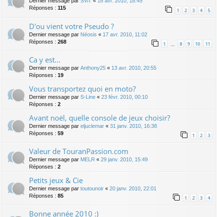
Dernier message par
SViT
«
18 avr. 2010, 18:45
Réponses :
115
1
2
3
4
5
D'ou vient votre Pseudo ?
Dernier message par
Néosis
«
17 avr. 2010, 11:02
Réponses :
268
1
8
9
10
11
…
Ca y est...
Dernier message par
Anthony25
«
13 avr. 2010, 20:55
Réponses :
19
Vous transportez quoi en moto?
Dernier message par
S-Line
«
23 févr. 2010, 00:10
Réponses :
2
Avant noël, quelle console de jeux choisir?
Dernier message par
eljuclemar
«
31 janv. 2010, 16:38
Réponses :
59
1
2
3
Valeur de TouranPassion.com
Dernier message par
MELR
«
29 janv. 2010, 15:49
Réponses :
2
Petits jeux & Cie
Dernier message par
toutounoir
«
20 janv. 2010, 22:01
Réponses :
85
1
2
3
4
Bonne année 2010 :)