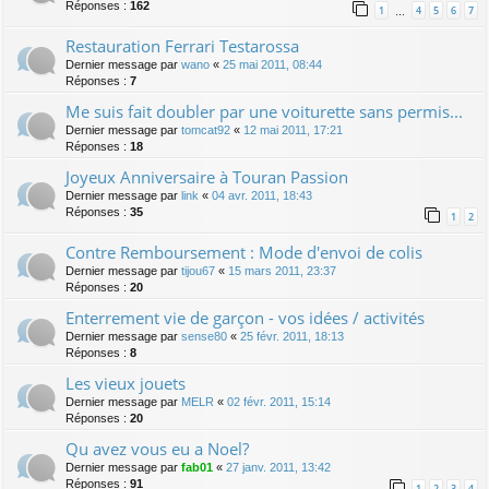
Réponses :
162
1
4
5
6
7
…
Restauration Ferrari Testarossa
Dernier message par
wano
«
25 mai 2011, 08:44
Réponses :
7
Me suis fait doubler par une voiturette sans permis...
Dernier message par
tomcat92
«
12 mai 2011, 17:21
Réponses :
18
Joyeux Anniversaire à Touran Passion
Dernier message par
link
«
04 avr. 2011, 18:43
Réponses :
35
1
2
Contre Remboursement : Mode d'envoi de colis
Dernier message par
tijou67
«
15 mars 2011, 23:37
Réponses :
20
Enterrement vie de garçon - vos idées / activités
Dernier message par
sense80
«
25 févr. 2011, 18:13
Réponses :
8
Les vieux jouets
Dernier message par
MELR
«
02 févr. 2011, 15:14
Réponses :
20
Qu avez vous eu a Noel?
Dernier message par
fab01
«
27 janv. 2011, 13:42
Réponses :
91
1
2
3
4