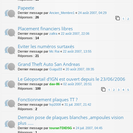
Papeete
Dernier message par
Ancien_Membre1
«
24 août 2007, 04:29
Réponses :
26
1
2
Placement financiers libres
Dernier message par
zafira
«
22 août 2007, 22:06
Réponses :
14
Eviter les numéros surtaxés
Dernier message par
Mc Rai
«
22 août 2007, 13:55
Réponses :
21
Grand Theft Auto San Andreas
Dernier message par
Guigui33
«
20 août 2007, 09:35
Le Géoportail d'IGN est ouvert depuis le 23/06/2006
Dernier message par
dav-86
«
02 août 2007, 20:51
Réponses :
100
1
2
3
4
5
Fonctionnement plaques TT ?
Dernier message par
fxp2008
«
31 juil. 2007, 21:42
Réponses :
2
Demain pose de plaques blanches ,ampoules vision
plus .....
Dernier message par
touranTDIDSG
«
24 juil. 2007, 04:45
Réponses :
1