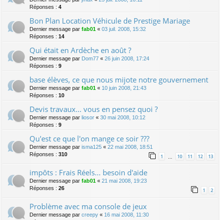
Réponses :
4
Bon Plan Location Véhicule de Prestige Mariage
Dernier message par
fab01
«
03 juil. 2008, 15:32
Réponses :
14
Qui était en Ardèche en août ?
Dernier message par
Dom77
«
26 juin 2008, 17:24
Réponses :
9
base élèves, ce que nous mijote notre gouvernement
Dernier message par
fab01
«
10 juin 2008, 21:43
Réponses :
10
Devis travaux... vous en pensez quoi ?
Dernier message par
liosor
«
30 mai 2008, 10:12
Réponses :
9
Qu'est ce que l'on mange ce soir ???
Dernier message par
isma125
«
22 mai 2008, 18:51
Réponses :
310
1
10
11
12
13
…
impôts : Frais Réels... besoin d'aide
Dernier message par
fab01
«
21 mai 2008, 19:23
Réponses :
26
1
2
Problème avec ma console de jeux
Dernier message par
creepy
«
16 mai 2008, 11:30