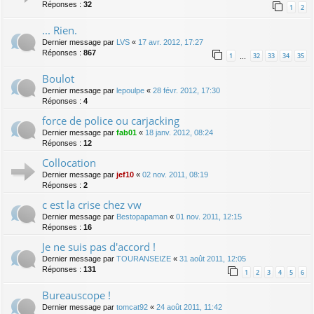
Réponses :
32
1
2
... Rien.
Dernier message par
LVS
«
17 avr. 2012, 17:27
Réponses :
867
1
32
33
34
35
…
Boulot
Dernier message par
lepoulpe
«
28 févr. 2012, 17:30
Réponses :
4
force de police ou carjacking
Dernier message par
fab01
«
18 janv. 2012, 08:24
Réponses :
12
Collocation
Dernier message par
jef10
«
02 nov. 2011, 08:19
Réponses :
2
c est la crise chez vw
Dernier message par
Bestopapaman
«
01 nov. 2011, 12:15
Réponses :
16
Je ne suis pas d'accord !
Dernier message par
TOURANSEIZE
«
31 août 2011, 12:05
Réponses :
131
1
2
3
4
5
6
Bureauscope !
Dernier message par
tomcat92
«
24 août 2011, 11:42