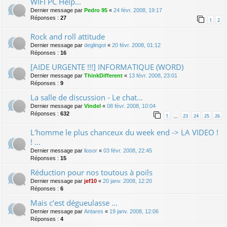
WIFI PC Help...
Dernier message par
Pedro 95
«
24 févr. 2008, 19:17
Réponses :
27
1
2
Rock and roll attitude
Dernier message par
deglingot
«
20 févr. 2008, 01:12
Réponses :
16
[AIDE URGENTE !!!] INFORMATIQUE (WORD)
Dernier message par
ThinkDifferent
«
13 févr. 2008, 23:01
Réponses :
9
La salle de discussion - Le chat...
Dernier message par
Vindel
«
08 févr. 2008, 10:04
Réponses :
632
1
23
24
25
26
…
L'homme le plus chanceux du week end -> LA VIDEO !
! ...
Dernier message par
liosor
«
03 févr. 2008, 22:45
Réponses :
15
Réduction pour nos toutous à poils
Dernier message par
jef10
«
20 janv. 2008, 12:20
Réponses :
6
Mais c’est dégueulasse ...
Dernier message par
Antares
«
19 janv. 2008, 12:06
Réponses :
4