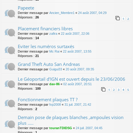
Papeete
Dernier message par
Ancien_Membre1
«
24 août 2007, 04:29
Réponses :
26
1
2
Placement financiers libres
Dernier message par
zafira
«
22 août 2007, 22:06
Réponses :
14
Eviter les numéros surtaxés
Dernier message par
Mc Rai
«
22 août 2007, 13:55
Réponses :
21
Grand Theft Auto San Andreas
Dernier message par
Guigui33
«
20 août 2007, 09:35
Le Géoportail d'IGN est ouvert depuis le 23/06/2006
Dernier message par
dav-86
«
02 août 2007, 20:51
Réponses :
100
1
2
3
4
5
Fonctionnement plaques TT ?
Dernier message par
fxp2008
«
31 juil. 2007, 21:42
Réponses :
2
Demain pose de plaques blanches ,ampoules vision
plus .....
Dernier message par
touranTDIDSG
«
24 juil. 2007, 04:45
Réponses :
1