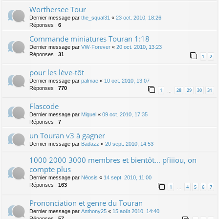
Worthersee Tour
Dernier message par
the_squal31
«
23 oct. 2010, 18:26
Réponses :
6
Commande miniatures Touran 1:18
Dernier message par
VW-Forever
«
20 oct. 2010, 13:23
Réponses :
31
1
2
pour les lève-tôt
Dernier message par
palmae
«
10 oct. 2010, 13:07
Réponses :
770
1
28
29
30
31
…
Flascode
Dernier message par
Miguel
«
09 oct. 2010, 17:35
Réponses :
7
un Touran v3 à gagner
Dernier message par
Badazz
«
20 sept. 2010, 14:53
1000 2000 3000 membres et bientôt... pfiiiou, on
compte plus
Dernier message par
Néosis
«
14 sept. 2010, 11:00
Réponses :
163
1
4
5
6
7
…
Prononciation et genre du Touran
Dernier message par
Anthony25
«
15 août 2010, 14:40
Réponses :
57