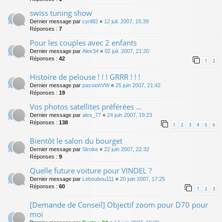
swiss tuning show
Dernier message par
cyril92
«
12 juil. 2007, 15:39
Réponses :
7
Pour les couples avec 2 enfants
Dernier message par
Alex34
«
02 juil. 2007, 21:20
Réponses :
42
1
2
Histoire de pelouse ! ! ! GRRR ! ! !
Dernier message par
passionVW
«
25 juin 2007, 21:42
Réponses :
19
Vos photos satellites préférées ...
Dernier message par
alex_77
«
24 juin 2007, 19:23
Réponses :
138
1
2
3
4
5
6
Bientôt le salon du bourget
Dernier message par
Stroke
«
22 juin 2007, 22:32
Réponses :
9
Quelle future voiture pour VINDEL ?
Dernier message par
Leboubou111
«
20 juin 2007, 17:25
Réponses :
60
1
2
3
[Demande de Conseil] Objectif zoom pour D70 pour
moi