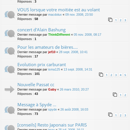
Réponses :
3
VOUS lorsque votre moitiée est au volant
Dernier message par
macdolux
«
09 nov. 2008, 23:50
Réponses :
58
1
2
3
concert d'Alain Bashung
Dernier message par
ThinkDifferent
«
05 nov. 2008, 08:17
Réponses :
1
Pour les amateurs de bières....
Dernier message par
jef10
«
28 sept. 2008, 10:41
Réponses :
17
Evolution prix carburant
Dernier message par
isma125
«
13 sept. 2008, 14:31
Réponses :
101
1
2
3
4
5
Nouvelle Passat cc
Dernier message par
Gaby
«
26 mars 2010, 20:27
Réponses :
43
1
2
Message à Spyde …
Dernier message par
spyde
«
26 août 2008, 16:03
Réponses :
73
1
2
3
[conseils] Resto Japonais sur PARIS
Dernier message par
jmax
«
25 juil. 2008, 16:11