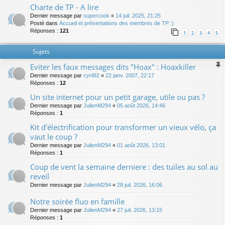
Charte de TP - A lire
Dernier message par
supercook
«
14 juil. 2025, 21:25
Posté dans
Accueil et présentations des membres de TP :)
Réponses :
121
1
2
3
4
5
Sujets
Eviter les faux messages dits "Hoax" : Hoaxkiller
Dernier message par
cyril92
«
22 janv. 2007, 22:17
Réponses :
12
Un site internet pour un petit garage, utile ou pas ?
Dernier message par
JulienM294
«
05 août 2026, 14:46
Réponses :
1
Kit d'électrification pour transformer un vieux vélo, ça
vaut le coup ?
Dernier message par
JulienM294
«
01 août 2026, 13:01
Réponses :
1
Coup de vent la semaine derniere : des tuiles au sol au
reveil
Dernier message par
JulienM294
«
28 juil. 2026, 16:06
Notre soirée fluo en famille
Dernier message par
JulienM294
«
27 juil. 2026, 13:15
Réponses :
1