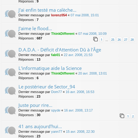
Réponses :
9
J'ai enfin testé ma calèche...
Dernier message par
lorenz054
«
07 mai 2008, 15:01
Réponses :
7
J'aime le flood...
Dernier message par
ThinkDifferent
«
07 mai 2008, 10:09
Réponses :
687
1
25
26
27
28
…
D.A.D.A. - Déficit d'Attention Dû à l'Âge
Dernier message par
fab01
«
22 avr. 2008, 21:53
Réponses :
13
L'informatique aide la Science
Dernier message par
ThinkDifferent
«
20 avr. 2008, 13:01
Réponses :
6
Le postérieur de Sector_94
Dernier message par
Dom77
«
16 avr. 2008, 16:53
Réponses :
23
Juste pour rire...
Dernier message par
spyde
«
16 avr. 2008, 13:17
Réponses :
30
1
2
41 ans aujourd'hui...
Dernier message par
yann77
«
15 avr. 2008, 22:30
Réponses :
23