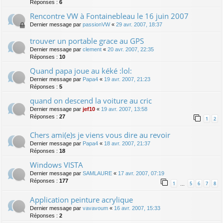
Réponses :
6
Rencontre VW à Fontainebleau le 16 juin 2007
Dernier message par
passionVW
«
29 avr. 2007, 18:37
trouver un portable grace au GPS
Dernier message par
clement
«
20 avr. 2007, 22:35
Réponses :
10
Quand papa joue au kéké :lol:
Dernier message par
Papa4
«
19 avr. 2007, 21:23
Réponses :
5
quand on descend la voiture au cric
Dernier message par
jef10
«
19 avr. 2007, 13:58
Réponses :
27
1
2
Chers ami(e)s je viens vous dire au revoir
Dernier message par
Papa4
«
18 avr. 2007, 21:37
Réponses :
18
Windows VISTA
Dernier message par
SAMLAURE
«
17 avr. 2007, 07:19
Réponses :
177
1
5
6
7
8
…
Application peinture acrylique
Dernier message par
vavavoum
«
16 avr. 2007, 15:33
Réponses :
2