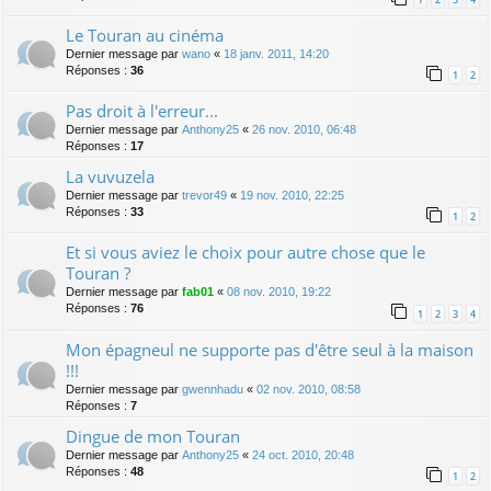
Le Touran au cinéma
Dernier message par
wano
«
18 janv. 2011, 14:20
Réponses :
36
1
2
Pas droit à l'erreur...
Dernier message par
Anthony25
«
26 nov. 2010, 06:48
Réponses :
17
La vuvuzela
Dernier message par
trevor49
«
19 nov. 2010, 22:25
Réponses :
33
1
2
Et si vous aviez le choix pour autre chose que le
Touran ?
Dernier message par
fab01
«
08 nov. 2010, 19:22
Réponses :
76
1
2
3
4
Mon épagneul ne supporte pas d'être seul à la maison
!!!
Dernier message par
gwennhadu
«
02 nov. 2010, 08:58
Réponses :
7
Dingue de mon Touran
Dernier message par
Anthony25
«
24 oct. 2010, 20:48
Réponses :
48
1
2