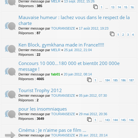
Dernier message par
MELR
«
13 sept. 2012, 15:26
Réponses :
385
1
13
14
15
16
…
Mauvaise humeur : lachez vous dans le respect de la
charte
Dernier message par
TOURANSEIZE
«
17 août 2012, 19:23
Réponses :
87
1
2
3
4
Ken Block, gymkhana made in France!!!!!
Dernier message par
MELR
«
25 juil. 2012, 21:04
Réponses :
22
Concours 10 000...180 000 et bientôt 200 000e
message !
Dernier message par
fab01
«
20 juin 2012, 08:14
Réponses :
4665
1
184
185
186
187
…
Tourist Trophy 2012
Dernier message par
TOURANSEIZE
«
05 juin 2012, 07:30
Réponses :
2
pour les insomniaques
Dernier message par
TOURANSEIZE
«
29 mai 2012, 20:36
Réponses :
3649
1
143
144
145
146
…
Cinéma : Je n'aime pas ce film ...
Dernier message par
TOURANSEIZE
«
26 avr. 2012, 20:14