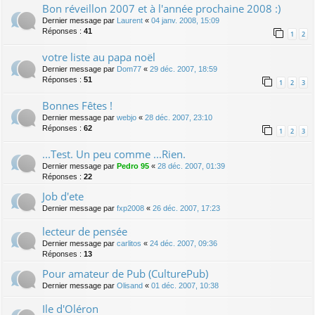
Bon réveillon 2007 et à l'année prochaine 2008 :)
Dernier message par
Laurent
«
04 janv. 2008, 15:09
Réponses :
41
1
2
votre liste au papa noël
Dernier message par
Dom77
«
29 déc. 2007, 18:59
Réponses :
51
1
2
3
Bonnes Fêtes !
Dernier message par
webjo
«
28 déc. 2007, 23:10
Réponses :
62
1
2
3
...Test. Un peu comme ...Rien.
Dernier message par
Pedro 95
«
28 déc. 2007, 01:39
Réponses :
22
Job d'ete
Dernier message par
fxp2008
«
26 déc. 2007, 17:23
lecteur de pensée
Dernier message par
carlitos
«
24 déc. 2007, 09:36
Réponses :
13
Pour amateur de Pub (CulturePub)
Dernier message par
Olisand
«
01 déc. 2007, 10:38
Ile d'Oléron