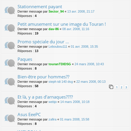
Stationnement payant
Dernier message par
Sector_94
«
13 avr. 2008, 21:17
Réponses :
4
Petit amusement sur une image du Touran !
Dernier message par
dav-86
«
08 avr. 2008, 11:16
Réponses :
19
Promo spéciale du jour ...
Dernier message par
Leboubou111
«
01 avr. 2008, 15:35
Réponses :
13
Paques
Dernier message par
touranTDIDSG
«
24 mars 2008, 10:43
Réponses :
8
Bien-être pour hommes??
Dernier message par
steph tdi 140 dsg
«
22 mars 2008, 00:13
Réponses :
58
1
2
3
Et là, y a pas d'arnaques????
Dernier message par
webjo
«
14 mars 2008, 10:18
Réponses :
4
Asus EeePC
Dernier message par
zafira
«
01 mars 2008, 15:58
Réponses :
8