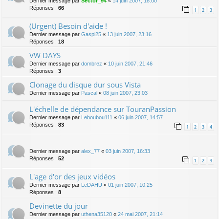
Dernier message par
Sector_94
«
14 juin 2007, 18:00
Réponses :
66
1
2
3
(Urgent) Besoin d'aide !
Dernier message par
Gaspi25
«
13 juin 2007, 23:16
Réponses :
18
VW DAYS
Dernier message par
dombrez
«
10 juin 2007, 21:46
Réponses :
3
Clonage du disque dur sous Vista
Dernier message par
Pascal
«
08 juin 2007, 23:03
L'échelle de dépendance sur TouranPassion
Dernier message par
Leboubou111
«
06 juin 2007, 14:57
Réponses :
83
1
2
3
4
Dernier message par
alex_77
«
03 juin 2007, 16:33
Réponses :
52
1
2
3
L'age d'or des jeux vidéos
Dernier message par
LeDAHU
«
01 juin 2007, 10:25
Réponses :
8
Devinette du jour
Dernier message par
uthena35120
«
24 mai 2007, 21:14