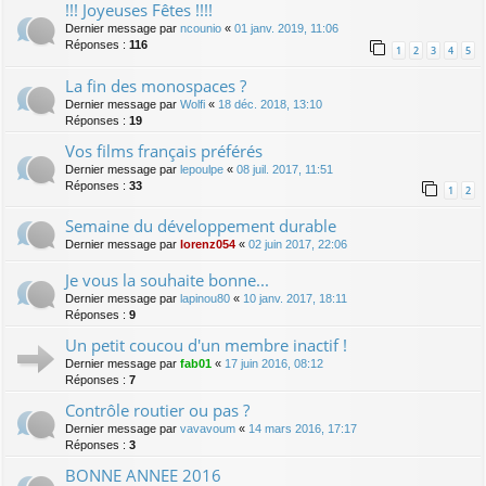
!!! Joyeuses Fêtes !!!!
Dernier message par
ncounio
«
01 janv. 2019, 11:06
Réponses :
116
1
2
3
4
5
La fin des monospaces ?
Dernier message par
Wolfi
«
18 déc. 2018, 13:10
Réponses :
19
Vos films français préférés
Dernier message par
lepoulpe
«
08 juil. 2017, 11:51
Réponses :
33
1
2
Semaine du développement durable
Dernier message par
lorenz054
«
02 juin 2017, 22:06
Je vous la souhaite bonne...
Dernier message par
lapinou80
«
10 janv. 2017, 18:11
Réponses :
9
Un petit coucou d'un membre inactif !
Dernier message par
fab01
«
17 juin 2016, 08:12
Réponses :
7
Contrôle routier ou pas ?
Dernier message par
vavavoum
«
14 mars 2016, 17:17
Réponses :
3
BONNE ANNEE 2016