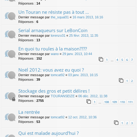
Réponses :
14
Un Touran ne résiste pas à tout ...
Dernier message par
the_squal31
«
16 mars 2013, 16:16
Réponses :
6
Serial arnaqueurs sur LeBonCoin
Dernier message par
lorenzo31
«
25 févr. 2013, 11:35
Réponses :
13
En quoi tu roules à la maison????
Dernier message par
wano
«
29 janv. 2013, 10:44
Réponses :
152
1
4
5
6
7
…
Noël 2012: vous avez eu quoi ?
Dernier message par
tomcat92
«
03 janv. 2013, 16:15
Réponses :
39
1
2
Stockage des gros et petit délires !
Dernier message par
TOURANSEIZE
«
06 déc. 2012, 11:38
Réponses :
2755
1
108
109
110
111
…
La rentrée
Dernier message par
tomcat92
«
12 oct. 2012, 10:36
Réponses :
53
1
2
3
Qui est malade aujourd'hui ?