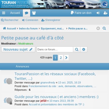
TouranPassion
Accueil
Faire un don
Le forum des propriétaires ou futurs acquéreurs du Volkswagen Touran
cc
Rechercher
or
Connexion
e
S’enregistrer
on
’e
ès
u
m
ne
nr
R
Accueil
Index du forum
Equipement, maison, famille, passion, hobby, détente, ...
Petite pause au café d'à côté
e
ra
m
br
xi
eg
Petite pause au café d'à côté
c
pi
s
es
on
ist
Modérateur :
Modérateurs
h
Rechercher
Recherche av
Nouveau sujet
de
re
e
r
r
2
1
Suivante
429 sujets
c
Annonces
h
e
TouranPassion et les réseaux sociaux (Facebook,
r
Twitter, ...)
Dernier message par
gnanvofredy
«
13 oct. 2025, 16:19
Posté dans
Fonctionnement du site : avis, demande, observations, ...
Réponses :
6
Guide pour les nouveaux ( et anciens ) membres :)
Dernier message par
jef10
«
10 mars 2013, 09:39
Posté dans
Accueil et présentations des membres de TP :)