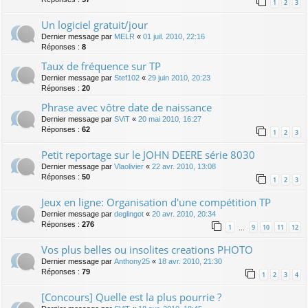
1
2
3
Un logiciel gratuit/jour
Dernier message par
MELR
«
01 juil. 2010, 22:16
Réponses :
8
Taux de fréquence sur TP
Dernier message par
Stef102
«
29 juin 2010, 20:23
Réponses :
20
Phrase avec vôtre date de naissance
Dernier message par
SViT
«
20 mai 2010, 16:27
Réponses :
62
1
2
3
Petit reportage sur le JOHN DEERE série 8030
Dernier message par
Vlaolivier
«
22 avr. 2010, 13:08
Réponses :
50
1
2
3
Jeux en ligne: Organisation d'une compétition TP
Dernier message par
deglingot
«
20 avr. 2010, 20:34
Réponses :
276
1
9
10
11
12
…
Vos plus belles ou insolites creations PHOTO
Dernier message par
Anthony25
«
18 avr. 2010, 21:30
Réponses :
79
1
2
3
4
[Concours] Quelle est la plus pourrie ?