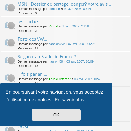
MSN : Dossier de partage, danger? Votre avis...
Dernier message par
domchfr
«
10 avr. 2007, 00:44
Réponses :
6
les cloches
Dernier message par
Vindel
«
08 avr. 2007, 23:38
Réponses :
2
Tests des VW...
Dernier message par
passionVW
«
07 avr. 2007, 05:23
Réponses :
13
Se garer au Stade de France ?
Dernier message par
nagrom59
«
03 avr. 2007, 16:09
Réponses :
12
1 fois par an ...
Dernier message par
ThinkDifferent
«
03 avr. 2007, 10:46
Réponses :
15
moteur de tondeuse a gazon !! HELP
En poursuivant votre navigation, vous acceptez
Dernier message par
rfr
«
01 avr. 2007, 23:10
l’utilisation de cookies.
En savoir plus
Réponses :
19
TP bloqué
Dernier message par
Vindel
«
29 mars 2007, 01:16
OK
Réponses :
17
OGM