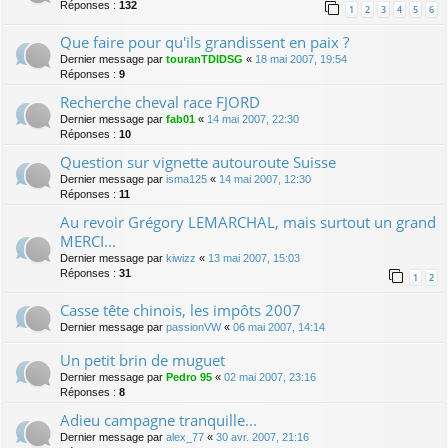
Réponses :
132
1
2
3
4
5
6
Que faire pour qu'ils grandissent en paix ?
Dernier message par
touranTDIDSG
«
18 mai 2007, 19:54
Réponses :
9
Recherche cheval race FJORD
Dernier message par
fab01
«
14 mai 2007, 22:30
Réponses :
10
Question sur vignette autouroute Suisse
Dernier message par
isma125
«
14 mai 2007, 12:30
Réponses :
11
Au revoir Grégory LEMARCHAL, mais surtout un grand
MERCI...
Dernier message par
kiwizz
«
13 mai 2007, 15:03
Réponses :
31
1
2
Casse tête chinois, les impôts 2007
Dernier message par
passionVW
«
06 mai 2007, 14:14
Un petit brin de muguet
Dernier message par
Pedro 95
«
02 mai 2007, 23:16
Réponses :
8
Adieu campagne tranquille...
Dernier message par
alex_77
«
30 avr. 2007, 21:16