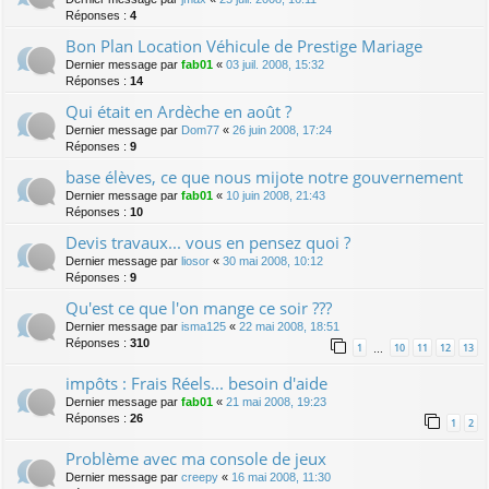
Réponses :
4
Bon Plan Location Véhicule de Prestige Mariage
Dernier message par
fab01
«
03 juil. 2008, 15:32
Réponses :
14
Qui était en Ardèche en août ?
Dernier message par
Dom77
«
26 juin 2008, 17:24
Réponses :
9
base élèves, ce que nous mijote notre gouvernement
Dernier message par
fab01
«
10 juin 2008, 21:43
Réponses :
10
Devis travaux... vous en pensez quoi ?
Dernier message par
liosor
«
30 mai 2008, 10:12
Réponses :
9
Qu'est ce que l'on mange ce soir ???
Dernier message par
isma125
«
22 mai 2008, 18:51
Réponses :
310
1
10
11
12
13
…
impôts : Frais Réels... besoin d'aide
Dernier message par
fab01
«
21 mai 2008, 19:23
Réponses :
26
1
2
Problème avec ma console de jeux
Dernier message par
creepy
«
16 mai 2008, 11:30