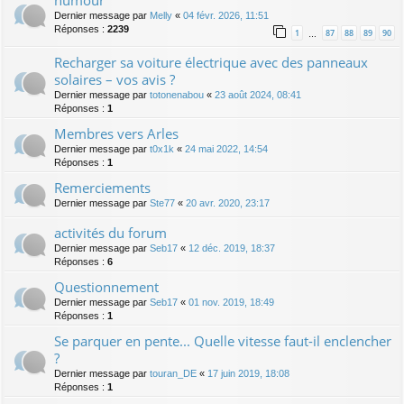
humour
Dernier message par
Melly
«
04 févr. 2026, 11:51
Réponses :
2239
1
87
88
89
90
…
Recharger sa voiture électrique avec des panneaux
solaires – vos avis ?
Dernier message par
totonenabou
«
23 août 2024, 08:41
Réponses :
1
Membres vers Arles
Dernier message par
t0x1k
«
24 mai 2022, 14:54
Réponses :
1
Remerciements
Dernier message par
Ste77
«
20 avr. 2020, 23:17
activités du forum
Dernier message par
Seb17
«
12 déc. 2019, 18:37
Réponses :
6
Questionnement
Dernier message par
Seb17
«
01 nov. 2019, 18:49
Réponses :
1
Se parquer en pente... Quelle vitesse faut-il enclencher
?
Dernier message par
touran_DE
«
17 juin 2019, 18:08
Réponses :
1