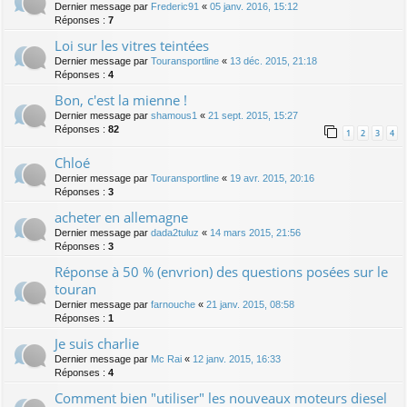
Dernier message par
Frederic91
«
05 janv. 2016, 15:12
Réponses :
7
Loi sur les vitres teintées
Dernier message par
Touransportline
«
13 déc. 2015, 21:18
Réponses :
4
Bon, c'est la mienne !
Dernier message par
shamous1
«
21 sept. 2015, 15:27
Réponses :
82
1
2
3
4
Chloé
Dernier message par
Touransportline
«
19 avr. 2015, 20:16
Réponses :
3
acheter en allemagne
Dernier message par
dada2tuluz
«
14 mars 2015, 21:56
Réponses :
3
Réponse à 50 % (envrion) des questions posées sur le
touran
Dernier message par
farnouche
«
21 janv. 2015, 08:58
Réponses :
1
Je suis charlie
Dernier message par
Mc Rai
«
12 janv. 2015, 16:33
Réponses :
4
Comment bien "utiliser" les nouveaux moteurs diesel