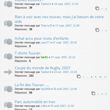
Dernier message par
Tophe13
«
19 sept. 2007, 17:24
Réponses :
39
1
2
Rien à voir avec nos touran, mais j'ai besoin de votre
aide
Dernier message par
Thierry33
«
17 sept. 2007, 11:48
Réponses :
36
1
2
Achat accu pour moto d'enfants
Dernier message par
yann77
«
07 sept. 2007, 20:42
Réponses :
9
T-shirts Touran
Dernier message par
fab01
«
07 sept. 2007, 15:13
Réponses :
5
Coupe du monde de Rugby 2007
Dernier message par
Tophe13
«
23 oct. 2007, 15:18
Réponses :
251
1
8
9
10
11
…
La fin des Touran ....
Dernier message par
fxp2008
«
30 août 2007, 12:40
Réponses :
56
1
2
3
Parc automobile en Iran
Dernier message par
zafira
«
25 août 2007, 21:02
Réponses :
13