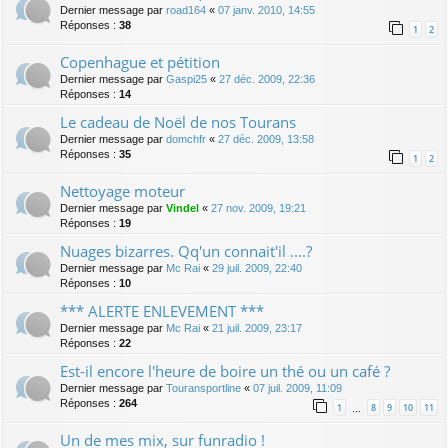
Dernier message par
road164
«
07 janv. 2010, 14:55
Réponses :
38
1
2
Copenhague et pétition
Dernier message par
Gaspi25
«
27 déc. 2009, 22:36
Réponses :
14
Le cadeau de Noël de nos Tourans
Dernier message par
domchfr
«
27 déc. 2009, 13:58
Réponses :
35
1
2
Nettoyage moteur
Dernier message par
Vindel
«
27 nov. 2009, 19:21
Réponses :
19
Nuages bizarres. Qq'un connait'il ....?
Dernier message par
Mc Rai
«
29 juil. 2009, 22:40
Réponses :
10
*** ALERTE ENLEVEMENT ***
Dernier message par
Mc Rai
«
21 juil. 2009, 23:17
Réponses :
22
Est-il encore l'heure de boire un thé ou un café ?
Dernier message par
Touransportline
«
07 juil. 2009, 11:09
Réponses :
264
1
8
9
10
11
…
Un de mes mix, sur funradio !