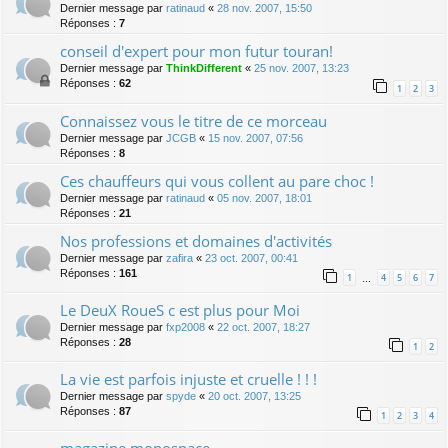
Dernier message par
ratinaud
«
28 nov. 2007, 15:50
Réponses :
7
conseil d'expert pour mon futur touran!
Dernier message par
ThinkDifferent
«
25 nov. 2007, 13:23
Réponses :
62
1
2
3
Connaissez vous le titre de ce morceau
Dernier message par
JCGB
«
15 nov. 2007, 07:56
Réponses :
8
Ces chauffeurs qui vous collent au pare choc !
Dernier message par
ratinaud
«
05 nov. 2007, 18:01
Réponses :
21
Nos professions et domaines d'activités
Dernier message par
zafira
«
23 oct. 2007, 00:41
Réponses :
161
1
4
5
6
7
…
Le DeuX RoueS c est plus pour Moi
Dernier message par
fxp2008
«
22 oct. 2007, 18:27
Réponses :
28
1
2
La vie est parfois injuste et cruelle ! ! !
Dernier message par
spyde
«
20 oct. 2007, 13:25
Réponses :
87
1
2
3
4
magazine monospace