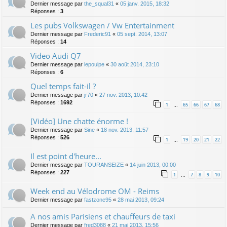
Dernier message par
the_squal31
«
05 janv. 2015, 18:32
Réponses :
3
Les pubs Volkswagen / Vw Entertainment
Dernier message par
Frederic91
«
05 sept. 2014, 13:07
Réponses :
14
Video Audi Q7
Dernier message par
lepoulpe
«
30 août 2014, 23:10
Réponses :
6
Quel temps fait-il ?
Dernier message par
jr70
«
27 nov. 2013, 10:42
Réponses :
1692
1
65
66
67
68
…
[Vidéo] Une chatte énorme !
Dernier message par
Sine
«
18 nov. 2013, 11:57
Réponses :
526
1
19
20
21
22
…
Il est point d'heure...
Dernier message par
TOURANSEIZE
«
14 juin 2013, 00:00
Réponses :
227
1
7
8
9
10
…
Week end au Vélodrome OM - Reims
Dernier message par
fastzone95
«
28 mai 2013, 09:24
A nos amis Parisiens et chauffeurs de taxi
Dernier message par
fred3088
«
21 mai 2013, 15:56