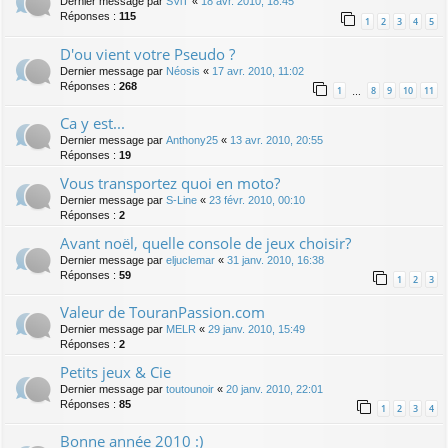
Dernier message par
SViT
«
18 avr. 2010, 18:45
Réponses :
115
1
2
3
4
5
D'ou vient votre Pseudo ?
Dernier message par
Néosis
«
17 avr. 2010, 11:02
Réponses :
268
1
8
9
10
11
…
Ca y est...
Dernier message par
Anthony25
«
13 avr. 2010, 20:55
Réponses :
19
Vous transportez quoi en moto?
Dernier message par
S-Line
«
23 févr. 2010, 00:10
Réponses :
2
Avant noël, quelle console de jeux choisir?
Dernier message par
eljuclemar
«
31 janv. 2010, 16:38
Réponses :
59
1
2
3
Valeur de TouranPassion.com
Dernier message par
MELR
«
29 janv. 2010, 15:49
Réponses :
2
Petits jeux & Cie
Dernier message par
toutounoir
«
20 janv. 2010, 22:01
Réponses :
85
1
2
3
4
Bonne année 2010 :)