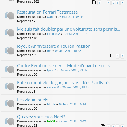
Réponses :
162
1
4
5
6
7
…
Restauration Ferrari Testarossa
Dernier message par
wano
«
25 mai 2011, 08:44
Réponses :
7
Me suis fait doubler par une voiturette sans permis...
Dernier message par
tomcat92
«
12 mai 2011, 17:21
Réponses :
18
Joyeux Anniversaire à Touran Passion
Dernier message par
link
«
04 avr. 2011, 18:43
Réponses :
35
1
2
Contre Remboursement : Mode d'envoi de colis
Dernier message par
tijou67
«
15 mars 2011, 23:37
Réponses :
20
Enterrement vie de garçon - vos idées / activités
Dernier message par
sense80
«
25 févr. 2011, 18:13
Réponses :
8
Les vieux jouets
Dernier message par
MELR
«
02 févr. 2011, 15:14
Réponses :
20
Qu avez vous eu a Noel?
Dernier message par
fab01
«
27 janv. 2011, 13:42
Réponses :
91
1
2
3
4