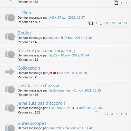
Réponses :
32
1
2
... Rien.
Dernier message par
LVS
«
17 avr. 2012, 17:27
Réponses :
867
1
32
33
34
35
…
Boulot
Dernier message par
lepoulpe
«
28 févr. 2012, 17:30
Réponses :
4
force de police ou carjacking
Dernier message par
fab01
«
18 janv. 2012, 08:24
Réponses :
12
Collocation
Dernier message par
jef10
«
02 nov. 2011, 08:19
Réponses :
2
c est la crise chez vw
Dernier message par
Bestopapaman
«
01 nov. 2011, 12:15
Réponses :
16
Je ne suis pas d'accord !
Dernier message par
TOURANSEIZE
«
31 août 2011, 12:05
Réponses :
131
1
2
3
4
5
6
Bureauscope !
Dernier message par
tomcat92
«
24 août 2011, 11:42