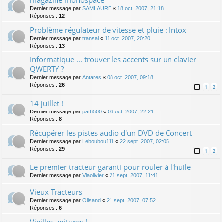
Dernier message par
SAMLAURE
«
18 oct. 2007, 21:18
Réponses :
12
Problème régulateur de vitesse et pluie : Intox
Dernier message par
transal
«
11 oct. 2007, 20:20
Réponses :
13
Informatique ... trouver les accents sur un clavier
QWERTY ?
Dernier message par
Antares
«
08 oct. 2007, 09:18
Réponses :
26
1
2
14 juillet !
Dernier message par
pat6500
«
06 oct. 2007, 22:21
Réponses :
8
Récupérer les pistes audio d'un DVD de Concert
Dernier message par
Leboubou111
«
22 sept. 2007, 02:05
Réponses :
29
1
2
Le premier tracteur garanti pour rouler à l'huile
Dernier message par
Vlaolivier
«
21 sept. 2007, 11:41
Vieux Tracteurs
Dernier message par
Olisand
«
21 sept. 2007, 07:52
Réponses :
6
Vieilles voitures !