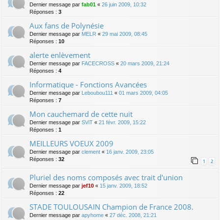
Dernier message par
fab01
«
26 juin 2009, 10:32
Réponses :
3
Aux fans de Polynésie
Dernier message par
MELR
«
29 mai 2009, 08:45
Réponses :
10
alerte enlèvement
Dernier message par
FACECROSS
«
20 mars 2009, 21:24
Réponses :
4
Informatique - Fonctions Avancées
Dernier message par
Leboubou111
«
01 mars 2009, 04:05
Réponses :
7
Mon cauchemard de cette nuit
Dernier message par
SViT
«
21 févr. 2009, 15:22
Réponses :
1
MEILLEURS VOEUX 2009
Dernier message par
clement
«
16 janv. 2009, 23:05
Réponses :
32
1
2
Pluriel des noms composés avec trait d'union
Dernier message par
jef10
«
15 janv. 2009, 18:52
Réponses :
22
STADE TOULOUSAIN Champion de France 2008.
Dernier message par
apyhome
«
27 déc. 2008, 21:21