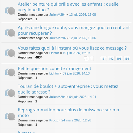
Atelier peinture qui brille avec les enfants : quelle
acrylique fluo ?
Dernier message par
JulienM294
«
13 juil. 2026, 16:08
Réponses :
1
Après une longue route, vous mangez quoi en rentrant
pour récupérer ?
Dernier message par
JulienM294
«
12 juil. 2026, 19:06
Vous faites quoi à l'instant où vous lisez ce message ?
Dernier message par
Lichtor
«
19 juin 2026, 16:19
Réponses :
4834
1
191
192
193
194
…
Petite question couette / rangement
Dernier message par
Lichtor
«
09 juin 2026, 14:13
Réponses :
1
Touran de boulot + auto-entreprise : vous mettez
quelle adresse ?
Dernier message par
JulienM294
«
04 juin 2026, 14:21
Réponses :
1
Reprogrammation pour plus de puissance sur ma
moto
Dernier message par
Krucx
«
24 mars 2026, 12:28
Réponses :
1