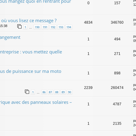
vous mangez quoi en rentrant pour
p
0
157
12
t où vous lisez ce message ?
p
4834
346760
1
15:38
1
190
191
192
193
194
…
 rangement
p
1
494
0
ntreprise : vous mettez quelle
p
1
271
0
us de puissance sur ma moto
p
1
898
2
p
2239
260474
0
1
86
87
88
89
90
…
trique avec des panneaux solaires –
p
1
4787
2
p
1
2135
2
p