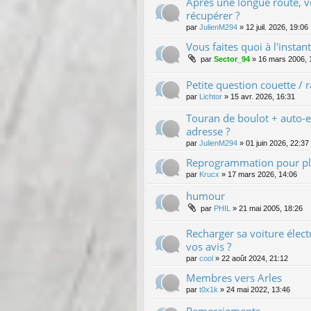
Après une longue route, 
récupérer ?
par
JulienM294
»
12 juil. 2026, 19:06
Vous faites quoi à l'instan
par
Sector_94
»
16 mars 2006, 
Petite question couette /
par
Lichtor
»
15 avr. 2026, 16:31
Touran de boulot + auto-e
adresse ?
par
JulienM294
»
01 juin 2026, 22:37
Reprogrammation pour pl
par
Krucx
»
17 mars 2026, 14:06
humour
par
PHIL
»
21 mai 2005, 18:26
Recharger sa voiture élec
vos avis ?
par
cool
»
22 août 2024, 21:12
Membres vers Arles
par
t0x1k
»
24 mai 2022, 13:46
Remerciements