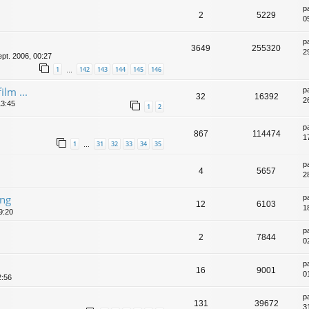
p
2
5229
0
p
3649
255320
2
ept. 2006, 00:27
1
142
143
144
145
146
…
ilm ...
p
32
16392
2
13:45
1
2
p
867
114474
1
1
31
32
33
34
35
…
p
4
5657
2
ing
p
12
6103
1
9:20
p
2
7844
0
p
16
9001
0
2:56
p
131
39672
3