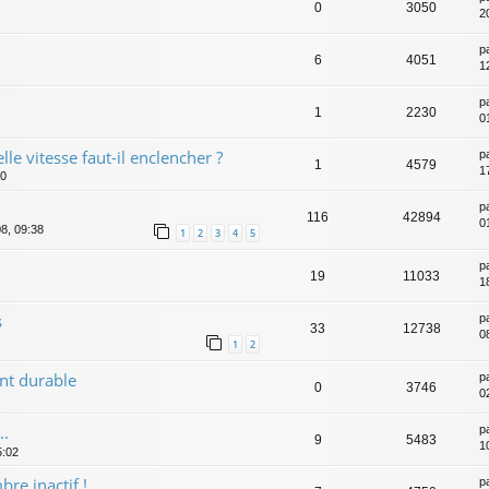
0
3050
2
p
6
4051
1
p
1
2230
0
le vitesse faut-il enclencher ?
p
1
4579
1
50
p
116
42894
0
8, 09:38
1
2
3
4
5
p
19
11033
1
s
p
33
12738
08
1
2
t durable
p
0
3746
0
..
p
9
5483
1
5:02
re inactif !
p