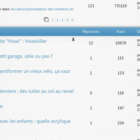
p
121
731116
14
» dans
Accueil et présentations des membres de
1
2
3
4
5
Réponses
Vues
D
its "Hoax" : Hoaxkiller
p
12
10678
2
tit garage, utile ou pas ?
p
1
115
0
transformer un vieux vélo, ça vaut
p
1
123
0
rniere : des tuiles au sol au reveil
p
0
118
28
le
p
1
197
27
 avec les enfants : quelle acrylique
p
1
234
13