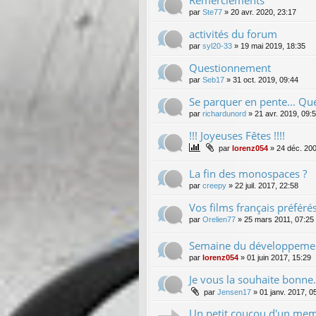
par
Ste77
»
20 avr. 2020, 23:17
activités du forum
par
syl20-33
»
19 mai 2019, 18:35
Questionnement
par
Seb17
»
31 oct. 2019, 09:44
Se parquer en pente... Quel
par
richardunord
»
21 avr. 2019, 09:
!!! Joyeuses Fêtes !!!!
par
lorenz054
»
24 déc. 200
La fin des monospaces ?
par
creepy
»
22 juil. 2017, 22:58
Vos films français préféré
par
Orelien77
»
25 mars 2011, 07:25
Semaine du développemen
par
lorenz054
»
01 juin 2017, 15:29
Je vous la souhaite bonne.
par
Jensen17
»
01 janv. 2017, 0
Un petit coucou d'un memb