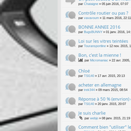
par
Chataigne
»
05 juin 2016, 07:07
Contrôle routier ou pas ?
par
vavavoum
»
11 mars 2016, 22:11
BONNE ANNEE 2016
par
BugsBUNNY
»
01 janv. 2016, 14
Loi sur les vitres teintées
par
Touransportline
»
12 nov. 2015, 
Bon, c'est la mienne !
par
Micromaniac
»
22 avr. 2005,
Chloé
par
TSI140
»
17 avr. 2015, 20:13
acheter en allemagne
par
trek344
»
09 mars 2015, 08:54
Réponse à 50 % (envrion) 
par
TSI140
»
20 janv. 2015, 20:07
Je suis charlie
par
webjo
»
08 janv. 2015, 21:19
Comment bien "utiliser" l