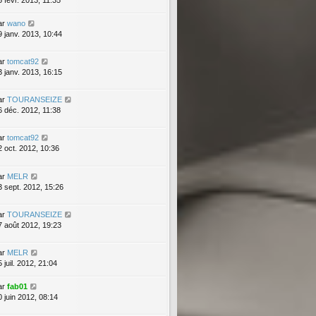
5 févr. 2013, 11:35
ar
wano
9 janv. 2013, 10:44
ar
tomcat92
3 janv. 2013, 16:15
ar
TOURANSEIZE
6 déc. 2012, 11:38
ar
tomcat92
2 oct. 2012, 10:36
ar
MELR
3 sept. 2012, 15:26
ar
TOURANSEIZE
7 août 2012, 19:23
ar
MELR
 juil. 2012, 21:04
ar
fab01
0 juin 2012, 08:14