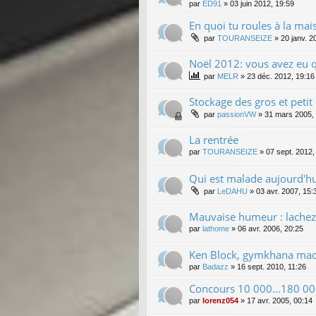
par
ED91
»
03 juin 2012, 19:59
En quoi tu roules à la mai
par
TOURANSEIZE
»
20 janv. 2
Noël 2012: vous avez eu q
par
MELR
»
23 déc. 2012, 19:16
Stockage des gros et petit 
par
passionVW
»
31 mars 2005,
La rentrée
par
TOURANSEIZE
»
07 sept. 2012,
Qui est malade aujourd'hu
par
LeDAHU
»
03 avr. 2007, 15:
Mauvaise humeur : lachez 
par
lathome
»
06 avr. 2006, 20:25
Ken Block, gymkhana made 
par
Badazz
»
16 sept. 2010, 11:26
Concours 10 000...180 00
par
lorenz054
»
17 avr. 2005, 00:14