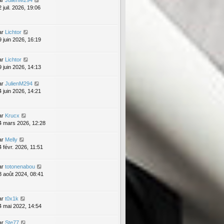
ar
JulienM294
 juil. 2026, 19:06
ar
Lichtor
9 juin 2026, 16:19
ar
Lichtor
9 juin 2026, 14:13
ar
JulienM294
4 juin 2026, 14:21
ar
Krucx
4 mars 2026, 12:28
ar
Melly
4 févr. 2026, 11:51
ar
totonenabou
3 août 2024, 08:41
ar
t0x1k
4 mai 2022, 14:54
ar
Ste77