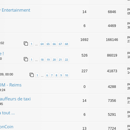
 Entertainment
p
14
6846
0
p
6
4469
3
p
1692
166146
2
:02
1
64
65
66
67
68
…
 !
p
526
86019
1
30
1
18
19
20
21
22
…
p
227
41873
1
09, 00:00
1
6
7
8
9
10
…
OM - Reims
p
0
4288
2
9:24
auffeurs de taxi
p
14
7356
2
45
tout ...
p
6
5291
1
BonCoin
p
13
7724