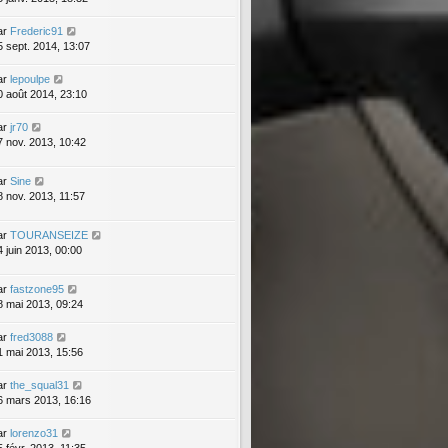
ar
Frederic91
5 sept. 2014, 13:07
ar
lepoulpe
0 août 2014, 23:10
ar
jr70
7 nov. 2013, 10:42
ar
Sine
8 nov. 2013, 11:57
ar
TOURANSEIZE
4 juin 2013, 00:00
ar
fastzone95
8 mai 2013, 09:24
ar
fred3088
1 mai 2013, 15:56
ar
the_squal31
6 mars 2013, 16:16
ar
lorenzo31