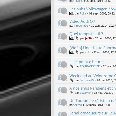
par
TSI140
»
31 déc. 2014, 15:50
Les pubs Volkswagen / Vw
par
Point
»
01 sept. 2005, 09:22
Video Audi Q7
par
Frederic91
»
30 août 2014, 10:07
Quel temps fait-il ?
par
jef10
»
02 déc. 2006, 12
[Vidéo] Une chatte énorme
par
coki
»
21 oct. 2005, 17:
Il est point d'heure...
par
TOURANSEIZE
»
28 nov. 20
Week end au Vélodrome 
par
fastzone95
»
28 mai 2013, 0
A nos amis Parisiens et ch
par
Vlaolivier
»
15 nov. 2012, 07:
Un Touran ne résiste pas à 
par
Azrael
»
12 mars 2013, 18:09
Serial arnaqueurs sur Le