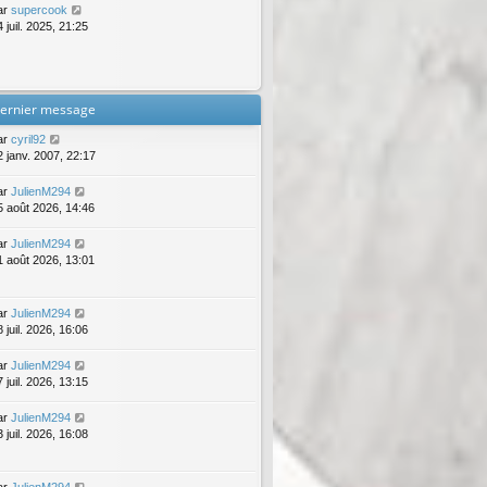
ar
supercook
 juil. 2025, 21:25
ernier message
ar
cyril92
2 janv. 2007, 22:17
ar
JulienM294
5 août 2026, 14:46
ar
JulienM294
1 août 2026, 13:01
ar
JulienM294
 juil. 2026, 16:06
ar
JulienM294
 juil. 2026, 13:15
ar
JulienM294
 juil. 2026, 16:08