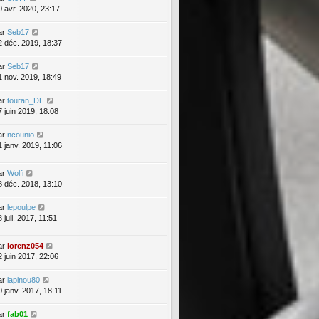
0 avr. 2020, 23:17
ar
Seb17
2 déc. 2019, 18:37
ar
Seb17
1 nov. 2019, 18:49
ar
touran_DE
7 juin 2019, 18:08
ar
ncounio
1 janv. 2019, 11:06
ar
Wolfi
8 déc. 2018, 13:10
ar
lepoulpe
 juil. 2017, 11:51
ar
lorenz054
2 juin 2017, 22:06
ar
lapinou80
0 janv. 2017, 18:11
ar
fab01