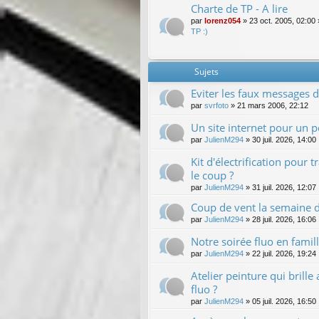
Charte de TP - A lire
par
lorenz054
»
23 oct. 2005, 02:00
TP :)
Sujets
Eviter les faux messages d
par
svrfoto
»
21 mars 2006, 22:12
Un site internet pour un pe
par
JulienM294
»
30 juil. 2026, 14:00
Kit d'électrification pour 
le coup ?
par
JulienM294
»
31 juil. 2026, 12:07
Coup de vent la semaine de
par
JulienM294
»
28 juil. 2026, 16:06
Notre soirée fluo en famil
par
JulienM294
»
22 juil. 2026, 19:24
Atelier peinture qui brille
fluo ?
par
JulienM294
»
05 juil. 2026, 16:50