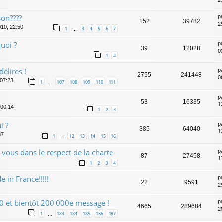
2
son????
p
152
39782
2
010, 22:50
1
3
4
5
6
7
…
uoi ?
p
39
12028
0
1
2
délires !
p
2755
241448
0
 07:23
1
107
108
109
110
111
…
p
53
16335
1
 00:14
1
2
3
i ?
p
385
64040
1
37
1
12
13
14
15
16
…
vous dans le respect de la charte
p
87
27458
1
1
2
3
4
in France!!!!!
p
22
9591
25
0 et bientôt 200 000e message !
p
4665
289684
2
1
183
184
185
186
187
…