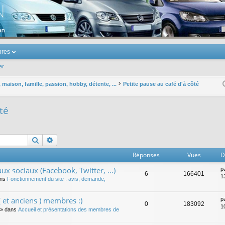
u Volkswagen Touran
res
er
maison, famille, passion, hobby, détente, ...
Petite pause au café d'à côté
té
Rechercher
Recherche avancée
Réponses
Vues
D
ux sociaux (Facebook, Twitter, ...)
p
6
166401
1
ans
Fonctionnement du site : avis, demande,
 et anciens ) membres :)
p
0
183092
1
» dans
Accueil et présentations des membres de