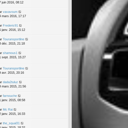
7 juin 2016, 08:12
ar
vavavoum
4 mars 2016, 17:17
ar
Frederic91
5 janv. 2016, 15:12
ar
Touransportline
3 déc. 2015, 21:18
ar
shamous1
1 sept. 2015, 15:27
ar
Touransportline
9 avr. 2015, 20:16
ar
dada2tuluz
4 mars 2015, 21:56
ar
farnouche
1 janv. 2015, 08:58
ar
Mc Rai
2 janv. 2015, 16:33
ar
the_squal31
5 janv. 2015, 18:32