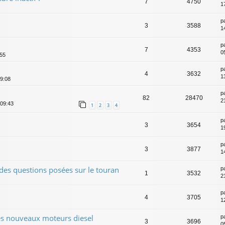
7
4750
1
p
3
3588
1
p
7
4353
0
:55
p
4
3632
1
19:08
p
82
28470
2
 09:43
1
2
3
4
p
3
3654
1
p
3
3877
1
des questions posées sur le touran
p
1
3532
2
p
4
3705
1
es nouveaux moteurs diesel
p
3
3696
0