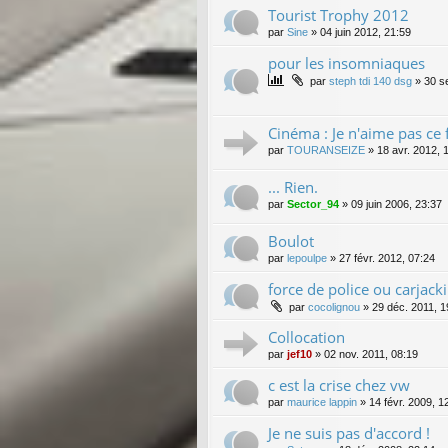
Tourist Trophy 2012
par
Sine
»
04 juin 2012, 21:59
pour les insomniaques
par
steph tdi 140 dsg
»
30 s
Cinéma : Je n'aime pas ce f
par
TOURANSEIZE
»
18 avr. 2012, 
... Rien.
par
Sector_94
»
09 juin 2006, 23:37
Boulot
par
lepoulpe
»
27 févr. 2012, 07:24
force de police ou carjack
par
cocolignou
»
29 déc. 2011, 1
Collocation
par
jef10
»
02 nov. 2011, 08:19
c est la crise chez vw
par
maurice lappin
»
14 févr. 2009, 1
Je ne suis pas d'accord !