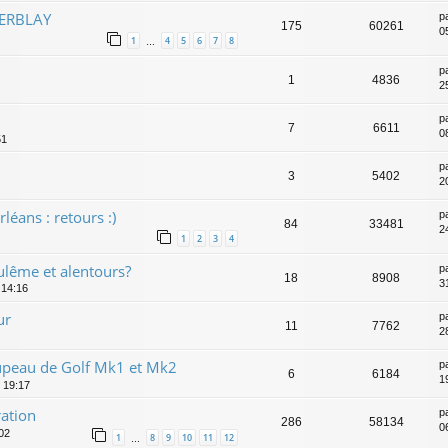
HERBLAY
p
175
60261
0
1
4
5
6
7
8
…
p
1
4836
2
p
7
6611
0
51
p
3
5402
2
léans : retours :)
p
84
33481
2
1
2
3
4
ulême et alentours?
p
18
8908
3
 14:16
ur
p
11
7762
2
upeau de Golf Mk1 et Mk2
p
6
6184
1
, 19:17
ation
p
286
58134
0
02
1
8
9
10
11
12
…