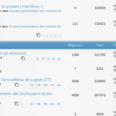
 et anciens ) membres :)
p
0
183058
1
» dans
Accueil et présentations des membres de
p
121
730923
14
» dans
Accueil et présentations des membres de
1
2
3
4
5
Réponses
Vues
D
t ses environs)
p
1396
321769
0
29
1
52
53
54
55
56
…
p
7
5331
0
49
 TomcatResto de Lognes (77)
p
3696
320856
1
4
1
144
145
146
147
148
…
ents des toulousains et des
p
4006
307976
1
5
1
157
158
159
160
161
…
p
0
4629
2