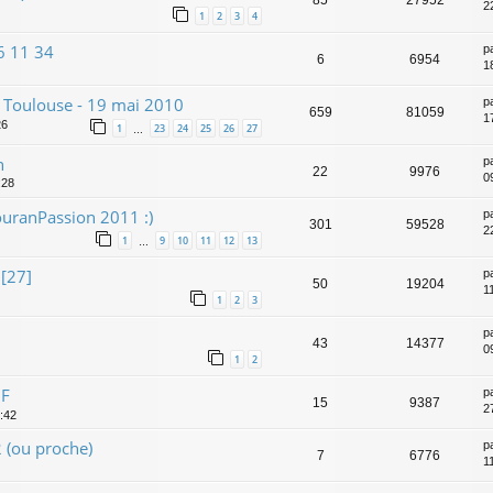
2
1
2
3
4
6 11 34
p
6
6954
1
 Toulouse - 19 mai 2010
p
659
81059
1
26
1
23
24
25
26
27
…
n
p
22
9976
0
:28
uranPassion 2011 :)
p
301
59528
2
1
9
10
11
12
13
…
[27]
p
50
19204
1
1
2
3
p
43
14377
0
1
2
DF
p
15
9387
2
4:42
2 (ou proche)
p
7
6776
1