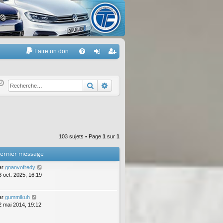
Faire un don
A
FA
on
’e
Q
ne
nr
Rechercher
Recherche avancée
xi
eg
on
ist
re
103 sujets • Page
1
sur
1
r
ernier message
ar
gnanvofredy
3 oct. 2025, 16:19
ar
gummikuh
2 mai 2014, 19:12