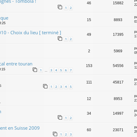
gnes - Tombola !
p
46
15882
2
1
2
ique
p
15
8893
0
3:25
 - Choix du lieu [ terminé ]
p
49
17395
1
1
2
p
2
5969
0
cal entre touran
p
153
54556
1
0:15
1
3
4
5
6
7
…
p
111
45817
2
5
1
2
3
4
5
p
12
8953
2
1
n
p
34
14997
2
1
2
ment en Suisse 2009
p
60
23071
2
1
2
3