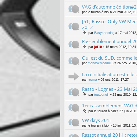
VAG d'automne édition#2
par
le touran à bibi
»
21 mai 2012, 19
[51] Rasso : Only VW Mee
2012
par
Easyshooting
»
17 mai 2012,
Rassemblement annuel 2012
par
jef10
»
15 mars 2012, 19:34
Qui est du SUD, comme le 1
par
monoskifreddu13
»
26 nov. 2010,
La réinitialisation est-ell
par
regina
»
05 oct. 2011, 17:27
Rasso - Lognes - 23 Mai 2
par
toutounoir
»
23 mai 2010, 12
1er rassemblement VAG 
par
le touran à bibi
»
27 juin 2011
VW days 2011
par
le touran à bibi
»
18 juin 2011, 13
Rassot annuel 2011 : retou