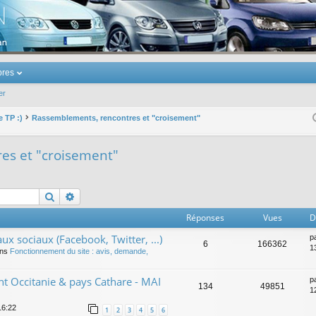
u Volkswagen Touran
res
er
e TP :)
Rassemblements, rencontres et "croisement"
es et "croisement"
Rechercher
Recherche avancée
Réponses
Vues
D
ux sociaux (Facebook, Twitter, ...)
p
6
166362
1
ans
Fonctionnement du site : avis, demande,
 Occitanie & pays Cathare - MAI
p
134
49851
1
16:22
1
2
3
4
5
6