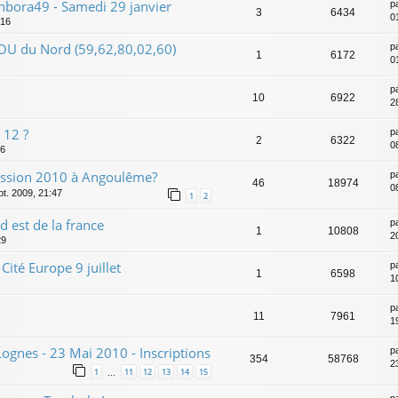
nbora49 - Samedi 29 janvier
p
3
6434
0
:16
U du Nord (59,62,80,02,60)
p
1
6172
0
p
10
6922
2
 12 ?
p
2
6322
0
36
ssion 2010 à Angoulême?
p
46
18974
0
pt. 2009, 21:47
1
2
 est de la france
p
1
10808
20
29
té Europe 9 juillet
p
1
6598
10
p
11
7961
1
gnes - 23 Mai 2010 - Inscriptions
p
354
58768
2
1
11
12
13
14
15
…