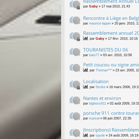
Rassemblement Annuel Lo
par
Gaby
»
17 mai 2010, 21:43
Rencontre à Liège en Belg
par
maurice lappin
»
20 janv. 2010, 1
Rassemblement annuel 2010
par
Gaby
»
17 févr. 2010, 10:16
TOURANISTES DU 06
par
bato77
»
03 avr. 2010, 10:58
Petit coucou ou signe ami
par
Thomax***
»
23 avr. 2005, 1
Localisation
par
Stroke
»
16 mars 2006, 19:1
Nantes et environ
par
bigboss911
»
02 août 2009, 19:3
porsche 911 contre toura
par
transal
»
06 juin 2007, 22:35
(Inscriptions) Rassemble
par
spyde
»
24 août 2009, 16:19