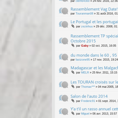
par
clem64300
»
24 nov. 2016, 22:36
Rassemblement Vag Date's
par
Touranman08
»
31 août 2016, 01
Le Portugal et les portugai
par
zezinhuu
»
29 déc. 2008, 01
Rassemblement TP spécia
Octobre 2015
par
Gaby
»
02 oct. 2015, 16:05
du monde dans le 60 , 95 
par
fastzone95
»
17 nov. 2015, 19:24
Madagascar et les Malgach
par
MELR
»
25 févr. 2011, 15:15
Les TOURAN croisés sur le
par
Thomax***
»
04 mai 2005, 1
Salon de l'auto 2014
par
Frederic91
»
01 sept. 2014, 
Y'a t'il un rasso annuel cet
par
Miguel
»
06 avr. 2013, 15:57