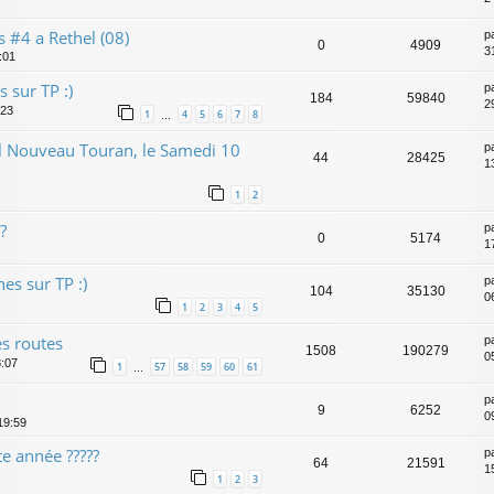
 #4 a Rethel (08)
p
0
4909
3
:01
s sur TP :)
p
184
59840
2
:23
1
4
5
6
7
8
…
l Nouveau Touran, le Samedi 10
p
44
28425
1
1
2
?
p
0
5174
1
es sur TP :)
p
104
35130
0
1
2
3
4
5
s routes
p
1508
190279
0
8:07
1
57
58
59
60
61
…
p
9
6252
0
19:59
te année ?????
p
64
21591
1
1
2
3