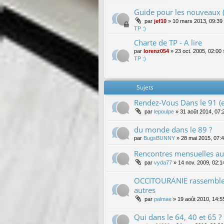
Guide pour les nouveaux (
par
jef10
»
10 mars 2013, 09:39
TP :)
Charte de TP - A lire
par
lorenz054
»
23 oct. 2005, 02:00
TP :)
Sujets
Rendez-Vous Dans le 91 (e
par
lepoulpe
»
31 août 2014, 07:
du monde dans le 89 ?
par
BugsBUNNY
»
28 mai 2015, 07:
Rencontres mensuelles au
par
vyda77
»
14 nov. 2009, 02:1
OCCITOURANIE rassemblem
autres
par
palmae
»
19 août 2010, 14:5
Qui dans le 64, 40 et 65 ?