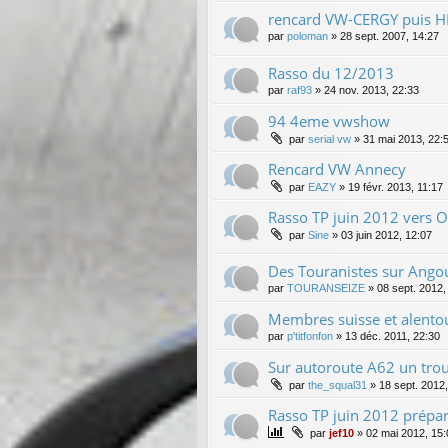
rencard VW-CERGY puis 
par
poloman
»
28 sept. 2007, 14:27
Rasso du 12/2013
par
raf93
»
24 nov. 2013, 22:33
94 4eme vwshow
par
serial vw
»
31 mai 2013, 22:
Rencard VW Annecy
par
EAZY
»
19 févr. 2013, 11:17
Rasso TP juin 2012 vers Or
par
Sine
»
03 juin 2012, 12:07
Des Touranistes sur Ango
par
TOURANSEIZE
»
08 sept. 2012,
Membres suisse et alento
par
p'titfonfon
»
13 déc. 2011, 22:30
Sur autoroute A62 un tro
par
the_squal31
»
18 sept. 2012
Rasso TP juin 2012 prépar
par
jef10
»
02 mai 2012, 15: