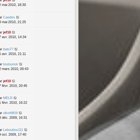
ar
jef10
2 mai 2010, 18:30
ar
Caedes
3 mai 2010, 21:25
ar
jef10
7 avr. 2010, 14:34
ar
bato77
5 avr. 2010, 21:11
ar
toutounoir
2 mars 2010, 00:43
ar
jef10
7 févr. 2010, 20:45
ar
MELR
1 févr. 2010, 16:22
ar
oliveMKIII
4 déc. 2009, 16:31
ar
Leboubou111
9 oct. 2009, 17:40