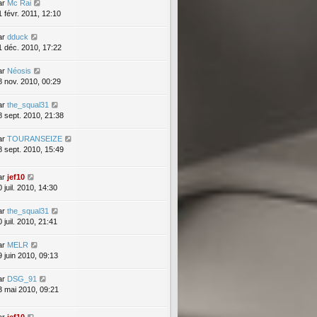
ar
Mc Rai
1 févr. 2011, 12:10
ar
dduck
1 déc. 2010, 17:22
ar
Néosis
8 nov. 2010, 00:29
ar
the_squal31
8 sept. 2010, 21:38
ar
TOURANSEIZE
8 sept. 2010, 15:49
ar
jef10
 juil. 2010, 14:30
ar
the_squal31
 juil. 2010, 21:41
ar
MELR
9 juin 2010, 09:13
ar
DSG_91
3 mai 2010, 09:21