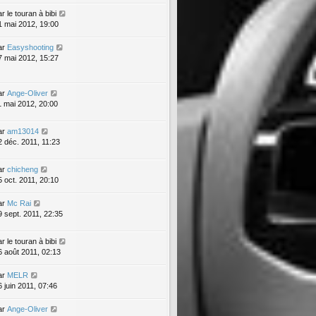
ar
le touran à bibi
1 mai 2012, 19:00
ar
Easyshooting
7 mai 2012, 15:27
ar
Ange-Oliver
1 mai 2012, 20:00
ar
am13014
2 déc. 2011, 11:23
ar
chicheng
5 oct. 2011, 20:10
ar
Mc Rai
9 sept. 2011, 22:35
ar
le touran à bibi
6 août 2011, 02:13
ar
MELR
6 juin 2011, 07:46
ar
Ange-Oliver