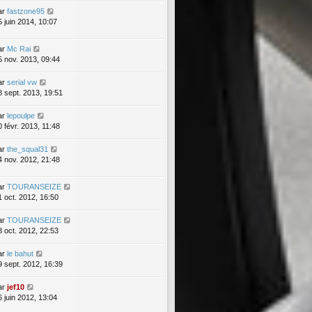
ar
fastzone95
5 juin 2014, 10:07
ar
Mc Rai
5 nov. 2013, 09:44
ar
serial vw
8 sept. 2013, 19:51
ar
lepoulpe
0 févr. 2013, 11:48
ar
the_squal31
4 nov. 2012, 21:48
ar
TOURANSEIZE
1 oct. 2012, 16:50
ar
TOURANSEIZE
8 oct. 2012, 22:53
ar
le bahut
9 sept. 2012, 16:39
ar
jef10
6 juin 2012, 13:04