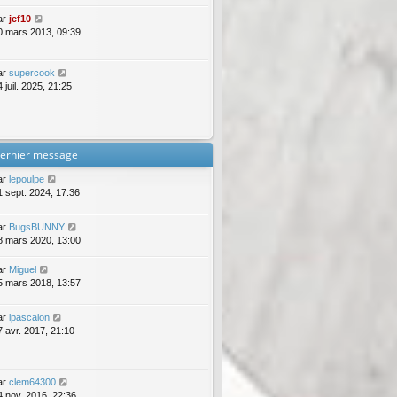
ar
jef10
0 mars 2013, 09:39
ar
supercook
 juil. 2025, 21:25
ernier message
ar
lepoulpe
1 sept. 2024, 17:36
ar
BugsBUNNY
8 mars 2020, 13:00
ar
Miguel
5 mars 2018, 13:57
ar
lpascalon
7 avr. 2017, 21:10
ar
clem64300
4 nov. 2016, 22:36