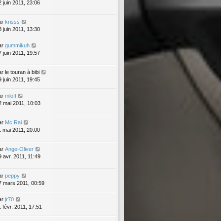
2 juin 2011, 23:06
ar
krisss
8 juin 2011, 13:30
ar
gummikuh
7 juin 2011, 19:57
ar
le touran à bibi
9 juin 2011, 19:45
ar
mloft
2 mai 2011, 10:03
ar
Mc Rai
1 mai 2011, 20:00
ar
Ange-Oliver
9 avr. 2011, 11:49
ar
peppy
7 mars 2011, 00:59
ar
jr70
1 févr. 2011, 17:51