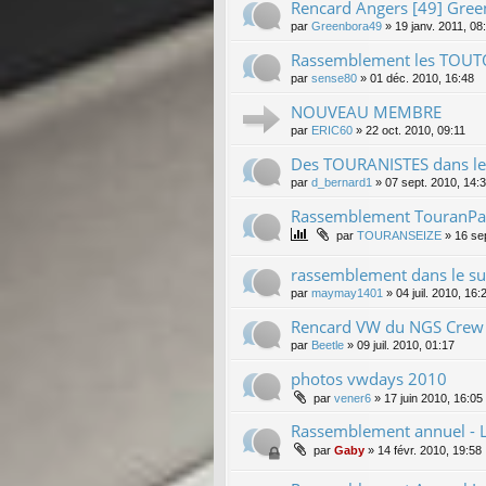
Rencard Angers [49] Gree
par
Greenbora49
»
19 janv. 2011, 08
Rassemblement les TOUTO
par
sense80
»
01 déc. 2010, 16:48
NOUVEAU MEMBRE
par
ERIC60
»
22 oct. 2010, 09:11
Des TOURANISTES dans le
par
d_bernard1
»
07 sept. 2010, 14:
Rassemblement TouranPa
par
TOURANSEIZE
»
16 se
rassemblement dans le sud
par
maymay1401
»
04 juil. 2010, 16:
Rencard VW du NGS Crew Ci
par
Beetle
»
09 juil. 2010, 01:17
photos vwdays 2010
par
vener6
»
17 juin 2010, 16:05
Rassemblement annuel - Lo
par
Gaby
»
14 févr. 2010, 19:58