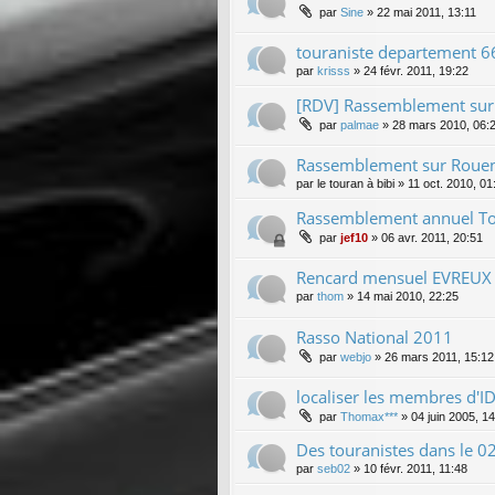
par
Sine
»
22 mai 2011, 13:11
touraniste departement 6
par
krisss
»
24 févr. 2011, 19:22
[RDV] Rassemblement sur
par
palmae
»
28 mars 2010, 06:
Rassemblement sur Roue
par
le touran à bibi
»
11 oct. 2010, 01
Rassemblement annuel To
par
jef10
»
06 avr. 2011, 20:51
Rencard mensuel EVREUX 
par
thom
»
14 mai 2010, 22:25
Rasso National 2011
par
webjo
»
26 mars 2011, 15:12
localiser les membres d'I
par
Thomax***
»
04 juin 2005, 1
Des touranistes dans le 0
par
seb02
»
10 févr. 2011, 11:48