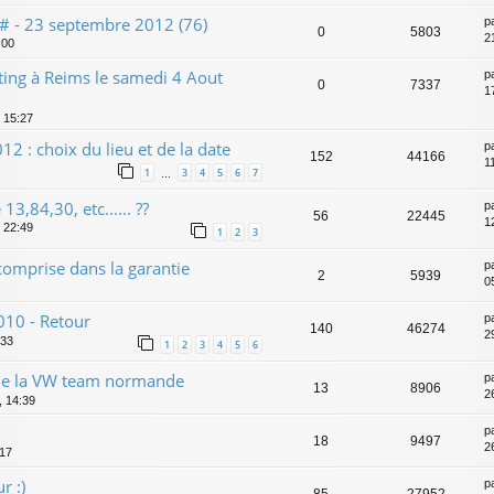
# - 23 septembre 2012 (76)
p
0
5803
2
:00
ting à Reims le samedi 4 Aout
p
0
7337
1
 15:27
 : choix du lieu et de la date
p
152
44166
1
1
3
4
5
6
7
…
3,84,30, etc...... ??
p
56
22445
1
 22:49
1
2
3
e comprise dans la garantie
p
2
5939
0
010 - Retour
p
140
46274
2
:33
1
2
3
4
5
6
de la VW team normande
p
13
8906
2
, 14:39
p
18
9497
2
:17
r :)
p
85
27952