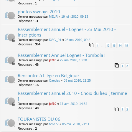
Réponses :
1
photos vwdays 2010
Dernier message par
MELR
«
19 juin 2010, 09:13
Réponses :
11
Rassemblement annuel - Lognes - 23 Mai 2010 -
Inscriptions
Dernier message par
DSG_91
«
23 mai 2010, 09:21
Réponses :
354
1
12
13
14
15
…
Rassemblement Annuel Lognes - Tombola !
Dernier message par
jef10
«
22 mai 2010, 18:30
Réponses :
46
1
2
Rencontre à Liège en Belgique
Dernier message par
Caedes
«
03 mai 2010, 21:25
Réponses :
15
Rassemblement annuel 2010 - Choix du lieu [ terminé
]
Dernier message par
jef10
«
17 avr. 2010, 14:34
Réponses :
49
1
2
TOURANISTES DU 06
Dernier message par
bato77
«
05 avr. 2010, 21:11
Réponses :
2