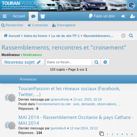
TouranPassion
Accueil
Faire un don
Le forum des propriétaires ou futurs acquéreurs du Volkswagen Touran
cc
Rechercher
or
Connexion
e
S’enregistrer
on
’e
ès
u
m
ne
nr
R
Accueil
Index du forum
La vie du site TP :)
Rassemblements, rencontres et "croisement"
e
ra
m
br
xi
eg
Rassemblements, rencontres et "croisement"
c
pi
s
es
on
ist
Modérateur :
Modérateurs
h
Rechercher
Recherche av
Nouveau sujet
de
re
e
r
103 sujets • Page
1
sur
1
r
c
Annonces
h
TouranPassion et les réseaux sociaux (Facebook,
e
Twitter, ...)
r
Dernier message par
gnanvofredy
«
13 oct. 2025, 16:19
Posté dans
Fonctionnement du site : avis, demande, observations, ...
Réponses :
6
MAI 2014 - Rassemblement Occitanie & pays Cathare -
MAI 2014
Dernier message par
gummikuh
«
12 mai 2014, 19:12
Réponses :
134
1
2
3
4
5
6