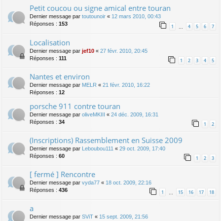
Petit coucou ou signe amical entre touran
Dernier message par
toutounoir
«
12 mars 2010, 00:43
Réponses :
153
1
4
5
6
7
…
Localisation
Dernier message par
jef10
«
27 févr. 2010, 20:45
Réponses :
111
1
2
3
4
5
Nantes et environ
Dernier message par
MELR
«
21 févr. 2010, 16:22
Réponses :
12
porsche 911 contre touran
Dernier message par
oliveMKIII
«
24 déc. 2009, 16:31
Réponses :
34
1
2
(Inscriptions) Rassemblement en Suisse 2009
Dernier message par
Leboubou111
«
29 oct. 2009, 17:40
Réponses :
60
1
2
3
[ fermé ] Rencontre
Dernier message par
vyda77
«
18 oct. 2009, 22:16
Réponses :
436
1
15
16
17
18
…
a
Dernier message par
SViT
«
15 sept. 2009, 21:56