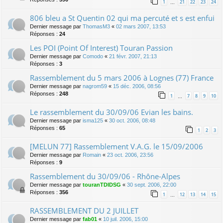
1
21
22
23
24
…
806 bleu a St Quentin 02 qui ma percuté et s est enfui
Dernier message par
ThomasM3
«
02 mars 2007, 13:53
Réponses :
24
Les POI (Point Of Interest) Touran Passion
Dernier message par
Comodo
«
21 févr. 2007, 21:13
Réponses :
3
Rassemblement du 5 mars 2006 à Lognes (77) France
Dernier message par
nagrom59
«
15 déc. 2006, 08:56
Réponses :
248
1
7
8
9
10
…
Le rassemblement du 30/09/06 Evian les bains.
Dernier message par
isma125
«
30 oct. 2006, 08:48
Réponses :
65
1
2
3
[MELUN 77] Rassemblement V.A.G. le 15/09/2006
Dernier message par
Romain
«
23 oct. 2006, 23:56
Réponses :
9
Rassemblement du 30/09/06 - Rhône-Alpes
Dernier message par
touranTDIDSG
«
30 sept. 2006, 22:00
Réponses :
356
1
12
13
14
15
…
RASSEMBLEMENT DU 2 JUILLET
Dernier message par
fab01
«
10 juil. 2006, 15:00