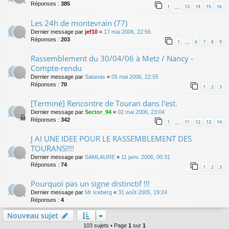
Réponses :
385
1
13
14
15
16
…
Les 24h de montevrain (77)
Dernier message par
jef10
«
17 mai 2006, 22:56
Réponses :
203
1
6
7
8
9
…
Rassemblement du 30/04/06 à Metz / Nancy -
Compte-rendu
Dernier message par
Satanas
«
05 mai 2006, 22:55
Réponses :
70
1
2
3
[Terminé] Rencontre de Touran dans l'est.
Dernier message par
Sector_94
«
02 mai 2006, 23:04
Réponses :
342
1
11
12
13
14
…
J AI UNE IDEE POUR LE RASSEMBLEMENT DES
TOURANS!!!!
Dernier message par
SAMLAURE
«
11 janv. 2006, 00:31
Réponses :
74
1
2
3
Pourquoi pas un signe distinctif !!!
Dernier message par
Mr Iceberg
«
31 août 2005, 19:24
Réponses :
4
Nouveau sujet
103 sujets • Page
1
sur
1