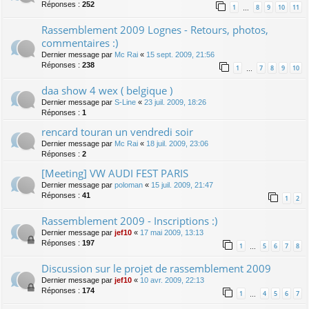
Réponses :
252
1
8
9
10
11
…
Rassemblement 2009 Lognes - Retours, photos,
commentaires :)
Dernier message par
Mc Rai
«
15 sept. 2009, 21:56
Réponses :
238
1
7
8
9
10
…
daa show 4 wex ( belgique )
Dernier message par
S-Line
«
23 juil. 2009, 18:26
Réponses :
1
rencard touran un vendredi soir
Dernier message par
Mc Rai
«
18 juil. 2009, 23:06
Réponses :
2
[Meeting] VW AUDI FEST PARIS
Dernier message par
poloman
«
15 juil. 2009, 21:47
Réponses :
41
1
2
Rassemblement 2009 - Inscriptions :)
Dernier message par
jef10
«
17 mai 2009, 13:13
Réponses :
197
1
5
6
7
8
…
Discussion sur le projet de rassemblement 2009
Dernier message par
jef10
«
10 avr. 2009, 22:13
Réponses :
174
1
4
5
6
7
…