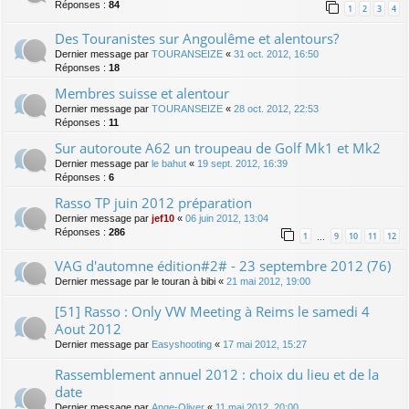
Réponses :
84
1
2
3
4
Des Touranistes sur Angoulême et alentours?
Dernier message par
TOURANSEIZE
«
31 oct. 2012, 16:50
Réponses :
18
Membres suisse et alentour
Dernier message par
TOURANSEIZE
«
28 oct. 2012, 22:53
Réponses :
11
Sur autoroute A62 un troupeau de Golf Mk1 et Mk2
Dernier message par
le bahut
«
19 sept. 2012, 16:39
Réponses :
6
Rasso TP juin 2012 préparation
Dernier message par
jef10
«
06 juin 2012, 13:04
Réponses :
286
1
9
10
11
12
…
VAG d'automne édition#2# - 23 septembre 2012 (76)
Dernier message par
le touran à bibi
«
21 mai 2012, 19:00
[51] Rasso : Only VW Meeting à Reims le samedi 4
Aout 2012
Dernier message par
Easyshooting
«
17 mai 2012, 15:27
Rassemblement annuel 2012 : choix du lieu et de la
date
Dernier message par
Ange-Oliver
«
11 mai 2012, 20:00