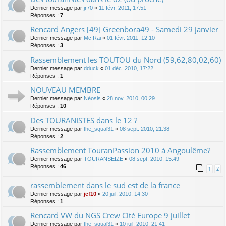
Dernier message par
jr70
«
11 févr. 2011, 17:51
Réponses :
7
Rencard Angers [49] Greenbora49 - Samedi 29 janvier
Dernier message par
Mc Rai
«
01 févr. 2011, 12:10
Réponses :
3
Rassemblement les TOUTOU du Nord (59,62,80,02,60)
Dernier message par
dduck
«
01 déc. 2010, 17:22
Réponses :
1
NOUVEAU MEMBRE
Dernier message par
Néosis
«
28 nov. 2010, 00:29
Réponses :
10
Des TOURANISTES dans le 12 ?
Dernier message par
the_squal31
«
08 sept. 2010, 21:38
Réponses :
2
Rassemblement TouranPassion 2010 à Angoulême?
Dernier message par
TOURANSEIZE
«
08 sept. 2010, 15:49
Réponses :
46
1
2
rassemblement dans le sud est de la france
Dernier message par
jef10
«
20 juil. 2010, 14:30
Réponses :
1
Rencard VW du NGS Crew Cité Europe 9 juillet
Dernier message par
the_squal31
«
10 juil. 2010, 21:41