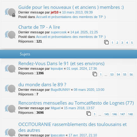
Guide pour les nouveaux ( et anciens ) membres :)
Dernier message par
jef10
«
10 mars 2013, 09:39
Posté dans
Accueil et présentations des membres de TP :)
Charte de TP - A lire
Dernier message par
supercook
«
14 juil. 2025, 21:25
Posté dans
Accueil et présentations des membres de TP :)
Réponses :
121
1
2
3
4
5
Sujets
Rendez-Vous Dans le 91 (et ses environs)
Dernier message par
lepoulpe
«
01 sept. 2024, 17:36
Réponses :
1396
1
53
54
55
56
…
du monde dans le 89 ?
Dernier message par
BugsBUNNY
«
08 mars 2020, 13:00
Réponses :
7
Rencontres mensuelles au TomcatResto de Lognes (77)
Dernier message par
Miguel
«
15 mars 2018, 13:57
Réponses :
3696
1
145
146
147
148
…
OCCITOURANIE rassemblements des toulousains et
des autres
Dernier message par
lpascalon
«
17 avr. 2017, 21:10