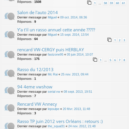
Réponses :
1508
1
58
59
60
61
…
Salon de l'auto 2014
Dernier message par
Miguel
«
09 oct. 2014, 06:36
Réponses :
9
Y'a t'il un rasso annuel cette année ?????
Dernier message par
Miguel
«
15 sept. 2014, 13:54
Réponses :
64
1
2
3
rencard VW-CERGY puis HERBLAY
Dernier message par
fastzone95
«
05 juin 2014, 10:07
Réponses :
175
1
5
6
7
8
…
Rasso du 12/2013
Dernier message par
Mc Rai
«
25 nov. 2013, 09:44
Réponses :
1
94 4eme vwshow
Dernier message par
serial vw
«
08 sept. 2013, 19:51
Réponses :
7
Rencard VW Annecy
Dernier message par
lepoulpe
«
20 févr. 2013, 11:48
Réponses :
3
Rasso TP juin 2012 vers Orléans : retours :)
Dernier message par
the_squal31
«
24 nov. 2012, 21:48