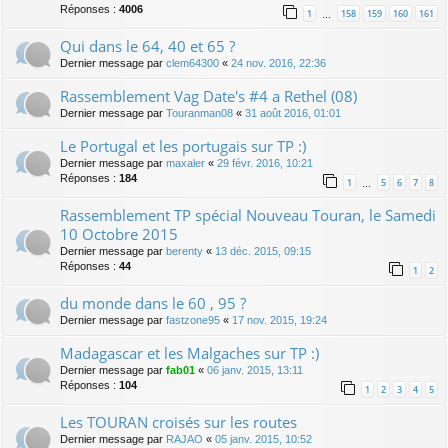
Réponses :
4006
1
158
159
160
161
…
Qui dans le 64, 40 et 65 ?
Dernier message par
clem64300
«
24 nov. 2016, 22:36
Rassemblement Vag Date's #4 a Rethel (08)
Dernier message par
Touranman08
«
31 août 2016, 01:01
Le Portugal et les portugais sur TP :)
Dernier message par
maxaler
«
29 févr. 2016, 10:21
Réponses :
184
1
5
6
7
8
…
Rassemblement TP spécial Nouveau Touran, le Samedi
10 Octobre 2015
Dernier message par
berenty
«
13 déc. 2015, 09:15
Réponses :
44
1
2
du monde dans le 60 , 95 ?
Dernier message par
fastzone95
«
17 nov. 2015, 19:24
Madagascar et les Malgaches sur TP :)
Dernier message par
fab01
«
06 janv. 2015, 13:11
Réponses :
104
1
2
3
4
5
Les TOURAN croisés sur les routes
Dernier message par
RAJAO
«
05 janv. 2015, 10:52