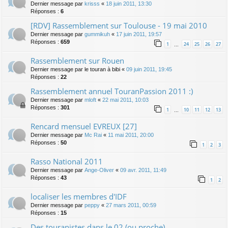
Dernier message par
krisss
«
18 juin 2011, 13:30
Réponses :
6
[RDV] Rassemblement sur Toulouse - 19 mai 2010
Dernier message par
gummikuh
«
17 juin 2011, 19:57
Réponses :
659
1
24
25
26
27
…
Rassemblement sur Rouen
Dernier message par
le touran à bibi
«
09 juin 2011, 19:45
Réponses :
22
Rassemblement annuel TouranPassion 2011 :)
Dernier message par
mloft
«
22 mai 2011, 10:03
Réponses :
301
1
10
11
12
13
…
Rencard mensuel EVREUX [27]
Dernier message par
Mc Rai
«
11 mai 2011, 20:00
Réponses :
50
1
2
3
Rasso National 2011
Dernier message par
Ange-Oliver
«
09 avr. 2011, 11:49
Réponses :
43
1
2
localiser les membres d'IDF
Dernier message par
peppy
«
27 mars 2011, 00:59
Réponses :
15
Des touranistes dans le 02 (ou proche)