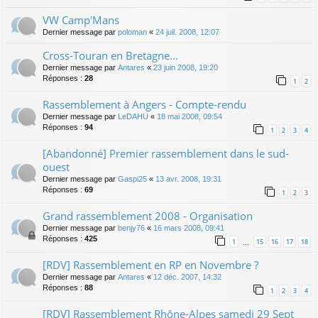
VW Camp'Mans
Dernier message par
poloman
«
24 juil. 2008, 12:07
Cross-Touran en Bretagne...
Dernier message par
Antares
«
23 juin 2008, 19:20
Réponses :
28
1
2
Rassemblement à Angers - Compte-rendu
Dernier message par
LeDAHU
«
18 mai 2008, 09:54
Réponses :
94
1
2
3
4
[Abandonné] Premier rassemblement dans le sud-
ouest
Dernier message par
Gaspi25
«
13 avr. 2008, 19:31
Réponses :
69
1
2
3
Grand rassemblement 2008 - Organisation
Dernier message par
benjy76
«
16 mars 2008, 09:41
Réponses :
425
1
15
16
17
18
…
[RDV] Rassemblement en RP en Novembre ?
Dernier message par
Antares
«
12 déc. 2007, 14:32
Réponses :
88
1
2
3
4
[RDV] Rassemblement Rhône-Alpes samedi 29 Sept