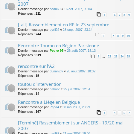
2007
Dernier message par
badu69
«
16 oct. 2007, 09:04
Réponses :
211
1
6
7
8
9
…
[fait] Rassemblement en RP le 23 septembre
Dernier message par
cyril92
«
28 sept. 2007, 23:14
Réponses :
244
1
7
8
9
10
…
Rencontre Touran en Région Parisienne.
Dernier message par
Pedro 95
«
26 août 2007, 18:13
Réponses :
619
1
22
23
24
25
…
rencontre sur l'A2
Dernier message par
dunantgv
«
20 août 2007, 18:32
Réponses :
15
toutou d'intervention
Dernier message par
cahoor
«
25 juil. 2007, 12:51
Réponses :
14
Rencontre à Liège en Belgique
Dernier message par
Papa4
«
30 mai 2007, 20:29
Réponses :
167
1
4
5
6
7
…
[Terminé] Rassemblement sur ANGERS - 19/20 mai
2007
Dernier message par
cyril92
«
21 mai 2007, 19:06