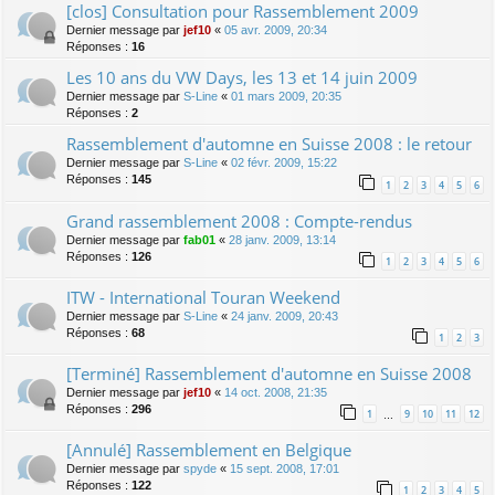
[clos] Consultation pour Rassemblement 2009
Dernier message par
jef10
«
05 avr. 2009, 20:34
Réponses :
16
Les 10 ans du VW Days, les 13 et 14 juin 2009
Dernier message par
S-Line
«
01 mars 2009, 20:35
Réponses :
2
Rassemblement d'automne en Suisse 2008 : le retour
Dernier message par
S-Line
«
02 févr. 2009, 15:22
Réponses :
145
1
2
3
4
5
6
Grand rassemblement 2008 : Compte-rendus
Dernier message par
fab01
«
28 janv. 2009, 13:14
Réponses :
126
1
2
3
4
5
6
ITW - International Touran Weekend
Dernier message par
S-Line
«
24 janv. 2009, 20:43
Réponses :
68
1
2
3
[Terminé] Rassemblement d'automne en Suisse 2008
Dernier message par
jef10
«
14 oct. 2008, 21:35
Réponses :
296
1
9
10
11
12
…
[Annulé] Rassemblement en Belgique
Dernier message par
spyde
«
15 sept. 2008, 17:01
Réponses :
122
1
2
3
4
5