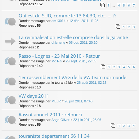
Réponses :
152
1
4
5
6
7
…
Qui est du SUD, comme le 13,84,30, etc...... ??
Dernier message par
am13014
«
12 déc. 2011, 11:23
Réponses :
56
1
2
3
La réinitialisation est-elle comprise dans la garantie
Dernier message par
chicheng
«
05 oct. 2011, 20:10
Réponses :
2
Rasso - Lognes - 23 Mai 2010 - Retour
Dernier message par
Mc Rai
«
29 sept. 2011, 22:35
Réponses :
140
1
2
3
4
5
6
1er rassemblement VAG de la VW team normande
Dernier message par
le touran à bibi
«
26 août 2011, 02:13
Réponses :
13
VW days 2011
Dernier message par
MELR
«
26 juin 2011, 07:46
Réponses :
18
Rassot annuel 2011 : retour :)
Dernier message par
Ange-Oliver
«
22 juin 2011, 23:06
Réponses :
85
1
2
3
4
touraniste departement 66 11 34