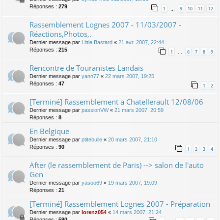
Réponses :
279
1
9
10
11
12
…
Rassemblement Lognes 2007 - 11/03/2007 -
Réactions,Photos,.
Dernier message par
Little Bastard
«
21 avr. 2007, 22:44
Réponses :
215
1
6
7
8
9
…
Rencontre de Touranistes Landais
Dernier message par
yann77
«
22 mars 2007, 19:25
Réponses :
47
1
2
[Terminé] Rassemblement a Chatellerault 12/08/06
Dernier message par
passionVW
«
21 mars 2007, 20:59
Réponses :
8
En Belgique
Dernier message par
ptitebulle
«
20 mars 2007, 21:10
Réponses :
90
1
2
3
4
After (le rassemblement de Paris) --> salon de l'auto
Gen
Dernier message par
yasoo69
«
19 mars 2007, 19:09
Réponses :
21
[Terminé] Rassemblement Lognes 2007 - Préparation
Dernier message par
lorenz054
«
14 mars 2007, 21:24
Réponses :
590