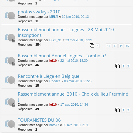
Réponses :
1
photos vwdays 2010
Dernier message par
MELR
«
19 juin 2010, 09:13
Réponses :
11
Rassemblement annuel - Lognes - 23 Mai 2010 -
Inscriptions
Dernier message par
DSG_91
«
23 mai 2010, 09:21
Réponses :
354
1
12
13
14
15
…
Rassemblement Annuel Lognes - Tombola !
Dernier message par
jef10
«
22 mai 2010, 18:30
Réponses :
46
1
2
Rencontre à Liège en Belgique
Dernier message par
Caedes
«
03 mai 2010, 21:25
Réponses :
15
Rassemblement annuel 2010 - Choix du lieu [ terminé
]
Dernier message par
jef10
«
17 avr. 2010, 14:34
Réponses :
49
1
2
TOURANISTES DU 06
Dernier message par
bato77
«
05 avr. 2010, 21:11
Réponses :
2