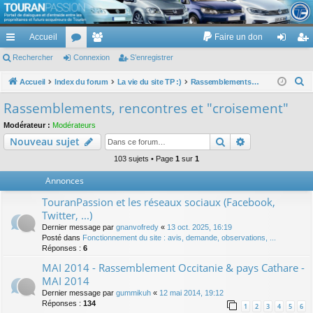
TouranPassion
Accueil
Faire un don
Le forum des propriétaires ou futurs acquéreurs du Volkswagen Touran
cc
Rechercher
or
Connexion
e
S’enregistrer
on
’e
ès
u
m
ne
nr
R
Accueil
Index du forum
La vie du site TP :)
Rassemblements, rencontres et "croisement"
e
ra
m
br
xi
eg
Rassemblements, rencontres et "croisement"
c
pi
s
es
on
ist
Modérateur :
Modérateurs
h
Rechercher
Recherche av
Nouveau sujet
de
re
e
r
103 sujets • Page
1
sur
1
r
c
Annonces
h
TouranPassion et les réseaux sociaux (Facebook,
e
Twitter, ...)
r
Dernier message par
gnanvofredy
«
13 oct. 2025, 16:19
Posté dans
Fonctionnement du site : avis, demande, observations, ...
Réponses :
6
MAI 2014 - Rassemblement Occitanie & pays Cathare -
MAI 2014
Dernier message par
gummikuh
«
12 mai 2014, 19:12
Réponses :
134
1
2
3
4
5
6