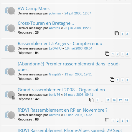
VW Camp'Mans
Dernier message par
poloman
«
24 juil. 2008, 12:07
Cross-Touran en Bretagne...
Dernier message par
Antares
«
23 juin 2008, 19:20
Réponses :
28
1
2
Rassemblement à Angers - Compte-rendu
Dernier message par
LeDAHU
«
18 mai 2008, 09:54
Réponses :
94
1
2
3
4
[Abandonné] Premier rassemblement dans le sud-
ouest
Dernier message par
Gaspi25
«
13 avr. 2008, 19:31
Réponses :
69
1
2
3
Grand rassemblement 2008 - Organisation
Dernier message par
benjy76
«
16 mars 2008, 09:41
Réponses :
425
1
15
16
17
18
…
[RDV] Rassemblement en RP en Novembre ?
Dernier message par
Antares
«
12 déc. 2007, 14:32
Réponses :
88
1
2
3
4
[RDV] Rassemblement Rhône-Alpes samedi 29 Sept