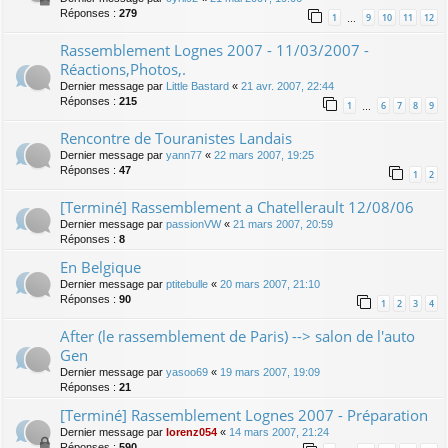
Réponses :
279
1
9
10
11
12
…
Rassemblement Lognes 2007 - 11/03/2007 -
Réactions,Photos,.
Dernier message par
Little Bastard
«
21 avr. 2007, 22:44
Réponses :
215
1
6
7
8
9
…
Rencontre de Touranistes Landais
Dernier message par
yann77
«
22 mars 2007, 19:25
Réponses :
47
1
2
[Terminé] Rassemblement a Chatellerault 12/08/06
Dernier message par
passionVW
«
21 mars 2007, 20:59
Réponses :
8
En Belgique
Dernier message par
ptitebulle
«
20 mars 2007, 21:10
Réponses :
90
1
2
3
4
After (le rassemblement de Paris) --> salon de l'auto
Gen
Dernier message par
yasoo69
«
19 mars 2007, 19:09
Réponses :
21
[Terminé] Rassemblement Lognes 2007 - Préparation
Dernier message par
lorenz054
«
14 mars 2007, 21:24
Réponses :
590