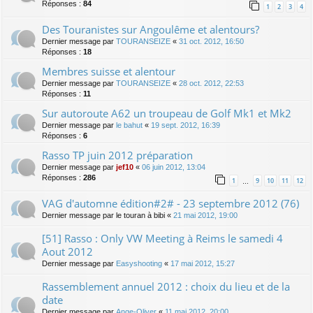
Réponses :
84
1
2
3
4
Des Touranistes sur Angoulême et alentours?
Dernier message par
TOURANSEIZE
«
31 oct. 2012, 16:50
Réponses :
18
Membres suisse et alentour
Dernier message par
TOURANSEIZE
«
28 oct. 2012, 22:53
Réponses :
11
Sur autoroute A62 un troupeau de Golf Mk1 et Mk2
Dernier message par
le bahut
«
19 sept. 2012, 16:39
Réponses :
6
Rasso TP juin 2012 préparation
Dernier message par
jef10
«
06 juin 2012, 13:04
Réponses :
286
1
9
10
11
12
…
VAG d'automne édition#2# - 23 septembre 2012 (76)
Dernier message par
le touran à bibi
«
21 mai 2012, 19:00
[51] Rasso : Only VW Meeting à Reims le samedi 4
Aout 2012
Dernier message par
Easyshooting
«
17 mai 2012, 15:27
Rassemblement annuel 2012 : choix du lieu et de la
date
Dernier message par
Ange-Oliver
«
11 mai 2012, 20:00