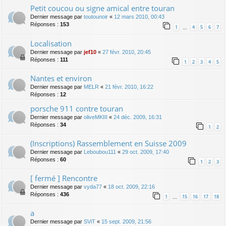
Petit coucou ou signe amical entre touran
Dernier message par
toutounoir
«
12 mars 2010, 00:43
Réponses :
153
1
4
5
6
7
…
Localisation
Dernier message par
jef10
«
27 févr. 2010, 20:45
Réponses :
111
1
2
3
4
5
Nantes et environ
Dernier message par
MELR
«
21 févr. 2010, 16:22
Réponses :
12
porsche 911 contre touran
Dernier message par
oliveMKIII
«
24 déc. 2009, 16:31
Réponses :
34
1
2
(Inscriptions) Rassemblement en Suisse 2009
Dernier message par
Leboubou111
«
29 oct. 2009, 17:40
Réponses :
60
1
2
3
[ fermé ] Rencontre
Dernier message par
vyda77
«
18 oct. 2009, 22:16
Réponses :
436
1
15
16
17
18
…
a
Dernier message par
SViT
«
15 sept. 2009, 21:56