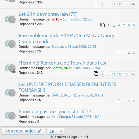
Réponses :
385
1
13
14
15
16
…
Les 24h de montevrain (77)
Dernier message par
jef10
«
17 mai 2006, 22:56
Réponses :
203
1
6
7
8
9
…
Rassemblement du 30/04/06 à Metz / Nancy -
Compte-rendu
Dernier message par
Satanas
«
05 mai 2006, 22:55
Réponses :
70
1
2
3
[Terminé] Rencontre de Touran dans l'est.
Dernier message par
Sector_94
«
02 mai 2006, 23:04
Réponses :
342
1
11
12
13
14
…
J AI UNE IDEE POUR LE RASSEMBLEMENT DES
TOURANS!!!!
Dernier message par
SAMLAURE
«
11 janv. 2006, 00:31
Réponses :
74
1
2
3
Pourquoi pas un signe distinctif !!!
Dernier message par
Mr Iceberg
«
31 août 2005, 19:24
Réponses :
4
Nouveau sujet
103 sujets • Page
1
sur
1