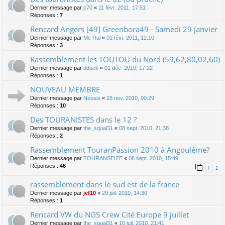
Dernier message par
jr70
«
11 févr. 2011, 17:51
Réponses :
7
Rencard Angers [49] Greenbora49 - Samedi 29 janvier
Dernier message par
Mc Rai
«
01 févr. 2011, 12:10
Réponses :
3
Rassemblement les TOUTOU du Nord (59,62,80,02,60)
Dernier message par
dduck
«
01 déc. 2010, 17:22
Réponses :
1
NOUVEAU MEMBRE
Dernier message par
Néosis
«
28 nov. 2010, 00:29
Réponses :
10
Des TOURANISTES dans le 12 ?
Dernier message par
the_squal31
«
08 sept. 2010, 21:38
Réponses :
2
Rassemblement TouranPassion 2010 à Angoulême?
Dernier message par
TOURANSEIZE
«
08 sept. 2010, 15:49
Réponses :
46
1
2
rassemblement dans le sud est de la france
Dernier message par
jef10
«
20 juil. 2010, 14:30
Réponses :
1
Rencard VW du NGS Crew Cité Europe 9 juillet
Dernier message par
the_squal31
«
10 juil. 2010, 21:41