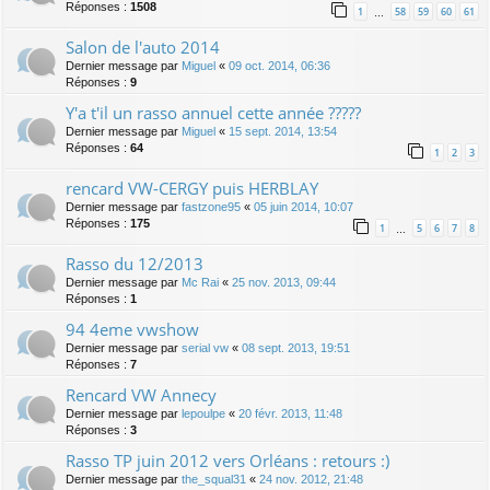
Réponses :
1508
1
58
59
60
61
…
Salon de l'auto 2014
Dernier message par
Miguel
«
09 oct. 2014, 06:36
Réponses :
9
Y'a t'il un rasso annuel cette année ?????
Dernier message par
Miguel
«
15 sept. 2014, 13:54
Réponses :
64
1
2
3
rencard VW-CERGY puis HERBLAY
Dernier message par
fastzone95
«
05 juin 2014, 10:07
Réponses :
175
1
5
6
7
8
…
Rasso du 12/2013
Dernier message par
Mc Rai
«
25 nov. 2013, 09:44
Réponses :
1
94 4eme vwshow
Dernier message par
serial vw
«
08 sept. 2013, 19:51
Réponses :
7
Rencard VW Annecy
Dernier message par
lepoulpe
«
20 févr. 2013, 11:48
Réponses :
3
Rasso TP juin 2012 vers Orléans : retours :)
Dernier message par
the_squal31
«
24 nov. 2012, 21:48