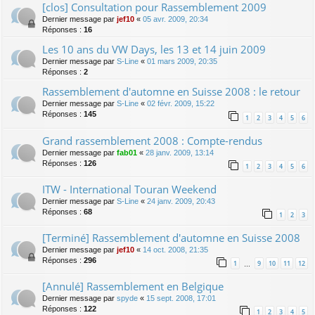
[clos] Consultation pour Rassemblement 2009
Dernier message par
jef10
«
05 avr. 2009, 20:34
Réponses :
16
Les 10 ans du VW Days, les 13 et 14 juin 2009
Dernier message par
S-Line
«
01 mars 2009, 20:35
Réponses :
2
Rassemblement d'automne en Suisse 2008 : le retour
Dernier message par
S-Line
«
02 févr. 2009, 15:22
Réponses :
145
1
2
3
4
5
6
Grand rassemblement 2008 : Compte-rendus
Dernier message par
fab01
«
28 janv. 2009, 13:14
Réponses :
126
1
2
3
4
5
6
ITW - International Touran Weekend
Dernier message par
S-Line
«
24 janv. 2009, 20:43
Réponses :
68
1
2
3
[Terminé] Rassemblement d'automne en Suisse 2008
Dernier message par
jef10
«
14 oct. 2008, 21:35
Réponses :
296
1
9
10
11
12
…
[Annulé] Rassemblement en Belgique
Dernier message par
spyde
«
15 sept. 2008, 17:01
Réponses :
122
1
2
3
4
5