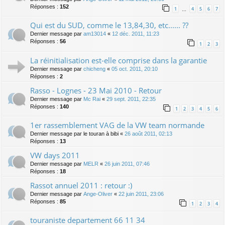
Réponses :
152
1
4
5
6
7
…
Qui est du SUD, comme le 13,84,30, etc...... ??
Dernier message par
am13014
«
12 déc. 2011, 11:23
Réponses :
56
1
2
3
La réinitialisation est-elle comprise dans la garantie
Dernier message par
chicheng
«
05 oct. 2011, 20:10
Réponses :
2
Rasso - Lognes - 23 Mai 2010 - Retour
Dernier message par
Mc Rai
«
29 sept. 2011, 22:35
Réponses :
140
1
2
3
4
5
6
1er rassemblement VAG de la VW team normande
Dernier message par
le touran à bibi
«
26 août 2011, 02:13
Réponses :
13
VW days 2011
Dernier message par
MELR
«
26 juin 2011, 07:46
Réponses :
18
Rassot annuel 2011 : retour :)
Dernier message par
Ange-Oliver
«
22 juin 2011, 23:06
Réponses :
85
1
2
3
4
touraniste departement 66 11 34