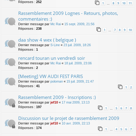
Réponses :
252
1
8
9
10
11
…
Rassemblement 2009 Lognes - Retours, photos,
commentaires :)
Dernier message par
Mc Rai
«
15 sept. 2009, 21:56
Réponses :
238
1
7
8
9
10
…
daa show 4 wex ( belgique )
Dernier message par
S-Line
«
23 juil. 2009, 18:26
Réponses :
1
rencard touran un vendredi soir
Dernier message par
Mc Rai
«
18 juil. 2009, 23:06
Réponses :
2
[Meeting] VW AUDI FEST PARIS
Dernier message par
poloman
«
15 juil. 2009, 21:47
Réponses :
41
1
2
Rassemblement 2009 - Inscriptions :)
Dernier message par
jef10
«
17 mai 2009, 13:13
Réponses :
197
1
5
6
7
8
…
Discussion sur le projet de rassemblement 2009
Dernier message par
jef10
«
10 avr. 2009, 22:13
Réponses :
174
1
4
5
6
7
…