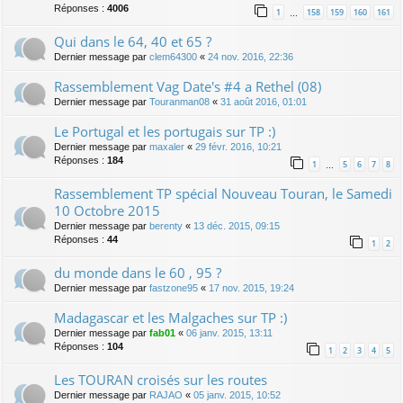
Réponses :
4006
1
158
159
160
161
…
Qui dans le 64, 40 et 65 ?
Dernier message par
clem64300
«
24 nov. 2016, 22:36
Rassemblement Vag Date's #4 a Rethel (08)
Dernier message par
Touranman08
«
31 août 2016, 01:01
Le Portugal et les portugais sur TP :)
Dernier message par
maxaler
«
29 févr. 2016, 10:21
Réponses :
184
1
5
6
7
8
…
Rassemblement TP spécial Nouveau Touran, le Samedi
10 Octobre 2015
Dernier message par
berenty
«
13 déc. 2015, 09:15
Réponses :
44
1
2
du monde dans le 60 , 95 ?
Dernier message par
fastzone95
«
17 nov. 2015, 19:24
Madagascar et les Malgaches sur TP :)
Dernier message par
fab01
«
06 janv. 2015, 13:11
Réponses :
104
1
2
3
4
5
Les TOURAN croisés sur les routes
Dernier message par
RAJAO
«
05 janv. 2015, 10:52