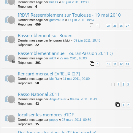
Dernier message par
krisss
«
18 juin 2011, 13:30
Réponses :
6
[RDV] Rassemblement sur Toulouse - 19 mai 2010
Dernier message par
gummikuh
«
17 juin 2011, 19:57
Réponses :
659
1
24
25
26
27
…
Rassemblement sur Rouen
Dernier message par
le touran à bibi
«
09 juin 2011, 19:45
Réponses :
22
Rassemblement annuel TouranPassion 2011 :)
Dernier message par
mloft
«
22 mai 2011, 10:03
Réponses :
301
1
10
11
12
13
…
Rencard mensuel EVREUX [27]
Dernier message par
Mc Rai
«
11 mai 2011, 20:00
Réponses :
50
1
2
3
Rasso National 2011
Dernier message par
Ange-Oliver
«
09 avr. 2011, 11:49
Réponses :
43
1
2
localiser les membres d'IDF
Dernier message par
peppy
«
27 mars 2011, 00:59
Réponses :
15
Des touranistes dans le 02 (ou proche)