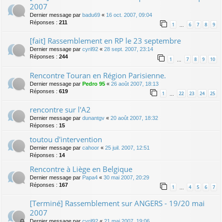
2007
Dernier message par
badu69
«
16 oct. 2007, 09:04
Réponses :
211
1
6
7
8
9
…
[fait] Rassemblement en RP le 23 septembre
Dernier message par
cyril92
«
28 sept. 2007, 23:14
Réponses :
244
1
7
8
9
10
…
Rencontre Touran en Région Parisienne.
Dernier message par
Pedro 95
«
26 août 2007, 18:13
Réponses :
619
1
22
23
24
25
…
rencontre sur l'A2
Dernier message par
dunantgv
«
20 août 2007, 18:32
Réponses :
15
toutou d'intervention
Dernier message par
cahoor
«
25 juil. 2007, 12:51
Réponses :
14
Rencontre à Liège en Belgique
Dernier message par
Papa4
«
30 mai 2007, 20:29
Réponses :
167
1
4
5
6
7
…
[Terminé] Rassemblement sur ANGERS - 19/20 mai
2007
Dernier message par
cyril92
«
21 mai 2007, 19:06