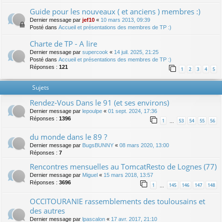
Guide pour les nouveaux ( et anciens ) membres :)
Dernier message par
jef10
«
10 mars 2013, 09:39
Posté dans
Accueil et présentations des membres de TP :)
Charte de TP - A lire
Dernier message par
supercook
«
14 juil. 2025, 21:25
Posté dans
Accueil et présentations des membres de TP :)
Réponses :
121
1
2
3
4
5
Sujets
Rendez-Vous Dans le 91 (et ses environs)
Dernier message par
lepoulpe
«
01 sept. 2024, 17:36
Réponses :
1396
1
53
54
55
56
…
du monde dans le 89 ?
Dernier message par
BugsBUNNY
«
08 mars 2020, 13:00
Réponses :
7
Rencontres mensuelles au TomcatResto de Lognes (77)
Dernier message par
Miguel
«
15 mars 2018, 13:57
Réponses :
3696
1
145
146
147
148
…
OCCITOURANIE rassemblements des toulousains et
des autres
Dernier message par
lpascalon
«
17 avr. 2017, 21:10