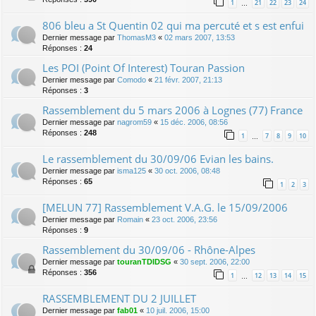
1
21
22
23
24
…
806 bleu a St Quentin 02 qui ma percuté et s est enfui
Dernier message par
ThomasM3
«
02 mars 2007, 13:53
Réponses :
24
Les POI (Point Of Interest) Touran Passion
Dernier message par
Comodo
«
21 févr. 2007, 21:13
Réponses :
3
Rassemblement du 5 mars 2006 à Lognes (77) France
Dernier message par
nagrom59
«
15 déc. 2006, 08:56
Réponses :
248
1
7
8
9
10
…
Le rassemblement du 30/09/06 Evian les bains.
Dernier message par
isma125
«
30 oct. 2006, 08:48
Réponses :
65
1
2
3
[MELUN 77] Rassemblement V.A.G. le 15/09/2006
Dernier message par
Romain
«
23 oct. 2006, 23:56
Réponses :
9
Rassemblement du 30/09/06 - Rhône-Alpes
Dernier message par
touranTDIDSG
«
30 sept. 2006, 22:00
Réponses :
356
1
12
13
14
15
…
RASSEMBLEMENT DU 2 JUILLET
Dernier message par
fab01
«
10 juil. 2006, 15:00