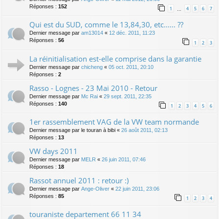
Réponses :
152
1
4
5
6
7
…
Qui est du SUD, comme le 13,84,30, etc...... ??
Dernier message par
am13014
«
12 déc. 2011, 11:23
Réponses :
56
1
2
3
La réinitialisation est-elle comprise dans la garantie
Dernier message par
chicheng
«
05 oct. 2011, 20:10
Réponses :
2
Rasso - Lognes - 23 Mai 2010 - Retour
Dernier message par
Mc Rai
«
29 sept. 2011, 22:35
Réponses :
140
1
2
3
4
5
6
1er rassemblement VAG de la VW team normande
Dernier message par
le touran à bibi
«
26 août 2011, 02:13
Réponses :
13
VW days 2011
Dernier message par
MELR
«
26 juin 2011, 07:46
Réponses :
18
Rassot annuel 2011 : retour :)
Dernier message par
Ange-Oliver
«
22 juin 2011, 23:06
Réponses :
85
1
2
3
4
touraniste departement 66 11 34