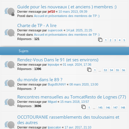
Guide pour les nouveaux ( et anciens ) membres :)
Dernier message par
jef10
«
10 mars 2013, 09:39
Posté dans
Accueil et présentations des membres de TP :)
Charte de TP - A lire
Dernier message par
supercook
«
14 juil. 2025, 21:25
Posté dans
Accueil et présentations des membres de TP :)
Réponses :
121
1
2
3
4
5
Sujets
Rendez-Vous Dans le 91 (et ses environs)
Dernier message par
lepoulpe
«
01 sept. 2024, 17:36
Réponses :
1396
1
53
54
55
56
…
du monde dans le 89 ?
Dernier message par
BugsBUNNY
«
08 mars 2020, 13:00
Réponses :
7
Rencontres mensuelles au TomcatResto de Lognes (77)
Dernier message par
Miguel
«
15 mars 2018, 13:57
Réponses :
3696
1
145
146
147
148
…
OCCITOURANIE rassemblements des toulousains et
des autres
Dernier message par
lpascalon
«
17 avr. 2017, 21:10