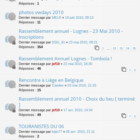
Réponses :
1
photos vwdays 2010
Dernier message par
MELR
«
19 juin 2010, 09:13
Réponses :
11
Rassemblement annuel - Lognes - 23 Mai 2010 -
Inscriptions
Dernier message par
DSG_91
«
23 mai 2010, 09:21
Réponses :
354
1
12
13
14
15
…
Rassemblement Annuel Lognes - Tombola !
Dernier message par
jef10
«
22 mai 2010, 18:30
Réponses :
46
1
2
Rencontre à Liège en Belgique
Dernier message par
Caedes
«
03 mai 2010, 21:25
Réponses :
15
Rassemblement annuel 2010 - Choix du lieu [ terminé
]
Dernier message par
jef10
«
17 avr. 2010, 14:34
Réponses :
49
1
2
TOURANISTES DU 06
Dernier message par
bato77
«
05 avr. 2010, 21:11
Réponses :
2