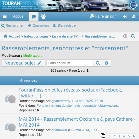
TouranPassion
Accueil
Faire un don
Le forum des propriétaires ou futurs acquéreurs du Volkswagen Touran
cc
Rechercher
or
Connexion
e
S’enregistrer
on
’e
ès
u
m
ne
nr
R
Accueil
Index du forum
La vie du site TP :)
Rassemblements, rencontres et "croisement"
e
ra
m
br
xi
eg
Rassemblements, rencontres et "croisement"
c
pi
s
es
on
ist
Modérateur :
Modérateurs
h
Rechercher
Recherche av
Nouveau sujet
de
re
e
r
103 sujets • Page
1
sur
1
r
c
Annonces
h
TouranPassion et les réseaux sociaux (Facebook,
e
Twitter, ...)
r
Dernier message par
gnanvofredy
«
13 oct. 2025, 16:19
Posté dans
Fonctionnement du site : avis, demande, observations, ...
Réponses :
6
MAI 2014 - Rassemblement Occitanie & pays Cathare -
MAI 2014
Dernier message par
gummikuh
«
12 mai 2014, 19:12
Réponses :
134
1
2
3
4
5
6