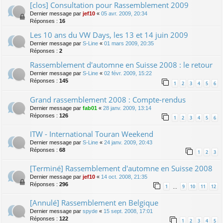
[clos] Consultation pour Rassemblement 2009
Dernier message par
jef10
«
05 avr. 2009, 20:34
Réponses :
16
Les 10 ans du VW Days, les 13 et 14 juin 2009
Dernier message par
S-Line
«
01 mars 2009, 20:35
Réponses :
2
Rassemblement d'automne en Suisse 2008 : le retour
Dernier message par
S-Line
«
02 févr. 2009, 15:22
Réponses :
145
1
2
3
4
5
6
Grand rassemblement 2008 : Compte-rendus
Dernier message par
fab01
«
28 janv. 2009, 13:14
Réponses :
126
1
2
3
4
5
6
ITW - International Touran Weekend
Dernier message par
S-Line
«
24 janv. 2009, 20:43
Réponses :
68
1
2
3
[Terminé] Rassemblement d'automne en Suisse 2008
Dernier message par
jef10
«
14 oct. 2008, 21:35
Réponses :
296
1
9
10
11
12
…
[Annulé] Rassemblement en Belgique
Dernier message par
spyde
«
15 sept. 2008, 17:01
Réponses :
122
1
2
3
4
5