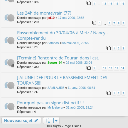
Réponses :
385
1
13
14
15
16
…
Les 24h de montevrain (77)
Dernier message par
jef10
«
17 mai 2006, 22:56
Réponses :
203
1
6
7
8
9
…
Rassemblement du 30/04/06 à Metz / Nancy -
Compte-rendu
Dernier message par
Satanas
«
05 mai 2006, 22:55
Réponses :
70
1
2
3
[Terminé] Rencontre de Touran dans l'est.
Dernier message par
Sector_94
«
02 mai 2006, 23:04
Réponses :
342
1
11
12
13
14
…
J AI UNE IDEE POUR LE RASSEMBLEMENT DES
TOURANS!!!!
Dernier message par
SAMLAURE
«
11 janv. 2006, 00:31
Réponses :
74
1
2
3
Pourquoi pas un signe distinctif !!!
Dernier message par
Mr Iceberg
«
31 août 2005, 19:24
Réponses :
4
Nouveau sujet
103 sujets • Page
1
sur
1