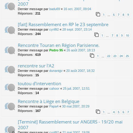
2007
Dernier message par
badu69
«
16 oct. 2007, 09:04
Réponses :
211
1
6
7
8
9
…
[fait] Rassemblement en RP le 23 septembre
Dernier message par
cyril92
«
28 sept. 2007, 23:14
Réponses :
244
1
7
8
9
10
…
Rencontre Touran en Région Parisienne.
Dernier message par
Pedro 95
«
26 août 2007, 18:13
Réponses :
619
1
22
23
24
25
…
rencontre sur l'A2
Dernier message par
dunantgv
«
20 août 2007, 18:32
Réponses :
15
toutou d'intervention
Dernier message par
cahoor
«
25 juil. 2007, 12:51
Réponses :
14
Rencontre à Liège en Belgique
Dernier message par
Papa4
«
30 mai 2007, 20:29
Réponses :
167
1
4
5
6
7
…
[Terminé] Rassemblement sur ANGERS - 19/20 mai
2007
Dernier message par
cyril92
«
21 mai 2007, 19:06