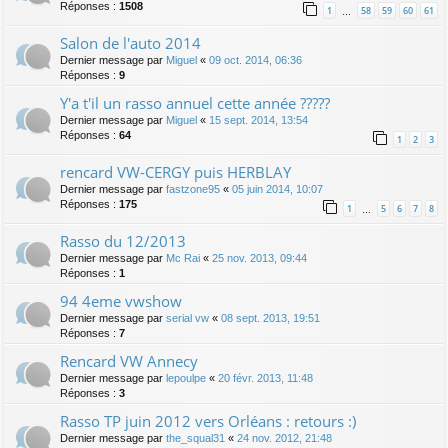
Réponses :
1508
1
58
59
60
61
…
Salon de l'auto 2014
Dernier message par
Miguel
«
09 oct. 2014, 06:36
Réponses :
9
Y'a t'il un rasso annuel cette année ?????
Dernier message par
Miguel
«
15 sept. 2014, 13:54
Réponses :
64
1
2
3
rencard VW-CERGY puis HERBLAY
Dernier message par
fastzone95
«
05 juin 2014, 10:07
Réponses :
175
1
5
6
7
8
…
Rasso du 12/2013
Dernier message par
Mc Rai
«
25 nov. 2013, 09:44
Réponses :
1
94 4eme vwshow
Dernier message par
serial vw
«
08 sept. 2013, 19:51
Réponses :
7
Rencard VW Annecy
Dernier message par
lepoulpe
«
20 févr. 2013, 11:48
Réponses :
3
Rasso TP juin 2012 vers Orléans : retours :)
Dernier message par
the_squal31
«
24 nov. 2012, 21:48