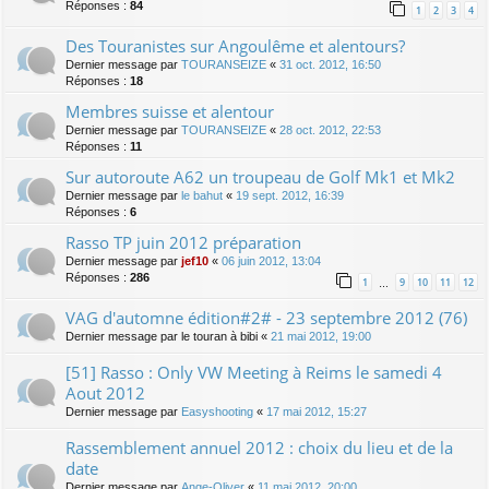
Réponses :
84
1
2
3
4
Des Touranistes sur Angoulême et alentours?
Dernier message par
TOURANSEIZE
«
31 oct. 2012, 16:50
Réponses :
18
Membres suisse et alentour
Dernier message par
TOURANSEIZE
«
28 oct. 2012, 22:53
Réponses :
11
Sur autoroute A62 un troupeau de Golf Mk1 et Mk2
Dernier message par
le bahut
«
19 sept. 2012, 16:39
Réponses :
6
Rasso TP juin 2012 préparation
Dernier message par
jef10
«
06 juin 2012, 13:04
Réponses :
286
1
9
10
11
12
…
VAG d'automne édition#2# - 23 septembre 2012 (76)
Dernier message par
le touran à bibi
«
21 mai 2012, 19:00
[51] Rasso : Only VW Meeting à Reims le samedi 4
Aout 2012
Dernier message par
Easyshooting
«
17 mai 2012, 15:27
Rassemblement annuel 2012 : choix du lieu et de la
date
Dernier message par
Ange-Oliver
«
11 mai 2012, 20:00