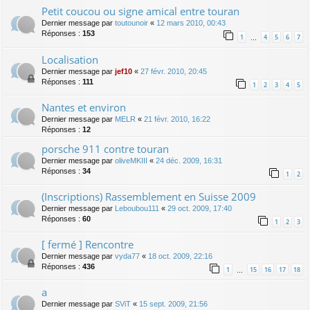
Petit coucou ou signe amical entre touran
Dernier message par
toutounoir
«
12 mars 2010, 00:43
Réponses :
153
1
4
5
6
7
…
Localisation
Dernier message par
jef10
«
27 févr. 2010, 20:45
Réponses :
111
1
2
3
4
5
Nantes et environ
Dernier message par
MELR
«
21 févr. 2010, 16:22
Réponses :
12
porsche 911 contre touran
Dernier message par
oliveMKIII
«
24 déc. 2009, 16:31
Réponses :
34
1
2
(Inscriptions) Rassemblement en Suisse 2009
Dernier message par
Leboubou111
«
29 oct. 2009, 17:40
Réponses :
60
1
2
3
[ fermé ] Rencontre
Dernier message par
vyda77
«
18 oct. 2009, 22:16
Réponses :
436
1
15
16
17
18
…
a
Dernier message par
SViT
«
15 sept. 2009, 21:56