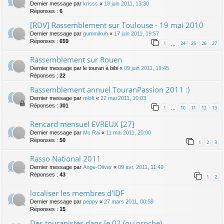
Dernier message par
krisss
«
18 juin 2011, 13:30
Réponses :
6
[RDV] Rassemblement sur Toulouse - 19 mai 2010
Dernier message par
gummikuh
«
17 juin 2011, 19:57
Réponses :
659
1
24
25
26
27
…
Rassemblement sur Rouen
Dernier message par
le touran à bibi
«
09 juin 2011, 19:45
Réponses :
22
Rassemblement annuel TouranPassion 2011 :)
Dernier message par
mloft
«
22 mai 2011, 10:03
Réponses :
301
1
10
11
12
13
…
Rencard mensuel EVREUX [27]
Dernier message par
Mc Rai
«
11 mai 2011, 20:00
Réponses :
50
1
2
3
Rasso National 2011
Dernier message par
Ange-Oliver
«
09 avr. 2011, 11:49
Réponses :
43
1
2
localiser les membres d'IDF
Dernier message par
peppy
«
27 mars 2011, 00:59
Réponses :
15
Des touranistes dans le 02 (ou proche)