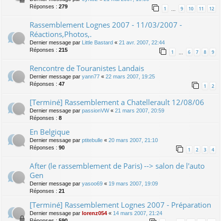
Réponses :
279
1
9
10
11
12
…
Rassemblement Lognes 2007 - 11/03/2007 -
Réactions,Photos,.
Dernier message par
Little Bastard
«
21 avr. 2007, 22:44
Réponses :
215
1
6
7
8
9
…
Rencontre de Touranistes Landais
Dernier message par
yann77
«
22 mars 2007, 19:25
Réponses :
47
1
2
[Terminé] Rassemblement a Chatellerault 12/08/06
Dernier message par
passionVW
«
21 mars 2007, 20:59
Réponses :
8
En Belgique
Dernier message par
ptitebulle
«
20 mars 2007, 21:10
Réponses :
90
1
2
3
4
After (le rassemblement de Paris) --> salon de l'auto
Gen
Dernier message par
yasoo69
«
19 mars 2007, 19:09
Réponses :
21
[Terminé] Rassemblement Lognes 2007 - Préparation
Dernier message par
lorenz054
«
14 mars 2007, 21:24
Réponses :
590