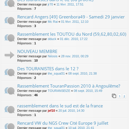
Dernier message par
jr70
«
11 févr. 2011, 17:51
Réponses :
7
Rencard Angers [49] Greenbora49 - Samedi 29 janvier
Dernier message par
Mc Rai
«
01 févr. 2011, 12:10
Réponses :
3
Rassemblement les TOUTOU du Nord (59,62,80,02,60)
Dernier message par
dduck
«
01 déc. 2010, 17:22
Réponses :
1
NOUVEAU MEMBRE
Dernier message par
Néosis
«
28 nov. 2010, 00:29
Réponses :
10
Des TOURANISTES dans le 12 ?
Dernier message par
the_squal31
«
08 sept. 2010, 21:38
Réponses :
2
Rassemblement TouranPassion 2010 à Angoulême?
Dernier message par
TOURANSEIZE
«
08 sept. 2010, 15:49
Réponses :
46
1
2
rassemblement dans le sud est de la france
Dernier message par
jef10
«
20 juil. 2010, 14:30
Réponses :
1
Rencard VW du NGS Crew Cité Europe 9 juillet
Dernier message par
the_squal31
«
10 juil. 2010, 21:41