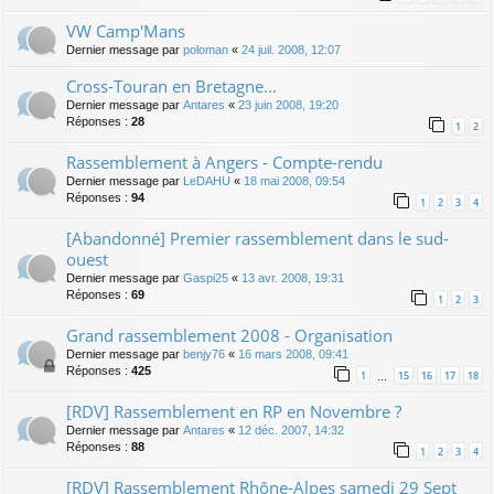
VW Camp'Mans
Dernier message par
poloman
«
24 juil. 2008, 12:07
Cross-Touran en Bretagne...
Dernier message par
Antares
«
23 juin 2008, 19:20
Réponses :
28
1
2
Rassemblement à Angers - Compte-rendu
Dernier message par
LeDAHU
«
18 mai 2008, 09:54
Réponses :
94
1
2
3
4
[Abandonné] Premier rassemblement dans le sud-
ouest
Dernier message par
Gaspi25
«
13 avr. 2008, 19:31
Réponses :
69
1
2
3
Grand rassemblement 2008 - Organisation
Dernier message par
benjy76
«
16 mars 2008, 09:41
Réponses :
425
1
15
16
17
18
…
[RDV] Rassemblement en RP en Novembre ?
Dernier message par
Antares
«
12 déc. 2007, 14:32
Réponses :
88
1
2
3
4
[RDV] Rassemblement Rhône-Alpes samedi 29 Sept