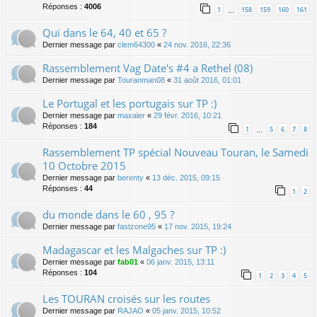
Réponses :
4006
1
158
159
160
161
…
Qui dans le 64, 40 et 65 ?
Dernier message par
clem64300
«
24 nov. 2016, 22:36
Rassemblement Vag Date's #4 a Rethel (08)
Dernier message par
Touranman08
«
31 août 2016, 01:01
Le Portugal et les portugais sur TP :)
Dernier message par
maxaler
«
29 févr. 2016, 10:21
Réponses :
184
1
5
6
7
8
…
Rassemblement TP spécial Nouveau Touran, le Samedi
10 Octobre 2015
Dernier message par
berenty
«
13 déc. 2015, 09:15
Réponses :
44
1
2
du monde dans le 60 , 95 ?
Dernier message par
fastzone95
«
17 nov. 2015, 19:24
Madagascar et les Malgaches sur TP :)
Dernier message par
fab01
«
06 janv. 2015, 13:11
Réponses :
104
1
2
3
4
5
Les TOURAN croisés sur les routes
Dernier message par
RAJAO
«
05 janv. 2015, 10:52