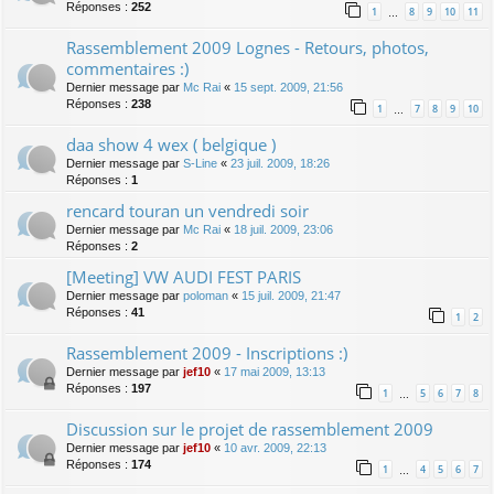
Réponses :
252
1
8
9
10
11
…
Rassemblement 2009 Lognes - Retours, photos,
commentaires :)
Dernier message par
Mc Rai
«
15 sept. 2009, 21:56
Réponses :
238
1
7
8
9
10
…
daa show 4 wex ( belgique )
Dernier message par
S-Line
«
23 juil. 2009, 18:26
Réponses :
1
rencard touran un vendredi soir
Dernier message par
Mc Rai
«
18 juil. 2009, 23:06
Réponses :
2
[Meeting] VW AUDI FEST PARIS
Dernier message par
poloman
«
15 juil. 2009, 21:47
Réponses :
41
1
2
Rassemblement 2009 - Inscriptions :)
Dernier message par
jef10
«
17 mai 2009, 13:13
Réponses :
197
1
5
6
7
8
…
Discussion sur le projet de rassemblement 2009
Dernier message par
jef10
«
10 avr. 2009, 22:13
Réponses :
174
1
4
5
6
7
…