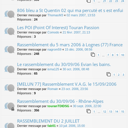
1
21
22
23
24
…
806 bleu a St Quentin 02 qui ma percuté et s est enfui
Dernier message par
ThomasM3
«
02 mars 2007, 13:53
Réponses :
24
Les POI (Point Of Interest) Touran Passion
Dernier message par
Comodo
«
21 févr. 2007, 21:13
Réponses :
3
Rassemblement du 5 mars 2006 à Lognes (77) France
Dernier message par
nagrom59
«
15 déc. 2006, 08:56
Réponses :
248
1
7
8
9
10
…
Le rassemblement du 30/09/06 Evian les bains.
Dernier message par
isma125
«
30 oct. 2006, 08:48
Réponses :
65
1
2
3
[MELUN 77] Rassemblement V.A.G. le 15/09/2006
Dernier message par
Romain
«
23 oct. 2006, 23:56
Réponses :
9
Rassemblement du 30/09/06 - Rhône-Alpes
Dernier message par
touranTDIDSG
«
30 sept. 2006, 22:00
Réponses :
356
1
12
13
14
15
…
RASSEMBLEMENT DU 2 JUILLET
Dernier message par
fab01
«
10 juil. 2006, 15:00