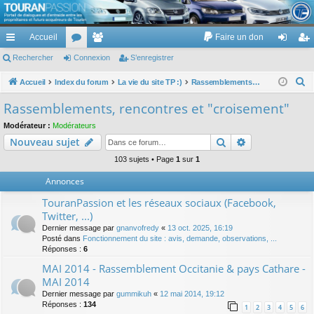
TouranPassion
Accueil
Faire un don
Le forum des propriétaires ou futurs acquéreurs du Volkswagen Touran
cc
Rechercher
or
Connexion
e
S’enregistrer
on
’e
ès
u
m
ne
nr
R
Accueil
Index du forum
La vie du site TP :)
Rassemblements, rencontres et "croisement"
e
ra
m
br
xi
eg
Rassemblements, rencontres et "croisement"
c
pi
s
es
on
ist
Modérateur :
Modérateurs
h
Rechercher
Recherche av
Nouveau sujet
de
re
e
r
103 sujets • Page
1
sur
1
r
c
Annonces
h
TouranPassion et les réseaux sociaux (Facebook,
e
Twitter, ...)
r
Dernier message par
gnanvofredy
«
13 oct. 2025, 16:19
Posté dans
Fonctionnement du site : avis, demande, observations, ...
Réponses :
6
MAI 2014 - Rassemblement Occitanie & pays Cathare -
MAI 2014
Dernier message par
gummikuh
«
12 mai 2014, 19:12
Réponses :
134
1
2
3
4
5
6