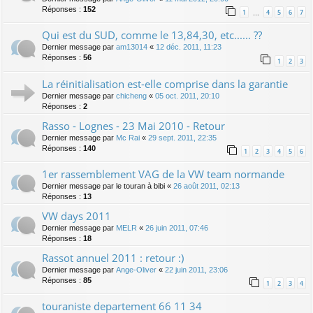
Réponses :
152
1
4
5
6
7
…
Qui est du SUD, comme le 13,84,30, etc...... ??
Dernier message par
am13014
«
12 déc. 2011, 11:23
Réponses :
56
1
2
3
La réinitialisation est-elle comprise dans la garantie
Dernier message par
chicheng
«
05 oct. 2011, 20:10
Réponses :
2
Rasso - Lognes - 23 Mai 2010 - Retour
Dernier message par
Mc Rai
«
29 sept. 2011, 22:35
Réponses :
140
1
2
3
4
5
6
1er rassemblement VAG de la VW team normande
Dernier message par
le touran à bibi
«
26 août 2011, 02:13
Réponses :
13
VW days 2011
Dernier message par
MELR
«
26 juin 2011, 07:46
Réponses :
18
Rassot annuel 2011 : retour :)
Dernier message par
Ange-Oliver
«
22 juin 2011, 23:06
Réponses :
85
1
2
3
4
touraniste departement 66 11 34