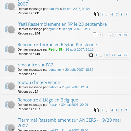
2007
Dernier message par
badu69
«
16 oct. 2007, 09:04
Réponses :
211
1
6
7
8
9
…
[fait] Rassemblement en RP le 23 septembre
Dernier message par
cyril92
«
28 sept. 2007, 23:14
Réponses :
244
1
7
8
9
10
…
Rencontre Touran en Région Parisienne.
Dernier message par
Pedro 95
«
26 août 2007, 18:13
Réponses :
619
1
22
23
24
25
…
rencontre sur l'A2
Dernier message par
dunantgv
«
20 août 2007, 18:32
Réponses :
15
toutou d'intervention
Dernier message par
cahoor
«
25 juil. 2007, 12:51
Réponses :
14
Rencontre à Liège en Belgique
Dernier message par
Papa4
«
30 mai 2007, 20:29
Réponses :
167
1
4
5
6
7
…
[Terminé] Rassemblement sur ANGERS - 19/20 mai
2007
Dernier message par
cyril92
«
21 mai 2007, 19:06