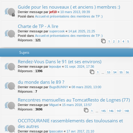
Guide pour les nouveaux ( et anciens ) membres :)
Dernier message par
jef10
«
10 mars 2013, 09:39
Posté dans
Accueil et présentations des membres de TP :)
Charte de TP - A lire
Dernier message par
supercook
«
14 juil. 2025, 21:25
Posté dans
Accueil et présentations des membres de TP :)
Réponses :
121
1
2
3
4
5
Sujets
Rendez-Vous Dans le 91 (et ses environs)
Dernier message par
lepoulpe
«
01 sept. 2024, 17:36
Réponses :
1396
1
53
54
55
56
…
du monde dans le 89 ?
Dernier message par
BugsBUNNY
«
08 mars 2020, 13:00
Réponses :
7
Rencontres mensuelles au TomcatResto de Lognes (77)
Dernier message par
Miguel
«
15 mars 2018, 13:57
Réponses :
3696
1
145
146
147
148
…
OCCITOURANIE rassemblements des toulousains et
des autres
Dernier message par
lpascalon
«
17 avr. 2017, 21:10