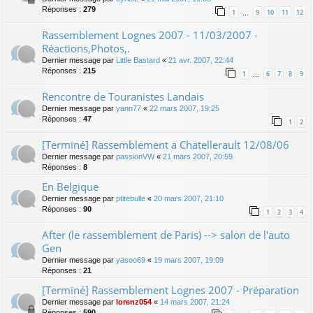
Réponses :
279
1
9
10
11
12
…
Rassemblement Lognes 2007 - 11/03/2007 -
Réactions,Photos,.
Dernier message par
Little Bastard
«
21 avr. 2007, 22:44
Réponses :
215
1
6
7
8
9
…
Rencontre de Touranistes Landais
Dernier message par
yann77
«
22 mars 2007, 19:25
Réponses :
47
1
2
[Terminé] Rassemblement a Chatellerault 12/08/06
Dernier message par
passionVW
«
21 mars 2007, 20:59
Réponses :
8
En Belgique
Dernier message par
ptitebulle
«
20 mars 2007, 21:10
Réponses :
90
1
2
3
4
After (le rassemblement de Paris) --> salon de l'auto
Gen
Dernier message par
yasoo69
«
19 mars 2007, 19:09
Réponses :
21
[Terminé] Rassemblement Lognes 2007 - Préparation
Dernier message par
lorenz054
«
14 mars 2007, 21:24
Réponses :
590