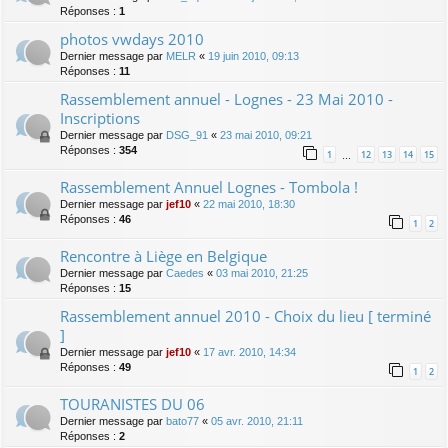
Réponses :
1
photos vwdays 2010
Dernier message par
MELR
«
19 juin 2010, 09:13
Réponses :
11
Rassemblement annuel - Lognes - 23 Mai 2010 -
Inscriptions
Dernier message par
DSG_91
«
23 mai 2010, 09:21
Réponses :
354
1
12
13
14
15
…
Rassemblement Annuel Lognes - Tombola !
Dernier message par
jef10
«
22 mai 2010, 18:30
Réponses :
46
1
2
Rencontre à Liège en Belgique
Dernier message par
Caedes
«
03 mai 2010, 21:25
Réponses :
15
Rassemblement annuel 2010 - Choix du lieu [ terminé
]
Dernier message par
jef10
«
17 avr. 2010, 14:34
Réponses :
49
1
2
TOURANISTES DU 06
Dernier message par
bato77
«
05 avr. 2010, 21:11
Réponses :
2