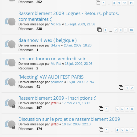
Réponses :
252
1
8
9
10
11
…
Rassemblement 2009 Lognes - Retours, photos,
commentaires :)
Dernier message par
Mc Rai
«
15 sept. 2009, 21:56
Réponses :
238
1
7
8
9
10
…
daa show 4 wex ( belgique )
Dernier message par
S-Line
«
23 juil. 2009, 18:26
Réponses :
1
rencard touran un vendredi soir
Dernier message par
Mc Rai
«
18 juil. 2009, 23:06
Réponses :
2
[Meeting] VW AUDI FEST PARIS
Dernier message par
poloman
«
15 juil. 2009, 21:47
Réponses :
41
1
2
Rassemblement 2009 - Inscriptions :)
Dernier message par
jef10
«
17 mai 2009, 13:13
Réponses :
197
1
5
6
7
8
…
Discussion sur le projet de rassemblement 2009
Dernier message par
jef10
«
10 avr. 2009, 22:13
Réponses :
174
1
4
5
6
7
…