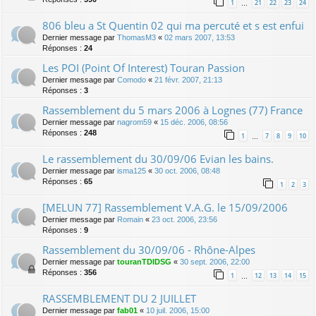
1
21
22
23
24
…
806 bleu a St Quentin 02 qui ma percuté et s est enfui
Dernier message par
ThomasM3
«
02 mars 2007, 13:53
Réponses :
24
Les POI (Point Of Interest) Touran Passion
Dernier message par
Comodo
«
21 févr. 2007, 21:13
Réponses :
3
Rassemblement du 5 mars 2006 à Lognes (77) France
Dernier message par
nagrom59
«
15 déc. 2006, 08:56
Réponses :
248
1
7
8
9
10
…
Le rassemblement du 30/09/06 Evian les bains.
Dernier message par
isma125
«
30 oct. 2006, 08:48
Réponses :
65
1
2
3
[MELUN 77] Rassemblement V.A.G. le 15/09/2006
Dernier message par
Romain
«
23 oct. 2006, 23:56
Réponses :
9
Rassemblement du 30/09/06 - Rhône-Alpes
Dernier message par
touranTDIDSG
«
30 sept. 2006, 22:00
Réponses :
356
1
12
13
14
15
…
RASSEMBLEMENT DU 2 JUILLET
Dernier message par
fab01
«
10 juil. 2006, 15:00