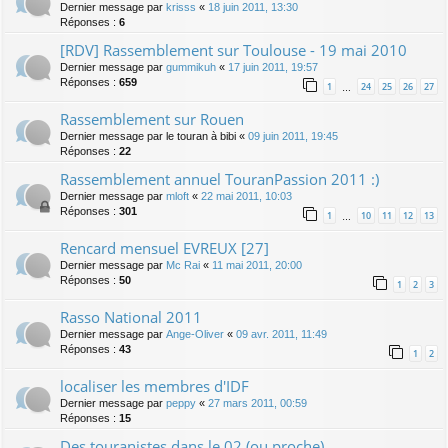
Dernier message par
krisss
«
18 juin 2011, 13:30
Réponses :
6
[RDV] Rassemblement sur Toulouse - 19 mai 2010
Dernier message par
gummikuh
«
17 juin 2011, 19:57
Réponses :
659
1
24
25
26
27
…
Rassemblement sur Rouen
Dernier message par
le touran à bibi
«
09 juin 2011, 19:45
Réponses :
22
Rassemblement annuel TouranPassion 2011 :)
Dernier message par
mloft
«
22 mai 2011, 10:03
Réponses :
301
1
10
11
12
13
…
Rencard mensuel EVREUX [27]
Dernier message par
Mc Rai
«
11 mai 2011, 20:00
Réponses :
50
1
2
3
Rasso National 2011
Dernier message par
Ange-Oliver
«
09 avr. 2011, 11:49
Réponses :
43
1
2
localiser les membres d'IDF
Dernier message par
peppy
«
27 mars 2011, 00:59
Réponses :
15
Des touranistes dans le 02 (ou proche)