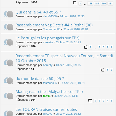
Réponses :
4006
1
158
159
160
161
…
Qui dans le 64, 40 et 65 ?
Dernier message par
clem64300
«
24 nov. 2016, 22:36
Rassemblement Vag Date's #4 a Rethel (08)
Dernier message par
Touranman08
«
31 août 2016, 01:01
Le Portugal et les portugais sur TP :)
Dernier message par
maxaler
«
29 févr. 2016, 10:21
Réponses :
184
1
5
6
7
8
…
Rassemblement TP spécial Nouveau Touran, le Samedi
10 Octobre 2015
Dernier message par
berenty
«
13 déc. 2015, 09:15
Réponses :
44
1
2
du monde dans le 60 , 95 ?
Dernier message par
fastzone95
«
17 nov. 2015, 19:24
Madagascar et les Malgaches sur TP :)
Dernier message par
fab01
«
06 janv. 2015, 13:11
Réponses :
104
1
2
3
4
5
Les TOURAN croisés sur les routes
Dernier message par
RAJAO
«
05 janv. 2015, 10:52