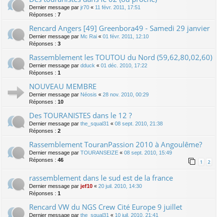
Dernier message par
jr70
«
11 févr. 2011, 17:51
Réponses :
7
Rencard Angers [49] Greenbora49 - Samedi 29 janvier
Dernier message par
Mc Rai
«
01 févr. 2011, 12:10
Réponses :
3
Rassemblement les TOUTOU du Nord (59,62,80,02,60)
Dernier message par
dduck
«
01 déc. 2010, 17:22
Réponses :
1
NOUVEAU MEMBRE
Dernier message par
Néosis
«
28 nov. 2010, 00:29
Réponses :
10
Des TOURANISTES dans le 12 ?
Dernier message par
the_squal31
«
08 sept. 2010, 21:38
Réponses :
2
Rassemblement TouranPassion 2010 à Angoulême?
Dernier message par
TOURANSEIZE
«
08 sept. 2010, 15:49
Réponses :
46
1
2
rassemblement dans le sud est de la france
Dernier message par
jef10
«
20 juil. 2010, 14:30
Réponses :
1
Rencard VW du NGS Crew Cité Europe 9 juillet
Dernier message par
the_squal31
«
10 juil. 2010, 21:41