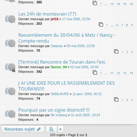
Réponses :
385
1
13
14
15
16
…
Les 24h de montevrain (77)
Dernier message par
jef10
«
17 mai 2006, 22:56
Réponses :
203
1
6
7
8
9
…
Rassemblement du 30/04/06 à Metz / Nancy -
Compte-rendu
Dernier message par
Satanas
«
05 mai 2006, 22:55
Réponses :
70
1
2
3
[Terminé] Rencontre de Touran dans l'est.
Dernier message par
Sector_94
«
02 mai 2006, 23:04
Réponses :
342
1
11
12
13
14
…
J AI UNE IDEE POUR LE RASSEMBLEMENT DES
TOURANS!!!!
Dernier message par
SAMLAURE
«
11 janv. 2006, 00:31
Réponses :
74
1
2
3
Pourquoi pas un signe distinctif !!!
Dernier message par
Mr Iceberg
«
31 août 2005, 19:24
Réponses :
4
Nouveau sujet
103 sujets • Page
1
sur
1