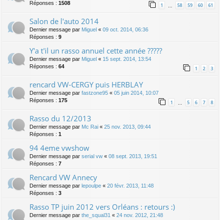
Réponses :
1508
1
58
59
60
61
…
Salon de l'auto 2014
Dernier message par
Miguel
«
09 oct. 2014, 06:36
Réponses :
9
Y'a t'il un rasso annuel cette année ?????
Dernier message par
Miguel
«
15 sept. 2014, 13:54
Réponses :
64
1
2
3
rencard VW-CERGY puis HERBLAY
Dernier message par
fastzone95
«
05 juin 2014, 10:07
Réponses :
175
1
5
6
7
8
…
Rasso du 12/2013
Dernier message par
Mc Rai
«
25 nov. 2013, 09:44
Réponses :
1
94 4eme vwshow
Dernier message par
serial vw
«
08 sept. 2013, 19:51
Réponses :
7
Rencard VW Annecy
Dernier message par
lepoulpe
«
20 févr. 2013, 11:48
Réponses :
3
Rasso TP juin 2012 vers Orléans : retours :)
Dernier message par
the_squal31
«
24 nov. 2012, 21:48