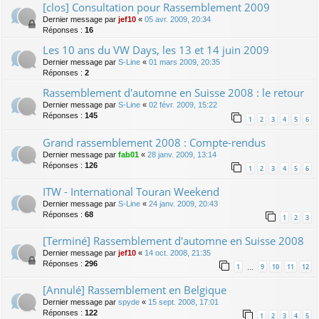
[clos] Consultation pour Rassemblement 2009
Dernier message par
jef10
«
05 avr. 2009, 20:34
Réponses :
16
Les 10 ans du VW Days, les 13 et 14 juin 2009
Dernier message par
S-Line
«
01 mars 2009, 20:35
Réponses :
2
Rassemblement d'automne en Suisse 2008 : le retour
Dernier message par
S-Line
«
02 févr. 2009, 15:22
Réponses :
145
1
2
3
4
5
6
Grand rassemblement 2008 : Compte-rendus
Dernier message par
fab01
«
28 janv. 2009, 13:14
Réponses :
126
1
2
3
4
5
6
ITW - International Touran Weekend
Dernier message par
S-Line
«
24 janv. 2009, 20:43
Réponses :
68
1
2
3
[Terminé] Rassemblement d'automne en Suisse 2008
Dernier message par
jef10
«
14 oct. 2008, 21:35
Réponses :
296
1
9
10
11
12
…
[Annulé] Rassemblement en Belgique
Dernier message par
spyde
«
15 sept. 2008, 17:01
Réponses :
122
1
2
3
4
5