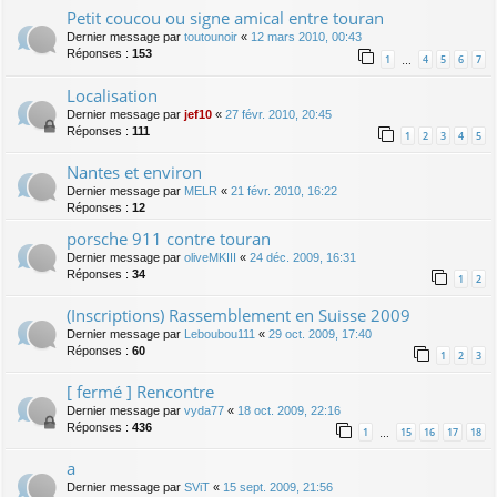
Petit coucou ou signe amical entre touran
Dernier message par
toutounoir
«
12 mars 2010, 00:43
Réponses :
153
1
4
5
6
7
…
Localisation
Dernier message par
jef10
«
27 févr. 2010, 20:45
Réponses :
111
1
2
3
4
5
Nantes et environ
Dernier message par
MELR
«
21 févr. 2010, 16:22
Réponses :
12
porsche 911 contre touran
Dernier message par
oliveMKIII
«
24 déc. 2009, 16:31
Réponses :
34
1
2
(Inscriptions) Rassemblement en Suisse 2009
Dernier message par
Leboubou111
«
29 oct. 2009, 17:40
Réponses :
60
1
2
3
[ fermé ] Rencontre
Dernier message par
vyda77
«
18 oct. 2009, 22:16
Réponses :
436
1
15
16
17
18
…
a
Dernier message par
SViT
«
15 sept. 2009, 21:56