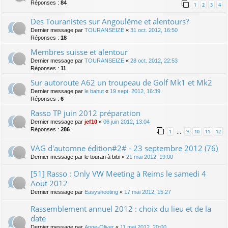
Réponses :
84
1
2
3
4
Des Touranistes sur Angoulême et alentours?
Dernier message par
TOURANSEIZE
«
31 oct. 2012, 16:50
Réponses :
18
Membres suisse et alentour
Dernier message par
TOURANSEIZE
«
28 oct. 2012, 22:53
Réponses :
11
Sur autoroute A62 un troupeau de Golf Mk1 et Mk2
Dernier message par
le bahut
«
19 sept. 2012, 16:39
Réponses :
6
Rasso TP juin 2012 préparation
Dernier message par
jef10
«
06 juin 2012, 13:04
Réponses :
286
1
9
10
11
12
…
VAG d'automne édition#2# - 23 septembre 2012 (76)
Dernier message par
le touran à bibi
«
21 mai 2012, 19:00
[51] Rasso : Only VW Meeting à Reims le samedi 4
Aout 2012
Dernier message par
Easyshooting
«
17 mai 2012, 15:27
Rassemblement annuel 2012 : choix du lieu et de la
date
Dernier message par
Ange-Oliver
«
11 mai 2012, 20:00