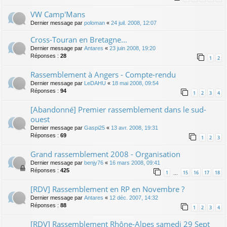
VW Camp'Mans
Dernier message par
poloman
«
24 juil. 2008, 12:07
Cross-Touran en Bretagne...
Dernier message par
Antares
«
23 juin 2008, 19:20
Réponses :
28
1
2
Rassemblement à Angers - Compte-rendu
Dernier message par
LeDAHU
«
18 mai 2008, 09:54
Réponses :
94
1
2
3
4
[Abandonné] Premier rassemblement dans le sud-
ouest
Dernier message par
Gaspi25
«
13 avr. 2008, 19:31
Réponses :
69
1
2
3
Grand rassemblement 2008 - Organisation
Dernier message par
benjy76
«
16 mars 2008, 09:41
Réponses :
425
1
15
16
17
18
…
[RDV] Rassemblement en RP en Novembre ?
Dernier message par
Antares
«
12 déc. 2007, 14:32
Réponses :
88
1
2
3
4
[RDV] Rassemblement Rhône-Alpes samedi 29 Sept