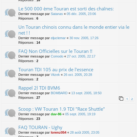
Réponses :
16
Le 500 000 ème Touran est sorti des chaînes:
Dernier message par
Satanas
«
05 déc. 2005, 23:06
Réponses :
6
Un Touran chinois connu dans le monde entier via le
net ! !
Dernier message par
eljuclemar
«
30 nov. 2005, 17:26
Réponses :
14
FAQ Non Officielles sur le Touran !!
Dernier message par
Comodo
«
27 oct. 2005, 22:17
Réponses :
2
Touran TDI 105 au prix de l'essence
Dernier message par
Vitzek
«
26 oct. 2005, 20:28
Réponses :
2
Rappel 2l TDI BVM6
Dernier message par
BOMBARD
«
13 sept. 2005, 18:50
Réponses :
27
1
2
Scoop : VW Touran 1.9 TDI "Race Shuttle"
Dernier message par
dav-86
«
05 sept. 2005, 19:19
Réponses :
23
FAQ TOURAN - Ughy
Dernier message par
lorenz054
«
28 août 2005, 23:05