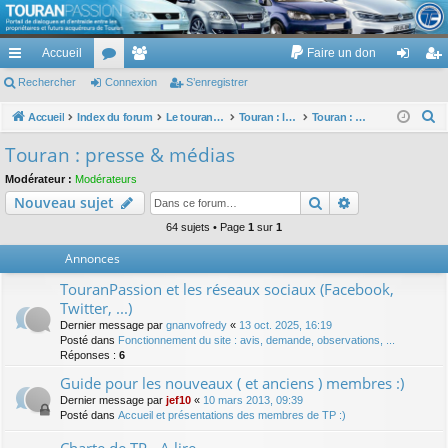
TouranPassion
Accueil
Faire un don
Le forum des propriétaires ou futurs acquéreurs du Volkswagen Touran
cc
Rechercher
or
Connexion
e
S’enregistrer
on
’e
ès
u
m
ne
nr
R
Accueil
Index du forum
Le touran dans ses versions I (V1 V2 V3) et II ...
Touran : les modèles, les prix, les achats, les options, ...
Touran : presse & médias
e
ra
m
br
xi
eg
Touran : presse & médias
c
pi
s
es
on
ist
Modérateur :
Modérateurs
h
Rechercher
Recherche av
Nouveau sujet
de
re
e
r
64 sujets • Page
1
sur
1
r
c
Annonces
h
TouranPassion et les réseaux sociaux (Facebook,
e
Twitter, ...)
r
Dernier message par
gnanvofredy
«
13 oct. 2025, 16:19
Posté dans
Fonctionnement du site : avis, demande, observations, ...
Réponses :
6
Guide pour les nouveaux ( et anciens ) membres :)
Dernier message par
jef10
«
10 mars 2013, 09:39
Posté dans
Accueil et présentations des membres de TP :)