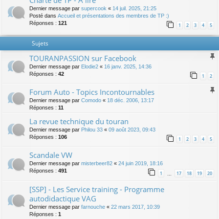
Charte de TP - A lire
Dernier message par
supercook
«
14 juil. 2025, 21:25
Posté dans
Accueil et présentations des membres de TP :)
Réponses :
121
1
2
3
4
5
Sujets
TOURANPASSION sur Facebook
Dernier message par
Elodie2
«
16 janv. 2025, 14:36
Réponses :
42
1
2
Forum Auto - Topics Incontournables
Dernier message par
Comodo
«
18 déc. 2006, 13:17
Réponses :
11
La revue technique du touran
Dernier message par
Philou 33
«
09 août 2023, 09:43
Réponses :
106
1
2
3
4
5
Scandale VW
Dernier message par
misterbeer82
«
24 juin 2019, 18:16
Réponses :
491
1
17
18
19
20
…
[SSP] - Les Service training - Programme
autodidactique VAG
Dernier message par
farnouche
«
22 mars 2017, 10:39
Réponses :
1