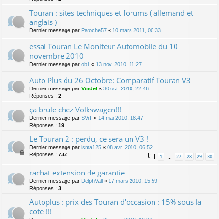
Touran : sites techniques et forums ( allemand et
anglais )
Dernier message par
Patoche57
«
10 mars 2011, 00:33
essai Touran Le Moniteur Automobile du 10
novembre 2010
Dernier message par
ob1
«
13 nov. 2010, 11:27
Auto Plus du 26 Octobre: Comparatif Touran V3
Dernier message par
Vindel
«
30 oct. 2010, 22:46
Réponses :
2
ça brule chez Volkswagen!!!
Dernier message par
SViT
«
14 mai 2010, 18:47
Réponses :
19
Le Touran 2 : perdu, ce sera un V3 !
Dernier message par
isma125
«
08 avr. 2010, 06:52
Réponses :
732
1
27
28
29
30
…
rachat extension de garantie
Dernier message par
DelphVall
«
17 mars 2010, 15:59
Réponses :
3
Autoplus : prix des Touran d'occasion : 15% sous la
cote !!!