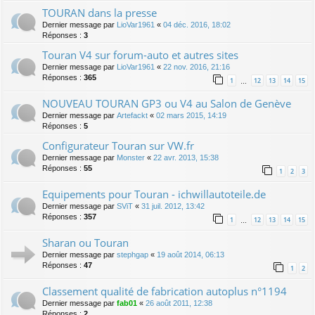
TOURAN dans la presse
Dernier message par
LioVar1961
«
04 déc. 2016, 18:02
Réponses :
3
Touran V4 sur forum-auto et autres sites
Dernier message par
LioVar1961
«
22 nov. 2016, 21:16
Réponses :
365
1
12
13
14
15
…
NOUVEAU TOURAN GP3 ou V4 au Salon de Genève
Dernier message par
Artefackt
«
02 mars 2015, 14:19
Réponses :
5
Configurateur Touran sur VW.fr
Dernier message par
Monster
«
22 avr. 2013, 15:38
Réponses :
55
1
2
3
Equipements pour Touran - ichwillautoteile.de
Dernier message par
SViT
«
31 juil. 2012, 13:42
Réponses :
357
1
12
13
14
15
…
Sharan ou Touran
Dernier message par
stephgap
«
19 août 2014, 06:13
Réponses :
47
1
2
Classement qualité de fabrication autoplus n°1194
Dernier message par
fab01
«
26 août 2011, 12:38
Réponses :
2