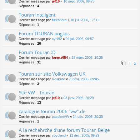
Dernier message par
jef10
«
10 sept. 2006, 09:25
Réponses :
4
Touran inteligent
Dernier message par
filexandre
«
18 juil. 2006, 17:30
Réponses :
1
Forum TOURAN anglais
Dernier message par
cyril92
«
04 juil. 2006, 09:57
Réponses :
20
Forum Touran :D
Dernier message par
lorenz054
«
28 mars 2006, 10:35
Réponses :
31
1
2
Touran sur site Volkswagen UK
Dernier message par
Roskilde
«
23 févr. 2006, 09:45
Réponses :
3
Site VW - Touran
Dernier message par
jef10
«
03 janv. 2006, 20:29
Réponses :
13
catalogue touran 2006 "vw".de
Dernier message par
passionVW
«
14 déc. 2005, 20:30
Réponses :
1
A la rechehrche d'une forum Touran Belge
Dernier message par
yoyoland
«
12 déc. 2005, 09:29