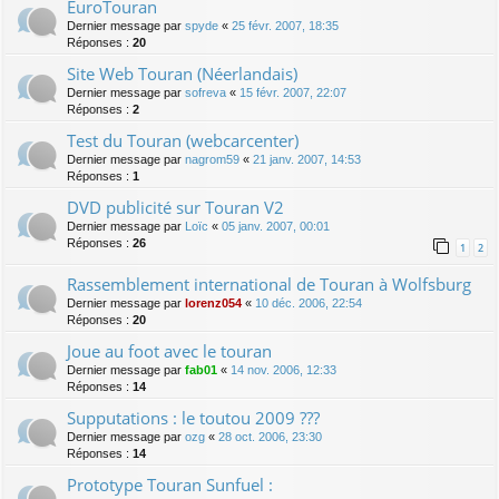
EuroTouran
Dernier message par
spyde
«
25 févr. 2007, 18:35
Réponses :
20
Site Web Touran (Néerlandais)
Dernier message par
sofreva
«
15 févr. 2007, 22:07
Réponses :
2
Test du Touran (webcarcenter)
Dernier message par
nagrom59
«
21 janv. 2007, 14:53
Réponses :
1
DVD publicité sur Touran V2
Dernier message par
Loïc
«
05 janv. 2007, 00:01
Réponses :
26
1
2
Rassemblement international de Touran à Wolfsburg
Dernier message par
lorenz054
«
10 déc. 2006, 22:54
Réponses :
20
Joue au foot avec le touran
Dernier message par
fab01
«
14 nov. 2006, 12:33
Réponses :
14
Supputations : le toutou 2009 ???
Dernier message par
ozg
«
28 oct. 2006, 23:30
Réponses :
14
Prototype Touran Sunfuel :