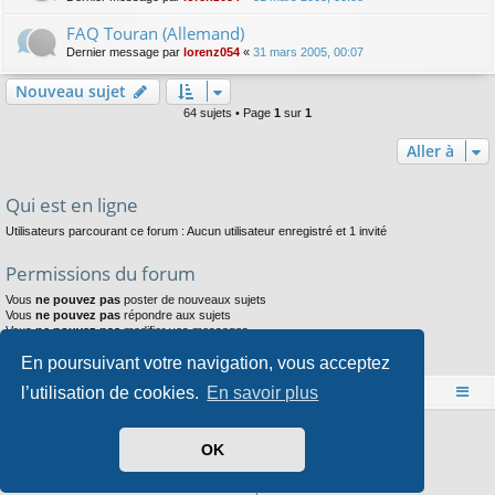
FAQ Touran (Allemand)
Dernier message par
lorenz054
«
31 mars 2005, 00:07
Nouveau sujet
64 sujets • Page
1
sur
1
Aller à
Qui est en ligne
Utilisateurs parcourant ce forum : Aucun utilisateur enregistré et 1 invité
Permissions du forum
Vous
ne pouvez pas
poster de nouveaux sujets
Vous
ne pouvez pas
répondre aux sujets
Vous
ne pouvez pas
modifier vos messages
Vous
ne pouvez pas
supprimer vos messages
En poursuivant votre navigation, vous acceptez
Vous
ne pouvez pas
joindre des fichiers
l’utilisation de cookies.
En savoir plus
Accueil
Index du forum
Développé par
phpBB
® Forum Software © phpBB Limited
OK
Style par
Arty
- phpBB 3.3 par MrGaby
Traduit par
phpBB-fr.com
Confidentialité
|
Conditions