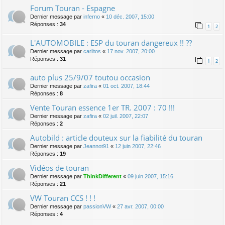
Forum Touran - Espagne
Dernier message par
inferno
«
10 déc. 2007, 15:00
Réponses :
34
1
2
L'AUTOMOBILE : ESP du touran dangereux !! ??
Dernier message par
carlitos
«
17 nov. 2007, 20:00
Réponses :
31
1
2
auto plus 25/9/07 toutou occasion
Dernier message par
zafira
«
01 oct. 2007, 18:44
Réponses :
8
Vente Touran essence 1er TR. 2007 : 70 !!!
Dernier message par
zafira
«
02 juil. 2007, 22:07
Réponses :
2
Autobild : article douteux sur la fiabilité du touran
Dernier message par
Jeannot91
«
12 juin 2007, 22:46
Réponses :
19
Vidéos de touran
Dernier message par
ThinkDifferent
«
09 juin 2007, 15:16
Réponses :
21
VW Touran CCS ! ! !
Dernier message par
passionVW
«
27 avr. 2007, 00:00
Réponses :
4