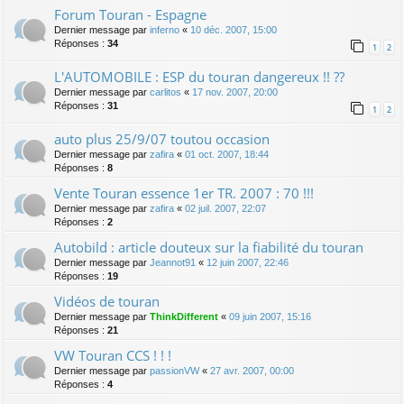
Forum Touran - Espagne
Dernier message par
inferno
«
10 déc. 2007, 15:00
Réponses :
34
1
2
L'AUTOMOBILE : ESP du touran dangereux !! ??
Dernier message par
carlitos
«
17 nov. 2007, 20:00
Réponses :
31
1
2
auto plus 25/9/07 toutou occasion
Dernier message par
zafira
«
01 oct. 2007, 18:44
Réponses :
8
Vente Touran essence 1er TR. 2007 : 70 !!!
Dernier message par
zafira
«
02 juil. 2007, 22:07
Réponses :
2
Autobild : article douteux sur la fiabilité du touran
Dernier message par
Jeannot91
«
12 juin 2007, 22:46
Réponses :
19
Vidéos de touran
Dernier message par
ThinkDifferent
«
09 juin 2007, 15:16
Réponses :
21
VW Touran CCS ! ! !
Dernier message par
passionVW
«
27 avr. 2007, 00:00
Réponses :
4