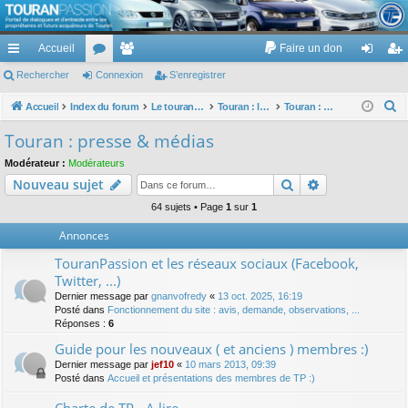
TouranPassion
Accueil
Faire un don
Le forum des propriétaires ou futurs acquéreurs du Volkswagen Touran
cc
Rechercher
or
Connexion
e
S’enregistrer
on
’e
ès
u
m
ne
nr
R
Accueil
Index du forum
Le touran dans ses versions I (V1 V2 V3) et II ...
Touran : les modèles, les prix, les achats, les options, ...
Touran : presse & médias
e
ra
m
br
xi
eg
Touran : presse & médias
c
pi
s
es
on
ist
Modérateur :
Modérateurs
h
Rechercher
Recherche av
Nouveau sujet
de
re
e
r
64 sujets • Page
1
sur
1
r
c
Annonces
h
TouranPassion et les réseaux sociaux (Facebook,
e
Twitter, ...)
r
Dernier message par
gnanvofredy
«
13 oct. 2025, 16:19
Posté dans
Fonctionnement du site : avis, demande, observations, ...
Réponses :
6
Guide pour les nouveaux ( et anciens ) membres :)
Dernier message par
jef10
«
10 mars 2013, 09:39
Posté dans
Accueil et présentations des membres de TP :)