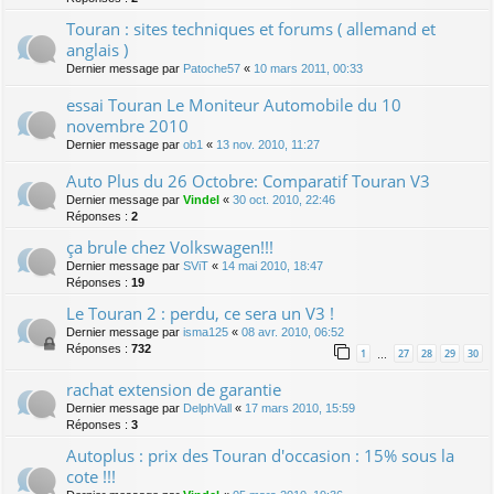
Touran : sites techniques et forums ( allemand et
anglais )
Dernier message par
Patoche57
«
10 mars 2011, 00:33
essai Touran Le Moniteur Automobile du 10
novembre 2010
Dernier message par
ob1
«
13 nov. 2010, 11:27
Auto Plus du 26 Octobre: Comparatif Touran V3
Dernier message par
Vindel
«
30 oct. 2010, 22:46
Réponses :
2
ça brule chez Volkswagen!!!
Dernier message par
SViT
«
14 mai 2010, 18:47
Réponses :
19
Le Touran 2 : perdu, ce sera un V3 !
Dernier message par
isma125
«
08 avr. 2010, 06:52
Réponses :
732
1
27
28
29
30
…
rachat extension de garantie
Dernier message par
DelphVall
«
17 mars 2010, 15:59
Réponses :
3
Autoplus : prix des Touran d'occasion : 15% sous la
cote !!!