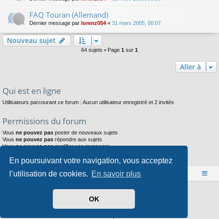
FAQ Touran (Allemand)
Dernier message par
lorenz054
«
31 mars 2005, 00:07
Nouveau sujet
64 sujets • Page
1
sur
1
Aller à
Qui est en ligne
Utilisateurs parcourant ce forum : Aucun utilisateur enregistré et 2 invités
Permissions du forum
Vous
ne pouvez pas
poster de nouveaux sujets
Vous
ne pouvez pas
répondre aux sujets
Vous
ne pouvez pas
modifier vos messages
Vous
ne pouvez pas
supprimer vos messages
En poursuivant votre navigation, vous acceptez
Vous
ne pouvez pas
joindre des fichiers
l’utilisation de cookies.
En savoir plus
Accueil
Index du forum
Développé par
phpBB
® Forum Software © phpBB Limited
OK
Style par
Arty
- phpBB 3.3 par MrGaby
Traduit par
phpBB-fr.com
Confidentialité
|
Conditions