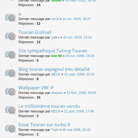
Dernier message par
Vindel
«
05 mars 2010, 19:36
Réponses :
14
a
Dernier message par
cerot
«
11 oct. 2009, 18:27
Réponses :
12
Touran EcoFuel
Dernier message par
zafira
«
10 oct. 2009, 13:12
Réponses :
12
Site sympathique Tuning Touran
Dernier message par
dav-86
«
05 oct. 2009, 19:25
Réponses :
5
Blog touran espagnol très détaillé
Dernier message par
MELR
«
15 sept. 2009, 23:25
Réponses :
8
Wallpaper VW :P
Dernier message par
Antares
«
19 févr. 2009, 09:54
Réponses :
15
Le millionième touran vendu
Dernier message par
MELR
«
21 janv. 2009, 17:48
Réponses :
2
Essai Touran sur turbo.fr
Dernier message par
Toph
«
09 mai 2008, 22:41
Réponses :
1