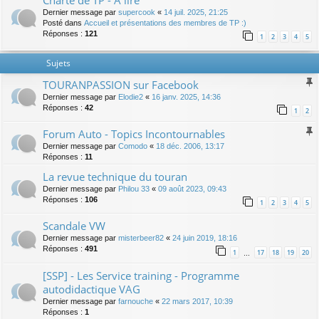
Charte de TP - A lire
Dernier message par
supercook
«
14 juil. 2025, 21:25
Posté dans
Accueil et présentations des membres de TP :)
Réponses :
121
1
2
3
4
5
Sujets
TOURANPASSION sur Facebook
Dernier message par
Elodie2
«
16 janv. 2025, 14:36
Réponses :
42
1
2
Forum Auto - Topics Incontournables
Dernier message par
Comodo
«
18 déc. 2006, 13:17
Réponses :
11
La revue technique du touran
Dernier message par
Philou 33
«
09 août 2023, 09:43
Réponses :
106
1
2
3
4
5
Scandale VW
Dernier message par
misterbeer82
«
24 juin 2019, 18:16
Réponses :
491
1
17
18
19
20
…
[SSP] - Les Service training - Programme
autodidactique VAG
Dernier message par
farnouche
«
22 mars 2017, 10:39
Réponses :
1