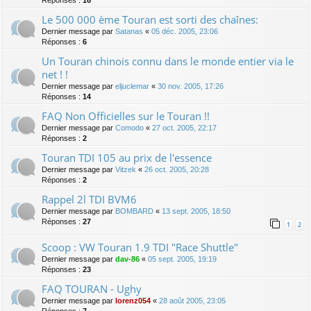
Réponses :
16
Le 500 000 ème Touran est sorti des chaînes:
Dernier message par
Satanas
«
05 déc. 2005, 23:06
Réponses :
6
Un Touran chinois connu dans le monde entier via le
net ! !
Dernier message par
eljuclemar
«
30 nov. 2005, 17:26
Réponses :
14
FAQ Non Officielles sur le Touran !!
Dernier message par
Comodo
«
27 oct. 2005, 22:17
Réponses :
2
Touran TDI 105 au prix de l'essence
Dernier message par
Vitzek
«
26 oct. 2005, 20:28
Réponses :
2
Rappel 2l TDI BVM6
Dernier message par
BOMBARD
«
13 sept. 2005, 18:50
Réponses :
27
1
2
Scoop : VW Touran 1.9 TDI "Race Shuttle"
Dernier message par
dav-86
«
05 sept. 2005, 19:19
Réponses :
23
FAQ TOURAN - Ughy
Dernier message par
lorenz054
«
28 août 2005, 23:05