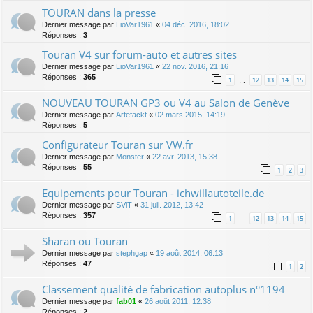
TOURAN dans la presse
Dernier message par
LioVar1961
«
04 déc. 2016, 18:02
Réponses :
3
Touran V4 sur forum-auto et autres sites
Dernier message par
LioVar1961
«
22 nov. 2016, 21:16
Réponses :
365
1
12
13
14
15
…
NOUVEAU TOURAN GP3 ou V4 au Salon de Genève
Dernier message par
Artefackt
«
02 mars 2015, 14:19
Réponses :
5
Configurateur Touran sur VW.fr
Dernier message par
Monster
«
22 avr. 2013, 15:38
Réponses :
55
1
2
3
Equipements pour Touran - ichwillautoteile.de
Dernier message par
SViT
«
31 juil. 2012, 13:42
Réponses :
357
1
12
13
14
15
…
Sharan ou Touran
Dernier message par
stephgap
«
19 août 2014, 06:13
Réponses :
47
1
2
Classement qualité de fabrication autoplus n°1194
Dernier message par
fab01
«
26 août 2011, 12:38
Réponses :
2