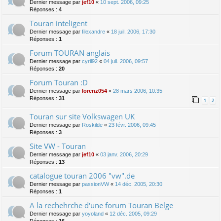
Dernier message par
jef10
«
10 sept. 2006, 09:25
Réponses :
4
Touran inteligent
Dernier message par
filexandre
«
18 juil. 2006, 17:30
Réponses :
1
Forum TOURAN anglais
Dernier message par
cyril92
«
04 juil. 2006, 09:57
Réponses :
20
Forum Touran :D
Dernier message par
lorenz054
«
28 mars 2006, 10:35
Réponses :
31
1
2
Touran sur site Volkswagen UK
Dernier message par
Roskilde
«
23 févr. 2006, 09:45
Réponses :
3
Site VW - Touran
Dernier message par
jef10
«
03 janv. 2006, 20:29
Réponses :
13
catalogue touran 2006 "vw".de
Dernier message par
passionVW
«
14 déc. 2005, 20:30
Réponses :
1
A la rechehrche d'une forum Touran Belge
Dernier message par
yoyoland
«
12 déc. 2005, 09:29