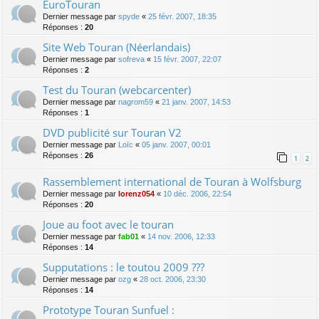
EuroTouran
Dernier message par
spyde
«
25 févr. 2007, 18:35
Réponses :
20
Site Web Touran (Néerlandais)
Dernier message par
sofreva
«
15 févr. 2007, 22:07
Réponses :
2
Test du Touran (webcarcenter)
Dernier message par
nagrom59
«
21 janv. 2007, 14:53
Réponses :
1
DVD publicité sur Touran V2
Dernier message par
Loïc
«
05 janv. 2007, 00:01
Réponses :
26
1
2
Rassemblement international de Touran à Wolfsburg
Dernier message par
lorenz054
«
10 déc. 2006, 22:54
Réponses :
20
Joue au foot avec le touran
Dernier message par
fab01
«
14 nov. 2006, 12:33
Réponses :
14
Supputations : le toutou 2009 ???
Dernier message par
ozg
«
28 oct. 2006, 23:30
Réponses :
14
Prototype Touran Sunfuel :