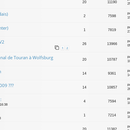
20
11190
2
ais)
p
2
7598
1
ter)
p
1
7819
2
 V2
p
26
13966
0
1
2
nal de Touran à Wolfsburg
p
20
10787
1
n
p
14
9361
1
009 ???
p
14
10857
2
:
p
4
7594
1
 16:38
p
1
7214
18
8
p
20
11382