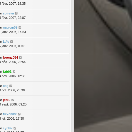
5 févr. 2007, 18:35
ar
sofreva
5 févr. 2007, 22:07
ar
nagrom59
1 janv. 2007, 14:53
ar
Loïc
5 janv. 2007, 00:01
ar
lorenz054
0 déc. 2006, 22:54
ar
fab01
4 nov. 2006, 12:33
ar
ozg
8 oct. 2006, 23:30
ar
jef10
0 sept. 2006, 09:25
ar
filexandre
 juil. 2006, 17:30
ar
cyril92