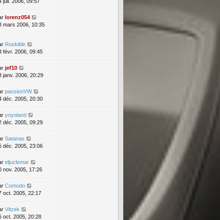
 juil. 2006, 09:57
ar
lorenz054
8 mars 2006, 10:35
ar
Roskilde
3 févr. 2006, 09:45
ar
jef10
3 janv. 2006, 20:29
ar
passionVW
4 déc. 2005, 20:30
ar
yoyoland
2 déc. 2005, 09:29
ar
Satanas
5 déc. 2005, 23:06
ar
eljuclemar
0 nov. 2005, 17:26
ar
Comodo
7 oct. 2005, 22:17
ar
Vitzek
6 oct. 2005, 20:28