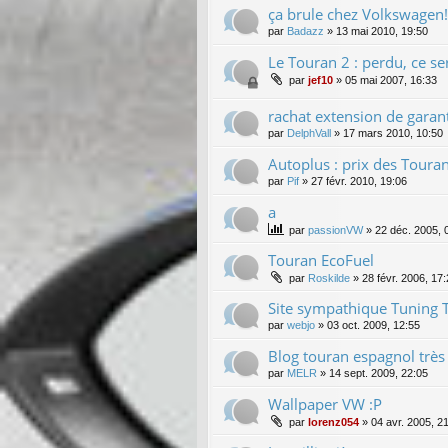
ça brule chez Volkswagen!
par
Badazz
»
13 mai 2010, 19:50
Le Touran 2 : perdu, ce se
par
jef10
»
05 mai 2007, 16:33
rachat extension de garan
par
DelphVall
»
17 mars 2010, 10:50
Autoplus : prix des Touran
par
Pif
»
27 févr. 2010, 19:06
a
par
passionVW
»
22 déc. 2005, 
Touran EcoFuel
par
Roskilde
»
28 févr. 2006, 17
Site sympathique Tuning 
par
webjo
»
03 oct. 2009, 12:55
Blog touran espagnol très 
par
MELR
»
14 sept. 2009, 22:05
Wallpaper VW :P
par
lorenz054
»
04 avr. 2005, 2