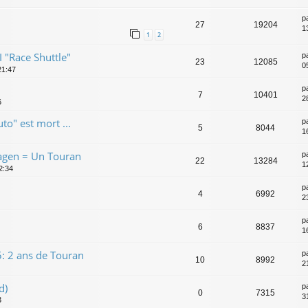
p
27
19204
1
1
2
 "Race Shuttle"
p
23
12085
0
21:47
p
7
10401
2
6
o" est mort ...
p
5
8044
1
agen = Un Touran
p
22
13284
1
2:34
p
4
6992
2
p
6
8837
1
: 2 ans de Touran
p
10
8992
2
d)
p
0
7315
3
3