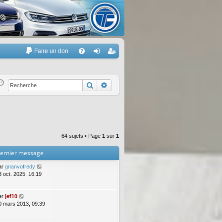
Faire un don
A
FA
on
’e
Q
ne
nr
Rechercher
Recherche avancée
xi
eg
on
ist
re
64 sujets • Page
1
sur
1
r
ernier message
ar
gnanvofredy
3 oct. 2025, 16:19
ar
jef10
0 mars 2013, 09:39