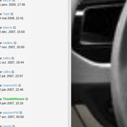
ar
MELR
1 janv. 2009, 17:48
ar
Toph
9 mai 2008, 22:41
ar
inferno
0 déc. 2007, 15:00
ar
carlitos
7 nov. 2007, 20:00
ar
zafira
1 oct. 2007, 18:44
ar
zafira
 juil. 2007, 22:07
ar
Jeannot91
2 juin 2007, 22:46
ar
ThinkDifferent
9 juin 2007, 15:16
ar
passionVW
7 avr. 2007, 00:00
ar
spyde