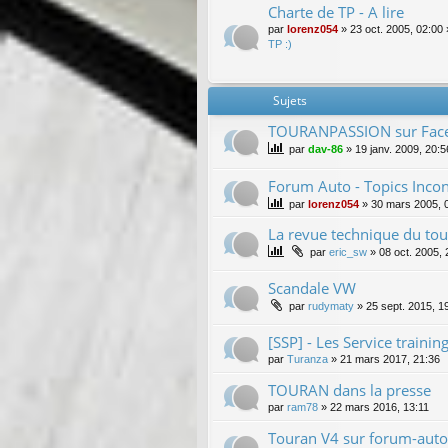
Charte de TP - A lire
par
lorenz054
»
23 oct. 2005, 02:00
TP :)
Sujets
TOURANPASSION sur Fac
par
dav-86
»
19 janv. 2009, 20:5
Forum Auto - Topics Inco
par
lorenz054
»
30 mars 2005, 
La revue technique du to
par
eric_sw
»
08 oct. 2005, 
Scandale VW
par
rudymaty
»
25 sept. 2015, 1
[SSP] - Les Service train
par
Turanza
»
21 mars 2017, 21:36
TOURAN dans la presse
par
ram78
»
22 mars 2016, 13:11
Touran V4 sur forum-auto 