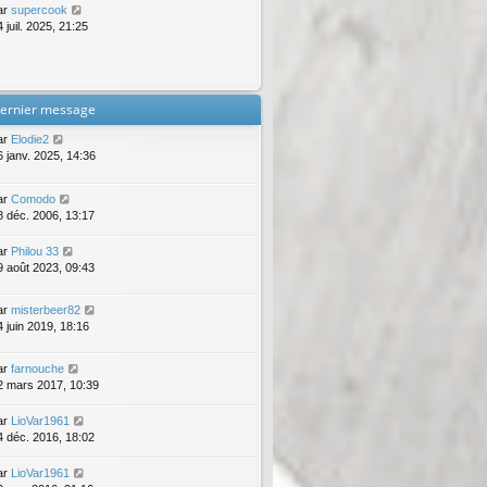
ar
supercook
 juil. 2025, 21:25
ernier message
ar
Elodie2
6 janv. 2025, 14:36
ar
Comodo
8 déc. 2006, 13:17
ar
Philou 33
9 août 2023, 09:43
ar
misterbeer82
4 juin 2019, 18:16
ar
farnouche
2 mars 2017, 10:39
ar
LioVar1961
4 déc. 2016, 18:02
ar
LioVar1961