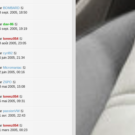
ar
BOMBARD
3 sept. 2005, 18:50
ar
dav-86
5 sept. 2005, 19:19
ar
lorenz054
8 août 2005, 23:05
ar
cyril92
6 juin 2005, 21:34
ar
Micromaniac
2 juin 2005, 00:16
ar
Z6PO
3 mai 2005, 15:08
ar
lorenz054
6 mai 2005, 09:31
ar
passionVW
1 avr. 2005, 22:43
ar
lorenz054
1 mars 2005, 00:23