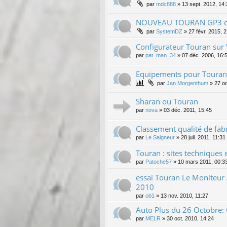
par
mdc888
»
13 sept. 2012, 14
NOUVEAU TOURAN GP3 ou
par
SystemDZ
»
27 févr. 2015, 
Configurateur Touran sur 
par
pat_man_34
»
07 déc. 2006, 16:
Equipements pour Touran -
par
Jan Morgenthum
»
27 oc
Sharan ou Touran
par
nova
»
03 déc. 2011, 15:45
Classement qualité de fab
par
Le Saigneur
»
28 juil. 2011, 11:31
Touran : sites techniques 
par
Patoche57
»
10 mars 2011, 00:3
essai Touran Le Moniteu
2010
par
ob1
»
13 nov. 2010, 11:27
Auto Plus du 26 Octobre:
par
MELR
»
30 oct. 2010, 14:24