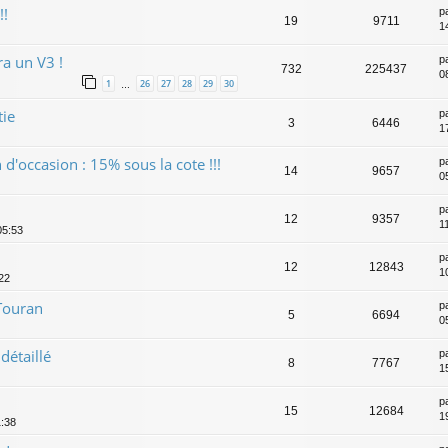
!!
p
19
9711
1
ra un V3 !
p
732
225437
0
1
26
27
28
29
30
…
tie
p
3
6446
1
 d'occasion : 15% sous la cote !!!
p
14
9657
0
p
12
9357
1
05:53
p
12
12843
1
:22
Touran
p
5
6694
0
détaillé
p
8
7767
1
p
15
12684
1
1:38