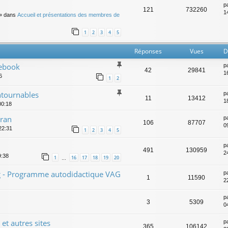
p
121
732260
14
» dans
Accueil et présentations des membres de
1
2
3
4
5
Réponses
Vues
D
ebook
p
42
29841
1
6
1
2
ntournables
p
11
13412
1
00:18
uran
p
106
87707
0
22:31
1
2
3
4
5
p
491
130959
2
9:38
1
16
17
18
19
20
…
ing - Programme autodidactique VAG
p
1
11590
2
p
3
5309
0
et autres sites
p
365
106142