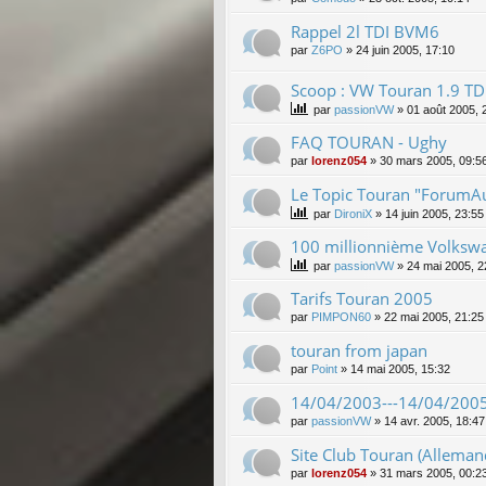
Rappel 2l TDI BVM6
par
Z6PO
»
24 juin 2005, 17:10
Scoop : VW Touran 1.9 TDI
par
passionVW
»
01 août 2005, 
FAQ TOURAN - Ughy
par
lorenz054
»
30 mars 2005, 09:5
Le Topic Touran "ForumAut
par
DironiX
»
14 juin 2005, 23:55
100 millionnième Volksw
par
passionVW
»
24 mai 2005, 2
Tarifs Touran 2005
par
PIMPON60
»
22 mai 2005, 21:25
touran from japan
par
Point
»
14 mai 2005, 15:32
14/04/2003---14/04/2005
par
passionVW
»
14 avr. 2005, 18:47
Site Club Touran (Alleman
par
lorenz054
»
31 mars 2005, 00:2