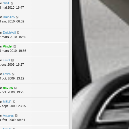
ar
SViT
4 mai 2010, 18:47
ar
isma125
8 avr. 2010, 06:52
ar
DelphVall
7 mars 2010, 15:59
ar
Vindel
5 mars 2010, 19:36
ar
cerot
1 oct. 2009, 18:27
ar
zafira
0 oct. 2009, 13:12
ar
dav-86
5 oct. 2009, 19:25
ar
MELR
5 sept. 2009, 23:25
ar
Antares
9 févr. 2009, 09:54