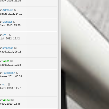
2 nov. 2016, 21:16
ar
Artefackt
2 mars 2015, 14:19
ar
Monster
2 avr. 2013, 15:38
ar
SViT
 juil. 2012, 13:42
ar
stephgap
9 août 2014, 06:13
ar
fab01
6 août 2011, 12:38
ar
Patoche57
0 mars 2011, 00:33
ar
ob1
3 nov. 2010, 11:27
ar
Vindel
0 oct. 2010, 22:46