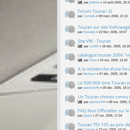
par
philfree
»
14 août 2005, 20:3
Forum Touran :D
par
Comodo
»
08 mars 2006, 21:10
Touran sur site Volkswag
par
Roskilde
»
22 févr. 2006, 18:47
Site VW - Touran
par
cyril92
»
28 déc. 2005, 10:18
catalogue touran 2006 "v
par
Point
»
19 nov. 2005, 14:20
A la rechehrche d'une fo
par
Atchoum
»
07 déc. 2005, 16:36
Le 500 000 ème Touran est
par
passionVW
»
05 déc. 2005, 18:1
Un Touran chinois connu da
par
passionVW
»
08 nov. 2005, 
FAQ Non Officielles sur le
par
Qwen
»
27 oct. 2005, 17:04
Touran TDI 105 au prix de
par
Comodo
»
23 oct. 2005, 10:14