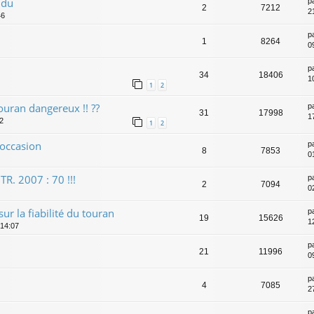
ndu
p
2
7212
2
46
p
1
8264
0
p
34
18406
1
1
2
uran dangereux !! ??
p
31
17998
1
02
1
2
 occasion
p
8
7853
0
R. 2007 : 70 !!!
p
2
7094
02
sur la fiabilité du touran
p
19
15626
1
 14:07
p
21
11996
0
p
4
7085
2
p