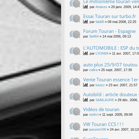
Le millionième touran ve
par
Antares
»
20 janv. 2009, 14:
Essai Touran sur turbo.fr
par
fab88
»
09 mai 2008, 22:25
Forum Touran - Espagne
par
Stef64
»
14 mai 2006, 09:13
L'AUTOMOBILE : ESP du to
par
LYON69
»
11 avr. 2007, 17:
auto plus 25/9/07 toutou
par
zafira
»
25 sept. 2007, 17:39
Vente Touran essence 1er T
par
kiwizz
»
23 avr. 2007, 21:57
Autobild : article douteux 
par
SAMLAURE
»
29 déc. 2006,
Vidéos de touran
par
stofcri
»
11 sept. 2005, 09:08
VW Touran CCS ! ! !
par
passionVW
»
24 avr. 2007, 16:13