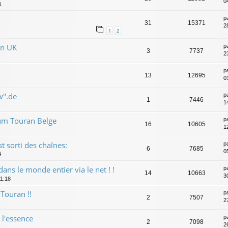
04
1
p
31
15371
2
1
2
en UK
p
3
7737
2
p
13
12695
0
w".de
p
1
7446
1
rum Touran Belge
p
16
10605
1
 sorti des chaînes:
p
6
7685
0
4
ns le monde entier via le net ! !
p
14
10663
3
11:18
 Touran !!
p
2
7507
2
 l'essence
p
2
7098
2