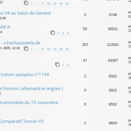
2
:27
1
11
12
13
14
15
…
 V4 au Salon de Genève
p
5
5748
0
22:00
VW.fr
p
55
30011
2
54
1
2
3
 ichwillautoteile.de
p
357
113561
31
t. 2005, 12:42
1
11
12
13
14
15
…
p
47
43387
1
1
2
rication autoplus n°1194
p
2
6502
2
et forums ( allemand et anglais )
p
0
5915
1
3
r Automobile du 10 novembre
p
0
6552
1
 Comparatif Touran V3
p
2
6604
3