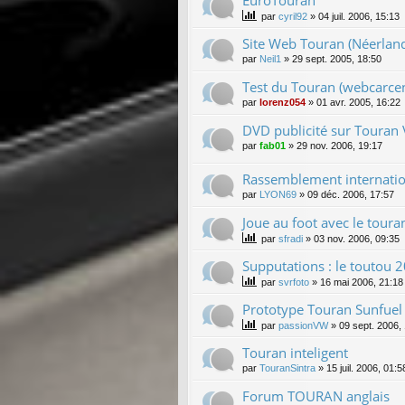
EuroTouran
par
cyril92
»
04 juil. 2006, 15:13
Site Web Touran (Néerland
par
Neil1
»
29 sept. 2005, 18:50
Test du Touran (webcarcen
par
lorenz054
»
01 avr. 2005, 16:22
DVD publicité sur Touran
par
fab01
»
29 nov. 2006, 19:17
Rassemblement internatio
par
LYON69
»
09 déc. 2006, 17:57
Joue au foot avec le toura
par
sfradi
»
03 nov. 2006, 09:35
Supputations : le toutou 2
par
svrfoto
»
16 mai 2006, 21:18
Prototype Touran Sunfuel 
par
passionVW
»
09 sept. 2006,
Touran inteligent
par
TouranSintra
»
15 juil. 2006, 01:5
Forum TOURAN anglais