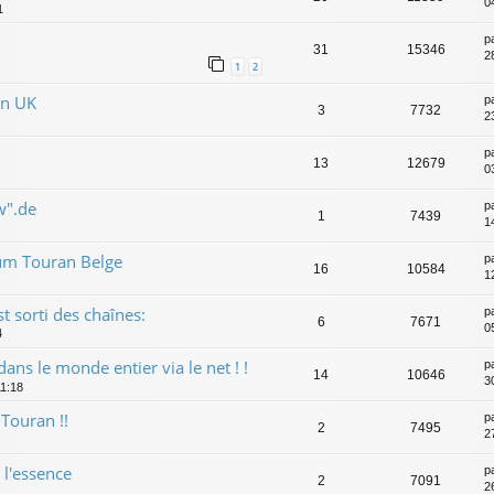
04
1
p
31
15346
2
1
2
en UK
p
3
7732
2
p
13
12679
0
w".de
p
1
7439
1
rum Touran Belge
p
16
10584
1
 sorti des chaînes:
p
6
7671
0
4
ns le monde entier via le net ! !
p
14
10646
3
11:18
 Touran !!
p
2
7495
2
 l'essence
p
2
7091
2