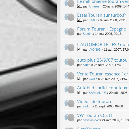
Le millionième touran ve
par
Antares
»
20 janv. 2009, 14:
Essai Touran sur turbo.fr
par
fab88
»
09 mai 2008, 22:25
Forum Touran - Espagne
par
Stef64
»
14 mai 2006, 09:13
L'AUTOMOBILE : ESP du to
par
LYON69
»
11 avr. 2007, 17:
auto plus 25/9/07 toutou
par
zafira
»
25 sept. 2007, 17:39
Vente Touran essence 1er T
par
kiwizz
»
23 avr. 2007, 21:57
Autobild : article douteux 
par
SAMLAURE
»
29 déc. 2006,
Vidéos de touran
par
stofcri
»
11 sept. 2005, 09:08
VW Touran CCS ! ! !
par
passionVW
»
24 avr. 2007, 16:13