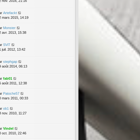
2 nov. 2016, 21:16
ar
Artefackt
2 mars 2015, 14:19
ar
Monster
2 avr. 2013, 15:38
ar
SViT
 juil. 2012, 13:42
ar
stephgap
9 août 2014, 06:13
ar
fab01
6 août 2011, 12:38
ar
Patoche57
0 mars 2011, 00:33
ar
ob1
3 nov. 2010, 11:27
ar
Vindel
0 oct. 2010, 22:46