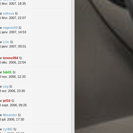
5 févr. 2007, 18:35
ar
sofreva
5 févr. 2007, 22:07
ar
nagrom59
1 janv. 2007, 14:53
ar
Loïc
5 janv. 2007, 00:01
ar
lorenz054
0 déc. 2006, 22:54
ar
fab01
4 nov. 2006, 12:33
ar
ozg
8 oct. 2006, 23:30
ar
jef10
0 sept. 2006, 09:25
ar
filexandre
 juil. 2006, 17:30
ar
cyril92