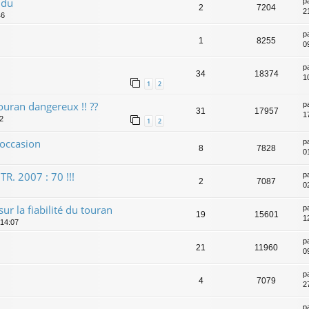
ndu
p
2
7204
2
46
p
1
8255
0
p
34
18374
1
1
2
uran dangereux !! ??
p
31
17957
1
02
1
2
 occasion
p
8
7828
0
R. 2007 : 70 !!!
p
2
7087
02
sur la fiabilité du touran
p
19
15601
1
 14:07
p
21
11960
0
p
4
7079
2
p