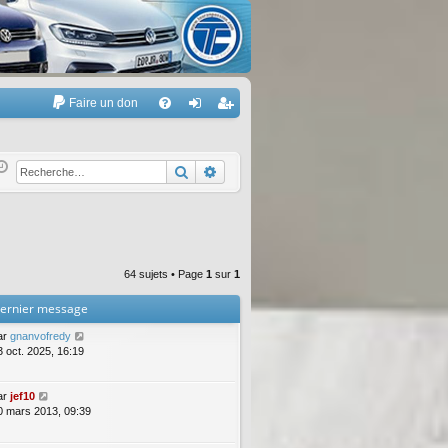
Faire un don
A
FA
on
’e
Q
ne
nr
Rechercher
Recherche avancée
xi
eg
on
ist
re
64 sujets • Page
1
sur
1
r
ernier message
ar
gnanvofredy
3 oct. 2025, 16:19
ar
jef10
0 mars 2013, 09:39