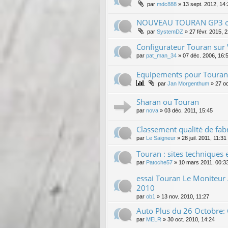
par
mdc888
»
13 sept. 2012, 14
NOUVEAU TOURAN GP3 ou
par
SystemDZ
»
27 févr. 2015, 
Configurateur Touran sur 
par
pat_man_34
»
07 déc. 2006, 16:
Equipements pour Touran -
par
Jan Morgenthum
»
27 oc
Sharan ou Touran
par
nova
»
03 déc. 2011, 15:45
Classement qualité de fab
par
Le Saigneur
»
28 juil. 2011, 11:31
Touran : sites techniques 
par
Patoche57
»
10 mars 2011, 00:3
essai Touran Le Moniteu
2010
par
ob1
»
13 nov. 2010, 11:27
Auto Plus du 26 Octobre:
par
MELR
»
30 oct. 2010, 14:24