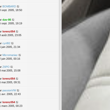
ar
BOMBARD
3 sept. 2005, 18:50
ar
dav-86
5 sept. 2005, 19:19
ar
lorenz054
8 août 2005, 23:05
ar
cyril92
6 juin 2005, 21:34
ar
Micromaniac
2 juin 2005, 00:16
ar
Z6PO
3 mai 2005, 15:08
ar
lorenz054
6 mai 2005, 09:31
ar
passionVW
1 avr. 2005, 22:43
ar
lorenz054
1 mars 2005, 00:23