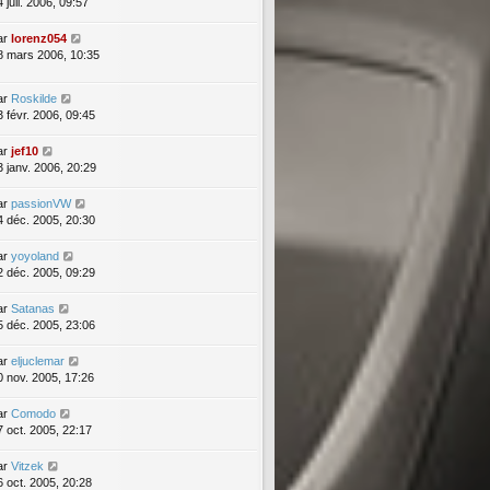
 juil. 2006, 09:57
ar
lorenz054
8 mars 2006, 10:35
ar
Roskilde
3 févr. 2006, 09:45
ar
jef10
3 janv. 2006, 20:29
ar
passionVW
4 déc. 2005, 20:30
ar
yoyoland
2 déc. 2005, 09:29
ar
Satanas
5 déc. 2005, 23:06
ar
eljuclemar
0 nov. 2005, 17:26
ar
Comodo
7 oct. 2005, 22:17
ar
Vitzek
6 oct. 2005, 20:28