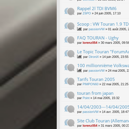
Rappel 2l TDI BVM6
par
Z6PO
»
24 juin 2005, 17:10
Scoop : VW Touran 1.9 TDI
par
passionVW
»
01 août 2005, 
FAQ TOURAN - Ughy
par
lorenz054
»
30 mars 2005, 09:5
Le Topic Touran "ForumAut
par
DironiX
»
14 juin 2005, 23:55
100 millionnième Volksw
par
passionVW
»
24 mai 2005, 2
Tarifs Touran 2005
par
PIMPON60
»
22 mai 2005, 21:25
touran from japan
par
Point
»
14 mai 2005, 15:32
14/04/2003---14/04/2005
par
passionVW
»
14 avr. 2005, 18:47
Site Club Touran (Alleman
par
lorenz054
»
31 mars 2005, 00:2