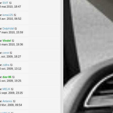
ar
SViT
4 mai 2010, 18:47
ar
isma125
8 avr. 2010, 06:52
ar
DelphVall
7 mars 2010, 15:59
ar
Vindel
5 mars 2010, 19:36
ar
cerot
1 oct. 2009, 18:27
ar
zafira
0 oct. 2009, 13:12
ar
dav-86
5 oct. 2009, 19:25
ar
MELR
5 sept. 2009, 23:25
ar
Antares
9 févr. 2009, 09:54