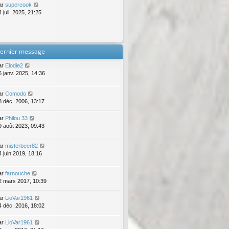
ar
supercook
 juil. 2025, 21:25
ernier message
ar
Elodie2
6 janv. 2025, 14:36
ar
Comodo
8 déc. 2006, 13:17
ar
Philou 33
9 août 2023, 09:43
ar
misterbeer82
4 juin 2019, 18:16
ar
farnouche
2 mars 2017, 10:39
ar
LioVar1961
4 déc. 2016, 18:02
ar
LioVar1961