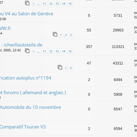
2
:27
1
11
12
13
14
15
…
 V4 au Salon de Genève
p
5
5731
0
22:00
VW.fr
p
55
29963
2
54
1
2
3
 ichwillautoteile.de
p
357
113321
31
t. 2005, 12:42
1
11
12
13
14
15
…
p
47
43311
1
1
2
rication autoplus n°1194
p
2
6494
2
et forums ( allemand et anglais )
p
0
5908
1
3
r Automobile du 10 novembre
p
0
6547
1
 Comparatif Touran V3
p
2
6594
3