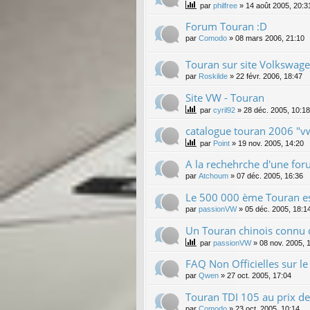
par
philfree
»
14 août 2005, 20:3
Forum Touran :D
par
Comodo
»
08 mars 2006, 21:10
Touran sur site Volkswag
par
Roskilde
»
22 févr. 2006, 18:47
Site VW - Touran
par
cyril92
»
28 déc. 2005, 10:18
catalogue touran 2006 "v
par
Point
»
19 nov. 2005, 14:20
A la rechehrche d'une fo
par
Atchoum
»
07 déc. 2005, 16:36
Le 500 000 ème Touran est
par
passionVW
»
05 déc. 2005, 18:1
Un Touran chinois connu da
par
passionVW
»
08 nov. 2005, 
FAQ Non Officielles sur le
par
Qwen
»
27 oct. 2005, 17:04
Touran TDI 105 au prix de
par
Comodo
»
23 oct. 2005, 10:14