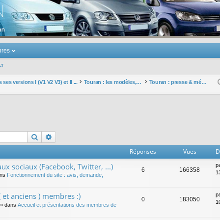
u Volkswagen Touran
res
er
ses versions I (V1 V2 V3) et II ...
Touran : les modèles, les prix, les achats, les options, ...
Touran : presse & médias
Rechercher
Recherche avancée
Réponses
Vues
D
ux sociaux (Facebook, Twitter, ...)
p
6
166358
1
ans
Fonctionnement du site : avis, demande,
 et anciens ) membres :)
p
0
183050
1
» dans
Accueil et présentations des membres de