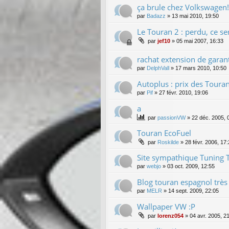
ça brule chez Volkswagen!
par
Badazz
»
13 mai 2010, 19:50
Le Touran 2 : perdu, ce se
par
jef10
»
05 mai 2007, 16:33
rachat extension de garan
par
DelphVall
»
17 mars 2010, 10:50
Autoplus : prix des Touran
par
Pif
»
27 févr. 2010, 19:06
a
par
passionVW
»
22 déc. 2005, 
Touran EcoFuel
par
Roskilde
»
28 févr. 2006, 17
Site sympathique Tuning 
par
webjo
»
03 oct. 2009, 12:55
Blog touran espagnol très 
par
MELR
»
14 sept. 2009, 22:05
Wallpaper VW :P
par
lorenz054
»
04 avr. 2005, 2