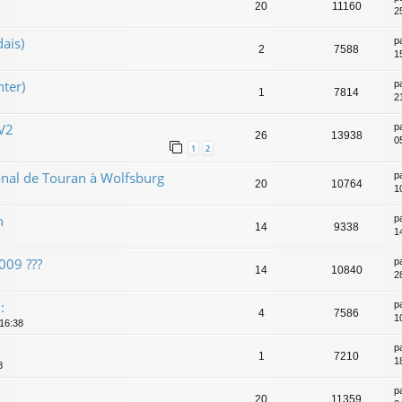
20
11160
2
ais)
p
2
7588
1
ter)
p
1
7814
2
 V2
p
26
13938
0
1
2
nal de Touran à Wolfsburg
p
20
10764
1
n
p
14
9338
1
009 ???
p
14
10840
2
:
p
4
7586
1
 16:38
p
1
7210
18
8
p
20
11359