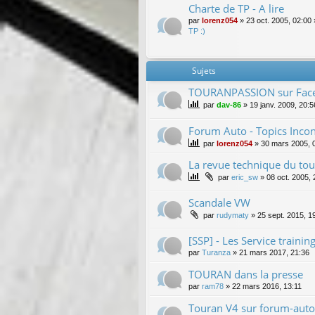
Charte de TP - A lire
par
lorenz054
»
23 oct. 2005, 02:00
TP :)
Sujets
TOURANPASSION sur Fac
par
dav-86
»
19 janv. 2009, 20:5
Forum Auto - Topics Inco
par
lorenz054
»
30 mars 2005, 
La revue technique du to
par
eric_sw
»
08 oct. 2005, 
Scandale VW
par
rudymaty
»
25 sept. 2015, 1
[SSP] - Les Service train
par
Turanza
»
21 mars 2017, 21:36
TOURAN dans la presse
par
ram78
»
22 mars 2016, 13:11
Touran V4 sur forum-auto 