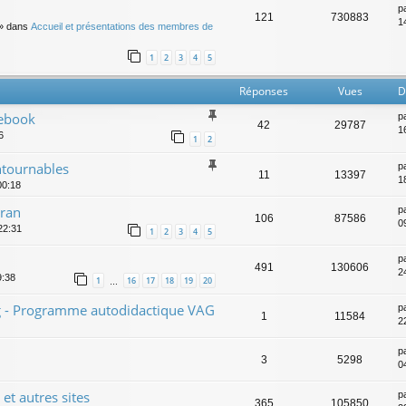
p
121
730883
14
» dans
Accueil et présentations des membres de
1
2
3
4
5
Réponses
Vues
D
ebook
p
42
29787
1
6
1
2
ntournables
p
11
13397
1
00:18
uran
p
106
87586
0
22:31
1
2
3
4
5
p
491
130606
2
9:38
1
16
17
18
19
20
…
ing - Programme autodidactique VAG
p
1
11584
2
p
3
5298
0
et autres sites
p
365
105850