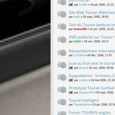
EuroTouran
par
cyril92
»
04 juil. 2006, 15:13
Site Web Touran (Néerland
par
Neil1
»
29 sept. 2005, 18:50
Test du Touran (webcarcen
par
lorenz054
»
01 avr. 2005, 16:22
DVD publicité sur Touran
par
fab01
»
29 nov. 2006, 19:17
Rassemblement internatio
par
LYON69
»
09 déc. 2006, 17:57
Joue au foot avec le toura
par
sfradi
»
03 nov. 2006, 09:35
Supputations : le toutou 2
par
svrfoto
»
16 mai 2006, 21:18
Prototype Touran Sunfuel 
par
passionVW
»
09 sept. 2006,
Touran inteligent
par
TouranSintra
»
15 juil. 2006, 01:5
Forum TOURAN anglais