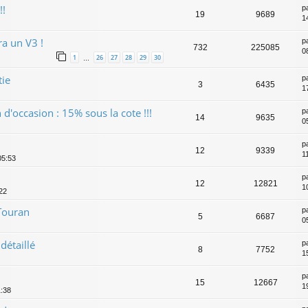
!!
p
19
9689
1
ra un V3 !
p
732
225085
0
1
26
27
28
29
30
…
tie
p
3
6435
1
 d'occasion : 15% sous la cote !!!
p
14
9635
0
p
12
9339
1
05:53
p
12
12821
1
:22
Touran
p
5
6687
0
détaillé
p
8
7752
1
p
15
12667
1
1:38