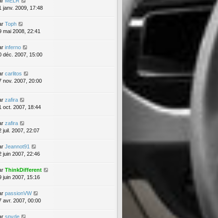
ar
MELR
1 janv. 2009, 17:48
ar
Toph
9 mai 2008, 22:41
ar
inferno
0 déc. 2007, 15:00
ar
carlitos
7 nov. 2007, 20:00
ar
zafira
1 oct. 2007, 18:44
ar
zafira
 juil. 2007, 22:07
ar
Jeannot91
2 juin 2007, 22:46
ar
ThinkDifferent
9 juin 2007, 15:16
ar
passionVW
7 avr. 2007, 00:00
ar
spyde