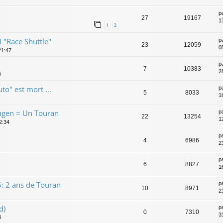
p
27
19167
1
1
2
 "Race Shuttle"
p
23
12059
0
21:47
p
7
10383
2
6
o" est mort ...
p
5
8033
1
agen = Un Touran
p
22
13254
1
2:34
p
4
6986
2
p
6
8827
1
: 2 ans de Touran
p
10
8971
2
d)
p
0
7310
3
3