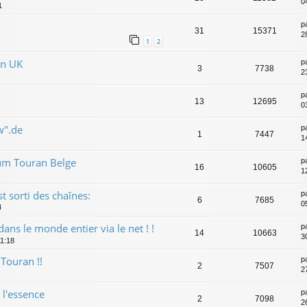
04
1
p
31
15371
2
1
2
en UK
p
3
7738
2
p
13
12695
0
w".de
p
1
7447
1
rum Touran Belge
p
16
10605
1
 sorti des chaînes:
p
6
7685
0
4
ns le monde entier via le net ! !
p
14
10663
3
11:18
 Touran !!
p
2
7507
2
 l'essence
p
2
7098
2