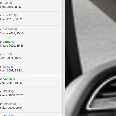
ar
SViT
4 mai 2010, 18:47
ar
isma125
8 avr. 2010, 06:52
ar
DelphVall
7 mars 2010, 15:59
ar
Vindel
5 mars 2010, 19:36
ar
cerot
1 oct. 2009, 18:27
ar
zafira
0 oct. 2009, 13:12
ar
dav-86
5 oct. 2009, 19:25
ar
MELR
5 sept. 2009, 23:25
ar
Antares
9 févr. 2009, 09:54