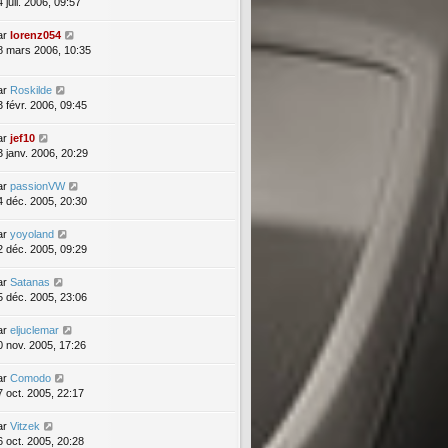
 juil. 2006, 09:57
ar
lorenz054
8 mars 2006, 10:35
ar
Roskilde
3 févr. 2006, 09:45
ar
jef10
3 janv. 2006, 20:29
ar
passionVW
4 déc. 2005, 20:30
ar
yoyoland
2 déc. 2005, 09:29
ar
Satanas
5 déc. 2005, 23:06
ar
eljuclemar
0 nov. 2005, 17:26
ar
Comodo
7 oct. 2005, 22:17
ar
Vitzek
6 oct. 2005, 20:28