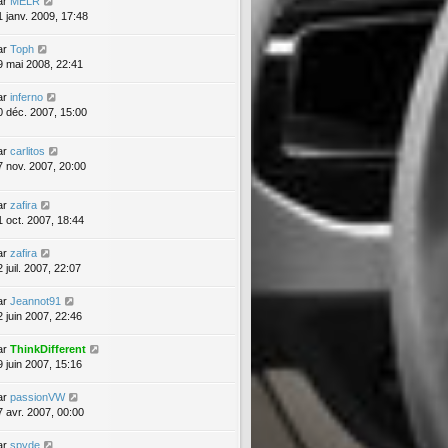
ar
MELR
1 janv. 2009, 17:48
ar
Toph
9 mai 2008, 22:41
ar
inferno
0 déc. 2007, 15:00
ar
carlitos
7 nov. 2007, 20:00
ar
zafira
1 oct. 2007, 18:44
ar
zafira
 juil. 2007, 22:07
ar
Jeannot91
2 juin 2007, 22:46
ar
ThinkDifferent
9 juin 2007, 15:16
ar
passionVW
7 avr. 2007, 00:00
ar
spyde