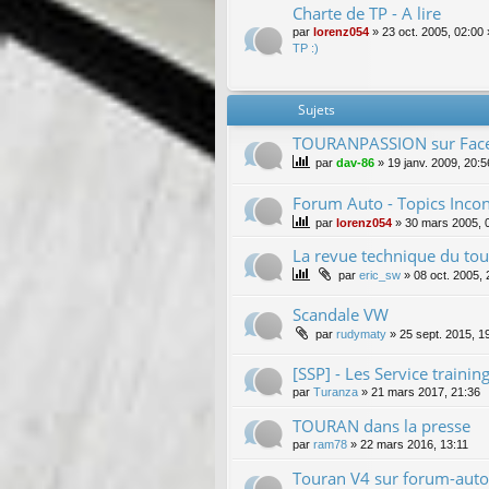
Charte de TP - A lire
par
lorenz054
»
23 oct. 2005, 02:00
TP :)
Sujets
TOURANPASSION sur Fac
par
dav-86
»
19 janv. 2009, 20:5
Forum Auto - Topics Inco
par
lorenz054
»
30 mars 2005, 
La revue technique du to
par
eric_sw
»
08 oct. 2005, 
Scandale VW
par
rudymaty
»
25 sept. 2015, 1
[SSP] - Les Service train
par
Turanza
»
21 mars 2017, 21:36
TOURAN dans la presse
par
ram78
»
22 mars 2016, 13:11
Touran V4 sur forum-auto 