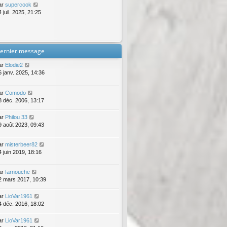
ar
supercook
 juil. 2025, 21:25
ernier message
ar
Elodie2
6 janv. 2025, 14:36
ar
Comodo
8 déc. 2006, 13:17
ar
Philou 33
9 août 2023, 09:43
ar
misterbeer82
4 juin 2019, 18:16
ar
farnouche
2 mars 2017, 10:39
ar
LioVar1961
4 déc. 2016, 18:02
ar
LioVar1961