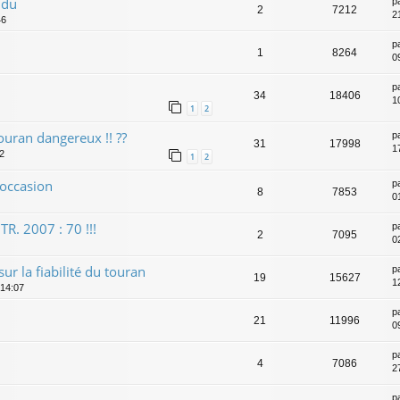
ndu
p
2
7212
2
46
p
1
8264
0
p
34
18406
1
1
2
uran dangereux !! ??
p
31
17998
1
02
1
2
 occasion
p
8
7853
0
R. 2007 : 70 !!!
p
2
7095
02
sur la fiabilité du touran
p
19
15627
1
 14:07
p
21
11996
0
p
4
7086
2
p