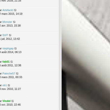
2 nov. 2016, 21:16
ar
Artefackt
2 mars 2015, 14:19
ar
Monster
2 avr. 2013, 15:38
ar
SViT
 juil. 2012, 13:42
ar
stephgap
9 août 2014, 06:13
ar
fab01
6 août 2011, 12:38
ar
Patoche57
0 mars 2011, 00:33
ar
ob1
3 nov. 2010, 11:27
ar
Vindel
0 oct. 2010, 22:46