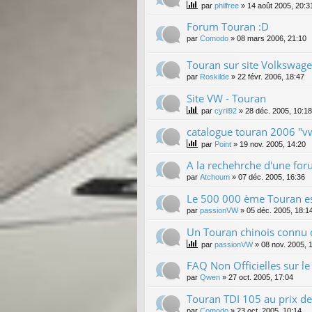
par
philfree
»
14 août 2005, 20:3
Forum Touran :D
par
Comodo
»
08 mars 2006, 21:10
Touran sur site Volkswag
par
Roskilde
»
22 févr. 2006, 18:47
Site VW - Touran
par
cyril92
»
28 déc. 2005, 10:18
catalogue touran 2006 "v
par
Point
»
19 nov. 2005, 14:20
A la rechehrche d'une fo
par
Atchoum
»
07 déc. 2005, 16:36
Le 500 000 ème Touran est
par
passionVW
»
05 déc. 2005, 18:1
Un Touran chinois connu da
par
passionVW
»
08 nov. 2005, 
FAQ Non Officielles sur le
par
Qwen
»
27 oct. 2005, 17:04
Touran TDI 105 au prix de
par
Comodo
»
23 oct. 2005, 10:14