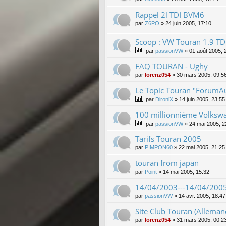
Rappel 2l TDI BVM6
par
Z6PO
»
24 juin 2005, 17:10
Scoop : VW Touran 1.9 TDI
par
passionVW
»
01 août 2005, 
FAQ TOURAN - Ughy
par
lorenz054
»
30 mars 2005, 09:5
Le Topic Touran "ForumAut
par
DironiX
»
14 juin 2005, 23:55
100 millionnième Volksw
par
passionVW
»
24 mai 2005, 2
Tarifs Touran 2005
par
PIMPON60
»
22 mai 2005, 21:25
touran from japan
par
Point
»
14 mai 2005, 15:32
14/04/2003---14/04/2005
par
passionVW
»
14 avr. 2005, 18:47
Site Club Touran (Alleman
par
lorenz054
»
31 mars 2005, 00:2