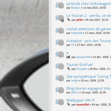
ça brule chez Volkswagen!
par
Badazz
»
13 mai 2010, 19:50
Le Touran 2 : perdu, ce se
par
jef10
»
05 mai 2007, 16:33
rachat extension de garan
par
DelphVall
»
17 mars 2010, 10:50
Autoplus : prix des Touran
par
Pif
»
27 févr. 2010, 19:06
a
par
passionVW
»
22 déc. 2005, 
Touran EcoFuel
par
Roskilde
»
28 févr. 2006, 17
Site sympathique Tuning 
par
webjo
»
03 oct. 2009, 12:55
Blog touran espagnol très 
par
MELR
»
14 sept. 2009, 22:05
Wallpaper VW :P
par
lorenz054
»
04 avr. 2005, 2