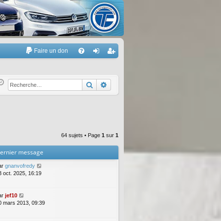
Faire un don
A
FA
on
’e
Q
ne
nr
Rechercher
Recherche avancée
xi
eg
on
ist
re
64 sujets • Page
1
sur
1
r
ernier message
ar
gnanvofredy
3 oct. 2025, 16:19
ar
jef10
0 mars 2013, 09:39