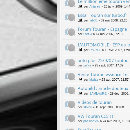
Le millionième touran ve
par
Antares
»
20 janv. 2009, 14:
Essai Touran sur turbo.fr
par
fab88
»
09 mai 2008, 22:25
Forum Touran - Espagne
par
Stef64
»
14 mai 2006, 09:13
L'AUTOMOBILE : ESP du to
par
LYON69
»
11 avr. 2007, 17:
auto plus 25/9/07 toutou
par
zafira
»
25 sept. 2007, 17:39
Vente Touran essence 1er T
par
kiwizz
»
23 avr. 2007, 21:57
Autobild : article douteux 
par
SAMLAURE
»
29 déc. 2006,
Vidéos de touran
par
stofcri
»
11 sept. 2005, 09:08
VW Touran CCS ! ! !
par
passionVW
»
24 avr. 2007, 16:13