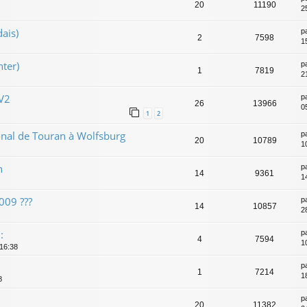
20
11190
2
ais)
p
2
7598
1
ter)
p
1
7819
2
 V2
p
26
13966
0
1
2
nal de Touran à Wolfsburg
p
20
10789
1
n
p
14
9361
1
009 ???
p
14
10857
2
:
p
4
7594
1
 16:38
p
1
7214
18
8
p
20
11382