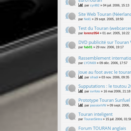
EuroTouran
par
cyril92
»
04 juil. 2006, 15:13
Site Web Touran (Néerland
par
Neil1
»
29 sept. 2005, 18:50
Test du Touran (webcarcen
par
lorenz054
»
01 avr. 2005, 16:22
DVD publicité sur Touran
par
fab01
»
29 nov. 2006, 19:17
Rassemblement internatio
par
LYON69
»
09 déc. 2006, 17:57
Joue au foot avec le toura
par
sfradi
»
03 nov. 2006, 09:35
Supputations : le toutou 2
par
svrfoto
»
16 mai 2006, 21:18
Prototype Touran Sunfuel 
par
passionVW
»
09 sept. 2006,
Touran inteligent
par
TouranSintra
»
15 juil. 2006, 01:5
Forum TOURAN anglais