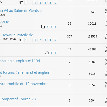
2
:27
1
11
12
13
14
15
…
 V4 au Salon de Genève
p
5
5748
0
22:00
VW.fr
p
55
30011
2
54
1
2
3
 ichwillautoteile.de
p
357
113564
31
t. 2005, 12:42
1
11
12
13
14
15
…
p
47
43388
1
1
2
rication autoplus n°1194
p
2
6502
2
et forums ( allemand et anglais )
p
0
5915
1
3
r Automobile du 10 novembre
p
0
6552
1
 Comparatif Touran V3
p
2
6604
3