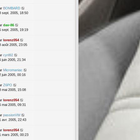
ar
BOMBARD
3 sept. 2005, 18:50
ar
dav-86
5 sept. 2005, 19:19
ar
lorenz054
8 août 2005, 23:05
ar
cyril92
6 juin 2005, 21:34
ar
Micromaniac
2 juin 2005, 00:16
ar
Z6PO
3 mai 2005, 15:08
ar
lorenz054
6 mai 2005, 09:31
ar
passionVW
1 avr. 2005, 22:43
ar
lorenz054
1 mars 2005, 00:23