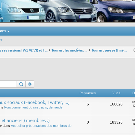
u Volkswagen Touran
res
er
ses versions I (V1 V2 V3) et II ...
Touran : les modèles, les prix, les achats, les options, ...
Touran : presse & médias
Rechercher
Recherche avancée
Réponses
Vues
D
ux sociaux (Facebook, Twitter, ...)
p
6
166620
1
ans
Fonctionnement du site : avis, demande,
 et anciens ) membres :)
p
0
183326
1
» dans
Accueil et présentations des membres de