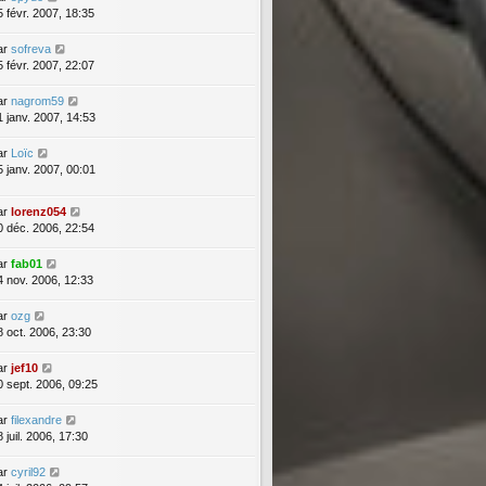
5 févr. 2007, 18:35
ar
sofreva
5 févr. 2007, 22:07
ar
nagrom59
1 janv. 2007, 14:53
ar
Loïc
5 janv. 2007, 00:01
ar
lorenz054
0 déc. 2006, 22:54
ar
fab01
4 nov. 2006, 12:33
ar
ozg
8 oct. 2006, 23:30
ar
jef10
0 sept. 2006, 09:25
ar
filexandre
 juil. 2006, 17:30
ar
cyril92