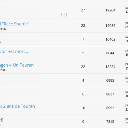
p
27
19204
1
1
2
 "Race Shuttle"
p
23
12085
0
21:47
p
7
10402
2
6
o" est mort ...
p
5
8044
1
agen = Un Touran
p
22
13284
1
2:34
p
4
6992
2
p
6
8837
1
: 2 ans de Touran
p
10
8992
2
d)
p
0
7315
3
3