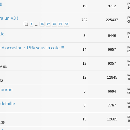
!!
p
19
9712
1
ra un V3 !
p
732
225437
0
1
26
27
28
29
30
…
tie
p
3
6446
1
 d'occasion : 15% sous la cote !!!
p
14
9657
0
p
12
9357
1
05:53
p
12
12845
1
:22
Touran
p
5
6694
0
détaillé
p
8
7767
1
p
15
12685
1
1:38