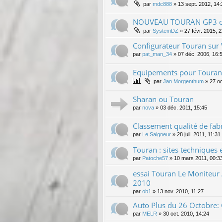
par
mdc888
»
13 sept. 2012, 14
NOUVEAU TOURAN GP3 ou
par
SystemDZ
»
27 févr. 2015, 
Configurateur Touran sur 
par
pat_man_34
»
07 déc. 2006, 16:
Equipements pour Touran -
par
Jan Morgenthum
»
27 oc
Sharan ou Touran
par
nova
»
03 déc. 2011, 15:45
Classement qualité de fab
par
Le Saigneur
»
28 juil. 2011, 11:31
Touran : sites techniques 
par
Patoche57
»
10 mars 2011, 00:3
essai Touran Le Moniteu
2010
par
ob1
»
13 nov. 2010, 11:27
Auto Plus du 26 Octobre:
par
MELR
»
30 oct. 2010, 14:24