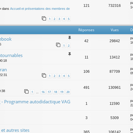
p
121
732316
14
» dans
Accueil et présentations des membres de
1
2
3
4
5
Réponses
Vues
D
ebook
p
42
29842
1
6
1
2
ntournables
p
11
13412
1
00:18
uran
p
106
87709
0
22:31
1
2
3
4
5
p
491
130961
2
9:38
1
16
17
18
19
20
…
ing - Programme autodidactique VAG
p
1
11590
2
p
3
5309
0
et autres sites
p
365
106142