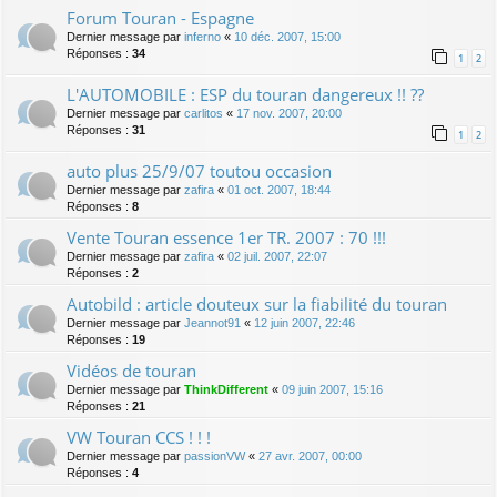
Forum Touran - Espagne
Dernier message par
inferno
«
10 déc. 2007, 15:00
Réponses :
34
1
2
L'AUTOMOBILE : ESP du touran dangereux !! ??
Dernier message par
carlitos
«
17 nov. 2007, 20:00
Réponses :
31
1
2
auto plus 25/9/07 toutou occasion
Dernier message par
zafira
«
01 oct. 2007, 18:44
Réponses :
8
Vente Touran essence 1er TR. 2007 : 70 !!!
Dernier message par
zafira
«
02 juil. 2007, 22:07
Réponses :
2
Autobild : article douteux sur la fiabilité du touran
Dernier message par
Jeannot91
«
12 juin 2007, 22:46
Réponses :
19
Vidéos de touran
Dernier message par
ThinkDifferent
«
09 juin 2007, 15:16
Réponses :
21
VW Touran CCS ! ! !
Dernier message par
passionVW
«
27 avr. 2007, 00:00
Réponses :
4