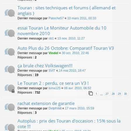
Touran : sites techniques et forums ( allemand et
anglais )
Dernier message par
Patoche57
«
10 mars 2011, 00:33
essai Touran Le Moniteur Automobile du 10
novembre 2010
Dernier message par
ob1
«
13 nov. 2010, 11:27
Auto Plus du 26 Octobre: Comparatif Touran V3
Dernier message par
Vindel
«
30 oct. 2010, 22:46
Réponses :
2
ça brule chez Volkswagen!!!
Dernier message par
SViT
«
14 mai 2010, 18:47
Réponses :
19
Le Touran 2 : perdu, ce sera un V3 !
Dernier message par
isma125
«
08 avr. 2010, 06:52
Réponses :
732
1
27
28
29
30
…
rachat extension de garantie
Dernier message par
DelphVall
«
17 mars 2010, 15:59
Réponses :
3
Autoplus : prix des Touran d'occasion : 15% sous la
cote !!!