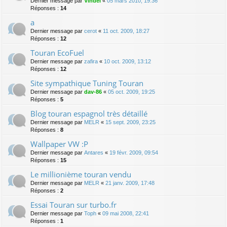
Dernier message par
Vindel
«
05 mars 2010, 19:36
Réponses :
14
a
Dernier message par
cerot
«
11 oct. 2009, 18:27
Réponses :
12
Touran EcoFuel
Dernier message par
zafira
«
10 oct. 2009, 13:12
Réponses :
12
Site sympathique Tuning Touran
Dernier message par
dav-86
«
05 oct. 2009, 19:25
Réponses :
5
Blog touran espagnol très détaillé
Dernier message par
MELR
«
15 sept. 2009, 23:25
Réponses :
8
Wallpaper VW :P
Dernier message par
Antares
«
19 févr. 2009, 09:54
Réponses :
15
Le millionième touran vendu
Dernier message par
MELR
«
21 janv. 2009, 17:48
Réponses :
2
Essai Touran sur turbo.fr
Dernier message par
Toph
«
09 mai 2008, 22:41
Réponses :
1