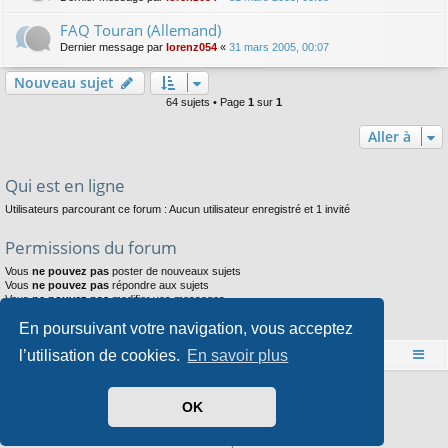
FAQ Touran (Allemand)
Dernier message par
lorenz054
«
31 mars 2005, 00:07
Nouveau sujet
64 sujets • Page
1
sur
1
Aller à
Qui est en ligne
Utilisateurs parcourant ce forum : Aucun utilisateur enregistré et 1 invité
Permissions du forum
Vous
ne pouvez pas
poster de nouveaux sujets
Vous
ne pouvez pas
répondre aux sujets
Vous
ne pouvez pas
modifier vos messages
Vous
ne pouvez pas
supprimer vos messages
En poursuivant votre navigation, vous acceptez
Vous
ne pouvez pas
joindre des fichiers
l’utilisation de cookies.
En savoir plus
Accueil
Index du forum
Développé par
phpBB
® Forum Software © phpBB Limited
OK
Style par
Arty
- phpBB 3.3 par MrGaby
Traduit par
phpBB-fr.com
Confidentialité
|
Conditions