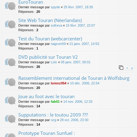
EuroTouran
Dernier message par
spyde
«
25 févr. 2007, 18:35
Réponses :
20
Site Web Touran (Néerlandais)
Dernier message par
sofreva
«
15 févr. 2007, 22:07
Réponses :
2
Test du Touran (webcarcenter)
Dernier message par
nagrom59
«
21 janv. 2007, 14:53
Réponses :
1
DVD publicité sur Touran V2
Dernier message par
Loïc
«
05 janv. 2007, 00:01
Réponses :
26
1
2
Rassemblement international de Touran à Wolfsburg
Dernier message par
lorenz054
«
10 déc. 2006, 22:54
Réponses :
20
Joue au foot avec le touran
Dernier message par
fab01
«
14 nov. 2006, 12:33
Réponses :
14
Supputations : le toutou 2009 ???
Dernier message par
ozg
«
28 oct. 2006, 23:30
Réponses :
14
Prototype Touran Sunfuel :