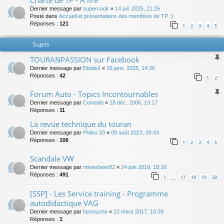
Charte de TP - A lire
Dernier message par
supercook
«
14 juil. 2025, 21:25
Posté dans
Accueil et présentations des membres de TP :)
Réponses :
121
1
2
3
4
5
Sujets
TOURANPASSION sur Facebook
Dernier message par
Elodie2
«
16 janv. 2025, 14:36
Réponses :
42
1
2
Forum Auto - Topics Incontournables
Dernier message par
Comodo
«
18 déc. 2006, 13:17
Réponses :
11
La revue technique du touran
Dernier message par
Philou 33
«
09 août 2023, 09:43
Réponses :
106
1
2
3
4
5
Scandale VW
Dernier message par
misterbeer82
«
24 juin 2019, 18:16
Réponses :
491
1
17
18
19
20
…
[SSP] - Les Service training - Programme
autodidactique VAG
Dernier message par
farnouche
«
22 mars 2017, 10:39
Réponses :
1