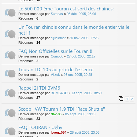
Réponses :
16
Le 500 000 ème Touran est sorti des chaînes:
Dernier message par
Satanas
«
05 déc. 2005, 23:06
Réponses :
6
Un Touran chinois connu dans le monde entier via le
net ! !
Dernier message par
eljuclemar
«
30 nov. 2005, 17:26
Réponses :
14
FAQ Non Officielles sur le Touran !!
Dernier message par
Comodo
«
27 oct. 2005, 22:17
Réponses :
2
Touran TDI 105 au prix de l'essence
Dernier message par
Vitzek
«
26 oct. 2005, 20:28
Réponses :
2
Rappel 2l TDI BVM6
Dernier message par
BOMBARD
«
13 sept. 2005, 18:50
Réponses :
27
1
2
Scoop : VW Touran 1.9 TDI "Race Shuttle"
Dernier message par
dav-86
«
05 sept. 2005, 19:19
Réponses :
23
FAQ TOURAN - Ughy
Dernier message par
lorenz054
«
28 août 2005, 23:05