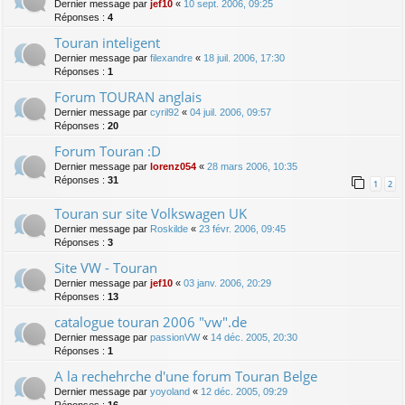
Dernier message par
jef10
«
10 sept. 2006, 09:25
Réponses :
4
Touran inteligent
Dernier message par
filexandre
«
18 juil. 2006, 17:30
Réponses :
1
Forum TOURAN anglais
Dernier message par
cyril92
«
04 juil. 2006, 09:57
Réponses :
20
Forum Touran :D
Dernier message par
lorenz054
«
28 mars 2006, 10:35
Réponses :
31
1
2
Touran sur site Volkswagen UK
Dernier message par
Roskilde
«
23 févr. 2006, 09:45
Réponses :
3
Site VW - Touran
Dernier message par
jef10
«
03 janv. 2006, 20:29
Réponses :
13
catalogue touran 2006 "vw".de
Dernier message par
passionVW
«
14 déc. 2005, 20:30
Réponses :
1
A la rechehrche d'une forum Touran Belge
Dernier message par
yoyoland
«
12 déc. 2005, 09:29