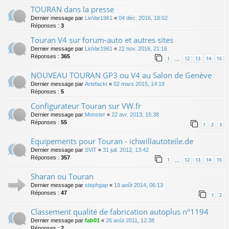
TOURAN dans la presse
Dernier message par
LioVar1961
«
04 déc. 2016, 18:02
Réponses :
3
Touran V4 sur forum-auto et autres sites
Dernier message par
LioVar1961
«
22 nov. 2016, 21:16
Réponses :
365
1
12
13
14
15
…
NOUVEAU TOURAN GP3 ou V4 au Salon de Genève
Dernier message par
Artefackt
«
02 mars 2015, 14:19
Réponses :
5
Configurateur Touran sur VW.fr
Dernier message par
Monster
«
22 avr. 2013, 15:38
Réponses :
55
1
2
3
Equipements pour Touran - ichwillautoteile.de
Dernier message par
SViT
«
31 juil. 2012, 13:42
Réponses :
357
1
12
13
14
15
…
Sharan ou Touran
Dernier message par
stephgap
«
19 août 2014, 06:13
Réponses :
47
1
2
Classement qualité de fabrication autoplus n°1194
Dernier message par
fab01
«
26 août 2011, 12:38
Réponses :
2