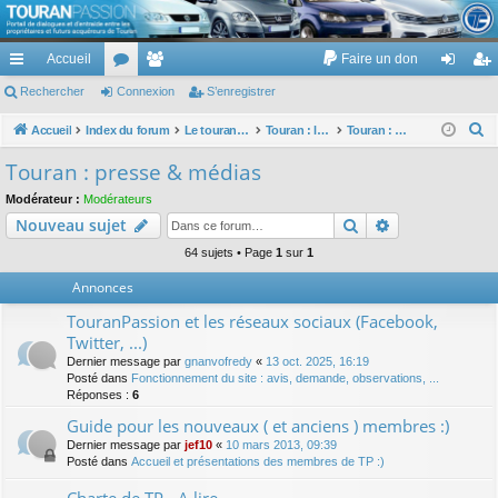
TouranPassion
Accueil
Faire un don
Le forum des propriétaires ou futurs acquéreurs du Volkswagen Touran
cc
Rechercher
or
Connexion
e
S’enregistrer
on
’e
ès
u
m
ne
nr
R
Accueil
Index du forum
Le touran dans ses versions I (V1 V2 V3) et II ...
Touran : les modèles, les prix, les achats, les options, ...
Touran : presse & médias
e
ra
m
br
xi
eg
Touran : presse & médias
c
pi
s
es
on
ist
Modérateur :
Modérateurs
h
Rechercher
Recherche av
Nouveau sujet
de
re
e
r
64 sujets • Page
1
sur
1
r
c
Annonces
h
TouranPassion et les réseaux sociaux (Facebook,
e
Twitter, ...)
r
Dernier message par
gnanvofredy
«
13 oct. 2025, 16:19
Posté dans
Fonctionnement du site : avis, demande, observations, ...
Réponses :
6
Guide pour les nouveaux ( et anciens ) membres :)
Dernier message par
jef10
«
10 mars 2013, 09:39
Posté dans
Accueil et présentations des membres de TP :)