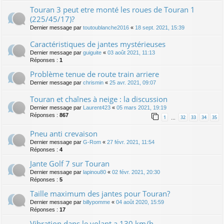
Touran 3 peut etre monté les roues de Touran 1
(225/45/17)?
Dernier message par
toutoublanche2016
«
18 sept. 2021, 15:39
Caractéristiques de jantes mystérieuses
Dernier message par
guiguite
«
03 août 2021, 11:13
Réponses :
1
Problème tenue de route train arriere
Dernier message par
chrismin
«
25 avr. 2021, 09:07
Touran et chaînes à neige : la discussion
Dernier message par
Laurent423
«
05 mars 2021, 19:19
Réponses :
867
1
32
33
34
35
…
Pneu anti crevaison
Dernier message par
G-Rom
«
27 févr. 2021, 11:54
Réponses :
4
Jante Golf 7 sur Touran
Dernier message par
lapinou80
«
02 févr. 2021, 20:30
Réponses :
5
Taille maximum des jantes pour Touran?
Dernier message par
billypomme
«
04 août 2020, 15:59
Réponses :
17
Vibration dans le volant a 130 km/h