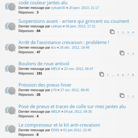
code couleur jantes alu
Dernier message par
sylvain30
«
20 janv. 2013, 21:17
Réponses :
3
Suspensions avant - arriere qui grincent ou couinent
Dernier message par
celman
«
08 janv. 2013, 17:21
Réponses :
84
1
2
3
4
Arrêt de l'assistance crevaison : problème !
Dernier message par
ilco
«
26 déc. 2012, 19:48
Réponses :
47
1
2
Boulons de roue antivol
Dernier message par
MELR
«
22 nov. 2012, 06:47
Réponses :
191
1
5
6
7
8
…
Pression des pneus hiver
Dernier message par
jr70
«
27 oct. 2012, 08:45
Réponses :
26
1
2
Pose de pneus et traces de colle sur mes jantes alu
Dernier message par
MELR
«
04 juil. 2012, 09:35
Réponses :
4
Le compresseur et le kit anti-crevaison
Dernier message par
ED91
«
01 juin 2012, 22:45
Réponses :
8