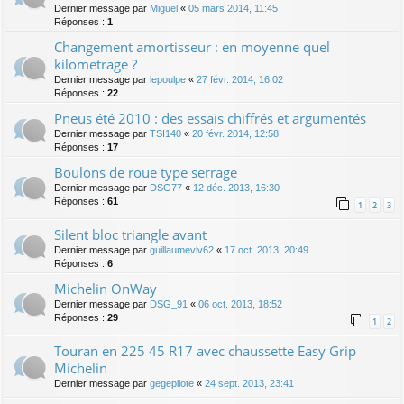
Dernier message par
Miguel
«
05 mars 2014, 11:45
Réponses :
1
Changement amortisseur : en moyenne quel
kilometrage ?
Dernier message par
lepoulpe
«
27 févr. 2014, 16:02
Réponses :
22
Pneus été 2010 : des essais chiffrés et argumentés
Dernier message par
TSI140
«
20 févr. 2014, 12:58
Réponses :
17
Boulons de roue type serrage
Dernier message par
DSG77
«
12 déc. 2013, 16:30
Réponses :
61
1
2
3
Silent bloc triangle avant
Dernier message par
guillaumevlv62
«
17 oct. 2013, 20:49
Réponses :
6
Michelin OnWay
Dernier message par
DSG_91
«
06 oct. 2013, 18:52
Réponses :
29
1
2
Touran en 225 45 R17 avec chaussette Easy Grip
Michelin
Dernier message par
gegepilote
«
24 sept. 2013, 23:41