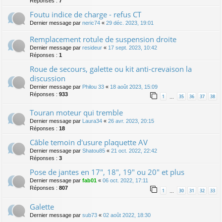
Réponses :
7
Foutu indice de charge - refus CT
Dernier message par
neric74
«
29 déc. 2023, 19:01
Remplacement rotule de suspension droite
Dernier message par
resideur
«
17 sept. 2023, 10:42
Réponses :
1
Roue de secours, galette ou kit anti-crevaison la
discussion
Dernier message par
Philou 33
«
18 août 2023, 15:09
Réponses :
933
1
35
36
37
38
…
Touran moteur qui tremble
Dernier message par
Laura34
«
26 avr. 2023, 20:15
Réponses :
18
Câble temoin d'usure plaquette AV
Dernier message par
Shatou85
«
21 oct. 2022, 22:42
Réponses :
3
Pose de jantes en 17", 18", 19" ou 20" et plus
Dernier message par
fab01
«
06 oct. 2022, 17:11
Réponses :
807
1
30
31
32
33
…
Galette
Dernier message par
sub73
«
02 août 2022, 18:30