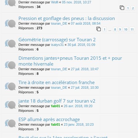
Dernier message par
Wolfi
«
05 nov. 2018, 10:27
Réponses :
34
1
2
Pression et gonflage des pneus : la discussion
Dernier message par
touran_DE
«
07 août 2018, 08:54
Réponses :
273
1
8
9
10
11
…
Géométrie (carrossage) sur Touran 2
Dernier message par
isatys31
«
30 juil. 2018, 01:09
Réponses :
6
Dimentions jantes+pneus Touran 2015 et + pour
monte hivernale
Dernier message par
touran_DE
«
27 juil. 2018, 10:47
Réponses :
8
Tire à droite en accélération franche
Dernier message par
touran_DE
«
27 juil. 2018, 10:30
Réponses :
5
jante 18 durban golf 7 sur touran v2
Dernier message par
fab01
«
26 avr. 2018, 09:20
Réponses :
5
ESP allumè après accrochage
Dernier message par
fab01
«
23 janv. 2018, 10:23
Réponses :
3
Bruit clac sur la 1ère acceleration a l'avant