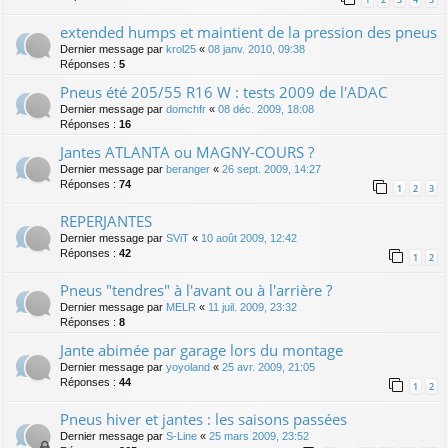
extended humps et maintient de la pression des pneus
Dernier message par
krol25
«
08 janv. 2010, 09:38
Réponses :
5
Pneus été 205/55 R16 W : tests 2009 de l'ADAC
Dernier message par
domchfr
«
08 déc. 2009, 18:08
Réponses :
16
Jantes ATLANTA ou MAGNY-COURS ?
Dernier message par
beranger
«
26 sept. 2009, 14:27
Réponses :
74
1
2
3
REPERJANTES
Dernier message par
SViT
«
10 août 2009, 12:42
Réponses :
42
1
2
Pneus "tendres" à l'avant ou à l'arrière ?
Dernier message par
MELR
«
11 juil. 2009, 23:32
Réponses :
8
Jante abimée par garage lors du montage
Dernier message par
yoyoland
«
25 avr. 2009, 21:05
Réponses :
44
1
2
Pneus hiver et jantes : les saisons passées
Dernier message par
S-Line
«
25 mars 2009, 23:52