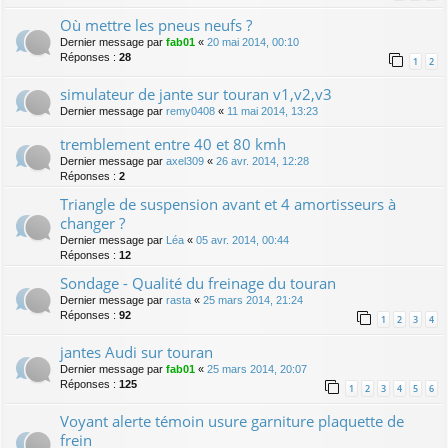
Où mettre les pneus neufs ?
Dernier message par
fab01
«
20 mai 2014, 00:10
Réponses :
28
1
2
simulateur de jante sur touran v1,v2,v3
Dernier message par
remy0408
«
11 mai 2014, 13:23
tremblement entre 40 et 80 kmh
Dernier message par
axel309
«
26 avr. 2014, 12:28
Réponses :
2
Triangle de suspension avant et 4 amortisseurs à
changer ?
Dernier message par
Léa
«
05 avr. 2014, 00:44
Réponses :
12
Sondage - Qualité du freinage du touran
Dernier message par
rasta
«
25 mars 2014, 21:24
Réponses :
92
1
2
3
4
jantes Audi sur touran
Dernier message par
fab01
«
25 mars 2014, 20:07
Réponses :
125
1
2
3
4
5
6
Voyant alerte témoin usure garniture plaquette de
frein