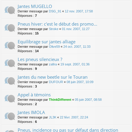
Jantes MUGELLO
Dernier message par
DSG_91
«
12 nov. 2007, 17:58
Réponses :
7
Pneus hiver: c'est le début des promo...
Dernier message par
Stroke
«
01 nov. 2007, 11:27
Réponses :
15
Equilibrage sur jantes alliage
Dernier message par
Olive59
«
24 oct. 2007, 11:33
Réponses :
14
Les pneus silencieux ?
Dernier message par
zafira
«
19 sept. 2007, 01:36
Réponses :
9
Jantes du new beetle sur le Touran
Dernier message par
DUFOUR
«
08 juin 2007, 10:09
Réponses :
3
Appel à témoins
Dernier message par
ThinkDifferent
«
05 juin 2007, 08:58
Réponses :
2
Jantes IMOLA
Dernier message par
JL3K
«
22 févr. 2007, 22:24
Réponses :
6
Pneus, incidence ou pas sur défaut dans direction