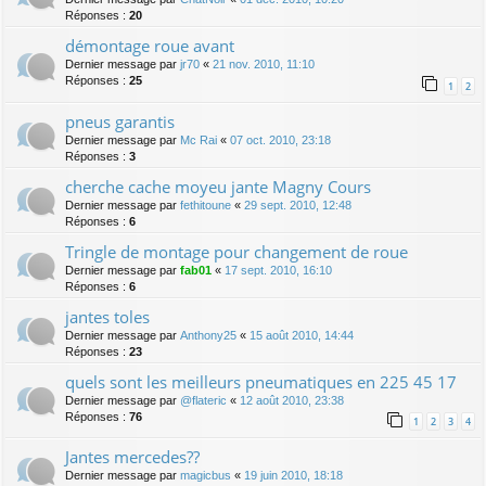
Réponses :
20
démontage roue avant
Dernier message par
jr70
«
21 nov. 2010, 11:10
Réponses :
25
1
2
pneus garantis
Dernier message par
Mc Rai
«
07 oct. 2010, 23:18
Réponses :
3
cherche cache moyeu jante Magny Cours
Dernier message par
fethitoune
«
29 sept. 2010, 12:48
Réponses :
6
Tringle de montage pour changement de roue
Dernier message par
fab01
«
17 sept. 2010, 16:10
Réponses :
6
jantes toles
Dernier message par
Anthony25
«
15 août 2010, 14:44
Réponses :
23
quels sont les meilleurs pneumatiques en 225 45 17
Dernier message par
@flateric
«
12 août 2010, 23:38
Réponses :
76
1
2
3
4
Jantes mercedes??
Dernier message par
magicbus
«
19 juin 2010, 18:18