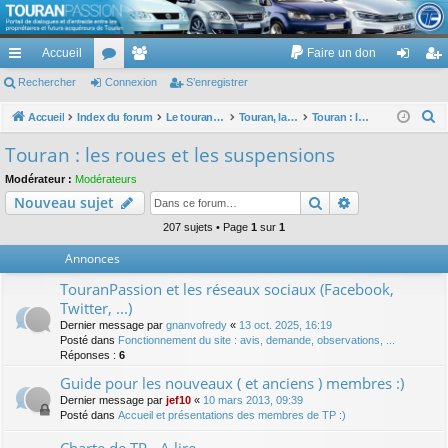
TouranPassion
Accueil
Faire un don
Le forum des propriétaires ou futurs acquéreurs du Volkswagen Touran
cc
Rechercher
or
Connexion
e
S’enregistrer
on
’e
ès
u
m
ne
nr
R
Accueil
Index du forum
Le touran dans ses versions I (V1 V2 V3) et II ...
Touran, la mécanique : moteurs, boites, transmissions, freins, direction, roues
Touran : les roues et les suspensions
e
ra
m
br
xi
eg
Touran : les roues et les suspensions
c
pi
s
es
on
ist
Modérateur :
Modérateurs
h
Rechercher
Recherche av
Nouveau sujet
de
re
e
r
207 sujets • Page
1
sur
1
r
c
Annonces
h
TouranPassion et les réseaux sociaux (Facebook,
e
Twitter, ...)
r
Dernier message par
gnanvofredy
«
13 oct. 2025, 16:19
Posté dans
Fonctionnement du site : avis, demande, observations, ...
Réponses :
6
Guide pour les nouveaux ( et anciens ) membres :)
Dernier message par
jef10
«
10 mars 2013, 09:39
Posté dans
Accueil et présentations des membres de TP :)