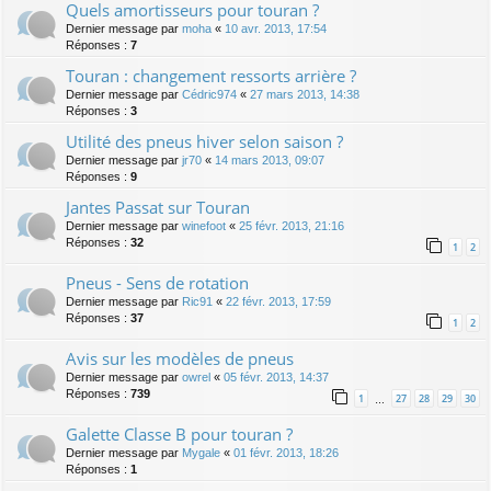
Quels amortisseurs pour touran ?
Dernier message par
moha
«
10 avr. 2013, 17:54
Réponses :
7
Touran : changement ressorts arrière ?
Dernier message par
Cédric974
«
27 mars 2013, 14:38
Réponses :
3
Utilité des pneus hiver selon saison ?
Dernier message par
jr70
«
14 mars 2013, 09:07
Réponses :
9
Jantes Passat sur Touran
Dernier message par
winefoot
«
25 févr. 2013, 21:16
Réponses :
32
1
2
Pneus - Sens de rotation
Dernier message par
Ric91
«
22 févr. 2013, 17:59
Réponses :
37
1
2
Avis sur les modèles de pneus
Dernier message par
owrel
«
05 févr. 2013, 14:37
Réponses :
739
1
27
28
29
30
…
Galette Classe B pour touran ?
Dernier message par
Mygale
«
01 févr. 2013, 18:26
Réponses :
1