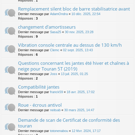
Réponses :
1
Remplacement silent bloc de barre stabilisatrice avant
Dernier message par
AdamOndra
«
10 déc. 2025, 22:54
Réponses :
3
changement d'amortisseurs
Dernier message par
Sasa25
«
30 nov. 2025, 23:28
Réponses :
9
Vibration console centrale au dessus de 130 km/h
Dernier message par
Clemc
«
02 sept. 2025, 13:43
Réponses :
6
Questions concernant les jantes été hiver et chaînes à
neige pour Touran 5T (2019)
Dernier message par
Joss
«
13 juil. 2025, 01:25
Réponses :
2
Compatibilité jantes
Dernier message par
franck59
«
18 avr. 2025, 17:02
Réponses :
1
Roue - écrous antivol
Dernier message par
neitsab
«
30 mars 2025, 14:47
Demande de scan de Certificat de conformité des
touran
Dernier message par
totonenabou
«
12 févr. 2024, 17:17