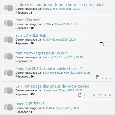
jante cross touran sur touran normale ? possible ?
Dernier message par
jo59132
«
24 août 2015, 20:32
Réponses :
6
durcir l'arrière
Dernier message par
FLO82
«
30 mai 2015, 17:55
Réponses :
10
avis LD PRESTIGE
Dernier message par
Sly83
«
11 mai 2015, 22:04
Réponses :
38
1
2
minimum requis pour un cric
Dernier message par
Patoche57
«
10 mai 2015, 19:13
Réponses :
8
Pneu été 2014 : quel modèle choisir ?
Dernier message par
TOURANSEIZE
«
19 févr. 2015, 09:26
Réponses :
50
1
2
3
Le kilométrage des pneus de votre touran
Dernier message par
nicosprint
«
05 févr. 2015, 15:52
Réponses :
458
1
16
17
18
19
…
pneu 205/55/16
Dernier message par
TSI140
«
02 janv. 2015, 20:11
Réponses :
1