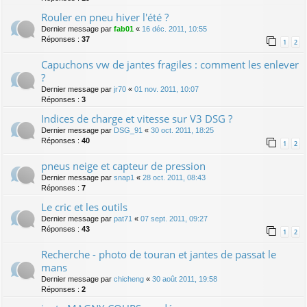
Rouler en pneu hiver l'été ?
Dernier message par
fab01
«
16 déc. 2011, 10:55
Réponses :
37
1
2
Capuchons vw de jantes fragiles : comment les enlever
?
Dernier message par
jr70
«
01 nov. 2011, 10:07
Réponses :
3
Indices de charge et vitesse sur V3 DSG ?
Dernier message par
DSG_91
«
30 oct. 2011, 18:25
Réponses :
40
1
2
pneus neige et capteur de pression
Dernier message par
snap1
«
28 oct. 2011, 08:43
Réponses :
7
Le cric et les outils
Dernier message par
pat71
«
07 sept. 2011, 09:27
Réponses :
43
1
2
Recherche - photo de touran et jantes de passat le
mans
Dernier message par
chicheng
«
30 août 2011, 19:58
Réponses :
2