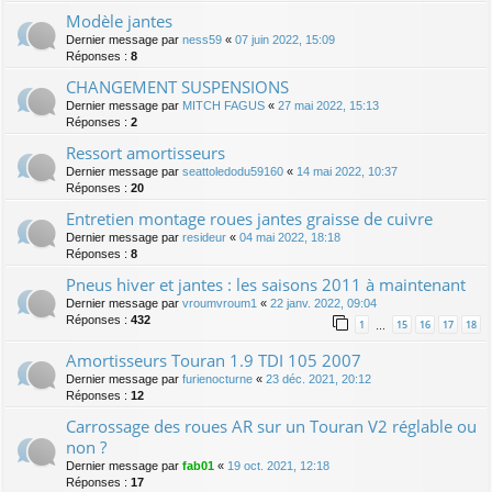
Modèle jantes
Dernier message par
ness59
«
07 juin 2022, 15:09
Réponses :
8
CHANGEMENT SUSPENSIONS
Dernier message par
MITCH FAGUS
«
27 mai 2022, 15:13
Réponses :
2
Ressort amortisseurs
Dernier message par
seattoledodu59160
«
14 mai 2022, 10:37
Réponses :
20
Entretien montage roues jantes graisse de cuivre
Dernier message par
resideur
«
04 mai 2022, 18:18
Réponses :
8
Pneus hiver et jantes : les saisons 2011 à maintenant
Dernier message par
vroumvroum1
«
22 janv. 2022, 09:04
Réponses :
432
1
15
16
17
18
…
Amortisseurs Touran 1.9 TDI 105 2007
Dernier message par
furienocturne
«
23 déc. 2021, 20:12
Réponses :
12
Carrossage des roues AR sur un Touran V2 réglable ou
non ?
Dernier message par
fab01
«
19 oct. 2021, 12:18
Réponses :
17