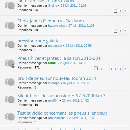
jante MAGNY-COURS oxydée
Dernier message par
S-Line
«
28 juil. 2011, 01:09
Réponses :
25
1
2
Choix jantes (Sedona vs Oakland)
Dernier message par
happyswiss
«
27 juin 2011, 11:06
Réponses :
30
1
2
pression roue galette
Dernier message par
toutounoir
«
23 juin 2011, 20:56
Réponses :
5
Pneus hiver et jantes : la saison 2010-2011
Dernier message par
fab01
«
23 juin 2011, 14:50
Réponses :
171
1
4
5
6
7
…
bruit de pneu sur nouveau touran 2011
Dernier message par
interaph
«
07 juin 2011, 23:30
Réponses :
5
Silent-blocs de suspension H.S à 57000km ?
Dernier message par
mig95fr
«
25 avr. 2011, 14:52
Réponses :
10
Test et vidéo concernant les pneus silencieux
Dernier message par
crouzoulous
«
20 avr. 2011, 13:51
Réponses :
3