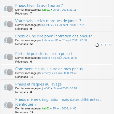
Pneus hiver Cross Touran ?
Dernier message par
fab01
«
06 oct. 2008, 23:11
Réponses :
7
Votre avis sur les marques de jantes ?
Dernier message par
RUBESCH
«
20 sept. 2008, 13:37
Réponses :
9
Choix d'une cire pour l'entretien des pneus?
Dernier message par
Leboubou111
«
07 sept. 2008, 22:50
Réponses :
56
1
2
3
Perte de pressions sur un pneu ?
Dernier message par
kopke
«
16 août 2008, 18:43
Réponses :
6
Comment je suis l'usure de mes pneus
Dernier message par
creepy
«
21 juin 2008, 21:43
Réponses :
15
Pneus et risques au lavage !
Dernier message par
joe068
«
24 mai 2008, 10:18
Réponses :
6
Pneus même désignation mais dates différentes :
identiques ?
Dernier message par
fab01
«
15 avr. 2008, 14:05
Réponses :
12