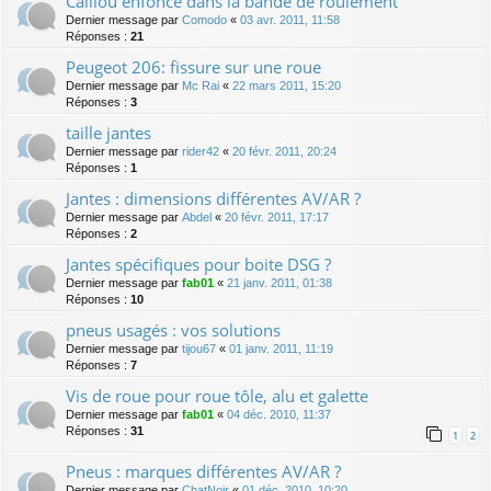
Caillou enfoncé dans la bande de roulement
Dernier message par
Comodo
«
03 avr. 2011, 11:58
Réponses :
21
Peugeot 206: fissure sur une roue
Dernier message par
Mc Rai
«
22 mars 2011, 15:20
Réponses :
3
taille jantes
Dernier message par
rider42
«
20 févr. 2011, 20:24
Réponses :
1
Jantes : dimensions différentes AV/AR ?
Dernier message par
Abdel
«
20 févr. 2011, 17:17
Réponses :
2
Jantes spécifiques pour boite DSG ?
Dernier message par
fab01
«
21 janv. 2011, 01:38
Réponses :
10
pneus usagés : vos solutions
Dernier message par
tijou67
«
01 janv. 2011, 11:19
Réponses :
7
Vis de roue pour roue tôle, alu et galette
Dernier message par
fab01
«
04 déc. 2010, 11:37
Réponses :
31
1
2
Pneus : marques différentes AV/AR ?
Dernier message par
ChatNoir
«
01 déc. 2010, 10:20