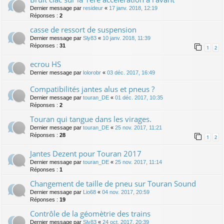
Dernier message par
resideur
«
17 janv. 2018, 12:19
Réponses :
2
casse de ressort de suspension
Dernier message par
Sly83
«
10 janv. 2018, 11:39
Réponses :
31
1
2
ecrou HS
Dernier message par
lolorobr
«
03 déc. 2017, 16:49
Compatibilités jantes alus et pneus ?
Dernier message par
touran_DE
«
01 déc. 2017, 10:35
Réponses :
2
Touran qui tangue dans les virages.
Dernier message par
touran_DE
«
25 nov. 2017, 11:21
Réponses :
28
1
2
Jantes Dezent pour Touran 2017
Dernier message par
touran_DE
«
25 nov. 2017, 11:14
Réponses :
1
Changement de taille de pneu sur Touran Sound
Dernier message par
Lio68
«
04 nov. 2017, 20:59
Réponses :
19
Contrôle de la géomètrie des trains
Dernier message par
Sly83
«
24 oct. 2017, 20:39