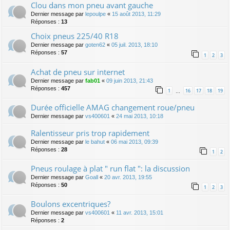
Clou dans mon pneu avant gauche
Dernier message par
lepoulpe
«
15 août 2013, 11:29
Réponses :
13
Choix pneus 225/40 R18
Dernier message par
goten62
«
05 juil. 2013, 18:10
Réponses :
57
1
2
3
Achat de pneu sur internet
Dernier message par
fab01
«
09 juin 2013, 21:43
Réponses :
457
1
16
17
18
19
…
Durée officielle AMAG changement roue/pneu
Dernier message par
vs400601
«
24 mai 2013, 10:18
Ralentisseur pris trop rapidement
Dernier message par
le bahut
«
06 mai 2013, 09:39
Réponses :
28
1
2
Pneus roulage à plat " run flat ": la discussion
Dernier message par
Goall
«
20 avr. 2013, 19:55
Réponses :
50
1
2
3
Boulons excentriques?
Dernier message par
vs400601
«
11 avr. 2013, 15:01
Réponses :
2