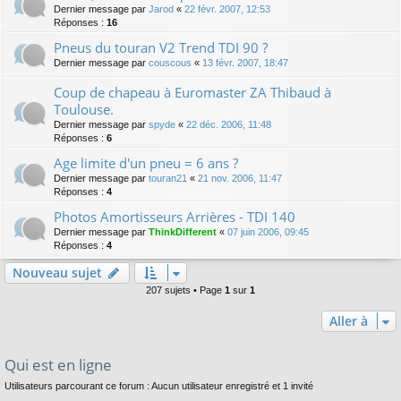
Dernier message par
Jarod
«
22 févr. 2007, 12:53
Réponses :
16
Pneus du touran V2 Trend TDI 90 ?
Dernier message par
couscous
«
13 févr. 2007, 18:47
Coup de chapeau à Euromaster ZA Thibaud à
Toulouse.
Dernier message par
spyde
«
22 déc. 2006, 11:48
Réponses :
6
Age limite d'un pneu = 6 ans ?
Dernier message par
touran21
«
21 nov. 2006, 11:47
Réponses :
4
Photos Amortisseurs Arrières - TDI 140
Dernier message par
ThinkDifferent
«
07 juin 2006, 09:45
Réponses :
4
Nouveau sujet
207 sujets • Page
1
sur
1
Aller à
Qui est en ligne
Utilisateurs parcourant ce forum : Aucun utilisateur enregistré et 1 invité