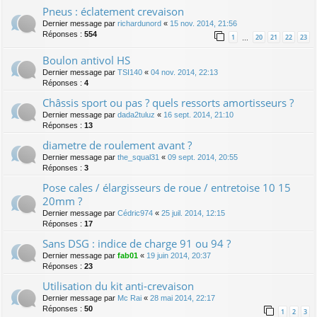
Pneus : éclatement crevaison
Dernier message par
richardunord
«
15 nov. 2014, 21:56
Réponses :
554
1
20
21
22
23
…
Boulon antivol HS
Dernier message par
TSI140
«
04 nov. 2014, 22:13
Réponses :
4
Châssis sport ou pas ? quels ressorts amortisseurs ?
Dernier message par
dada2tuluz
«
16 sept. 2014, 21:10
Réponses :
13
diametre de roulement avant ?
Dernier message par
the_squal31
«
09 sept. 2014, 20:55
Réponses :
3
Pose cales / élargisseurs de roue / entretoise 10 15
20mm ?
Dernier message par
Cédric974
«
25 juil. 2014, 12:15
Réponses :
17
Sans DSG : indice de charge 91 ou 94 ?
Dernier message par
fab01
«
19 juin 2014, 20:37
Réponses :
23
Utilisation du kit anti-crevaison
Dernier message par
Mc Rai
«
28 mai 2014, 22:17
Réponses :
50
1
2
3