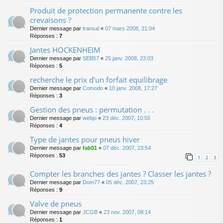
Produit de protection permanente contre les
crevaisons ?
Dernier message par
transal
«
07 mars 2008, 21:04
Réponses :
7
Jantes HOCKENHEIM
Dernier message par
SEB57
«
25 janv. 2008, 23:03
Réponses :
5
recherche le prix d'un forfait equilibrage
Dernier message par
Comodo
«
10 janv. 2008, 17:27
Réponses :
3
Gestion des pneus : permutation . . .
Dernier message par
webjo
«
23 déc. 2007, 10:55
Réponses :
4
Type de jantes pour pneus hiver
Dernier message par
fab01
«
07 déc. 2007, 23:54
Réponses :
53
1
2
3
Compter les branches des jantes ? Classer les jantes ?
Dernier message par
Dom77
«
05 déc. 2007, 23:25
Réponses :
9
Valve de pneus
Dernier message par
JCGB
«
23 nov. 2007, 08:14
Réponses :
1