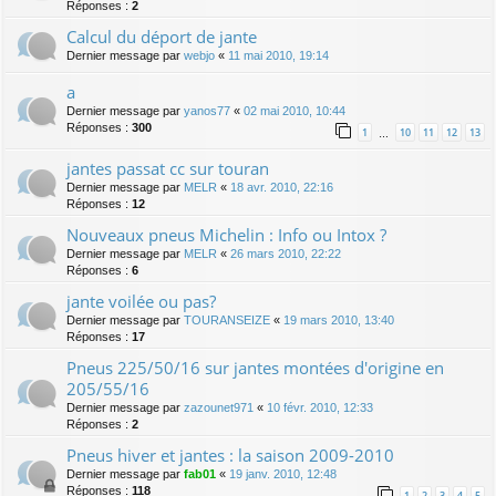
Réponses :
2
Calcul du déport de jante
Dernier message par
webjo
«
11 mai 2010, 19:14
a
Dernier message par
yanos77
«
02 mai 2010, 10:44
Réponses :
300
1
10
11
12
13
…
jantes passat cc sur touran
Dernier message par
MELR
«
18 avr. 2010, 22:16
Réponses :
12
Nouveaux pneus Michelin : Info ou Intox ?
Dernier message par
MELR
«
26 mars 2010, 22:22
Réponses :
6
jante voilée ou pas?
Dernier message par
TOURANSEIZE
«
19 mars 2010, 13:40
Réponses :
17
Pneus 225/50/16 sur jantes montées d'origine en
205/55/16
Dernier message par
zazounet971
«
10 févr. 2010, 12:33
Réponses :
2
Pneus hiver et jantes : la saison 2009-2010
Dernier message par
fab01
«
19 janv. 2010, 12:48
Réponses :
118
1
2
3
4
5