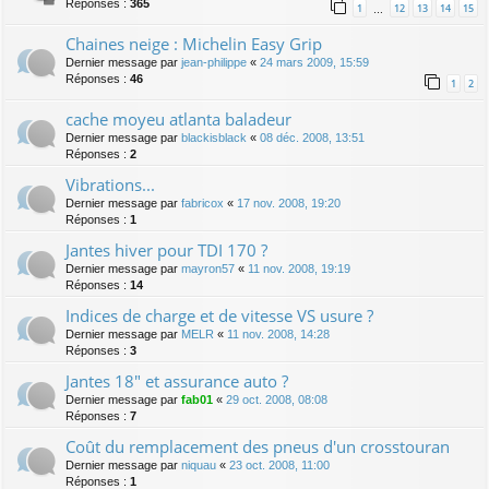
Réponses :
365
1
12
13
14
15
…
Chaines neige : Michelin Easy Grip
Dernier message par
jean-philippe
«
24 mars 2009, 15:59
Réponses :
46
1
2
cache moyeu atlanta baladeur
Dernier message par
blackisblack
«
08 déc. 2008, 13:51
Réponses :
2
Vibrations...
Dernier message par
fabricox
«
17 nov. 2008, 19:20
Réponses :
1
Jantes hiver pour TDI 170 ?
Dernier message par
mayron57
«
11 nov. 2008, 19:19
Réponses :
14
Indices de charge et de vitesse VS usure ?
Dernier message par
MELR
«
11 nov. 2008, 14:28
Réponses :
3
Jantes 18" et assurance auto ?
Dernier message par
fab01
«
29 oct. 2008, 08:08
Réponses :
7
Coût du remplacement des pneus d'un crosstouran
Dernier message par
niquau
«
23 oct. 2008, 11:00
Réponses :
1