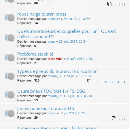
Réponses :
66
1
2
3
roues neige touran cross
Dernier message par
sanddav
«
24 oct. 2017, 12:36
Réponses :
14
Quels amortisseurs et coupelles pour un TOURAN
châssis standard??
Dernier message par
samy
«
27 août 2017, 20:34
Réponses :
6
Problème stabilité
Dernier message par
lorenz054
«
03 août 2017, 22:51
Réponses :
2
Types de pneus du touran : la discussion
Dernier message par
touran_DE
«
28 juil. 2017, 21:18
Réponses :
316
1
10
11
12
13
…
Usure pneus TOURAN 1.4 TSI DSG
Dernier message par
touran_DE
«
11 juil. 2017, 06:50
Réponses :
13
Jantes nouveau Touran 2015
Dernier message par
Fran6
«
03 juil. 2017, 10:29
Réponses :
26
1
2
Types de jantes du touran : la discussion