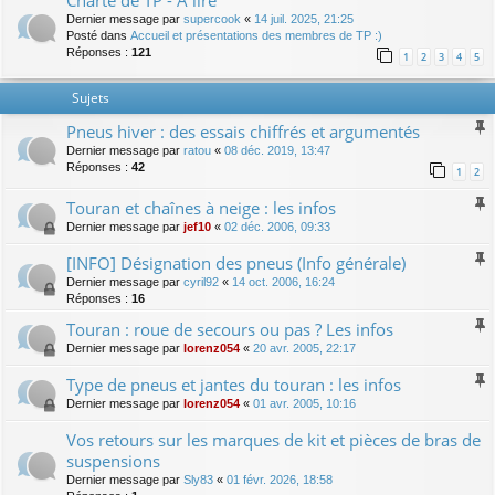
Charte de TP - A lire
Dernier message par
supercook
«
14 juil. 2025, 21:25
Posté dans
Accueil et présentations des membres de TP :)
Réponses :
121
1
2
3
4
5
Sujets
Pneus hiver : des essais chiffrés et argumentés
Dernier message par
ratou
«
08 déc. 2019, 13:47
Réponses :
42
1
2
Touran et chaînes à neige : les infos
Dernier message par
jef10
«
02 déc. 2006, 09:33
[INFO] Désignation des pneus (Info générale)
Dernier message par
cyril92
«
14 oct. 2006, 16:24
Réponses :
16
Touran : roue de secours ou pas ? Les infos
Dernier message par
lorenz054
«
20 avr. 2005, 22:17
Type de pneus et jantes du touran : les infos
Dernier message par
lorenz054
«
01 avr. 2005, 10:16
Vos retours sur les marques de kit et pièces de bras de
suspensions
Dernier message par
Sly83
«
01 févr. 2026, 18:58