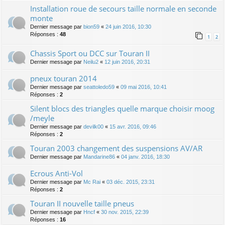
Installation roue de secours taille normale en seconde
monte
Dernier message par
bion59
«
24 juin 2016, 10:30
Réponses :
48
1
2
Chassis Sport ou DCC sur Touran II
Dernier message par
Neilu2
«
12 juin 2016, 20:31
pneux touran 2014
Dernier message par
seattoledo59
«
09 mai 2016, 10:41
Réponses :
2
Silent blocs des triangles quelle marque choisir moog
/meyle
Dernier message par
devilk00
«
15 avr. 2016, 09:46
Réponses :
2
Touran 2003 changement des suspensions AV/AR
Dernier message par
Mandarine86
«
04 janv. 2016, 18:30
Ecrous Anti-Vol
Dernier message par
Mc Rai
«
03 déc. 2015, 23:31
Réponses :
2
Touran II nouvelle taille pneus
Dernier message par
Hncf
«
30 nov. 2015, 22:39
Réponses :
16