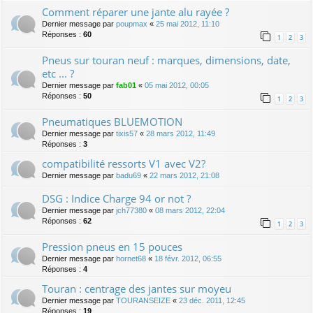
Comment réparer une jante alu rayée ?
Dernier message par
poupmax
«
25 mai 2012, 11:10
Réponses :
60
1
2
3
Pneus sur touran neuf : marques, dimensions, date,
etc ... ?
Dernier message par
fab01
«
05 mai 2012, 00:05
Réponses :
50
1
2
3
Pneumatiques BLUEMOTION
Dernier message par
tixis57
«
28 mars 2012, 11:49
Réponses :
3
compatibilité ressorts V1 avec V2?
Dernier message par
badu69
«
22 mars 2012, 21:08
DSG : Indice Charge 94 or not ?
Dernier message par
jch77380
«
08 mars 2012, 22:04
Réponses :
62
1
2
3
Pression pneus en 15 pouces
Dernier message par
hornet68
«
18 févr. 2012, 06:55
Réponses :
4
Touran : centrage des jantes sur moyeu
Dernier message par
TOURANSEIZE
«
23 déc. 2011, 12:45
Réponses :
19