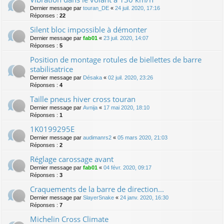
Dernier message par
touran_DE
«
24 juil. 2020, 17:16
Réponses :
22
Silent bloc impossible à démonter
Dernier message par
fab01
«
23 juil. 2020, 14:07
Réponses :
5
Position de montage rotules de biellettes de barre
stabilisatrice
Dernier message par
Désaka
«
02 juil. 2020, 23:26
Réponses :
4
Taille pneus hiver cross touran
Dernier message par
Avnija
«
17 mai 2020, 18:10
Réponses :
1
1K0199295E
Dernier message par
audimanrs2
«
05 mars 2020, 21:03
Réponses :
2
Réglage carossage avant
Dernier message par
fab01
«
04 févr. 2020, 09:17
Réponses :
3
Craquements de la barre de direction...
Dernier message par
SlayerSnake
«
24 janv. 2020, 16:30
Réponses :
7
Michelin Cross Climate