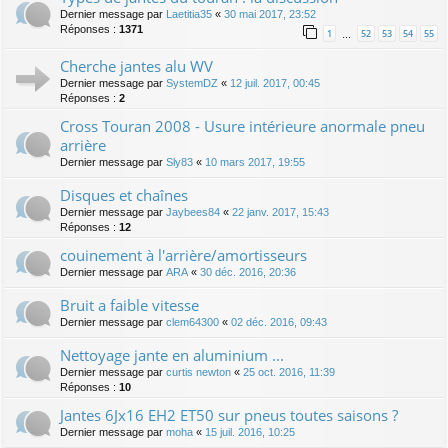
Dernier message par
Laetitia35
«
30 mai 2017, 23:52
Réponses :
1371
1
52
53
54
55
…
Cherche jantes alu WV
Dernier message par
SystemDZ
«
12 juil. 2017, 00:45
Réponses :
2
Cross Touran 2008 - Usure intérieure anormale pneu
arrière
Dernier message par
Sly83
«
10 mars 2017, 19:55
Disques et chaînes
Dernier message par
Jaybees84
«
22 janv. 2017, 15:43
Réponses :
12
couinement à l'arrière/amortisseurs
Dernier message par
ARA
«
30 déc. 2016, 20:36
Bruit a faible vitesse
Dernier message par
clem64300
«
02 déc. 2016, 09:43
Nettoyage jante en aluminium ...
Dernier message par
curtis newton
«
25 oct. 2016, 11:39
Réponses :
10
Jantes 6Jx16 EH2 ET50 sur pneus toutes saisons ?
Dernier message par
moha
«
15 juil. 2016, 10:25