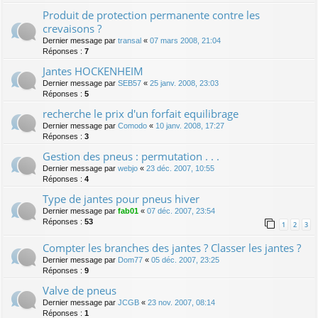
Produit de protection permanente contre les
crevaisons ?
Dernier message par
transal
«
07 mars 2008, 21:04
Réponses :
7
Jantes HOCKENHEIM
Dernier message par
SEB57
«
25 janv. 2008, 23:03
Réponses :
5
recherche le prix d'un forfait equilibrage
Dernier message par
Comodo
«
10 janv. 2008, 17:27
Réponses :
3
Gestion des pneus : permutation . . .
Dernier message par
webjo
«
23 déc. 2007, 10:55
Réponses :
4
Type de jantes pour pneus hiver
Dernier message par
fab01
«
07 déc. 2007, 23:54
Réponses :
53
1
2
3
Compter les branches des jantes ? Classer les jantes ?
Dernier message par
Dom77
«
05 déc. 2007, 23:25
Réponses :
9
Valve de pneus
Dernier message par
JCGB
«
23 nov. 2007, 08:14
Réponses :
1