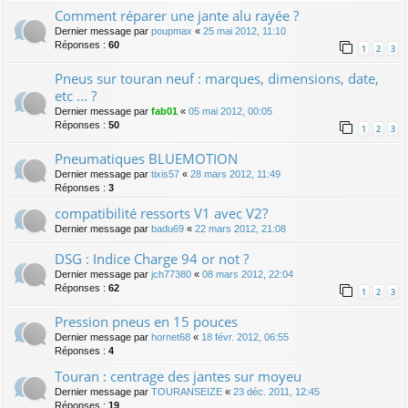
Comment réparer une jante alu rayée ?
Dernier message par
poupmax
«
25 mai 2012, 11:10
Réponses :
60
1
2
3
Pneus sur touran neuf : marques, dimensions, date,
etc ... ?
Dernier message par
fab01
«
05 mai 2012, 00:05
Réponses :
50
1
2
3
Pneumatiques BLUEMOTION
Dernier message par
tixis57
«
28 mars 2012, 11:49
Réponses :
3
compatibilité ressorts V1 avec V2?
Dernier message par
badu69
«
22 mars 2012, 21:08
DSG : Indice Charge 94 or not ?
Dernier message par
jch77380
«
08 mars 2012, 22:04
Réponses :
62
1
2
3
Pression pneus en 15 pouces
Dernier message par
hornet68
«
18 févr. 2012, 06:55
Réponses :
4
Touran : centrage des jantes sur moyeu
Dernier message par
TOURANSEIZE
«
23 déc. 2011, 12:45
Réponses :
19