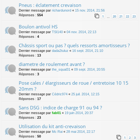
Pneus : éclatement crevaison
Dernier message par
richardunord
«
15 nov. 2014, 21:56
Réponses :
554
1
20
21
22
23
…
Boulon antivol HS
Dernier message par
TSI140
«
04 nov. 2014, 22:13
Réponses :
4
Châssis sport ou pas ? quels ressorts amortisseurs ?
Dernier message par
dada2tuluz
«
16 sept. 2014, 21:10
Réponses :
13
diametre de roulement avant ?
Dernier message par
the_squal31
«
09 sept. 2014, 20:55
Réponses :
3
Pose cales / élargisseurs de roue / entretoise 10 15
20mm ?
Dernier message par
Cédric974
«
25 juil. 2014, 12:15
Réponses :
17
Sans DSG : indice de charge 91 ou 94 ?
Dernier message par
fab01
«
19 juin 2014, 20:37
Réponses :
23
Utilisation du kit anti-crevaison
Dernier message par
Mc Rai
«
28 mai 2014, 22:17
Réponses :
50
1
2
3