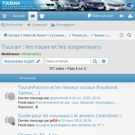
TouranPassion
Accueil
Faire un don
Le forum des propriétaires ou futurs acquéreurs du Volkswagen Touran
cc
Rechercher
or
Connexion
e
S’enregistrer
on
’e
ès
u
m
ne
nr
R
Accueil
Index du forum
Le touran dans ses versions I (V1 V2 V3) et II ...
Touran, la mécanique : moteurs, boites, transmissions, freins, direction, roues
Touran : les roues et les suspensions
e
ra
m
br
xi
eg
Touran : les roues et les suspensions
c
pi
s
es
on
ist
Modérateur :
Modérateurs
h
Rechercher
Recherche av
Nouveau sujet
de
re
e
r
207 sujets • Page
1
sur
1
r
c
Annonces
h
TouranPassion et les réseaux sociaux (Facebook,
e
Twitter, ...)
r
Dernier message par
gnanvofredy
«
13 oct. 2025, 16:19
Posté dans
Fonctionnement du site : avis, demande, observations, ...
Réponses :
6
Guide pour les nouveaux ( et anciens ) membres :)
Dernier message par
jef10
«
10 mars 2013, 09:39
Posté dans
Accueil et présentations des membres de TP :)