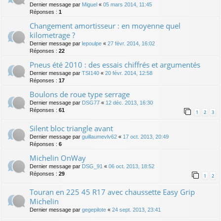
Dernier message par
Miguel
«
05 mars 2014, 11:45
Réponses :
1
Changement amortisseur : en moyenne quel
kilometrage ?
Dernier message par
lepoulpe
«
27 févr. 2014, 16:02
Réponses :
22
Pneus été 2010 : des essais chiffrés et argumentés
Dernier message par
TSI140
«
20 févr. 2014, 12:58
Réponses :
17
Boulons de roue type serrage
Dernier message par
DSG77
«
12 déc. 2013, 16:30
Réponses :
61
1
2
3
Silent bloc triangle avant
Dernier message par
guillaumevlv62
«
17 oct. 2013, 20:49
Réponses :
6
Michelin OnWay
Dernier message par
DSG_91
«
06 oct. 2013, 18:52
Réponses :
29
1
2
Touran en 225 45 R17 avec chaussette Easy Grip
Michelin
Dernier message par
gegepilote
«
24 sept. 2013, 23:41