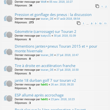
Dernier message par
Wolfi
«
05 nov. 2018, 10:27
Réponses :
34
1
2
Pression et gonflage des pneus : la discussion
Dernier message par
touran_DE
«
07 août 2018, 08:54
Réponses :
273
1
8
9
10
11
…
Géométrie (carrossage) sur Touran 2
Dernier message par
isatys31
«
30 juil. 2018, 01:09
Réponses :
6
Dimentions jantes+pneus Touran 2015 et + pour
monte hivernale
Dernier message par
touran_DE
«
27 juil. 2018, 10:47
Réponses :
8
Tire à droite en accélération franche
Dernier message par
touran_DE
«
27 juil. 2018, 10:30
Réponses :
5
jante 18 durban golf 7 sur touran v2
Dernier message par
fab01
«
26 avr. 2018, 09:20
Réponses :
5
ESP allumè après accrochage
Dernier message par
fab01
«
23 janv. 2018, 10:23
Réponses :
3
Bruit clac sur la 1ère acceleration a l'avant