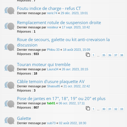
Réponses :
7
Foutu indice de charge - refus CT
Dernier message par
neric74
«
29 déc. 2023, 19:01
Remplacement rotule de suspension droite
Dernier message par
resideur
«
17 sept. 2023, 10:42
Réponses :
1
Roue de secours, galette ou kit anti-crevaison la
discussion
Dernier message par
Philou 33
«
18 août 2023, 15:09
Réponses :
933
1
35
36
37
38
…
Touran moteur qui tremble
Dernier message par
Laura34
«
26 avr. 2023, 20:15
Réponses :
18
Câble temoin d'usure plaquette AV
Dernier message par
Shatou85
«
21 oct. 2022, 22:42
Réponses :
3
Pose de jantes en 17", 18", 19" ou 20" et plus
Dernier message par
fab01
«
06 oct. 2022, 17:11
Réponses :
807
1
30
31
32
33
…
Galette
Dernier message par
sub73
«
02 août 2022, 18:30