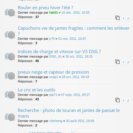
Rouler en pneu hiver l'été ?
Dernier message par
fab01
«
16 déc. 2011, 10:55
Réponses :
37
1
2
Capuchons vw de jantes fragiles : comment les enlever
?
Dernier message par
jr70
«
01 nov. 2011, 10:07
Réponses :
3
Indices de charge et vitesse sur V3 DSG ?
Dernier message par
DSG_91
«
30 oct. 2011, 18:25
Réponses :
40
1
2
pneus neige et capteur de pression
Dernier message par
snap1
«
28 oct. 2011, 08:43
Réponses :
7
Le cric et les outils
Dernier message par
pat71
«
07 sept. 2011, 09:27
Réponses :
43
1
2
Recherche - photo de touran et jantes de passat le
mans
Dernier message par
chicheng
«
30 août 2011, 19:58
Réponses :
2