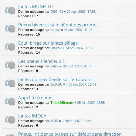
Jantes MUGELLO
Dernier message par
DSG_91
«
12 nov. 2007, 17:58
Réponses :
7
Pneus hiver: c'est le début des promo...
Dernier message par
Stroke
«
01 nov. 2007, 11:27
Réponses :
15
Equilibrage sur jantes alliage
Dernier message par
Olive59
«
24 oct. 2007, 11:33
Réponses :
14
Les pneus silencieux ?
Dernier message par
zafira
«
19 sept. 2007, 01:36
Réponses :
9
Jantes du new beetle sur le Touran
Dernier message par
DUFOUR
«
08 juin 2007, 10:09
Réponses :
3
Appel à témoins
Dernier message par
ThinkDifferent
«
05 juin 2007, 08:58
Réponses :
2
Jantes IMOLA
Dernier message par
JL3K
«
22 févr. 2007, 22:24
Réponses :
6
Pneus, incidence ou pas sur défaut dans direction