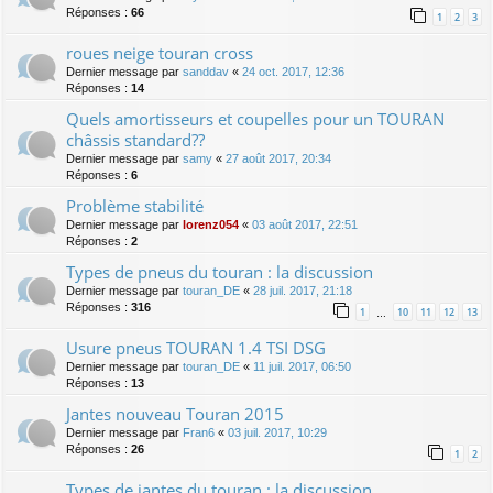
Réponses :
66
1
2
3
roues neige touran cross
Dernier message par
sanddav
«
24 oct. 2017, 12:36
Réponses :
14
Quels amortisseurs et coupelles pour un TOURAN
châssis standard??
Dernier message par
samy
«
27 août 2017, 20:34
Réponses :
6
Problème stabilité
Dernier message par
lorenz054
«
03 août 2017, 22:51
Réponses :
2
Types de pneus du touran : la discussion
Dernier message par
touran_DE
«
28 juil. 2017, 21:18
Réponses :
316
1
10
11
12
13
…
Usure pneus TOURAN 1.4 TSI DSG
Dernier message par
touran_DE
«
11 juil. 2017, 06:50
Réponses :
13
Jantes nouveau Touran 2015
Dernier message par
Fran6
«
03 juil. 2017, 10:29
Réponses :
26
1
2
Types de jantes du touran : la discussion