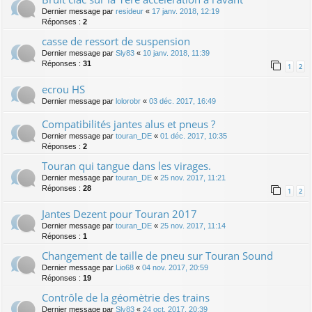
Dernier message par
resideur
«
17 janv. 2018, 12:19
Réponses :
2
casse de ressort de suspension
Dernier message par
Sly83
«
10 janv. 2018, 11:39
Réponses :
31
1
2
ecrou HS
Dernier message par
lolorobr
«
03 déc. 2017, 16:49
Compatibilités jantes alus et pneus ?
Dernier message par
touran_DE
«
01 déc. 2017, 10:35
Réponses :
2
Touran qui tangue dans les virages.
Dernier message par
touran_DE
«
25 nov. 2017, 11:21
Réponses :
28
1
2
Jantes Dezent pour Touran 2017
Dernier message par
touran_DE
«
25 nov. 2017, 11:14
Réponses :
1
Changement de taille de pneu sur Touran Sound
Dernier message par
Lio68
«
04 nov. 2017, 20:59
Réponses :
19
Contrôle de la géomètrie des trains
Dernier message par
Sly83
«
24 oct. 2017, 20:39