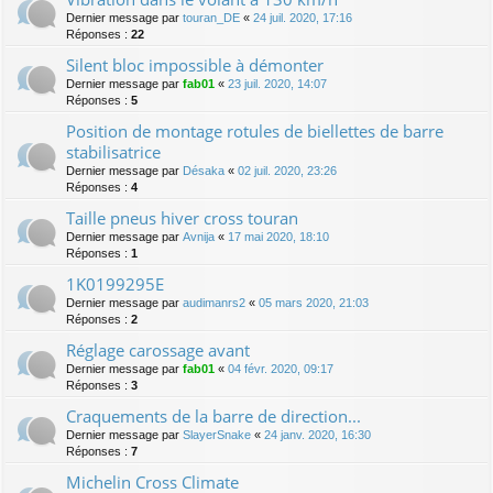
Dernier message par
touran_DE
«
24 juil. 2020, 17:16
Réponses :
22
Silent bloc impossible à démonter
Dernier message par
fab01
«
23 juil. 2020, 14:07
Réponses :
5
Position de montage rotules de biellettes de barre
stabilisatrice
Dernier message par
Désaka
«
02 juil. 2020, 23:26
Réponses :
4
Taille pneus hiver cross touran
Dernier message par
Avnija
«
17 mai 2020, 18:10
Réponses :
1
1K0199295E
Dernier message par
audimanrs2
«
05 mars 2020, 21:03
Réponses :
2
Réglage carossage avant
Dernier message par
fab01
«
04 févr. 2020, 09:17
Réponses :
3
Craquements de la barre de direction...
Dernier message par
SlayerSnake
«
24 janv. 2020, 16:30
Réponses :
7
Michelin Cross Climate