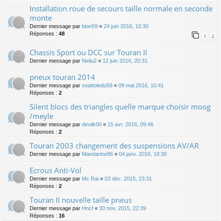
Installation roue de secours taille normale en seconde
monte
Dernier message par
bion59
«
24 juin 2016, 10:30
Réponses :
48
1
2
Chassis Sport ou DCC sur Touran II
Dernier message par
Neilu2
«
12 juin 2016, 20:31
pneux touran 2014
Dernier message par
seattoledo59
«
09 mai 2016, 10:41
Réponses :
2
Silent blocs des triangles quelle marque choisir moog
/meyle
Dernier message par
devilk00
«
15 avr. 2016, 09:46
Réponses :
2
Touran 2003 changement des suspensions AV/AR
Dernier message par
Mandarine86
«
04 janv. 2016, 18:30
Ecrous Anti-Vol
Dernier message par
Mc Rai
«
03 déc. 2015, 23:31
Réponses :
2
Touran II nouvelle taille pneus
Dernier message par
Hncf
«
30 nov. 2015, 22:39
Réponses :
16