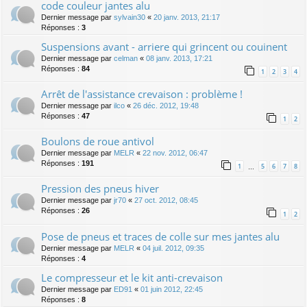
code couleur jantes alu
Dernier message par
sylvain30
«
20 janv. 2013, 21:17
Réponses :
3
Suspensions avant - arriere qui grincent ou couinent
Dernier message par
celman
«
08 janv. 2013, 17:21
Réponses :
84
1
2
3
4
Arrêt de l'assistance crevaison : problème !
Dernier message par
ilco
«
26 déc. 2012, 19:48
Réponses :
47
1
2
Boulons de roue antivol
Dernier message par
MELR
«
22 nov. 2012, 06:47
Réponses :
191
1
5
6
7
8
…
Pression des pneus hiver
Dernier message par
jr70
«
27 oct. 2012, 08:45
Réponses :
26
1
2
Pose de pneus et traces de colle sur mes jantes alu
Dernier message par
MELR
«
04 juil. 2012, 09:35
Réponses :
4
Le compresseur et le kit anti-crevaison
Dernier message par
ED91
«
01 juin 2012, 22:45
Réponses :
8