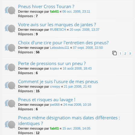
Pneus hiver Cross Touran ?
Dernier message par
fab01
«
06 oct. 2008, 23:11
Réponses :
7
Votre avis sur les marques de jantes ?
Dernier message par
RUBESCH
«
20 sept. 2008, 13:37
Réponses :
9
Choix d'une cire pour l'entretien des pneus?
Dernier message par
Leboubou111
«
07 sept. 2008, 22:50
Réponses :
56
1
2
3
Perte de pressions sur un pneu ?
Dernier message par
kopke
«
16 août 2008, 18:43
Réponses :
6
Comment je suis l'usure de mes pneus
Dernier message par
creepy
«
21 juin 2008, 21:43
Réponses :
15
Pneus et risques au lavage !
Dernier message par
joe068
«
24 mai 2008, 10:18
Réponses :
6
Pneus même désignation mais dates différentes :
identiques ?
Dernier message par
fab01
«
15 avr. 2008, 14:05
Réponses :
12