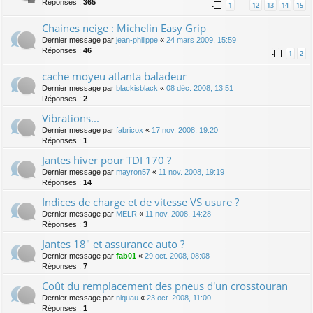
Réponses :
365
1
12
13
14
15
…
Chaines neige : Michelin Easy Grip
Dernier message par
jean-philippe
«
24 mars 2009, 15:59
Réponses :
46
1
2
cache moyeu atlanta baladeur
Dernier message par
blackisblack
«
08 déc. 2008, 13:51
Réponses :
2
Vibrations...
Dernier message par
fabricox
«
17 nov. 2008, 19:20
Réponses :
1
Jantes hiver pour TDI 170 ?
Dernier message par
mayron57
«
11 nov. 2008, 19:19
Réponses :
14
Indices de charge et de vitesse VS usure ?
Dernier message par
MELR
«
11 nov. 2008, 14:28
Réponses :
3
Jantes 18" et assurance auto ?
Dernier message par
fab01
«
29 oct. 2008, 08:08
Réponses :
7
Coût du remplacement des pneus d'un crosstouran
Dernier message par
niquau
«
23 oct. 2008, 11:00
Réponses :
1