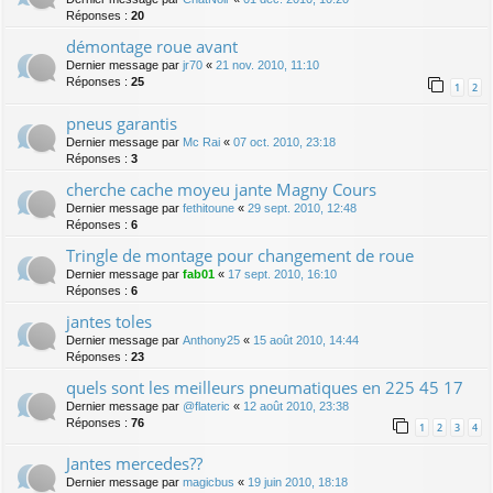
Réponses :
20
démontage roue avant
Dernier message par
jr70
«
21 nov. 2010, 11:10
Réponses :
25
1
2
pneus garantis
Dernier message par
Mc Rai
«
07 oct. 2010, 23:18
Réponses :
3
cherche cache moyeu jante Magny Cours
Dernier message par
fethitoune
«
29 sept. 2010, 12:48
Réponses :
6
Tringle de montage pour changement de roue
Dernier message par
fab01
«
17 sept. 2010, 16:10
Réponses :
6
jantes toles
Dernier message par
Anthony25
«
15 août 2010, 14:44
Réponses :
23
quels sont les meilleurs pneumatiques en 225 45 17
Dernier message par
@flateric
«
12 août 2010, 23:38
Réponses :
76
1
2
3
4
Jantes mercedes??
Dernier message par
magicbus
«
19 juin 2010, 18:18