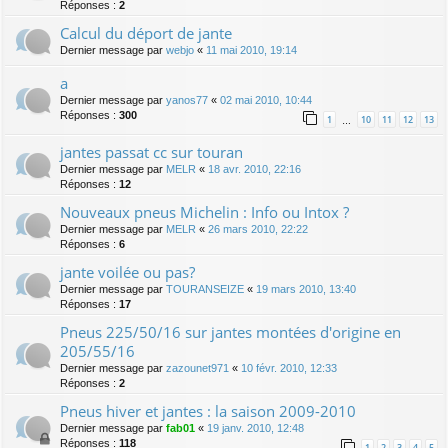
Réponses :
2
Calcul du déport de jante
Dernier message par
webjo
«
11 mai 2010, 19:14
a
Dernier message par
yanos77
«
02 mai 2010, 10:44
Réponses :
300
1
10
11
12
13
…
jantes passat cc sur touran
Dernier message par
MELR
«
18 avr. 2010, 22:16
Réponses :
12
Nouveaux pneus Michelin : Info ou Intox ?
Dernier message par
MELR
«
26 mars 2010, 22:22
Réponses :
6
jante voilée ou pas?
Dernier message par
TOURANSEIZE
«
19 mars 2010, 13:40
Réponses :
17
Pneus 225/50/16 sur jantes montées d'origine en
205/55/16
Dernier message par
zazounet971
«
10 févr. 2010, 12:33
Réponses :
2
Pneus hiver et jantes : la saison 2009-2010
Dernier message par
fab01
«
19 janv. 2010, 12:48
Réponses :
118
1
2
3
4
5