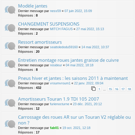
Modèle jantes
Dernier message par
ness59
«
07 juin 2022, 15:09
Réponses :
8
CHANGEMENT SUSPENSIONS
Dernier message par
MITCH FAGUS
«
27 mai 2022, 15:13
Réponses :
2
Ressort amortisseurs
Dernier message par
seattoledodu59160
«
14 mai 2022, 10:37
Réponses :
20
Entretien montage roues jantes graisse de cuivre
Dernier message par
resideur
«
04 mai 2022, 18:18
Réponses :
8
Pneus hiver et jantes : les saisons 2011 à maintenant
Dernier message par
vroumvroum1
«
22 janv. 2022, 09:04
Réponses :
432
1
15
16
17
18
…
Amortisseurs Touran 1.9 TDI 105 2007
Dernier message par
furienocturne
«
23 déc. 2021, 20:12
Réponses :
12
Carrossage des roues AR sur un Touran V2 réglable ou
non ?
Dernier message par
fab01
«
19 oct. 2021, 12:18
Réponses :
17