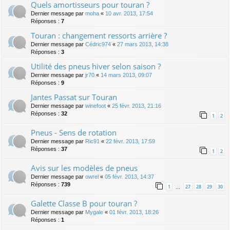
Quels amortisseurs pour touran ?
Dernier message par
moha
«
10 avr. 2013, 17:54
Réponses :
7
Touran : changement ressorts arrière ?
Dernier message par
Cédric974
«
27 mars 2013, 14:38
Réponses :
3
Utilité des pneus hiver selon saison ?
Dernier message par
jr70
«
14 mars 2013, 09:07
Réponses :
9
Jantes Passat sur Touran
Dernier message par
winefoot
«
25 févr. 2013, 21:16
Réponses :
32
1
2
Pneus - Sens de rotation
Dernier message par
Ric91
«
22 févr. 2013, 17:59
Réponses :
37
1
2
Avis sur les modèles de pneus
Dernier message par
owrel
«
05 févr. 2013, 14:37
Réponses :
739
1
27
28
29
30
…
Galette Classe B pour touran ?
Dernier message par
Mygale
«
01 févr. 2013, 18:26
Réponses :
1