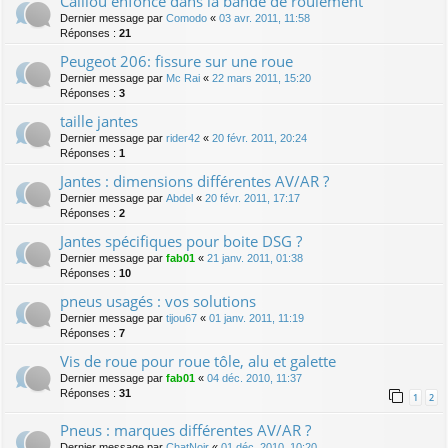
Caillou enfoncé dans la bande de roulement
Dernier message par
Comodo
«
03 avr. 2011, 11:58
Réponses :
21
Peugeot 206: fissure sur une roue
Dernier message par
Mc Rai
«
22 mars 2011, 15:20
Réponses :
3
taille jantes
Dernier message par
rider42
«
20 févr. 2011, 20:24
Réponses :
1
Jantes : dimensions différentes AV/AR ?
Dernier message par
Abdel
«
20 févr. 2011, 17:17
Réponses :
2
Jantes spécifiques pour boite DSG ?
Dernier message par
fab01
«
21 janv. 2011, 01:38
Réponses :
10
pneus usagés : vos solutions
Dernier message par
tijou67
«
01 janv. 2011, 11:19
Réponses :
7
Vis de roue pour roue tôle, alu et galette
Dernier message par
fab01
«
04 déc. 2010, 11:37
Réponses :
31
1
2
Pneus : marques différentes AV/AR ?
Dernier message par
ChatNoir
«
01 déc. 2010, 10:20