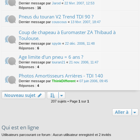
Dernier message par
Jarod
«
22 févr. 2007, 12:53
Réponses :
16
Pneus du touran V2 Trend TDI 90 ?
Dernier message par
couscous
«
13 févr. 2007, 18:47
Coup de chapeau à Euromaster ZA Thibaud à
Toulouse.
Dernier message par
spyde
«
22 déc. 2006, 11:48
Réponses :
6
Age limite d'un pneu = 6 ans ?
Dernier message par
touran21
«
21 nov. 2006, 11:47
Réponses :
4
Photos Amortisseurs Arrières - TDI 140
Dernier message par
ThinkDifferent
«
07 juin 2006, 09:45
Réponses :
4
Nouveau sujet
207 sujets • Page
1
sur
1
Aller à
Qui est en ligne
Utilisateurs parcourant ce forum : Aucun utilisateur enregistré et 2 invités