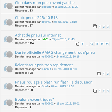
Clou dans mon pneu avant gauche
Dernier message par
lepoulpe
«
15 août 2013, 11:29
Réponses :
13
Choix pneus 225/40 R18
Dernier message par
goten62
«
05 juil. 2013, 18:10
Réponses :
57
1
2
3
Achat de pneu sur internet
Dernier message par
fab01
«
09 juin 2013, 21:43
Réponses :
457
1
16
17
18
19
…
Durée officielle AMAG changement roue/pneu
Dernier message par
vs400601
«
24 mai 2013, 10:18
Ralentisseur pris trop rapidement
Dernier message par
le bahut
«
06 mai 2013, 09:39
Réponses :
28
1
2
Pneus roulage à plat " run flat ": la discussion
Dernier message par
Goall
«
20 avr. 2013, 19:55
Réponses :
50
1
2
3
Boulons excentriques?
Dernier message par
vs400601
«
11 avr. 2013, 15:01
Réponses :
2