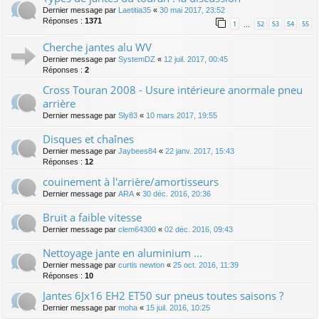
Dernier message par
Laetitia35
«
30 mai 2017, 23:52
Réponses :
1371
1
52
53
54
55
…
Cherche jantes alu WV
Dernier message par
SystemDZ
«
12 juil. 2017, 00:45
Réponses :
2
Cross Touran 2008 - Usure intérieure anormale pneu
arrière
Dernier message par
Sly83
«
10 mars 2017, 19:55
Disques et chaînes
Dernier message par
Jaybees84
«
22 janv. 2017, 15:43
Réponses :
12
couinement à l'arrière/amortisseurs
Dernier message par
ARA
«
30 déc. 2016, 20:36
Bruit a faible vitesse
Dernier message par
clem64300
«
02 déc. 2016, 09:43
Nettoyage jante en aluminium ...
Dernier message par
curtis newton
«
25 oct. 2016, 11:39
Réponses :
10
Jantes 6Jx16 EH2 ET50 sur pneus toutes saisons ?
Dernier message par
moha
«
15 juil. 2016, 10:25