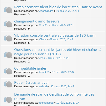
Réponses :
1
Remplacement silent bloc de barre stabilisatrice avant
Dernier message par
AdamOndra
«
10 déc. 2025, 22:54
Réponses :
3
changement d'amortisseurs
Dernier message par
Sasa25
«
30 nov. 2025, 23:28
Réponses :
9
Vibration console centrale au dessus de 130 km/h
Dernier message par
Clemc
«
02 sept. 2025, 13:43
Réponses :
6
Questions concernant les jantes été hiver et chaînes à
neige pour Touran 5T (2019)
Dernier message par
Joss
«
13 juil. 2025, 01:25
Réponses :
2
Compatibilité jantes
Dernier message par
franck59
«
18 avr. 2025, 17:02
Réponses :
1
Roue - écrous antivol
Dernier message par
neitsab
«
30 mars 2025, 14:47
Demande de scan de Certificat de conformité des
touran
Dernier message par
totonenabou
«
12 févr. 2024, 17:17