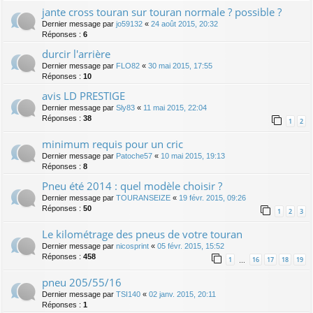
jante cross touran sur touran normale ? possible ?
Dernier message par
jo59132
«
24 août 2015, 20:32
Réponses :
6
durcir l'arrière
Dernier message par
FLO82
«
30 mai 2015, 17:55
Réponses :
10
avis LD PRESTIGE
Dernier message par
Sly83
«
11 mai 2015, 22:04
Réponses :
38
1
2
minimum requis pour un cric
Dernier message par
Patoche57
«
10 mai 2015, 19:13
Réponses :
8
Pneu été 2014 : quel modèle choisir ?
Dernier message par
TOURANSEIZE
«
19 févr. 2015, 09:26
Réponses :
50
1
2
3
Le kilométrage des pneus de votre touran
Dernier message par
nicosprint
«
05 févr. 2015, 15:52
Réponses :
458
1
16
17
18
19
…
pneu 205/55/16
Dernier message par
TSI140
«
02 janv. 2015, 20:11
Réponses :
1