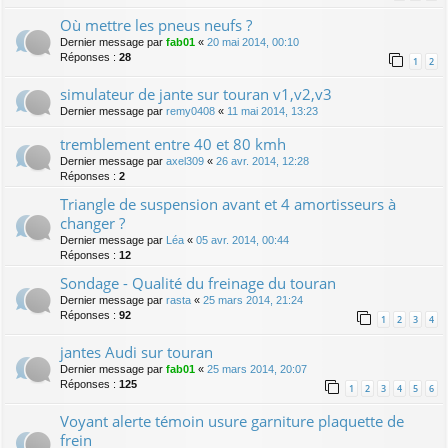
Où mettre les pneus neufs ?
Dernier message par
fab01
«
20 mai 2014, 00:10
Réponses :
28
1
2
simulateur de jante sur touran v1,v2,v3
Dernier message par
remy0408
«
11 mai 2014, 13:23
tremblement entre 40 et 80 kmh
Dernier message par
axel309
«
26 avr. 2014, 12:28
Réponses :
2
Triangle de suspension avant et 4 amortisseurs à
changer ?
Dernier message par
Léa
«
05 avr. 2014, 00:44
Réponses :
12
Sondage - Qualité du freinage du touran
Dernier message par
rasta
«
25 mars 2014, 21:24
Réponses :
92
1
2
3
4
jantes Audi sur touran
Dernier message par
fab01
«
25 mars 2014, 20:07
Réponses :
125
1
2
3
4
5
6
Voyant alerte témoin usure garniture plaquette de
frein