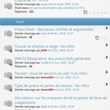
Charte de TP - A lire
Dernier message par
supercook
«
14 juil. 2025, 21:25
Posté dans
Accueil et présentations des membres de TP :)
Réponses :
121
1
2
3
4
5
Sujets
Pneus hiver : des essais chiffrés et argumentés
Dernier message par
ratou
«
08 déc. 2019, 13:47
Réponses :
42
1
2
Touran et chaînes à neige : les infos
Dernier message par
jef10
«
02 déc. 2006, 09:33
[INFO] Désignation des pneus (Info générale)
Dernier message par
cyril92
«
14 oct. 2006, 16:24
Réponses :
16
Touran : roue de secours ou pas ? Les infos
Dernier message par
lorenz054
«
20 avr. 2005, 22:17
Type de pneus et jantes du touran : les infos
Dernier message par
lorenz054
«
01 avr. 2005, 10:16
Vos retours sur les marques de kit et pièces de bras de
suspensions
Dernier message par
Sly83
«
01 févr. 2026, 18:58