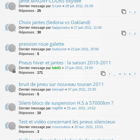
jante MAGNY-COURS oxydée
Dernier message par
S-Line
«
28 juil. 2011, 01:09
Réponses :
25
1
2
Choix jantes (Sedona vs Oakland)
Dernier message par
happyswiss
«
27 juin 2011, 11:06
Réponses :
30
1
2
pression roue galette
Dernier message par
toutounoir
«
23 juin 2011, 20:56
Réponses :
5
Pneus hiver et jantes : la saison 2010-2011
Dernier message par
fab01
«
23 juin 2011, 14:50
Réponses :
171
1
4
5
6
7
…
bruit de pneu sur nouveau touran 2011
Dernier message par
interaph
«
07 juin 2011, 23:30
Réponses :
5
Silent-blocs de suspension H.S à 57000km ?
Dernier message par
mig95fr
«
25 avr. 2011, 14:52
Réponses :
10
Test et vidéo concernant les pneus silencieux
Dernier message par
crouzoulous
«
20 avr. 2011, 13:51
Réponses :
3