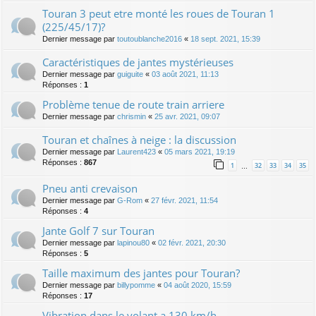
Touran 3 peut etre monté les roues de Touran 1
(225/45/17)?
Dernier message par
toutoublanche2016
«
18 sept. 2021, 15:39
Caractéristiques de jantes mystérieuses
Dernier message par
guiguite
«
03 août 2021, 11:13
Réponses :
1
Problème tenue de route train arriere
Dernier message par
chrismin
«
25 avr. 2021, 09:07
Touran et chaînes à neige : la discussion
Dernier message par
Laurent423
«
05 mars 2021, 19:19
Réponses :
867
1
32
33
34
35
…
Pneu anti crevaison
Dernier message par
G-Rom
«
27 févr. 2021, 11:54
Réponses :
4
Jante Golf 7 sur Touran
Dernier message par
lapinou80
«
02 févr. 2021, 20:30
Réponses :
5
Taille maximum des jantes pour Touran?
Dernier message par
billypomme
«
04 août 2020, 15:59
Réponses :
17
Vibration dans le volant a 130 km/h