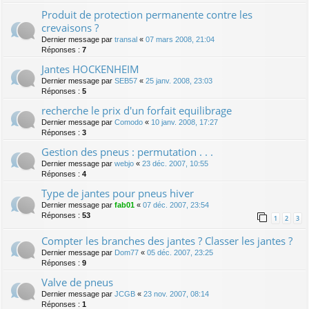
Produit de protection permanente contre les
crevaisons ?
Dernier message par
transal
«
07 mars 2008, 21:04
Réponses :
7
Jantes HOCKENHEIM
Dernier message par
SEB57
«
25 janv. 2008, 23:03
Réponses :
5
recherche le prix d'un forfait equilibrage
Dernier message par
Comodo
«
10 janv. 2008, 17:27
Réponses :
3
Gestion des pneus : permutation . . .
Dernier message par
webjo
«
23 déc. 2007, 10:55
Réponses :
4
Type de jantes pour pneus hiver
Dernier message par
fab01
«
07 déc. 2007, 23:54
Réponses :
53
1
2
3
Compter les branches des jantes ? Classer les jantes ?
Dernier message par
Dom77
«
05 déc. 2007, 23:25
Réponses :
9
Valve de pneus
Dernier message par
JCGB
«
23 nov. 2007, 08:14
Réponses :
1