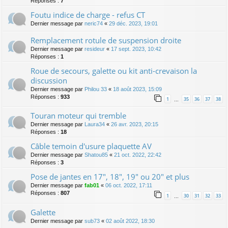
Réponses :
7
Foutu indice de charge - refus CT
Dernier message par
neric74
«
29 déc. 2023, 19:01
Remplacement rotule de suspension droite
Dernier message par
resideur
«
17 sept. 2023, 10:42
Réponses :
1
Roue de secours, galette ou kit anti-crevaison la
discussion
Dernier message par
Philou 33
«
18 août 2023, 15:09
Réponses :
933
1
35
36
37
38
…
Touran moteur qui tremble
Dernier message par
Laura34
«
26 avr. 2023, 20:15
Réponses :
18
Câble temoin d'usure plaquette AV
Dernier message par
Shatou85
«
21 oct. 2022, 22:42
Réponses :
3
Pose de jantes en 17", 18", 19" ou 20" et plus
Dernier message par
fab01
«
06 oct. 2022, 17:11
Réponses :
807
1
30
31
32
33
…
Galette
Dernier message par
sub73
«
02 août 2022, 18:30