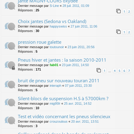
jante MAGNY-COURS oxydée
Dernier message par
S-Line
«
28 juil. 2011, 01:09
Réponses :
25
1
2
Choix jantes (Sedona vs Oakland)
Dernier message par
happyswiss
«
27 juin 2011, 11:06
Réponses :
30
1
2
pression roue galette
Dernier message par
toutounoir
«
23 juin 2011, 20:56
Réponses :
5
Pneus hiver et jantes : la saison 2010-2011
Dernier message par
fab01
«
23 juin 2011, 14:50
Réponses :
171
1
4
5
6
7
…
bruit de pneu sur nouveau touran 2011
Dernier message par
interaph
«
07 juin 2011, 23:30
Réponses :
5
Silent-blocs de suspension H.S à 57000km ?
Dernier message par
mig95fr
«
25 avr. 2011, 14:52
Réponses :
10
Test et vidéo concernant les pneus silencieux
Dernier message par
crouzoulous
«
20 avr. 2011, 13:51
Réponses :
3