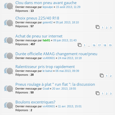
Clou dans mon pneu avant gauche
Dernier message par
lepoulpe
«
15 août 2013, 11:29
Réponses :
13
Choix pneus 225/40 R18
Dernier message par
goten62
«
05 juil. 2013, 18:10
Réponses :
57
1
2
3
Achat de pneu sur internet
Dernier message par
fab01
«
09 juin 2013, 21:43
Réponses :
457
1
16
17
18
19
…
Durée officielle AMAG changement roue/pneu
Dernier message par
vs400601
«
24 mai 2013, 10:18
Ralentisseur pris trop rapidement
Dernier message par
le bahut
«
06 mai 2013, 09:39
Réponses :
28
1
2
Pneus roulage à plat " run flat ": la discussion
Dernier message par
Goall
«
20 avr. 2013, 19:55
Réponses :
50
1
2
3
Boulons excentriques?
Dernier message par
vs400601
«
11 avr. 2013, 15:01
Réponses :
2