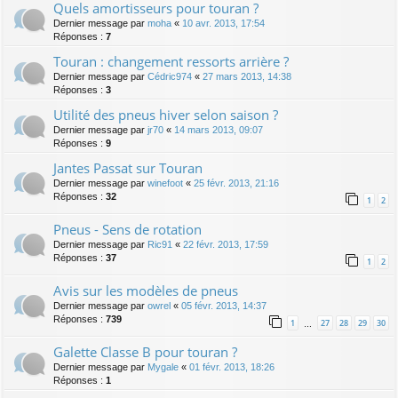
Quels amortisseurs pour touran ?
Dernier message par
moha
«
10 avr. 2013, 17:54
Réponses :
7
Touran : changement ressorts arrière ?
Dernier message par
Cédric974
«
27 mars 2013, 14:38
Réponses :
3
Utilité des pneus hiver selon saison ?
Dernier message par
jr70
«
14 mars 2013, 09:07
Réponses :
9
Jantes Passat sur Touran
Dernier message par
winefoot
«
25 févr. 2013, 21:16
Réponses :
32
1
2
Pneus - Sens de rotation
Dernier message par
Ric91
«
22 févr. 2013, 17:59
Réponses :
37
1
2
Avis sur les modèles de pneus
Dernier message par
owrel
«
05 févr. 2013, 14:37
Réponses :
739
1
27
28
29
30
…
Galette Classe B pour touran ?
Dernier message par
Mygale
«
01 févr. 2013, 18:26
Réponses :
1