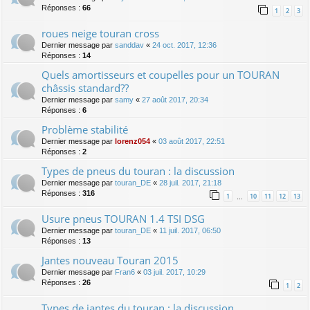
Réponses :
66
1
2
3
roues neige touran cross
Dernier message par
sanddav
«
24 oct. 2017, 12:36
Réponses :
14
Quels amortisseurs et coupelles pour un TOURAN
châssis standard??
Dernier message par
samy
«
27 août 2017, 20:34
Réponses :
6
Problème stabilité
Dernier message par
lorenz054
«
03 août 2017, 22:51
Réponses :
2
Types de pneus du touran : la discussion
Dernier message par
touran_DE
«
28 juil. 2017, 21:18
Réponses :
316
1
10
11
12
13
…
Usure pneus TOURAN 1.4 TSI DSG
Dernier message par
touran_DE
«
11 juil. 2017, 06:50
Réponses :
13
Jantes nouveau Touran 2015
Dernier message par
Fran6
«
03 juil. 2017, 10:29
Réponses :
26
1
2
Types de jantes du touran : la discussion