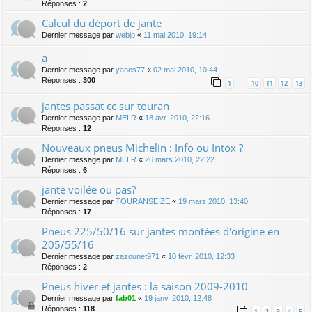
Réponses :
2
Calcul du déport de jante
Dernier message par
webjo
«
11 mai 2010, 19:14
a
Dernier message par
yanos77
«
02 mai 2010, 10:44
Réponses :
300
1
10
11
12
13
…
jantes passat cc sur touran
Dernier message par
MELR
«
18 avr. 2010, 22:16
Réponses :
12
Nouveaux pneus Michelin : Info ou Intox ?
Dernier message par
MELR
«
26 mars 2010, 22:22
Réponses :
6
jante voilée ou pas?
Dernier message par
TOURANSEIZE
«
19 mars 2010, 13:40
Réponses :
17
Pneus 225/50/16 sur jantes montées d'origine en
205/55/16
Dernier message par
zazounet971
«
10 févr. 2010, 12:33
Réponses :
2
Pneus hiver et jantes : la saison 2009-2010
Dernier message par
fab01
«
19 janv. 2010, 12:48
Réponses :
118
1
2
3
4
5