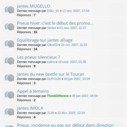
Jantes MUGELLO
Dernier message par
DSG_91
«
12 nov. 2007, 17:58
Réponses :
7
Pneus hiver: c'est le début des promo...
Dernier message par
Stroke
«
01 nov. 2007, 11:27
Réponses :
15
Equilibrage sur jantes alliage
Dernier message par
Olive59
«
24 oct. 2007, 11:33
Réponses :
14
Les pneus silencieux ?
Dernier message par
zafira
«
19 sept. 2007, 01:36
Réponses :
9
Jantes du new beetle sur le Touran
Dernier message par
DUFOUR
«
08 juin 2007, 10:09
Réponses :
3
Appel à témoins
Dernier message par
ThinkDifferent
«
05 juin 2007, 08:58
Réponses :
2
Jantes IMOLA
Dernier message par
JL3K
«
22 févr. 2007, 22:24
Réponses :
6
Pneus, incidence ou pas sur défaut dans direction