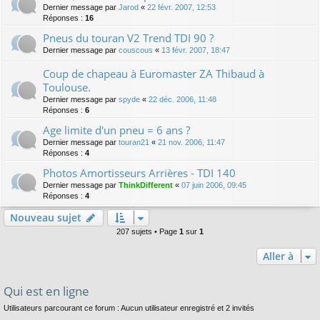
Dernier message par
Jarod
«
22 févr. 2007, 12:53
Réponses :
16
Pneus du touran V2 Trend TDI 90 ?
Dernier message par
couscous
«
13 févr. 2007, 18:47
Coup de chapeau à Euromaster ZA Thibaud à
Toulouse.
Dernier message par
spyde
«
22 déc. 2006, 11:48
Réponses :
6
Age limite d'un pneu = 6 ans ?
Dernier message par
touran21
«
21 nov. 2006, 11:47
Réponses :
4
Photos Amortisseurs Arrières - TDI 140
Dernier message par
ThinkDifferent
«
07 juin 2006, 09:45
Réponses :
4
Nouveau sujet
207 sujets • Page
1
sur
1
Aller à
Qui est en ligne
Utilisateurs parcourant ce forum : Aucun utilisateur enregistré et 2 invités