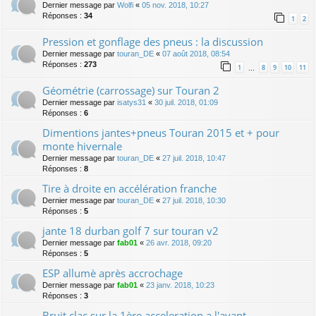
Dernier message par
Wolfi
«
05 nov. 2018, 10:27
Réponses :
34
1
2
Pression et gonflage des pneus : la discussion
Dernier message par
touran_DE
«
07 août 2018, 08:54
Réponses :
273
1
8
9
10
11
…
Géométrie (carrossage) sur Touran 2
Dernier message par
isatys31
«
30 juil. 2018, 01:09
Réponses :
6
Dimentions jantes+pneus Touran 2015 et + pour
monte hivernale
Dernier message par
touran_DE
«
27 juil. 2018, 10:47
Réponses :
8
Tire à droite en accélération franche
Dernier message par
touran_DE
«
27 juil. 2018, 10:30
Réponses :
5
jante 18 durban golf 7 sur touran v2
Dernier message par
fab01
«
26 avr. 2018, 09:20
Réponses :
5
ESP allumè après accrochage
Dernier message par
fab01
«
23 janv. 2018, 10:23
Réponses :
3
Bruit clac sur la 1ère acceleration a l'avant