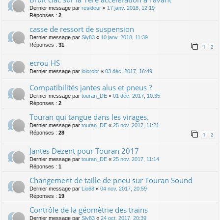
Dernier message par
resideur
«
17 janv. 2018, 12:19
Réponses :
2
casse de ressort de suspension
Dernier message par
Sly83
«
10 janv. 2018, 11:39
Réponses :
31
1
2
ecrou HS
Dernier message par
lolorobr
«
03 déc. 2017, 16:49
Compatibilités jantes alus et pneus ?
Dernier message par
touran_DE
«
01 déc. 2017, 10:35
Réponses :
2
Touran qui tangue dans les virages.
Dernier message par
touran_DE
«
25 nov. 2017, 11:21
Réponses :
28
1
2
Jantes Dezent pour Touran 2017
Dernier message par
touran_DE
«
25 nov. 2017, 11:14
Réponses :
1
Changement de taille de pneu sur Touran Sound
Dernier message par
Lio68
«
04 nov. 2017, 20:59
Réponses :
19
Contrôle de la géomètrie des trains
Dernier message par
Sly83
«
24 oct. 2017, 20:39