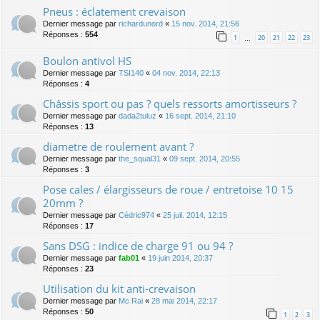
Pneus : éclatement crevaison
Dernier message par
richardunord
«
15 nov. 2014, 21:56
Réponses :
554
1
20
21
22
23
…
Boulon antivol HS
Dernier message par
TSI140
«
04 nov. 2014, 22:13
Réponses :
4
Châssis sport ou pas ? quels ressorts amortisseurs ?
Dernier message par
dada2tuluz
«
16 sept. 2014, 21:10
Réponses :
13
diametre de roulement avant ?
Dernier message par
the_squal31
«
09 sept. 2014, 20:55
Réponses :
3
Pose cales / élargisseurs de roue / entretoise 10 15
20mm ?
Dernier message par
Cédric974
«
25 juil. 2014, 12:15
Réponses :
17
Sans DSG : indice de charge 91 ou 94 ?
Dernier message par
fab01
«
19 juin 2014, 20:37
Réponses :
23
Utilisation du kit anti-crevaison
Dernier message par
Mc Rai
«
28 mai 2014, 22:17
Réponses :
50
1
2
3