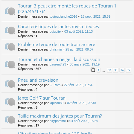
Touran 3 peut etre monté les roues de Touran 1
(225/45/17)?
Dernier message par
toutoublanche2016
«
18 sept. 2021, 15:39
Caractéristiques de jantes mystérieuses
Dernier message par
guiguite
«
03 août 2021, 11:13
Réponses :
1
Problème tenue de route train arriere
Dernier message par
chrismin
«
25 avr. 2021, 09:07
Touran et chaînes à neige : la discussion
Dernier message par
Laurent423
«
05 mars 2021, 19:19
Réponses :
867
1
32
33
34
35
…
Pneu anti crevaison
Dernier message par
G-Rom
«
27 févr. 2021, 11:54
Réponses :
4
Jante Golf 7 sur Touran
Dernier message par
lapinou80
«
02 févr. 2021, 20:30
Réponses :
5
Taille maximum des jantes pour Touran?
Dernier message par
billypomme
«
04 août 2020, 15:59
Réponses :
17
Vibration dans le volant a 130 km/h