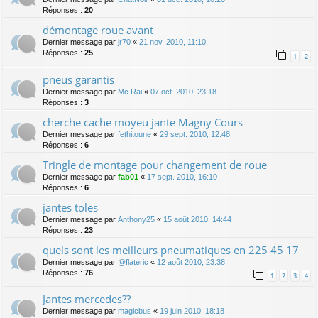
Réponses :
20
démontage roue avant
Dernier message par
jr70
«
21 nov. 2010, 11:10
Réponses :
25
1
2
pneus garantis
Dernier message par
Mc Rai
«
07 oct. 2010, 23:18
Réponses :
3
cherche cache moyeu jante Magny Cours
Dernier message par
fethitoune
«
29 sept. 2010, 12:48
Réponses :
6
Tringle de montage pour changement de roue
Dernier message par
fab01
«
17 sept. 2010, 16:10
Réponses :
6
jantes toles
Dernier message par
Anthony25
«
15 août 2010, 14:44
Réponses :
23
quels sont les meilleurs pneumatiques en 225 45 17
Dernier message par
@flateric
«
12 août 2010, 23:38
Réponses :
76
1
2
3
4
Jantes mercedes??
Dernier message par
magicbus
«
19 juin 2010, 18:18