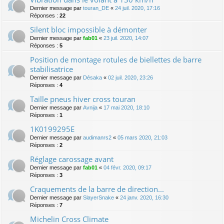
Dernier message par
touran_DE
«
24 juil. 2020, 17:16
Réponses :
22
Silent bloc impossible à démonter
Dernier message par
fab01
«
23 juil. 2020, 14:07
Réponses :
5
Position de montage rotules de biellettes de barre
stabilisatrice
Dernier message par
Désaka
«
02 juil. 2020, 23:26
Réponses :
4
Taille pneus hiver cross touran
Dernier message par
Avnija
«
17 mai 2020, 18:10
Réponses :
1
1K0199295E
Dernier message par
audimanrs2
«
05 mars 2020, 21:03
Réponses :
2
Réglage carossage avant
Dernier message par
fab01
«
04 févr. 2020, 09:17
Réponses :
3
Craquements de la barre de direction...
Dernier message par
SlayerSnake
«
24 janv. 2020, 16:30
Réponses :
7
Michelin Cross Climate