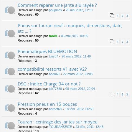
Comment réparer une jante alu rayée ?
Dernier message par
poupmax
«
25 mai 2012, 11:10
Réponses :
60
1
2
3
Pneus sur touran neuf : marques, dimensions, date,
etc ... ?
Dernier message par
fab01
«
05 mai 2012, 00:05
Réponses :
50
1
2
3
Pneumatiques BLUEMOTION
Dernier message par
tixis57
«
28 mars 2012, 11:49
Réponses :
3
compatibilité ressorts V1 avec V2?
Dernier message par
badu69
«
22 mars 2012, 21:08
DSG : Indice Charge 94 or not ?
Dernier message par
jch77380
«
08 mars 2012, 22:04
Réponses :
62
1
2
3
Pression pneus en 15 pouces
Dernier message par
hornet68
«
18 févr. 2012, 06:55
Réponses :
4
Touran : centrage des jantes sur moyeu
Dernier message par
TOURANSEIZE
«
23 déc. 2011, 12:45
Réponses :
19