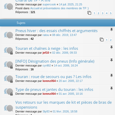
Charte de TP - A lire
Dernier message par
supercook
«
14 juil. 2025, 21:25
Posté dans
Accueil et présentations des membres de TP :)
Réponses :
121
1
2
3
4
5
Sujets
Pneus hiver : des essais chiffrés et argumentés
Dernier message par
ratou
«
08 déc. 2019, 13:47
Réponses :
42
1
2
Touran et chaînes à neige : les infos
Dernier message par
jef10
«
02 déc. 2006, 09:33
[INFO] Désignation des pneus (Info générale)
Dernier message par
cyril92
«
14 oct. 2006, 16:24
Réponses :
16
Touran : roue de secours ou pas ? Les infos
Dernier message par
lorenz054
«
20 avr. 2005, 22:17
Type de pneus et jantes du touran : les infos
Dernier message par
lorenz054
«
01 avr. 2005, 10:16
Vos retours sur les marques de kit et pièces de bras de
suspensions
Dernier message par
Sly83
«
01 févr. 2026, 18:58