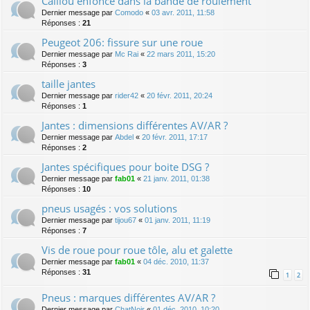
Caillou enfoncé dans la bande de roulement
Dernier message par
Comodo
«
03 avr. 2011, 11:58
Réponses :
21
Peugeot 206: fissure sur une roue
Dernier message par
Mc Rai
«
22 mars 2011, 15:20
Réponses :
3
taille jantes
Dernier message par
rider42
«
20 févr. 2011, 20:24
Réponses :
1
Jantes : dimensions différentes AV/AR ?
Dernier message par
Abdel
«
20 févr. 2011, 17:17
Réponses :
2
Jantes spécifiques pour boite DSG ?
Dernier message par
fab01
«
21 janv. 2011, 01:38
Réponses :
10
pneus usagés : vos solutions
Dernier message par
tijou67
«
01 janv. 2011, 11:19
Réponses :
7
Vis de roue pour roue tôle, alu et galette
Dernier message par
fab01
«
04 déc. 2010, 11:37
Réponses :
31
1
2
Pneus : marques différentes AV/AR ?
Dernier message par
ChatNoir
«
01 déc. 2010, 10:20