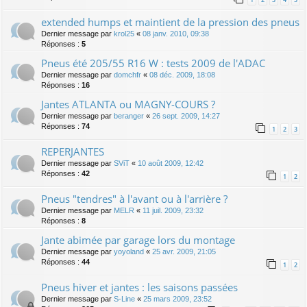
extended humps et maintient de la pression des pneus
Dernier message par
krol25
«
08 janv. 2010, 09:38
Réponses :
5
Pneus été 205/55 R16 W : tests 2009 de l'ADAC
Dernier message par
domchfr
«
08 déc. 2009, 18:08
Réponses :
16
Jantes ATLANTA ou MAGNY-COURS ?
Dernier message par
beranger
«
26 sept. 2009, 14:27
Réponses :
74
1
2
3
REPERJANTES
Dernier message par
SViT
«
10 août 2009, 12:42
Réponses :
42
1
2
Pneus "tendres" à l'avant ou à l'arrière ?
Dernier message par
MELR
«
11 juil. 2009, 23:32
Réponses :
8
Jante abimée par garage lors du montage
Dernier message par
yoyoland
«
25 avr. 2009, 21:05
Réponses :
44
1
2
Pneus hiver et jantes : les saisons passées
Dernier message par
S-Line
«
25 mars 2009, 23:52