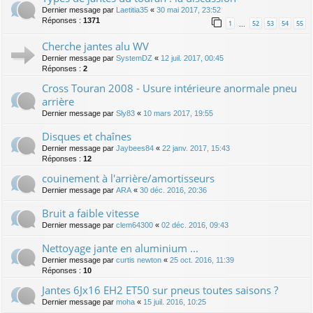
Dernier message par
Laetitia35
«
30 mai 2017, 23:52
Réponses :
1371
1
52
53
54
55
…
Cherche jantes alu WV
Dernier message par
SystemDZ
«
12 juil. 2017, 00:45
Réponses :
2
Cross Touran 2008 - Usure intérieure anormale pneu
arrière
Dernier message par
Sly83
«
10 mars 2017, 19:55
Disques et chaînes
Dernier message par
Jaybees84
«
22 janv. 2017, 15:43
Réponses :
12
couinement à l'arrière/amortisseurs
Dernier message par
ARA
«
30 déc. 2016, 20:36
Bruit a faible vitesse
Dernier message par
clem64300
«
02 déc. 2016, 09:43
Nettoyage jante en aluminium ...
Dernier message par
curtis newton
«
25 oct. 2016, 11:39
Réponses :
10
Jantes 6Jx16 EH2 ET50 sur pneus toutes saisons ?
Dernier message par
moha
«
15 juil. 2016, 10:25