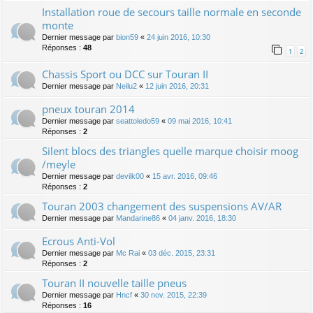
Installation roue de secours taille normale en seconde
monte
Dernier message par
bion59
«
24 juin 2016, 10:30
Réponses :
48
1
2
Chassis Sport ou DCC sur Touran II
Dernier message par
Neilu2
«
12 juin 2016, 20:31
pneux touran 2014
Dernier message par
seattoledo59
«
09 mai 2016, 10:41
Réponses :
2
Silent blocs des triangles quelle marque choisir moog
/meyle
Dernier message par
devilk00
«
15 avr. 2016, 09:46
Réponses :
2
Touran 2003 changement des suspensions AV/AR
Dernier message par
Mandarine86
«
04 janv. 2016, 18:30
Ecrous Anti-Vol
Dernier message par
Mc Rai
«
03 déc. 2015, 23:31
Réponses :
2
Touran II nouvelle taille pneus
Dernier message par
Hncf
«
30 nov. 2015, 22:39
Réponses :
16