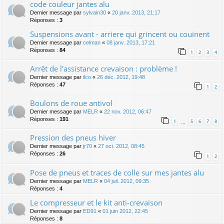
code couleur jantes alu
Dernier message par
sylvain30
«
20 janv. 2013, 21:17
Réponses :
3
Suspensions avant - arriere qui grincent ou couinent
Dernier message par
celman
«
08 janv. 2013, 17:21
Réponses :
84
1
2
3
4
Arrêt de l'assistance crevaison : problème !
Dernier message par
ilco
«
26 déc. 2012, 19:48
Réponses :
47
1
2
Boulons de roue antivol
Dernier message par
MELR
«
22 nov. 2012, 06:47
Réponses :
191
1
5
6
7
8
…
Pression des pneus hiver
Dernier message par
jr70
«
27 oct. 2012, 08:45
Réponses :
26
1
2
Pose de pneus et traces de colle sur mes jantes alu
Dernier message par
MELR
«
04 juil. 2012, 09:35
Réponses :
4
Le compresseur et le kit anti-crevaison
Dernier message par
ED91
«
01 juin 2012, 22:45
Réponses :
8