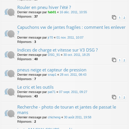
Rouler en pneu hiver l'été ?
Dernier message par
fab01
«
16 déc. 2011, 10:55
Réponses :
37
1
2
Capuchons vw de jantes fragiles : comment les enlever
?
Dernier message par
jr70
«
01 nov. 2011, 10:07
Réponses :
3
Indices de charge et vitesse sur V3 DSG ?
Dernier message par
DSG_91
«
30 oct. 2011, 18:25
Réponses :
40
1
2
pneus neige et capteur de pression
Dernier message par
snap1
«
28 oct. 2011, 08:43
Réponses :
7
Le cric et les outils
Dernier message par
pat71
«
07 sept. 2011, 09:27
Réponses :
43
1
2
Recherche - photo de touran et jantes de passat le
mans
Dernier message par
chicheng
«
30 août 2011, 19:58
Réponses :
2