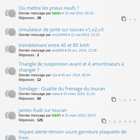
Où mettre les pneus neufs ?
Dernier message par
fab01
«
20 mai 2014, 00:10
Réponses :
28
1
2
simulateur de jante sur touran v1,v2,v3
Dernier message par
remy0408
«
11 mai 2014, 13:23
tremblement entre 40 et 80 kmh
Dernier message par
axel309
«
26 avr. 2014, 12:28
Réponses :
2
Triangle de suspension avant et 4 amortisseurs à
changer ?
Dernier message par
Léa
«
05 avr. 2014, 00:44
Réponses :
12
Sondage - Qualité du freinage du touran
Dernier message par
rasta
«
25 mars 2014, 21:24
Réponses :
92
1
2
3
4
jantes Audi sur touran
Dernier message par
fab01
«
25 mars 2014, 20:07
Réponses :
125
1
2
3
4
5
6
Voyant alerte témoin usure garniture plaquette de
frein