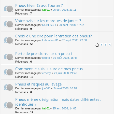
Pneus hiver Cross Touran ?
Dernier message par
fab01
«
06 oct. 2008, 23:11
Réponses :
7
Votre avis sur les marques de jantes ?
Dernier message par
RUBESCH
«
20 sept. 2008, 13:37
Réponses :
9
Choix d'une cire pour l'entretien des pneus?
Dernier message par
Leboubou111
«
07 sept. 2008, 22:50
Réponses :
56
1
2
3
Perte de pressions sur un pneu ?
Dernier message par
kopke
«
16 août 2008, 18:43
Réponses :
6
Comment je suis l'usure de mes pneus
Dernier message par
creepy
«
21 juin 2008, 21:43
Réponses :
15
Pneus et risques au lavage !
Dernier message par
joe068
«
24 mai 2008, 10:18
Réponses :
6
Pneus même désignation mais dates différentes :
identiques ?
Dernier message par
fab01
«
15 avr. 2008, 14:05
Réponses :
12