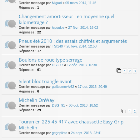
Dernier message par
Miguel
«
05 mars 2014, 11:45
Réponses :
1
Changement amortisseur : en moyenne quel
kilometrage ?
Dernier message par
lepoulpe
«
27 févr. 2014, 16:02
Réponses :
22
Pneus été 2010 : des essais chiffrés et argumentés
Dernier message par
TSI140
«
20 févr. 2014, 12:58
Réponses :
17
Boulons de roue type serrage
Dernier message par
DSG77
«
12 déc. 2013, 16:30
Réponses :
61
1
2
3
Silent bloc triangle avant
Dernier message par
guillaumevlv62
«
17 oct. 2013, 20:49
Réponses :
6
Michelin OnWay
Dernier message par
DSG_91
«
06 oct. 2013, 18:52
Réponses :
29
1
2
Touran en 225 45 R17 avec chaussette Easy Grip
Michelin
Dernier message par
gegepilote
«
24 sept. 2013, 23:41