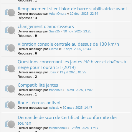
Réponses :
1
Remplacement silent bloc de barre stabilisatrice avant
Dernier message par
AdamOndra
«
10 déc. 2025, 22:54
Réponses :
3
changement d'amortisseurs
Dernier message par
Sasa25
«
30 nov. 2025, 23:28
Réponses :
9
Vibration console centrale au dessus de 130 km/h
Dernier message par
Clemc
«
02 sept. 2025, 13:43
Réponses :
6
Questions concernant les jantes été hiver et chaînes à
neige pour Touran 5T (2019)
Dernier message par
Joss
«
13 juil. 2025, 01:25
Réponses :
2
Compatibilité jantes
Dernier message par
franck59
«
18 avr. 2025, 17:02
Réponses :
1
Roue - écrous antivol
Dernier message par
neitsab
«
30 mars 2025, 14:47
Demande de scan de Certificat de conformité des
touran
Dernier message par
totonenabou
«
12 févr. 2024, 17:17