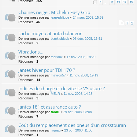
Réponses :
365
1
12
13
14
15
…
Chaines neige : Michelin Easy Grip
Dernier message par
jean-philippe
«
24 mars 2009, 15:59
Réponses :
46
1
2
cache moyeu atlanta baladeur
Dernier message par
blackisblack
«
08 déc. 2008, 13:51
Réponses :
2
Vibrations...
Dernier message par
fabricox
«
17 nov. 2008, 19:20
Réponses :
1
Jantes hiver pour TDI 170 ?
Dernier message par
mayron57
«
11 nov. 2008, 19:19
Réponses :
14
Indices de charge et de vitesse VS usure ?
Dernier message par
MELR
«
11 nov. 2008, 14:28
Réponses :
3
Jantes 18" et assurance auto ?
Dernier message par
fab01
«
29 oct. 2008, 08:08
Réponses :
7
Coût du remplacement des pneus d'un crosstouran
Dernier message par
niquau
«
23 oct. 2008, 11:00
Réponses :
1