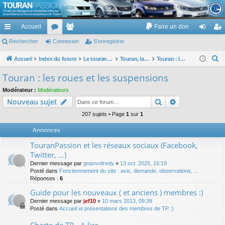
TouranPassion
Accueil
Faire un don
Le forum des propriétaires ou futurs acquéreurs du Volkswagen Touran
cc
Rechercher
or
Connexion
e
S’enregistrer
on
’e
ès
u
m
ne
nr
R
Accueil
Index du forum
Le touran dans ses versions I (V1 V2 V3) et II ...
Touran, la mécanique : moteurs, boites, transmissions, freins, direction, roues
Touran : les roues et les suspensions
e
ra
m
br
xi
eg
Touran : les roues et les suspensions
c
pi
s
es
on
ist
Modérateur :
Modérateurs
h
Rechercher
Recherche av
Nouveau sujet
de
re
e
r
207 sujets • Page
1
sur
1
r
c
Annonces
h
TouranPassion et les réseaux sociaux (Facebook,
e
Twitter, ...)
r
Dernier message par
gnanvofredy
«
13 oct. 2025, 16:19
Posté dans
Fonctionnement du site : avis, demande, observations, ...
Réponses :
6
Guide pour les nouveaux ( et anciens ) membres :)
Dernier message par
jef10
«
10 mars 2013, 09:39
Posté dans
Accueil et présentations des membres de TP :)