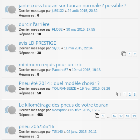
jante cross touran sur touran normale ? possible ?
Dernier message par
jo59132
«
24 août 2015, 20:32
Réponses :
6
durcir l'arrière
Dernier message par
FLO82
«
30 mai 2015, 17:55
Réponses :
10
avis LD PRESTIGE
Dernier message par
Sly83
«
11 mai 2015, 22:04
Réponses :
38
1
2
minimum requis pour un cric
Dernier message par
Patoche57
«
10 mai 2015, 19:13
Réponses :
8
Pneu été 2014 : quel modèle choisir ?
Dernier message par
TOURANSEIZE
«
19 févr. 2015, 09:26
Réponses :
50
1
2
3
Le kilométrage des pneus de votre touran
Dernier message par
nicosprint
«
05 févr. 2015, 15:52
Réponses :
458
1
16
17
18
19
…
pneu 205/55/16
Dernier message par
TSI140
«
02 janv. 2015, 20:11
Réponses :
1