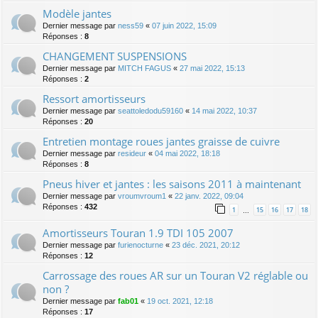
Modèle jantes
Dernier message par
ness59
«
07 juin 2022, 15:09
Réponses :
8
CHANGEMENT SUSPENSIONS
Dernier message par
MITCH FAGUS
«
27 mai 2022, 15:13
Réponses :
2
Ressort amortisseurs
Dernier message par
seattoledodu59160
«
14 mai 2022, 10:37
Réponses :
20
Entretien montage roues jantes graisse de cuivre
Dernier message par
resideur
«
04 mai 2022, 18:18
Réponses :
8
Pneus hiver et jantes : les saisons 2011 à maintenant
Dernier message par
vroumvroum1
«
22 janv. 2022, 09:04
Réponses :
432
1
15
16
17
18
…
Amortisseurs Touran 1.9 TDI 105 2007
Dernier message par
furienocturne
«
23 déc. 2021, 20:12
Réponses :
12
Carrossage des roues AR sur un Touran V2 réglable ou
non ?
Dernier message par
fab01
«
19 oct. 2021, 12:18
Réponses :
17