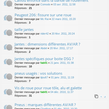
Caillou enfoncé dans la bande de roulement
Dernier message par
Comodo
«
03 avr. 2011, 11:58
Réponses :
21
Peugeot 206: fissure sur une roue
Dernier message par
Mc Rai
«
22 mars 2011, 15:20
Réponses :
3
taille jantes
Dernier message par
rider42
«
20 févr. 2011, 20:24
Réponses :
1
Jantes : dimensions différentes AV/AR ?
Dernier message par
Abdel
«
20 févr. 2011, 17:17
Réponses :
2
Jantes spécifiques pour boite DSG ?
Dernier message par
fab01
«
21 janv. 2011, 01:38
Réponses :
10
pneus usagés : vos solutions
Dernier message par
tijou67
«
01 janv. 2011, 11:19
Réponses :
7
Vis de roue pour roue tôle, alu et galette
Dernier message par
fab01
«
04 déc. 2010, 11:37
Réponses :
31
1
2
Pneus : marques différentes AV/AR ?
Dernier message par
ChatNoir
«
01 déc. 2010, 10:20