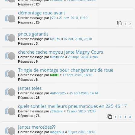
Réponses :
20
démontage roue avant
Dernier message par
jr70
«
21 nov. 2010, 11:10
Réponses :
25
1
2
pneus garantis
Dernier message par
Mc Rai
«
07 oct. 2010, 23:18
Réponses :
3
cherche cache moyeu jante Magny Cours
Dernier message par
fethitoune
«
29 sept. 2010, 12:48
Réponses :
6
Tringle de montage pour changement de roue
Dernier message par
fab01
«
17 sept. 2010, 16:10
Réponses :
6
jantes toles
Dernier message par
Anthony25
«
15 août 2010, 14:44
Réponses :
23
quels sont les meilleurs pneumatiques en 225 45 17
Dernier message par
@flateric
«
12 août 2010, 23:38
Réponses :
76
1
2
3
4
Jantes mercedes??
Dernier message par
magicbus
«
19 juin 2010, 18:18