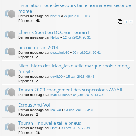
Installation roue de secours taille normale en seconde
monte
Dernier message par
bion59
«
24 juin 2016, 10:30
Réponses :
48
1
2
Chassis Sport ou DCC sur Touran II
Dernier message par
Neilu2
«
12 juin 2016, 20:31
pneux touran 2014
Dernier message par
seattoledo59
«
09 mai 2016, 10:41
Réponses :
2
Silent blocs des triangles quelle marque choisir moog
/meyle
Dernier message par
devilk00
«
15 avr. 2016, 09:46
Réponses :
2
Touran 2003 changement des suspensions AV/AR
Dernier message par
Mandarine86
«
04 janv. 2016, 18:30
Ecrous Anti-Vol
Dernier message par
Mc Rai
«
03 déc. 2015, 23:31
Réponses :
2
Touran II nouvelle taille pneus
Dernier message par
Hncf
«
30 nov. 2015, 22:39
Réponses :
16