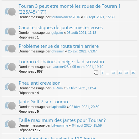
Touran 3 peut etre monté les roues de Touran 1
(225/45/17)?
Dernier message par
toutoublanche2016
«
18 sept. 2021, 15:39
Caractéristiques de jantes mystérieuses
Dernier message par
guiguite
«
03 août 2021, 11:13
Réponses :
1
Problème tenue de route train arriere
Dernier message par
chrismin
«
25 avr. 2021, 09:07
Touran et chaînes à neige : la discussion
Dernier message par
Laurent423
«
05 mars 2021, 19:19
Réponses :
867
1
32
33
34
35
…
Pneu anti crevaison
Dernier message par
G-Rom
«
27 févr. 2021, 11:54
Réponses :
4
Jante Golf 7 sur Touran
Dernier message par
lapinou80
«
02 févr. 2021, 20:30
Réponses :
5
Taille maximum des jantes pour Touran?
Dernier message par
billypomme
«
04 août 2020, 15:59
Réponses :
17
Vibration dans le volant a 130 km/h