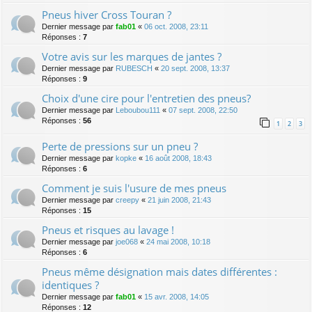
Pneus hiver Cross Touran ?
Dernier message par
fab01
«
06 oct. 2008, 23:11
Réponses :
7
Votre avis sur les marques de jantes ?
Dernier message par
RUBESCH
«
20 sept. 2008, 13:37
Réponses :
9
Choix d'une cire pour l'entretien des pneus?
Dernier message par
Leboubou111
«
07 sept. 2008, 22:50
Réponses :
56
1
2
3
Perte de pressions sur un pneu ?
Dernier message par
kopke
«
16 août 2008, 18:43
Réponses :
6
Comment je suis l'usure de mes pneus
Dernier message par
creepy
«
21 juin 2008, 21:43
Réponses :
15
Pneus et risques au lavage !
Dernier message par
joe068
«
24 mai 2008, 10:18
Réponses :
6
Pneus même désignation mais dates différentes :
identiques ?
Dernier message par
fab01
«
15 avr. 2008, 14:05
Réponses :
12