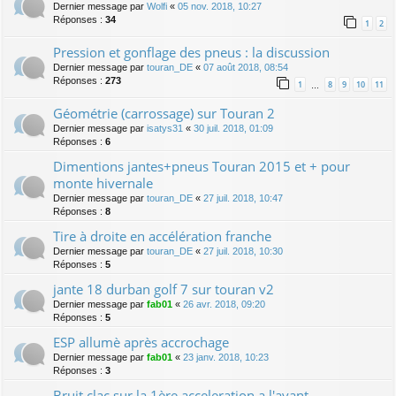
Dernier message par
Wolfi
«
05 nov. 2018, 10:27
Réponses :
34
1
2
Pression et gonflage des pneus : la discussion
Dernier message par
touran_DE
«
07 août 2018, 08:54
Réponses :
273
1
8
9
10
11
…
Géométrie (carrossage) sur Touran 2
Dernier message par
isatys31
«
30 juil. 2018, 01:09
Réponses :
6
Dimentions jantes+pneus Touran 2015 et + pour
monte hivernale
Dernier message par
touran_DE
«
27 juil. 2018, 10:47
Réponses :
8
Tire à droite en accélération franche
Dernier message par
touran_DE
«
27 juil. 2018, 10:30
Réponses :
5
jante 18 durban golf 7 sur touran v2
Dernier message par
fab01
«
26 avr. 2018, 09:20
Réponses :
5
ESP allumè après accrochage
Dernier message par
fab01
«
23 janv. 2018, 10:23
Réponses :
3
Bruit clac sur la 1ère acceleration a l'avant