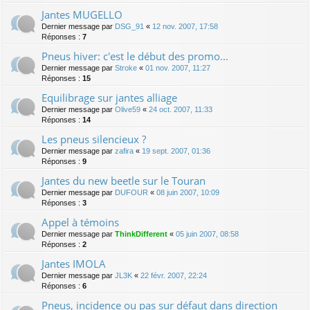
Jantes MUGELLO
Dernier message par
DSG_91
«
12 nov. 2007, 17:58
Réponses :
7
Pneus hiver: c'est le début des promo...
Dernier message par
Stroke
«
01 nov. 2007, 11:27
Réponses :
15
Equilibrage sur jantes alliage
Dernier message par
Olive59
«
24 oct. 2007, 11:33
Réponses :
14
Les pneus silencieux ?
Dernier message par
zafira
«
19 sept. 2007, 01:36
Réponses :
9
Jantes du new beetle sur le Touran
Dernier message par
DUFOUR
«
08 juin 2007, 10:09
Réponses :
3
Appel à témoins
Dernier message par
ThinkDifferent
«
05 juin 2007, 08:58
Réponses :
2
Jantes IMOLA
Dernier message par
JL3K
«
22 févr. 2007, 22:24
Réponses :
6
Pneus, incidence ou pas sur défaut dans direction