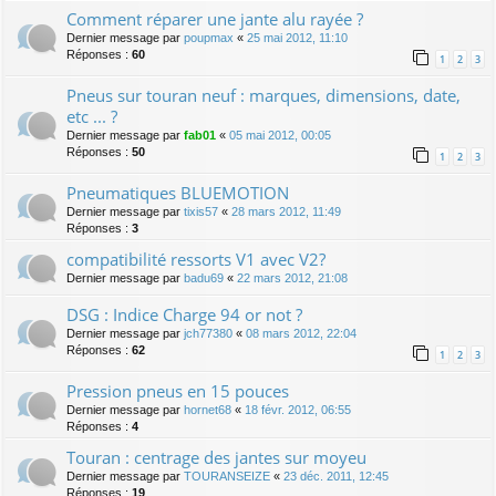
Comment réparer une jante alu rayée ?
Dernier message par
poupmax
«
25 mai 2012, 11:10
Réponses :
60
1
2
3
Pneus sur touran neuf : marques, dimensions, date,
etc ... ?
Dernier message par
fab01
«
05 mai 2012, 00:05
Réponses :
50
1
2
3
Pneumatiques BLUEMOTION
Dernier message par
tixis57
«
28 mars 2012, 11:49
Réponses :
3
compatibilité ressorts V1 avec V2?
Dernier message par
badu69
«
22 mars 2012, 21:08
DSG : Indice Charge 94 or not ?
Dernier message par
jch77380
«
08 mars 2012, 22:04
Réponses :
62
1
2
3
Pression pneus en 15 pouces
Dernier message par
hornet68
«
18 févr. 2012, 06:55
Réponses :
4
Touran : centrage des jantes sur moyeu
Dernier message par
TOURANSEIZE
«
23 déc. 2011, 12:45
Réponses :
19