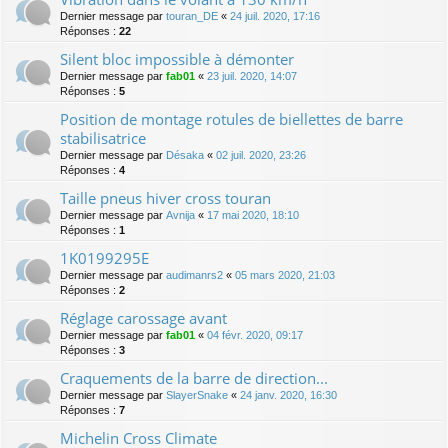
Dernier message par
touran_DE
«
24 juil. 2020, 17:16
Réponses :
22
Silent bloc impossible à démonter
Dernier message par
fab01
«
23 juil. 2020, 14:07
Réponses :
5
Position de montage rotules de biellettes de barre
stabilisatrice
Dernier message par
Désaka
«
02 juil. 2020, 23:26
Réponses :
4
Taille pneus hiver cross touran
Dernier message par
Avnija
«
17 mai 2020, 18:10
Réponses :
1
1K0199295E
Dernier message par
audimanrs2
«
05 mars 2020, 21:03
Réponses :
2
Réglage carossage avant
Dernier message par
fab01
«
04 févr. 2020, 09:17
Réponses :
3
Craquements de la barre de direction...
Dernier message par
SlayerSnake
«
24 janv. 2020, 16:30
Réponses :
7
Michelin Cross Climate