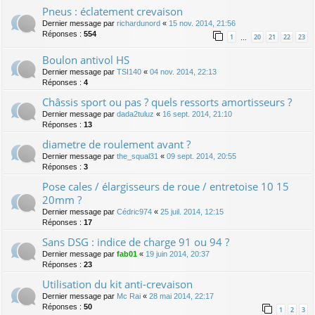
Pneus : éclatement crevaison
Dernier message par
richardunord
«
15 nov. 2014, 21:56
Réponses :
554
1
20
21
22
23
…
Boulon antivol HS
Dernier message par
TSI140
«
04 nov. 2014, 22:13
Réponses :
4
Châssis sport ou pas ? quels ressorts amortisseurs ?
Dernier message par
dada2tuluz
«
16 sept. 2014, 21:10
Réponses :
13
diametre de roulement avant ?
Dernier message par
the_squal31
«
09 sept. 2014, 20:55
Réponses :
3
Pose cales / élargisseurs de roue / entretoise 10 15
20mm ?
Dernier message par
Cédric974
«
25 juil. 2014, 12:15
Réponses :
17
Sans DSG : indice de charge 91 ou 94 ?
Dernier message par
fab01
«
19 juin 2014, 20:37
Réponses :
23
Utilisation du kit anti-crevaison
Dernier message par
Mc Rai
«
28 mai 2014, 22:17
Réponses :
50
1
2
3