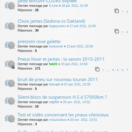
jante MAGNY-COURS oxydée
Dernier message par
S-Line
«
28 juil. 2011, 01:09
Réponses :
25
1
2
Choix jantes (Sedona vs Oakland)
Dernier message par
happyswiss
«
27 juin 2011, 11:06
Réponses :
30
1
2
pression roue galette
Dernier message par
toutounoir
«
23 juin 2011, 20:56
Réponses :
5
Pneus hiver et jantes : la saison 2010-2011
Dernier message par
fab01
«
23 juin 2011, 14:50
Réponses :
171
1
4
5
6
7
…
bruit de pneu sur nouveau touran 2011
Dernier message par
interaph
«
07 juin 2011, 23:30
Réponses :
5
Silent-blocs de suspension H.S à 57000km ?
Dernier message par
mig95fr
«
25 avr. 2011, 14:52
Réponses :
10
Test et vidéo concernant les pneus silencieux
Dernier message par
crouzoulous
«
20 avr. 2011, 13:51
Réponses :
3