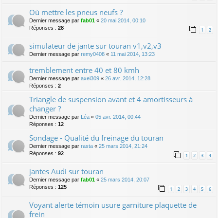
Où mettre les pneus neufs ?
Dernier message par
fab01
«
20 mai 2014, 00:10
Réponses :
28
1
2
simulateur de jante sur touran v1,v2,v3
Dernier message par
remy0408
«
11 mai 2014, 13:23
tremblement entre 40 et 80 kmh
Dernier message par
axel309
«
26 avr. 2014, 12:28
Réponses :
2
Triangle de suspension avant et 4 amortisseurs à
changer ?
Dernier message par
Léa
«
05 avr. 2014, 00:44
Réponses :
12
Sondage - Qualité du freinage du touran
Dernier message par
rasta
«
25 mars 2014, 21:24
Réponses :
92
1
2
3
4
jantes Audi sur touran
Dernier message par
fab01
«
25 mars 2014, 20:07
Réponses :
125
1
2
3
4
5
6
Voyant alerte témoin usure garniture plaquette de
frein