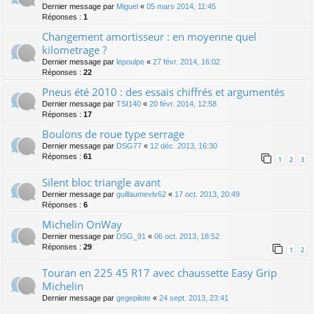
Dernier message par
Miguel
«
05 mars 2014, 11:45
Réponses :
1
Changement amortisseur : en moyenne quel
kilometrage ?
Dernier message par
lepoulpe
«
27 févr. 2014, 16:02
Réponses :
22
Pneus été 2010 : des essais chiffrés et argumentés
Dernier message par
TSI140
«
20 févr. 2014, 12:58
Réponses :
17
Boulons de roue type serrage
Dernier message par
DSG77
«
12 déc. 2013, 16:30
Réponses :
61
1
2
3
Silent bloc triangle avant
Dernier message par
guillaumevlv62
«
17 oct. 2013, 20:49
Réponses :
6
Michelin OnWay
Dernier message par
DSG_91
«
06 oct. 2013, 18:52
Réponses :
29
1
2
Touran en 225 45 R17 avec chaussette Easy Grip
Michelin
Dernier message par
gegepilote
«
24 sept. 2013, 23:41