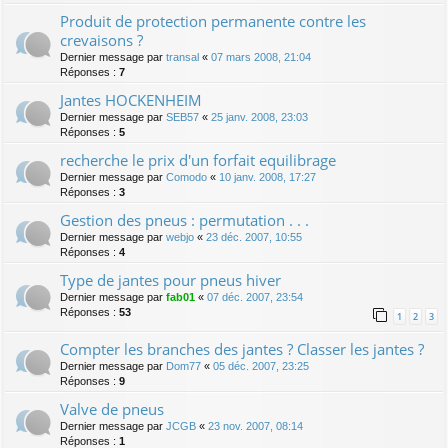
Produit de protection permanente contre les
crevaisons ?
Dernier message par
transal
«
07 mars 2008, 21:04
Réponses :
7
Jantes HOCKENHEIM
Dernier message par
SEB57
«
25 janv. 2008, 23:03
Réponses :
5
recherche le prix d'un forfait equilibrage
Dernier message par
Comodo
«
10 janv. 2008, 17:27
Réponses :
3
Gestion des pneus : permutation . . .
Dernier message par
webjo
«
23 déc. 2007, 10:55
Réponses :
4
Type de jantes pour pneus hiver
Dernier message par
fab01
«
07 déc. 2007, 23:54
Réponses :
53
1
2
3
Compter les branches des jantes ? Classer les jantes ?
Dernier message par
Dom77
«
05 déc. 2007, 23:25
Réponses :
9
Valve de pneus
Dernier message par
JCGB
«
23 nov. 2007, 08:14
Réponses :
1