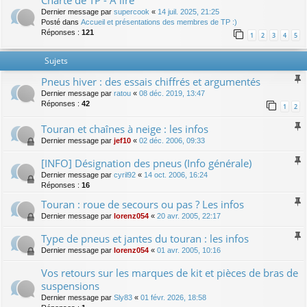
Charte de TP - A lire
Dernier message par
supercook
«
14 juil. 2025, 21:25
Posté dans
Accueil et présentations des membres de TP :)
Réponses :
121
1
2
3
4
5
Sujets
Pneus hiver : des essais chiffrés et argumentés
Dernier message par
ratou
«
08 déc. 2019, 13:47
Réponses :
42
1
2
Touran et chaînes à neige : les infos
Dernier message par
jef10
«
02 déc. 2006, 09:33
[INFO] Désignation des pneus (Info générale)
Dernier message par
cyril92
«
14 oct. 2006, 16:24
Réponses :
16
Touran : roue de secours ou pas ? Les infos
Dernier message par
lorenz054
«
20 avr. 2005, 22:17
Type de pneus et jantes du touran : les infos
Dernier message par
lorenz054
«
01 avr. 2005, 10:16
Vos retours sur les marques de kit et pièces de bras de
suspensions
Dernier message par
Sly83
«
01 févr. 2026, 18:58