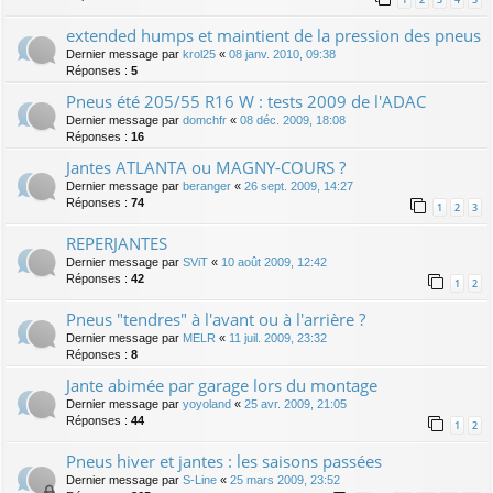
extended humps et maintient de la pression des pneus
Dernier message par
krol25
«
08 janv. 2010, 09:38
Réponses :
5
Pneus été 205/55 R16 W : tests 2009 de l'ADAC
Dernier message par
domchfr
«
08 déc. 2009, 18:08
Réponses :
16
Jantes ATLANTA ou MAGNY-COURS ?
Dernier message par
beranger
«
26 sept. 2009, 14:27
Réponses :
74
1
2
3
REPERJANTES
Dernier message par
SViT
«
10 août 2009, 12:42
Réponses :
42
1
2
Pneus "tendres" à l'avant ou à l'arrière ?
Dernier message par
MELR
«
11 juil. 2009, 23:32
Réponses :
8
Jante abimée par garage lors du montage
Dernier message par
yoyoland
«
25 avr. 2009, 21:05
Réponses :
44
1
2
Pneus hiver et jantes : les saisons passées
Dernier message par
S-Line
«
25 mars 2009, 23:52