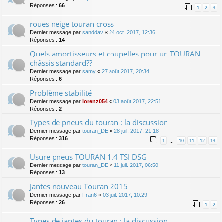
Réponses :
66
1
2
3
roues neige touran cross
Dernier message par
sanddav
«
24 oct. 2017, 12:36
Réponses :
14
Quels amortisseurs et coupelles pour un TOURAN
châssis standard??
Dernier message par
samy
«
27 août 2017, 20:34
Réponses :
6
Problème stabilité
Dernier message par
lorenz054
«
03 août 2017, 22:51
Réponses :
2
Types de pneus du touran : la discussion
Dernier message par
touran_DE
«
28 juil. 2017, 21:18
Réponses :
316
1
10
11
12
13
…
Usure pneus TOURAN 1.4 TSI DSG
Dernier message par
touran_DE
«
11 juil. 2017, 06:50
Réponses :
13
Jantes nouveau Touran 2015
Dernier message par
Fran6
«
03 juil. 2017, 10:29
Réponses :
26
1
2
Types de jantes du touran : la discussion