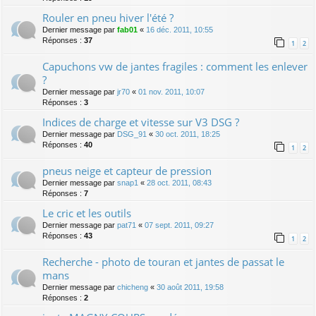
Rouler en pneu hiver l'été ?
Dernier message par
fab01
«
16 déc. 2011, 10:55
Réponses :
37
1
2
Capuchons vw de jantes fragiles : comment les enlever
?
Dernier message par
jr70
«
01 nov. 2011, 10:07
Réponses :
3
Indices de charge et vitesse sur V3 DSG ?
Dernier message par
DSG_91
«
30 oct. 2011, 18:25
Réponses :
40
1
2
pneus neige et capteur de pression
Dernier message par
snap1
«
28 oct. 2011, 08:43
Réponses :
7
Le cric et les outils
Dernier message par
pat71
«
07 sept. 2011, 09:27
Réponses :
43
1
2
Recherche - photo de touran et jantes de passat le
mans
Dernier message par
chicheng
«
30 août 2011, 19:58
Réponses :
2