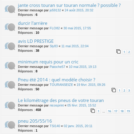
jante cross touran sur touran normale ? possible ?
Dernier message par
jo59132
«
24 août 2015, 20:32
Réponses :
6
durcir l'arrière
Dernier message par
FLO82
«
30 mai 2015, 17:55
Réponses :
10
avis LD PRESTIGE
Dernier message par
Sly83
«
11 mai 2015, 22:04
Réponses :
38
1
2
minimum requis pour un cric
Dernier message par
Patoche57
«
10 mai 2015, 19:13
Réponses :
8
Pneu été 2014 : quel modèle choisir ?
Dernier message par
TOURANSEIZE
«
19 févr. 2015, 09:26
Réponses :
50
1
2
3
Le kilométrage des pneus de votre touran
Dernier message par
nicosprint
«
05 févr. 2015, 15:52
Réponses :
458
1
16
17
18
19
…
pneu 205/55/16
Dernier message par
TSI140
«
02 janv. 2015, 20:11
Réponses :
1