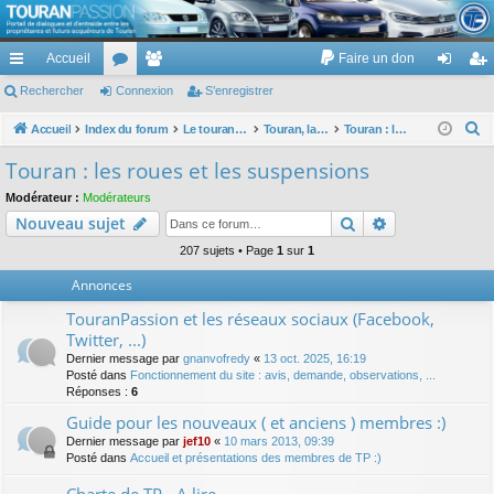
TouranPassion
Accueil
Faire un don
Le forum des propriétaires ou futurs acquéreurs du Volkswagen Touran
cc
Rechercher
or
Connexion
e
S’enregistrer
on
’e
ès
u
m
ne
nr
R
Accueil
Index du forum
Le touran dans ses versions I (V1 V2 V3) et II ...
Touran, la mécanique : moteurs, boites, transmissions, freins, direction, roues
Touran : les roues et les suspensions
e
ra
m
br
xi
eg
Touran : les roues et les suspensions
c
pi
s
es
on
ist
Modérateur :
Modérateurs
h
Rechercher
Recherche av
Nouveau sujet
de
re
e
r
207 sujets • Page
1
sur
1
r
c
Annonces
h
TouranPassion et les réseaux sociaux (Facebook,
e
Twitter, ...)
r
Dernier message par
gnanvofredy
«
13 oct. 2025, 16:19
Posté dans
Fonctionnement du site : avis, demande, observations, ...
Réponses :
6
Guide pour les nouveaux ( et anciens ) membres :)
Dernier message par
jef10
«
10 mars 2013, 09:39
Posté dans
Accueil et présentations des membres de TP :)