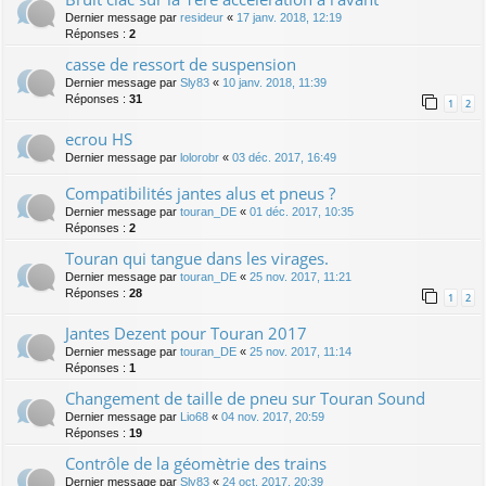
Dernier message par
resideur
«
17 janv. 2018, 12:19
Réponses :
2
casse de ressort de suspension
Dernier message par
Sly83
«
10 janv. 2018, 11:39
Réponses :
31
1
2
ecrou HS
Dernier message par
lolorobr
«
03 déc. 2017, 16:49
Compatibilités jantes alus et pneus ?
Dernier message par
touran_DE
«
01 déc. 2017, 10:35
Réponses :
2
Touran qui tangue dans les virages.
Dernier message par
touran_DE
«
25 nov. 2017, 11:21
Réponses :
28
1
2
Jantes Dezent pour Touran 2017
Dernier message par
touran_DE
«
25 nov. 2017, 11:14
Réponses :
1
Changement de taille de pneu sur Touran Sound
Dernier message par
Lio68
«
04 nov. 2017, 20:59
Réponses :
19
Contrôle de la géomètrie des trains
Dernier message par
Sly83
«
24 oct. 2017, 20:39