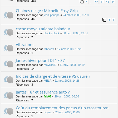
Réponses :
365
1
12
13
14
15
…
Chaines neige : Michelin Easy Grip
Dernier message par
jean-philippe
«
24 mars 2009, 15:59
Réponses :
46
1
2
cache moyeu atlanta baladeur
Dernier message par
blackisblack
«
08 déc. 2008, 13:51
Réponses :
2
Vibrations...
Dernier message par
fabricox
«
17 nov. 2008, 19:20
Réponses :
1
Jantes hiver pour TDI 170 ?
Dernier message par
mayron57
«
11 nov. 2008, 19:19
Réponses :
14
Indices de charge et de vitesse VS usure ?
Dernier message par
MELR
«
11 nov. 2008, 14:28
Réponses :
3
Jantes 18" et assurance auto ?
Dernier message par
fab01
«
29 oct. 2008, 08:08
Réponses :
7
Coût du remplacement des pneus d'un crosstouran
Dernier message par
niquau
«
23 oct. 2008, 11:00
Réponses :
1