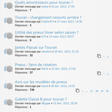
Quels amortisseurs pour touran ?
Dernier message par
moha
«
10 avr. 2013, 17:54
Réponses :
7
Touran : changement ressorts arrière ?
Dernier message par
Cédric974
«
27 mars 2013, 14:38
Réponses :
3
Utilité des pneus hiver selon saison ?
Dernier message par
jr70
«
14 mars 2013, 09:07
Réponses :
9
Jantes Passat sur Touran
Dernier message par
winefoot
«
25 févr. 2013, 21:16
Réponses :
32
1
2
Pneus - Sens de rotation
Dernier message par
Ric91
«
22 févr. 2013, 17:59
Réponses :
37
1
2
Avis sur les modèles de pneus
Dernier message par
owrel
«
05 févr. 2013, 14:37
Réponses :
739
1
27
28
29
30
…
Galette Classe B pour touran ?
Dernier message par
Mygale
«
01 févr. 2013, 18:26
Réponses :
1