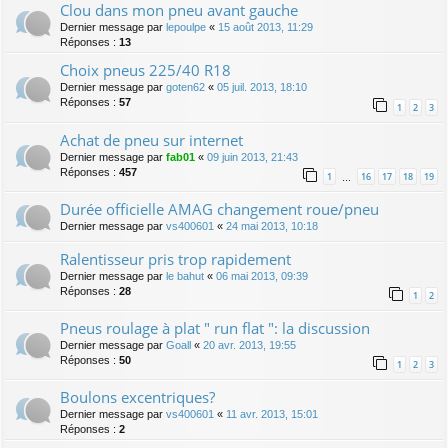
Clou dans mon pneu avant gauche
Dernier message par
lepoulpe
«
15 août 2013, 11:29
Réponses :
13
Choix pneus 225/40 R18
Dernier message par
goten62
«
05 juil. 2013, 18:10
Réponses :
57
1
2
3
Achat de pneu sur internet
Dernier message par
fab01
«
09 juin 2013, 21:43
Réponses :
457
1
16
17
18
19
…
Durée officielle AMAG changement roue/pneu
Dernier message par
vs400601
«
24 mai 2013, 10:18
Ralentisseur pris trop rapidement
Dernier message par
le bahut
«
06 mai 2013, 09:39
Réponses :
28
1
2
Pneus roulage à plat " run flat ": la discussion
Dernier message par
Goall
«
20 avr. 2013, 19:55
Réponses :
50
1
2
3
Boulons excentriques?
Dernier message par
vs400601
«
11 avr. 2013, 15:01
Réponses :
2