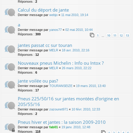
Réponses :
2
Calcul du déport de jante
Dernier message par
webjo
«
11 mai 2010, 19:14
a
Dernier message par
yanos77
«
02 mai 2010, 10:44
Réponses :
300
1
10
11
12
13
…
jantes passat cc sur touran
Dernier message par
MELR
«
18 avr. 2010, 22:16
Réponses :
12
Nouveaux pneus Michelin : Info ou Intox ?
Dernier message par
MELR
«
26 mars 2010, 22:22
Réponses :
6
jante voilée ou pas?
Dernier message par
TOURANSEIZE
«
19 mars 2010, 13:40
Réponses :
17
Pneus 225/50/16 sur jantes montées d'origine en
205/55/16
Dernier message par
zazounet971
«
10 févr. 2010, 12:33
Réponses :
2
Pneus hiver et jantes : la saison 2009-2010
Dernier message par
fab01
«
19 janv. 2010, 12:48
Réponses :
118
1
2
3
4
5