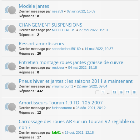
Modèle jantes
Dernier message par
ness59
«
07 juin 2022, 15:09
Réponses :
8
CHANGEMENT SUSPENSIONS
Dernier message par
MITCH FAGUS
«
27 mai 2022, 15:13
Réponses :
2
Ressort amortisseurs
Dernier message par
seattoledodu59160
«
14 mai 2022, 10:37
Réponses :
20
Entretien montage roues jantes graisse de cuivre
Dernier message par
resideur
«
04 mai 2022, 18:18
Réponses :
8
Pneus hiver et jantes : les saisons 2011 à maintenant
Dernier message par
vroumvroum1
«
22 janv. 2022, 09:04
Réponses :
432
1
15
16
17
18
…
Amortisseurs Touran 1.9 TDI 105 2007
Dernier message par
furienocturne
«
23 déc. 2021, 20:12
Réponses :
12
Carrossage des roues AR sur un Touran V2 réglable ou
non ?
Dernier message par
fab01
«
19 oct. 2021, 12:18
Réponses :
17