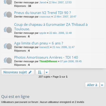
Dernier message par
Jarod
«
22 févr. 2007, 12:53
Réponses :
16
Pneus du touran V2 Trend TDI 90 ?
Dernier message par
couscous
«
13 févr. 2007, 18:47
Coup de chapeau à Euromaster ZA Thibaud à
Toulouse.
Dernier message par
spyde
«
22 déc. 2006, 11:48
Réponses :
6
Age limite d'un pneu = 6 ans ?
Dernier message par
touran21
«
21 nov. 2006, 11:47
Réponses :
4
Photos Amortisseurs Arrières - TDI 140
Dernier message par
ThinkDifferent
«
07 juin 2006, 09:45
Réponses :
4
Nouveau sujet
207 sujets • Page
1
sur
1
Aller à
Qui est en ligne
Utilisateurs parcourant ce forum : Aucun utilisateur enregistré et 2 invités