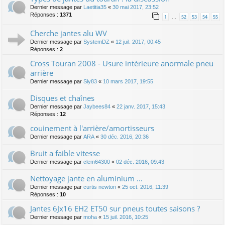
Dernier message par
Laetitia35
«
30 mai 2017, 23:52
Réponses :
1371
1
52
53
54
55
…
Cherche jantes alu WV
Dernier message par
SystemDZ
«
12 juil. 2017, 00:45
Réponses :
2
Cross Touran 2008 - Usure intérieure anormale pneu
arrière
Dernier message par
Sly83
«
10 mars 2017, 19:55
Disques et chaînes
Dernier message par
Jaybees84
«
22 janv. 2017, 15:43
Réponses :
12
couinement à l'arrière/amortisseurs
Dernier message par
ARA
«
30 déc. 2016, 20:36
Bruit a faible vitesse
Dernier message par
clem64300
«
02 déc. 2016, 09:43
Nettoyage jante en aluminium ...
Dernier message par
curtis newton
«
25 oct. 2016, 11:39
Réponses :
10
Jantes 6Jx16 EH2 ET50 sur pneus toutes saisons ?
Dernier message par
moha
«
15 juil. 2016, 10:25