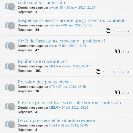
code couleur jantes alu
Dernier message par
sylvain30
«
20 janv. 2013, 21:17
Réponses :
3
Suspensions avant - arriere qui grincent ou couinent
Dernier message par
celman
«
08 janv. 2013, 17:21
Réponses :
84
1
2
3
4
Arrêt de l'assistance crevaison : problème !
Dernier message par
ilco
«
26 déc. 2012, 19:48
Réponses :
47
1
2
Boulons de roue antivol
Dernier message par
MELR
«
22 nov. 2012, 06:47
Réponses :
191
1
5
6
7
8
…
Pression des pneus hiver
Dernier message par
jr70
«
27 oct. 2012, 08:45
Réponses :
26
1
2
Pose de pneus et traces de colle sur mes jantes alu
Dernier message par
MELR
«
04 juil. 2012, 09:35
Réponses :
4
Le compresseur et le kit anti-crevaison
Dernier message par
ED91
«
01 juin 2012, 22:45
Réponses :
8