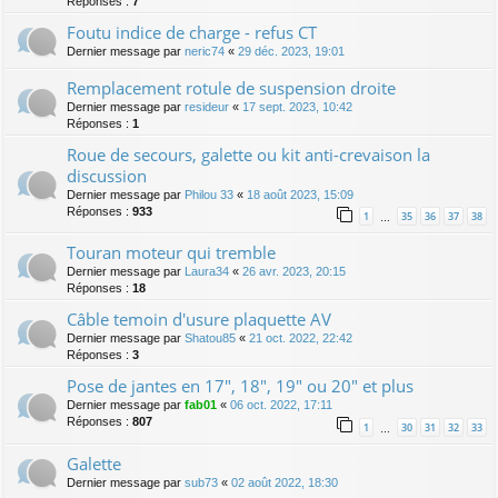
Réponses :
7
Foutu indice de charge - refus CT
Dernier message par
neric74
«
29 déc. 2023, 19:01
Remplacement rotule de suspension droite
Dernier message par
resideur
«
17 sept. 2023, 10:42
Réponses :
1
Roue de secours, galette ou kit anti-crevaison la
discussion
Dernier message par
Philou 33
«
18 août 2023, 15:09
Réponses :
933
1
35
36
37
38
…
Touran moteur qui tremble
Dernier message par
Laura34
«
26 avr. 2023, 20:15
Réponses :
18
Câble temoin d'usure plaquette AV
Dernier message par
Shatou85
«
21 oct. 2022, 22:42
Réponses :
3
Pose de jantes en 17", 18", 19" ou 20" et plus
Dernier message par
fab01
«
06 oct. 2022, 17:11
Réponses :
807
1
30
31
32
33
…
Galette
Dernier message par
sub73
«
02 août 2022, 18:30