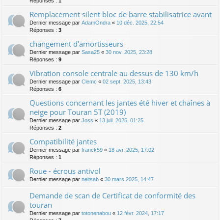
Réponses :
1
Remplacement silent bloc de barre stabilisatrice avant
Dernier message par
AdamOndra
«
10 déc. 2025, 22:54
Réponses :
3
changement d'amortisseurs
Dernier message par
Sasa25
«
30 nov. 2025, 23:28
Réponses :
9
Vibration console centrale au dessus de 130 km/h
Dernier message par
Clemc
«
02 sept. 2025, 13:43
Réponses :
6
Questions concernant les jantes été hiver et chaînes à
neige pour Touran 5T (2019)
Dernier message par
Joss
«
13 juil. 2025, 01:25
Réponses :
2
Compatibilité jantes
Dernier message par
franck59
«
18 avr. 2025, 17:02
Réponses :
1
Roue - écrous antivol
Dernier message par
neitsab
«
30 mars 2025, 14:47
Demande de scan de Certificat de conformité des
touran
Dernier message par
totonenabou
«
12 févr. 2024, 17:17