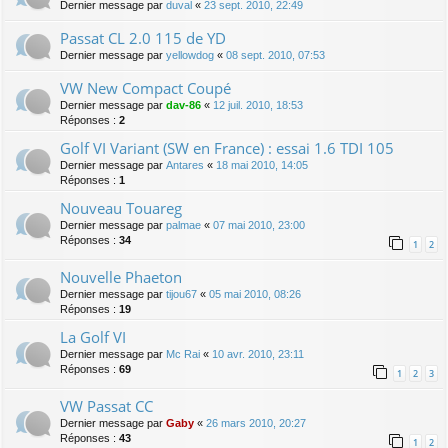
Dernier message par
duval
«
23 sept. 2010, 22:49
Passat CL 2.0 115 de YD
Dernier message par
yellowdog
«
08 sept. 2010, 07:53
VW New Compact Coupé
Dernier message par
dav-86
«
12 juil. 2010, 18:53
Réponses :
2
Golf VI Variant (SW en France) : essai 1.6 TDI 105
Dernier message par
Antares
«
18 mai 2010, 14:05
Réponses :
1
Nouveau Touareg
Dernier message par
palmae
«
07 mai 2010, 23:00
Réponses :
34
1
2
Nouvelle Phaeton
Dernier message par
tijou67
«
05 mai 2010, 08:26
Réponses :
19
La Golf VI
Dernier message par
Mc Rai
«
10 avr. 2010, 23:11
Réponses :
69
1
2
3
VW Passat CC
Dernier message par
Gaby
«
26 mars 2010, 20:27
Réponses :
43
1
2