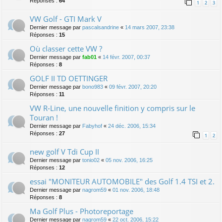
Réponses :
64
1
2
3
VW Golf - GTI Mark V
Dernier message par
pascalsandrine
«
14 mars 2007, 23:38
Réponses :
15
Où classer cette VW ?
Dernier message par
fab01
«
14 févr. 2007, 00:37
Réponses :
8
GOLF II TD OETTINGER
Dernier message par
bono983
«
09 févr. 2007, 20:20
Réponses :
11
VW R-Line, une nouvelle finition y compris sur le
Touran !
Dernier message par
Fabyhof
«
24 déc. 2006, 15:34
Réponses :
27
1
2
new golf V Tdi Cup II
Dernier message par
tonio02
«
05 nov. 2006, 16:25
Réponses :
12
essai "MONITEUR AUTOMOBILE" des Golf 1.4 TSI et 2.
Dernier message par
nagrom59
«
01 nov. 2006, 18:48
Réponses :
8
Ma Golf Plus - Photoreportage
Dernier message par
nagrom59
«
22 oct. 2006, 15:22