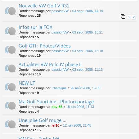
Nouvelle VW Golf V R32
Dernier message par
passionVW
«
03 sept. 2006, 14:19
Réponses :
25
1
2
Infos sur la FOX
Dernier message par
passionVW
«
03 sept. 2006, 13:21
Réponses :
5
Golf GTI : Photos/Vidéos
Dernier message par
passionVW
«
03 sept. 2006, 13:18
Réponses :
19
Actualités VW Polo IV phase II
Dernier message par
passionVW
«
03 sept. 2006, 11:13
Réponses :
16
NEW LT
Dernier message par
Chataigne
«
26 août 2006, 15:05
Réponses :
9
Ma Golf Sportline - Photoreportage
Dernier message par
dav-86
«
18 juin 2006, 11:13
Réponses :
4
Une jolie Golf rouge ...
Dernier message par
jef10
«
12 juin 2006, 21:48
Réponses :
15
VW Fox - Turbo M6