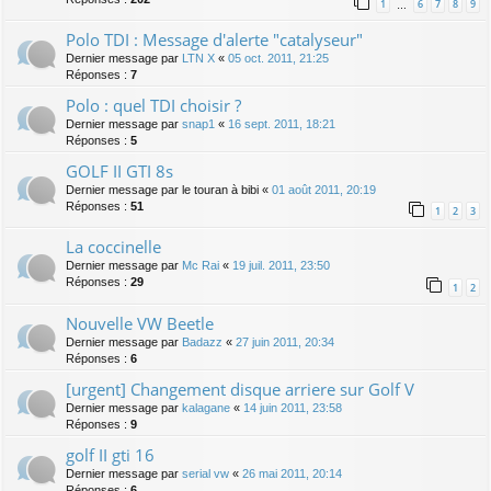
1
6
7
8
9
…
Polo TDI : Message d'alerte "catalyseur"
Dernier message par
LTN X
«
05 oct. 2011, 21:25
Réponses :
7
Polo : quel TDI choisir ?
Dernier message par
snap1
«
16 sept. 2011, 18:21
Réponses :
5
GOLF II GTI 8s
Dernier message par
le touran à bibi
«
01 août 2011, 20:19
Réponses :
51
1
2
3
La coccinelle
Dernier message par
Mc Rai
«
19 juil. 2011, 23:50
Réponses :
29
1
2
Nouvelle VW Beetle
Dernier message par
Badazz
«
27 juin 2011, 20:34
Réponses :
6
[urgent] Changement disque arriere sur Golf V
Dernier message par
kalagane
«
14 juin 2011, 23:58
Réponses :
9
golf II gti 16
Dernier message par
serial vw
«
26 mai 2011, 20:14
Réponses :
6