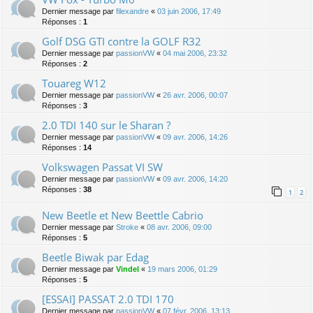
Dernier message par
filexandre
«
03 juin 2006, 17:49
Réponses :
1
Golf DSG GTI contre la GOLF R32
Dernier message par
passionVW
«
04 mai 2006, 23:32
Réponses :
2
Touareg W12
Dernier message par
passionVW
«
26 avr. 2006, 00:07
Réponses :
3
2.0 TDI 140 sur le Sharan ?
Dernier message par
passionVW
«
09 avr. 2006, 14:26
Réponses :
14
Volkswagen Passat VI SW
Dernier message par
passionVW
«
09 avr. 2006, 14:20
Réponses :
38
1
2
New Beetle et New Beettle Cabrio
Dernier message par
Stroke
«
08 avr. 2006, 09:00
Réponses :
5
Beetle Biwak par Edag
Dernier message par
Vindel
«
19 mars 2006, 01:29
Réponses :
5
[ESSAI] PASSAT 2.0 TDI 170
Dernier message par
passionVW
«
07 févr. 2006, 13:13