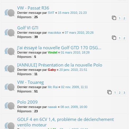
VW - Passat R36
Dernier message par
SViT
«
15 mars 2010, 21:23
Réponses :
25
1
2
Golf VI GTI
Dernier message par
macdolux
«
07 mars 2010, 20:26
Réponses :
39
1
2
J'ai éssayé la nouvelle Golf GTD 170 DSG...
Dernier message par
Vindel
«
01 mars 2010, 18:28
Réponses :
5
[ANNULE] Présentation de la nouvelle Polo
Dernier message par
Gaby
«
20 janv. 2010, 21:51
Réponses :
11
VW - Touareg
Dernier message par
Mc Rai
«
02 nov. 2009, 11:11
Réponses :
51
1
2
3
Polo 2009
Dernier message par
nawak
«
08 oct. 2009, 16:00
Réponses :
23
GOLF 4 en 6CV 1,4, probléme de déclenchement
ventilo moteur