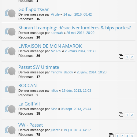
Réponses :
1
Golf Sportsvan
Dernier message par
Virgile
«
14 avr. 2016, 08:42
Réponses :
16
Sharan II camping: désactiver lumières & bips portes?
Dernier message par
samsah
«
26 mai 2014, 20:22
Réponses :
10
LIVRAISON DE MON AMAROK
Dernier message par
Mc Rai
«
25 mars 2014, 13:30
Réponses :
36
1
2
Passat SW Ultimate
Dernier message par
frenchy_daddy
«
20 janv. 2014, 10:20
Réponses :
17
ROCCAN
Dernier message par
nilloc
«
13 déc. 2013, 12:03
Réponses :
2
La Golf VII
Dernier message par
Sine
«
03 sept. 2013, 23:44
Réponses :
35
1
2
VW - Passat
Dernier message par
juleret
«
19 juil. 2013, 14:17
Réponses :
78
1
2
3
4