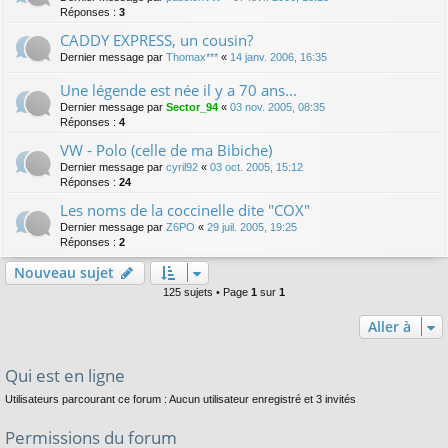
Réponses :
3
CADDY EXPRESS, un cousin?
Dernier message par
Thomax***
«
14 janv. 2006, 16:35
Une légende est née il y a 70 ans...
Dernier message par
Sector_94
«
03 nov. 2005, 08:35
Réponses :
4
VW - Polo (celle de ma Bibiche)
Dernier message par
cyril92
«
03 oct. 2005, 15:12
Réponses :
24
Les noms de la coccinelle dite "COX"
Dernier message par
Z6PO
«
29 juil. 2005, 19:25
Réponses :
2
Nouveau sujet
125 sujets • Page
1
sur
1
Aller à
Qui est en ligne
Utilisateurs parcourant ce forum : Aucun utilisateur enregistré et 3 invités
Permissions du forum