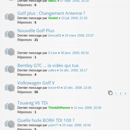
Dernier message par
fab01
«
07 sept. 2009, 16:20
Réponses :
6
Golf plus : Changement Antenne ?
Dernier message par
Vindel
«
10 juil. 2009, 21:20
Réponses :
5
Nouvelle Golf Plus
Dernier message par
tomcat92
«
10 mars 2009, 23:07
Réponses :
21
Dernier message par
S-Line
«
30 janv. 2009, 00:32
Réponses :
1
Bentley GTC ... la vidéo qui tue.
Dernier message par
zafira
«
16 déc. 2008, 18:17
Réponses :
4
Volkswagen Golf V
Dernier message par
trevor49
«
10 déc. 2008, 22:05
Réponses :
55
1
2
3
Touareg V6 TDi
Dernier message par
ThinkDifferent
«
12 nov. 2008, 18:30
Réponses :
1
Quelle huile BORA TDI 100 ?
Dernier message par
yann77
«
23 sept. 2008, 19:50
Réponses :
5