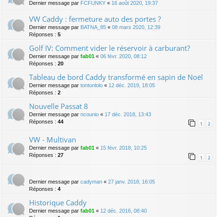
Dernier message par
FCFUNKY
«
16 août 2020, 19:37
VW Caddy : fermeture auto des portes ?
Dernier message par
BATNA_85
«
08 mars 2020, 12:39
Réponses :
5
Golf IV: Comment vider le réservoir à carburant?
Dernier message par
fab01
«
06 févr. 2020, 08:12
Réponses :
20
Tableau de bord Caddy transformé en sapin de Noël
Dernier message par
tontonlolo
«
12 déc. 2019, 18:05
Réponses :
2
Nouvelle Passat 8
Dernier message par
ncounio
«
17 déc. 2018, 13:43
Réponses :
44
1
2
VW - Multivan
Dernier message par
fab01
«
15 févr. 2018, 10:25
Réponses :
27
1
2
Dernier message par
cadyman
«
27 janv. 2018, 16:05
Réponses :
4
Historique Caddy
Dernier message par
fab01
«
12 déc. 2016, 08:40