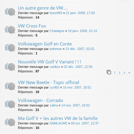
Un autre genre de VW....
Dernier message par
bono983
«
21 janv. 2008, 17:50
Réponses :
14
VW Cross Fox
Dernier message par
Chataigne
«
18 janv. 2008, 22:14
Réponses :
5
Volkswagen Golf en Corée
Dernier message par
poloman
«
15 déc. 2007, 02:02
Réponses :
1
Nouvelle VW Golf V Variant ! ! !
Dernier message par
carlitos
«
02 déc. 2007, 12:55
Réponses :
87
1
2
3
4
VW New Beetle - Topic officiel
Dernier message par
cyril92
«
16 nov. 2007, 18:51
Réponses :
16
Volkswagen - Corrado
Dernier message par
zafira
«
14 nov. 2007, 19:32
Réponses :
21
Ma Golf V + les autres VW de la famille
Dernier message par
SAMLAURE
«
09 oct. 2007, 13:37
Réponses :
16