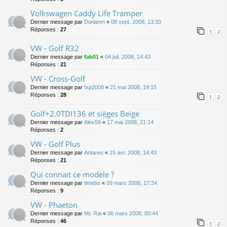
Volkswagen Caddy Life Tramper
Dernier message par
Dorianm
«
08 sept. 2008, 13:33
Réponses :
27
1
2
VW - Golf R32
Dernier message par
fab01
«
04 juil. 2008, 14:43
Réponses :
21
VW - Cross-Golf
Dernier message par
fxp2008
«
21 mai 2008, 19:15
Réponses :
28
1
2
Golf+2.0TDI136 et sièges Beige
Dernier message par
Alex59
«
17 mai 2008, 21:14
Réponses :
2
VW - Golf Plus
Dernier message par
Antares
«
15 avr. 2008, 14:43
Réponses :
21
Qui connait ce modèle ?
Dernier message par
timebo
«
09 mars 2008, 17:34
Réponses :
9
VW - Phaeton
Dernier message par
Mc Rai
«
06 mars 2008, 00:44
Réponses :
46
1
2