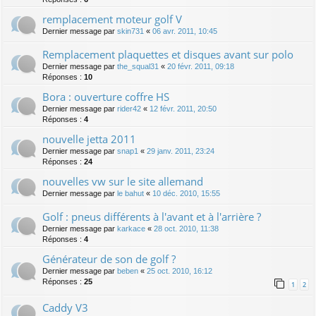
remplacement moteur golf V
Dernier message par
skin731
«
06 avr. 2011, 10:45
Remplacement plaquettes et disques avant sur polo
Dernier message par
the_squal31
«
20 févr. 2011, 09:18
Réponses :
10
Bora : ouverture coffre HS
Dernier message par
rider42
«
12 févr. 2011, 20:50
Réponses :
4
nouvelle jetta 2011
Dernier message par
snap1
«
29 janv. 2011, 23:24
Réponses :
24
nouvelles vw sur le site allemand
Dernier message par
le bahut
«
10 déc. 2010, 15:55
Golf : pneus différents à l'avant et à l'arrière ?
Dernier message par
karkace
«
28 oct. 2010, 11:38
Réponses :
4
Générateur de son de golf ?
Dernier message par
beben
«
25 oct. 2010, 16:12
Réponses :
25
1
2
Caddy V3