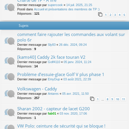
Charte de TP - A lire
Dernier message par
supercook
«
14 juil. 2025, 21:25
Posté dans
Accueil et présentations des membres de TP :)
Réponses :
121
1
2
3
4
5
Sujets
comment faire rajouter les commandes aux volant sur
polo 6r
Dernier message par
Sly83
«
26 déc. 2024, 09:24
Réponses :
9
[kams40] Caddy 2k face touran V2
Dernier message par
Golf4110
«
05 janv. 2024, 11:24
Réponses :
14
Problème d’essuie-glace Golf V plus phase 1
Dernier message par
EmyDup
«
03 août 2021, 22:39
Volkswagen - Caddy
Dernier message par
Antares
«
05 avr. 2021, 11:50
Réponses :
257
1
8
9
10
11
…
Sharan 2002 - capteur de lacet G200
Dernier message par
fab01
«
03 nov. 2020, 17:06
Réponses :
1
VW Polo: ceinture de sécurité qui se bloque !