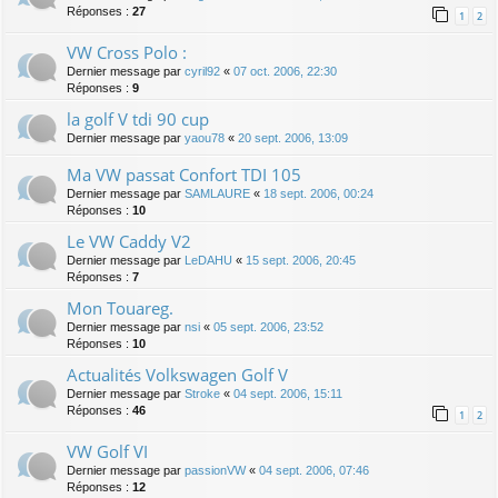
Réponses :
27
1
2
VW Cross Polo :
Dernier message par
cyril92
«
07 oct. 2006, 22:30
Réponses :
9
la golf V tdi 90 cup
Dernier message par
yaou78
«
20 sept. 2006, 13:09
Ma VW passat Confort TDI 105
Dernier message par
SAMLAURE
«
18 sept. 2006, 00:24
Réponses :
10
Le VW Caddy V2
Dernier message par
LeDAHU
«
15 sept. 2006, 20:45
Réponses :
7
Mon Touareg.
Dernier message par
nsi
«
05 sept. 2006, 23:52
Réponses :
10
Actualités Volkswagen Golf V
Dernier message par
Stroke
«
04 sept. 2006, 15:11
Réponses :
46
1
2
VW Golf VI
Dernier message par
passionVW
«
04 sept. 2006, 07:46
Réponses :
12