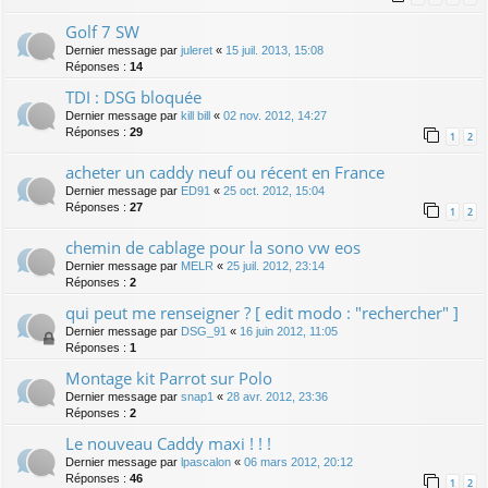
Golf 7 SW
Dernier message par
juleret
«
15 juil. 2013, 15:08
Réponses :
14
TDI : DSG bloquée
Dernier message par
kill bill
«
02 nov. 2012, 14:27
Réponses :
29
1
2
acheter un caddy neuf ou récent en France
Dernier message par
ED91
«
25 oct. 2012, 15:04
Réponses :
27
1
2
chemin de cablage pour la sono vw eos
Dernier message par
MELR
«
25 juil. 2012, 23:14
Réponses :
2
qui peut me renseigner ? [ edit modo : "rechercher" ]
Dernier message par
DSG_91
«
16 juin 2012, 11:05
Réponses :
1
Montage kit Parrot sur Polo
Dernier message par
snap1
«
28 avr. 2012, 23:36
Réponses :
2
Le nouveau Caddy maxi ! ! !
Dernier message par
lpascalon
«
06 mars 2012, 20:12
Réponses :
46
1
2