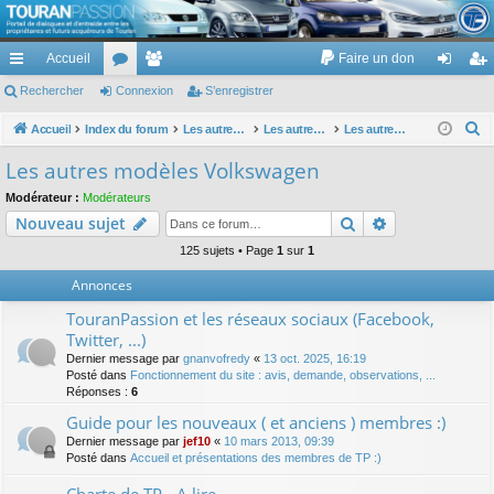
TouranPassion
Accueil
Faire un don
Le forum des propriétaires ou futurs acquéreurs du Volkswagen Touran
cc
Rechercher
or
Connexion
e
S’enregistrer
on
’e
ès
u
m
ne
nr
R
Accueil
Index du forum
Les autres voitures et ce qui touche à la voiture
Les autres modèles du groupe VW
Les autres modèles Volkswagen
e
ra
m
br
xi
eg
Les autres modèles Volkswagen
c
pi
s
es
on
ist
Modérateur :
Modérateurs
h
Rechercher
Recherche av
Nouveau sujet
de
re
e
r
125 sujets • Page
1
sur
1
r
c
Annonces
h
TouranPassion et les réseaux sociaux (Facebook,
e
Twitter, ...)
r
Dernier message par
gnanvofredy
«
13 oct. 2025, 16:19
Posté dans
Fonctionnement du site : avis, demande, observations, ...
Réponses :
6
Guide pour les nouveaux ( et anciens ) membres :)
Dernier message par
jef10
«
10 mars 2013, 09:39
Posté dans
Accueil et présentations des membres de TP :)