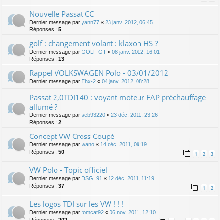
Nouvelle Passat CC
Dernier message par
yann77
«
23 janv. 2012, 06:45
Réponses :
5
golf : changement volant : klaxon HS ?
Dernier message par
GOLF GT
«
08 janv. 2012, 16:01
Réponses :
13
Rappel VOLKSWAGEN Polo - 03/01/2012
Dernier message par
Thx-2
«
04 janv. 2012, 08:28
Passat 2,0TDI140 : voyant moteur FAP préchauffage
allumé ?
Dernier message par
seb93220
«
23 déc. 2011, 23:26
Réponses :
2
Concept VW Cross Coupé
Dernier message par
wano
«
14 déc. 2011, 09:19
Réponses :
50
1
2
3
VW Polo - Topic officiel
Dernier message par
DSG_91
«
12 déc. 2011, 11:19
Réponses :
37
1
2
Les logos TDI sur les VW ! ! !
Dernier message par
tomcat92
«
06 nov. 2011, 12:10
Réponses :
202