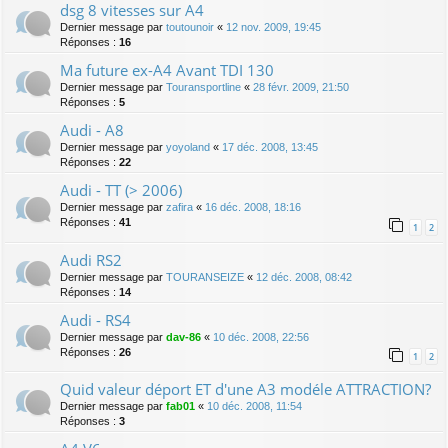
dsg 8 vitesses sur A4
Dernier message par
toutounoir
«
12 nov. 2009, 19:45
Réponses :
16
Ma future ex-A4 Avant TDI 130
Dernier message par
Touransportline
«
28 févr. 2009, 21:50
Réponses :
5
Audi - A8
Dernier message par
yoyoland
«
17 déc. 2008, 13:45
Réponses :
22
Audi - TT (> 2006)
Dernier message par
zafira
«
16 déc. 2008, 18:16
Réponses :
41
1
2
Audi RS2
Dernier message par
TOURANSEIZE
«
12 déc. 2008, 08:42
Réponses :
14
Audi - RS4
Dernier message par
dav-86
«
10 déc. 2008, 22:56
Réponses :
26
1
2
Quid valeur déport ET d'une A3 modéle ATTRACTION?
Dernier message par
fab01
«
10 déc. 2008, 11:54
Réponses :
3