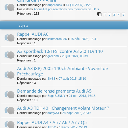
Charte de TP - A lire
Dernier message par
supercook
«
14 juil. 2025, 21:25
Posté dans
Accueil et présentations des membres de TP :)
Réponses :
121
1
2
3
4
5
Sujets
Rappel AUDI A6
Dernier message par
liammoreau36
«
15 déc. 2025, 18:41
Réponses :
1
A3 sportback 1.8TFSI contre A3 2.0 TDi 140
Dernier message par
grecomi
«
20 juil. 2024, 00:39
Réponses :
1
Audi A3 (8P) 2005 140ch Ambiant - Voyant de
Préchauffage
Dernier message par
Sly83
«
07 août 2015, 15:10
Réponses :
3
Demande de renseignements Audi A5
Dernier message par
BugsBUNNY
«
21 oct. 2013, 16:18
Réponses :
13
Audi A3 TDI140 : Changement Volant Moteur ?
Dernier message par
samyA3
«
24 sept. 2012, 20:39
Rappel AUDI A4 / A5 / A6 / A7 / Q5
Dernier message par
Thx-2
«
18 janv. 2012, 22:19