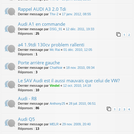
Rappel AUDI A3 2.0 Tdi
Dernier message par
Thx-2
«
17 janv. 2012, 08:55
Audi A1 en commande
Dernier message par
DSG_91
«
12 déc. 2011, 19:33
Réponses :
25
1
2
a4 1.9tdi 130cv problem rallenti
Dernier message par
Mc Rai
«
01 déc. 2010, 12:05
Réponses :
1
Porte arrière gauche
Dernier message par
ChatNoir
«
18 nov. 2010, 09:34
Réponses :
3
Le SAV Audi est il aussi mauvais que celui de VW?
Dernier message par
Vindel
«
12 oct. 2010, 14:18
Réponses :
10
Audi - R8
Dernier message par
Anthony25
«
28 juil. 2010, 06:51
Réponses :
86
1
2
3
4
Audi Q5
Dernier message par
MELR
«
29 nov. 2009, 20:40
Réponses :
13