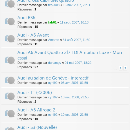
Dernier message par
fxp2008
«
16 nov. 2007, 22:11
Réponses :
1
Audi RS6
Dernier message par
fab01
«
11 sept. 2007, 10:18
Réponses :
15
Audi - A6 Avant
Dernier message par
Antares
«
31 août 2007, 11:50
Réponses :
11
Audi A6 Avant Quattro 2l7 TDI Ambition Luxe - Mon
essai
Dernier message par
dunantgv
«
01 mai 2007, 18:22
Réponses :
27
1
2
Audi au salon de Genève - interactif
Dernier message par
cyril92
«
06 avr. 2007, 01:59
Audi - TT (<2006)
Dernier message par
cyril92
«
10 nov. 2006, 23:55
Réponses :
2
Audi - A6 Allroad 2
Dernier message par
cyril92
«
10 oct. 2006, 21:59
Réponses :
10
Audi - S3 (Nouvelle)