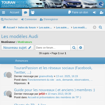
TouranPassion
Accueil
Faire un don
Le forum des propriétaires ou futurs acquéreurs du Volkswagen Touran
cc
Rechercher
or
Connexion
e
S’enregistrer
on
’e
ès
u
m
ne
nr
R
Accueil
Index du forum
Les autres voitures et ce qui touche à la voiture
Les autres modèles du groupe VW
Les modèles Audi
e
ra
m
br
xi
eg
Les modèles Audi
c
pi
s
es
on
ist
Modérateur :
Modérateurs
h
Rechercher
Recherche av
Nouveau sujet
de
re
e
r
39 sujets • Page
1
sur
1
r
c
Annonces
h
TouranPassion et les réseaux sociaux (Facebook,
e
Twitter, ...)
r
Dernier message par
gnanvofredy
«
13 oct. 2025, 16:19
Posté dans
Fonctionnement du site : avis, demande, observations, ...
Réponses :
6
Guide pour les nouveaux ( et anciens ) membres :)
Dernier message par
jef10
«
10 mars 2013, 09:39
Posté dans
Accueil et présentations des membres de TP :)