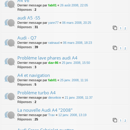
A4 V6
Dernier message par
fab01
«
26 août 2008, 22:05
Réponses :
2
audi A5 -S5
Dernier message par
yann77
«
06 mars 2008, 20:25
Réponses :
31
1
2
Audi - Q7
Dernier message par
ratinaud
«
06 mars 2008, 18:23
Réponses :
39
1
2
Problème lave phares audi A4
Dernier message par
dav-86
«
25 janv. 2008, 15:50
Réponses :
3
A4 et navigation
Dernier message par
fab01
«
25 janv. 2008, 11:16
Réponses :
5
Problème turbo A4
Dernier message par
dieseliste
«
21 janv. 2008, 11:37
Réponses :
2
La nouvelle Audi A4 "2008"
Dernier message par
Trav
«
12 janv. 2008, 13:19
Réponses :
25
1
2
Audi Cross Cabriolet quattro