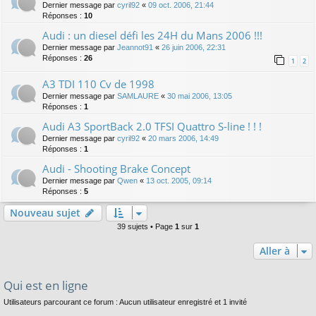
Dernier message par
cyril92
«
09 oct. 2006, 21:44
Réponses :
10
Audi : un diesel défi les 24H du Mans 2006 !!!
Dernier message par
Jeannot91
«
26 juin 2006, 22:31
Réponses :
26
1
2
A3 TDI 110 Cv de 1998
Dernier message par
SAMLAURE
«
30 mai 2006, 13:05
Réponses :
1
Audi A3 SportBack 2.0 TFSI Quattro S-line ! ! !
Dernier message par
cyril92
«
20 mars 2006, 14:49
Réponses :
1
Audi - Shooting Brake Concept
Dernier message par
Qwen
«
13 oct. 2005, 09:14
Réponses :
5
Nouveau sujet
39 sujets • Page
1
sur
1
Aller à
Qui est en ligne
Utilisateurs parcourant ce forum : Aucun utilisateur enregistré et 1 invité