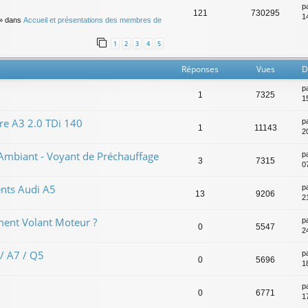
p
121
730295
14
» dans
Accueil et présentations des membres de
1
2
3
4
5
Réponses
Vues
D
p
1
7325
1
re A3 2.0 TDi 140
p
1
11143
20
Ambiant - Voyant de Préchauffage
p
3
7315
0
nts Audi A5
p
13
9206
2
ent Volant Moteur ?
p
0
5547
2
/ A7 / Q5
p
0
5696
1
p
0
6771
1