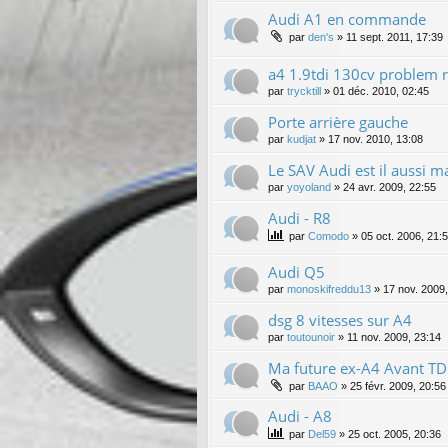
Audi A1 en commande
par
den's
»
11 sept. 2011, 17:39
a4 1.9tdi 130cv problem r
par
trycktill
»
01 déc. 2010, 02:45
Porte arrière gauche
par
kudjat
»
17 nov. 2010, 13:08
Le SAV Audi est il aussi 
par
yoyoland
»
24 avr. 2009, 22:55
Audi - R8
par
Comodo
»
05 oct. 2006, 21:
Audi Q5
par
monoskifreddu13
»
17 nov. 2009,
dsg 8 vitesses sur A4
par
toutounoir
»
11 nov. 2009, 23:14
Ma future ex-A4 Avant TD
par
BAAO
»
25 févr. 2009, 20:56
Audi - A8
par
Del59
»
25 oct. 2005, 20:36