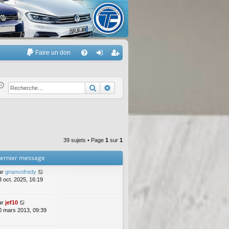
Faire un don
A
FA
on
’e
Q
ne
nr
Rechercher
Recherche avancée
xi
eg
on
ist
re
39 sujets • Page
1
sur
1
r
ernier message
ar
gnanvofredy
3 oct. 2025, 16:19
ar
jef10
0 mars 2013, 09:39