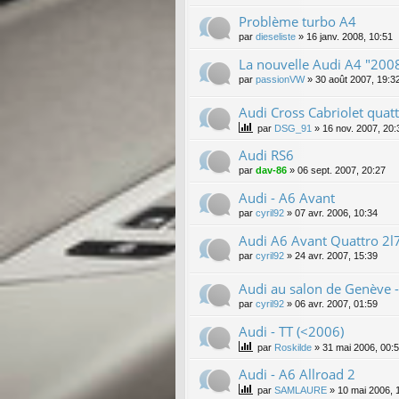
Problème turbo A4
par
dieseliste
»
16 janv. 2008, 10:51
La nouvelle Audi A4 "200
par
passionVW
»
30 août 2007, 19:3
Audi Cross Cabriolet quat
par
DSG_91
»
16 nov. 2007, 20:
Audi RS6
par
dav-86
»
06 sept. 2007, 20:27
Audi - A6 Avant
par
cyril92
»
07 avr. 2006, 10:34
Audi A6 Avant Quattro 2l
par
cyril92
»
24 avr. 2007, 15:39
Audi au salon de Genève - 
par
cyril92
»
06 avr. 2007, 01:59
Audi - TT (<2006)
par
Roskilde
»
31 mai 2006, 00:
Audi - A6 Allroad 2
par
SAMLAURE
»
10 mai 2006, 