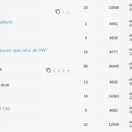
p
25
13568
1
1
2
allenti
p
1
6451
0
p
3
6636
1
mauvais que celui de VW?
p
10
9777
1
p
86
36440
28
55
1
2
3
4
p
13
9630
2
 09:39
p
16
14363
1
I 130
p
5
8062
2
p
22
12549
1