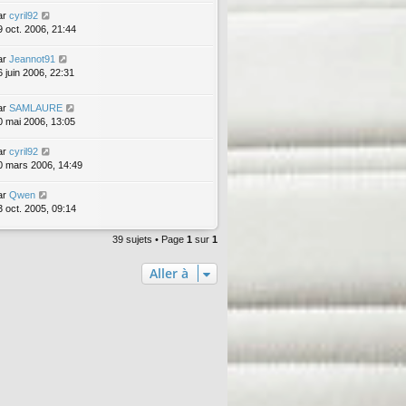
ar
cyril92
9 oct. 2006, 21:44
ar
Jeannot91
6 juin 2006, 22:31
ar
SAMLAURE
0 mai 2006, 13:05
ar
cyril92
0 mars 2006, 14:49
ar
Qwen
3 oct. 2005, 09:14
39 sujets • Page
1
sur
1
Aller à