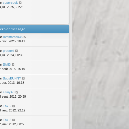
ar
supercook
 juil. 2025, 21:25
ernier message
ar
liammoreau36
5 déc. 2025, 18:41
ar
grecomi
 juil. 2024, 00:39
ar
Sly83
7 août 2015, 15:10
ar
BugsBUNNY
1 oct. 2013, 16:18
ar
samyA3
4 sept. 2012, 20:39
ar
Thx-2
8 janv. 2012, 22:19
ar
Thx-2
7 janv. 2012, 08:55