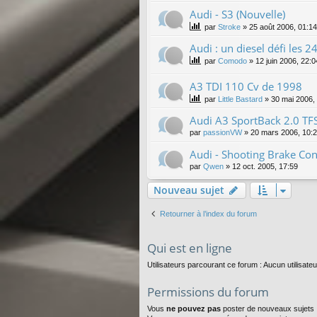
Audi - S3 (Nouvelle)
par
Stroke
»
25 août 2006, 01:14
Audi : un diesel défi les 
par
Comodo
»
12 juin 2006, 22:0
A3 TDI 110 Cv de 1998
par
Little Bastard
»
30 mai 2006,
Audi A3 SportBack 2.0 TFSI 
par
passionVW
»
20 mars 2006, 10:
Audi - Shooting Brake Co
par
Qwen
»
12 oct. 2005, 17:59
Nouveau sujet
Retourner à l’index du forum
Qui est en ligne
Utilisateurs parcourant ce forum : Aucun utilisateu
Permissions du forum
Vous
ne pouvez pas
poster de nouveaux sujets