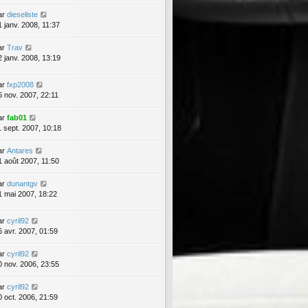
ar
dieseliste
1 janv. 2008, 11:37
ar
Trav
2 janv. 2008, 13:19
ar
fxp2008
6 nov. 2007, 22:11
ar
fab01
1 sept. 2007, 10:18
ar
Antares
1 août 2007, 11:50
ar
dunantgv
1 mai 2007, 18:22
ar
cyril92
6 avr. 2007, 01:59
ar
cyril92
0 nov. 2006, 23:55
ar
cyril92
0 oct. 2006, 21:59