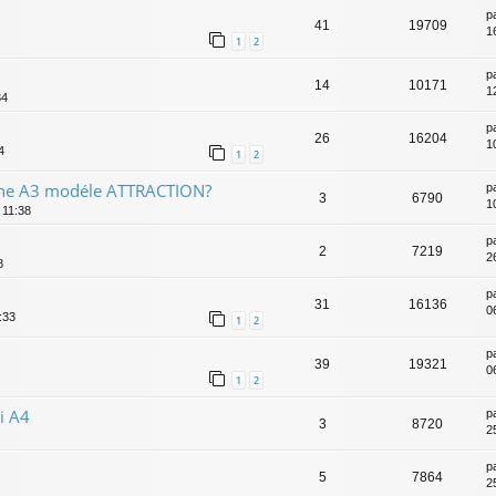
p
41
19709
1
1
2
p
14
10171
1
34
p
26
16204
1
4
1
2
'une A3 modéle ATTRACTION?
p
3
6790
1
 11:38
p
2
7219
2
8
p
31
16136
0
:33
1
2
p
39
19321
0
1
2
i A4
p
3
8720
2
p
5
7864
2