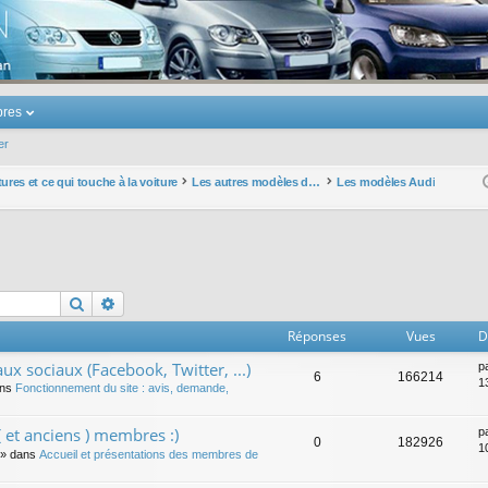
u Volkswagen Touran
res
er
ures et ce qui touche à la voiture
Les autres modèles du groupe VW
Les modèles Audi
Rechercher
Recherche avancée
Réponses
Vues
D
ux sociaux (Facebook, Twitter, ...)
p
6
166214
1
ans
Fonctionnement du site : avis, demande,
 et anciens ) membres :)
p
0
182926
1
» dans
Accueil et présentations des membres de