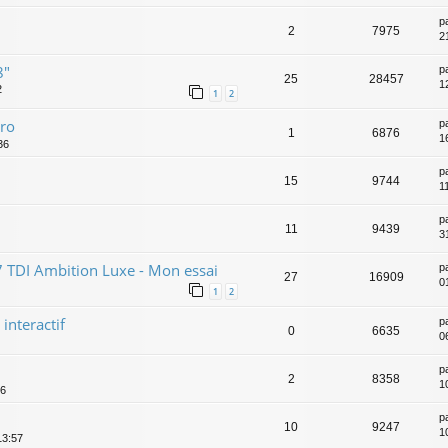
p
2
7975
2
8"
p
25
28457
1
2
1
2
tro
p
1
6876
1
36
p
15
9744
1
p
11
9439
3
7 TDI Ambition Luxe - Mon essai
p
27
16909
0
1
2
interactif
p
0
6635
0
p
2
8358
1
56
p
10
9247
1
13:57