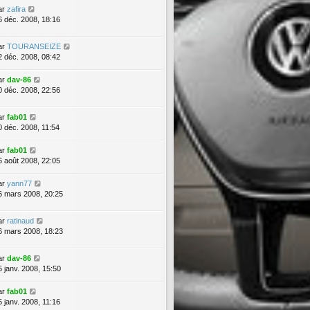
ar
zafira
6 déc. 2008, 18:16
ar
TOURANSEIZE
2 déc. 2008, 08:42
ar
dav-86
0 déc. 2008, 22:56
ar
fab01
0 déc. 2008, 11:54
ar
fab01
6 août 2008, 22:05
ar
yann77
6 mars 2008, 20:25
ar
ratinaud
6 mars 2008, 18:23
ar
dav-86
5 janv. 2008, 15:50
ar
fab01
5 janv. 2008, 11:16