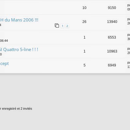
p
10
9150
0
24H du Mans 2006 !!!
p
26
13940
2
4
1
2
p
1
6553
3
 06:44
Quattro S-line ! ! !
p
1
10963
2
20
ncept
p
5
6949
1
r enregistré et 2 invités