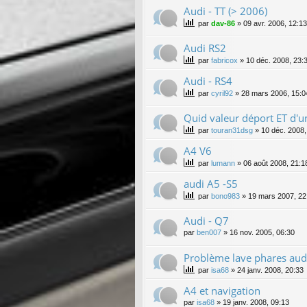
Audi - TT (> 2006)
par
dav-86
»
09 avr. 2006, 12:13
Audi RS2
par
fabricox
»
10 déc. 2008, 23:
Audi - RS4
par
cyril92
»
28 mars 2006, 15:0
Quid valeur déport ET d
par
touran31dsg
»
10 déc. 2008,
A4 V6
par
lumann
»
06 août 2008, 21:1
audi A5 -S5
par
bono983
»
19 mars 2007, 22
Audi - Q7
par
ben007
»
16 nov. 2005, 06:30
Problème lave phares aud
par
isa68
»
24 janv. 2008, 20:33
A4 et navigation
par
isa68
»
19 janv. 2008, 09:13