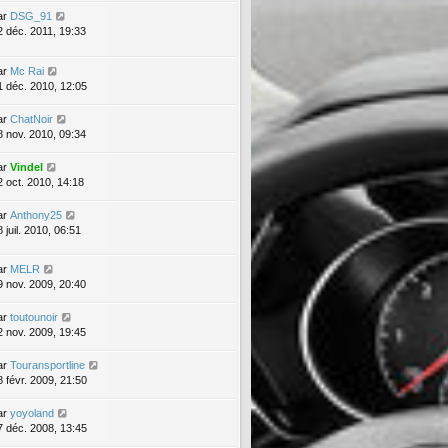
ar
DSG_91
2 déc. 2011, 19:33
ar
Mc Rai
1 déc. 2010, 12:05
ar
ChatNoir
8 nov. 2010, 09:34
ar
Vindel
2 oct. 2010, 14:18
ar
Anthony25
 juil. 2010, 06:51
ar
MELR
9 nov. 2009, 20:40
ar
toutounoir
2 nov. 2009, 19:45
ar
Touransportline
8 févr. 2009, 21:50
ar
yoyoland
7 déc. 2008, 13:45