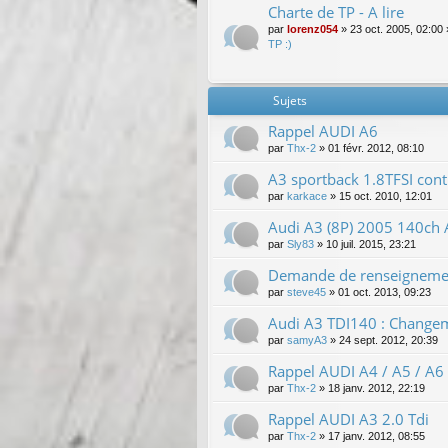
Charte de TP - A lire
par
lorenz054
»
23 oct. 2005, 02:00
TP :)
Sujets
Rappel AUDI A6
par
Thx-2
»
01 févr. 2012, 08:10
A3 sportback 1.8TFSI cont
par
karkace
»
15 oct. 2010, 12:01
Audi A3 (8P) 2005 140ch 
par
Sly83
»
10 juil. 2015, 23:21
Demande de renseigneme
par
steve45
»
01 oct. 2013, 09:23
Audi A3 TDI140 : Changem
par
samyA3
»
24 sept. 2012, 20:39
Rappel AUDI A4 / A5 / A6 
par
Thx-2
»
18 janv. 2012, 22:19
Rappel AUDI A3 2.0 Tdi
par
Thx-2
»
17 janv. 2012, 08:55