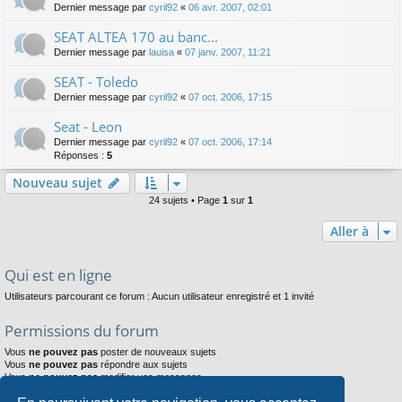
Dernier message par
cyril92
«
06 avr. 2007, 02:01
SEAT ALTEA 170 au banc...
Dernier message par
lauisa
«
07 janv. 2007, 11:21
SEAT - Toledo
Dernier message par
cyril92
«
07 oct. 2006, 17:15
Seat - Leon
Dernier message par
cyril92
«
07 oct. 2006, 17:14
Réponses :
5
Nouveau sujet
24 sujets • Page
1
sur
1
Aller à
Qui est en ligne
Utilisateurs parcourant ce forum : Aucun utilisateur enregistré et 1 invité
Permissions du forum
Vous
ne pouvez pas
poster de nouveaux sujets
Vous
ne pouvez pas
répondre aux sujets
Vous
ne pouvez pas
modifier vos messages
Vous
ne pouvez pas
supprimer vos messages