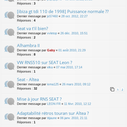
Réponses :
3
[ibiza gt tdi 110 de 1998] Puissance normale ??
Dernier message par
js57460
«
28 oct. 2012, 22:27
Réponses :
4
Seat va t'il bien?
Dernier message par
vvletop
«
26 déc. 2010, 15:51
Réponses :
2
Alhambra II
Dernier message par
Gaby
«
01 août 2010, 21:29
Réponses :
8
VW RNS510 sur SEAT Leon ?
Dernier message par
elka
«
07 mai 2010, 17:14
Réponses :
1
Seat - Altea
Dernier message par
isma125
«
26 mars 2010, 09:12
Réponses :
32
1
2
Mise à jour RNS SEAT ?
Dernier message par
LEON FR
«
11 févr. 2010, 12:12
Adaptabilité rétros touran sur Altea ?
Dernier message par
titjaune
«
06 janv. 2010, 21:11
Réponses :
1