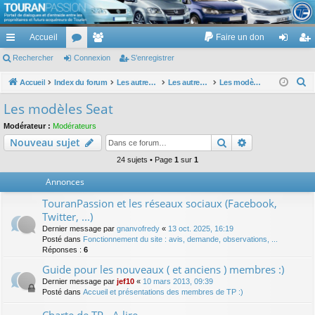
TouranPassion
Accueil
Faire un don
Le forum des propriétaires ou futurs acquéreurs du Volkswagen Touran
cc
Rechercher
or
Connexion
e
S’enregistrer
on
’e
ès
u
m
ne
nr
R
Accueil
Index du forum
Les autres voitures et ce qui touche à la voiture
Les autres modèles du groupe VW
Les modèles Seat
e
ra
m
br
xi
eg
Les modèles Seat
c
pi
s
es
on
ist
Modérateur :
Modérateurs
h
Rechercher
Recherche av
Nouveau sujet
de
re
e
r
24 sujets • Page
1
sur
1
r
c
Annonces
h
TouranPassion et les réseaux sociaux (Facebook,
e
Twitter, ...)
r
Dernier message par
gnanvofredy
«
13 oct. 2025, 16:19
Posté dans
Fonctionnement du site : avis, demande, observations, ...
Réponses :
6
Guide pour les nouveaux ( et anciens ) membres :)
Dernier message par
jef10
«
10 mars 2013, 09:39
Posté dans
Accueil et présentations des membres de TP :)