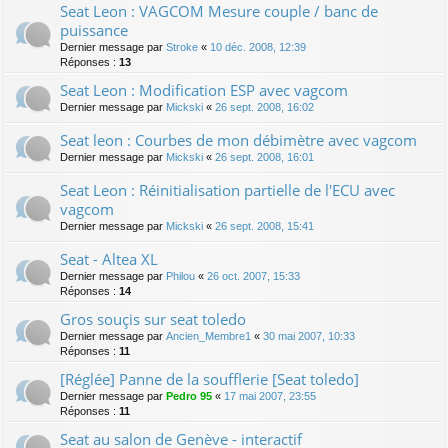
Seat Leon : VAGCOM Mesure couple / banc de
puissance
Dernier message par
Stroke
«
10 déc. 2008, 12:39
Réponses :
13
Seat Leon : Modification ESP avec vagcom
Dernier message par
Mickski
«
26 sept. 2008, 16:02
Seat leon : Courbes de mon débimètre avec vagcom
Dernier message par
Mickski
«
26 sept. 2008, 16:01
Seat Leon : Réinitialisation partielle de l'ECU avec
vagcom
Dernier message par
Mickski
«
26 sept. 2008, 15:41
Seat - Altea XL
Dernier message par
Philou
«
26 oct. 2007, 15:33
Réponses :
14
Gros souçis sur seat toledo
Dernier message par
Ancien_Membre1
«
30 mai 2007, 10:33
Réponses :
11
[Réglée] Panne de la soufflerie [Seat toledo]
Dernier message par
Pedro 95
«
17 mai 2007, 23:55
Réponses :
11
Seat au salon de Genève - interactif