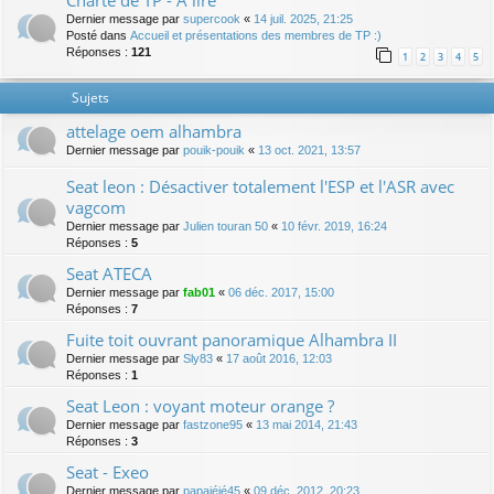
Charte de TP - A lire
Dernier message par
supercook
«
14 juil. 2025, 21:25
Posté dans
Accueil et présentations des membres de TP :)
Réponses :
121
1
2
3
4
5
Sujets
attelage oem alhambra
Dernier message par
pouik-pouik
«
13 oct. 2021, 13:57
Seat leon : Désactiver totalement l'ESP et l'ASR avec
vagcom
Dernier message par
Julien touran 50
«
10 févr. 2019, 16:24
Réponses :
5
Seat ATECA
Dernier message par
fab01
«
06 déc. 2017, 15:00
Réponses :
7
Fuite toit ouvrant panoramique Alhambra II
Dernier message par
Sly83
«
17 août 2016, 12:03
Réponses :
1
Seat Leon : voyant moteur orange ?
Dernier message par
fastzone95
«
13 mai 2014, 21:43
Réponses :
3
Seat - Exeo
Dernier message par
papajéjé45
«
09 déc. 2012, 20:23