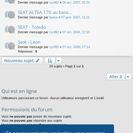
Dernier message par
cyril92
«
06 avr. 2007, 02:01
SEAT ALTEA 170 au banc...
Dernier message par
lauisa
«
07 janv. 2007, 11:21
SEAT - Toledo
Dernier message par
cyril92
«
07 oct. 2006, 17:15
Seat - Leon
Dernier message par
cyril92
«
07 oct. 2006, 17:14
Réponses :
5
Nouveau sujet
24 sujets • Page
1
sur
1
Aller à
Qui est en ligne
Utilisateurs parcourant ce forum : Aucun utilisateur enregistré et 1 invité
Permissions du forum
Vous
ne pouvez pas
poster de nouveaux sujets
Vous
ne pouvez pas
répondre aux sujets
Vous
ne pouvez pas
modifier vos messages
Vous
ne pouvez pas
supprimer vos messages