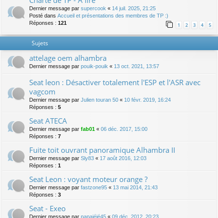
Charte de TP - A lire
Dernier message par
supercook
«
14 juil. 2025, 21:25
Posté dans
Accueil et présentations des membres de TP :)
Réponses :
121
1
2
3
4
5
Sujets
attelage oem alhambra
Dernier message par
pouik-pouik
«
13 oct. 2021, 13:57
Seat leon : Désactiver totalement l'ESP et l'ASR avec
vagcom
Dernier message par
Julien touran 50
«
10 févr. 2019, 16:24
Réponses :
5
Seat ATECA
Dernier message par
fab01
«
06 déc. 2017, 15:00
Réponses :
7
Fuite toit ouvrant panoramique Alhambra II
Dernier message par
Sly83
«
17 août 2016, 12:03
Réponses :
1
Seat Leon : voyant moteur orange ?
Dernier message par
fastzone95
«
13 mai 2014, 21:43
Réponses :
3
Seat - Exeo
Dernier message par
papajéjé45
«
09 déc. 2012, 20:23