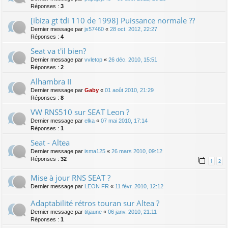
Réponses :
3
[ibiza gt tdi 110 de 1998] Puissance normale ??
Dernier message par
js57460
«
28 oct. 2012, 22:27
Réponses :
4
Seat va t'il bien?
Dernier message par
vvletop
«
26 déc. 2010, 15:51
Réponses :
2
Alhambra II
Dernier message par
Gaby
«
01 août 2010, 21:29
Réponses :
8
VW RNS510 sur SEAT Leon ?
Dernier message par
elka
«
07 mai 2010, 17:14
Réponses :
1
Seat - Altea
Dernier message par
isma125
«
26 mars 2010, 09:12
Réponses :
32
1
2
Mise à jour RNS SEAT ?
Dernier message par
LEON FR
«
11 févr. 2010, 12:12
Adaptabilité rétros touran sur Altea ?
Dernier message par
titjaune
«
06 janv. 2010, 21:11
Réponses :
1