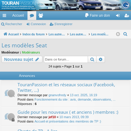
TouranPassion
Accueil
Faire un don
Le forum des propriétaires ou futurs acquéreurs du Volkswagen Touran
cc
Rechercher
or
Connexion
e
S’enregistrer
on
’e
ès
u
m
ne
nr
R
Accueil
Index du forum
Les autres voitures et ce qui touche à la voiture
Les autres modèles du groupe VW
Les modèles Seat
e
ra
m
br
xi
eg
Les modèles Seat
c
pi
s
es
on
ist
Modérateur :
Modérateurs
h
Rechercher
Recherche av
Nouveau sujet
de
re
e
r
24 sujets • Page
1
sur
1
r
c
Annonces
h
TouranPassion et les réseaux sociaux (Facebook,
e
Twitter, ...)
r
Dernier message par
gnanvofredy
«
13 oct. 2025, 16:19
Posté dans
Fonctionnement du site : avis, demande, observations, ...
Réponses :
6
Guide pour les nouveaux ( et anciens ) membres :)
Dernier message par
jef10
«
10 mars 2013, 09:39
Posté dans
Accueil et présentations des membres de TP :)