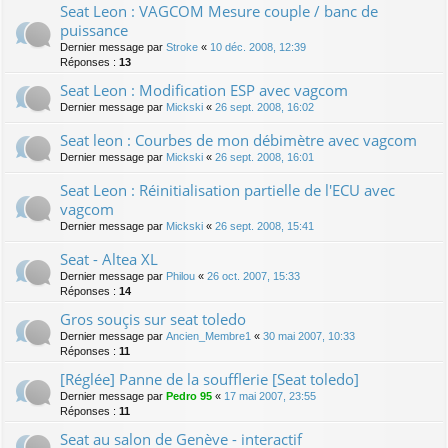
Seat Leon : VAGCOM Mesure couple / banc de
puissance
Dernier message par
Stroke
«
10 déc. 2008, 12:39
Réponses :
13
Seat Leon : Modification ESP avec vagcom
Dernier message par
Mickski
«
26 sept. 2008, 16:02
Seat leon : Courbes de mon débimètre avec vagcom
Dernier message par
Mickski
«
26 sept. 2008, 16:01
Seat Leon : Réinitialisation partielle de l'ECU avec
vagcom
Dernier message par
Mickski
«
26 sept. 2008, 15:41
Seat - Altea XL
Dernier message par
Philou
«
26 oct. 2007, 15:33
Réponses :
14
Gros souçis sur seat toledo
Dernier message par
Ancien_Membre1
«
30 mai 2007, 10:33
Réponses :
11
[Réglée] Panne de la soufflerie [Seat toledo]
Dernier message par
Pedro 95
«
17 mai 2007, 23:55
Réponses :
11
Seat au salon de Genève - interactif