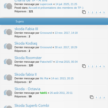
Charte de TP - A lire
Dernier message par
supercook
«
14 juil. 2025, 21:25
Posté dans
Accueil et présentations des membres de TP :)
Réponses :
121
1
2
3
4
5
Sujets
skoda Fabia III
Dernier message par
Grosound
«
13 nov. 2017, 14:18
Réponses :
2
Skoda Kodiaq
Dernier message par
Grosound
«
30 oct. 2017, 18:29
Réponses :
2
Skoda Roomster
Dernier message par
Patoche57
«
10 mai 2015, 00:34
Réponses :
120
1
2
3
4
5
Skoda fabia II
Dernier message par
Mc Rai
«
14 oct. 2013, 20:15
Réponses :
17
Skoda - Octavia
Dernier message par
fab01
«
26 août 2011, 20:11
Réponses :
59
1
2
3
Skoda Superb Combi