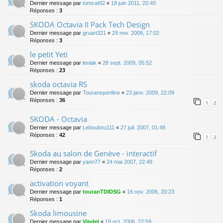
Dernier message par
tomcat92
«
18 juin 2011, 20:40
Réponses :
3
SKODA Octavia II Pack Tech Design
Dernier message par
gruart321
«
29 nov. 2009, 17:02
Réponses :
3
le petit Yeti
Dernier message par
leniak
«
28 sept. 2009, 05:52
Réponses :
23
skoda octavia RS
Dernier message par
Touransportline
«
23 janv. 2009, 22:09
Réponses :
36
1
2
SKODA - Octavia
Dernier message par
Leboubou111
«
27 juil. 2007, 01:49
Réponses :
42
1
2
Skoda au salon de Genève - interactif
Dernier message par
yann77
«
24 mai 2007, 22:49
Réponses :
2
activation voyant
Dernier message par
touranTDIDSG
«
16 nov. 2006, 20:23
Réponses :
1
Skoda limousine
Dernier message par
Vindel
«
19 oct. 2006, 22:59