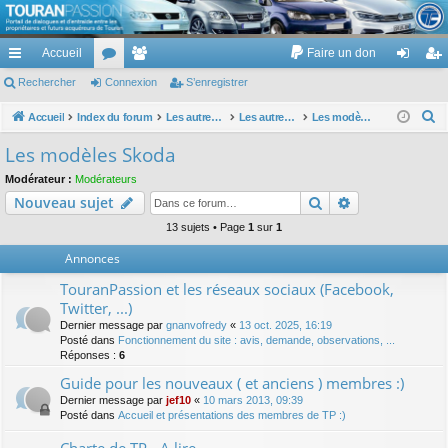
TouranPassion
Accueil
Faire un don
Le forum des propriétaires ou futurs acquéreurs du Volkswagen Touran
cc
Rechercher
or
Connexion
e
S’enregistrer
on
’e
ès
u
m
ne
nr
R
Accueil
Index du forum
Les autres voitures et ce qui touche à la voiture
Les autres modèles du groupe VW
Les modèles Skoda
e
ra
m
br
xi
eg
Les modèles Skoda
c
pi
s
es
on
ist
Modérateur :
Modérateurs
h
Rechercher
Recherche av
Nouveau sujet
de
re
e
r
13 sujets • Page
1
sur
1
r
c
Annonces
h
TouranPassion et les réseaux sociaux (Facebook,
e
Twitter, ...)
r
Dernier message par
gnanvofredy
«
13 oct. 2025, 16:19
Posté dans
Fonctionnement du site : avis, demande, observations, ...
Réponses :
6
Guide pour les nouveaux ( et anciens ) membres :)
Dernier message par
jef10
«
10 mars 2013, 09:39
Posté dans
Accueil et présentations des membres de TP :)