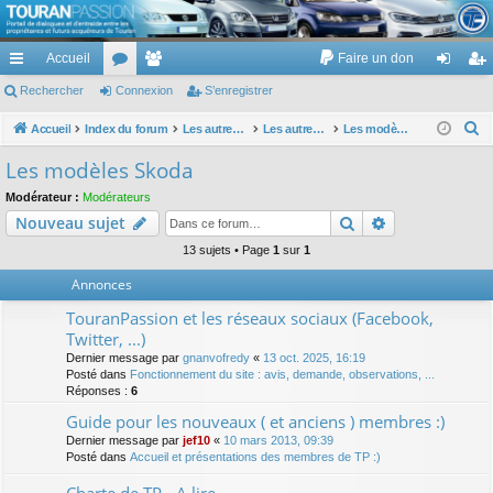
TouranPassion
Accueil
Faire un don
Le forum des propriétaires ou futurs acquéreurs du Volkswagen Touran
cc
Rechercher
or
Connexion
e
S’enregistrer
on
’e
ès
u
m
ne
nr
R
Accueil
Index du forum
Les autres voitures et ce qui touche à la voiture
Les autres modèles du groupe VW
Les modèles Skoda
e
ra
m
br
xi
eg
Les modèles Skoda
c
pi
s
es
on
ist
Modérateur :
Modérateurs
h
Rechercher
Recherche av
Nouveau sujet
de
re
e
r
13 sujets • Page
1
sur
1
r
c
Annonces
h
TouranPassion et les réseaux sociaux (Facebook,
e
Twitter, ...)
r
Dernier message par
gnanvofredy
«
13 oct. 2025, 16:19
Posté dans
Fonctionnement du site : avis, demande, observations, ...
Réponses :
6
Guide pour les nouveaux ( et anciens ) membres :)
Dernier message par
jef10
«
10 mars 2013, 09:39
Posté dans
Accueil et présentations des membres de TP :)