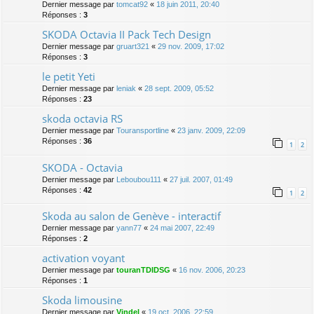
Dernier message par
tomcat92
«
18 juin 2011, 20:40
Réponses :
3
SKODA Octavia II Pack Tech Design
Dernier message par
gruart321
«
29 nov. 2009, 17:02
Réponses :
3
le petit Yeti
Dernier message par
leniak
«
28 sept. 2009, 05:52
Réponses :
23
skoda octavia RS
Dernier message par
Touransportline
«
23 janv. 2009, 22:09
Réponses :
36
1
2
SKODA - Octavia
Dernier message par
Leboubou111
«
27 juil. 2007, 01:49
Réponses :
42
1
2
Skoda au salon de Genève - interactif
Dernier message par
yann77
«
24 mai 2007, 22:49
Réponses :
2
activation voyant
Dernier message par
touranTDIDSG
«
16 nov. 2006, 20:23
Réponses :
1
Skoda limousine
Dernier message par
Vindel
«
19 oct. 2006, 22:59