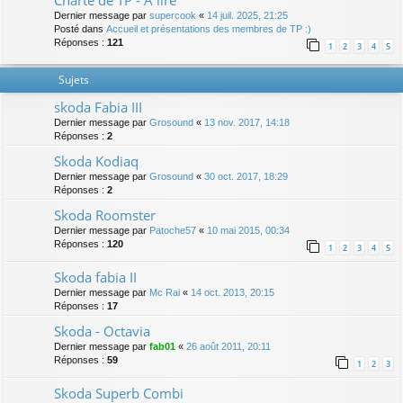
Charte de TP - A lire
Dernier message par
supercook
«
14 juil. 2025, 21:25
Posté dans
Accueil et présentations des membres de TP :)
Réponses :
121
1
2
3
4
5
Sujets
skoda Fabia III
Dernier message par
Grosound
«
13 nov. 2017, 14:18
Réponses :
2
Skoda Kodiaq
Dernier message par
Grosound
«
30 oct. 2017, 18:29
Réponses :
2
Skoda Roomster
Dernier message par
Patoche57
«
10 mai 2015, 00:34
Réponses :
120
1
2
3
4
5
Skoda fabia II
Dernier message par
Mc Rai
«
14 oct. 2013, 20:15
Réponses :
17
Skoda - Octavia
Dernier message par
fab01
«
26 août 2011, 20:11
Réponses :
59
1
2
3
Skoda Superb Combi