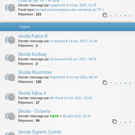
Charte de TP - A lire
Dernier message par
supercook
«
14 juil. 2025, 21:25
Posté dans
Accueil et présentations des membres de TP :)
Réponses :
121
1
2
3
4
5
Sujets
skoda Fabia III
Dernier message par
Grosound
«
13 nov. 2017, 14:18
Réponses :
2
Skoda Kodiaq
Dernier message par
Grosound
«
30 oct. 2017, 18:29
Réponses :
2
Skoda Roomster
Dernier message par
Patoche57
«
10 mai 2015, 00:34
Réponses :
120
1
2
3
4
5
Skoda fabia II
Dernier message par
Mc Rai
«
14 oct. 2013, 20:15
Réponses :
17
Skoda - Octavia
Dernier message par
fab01
«
26 août 2011, 20:11
Réponses :
59
1
2
3
Skoda Superb Combi