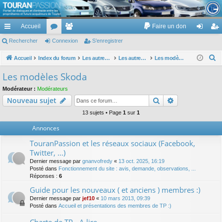
TouranPassion
Accueil
Faire un don
Le forum des propriétaires ou futurs acquéreurs du Volkswagen Touran
cc
Rechercher
or
Connexion
e
S’enregistrer
on
’e
ès
u
m
ne
nr
R
Accueil
Index du forum
Les autres voitures et ce qui touche à la voiture
Les autres modèles du groupe VW
Les modèles Skoda
e
ra
m
br
xi
eg
Les modèles Skoda
c
pi
s
es
on
ist
Modérateur :
Modérateurs
h
Rechercher
Recherche av
Nouveau sujet
de
re
e
r
13 sujets • Page
1
sur
1
r
c
Annonces
h
TouranPassion et les réseaux sociaux (Facebook,
e
Twitter, ...)
r
Dernier message par
gnanvofredy
«
13 oct. 2025, 16:19
Posté dans
Fonctionnement du site : avis, demande, observations, ...
Réponses :
6
Guide pour les nouveaux ( et anciens ) membres :)
Dernier message par
jef10
«
10 mars 2013, 09:39
Posté dans
Accueil et présentations des membres de TP :)