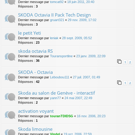
Dernier message par
tomcat92
«
18 juin 2011, 20:40
Réponses :
3
SKODA Octavia II Pack Tech Design
Dernier message par
gruart321
«
29 nov. 2009, 17:02
Réponses :
3
le petit Yeti
Dernier message par
leniak
«
28 sept. 2009, 05:52
Réponses :
23
skoda octavia RS
Dernier message par
Touransportline
«
23 janv. 2009, 22:09
Réponses :
36
1
2
SKODA - Octavia
Dernier message par
Leboubou111
«
27 juil. 2007, 01:49
Réponses :
42
1
2
Skoda au salon de Genève - interactif
Dernier message par
yann77
«
24 mai 2007, 22:49
Réponses :
2
activation voyant
Dernier message par
touranTDIDSG
«
16 nov. 2006, 20:23
Réponses :
1
Skoda limousine
Dernier message par
Vindel
«
19 oct. 2006, 22:59