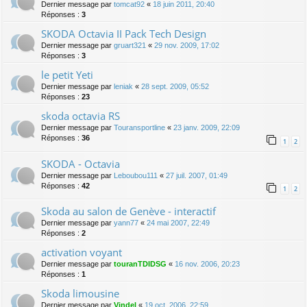
Dernier message par
tomcat92
«
18 juin 2011, 20:40
Réponses :
3
SKODA Octavia II Pack Tech Design
Dernier message par
gruart321
«
29 nov. 2009, 17:02
Réponses :
3
le petit Yeti
Dernier message par
leniak
«
28 sept. 2009, 05:52
Réponses :
23
skoda octavia RS
Dernier message par
Touransportline
«
23 janv. 2009, 22:09
Réponses :
36
1
2
SKODA - Octavia
Dernier message par
Leboubou111
«
27 juil. 2007, 01:49
Réponses :
42
1
2
Skoda au salon de Genève - interactif
Dernier message par
yann77
«
24 mai 2007, 22:49
Réponses :
2
activation voyant
Dernier message par
touranTDIDSG
«
16 nov. 2006, 20:23
Réponses :
1
Skoda limousine
Dernier message par
Vindel
«
19 oct. 2006, 22:59