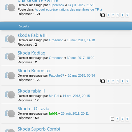
Charte de TP - A lire
Dernier message par
supercook
«
14 juil. 2025, 21:25
Posté dans
Accueil et présentations des membres de TP :)
Réponses :
121
1
2
3
4
5
Sujets
skoda Fabia III
Dernier message par
Grosound
«
13 nov. 2017, 14:18
Réponses :
2
Skoda Kodiaq
Dernier message par
Grosound
«
30 oct. 2017, 18:29
Réponses :
2
Skoda Roomster
Dernier message par
Patoche57
«
10 mai 2015, 00:34
Réponses :
120
1
2
3
4
5
Skoda fabia II
Dernier message par
Mc Rai
«
14 oct. 2013, 20:15
Réponses :
17
Skoda - Octavia
Dernier message par
fab01
«
26 août 2011, 20:11
Réponses :
59
1
2
3
Skoda Superb Combi