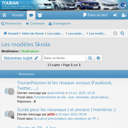
TouranPassion
Accueil
Faire un don
Le forum des propriétaires ou futurs acquéreurs du Volkswagen Touran
cc
Rechercher
or
Connexion
e
S’enregistrer
on
’e
ès
u
m
ne
nr
R
Accueil
Index du forum
Les autres voitures et ce qui touche à la voiture
Les autres modèles du groupe VW
Les modèles Skoda
e
ra
m
br
xi
eg
Les modèles Skoda
c
pi
s
es
on
ist
Modérateur :
Modérateurs
h
Rechercher
Recherche av
Nouveau sujet
de
re
e
r
13 sujets • Page
1
sur
1
r
c
Annonces
h
TouranPassion et les réseaux sociaux (Facebook,
e
Twitter, ...)
r
Dernier message par
gnanvofredy
«
13 oct. 2025, 16:19
Posté dans
Fonctionnement du site : avis, demande, observations, ...
Réponses :
6
Guide pour les nouveaux ( et anciens ) membres :)
Dernier message par
jef10
«
10 mars 2013, 09:39
Posté dans
Accueil et présentations des membres de TP :)