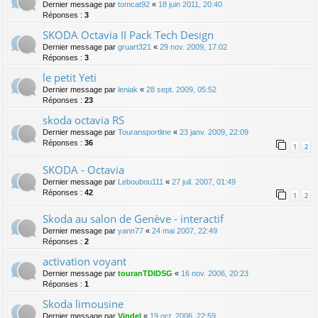
Dernier message par
tomcat92
«
18 juin 2011, 20:40
Réponses :
3
SKODA Octavia II Pack Tech Design
Dernier message par
gruart321
«
29 nov. 2009, 17:02
Réponses :
3
le petit Yeti
Dernier message par
leniak
«
28 sept. 2009, 05:52
Réponses :
23
skoda octavia RS
Dernier message par
Touransportline
«
23 janv. 2009, 22:09
Réponses :
36
1
2
SKODA - Octavia
Dernier message par
Leboubou111
«
27 juil. 2007, 01:49
Réponses :
42
1
2
Skoda au salon de Genève - interactif
Dernier message par
yann77
«
24 mai 2007, 22:49
Réponses :
2
activation voyant
Dernier message par
touranTDIDSG
«
16 nov. 2006, 20:23
Réponses :
1
Skoda limousine
Dernier message par
Vindel
«
19 oct. 2006, 22:59