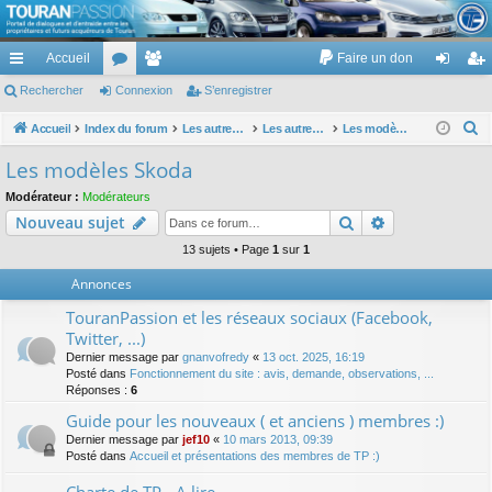
TouranPassion
Accueil
Faire un don
Le forum des propriétaires ou futurs acquéreurs du Volkswagen Touran
cc
Rechercher
or
Connexion
e
S’enregistrer
on
’e
ès
u
m
ne
nr
R
Accueil
Index du forum
Les autres voitures et ce qui touche à la voiture
Les autres modèles du groupe VW
Les modèles Skoda
e
ra
m
br
xi
eg
Les modèles Skoda
c
pi
s
es
on
ist
Modérateur :
Modérateurs
h
Rechercher
Recherche av
Nouveau sujet
de
re
e
r
13 sujets • Page
1
sur
1
r
c
Annonces
h
TouranPassion et les réseaux sociaux (Facebook,
e
Twitter, ...)
r
Dernier message par
gnanvofredy
«
13 oct. 2025, 16:19
Posté dans
Fonctionnement du site : avis, demande, observations, ...
Réponses :
6
Guide pour les nouveaux ( et anciens ) membres :)
Dernier message par
jef10
«
10 mars 2013, 09:39
Posté dans
Accueil et présentations des membres de TP :)