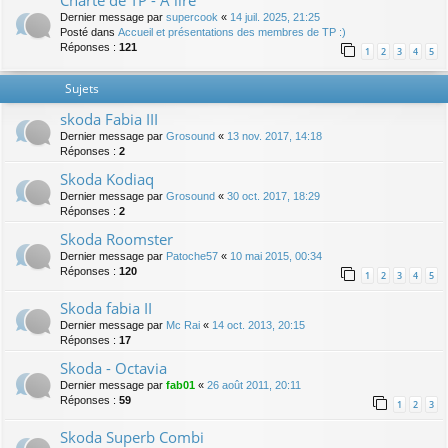
Charte de TP - A lire
Dernier message par
supercook
«
14 juil. 2025, 21:25
Posté dans
Accueil et présentations des membres de TP :)
Réponses :
121
1
2
3
4
5
Sujets
skoda Fabia III
Dernier message par
Grosound
«
13 nov. 2017, 14:18
Réponses :
2
Skoda Kodiaq
Dernier message par
Grosound
«
30 oct. 2017, 18:29
Réponses :
2
Skoda Roomster
Dernier message par
Patoche57
«
10 mai 2015, 00:34
Réponses :
120
1
2
3
4
5
Skoda fabia II
Dernier message par
Mc Rai
«
14 oct. 2013, 20:15
Réponses :
17
Skoda - Octavia
Dernier message par
fab01
«
26 août 2011, 20:11
Réponses :
59
1
2
3
Skoda Superb Combi