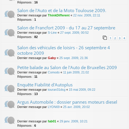
Réponses :
16
Salon de l'Auto et de la Moto Toulouse 2009.
Dernier message par
ThinkDifferent
«
22 nov. 2009, 22:11
Réponses :
1
Salon de Francfort 2009 - du 17 au 27 septembre
Dernier message par
S-Line
«
27 sept. 2009, 00:52
Réponses :
82
1
2
3
4
Salon des véhicules de loisirs - 26 septembre 4
octobre 2009
Dernier message par
Gaby
«
25 sept. 2009, 21:36
Petite balade au Salon de l'Auto de Bruxelles 2009
Dernier message par
Comodo
«
11 juin 2009, 21:02
Réponses :
11
Enquête Fiabilité d'Autoplus
Dernier message par
touran31dsg
«
15 mai 2009, 09:22
Réponses :
13
Argus Automobile : dossier pannes moteurs diesel
Dernier message par
LYON69
«
25 avr. 2009, 20:02
Dernier message par
fab01
«
29 janv. 2009, 10:21
Réponses :
6