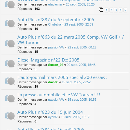
Dernier message par
eljuclemar
«
23 sept. 2005, 23:25
Réponses :
103
1
2
3
4
5
Auto Plus n°887 du 6 septembre 2005
Dernier message par
Chubaka
«
23 sept. 2005, 22:59
Réponses :
16
Auto Plus n°863 du 22 mars 2005 Comp. VW Golf + /
VW Touran
Dernier message par
passionVW
«
22 sept. 2005, 00:11
Réponses :
15
Diesel Magazine n°22 Eté 2005
Dernier message par
Sector_94
«
20 sept. 2005, 15:48
Réponses :
5
L'auto-journal mars 2005 spécial 200 essais :
Dernier message par
dav-86
«
19 sept. 2005, 22:52
Réponses :
19
La presse automobile et le VW Touran ! ! !
Dernier message par
passionVW
«
15 sept. 2005, 10:56
Réponses :
4
Auto Plus n°823 du 15 juin 2004
Dernier message par
cyril92
«
13 sept. 2005, 16:17
Réponses :
6
Auto Plus n°884 du 16 août 2005