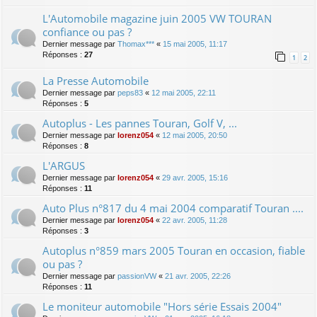
L'Automobile magazine juin 2005 VW TOURAN
confiance ou pas ?
Dernier message par
Thomax***
«
15 mai 2005, 11:17
Réponses :
27
1
2
La Presse Automobile
Dernier message par
peps83
«
12 mai 2005, 22:11
Réponses :
5
Autoplus - Les pannes Touran, Golf V, ...
Dernier message par
lorenz054
«
12 mai 2005, 20:50
Réponses :
8
L'ARGUS
Dernier message par
lorenz054
«
29 avr. 2005, 15:16
Réponses :
11
Auto Plus n°817 du 4 mai 2004 comparatif Touran ....
Dernier message par
lorenz054
«
22 avr. 2005, 11:28
Réponses :
3
Autoplus n°859 mars 2005 Touran en occasion, fiable
ou pas ?
Dernier message par
passionVW
«
21 avr. 2005, 22:26
Réponses :
11
Le moniteur automobile "Hors série Essais 2004"