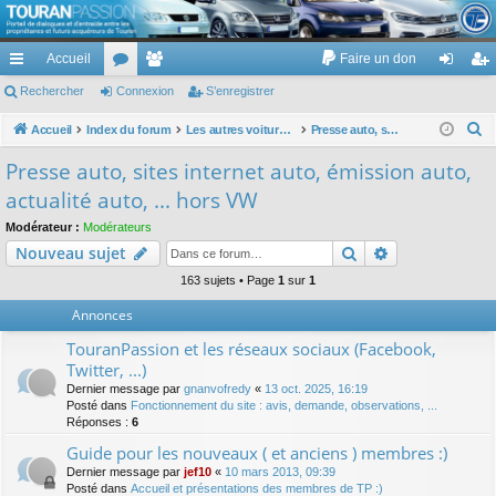
TouranPassion
Accueil
Faire un don
Le forum des propriétaires ou futurs acquéreurs du Volkswagen Touran
cc
Rechercher
or
Connexion
e
S’enregistrer
on
’e
ès
u
m
ne
nr
R
Accueil
Index du forum
Les autres voitures et ce qui touche à la voiture
Presse auto, sites internet auto, émission auto, actualité auto, ... hors VW
e
ra
m
br
xi
eg
Presse auto, sites internet auto, émission auto,
c
pi
s
es
on
ist
actualité auto, ... hors VW
h
de
re
e
Modérateur :
Modérateurs
Rechercher
Recherche av
Nouveau sujet
r
r
c
163 sujets • Page
1
sur
1
h
Annonces
e
TouranPassion et les réseaux sociaux (Facebook,
r
Twitter, ...)
Dernier message par
gnanvofredy
«
13 oct. 2025, 16:19
Posté dans
Fonctionnement du site : avis, demande, observations, ...
Réponses :
6
Guide pour les nouveaux ( et anciens ) membres :)
Dernier message par
jef10
«
10 mars 2013, 09:39
Posté dans
Accueil et présentations des membres de TP :)