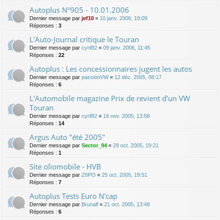
Autoplus N°905 - 10.01.2006
Dernier message par
jef10
«
10 janv. 2006, 19:09
Réponses :
3
L'Auto-Journal critique le Touran
Dernier message par
cyril92
«
09 janv. 2006, 11:45
Réponses :
22
Autoplus : Les concessionnaires jugent les autos
Dernier message par
passionVW
«
12 déc. 2005, 08:17
Réponses :
6
L'Automobile magazine Prix de revient d'un VW
Touran
Dernier message par
cyril92
«
16 nov. 2005, 13:58
Réponses :
14
Argus Auto "été 2005"
Dernier message par
Sector_94
«
29 oct. 2005, 19:21
Réponses :
1
Site oliomobile - HVB
Dernier message par
Z6PO
«
25 oct. 2005, 19:51
Réponses :
7
Autoplus Tests Euro N'cap
Dernier message par
Brunalf
«
21 oct. 2005, 13:48
Réponses :
6