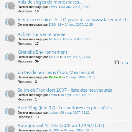
Vols de sièges de monospaces...
Dernier message par
kiwizz
«
03 janv. 2008, 16:57
Réponses :
10
Vente accessoires AUTO gratuite sur www.lacentrale.fr
Dernier message par
DSG_91
«
24 nov. 2007, 10:28
Achats sur vente privée
Dernier message par
Mc Rai
«
15 nov. 2007, 01:23
Réponses :
17
Grenelle Environnement
Dernier message par
Mc Rai
«
24 oct. 2007, 17:03
Réponses :
39
1
2
un tas de bon liens (from Mexcars.de)
Dernier message par
Pedro 95
«
25 sept. 2007, 13:39
Réponses :
3
Salon de Frankfort 2007 - liste des nouveautés
Dernier message par
zafira
«
10 sept. 2007, 18:19
Réponses :
1
Auto Mag (Juin 07) : Les voitures les plus sûres...
Dernier message par
zafira
«
09 sept. 2007, 23:21
Réponses :
13
Auto-journal N° 732 (30/8 au 12/09/2007)
Dernier message par
fxp2008
«
04 sept. 2007, 18:57