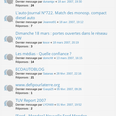
Dernier message par
dunantgv
«
18 avr. 2007, 19:30
Réponses :
24
L'auto-Journal N°722. Match des monosp. compact
diesel auto
Dernier message par
Jeannot91
«
18 avr. 2007, 19:12
Réponses :
7
Dimanche 18 mars : portes ouvertes dans le réseau
VW
Dernier message par
liosor
«
18 mars 2007, 20:19
Réponses :
3
Les médias - Quelle confiance ?
Dernier message par
domchfr
«
13 mars 2007, 16:15
Réponses :
14
ECOAUTOBLOG
Dernier message par
Satanas
«
28 févr. 2007, 22:16
Réponses :
21
www.defipourlaterre.org
Dernier message par
Gaspi25
«
05 févr. 2007, 09:26
Réponses :
1
TUV Report 2007
Dernier message par
LYON69
«
01 févr. 2007, 19:52
Réponses :
2
[Ford - Mondeo] Nouvelle Ford Mondeo