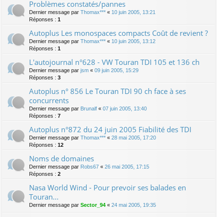
Problèmes constatés/pannes
Dernier message par
Thomax***
«
10 juin 2005, 13:21
Réponses :
1
Autoplus Les monospaces compacts Coût de revient ?
Dernier message par
Thomax***
«
10 juin 2005, 13:12
Réponses :
1
L'autojournal n°628 - VW Touran TDI 105 et 136 ch
Dernier message par
jsm
«
09 juin 2005, 15:29
Réponses :
3
Autoplus n° 856 Le Touran TDI 90 ch face à ses
concurrents
Dernier message par
Brunalf
«
07 juin 2005, 13:40
Réponses :
7
Autoplus n°872 du 24 juin 2005 Fiabilité des TDI
Dernier message par
Thomax***
«
28 mai 2005, 17:20
Réponses :
12
Noms de domaines
Dernier message par
Robs67
«
26 mai 2005, 17:15
Réponses :
2
Nasa World Wind - Pour prevoir ses balades en
Touran...
Dernier message par
Sector_94
«
24 mai 2005, 19:35