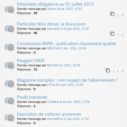
Ethylotest obligatoire au 01 juillet 2012
Dernier message par
Sine
«
18 juil. 2012, 12:53
Réponses :
29
1
2
Particules NOx diesel, la discussion
Dernier message par
tomcat92
«
18 juin 2012, 11:32
Réponses :
46
1
2
Concessions BMW : publication classement qualité
Dernier message par
MELR
«
01 déc. 2011, 10:49
Réponses :
4
Peugeot 5008
Dernier message par
flal
«
08 oct. 2011, 12:20
Réponses :
72
1
2
3
Magazine Autoplus : non respect de l'abonnement ?
Dernier message par
jr70
«
29 sept. 2011, 21:06
Réponses :
9
Poids tractacles
Dernier message par
ChatNoir
«
24 nov. 2010, 13:39
Réponses :
2
Exposition de voitures anciennes
Dernier message par
tomcat92
«
11 juin 2010, 17:42
Réponses :
6