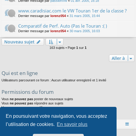
Dernier message par
passionVW
«
01 avr. 2005, 16:18
www.caradisiac.com le VW Touran 1er de la classe ?
Dernier message par
lorenz054
«
31 mars 2005, 15:44
Comparatif de Perf. Auto (Pas le Touran :( )
Dernier message par
lorenz054
«
30 mars 2005, 16:03
Nouveau sujet
163 sujets • Page
1
sur
1
Aller à
Qui est en ligne
Utilisateurs parcourant ce forum : Aucun utilisateur enregistré et 1 invité
Permissions du forum
Vous
ne pouvez pas
poster de nouveaux sujets
Vous
ne pouvez pas
répondre aux sujets
Vous
ne pouvez pas
modifier vos messages
Vous
ne pouvez pas
supprimer vos messages
En poursuivant votre navigation, vous acceptez
Vous
ne pouvez pas
joindre des fichiers
l’utilisation de cookies.
En savoir plus
Accueil
Index du forum
Développé par
phpBB
® Forum Software © phpBB Limited