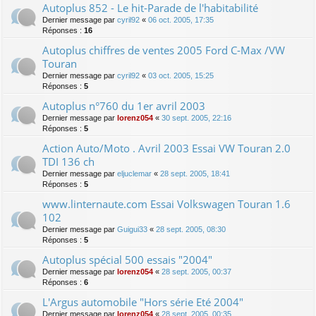
Autoplus 852 - Le hit-Parade de l'habitabilité
Dernier message par
cyril92
«
06 oct. 2005, 17:35
Réponses :
16
Autoplus chiffres de ventes 2005 Ford C-Max /VW
Touran
Dernier message par
cyril92
«
03 oct. 2005, 15:25
Réponses :
5
Autoplus n°760 du 1er avril 2003
Dernier message par
lorenz054
«
30 sept. 2005, 22:16
Réponses :
5
Action Auto/Moto . Avril 2003 Essai VW Touran 2.0
TDI 136 ch
Dernier message par
eljuclemar
«
28 sept. 2005, 18:41
Réponses :
5
www.linternaute.com Essai Volkswagen Touran 1.6
102
Dernier message par
Guigui33
«
28 sept. 2005, 08:30
Réponses :
5
Autoplus spécial 500 essais "2004"
Dernier message par
lorenz054
«
28 sept. 2005, 00:37
Réponses :
6
L'Argus automobile "Hors série Eté 2004"
Dernier message par
lorenz054
«
28 sept. 2005, 00:35