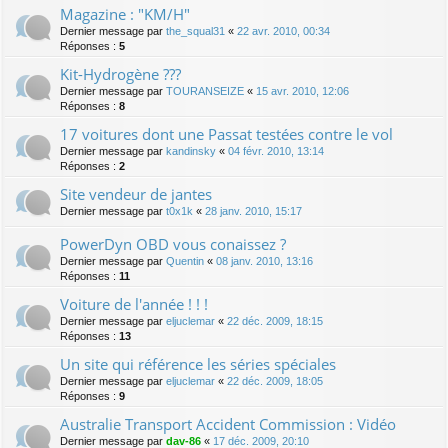
Magazine : "KM/H"
Dernier message par
the_squal31
«
22 avr. 2010, 00:34
Réponses :
5
Kit-Hydrogène ???
Dernier message par
TOURANSEIZE
«
15 avr. 2010, 12:06
Réponses :
8
17 voitures dont une Passat testées contre le vol
Dernier message par
kandinsky
«
04 févr. 2010, 13:14
Réponses :
2
Site vendeur de jantes
Dernier message par
t0x1k
«
28 janv. 2010, 15:17
PowerDyn OBD vous conaissez ?
Dernier message par
Quentin
«
08 janv. 2010, 13:16
Réponses :
11
Voiture de l'année ! ! !
Dernier message par
eljuclemar
«
22 déc. 2009, 18:15
Réponses :
13
Un site qui référence les séries spéciales
Dernier message par
eljuclemar
«
22 déc. 2009, 18:05
Réponses :
9
Australie Transport Accident Commission : Vidéo
Dernier message par
dav-86
«
17 déc. 2009, 20:10