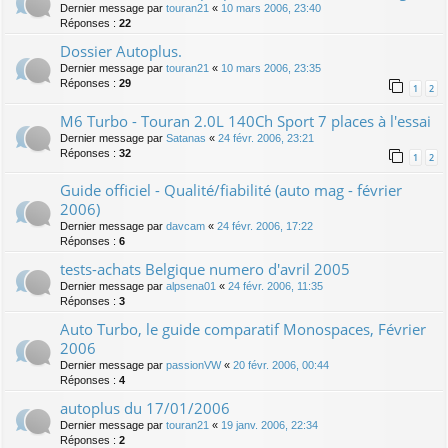
Dernier message par
touran21
«
10 mars 2006, 23:40
Réponses :
22
Dossier Autoplus.
Dernier message par
touran21
«
10 mars 2006, 23:35
Réponses :
29
1
2
M6 Turbo - Touran 2.0L 140Ch Sport 7 places à l'essai
Dernier message par
Satanas
«
24 févr. 2006, 23:21
Réponses :
32
1
2
Guide officiel - Qualité/fiabilité (auto mag - février
2006)
Dernier message par
davcam
«
24 févr. 2006, 17:22
Réponses :
6
tests-achats Belgique numero d'avril 2005
Dernier message par
alpsena01
«
24 févr. 2006, 11:35
Réponses :
3
Auto Turbo, le guide comparatif Monospaces, Février
2006
Dernier message par
passionVW
«
20 févr. 2006, 00:44
Réponses :
4
autoplus du 17/01/2006
Dernier message par
touran21
«
19 janv. 2006, 22:34
Réponses :
2