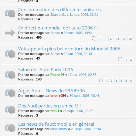
Réponses :
4
Consommation des differentes voitures
Dernier message par
Jeannot91
«
11 nov. 2006, 21:01
Réponses :
14
En direct du mondial de l'auto 2006 !!!
Dernier message par
Stroke
«
15 nov. 2006, 14:54
Réponses :
496
1
17
18
19
20
…
Votez pour la plus belle voiture du Mondial 2006
Dernier message par
Stroke
«
29 oct. 2006, 10:13
Réponses :
43
1
2
Salon de l'Auto Paris 2006
Dernier message par
Pedro 95
«
17 oct. 2006, 20:37
Réponses :
143
1
2
3
4
5
6
Argus Auto - News du 29/09/06
Dernier message par
lorenz054
«
30 sept. 2006, 00:46
Des Audi parties en fumée ! ! !
Dernier message par
fab01
«
24 sept. 2006, 22:27
Réponses :
3
Les news de l'automobile en général :
Dernier message par
passionVW
«
20 sept. 2006, 09:34
Réponses :
6