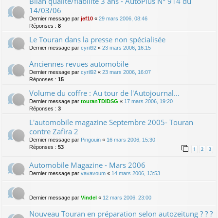
Bilan qualité/fiabilité 3 ans - AutoPlus N° 914 du
14/03/06
Dernier message par
jef10
«
29 mars 2006, 08:46
Réponses :
8
Le Touran dans la presse non spécialisée
Dernier message par
cyril92
«
23 mars 2006, 16:15
Anciennes revues automobile
Dernier message par
cyril92
«
23 mars 2006, 16:07
Réponses :
15
Volume du coffre : Au tour de l'Autojournal...
Dernier message par
touranTDIDSG
«
17 mars 2006, 19:20
Réponses :
3
L'automobile magazine Septembre 2005- Touran
contre Zafira 2
Dernier message par
Pingouin
«
16 mars 2006, 15:30
Réponses :
53
1
2
3
Automobile Magazine - Mars 2006
Dernier message par
vavavoum
«
14 mars 2006, 13:53
Dernier message par
Vindel
«
12 mars 2006, 23:00
Nouveau Touran en préparation selon autozeitung ? ? ?