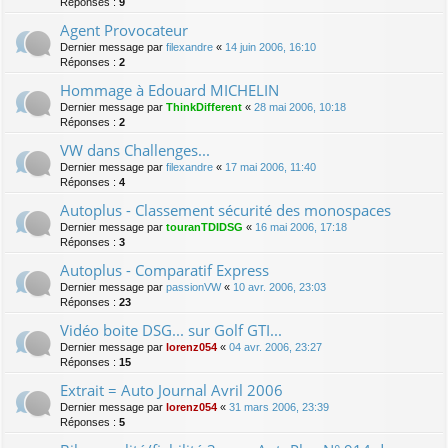
Réponses :
9
Agent Provocateur
Dernier message par
filexandre
«
14 juin 2006, 16:10
Réponses :
2
Hommage à Edouard MICHELIN
Dernier message par
ThinkDifferent
«
28 mai 2006, 10:18
Réponses :
2
VW dans Challenges...
Dernier message par
filexandre
«
17 mai 2006, 11:40
Réponses :
4
Autoplus - Classement sécurité des monospaces
Dernier message par
touranTDIDSG
«
16 mai 2006, 17:18
Réponses :
3
Autoplus - Comparatif Express
Dernier message par
passionVW
«
10 avr. 2006, 23:03
Réponses :
23
Vidéo boite DSG... sur Golf GTI...
Dernier message par
lorenz054
«
04 avr. 2006, 23:27
Réponses :
15
Extrait = Auto Journal Avril 2006
Dernier message par
lorenz054
«
31 mars 2006, 23:39
Réponses :
5