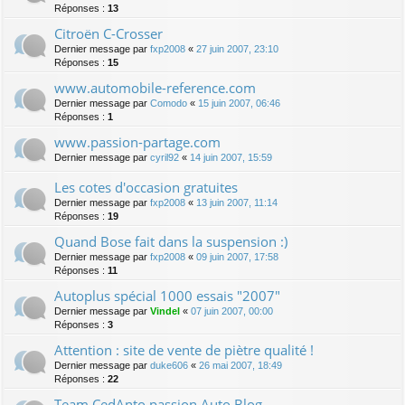
Réponses :
13
Citroën C-Crosser
Dernier message par
fxp2008
«
27 juin 2007, 23:10
Réponses :
15
www.automobile-reference.com
Dernier message par
Comodo
«
15 juin 2007, 06:46
Réponses :
1
www.passion-partage.com
Dernier message par
cyril92
«
14 juin 2007, 15:59
Les cotes d'occasion gratuites
Dernier message par
fxp2008
«
13 juin 2007, 11:14
Réponses :
19
Quand Bose fait dans la suspension :)
Dernier message par
fxp2008
«
09 juin 2007, 17:58
Réponses :
11
Autoplus spécial 1000 essais "2007"
Dernier message par
Vindel
«
07 juin 2007, 00:00
Réponses :
3
Attention : site de vente de piètre qualité !
Dernier message par
duke606
«
26 mai 2007, 18:49
Réponses :
22
Team CedAnto passion Auto Blog