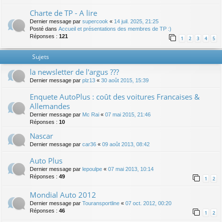
Charte de TP - A lire
Dernier message par
supercook
«
14 juil. 2025, 21:25
Posté dans
Accueil et présentations des membres de TP :)
Réponses :
121
1
2
3
4
5
Sujets
la newsletter de l'argus ???
Dernier message par
plz13
«
30 août 2015, 15:39
Enquete AutoPlus : coût des voitures Francaises &
Allemandes
Dernier message par
Mc Rai
«
07 mai 2015, 21:46
Réponses :
10
Nascar
Dernier message par
car36
«
09 août 2013, 08:42
Auto Plus
Dernier message par
lepoulpe
«
07 mai 2013, 10:14
Réponses :
49
1
2
Mondial Auto 2012
Dernier message par
Touransportline
«
07 oct. 2012, 00:20
Réponses :
46
1
2