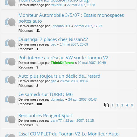
Dernier message par
trevor49
«
22 mai 2007, 19:58
Moniteur Automobile 3/5/07 : Essais monospaces
boites auto
Dernier message par
Leboubou111
«
22 mai 2007, 17:27
Réponses :
11
Quashqai 7 places chez Nissan?:?
Dernier message par
ozg
«
14 mai 2007, 20:09
Réponses :
1
Pub interne au réseau VW sur le Touran V2
Dernier message par
ThinkDifferent
«
10 mai 2007, 10:49
Réponses :
9
Auto plus toujours un déclic de...retard
Dernier message par
gsa
«
28 avr. 2007, 09:07
Réponses :
3
Ce samedi sur TURBO M6
Dernier message par
dunantgv
«
24 avr. 2007, 00:47
Réponses :
108
1
2
3
4
5
Rencontres Peugeot Sport
Dernier message par
yann77
«
22 avr. 2007, 18:15
Réponses :
2
Essai COMPLET du Touran V2 Le Moniteur Auto