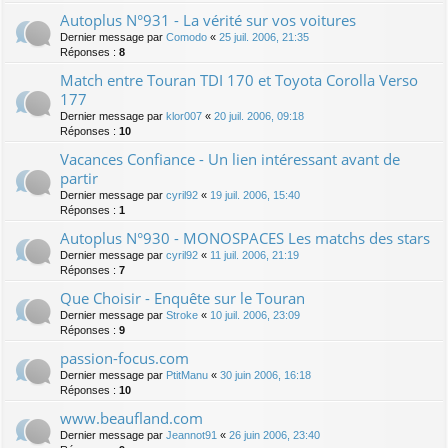
Autoplus N°931 - La vérité sur vos voitures
Dernier message par
Comodo
«
25 juil. 2006, 21:35
Réponses :
8
Match entre Touran TDI 170 et Toyota Corolla Verso
177
Dernier message par
klor007
«
20 juil. 2006, 09:18
Réponses :
10
Vacances Confiance - Un lien intéressant avant de
partir
Dernier message par
cyril92
«
19 juil. 2006, 15:40
Réponses :
1
Autoplus N°930 - MONOSPACES Les matchs des stars
Dernier message par
cyril92
«
11 juil. 2006, 21:19
Réponses :
7
Que Choisir - Enquête sur le Touran
Dernier message par
Stroke
«
10 juil. 2006, 23:09
Réponses :
9
passion-focus.com
Dernier message par
PtitManu
«
30 juin 2006, 16:18
Réponses :
10
www.beaufland.com
Dernier message par
Jeannot91
«
26 juin 2006, 23:40