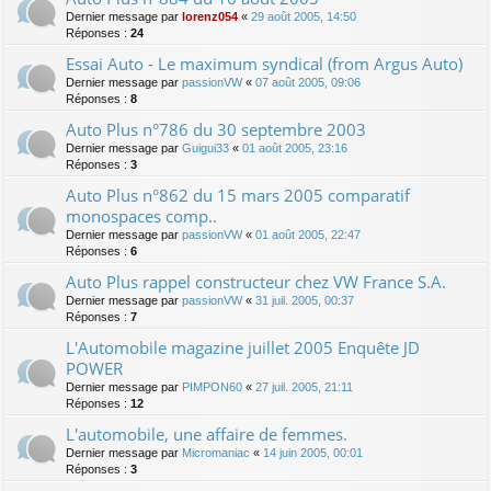
Dernier message par
lorenz054
«
29 août 2005, 14:50
Réponses :
24
Essai Auto - Le maximum syndical (from Argus Auto)
Dernier message par
passionVW
«
07 août 2005, 09:06
Réponses :
8
Auto Plus n°786 du 30 septembre 2003
Dernier message par
Guigui33
«
01 août 2005, 23:16
Réponses :
3
Auto Plus n°862 du 15 mars 2005 comparatif
monospaces comp..
Dernier message par
passionVW
«
01 août 2005, 22:47
Réponses :
6
Auto Plus rappel constructeur chez VW France S.A.
Dernier message par
passionVW
«
31 juil. 2005, 00:37
Réponses :
7
L'Automobile magazine juillet 2005 Enquête JD
POWER
Dernier message par
PIMPON60
«
27 juil. 2005, 21:11
Réponses :
12
L'automobile, une affaire de femmes.
Dernier message par
Micromaniac
«
14 juin 2005, 00:01
Réponses :
3