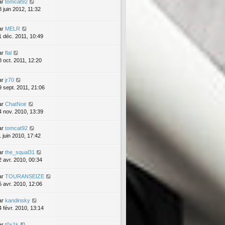
ar
tomcat92
8 juin 2012, 11:32
ar
MELR
1 déc. 2011, 10:49
ar
flal
8 oct. 2011, 12:20
ar
jr70
9 sept. 2011, 21:06
ar
ChatNoir
4 nov. 2010, 13:39
ar
tomcat92
1 juin 2010, 17:42
ar
the_squal31
2 avr. 2010, 00:34
ar
TOURANSEIZE
5 avr. 2010, 12:06
ar
kandinsky
4 févr. 2010, 13:14
ar
t0x1k