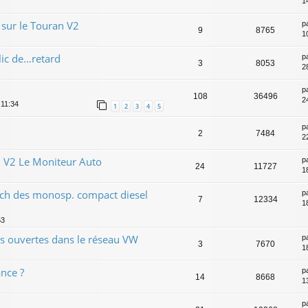
1
sur le Touran V2
p
9
8765
1
ic de...retard
p
3
8053
2
p
108
36496
2
 11:34
1
2
3
4
5
p
2
7484
2
 V2 Le Moniteur Auto
p
24
11727
1
tch des monosp. compact diesel
p
7
12334
1
53
s ouvertes dans le réseau VW
p
3
7670
1
ance ?
p
14
8668
1
p