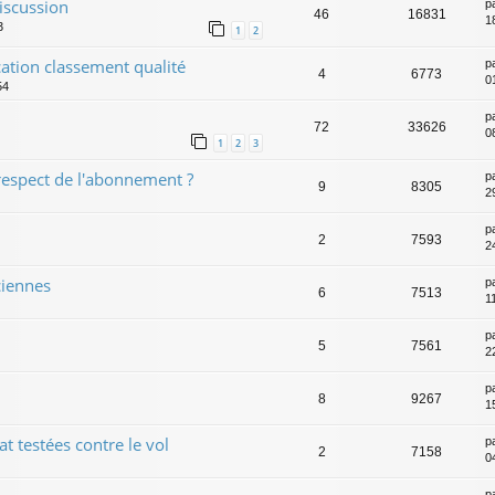
discussion
p
46
16831
1
3
1
2
ation classement qualité
p
4
6773
0
54
p
72
33626
0
1
2
3
respect de l'abonnement ?
p
9
8305
2
p
2
7593
2
ciennes
p
6
7513
1
p
5
7561
2
p
8
9267
1
t testées contre le vol
p
2
7158
0
p