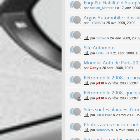
Enquête Fiabilité d'Autopl
par
Ancien_Membre1
»
17 janv. 2006
Argus Automobile : dossi
par
LYON69
»
25 avr. 2009, 20:02
par
Stroke
»
24 janv. 2009, 23:5
Site Automoto
par
DSG_91
»
21 sept. 2008, 15
Mondial Auto de Paris 20
par
Gaby
»
26 sept. 2008, 10:01
Rétromobile 2008, la cause
par
jef10
»
27 févr. 2008, 22:07
Rétromobile 2008, quelq
par
jef10
»
27 févr. 2008, 22:07
Sites sur les plaques d'im
par
Titi la Bulle
»
29 mai 2006, 15
Photos autos sur internet
par
sombody
»
16 févr. 2008, 17
Site anglais sur les émissi