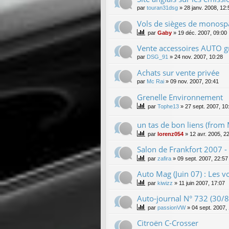
par
touran31dsg
»
28 janv. 2008, 12:
Vols de sièges de monospa
par
Gaby
»
19 déc. 2007, 09:00
Vente accessoires AUTO gr
par
DSG_91
»
24 nov. 2007, 10:28
Achats sur vente privée
par
Mc Rai
»
09 nov. 2007, 20:41
Grenelle Environnement
par
Tophe13
»
27 sept. 2007, 10
un tas de bon liens (from
par
lorenz054
»
12 avr. 2005, 2
Salon de Frankfort 2007 -
par
zafira
»
09 sept. 2007, 22:57
Auto Mag (Juin 07) : Les vo
par
kiwizz
»
11 juin 2007, 17:07
Auto-journal N° 732 (30/
par
passionVW
»
04 sept. 2007,
Citroën C-Crosser