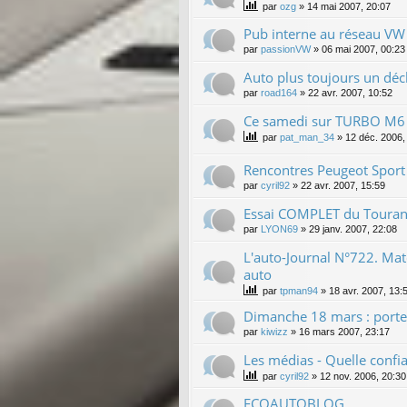
par
ozg
»
14 mai 2007, 20:07
Pub interne au réseau VW 
par
passionVW
»
06 mai 2007, 00:23
Auto plus toujours un décl
par
road164
»
22 avr. 2007, 10:52
Ce samedi sur TURBO M6
par
pat_man_34
»
12 déc. 2006,
Rencontres Peugeot Sport
par
cyril92
»
22 avr. 2007, 15:59
Essai COMPLET du Touran
par
LYON69
»
29 janv. 2007, 22:08
L'auto-Journal N°722. Ma
auto
par
tpman94
»
18 avr. 2007, 13:
Dimanche 18 mars : porte
par
kiwizz
»
16 mars 2007, 23:17
Les médias - Quelle confi
par
cyril92
»
12 nov. 2006, 20:30
ECOAUTOBLOG