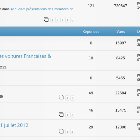
p
121
730647
14
» dans
Accueil et présentations des membres de
1
2
3
4
5
Réponses
Vues
D
p
0
15997
3
es voitures Francaises &
p
10
8425
0
12:21
p
0
5455
0
p
49
22684
0
39
1
2
p
46
15475
0
1
2
1 juillet 2012
p
29
12306
18
1
2