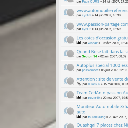
par
Papa OURS
»
24 juin 2007, 17:2
www.automobile-referen
par
cyril92
»
14 juin 2007, 16:30
www.passion-partage.co
par
cyril92
»
14 juin 2007, 15:59
Les cotes d'occasion gratu
par
windair
»
10 févr. 2006, 15:3
Quand Bose fait dans la s
par
Sector_94
»
02 juin 2007, 08:39
Autoplus spécial 1000 ess
par
passionVW
»
05 juin 2007, 22:32
Attention : site de vente de
par
duke606
»
15 mai 2007, 09:
Team CedAnto passion Au
par
trevor49
»
22 mai 2007, 19:5
Moniteur Automobile 3/5/
auto
par
touran31dsg
»
20 avr. 2007,
Quashqai 7 places chez Ni