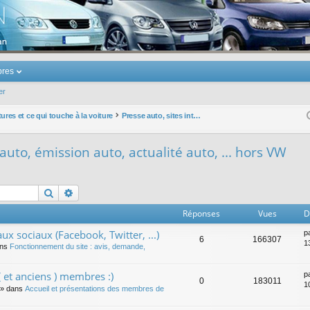
u Volkswagen Touran
res
er
ures et ce qui touche à la voiture
Presse auto, sites internet auto, émission auto, actualité auto, ... hors VW
 auto, émission auto, actualité auto, ... hors VW
Rechercher
Recherche avancée
Réponses
Vues
D
ux sociaux (Facebook, Twitter, ...)
p
6
166307
1
ans
Fonctionnement du site : avis, demande,
 et anciens ) membres :)
p
0
183011
1
» dans
Accueil et présentations des membres de