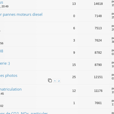
us
p
13
14618
1
, 20:49
er pannes moteurs diesel
p
0
7148
2
p
6
7513
2
9
p
3
7624
3
:56
08
p
9
8782
0
rie :)
p
15
8790
1
ues photos
p
25
12151
0
1
2
matriculation
p
12
11176
1
:45
p
1
7661
1
:02
ons de CO2, NOx, particules....
p