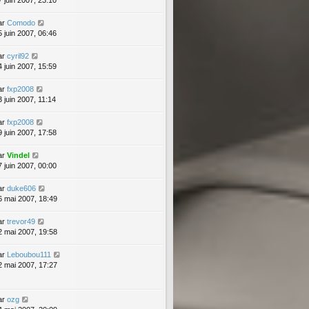
7 juin 2007, 23:10
ar
Comodo
5 juin 2007, 06:46
ar
cyril92
4 juin 2007, 15:59
ar
fxp2008
3 juin 2007, 11:14
ar
fxp2008
9 juin 2007, 17:58
ar
Vindel
7 juin 2007, 00:00
ar
duke606
6 mai 2007, 18:49
ar
trevor49
2 mai 2007, 19:58
ar
Leboubou111
2 mai 2007, 17:27
ar
ozg