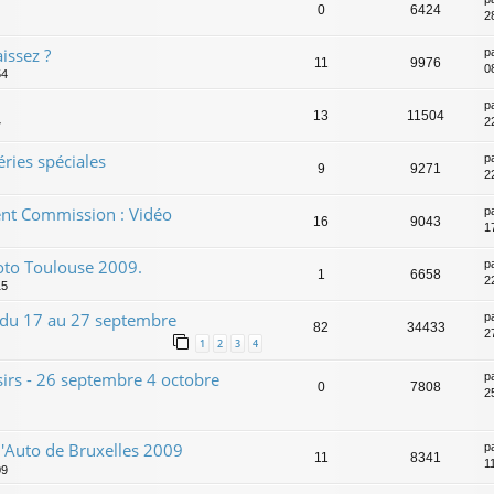
0
6424
2
ssez ?
p
11
9976
0
54
p
13
11504
2
7
éries spéciales
p
9
9271
2
ent Commission : Vidéo
p
16
9043
1
Moto Toulouse 2009.
p
1
6658
2
15
- du 17 au 27 septembre
p
82
34433
2
1
2
3
4
sirs - 26 septembre 4 octobre
p
0
7808
2
l'Auto de Bruxelles 2009
p
11
8341
1
09