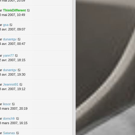
4 mai 2007, 20:09
ar
ThinkDifferent
0 mai 2007, 10:49
ar
gsa
8 avr. 2007, 09:07
ar
dunantgv
4 avr. 2007, 00:47
ar
yann77
2 avr. 2007, 18:15
ar
dunantgv
8 avr. 2007, 19:30
ar
Jeannot91
8 avr. 2007, 19:12
ar
liosor
8 mars 2007, 20:19
ar
domchfr
3 mars 2007, 16:15
ar
Satanas