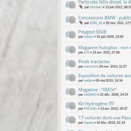
Particules NOx diesel, la 
par
Monster
»
13 juin 2012, 08:3
Concessions BMW : public
par
DSG_91
»
30 nov. 2011, 17:
Peugeot 5008
par
niquau
»
01 juin 2009, 22:50
Magazine Autoplus : non 
par
jr70
»
23 avr. 2011, 07:38
Poids tractacles
par
marcmd
»
24 nov. 2010, 11:37
Exposition de voitures an
par
webjo
»
09 mai 2010, 16:34
Magazine : "KM/H"
par
LeDAHU
»
22 déc. 2009, 14:24
Kit-Hydrogène ???
par
Phil DSG
»
13 avr. 2010, 09:37
17 voitures dont une Passa
par
niquau
»
02 févr. 2010, 01:14