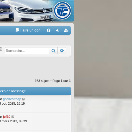
Faire un don
A
FA
on
’e
Q
ne
nr
Rechercher
Recherche avancée
xi
eg
on
ist
re
163 sujets • Page
1
sur
1
r
ernier message
ar
gnanvofredy
3 oct. 2025, 16:19
ar
jef10
0 mars 2013, 09:39