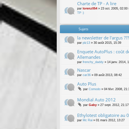
Charte de TP - A lire
par
lorenz054
»
23 oct. 2005, 02:00
TP :)
Sujets
la newsletter de l'argus ???
par
plz13
»
30 août 2015, 15:39
Enquete AutoPlus : coût d
Allemandes
par
frenchy_daddy
»
14 janv. 2014, 
Nascar
par
car36
»
09 août 2013, 08:42
Auto Plus
par
Comodo
»
04 févr. 2008, 21:
Mondial Auto 2012
par
Gaby
»
27 sept. 2012, 21:17
Ethylotest obligatoire au 0
par
Mc Rai
»
01 mars 2012, 13:27