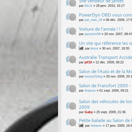
Site vendeur de jantes
par
t0x1k
»
28 janv. 2010, 15:17
PowerDyn OBD vous conai
par
pat_man_34
»
06 déc. 2009, 17:
Voiture de l'année ! ! !
par
passionVW
»
20 nov. 2007, 08:4
Un site qui référence les s
par
liosor
»
30 oct. 2007, 18:35
Australie Transport Accid
par
jef10
»
12 déc. 2009, 08:22
Salon de l'Auto et de la 
par
touran31dsg
»
20 nov. 2009, 20:
Salon de Francfort 2009 
par
Antares
»
01 sept. 2009, 09:21
Salon des véhicules de loi
2009
par
Gaby
»
25 sept. 2009, 21:36
Petite balade au Salon de 
par
Antares
»
17 janv. 2009, 16: