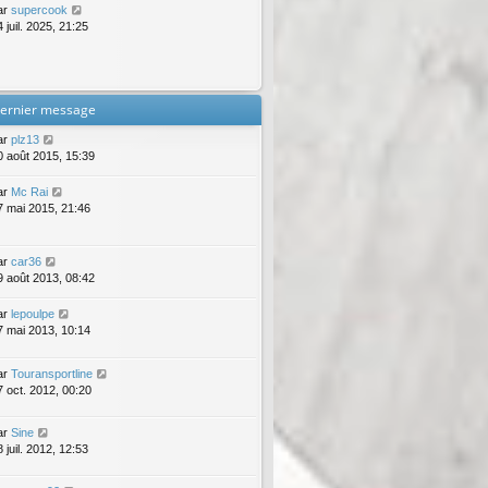
ar
supercook
 juil. 2025, 21:25
ernier message
ar
plz13
0 août 2015, 15:39
ar
Mc Rai
7 mai 2015, 21:46
ar
car36
9 août 2013, 08:42
ar
lepoulpe
7 mai 2013, 10:14
ar
Touransportline
7 oct. 2012, 00:20
ar
Sine
 juil. 2012, 12:53