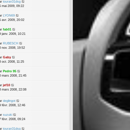
ar
touran31dsg
5 mai 2009, 09:22
ar
LYON69
5 avr. 2009, 20:02
ar
fab01
9 janv. 2009, 10:21
ar
RUBESCH
0 nov. 2008, 19:52
ar
Gaby
3 oct. 2008, 11:25
ar
Pedro 95
0 mars 2008, 21:45
ar
jef10
3 mars 2008, 22:08
ar
deglingot
9 févr. 2008, 12:46
ar
suzuki
7 févr. 2008, 09:24
ar
touran31dsg