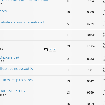
0
7854
2
57
ces...
p
10
9509
0
atuite sur www.lacentrale.fr
p
0
8074
2
p
17
10709
1
p
39
17684
2
:53
1
2
 Mexcars.de)
p
3
8333
2
2:12
 liste des nouveautés
p
1
7181
1
itures les plus sûres...
p
13
9642
0
8 au 12/09/2007)
p
13
9659
0
 11:07
p
15
10228