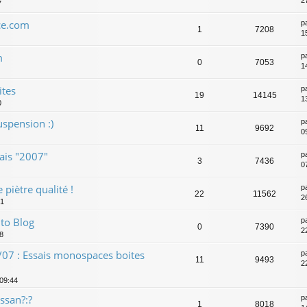
2
7
ce.com
p
1
7208
1
m
p
0
7053
1
ites
p
19
14145
1
0
uspension :)
p
11
9692
0
ais "2007"
p
3
7436
0
 piètre qualité !
p
22
11562
2
31
to Blog
p
0
7390
2
8
07 : Essais monospaces boites
p
11
9493
2
 09:44
ssan?:?
p
1
8018