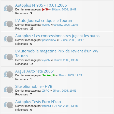
Autoplus N°905 - 10.01.2006
Dernier message par
jef10
«
10 janv. 2006, 19:09
Réponses :
3
L'Auto-Journal critique le Touran
Dernier message par
cyril92
«
09 janv. 2006, 11:45
Réponses :
22
Autoplus : Les concessionnaires jugent les autos
Dernier message par
passionVW
«
12 déc. 2005, 08:17
Réponses :
6
L'Automobile magazine Prix de revient d'un VW
Touran
Dernier message par
cyril92
«
16 nov. 2005, 13:58
Réponses :
14
Argus Auto "été 2005"
Dernier message par
Sector_94
«
29 oct. 2005, 19:21
Réponses :
1
Site oliomobile - HVB
Dernier message par
Z6PO
«
25 oct. 2005, 19:51
Réponses :
7
Autoplus Tests Euro N'cap
Dernier message par
Brunalf
«
21 oct. 2005, 13:48
Réponses :
6