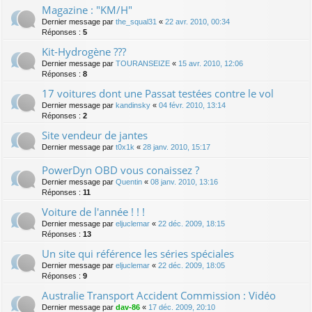
Magazine : "KM/H"
Dernier message par
the_squal31
«
22 avr. 2010, 00:34
Réponses :
5
Kit-Hydrogène ???
Dernier message par
TOURANSEIZE
«
15 avr. 2010, 12:06
Réponses :
8
17 voitures dont une Passat testées contre le vol
Dernier message par
kandinsky
«
04 févr. 2010, 13:14
Réponses :
2
Site vendeur de jantes
Dernier message par
t0x1k
«
28 janv. 2010, 15:17
PowerDyn OBD vous conaissez ?
Dernier message par
Quentin
«
08 janv. 2010, 13:16
Réponses :
11
Voiture de l'année ! ! !
Dernier message par
eljuclemar
«
22 déc. 2009, 18:15
Réponses :
13
Un site qui référence les séries spéciales
Dernier message par
eljuclemar
«
22 déc. 2009, 18:05
Réponses :
9
Australie Transport Accident Commission : Vidéo
Dernier message par
dav-86
«
17 déc. 2009, 20:10