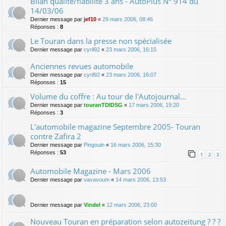
Bilan qualité/fiabilité 3 ans - AutoPlus N° 914 du
14/03/06
Dernier message par
jef10
«
29 mars 2006, 08:46
Réponses :
8
Le Touran dans la presse non spécialisée
Dernier message par
cyril92
«
23 mars 2006, 16:15
Anciennes revues automobile
Dernier message par
cyril92
«
23 mars 2006, 16:07
Réponses :
15
Volume du coffre : Au tour de l'Autojournal...
Dernier message par
touranTDIDSG
«
17 mars 2006, 19:20
Réponses :
3
L'automobile magazine Septembre 2005- Touran
contre Zafira 2
Dernier message par
Pingouin
«
16 mars 2006, 15:30
Réponses :
53
1
2
3
Automobile Magazine - Mars 2006
Dernier message par
vavavoum
«
14 mars 2006, 13:53
Dernier message par
Vindel
«
12 mars 2006, 23:00
Nouveau Touran en préparation selon autozeitung ? ? ?