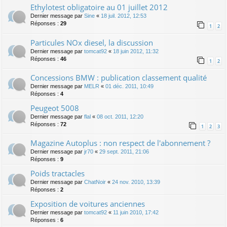
Ethylotest obligatoire au 01 juillet 2012
Dernier message par
Sine
«
18 juil. 2012, 12:53
Réponses :
29
1
2
Particules NOx diesel, la discussion
Dernier message par
tomcat92
«
18 juin 2012, 11:32
Réponses :
46
1
2
Concessions BMW : publication classement qualité
Dernier message par
MELR
«
01 déc. 2011, 10:49
Réponses :
4
Peugeot 5008
Dernier message par
flal
«
08 oct. 2011, 12:20
Réponses :
72
1
2
3
Magazine Autoplus : non respect de l'abonnement ?
Dernier message par
jr70
«
29 sept. 2011, 21:06
Réponses :
9
Poids tractacles
Dernier message par
ChatNoir
«
24 nov. 2010, 13:39
Réponses :
2
Exposition de voitures anciennes
Dernier message par
tomcat92
«
11 juin 2010, 17:42
Réponses :
6