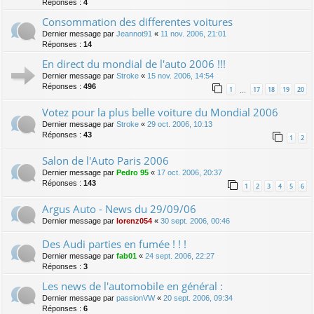
Réponses :
4
Consommation des differentes voitures
Dernier message par
Jeannot91
«
11 nov. 2006, 21:01
Réponses :
14
En direct du mondial de l'auto 2006 !!!
Dernier message par
Stroke
«
15 nov. 2006, 14:54
Réponses :
496
1
17
18
19
20
…
Votez pour la plus belle voiture du Mondial 2006
Dernier message par
Stroke
«
29 oct. 2006, 10:13
Réponses :
43
1
2
Salon de l'Auto Paris 2006
Dernier message par
Pedro 95
«
17 oct. 2006, 20:37
Réponses :
143
1
2
3
4
5
6
Argus Auto - News du 29/09/06
Dernier message par
lorenz054
«
30 sept. 2006, 00:46
Des Audi parties en fumée ! ! !
Dernier message par
fab01
«
24 sept. 2006, 22:27
Réponses :
3
Les news de l'automobile en général :
Dernier message par
passionVW
«
20 sept. 2006, 09:34
Réponses :
6