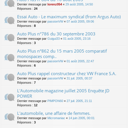
Dernier message par
lorenz054
«
29 août 2005, 14:50
Réponses :
24
Essai Auto - Le maximum syndical (from Argus Auto)
Dernier message par
passionVW
«
07 août 2005, 09:06
Réponses :
8
Auto Plus n°786 du 30 septembre 2003
Dernier message par
Guigui33
«
01 août 2005, 23:16
Réponses :
3
Auto Plus n°862 du 15 mars 2005 comparatif
monospaces comp..
Dernier message par
passionVW
«
01 août 2005, 22:47
Réponses :
6
Auto Plus rappel constructeur chez VW France S.A.
Dernier message par
passionVW
«
31 juil. 2005, 00:37
Réponses :
7
L'Automobile magazine juillet 2005 Enquête JD
POWER
Dernier message par
PIMPON60
«
27 juil. 2005, 21:11
Réponses :
12
L'automobile, une affaire de femmes.
Dernier message par
Micromaniac
«
14 juin 2005, 00:01
Réponses :
3