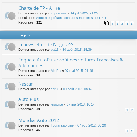
Charte de TP - A lire
Dernier message par
supercook
«
14 juil. 2025, 21:25
Posté dans
Accueil et présentations des membres de TP :)
Réponses :
121
1
2
3
4
5
Sujets
la newsletter de l'argus ???
Dernier message par
plz13
«
30 août 2015, 15:39
Enquete AutoPlus : coût des voitures Francaises &
Allemandes
Dernier message par
Mc Rai
«
07 mai 2015, 21:46
Réponses :
10
Nascar
Dernier message par
car36
«
09 août 2013, 08:42
Auto Plus
Dernier message par
lepoulpe
«
07 mai 2013, 10:14
Réponses :
49
1
2
Mondial Auto 2012
Dernier message par
Touransportline
«
07 oct. 2012, 00:20
Réponses :
46
1
2