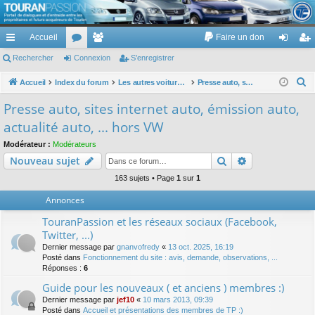
TouranPassion
Accueil
Faire un don
Le forum des propriétaires ou futurs acquéreurs du Volkswagen Touran
cc
Rechercher
or
Connexion
e
S’enregistrer
on
’e
ès
u
m
ne
nr
R
Accueil
Index du forum
Les autres voitures et ce qui touche à la voiture
Presse auto, sites internet auto, émission auto, actualité auto, ... hors VW
e
ra
m
br
xi
eg
Presse auto, sites internet auto, émission auto,
c
pi
s
es
on
ist
actualité auto, ... hors VW
h
de
re
e
Modérateur :
Modérateurs
Rechercher
Recherche av
Nouveau sujet
r
r
c
163 sujets • Page
1
sur
1
h
Annonces
e
TouranPassion et les réseaux sociaux (Facebook,
r
Twitter, ...)
Dernier message par
gnanvofredy
«
13 oct. 2025, 16:19
Posté dans
Fonctionnement du site : avis, demande, observations, ...
Réponses :
6
Guide pour les nouveaux ( et anciens ) membres :)
Dernier message par
jef10
«
10 mars 2013, 09:39
Posté dans
Accueil et présentations des membres de TP :)