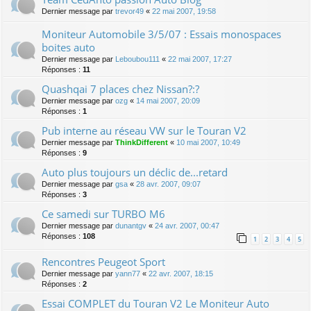
Dernier message par
trevor49
«
22 mai 2007, 19:58
Moniteur Automobile 3/5/07 : Essais monospaces
boites auto
Dernier message par
Leboubou111
«
22 mai 2007, 17:27
Réponses :
11
Quashqai 7 places chez Nissan?:?
Dernier message par
ozg
«
14 mai 2007, 20:09
Réponses :
1
Pub interne au réseau VW sur le Touran V2
Dernier message par
ThinkDifferent
«
10 mai 2007, 10:49
Réponses :
9
Auto plus toujours un déclic de...retard
Dernier message par
gsa
«
28 avr. 2007, 09:07
Réponses :
3
Ce samedi sur TURBO M6
Dernier message par
dunantgv
«
24 avr. 2007, 00:47
Réponses :
108
1
2
3
4
5
Rencontres Peugeot Sport
Dernier message par
yann77
«
22 avr. 2007, 18:15
Réponses :
2
Essai COMPLET du Touran V2 Le Moniteur Auto