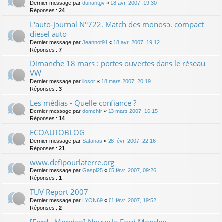
Dernier message par
dunantgv
«
18 avr. 2007, 19:30
Réponses :
24
L'auto-Journal N°722. Match des monosp. compact
diesel auto
Dernier message par
Jeannot91
«
18 avr. 2007, 19:12
Réponses :
7
Dimanche 18 mars : portes ouvertes dans le réseau
VW
Dernier message par
liosor
«
18 mars 2007, 20:19
Réponses :
3
Les médias - Quelle confiance ?
Dernier message par
domchfr
«
13 mars 2007, 16:15
Réponses :
14
ECOAUTOBLOG
Dernier message par
Satanas
«
28 févr. 2007, 22:16
Réponses :
21
www.defipourlaterre.org
Dernier message par
Gaspi25
«
05 févr. 2007, 09:26
Réponses :
1
TUV Report 2007
Dernier message par
LYON69
«
01 févr. 2007, 19:52
Réponses :
2
[Ford - Mondeo] Nouvelle Ford Mondeo