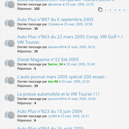
Dernier message par
eljuclemar
«
23 sept. 2005, 23:25
Réponses :
103
1
2
3
4
5
Auto Plus n°887 du 6 septembre 2005
Dernier message par
Chubaka
«
23 sept. 2005, 22:59
Réponses :
16
Auto Plus n°863 du 22 mars 2005 Comp. VW Golf + /
VW Touran
Dernier message par
passionVW
«
22 sept. 2005, 00:11
Réponses :
15
Diesel Magazine n°22 Eté 2005
Dernier message par
Sector_94
«
20 sept. 2005, 15:48
Réponses :
5
L'auto-journal mars 2005 spécial 200 essais :
Dernier message par
dav-86
«
19 sept. 2005, 22:52
Réponses :
19
La presse automobile et le VW Touran ! ! !
Dernier message par
passionVW
«
15 sept. 2005, 10:56
Réponses :
4
Auto Plus n°823 du 15 juin 2004
Dernier message par
cyril92
«
13 sept. 2005, 16:17
Réponses :
6
Auto Plus n°884 du 16 août 2005