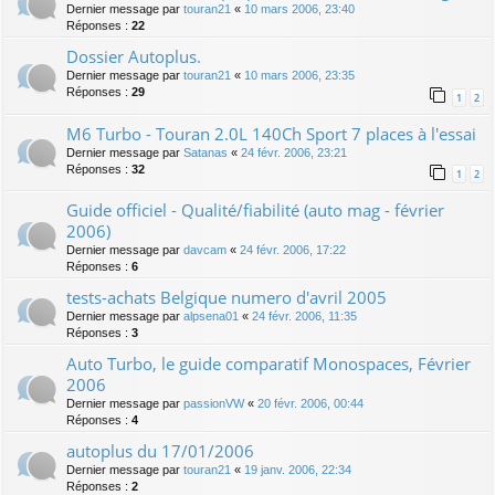
Dernier message par
touran21
«
10 mars 2006, 23:40
Réponses :
22
Dossier Autoplus.
Dernier message par
touran21
«
10 mars 2006, 23:35
Réponses :
29
1
2
M6 Turbo - Touran 2.0L 140Ch Sport 7 places à l'essai
Dernier message par
Satanas
«
24 févr. 2006, 23:21
Réponses :
32
1
2
Guide officiel - Qualité/fiabilité (auto mag - février
2006)
Dernier message par
davcam
«
24 févr. 2006, 17:22
Réponses :
6
tests-achats Belgique numero d'avril 2005
Dernier message par
alpsena01
«
24 févr. 2006, 11:35
Réponses :
3
Auto Turbo, le guide comparatif Monospaces, Février
2006
Dernier message par
passionVW
«
20 févr. 2006, 00:44
Réponses :
4
autoplus du 17/01/2006
Dernier message par
touran21
«
19 janv. 2006, 22:34
Réponses :
2