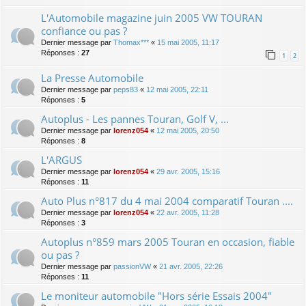
L'Automobile magazine juin 2005 VW TOURAN
confiance ou pas ?
Dernier message par
Thomax***
«
15 mai 2005, 11:17
Réponses :
27
1
2
La Presse Automobile
Dernier message par
peps83
«
12 mai 2005, 22:11
Réponses :
5
Autoplus - Les pannes Touran, Golf V, ...
Dernier message par
lorenz054
«
12 mai 2005, 20:50
Réponses :
8
L'ARGUS
Dernier message par
lorenz054
«
29 avr. 2005, 15:16
Réponses :
11
Auto Plus n°817 du 4 mai 2004 comparatif Touran ....
Dernier message par
lorenz054
«
22 avr. 2005, 11:28
Réponses :
3
Autoplus n°859 mars 2005 Touran en occasion, fiable
ou pas ?
Dernier message par
passionVW
«
21 avr. 2005, 22:26
Réponses :
11
Le moniteur automobile "Hors série Essais 2004"