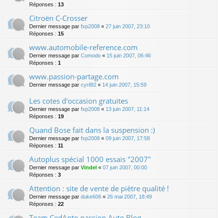
Réponses :
13
Citroën C-Crosser
Dernier message par
fxp2008
«
27 juin 2007, 23:10
Réponses :
15
www.automobile-reference.com
Dernier message par
Comodo
«
15 juin 2007, 06:46
Réponses :
1
www.passion-partage.com
Dernier message par
cyril92
«
14 juin 2007, 15:59
Les cotes d'occasion gratuites
Dernier message par
fxp2008
«
13 juin 2007, 11:14
Réponses :
19
Quand Bose fait dans la suspension :)
Dernier message par
fxp2008
«
09 juin 2007, 17:58
Réponses :
11
Autoplus spécial 1000 essais "2007"
Dernier message par
Vindel
«
07 juin 2007, 00:00
Réponses :
3
Attention : site de vente de piètre qualité !
Dernier message par
duke606
«
26 mai 2007, 18:49
Réponses :
22
Team CedAnto passion Auto Blog