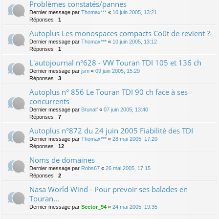
Problèmes constatés/pannes
Dernier message par
Thomax***
«
10 juin 2005, 13:21
Réponses :
1
Autoplus Les monospaces compacts Coût de revient ?
Dernier message par
Thomax***
«
10 juin 2005, 13:12
Réponses :
1
L'autojournal n°628 - VW Touran TDI 105 et 136 ch
Dernier message par
jsm
«
09 juin 2005, 15:29
Réponses :
3
Autoplus n° 856 Le Touran TDI 90 ch face à ses
concurrents
Dernier message par
Brunalf
«
07 juin 2005, 13:40
Réponses :
7
Autoplus n°872 du 24 juin 2005 Fiabilité des TDI
Dernier message par
Thomax***
«
28 mai 2005, 17:20
Réponses :
12
Noms de domaines
Dernier message par
Robs67
«
26 mai 2005, 17:15
Réponses :
2
Nasa World Wind - Pour prevoir ses balades en
Touran...
Dernier message par
Sector_94
«
24 mai 2005, 19:35