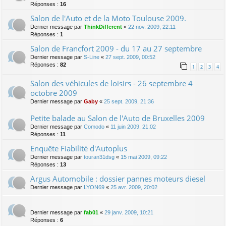
Réponses :
16
Salon de l'Auto et de la Moto Toulouse 2009.
Dernier message par
ThinkDifferent
«
22 nov. 2009, 22:11
Réponses :
1
Salon de Francfort 2009 - du 17 au 27 septembre
Dernier message par
S-Line
«
27 sept. 2009, 00:52
Réponses :
82
1
2
3
4
Salon des véhicules de loisirs - 26 septembre 4
octobre 2009
Dernier message par
Gaby
«
25 sept. 2009, 21:36
Petite balade au Salon de l'Auto de Bruxelles 2009
Dernier message par
Comodo
«
11 juin 2009, 21:02
Réponses :
11
Enquête Fiabilité d'Autoplus
Dernier message par
touran31dsg
«
15 mai 2009, 09:22
Réponses :
13
Argus Automobile : dossier pannes moteurs diesel
Dernier message par
LYON69
«
25 avr. 2009, 20:02
Dernier message par
fab01
«
29 janv. 2009, 10:21
Réponses :
6