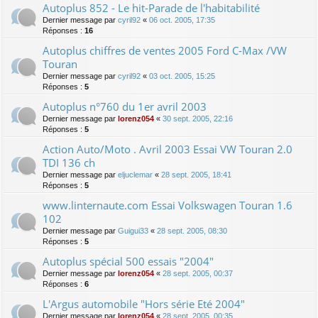
Autoplus 852 - Le hit-Parade de l'habitabilité
Dernier message par
cyril92
«
06 oct. 2005, 17:35
Réponses :
16
Autoplus chiffres de ventes 2005 Ford C-Max /VW
Touran
Dernier message par
cyril92
«
03 oct. 2005, 15:25
Réponses :
5
Autoplus n°760 du 1er avril 2003
Dernier message par
lorenz054
«
30 sept. 2005, 22:16
Réponses :
5
Action Auto/Moto . Avril 2003 Essai VW Touran 2.0
TDI 136 ch
Dernier message par
eljuclemar
«
28 sept. 2005, 18:41
Réponses :
5
www.linternaute.com Essai Volkswagen Touran 1.6
102
Dernier message par
Guigui33
«
28 sept. 2005, 08:30
Réponses :
5
Autoplus spécial 500 essais "2004"
Dernier message par
lorenz054
«
28 sept. 2005, 00:37
Réponses :
6
L'Argus automobile "Hors série Eté 2004"
Dernier message par
lorenz054
«
28 sept. 2005, 00:35