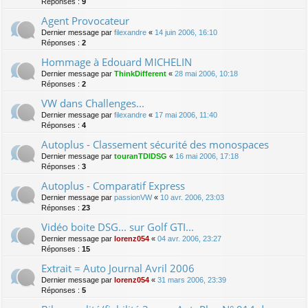
Réponses :
9
Agent Provocateur
Dernier message par
filexandre
«
14 juin 2006, 16:10
Réponses :
2
Hommage à Edouard MICHELIN
Dernier message par
ThinkDifferent
«
28 mai 2006, 10:18
Réponses :
2
VW dans Challenges...
Dernier message par
filexandre
«
17 mai 2006, 11:40
Réponses :
4
Autoplus - Classement sécurité des monospaces
Dernier message par
touranTDIDSG
«
16 mai 2006, 17:18
Réponses :
3
Autoplus - Comparatif Express
Dernier message par
passionVW
«
10 avr. 2006, 23:03
Réponses :
23
Vidéo boite DSG... sur Golf GTI...
Dernier message par
lorenz054
«
04 avr. 2006, 23:27
Réponses :
15
Extrait = Auto Journal Avril 2006
Dernier message par
lorenz054
«
31 mars 2006, 23:39
Réponses :
5