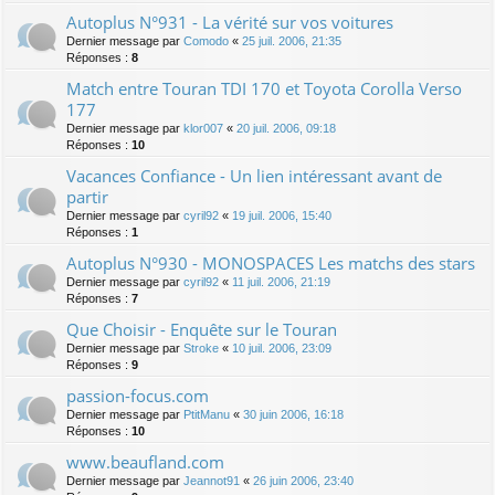
Autoplus N°931 - La vérité sur vos voitures
Dernier message par
Comodo
«
25 juil. 2006, 21:35
Réponses :
8
Match entre Touran TDI 170 et Toyota Corolla Verso
177
Dernier message par
klor007
«
20 juil. 2006, 09:18
Réponses :
10
Vacances Confiance - Un lien intéressant avant de
partir
Dernier message par
cyril92
«
19 juil. 2006, 15:40
Réponses :
1
Autoplus N°930 - MONOSPACES Les matchs des stars
Dernier message par
cyril92
«
11 juil. 2006, 21:19
Réponses :
7
Que Choisir - Enquête sur le Touran
Dernier message par
Stroke
«
10 juil. 2006, 23:09
Réponses :
9
passion-focus.com
Dernier message par
PtitManu
«
30 juin 2006, 16:18
Réponses :
10
www.beaufland.com
Dernier message par
Jeannot91
«
26 juin 2006, 23:40