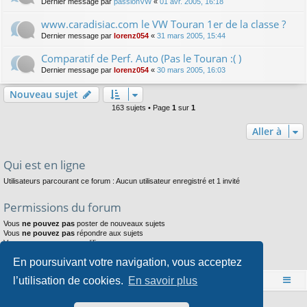
Dernier message par
passionVW
«
01 avr. 2005, 16:18
www.caradisiac.com le VW Touran 1er de la classe ?
Dernier message par
lorenz054
«
31 mars 2005, 15:44
Comparatif de Perf. Auto (Pas le Touran :( )
Dernier message par
lorenz054
«
30 mars 2005, 16:03
Nouveau sujet
163 sujets • Page
1
sur
1
Aller à
Qui est en ligne
Utilisateurs parcourant ce forum : Aucun utilisateur enregistré et 1 invité
Permissions du forum
Vous
ne pouvez pas
poster de nouveaux sujets
Vous
ne pouvez pas
répondre aux sujets
Vous
ne pouvez pas
modifier vos messages
Vous
ne pouvez pas
supprimer vos messages
En poursuivant votre navigation, vous acceptez
Vous
ne pouvez pas
joindre des fichiers
l’utilisation de cookies.
En savoir plus
Accueil
Index du forum
Développé par
phpBB
® Forum Software © phpBB Limited