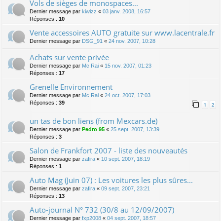
Vols de sièges de monospaces...
Dernier message par
kiwizz
«
03 janv. 2008, 16:57
Réponses :
10
Vente accessoires AUTO gratuite sur www.lacentrale.fr
Dernier message par
DSG_91
«
24 nov. 2007, 10:28
Achats sur vente privée
Dernier message par
Mc Rai
«
15 nov. 2007, 01:23
Réponses :
17
Grenelle Environnement
Dernier message par
Mc Rai
«
24 oct. 2007, 17:03
Réponses :
39
1
2
un tas de bon liens (from Mexcars.de)
Dernier message par
Pedro 95
«
25 sept. 2007, 13:39
Réponses :
3
Salon de Frankfort 2007 - liste des nouveautés
Dernier message par
zafira
«
10 sept. 2007, 18:19
Réponses :
1
Auto Mag (Juin 07) : Les voitures les plus sûres...
Dernier message par
zafira
«
09 sept. 2007, 23:21
Réponses :
13
Auto-journal N° 732 (30/8 au 12/09/2007)
Dernier message par
fxp2008
«
04 sept. 2007, 18:57