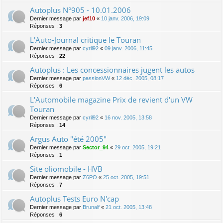
Autoplus N°905 - 10.01.2006
Dernier message par
jef10
«
10 janv. 2006, 19:09
Réponses :
3
L'Auto-Journal critique le Touran
Dernier message par
cyril92
«
09 janv. 2006, 11:45
Réponses :
22
Autoplus : Les concessionnaires jugent les autos
Dernier message par
passionVW
«
12 déc. 2005, 08:17
Réponses :
6
L'Automobile magazine Prix de revient d'un VW
Touran
Dernier message par
cyril92
«
16 nov. 2005, 13:58
Réponses :
14
Argus Auto "été 2005"
Dernier message par
Sector_94
«
29 oct. 2005, 19:21
Réponses :
1
Site oliomobile - HVB
Dernier message par
Z6PO
«
25 oct. 2005, 19:51
Réponses :
7
Autoplus Tests Euro N'cap
Dernier message par
Brunalf
«
21 oct. 2005, 13:48
Réponses :
6