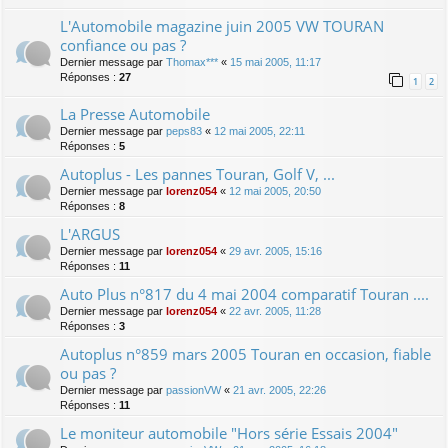
L'Automobile magazine juin 2005 VW TOURAN
confiance ou pas ?
Dernier message par
Thomax***
«
15 mai 2005, 11:17
Réponses :
27
1
2
La Presse Automobile
Dernier message par
peps83
«
12 mai 2005, 22:11
Réponses :
5
Autoplus - Les pannes Touran, Golf V, ...
Dernier message par
lorenz054
«
12 mai 2005, 20:50
Réponses :
8
L'ARGUS
Dernier message par
lorenz054
«
29 avr. 2005, 15:16
Réponses :
11
Auto Plus n°817 du 4 mai 2004 comparatif Touran ....
Dernier message par
lorenz054
«
22 avr. 2005, 11:28
Réponses :
3
Autoplus n°859 mars 2005 Touran en occasion, fiable
ou pas ?
Dernier message par
passionVW
«
21 avr. 2005, 22:26
Réponses :
11
Le moniteur automobile "Hors série Essais 2004"