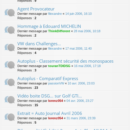
Réponses :
9
Agent Provocateur
Dernier message par
filexandre
«
14 juin 2006, 16:10
Réponses :
2
Hommage à Edouard MICHELIN
Dernier message par
ThinkDifferent
«
28 mai 2006, 10:18
Réponses :
2
VW dans Challenges...
Dernier message par
filexandre
«
17 mai 2006, 11:40
Réponses :
4
Autoplus - Classement sécurité des monospaces
Dernier message par
touranTDIDSG
«
16 mai 2006, 17:18
Réponses :
3
Autoplus - Comparatif Express
Dernier message par
passionVW
«
10 avr. 2006, 23:03
Réponses :
23
Vidéo boite DSG... sur Golf GTI...
Dernier message par
lorenz054
«
04 avr. 2006, 23:27
Réponses :
15
Extrait = Auto Journal Avril 2006
Dernier message par
lorenz054
«
31 mars 2006, 23:39
Réponses :
5