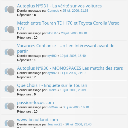
Autoplus N°931 - La vérité sur vos voitures
Dernier message par
Comodo
«
25 juil. 2006, 21:35
Réponses :
8
Match entre Touran TDI 170 et Toyota Corolla Verso
177
Dernier message par
klor007
«
20 juil. 2006, 09:18
Réponses :
10
Vacances Confiance - Un lien intéressant avant de
partir
Dernier message par
cyril92
«
19 juil. 2006, 15:40
Réponses :
1
Autoplus N°930 - MONOSPACES Les matchs des stars
Dernier message par
cyril92
«
11 juil. 2006, 21:19
Réponses :
7
Que Choisir - Enquête sur le Touran
Dernier message par
Stroke
«
10 juil. 2006, 23:09
Réponses :
9
passion-focus.com
Dernier message par
PtitManu
«
30 juin 2006, 16:18
Réponses :
10
www.beaufland.com
Dernier message par
Jeannot91
«
26 juin 2006, 23:40