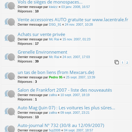
Vols de sièges de monospaces...
Dernier message par
kiwizz
«
03 janv. 2008, 16:57
Réponses :
10
Vente accessoires AUTO gratuite sur www.lacentrale.fr
Dernier message par
DSG_91
«
24 nov. 2007, 10:28
Achats sur vente privée
Dernier message par
Mc Rai
«
15 nov. 2007, 01:23
Réponses :
17
Grenelle Environnement
Dernier message par
Mc Rai
«
24 oct. 2007, 17:03
Réponses :
39
1
2
un tas de bon liens (from Mexcars.de)
Dernier message par
Pedro 95
«
25 sept. 2007, 13:39
Réponses :
3
Salon de Frankfort 2007 - liste des nouveautés
Dernier message par
zafira
«
10 sept. 2007, 18:19
Réponses :
1
Auto Mag (Juin 07) : Les voitures les plus sûres...
Dernier message par
zafira
«
09 sept. 2007, 23:21
Réponses :
13
Auto-journal N° 732 (30/8 au 12/09/2007)
Dernier message par
fxp2008
«
04 sept. 2007, 18:57