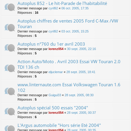
Autoplus 852 - Le hit-Parade de l'habitabilité
Dernier message par
cyril92
«
06 oct. 2005, 17:35
Réponses :
16
Autoplus chiffres de ventes 2005 Ford C-Max /VW
Touran
Dernier message par
cyril92
«
03 oct. 2005, 15:25
Réponses :
5
Autoplus n°760 du 1er avril 2003
Dernier message par
lorenz054
«
30 sept. 2005, 22:16
Réponses :
5
Action Auto/Moto . Avril 2003 Essai VW Touran 2.0
TDI 136 ch
Dernier message par
eljuclemar
«
28 sept. 2005, 18:41
Réponses :
5
www.linternaute.com Essai Volkswagen Touran 1.6
102
Dernier message par
Guigui33
«
28 sept. 2005, 08:30
Réponses :
5
Autoplus spécial 500 essais "2004"
Dernier message par
lorenz054
«
28 sept. 2005, 00:37
Réponses :
6
L'Argus automobile "Hors série Eté 2004"
Dernier message par
lorenz054
«
28 sept. 2005, 00:35