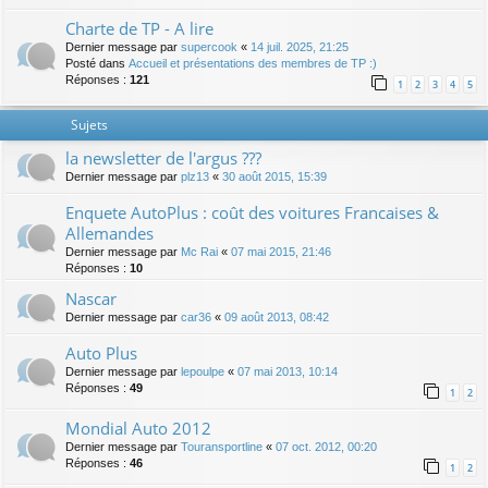
Charte de TP - A lire
Dernier message par
supercook
«
14 juil. 2025, 21:25
Posté dans
Accueil et présentations des membres de TP :)
Réponses :
121
1
2
3
4
5
Sujets
la newsletter de l'argus ???
Dernier message par
plz13
«
30 août 2015, 15:39
Enquete AutoPlus : coût des voitures Francaises &
Allemandes
Dernier message par
Mc Rai
«
07 mai 2015, 21:46
Réponses :
10
Nascar
Dernier message par
car36
«
09 août 2013, 08:42
Auto Plus
Dernier message par
lepoulpe
«
07 mai 2013, 10:14
Réponses :
49
1
2
Mondial Auto 2012
Dernier message par
Touransportline
«
07 oct. 2012, 00:20
Réponses :
46
1
2