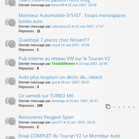
Dernier message par
trevor49
«
22 mai 2007, 19:58
Moniteur Automobile 3/5/07 : Essais monospaces
boites auto
Dernier message par
Leboubou111
«
22 mai 2007, 17:27
Réponses :
11
Quashqai 7 places chez Nissan?:?
Dernier message par
ozg
«
14 mai 2007, 20:09
Réponses :
1
Pub interne au réseau VW sur le Touran V2
Dernier message par
ThinkDifferent
«
10 mai 2007, 10:49
Réponses :
9
Auto plus toujours un déclic de...retard
Dernier message par
gsa
«
28 avr. 2007, 09:07
Réponses :
3
Ce samedi sur TURBO M6
Dernier message par
dunantgv
«
24 avr. 2007, 00:47
Réponses :
108
1
2
3
4
5
Rencontres Peugeot Sport
Dernier message par
yann77
«
22 avr. 2007, 18:15
Réponses :
2
Essai COMPLET du Touran V2 Le Moniteur Auto