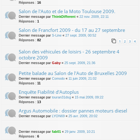
Réponses :
16
Salon de l'Auto et de la Moto Toulouse 2009.
Dernier message par
ThinkDifferent
«
22 nov. 2009, 22:11
Réponses :
1
Salon de Francfort 2009 - du 17 au 27 septembre
Dernier message par
S-Line
«
27 sept. 2009, 00:52
Réponses :
82
1
2
3
4
Salon des véhicules de loisirs - 26 septembre 4
octobre 2009
Dernier message par
Gaby
«
25 sept. 2009, 21:36
Petite balade au Salon de l'Auto de Bruxelles 2009
Dernier message par
Comodo
«
11 juin 2009, 21:02
Réponses :
11
Enquête Fiabilité d'Autoplus
Dernier message par
touran31dsg
«
15 mai 2009, 09:22
Réponses :
13
Argus Automobile : dossier pannes moteurs diesel
Dernier message par
LYON69
«
25 avr. 2009, 20:02
Dernier message par
fab01
«
29 janv. 2009, 10:21
Réponses :
6