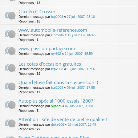
Réponses :
13
Citroën C-Crosser
Dernier message par
fxp2008
«
27 juin 2007, 23:10
Réponses :
15
www.automobile-reference.com
Dernier message par
Comodo
«
15 juin 2007, 06:46
Réponses :
1
www.passion-partage.com
Dernier message par
cyril92
«
14 juin 2007, 15:59
Les cotes d'occasion gratuites
Dernier message par
fxp2008
«
13 juin 2007, 11:14
Réponses :
19
Quand Bose fait dans la suspension :)
Dernier message par
fxp2008
«
09 juin 2007, 17:58
Réponses :
11
Autoplus spécial 1000 essais "2007"
Dernier message par
Vindel
«
07 juin 2007, 00:00
Réponses :
3
Attention : site de vente de piètre qualité !
Dernier message par
duke606
«
26 mai 2007, 18:49
Réponses :
22
Team CedAnto passion Auto Blog