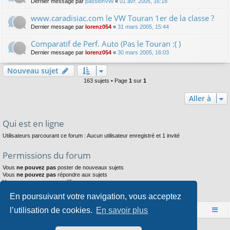
Dernier message par
passionVW
«
01 avr. 2005, 16:18
www.caradisiac.com le VW Touran 1er de la classe ?
Dernier message par
lorenz054
«
31 mars 2005, 15:44
Comparatif de Perf. Auto (Pas le Touran :( )
Dernier message par
lorenz054
«
30 mars 2005, 16:03
Nouveau sujet
163 sujets • Page
1
sur
1
Aller à
Qui est en ligne
Utilisateurs parcourant ce forum : Aucun utilisateur enregistré et 1 invité
Permissions du forum
Vous
ne pouvez pas
poster de nouveaux sujets
Vous
ne pouvez pas
répondre aux sujets
Vous
ne pouvez pas
modifier vos messages
Vous
ne pouvez pas
supprimer vos messages
En poursuivant votre navigation, vous acceptez
Vous
ne pouvez pas
joindre des fichiers
l’utilisation de cookies.
En savoir plus
Accueil
Index du forum
Développé par
phpBB
® Forum Software © phpBB Limited