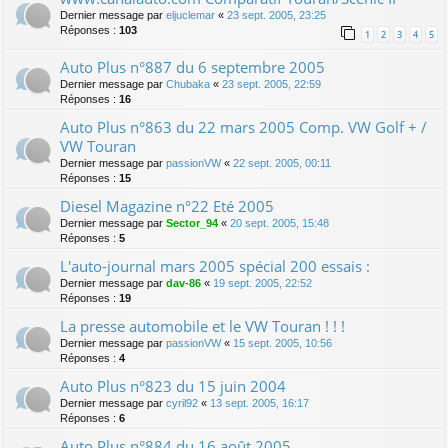
Dernier message par
eljuclemar
«
23 sept. 2005, 23:25
Réponses :
103
1
2
3
4
5
Auto Plus n°887 du 6 septembre 2005
Dernier message par
Chubaka
«
23 sept. 2005, 22:59
Réponses :
16
Auto Plus n°863 du 22 mars 2005 Comp. VW Golf + /
VW Touran
Dernier message par
passionVW
«
22 sept. 2005, 00:11
Réponses :
15
Diesel Magazine n°22 Eté 2005
Dernier message par
Sector_94
«
20 sept. 2005, 15:48
Réponses :
5
L'auto-journal mars 2005 spécial 200 essais :
Dernier message par
dav-86
«
19 sept. 2005, 22:52
Réponses :
19
La presse automobile et le VW Touran ! ! !
Dernier message par
passionVW
«
15 sept. 2005, 10:56
Réponses :
4
Auto Plus n°823 du 15 juin 2004
Dernier message par
cyril92
«
13 sept. 2005, 16:17
Réponses :
6
Auto Plus n°884 du 16 août 2005