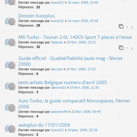
Dernier message par
touran21
«
10 mars 2006, 23:40
Réponses :
22
Dossier Autoplus.
Dernier message par
touran21
«
10 mars 2006, 23:35
Réponses :
29
1
2
M6 Turbo - Touran 2.0L 140Ch Sport 7 places à l'essai
Dernier message par
Satanas
«
24 févr. 2006, 23:21
Réponses :
32
1
2
Guide officiel - Qualité/fiabilité (auto mag - février
2006)
Dernier message par
davcam
«
24 févr. 2006, 17:22
Réponses :
6
tests-achats Belgique numero d'avril 2005
Dernier message par
alpsena01
«
24 févr. 2006, 11:35
Réponses :
3
Auto Turbo, le guide comparatif Monospaces, Février
2006
Dernier message par
passionVW
«
20 févr. 2006, 00:44
Réponses :
4
autoplus du 17/01/2006
Dernier message par
touran21
«
19 janv. 2006, 22:34
Réponses :
2