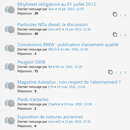
Ethylotest obligatoire au 01 juillet 2012
Dernier message par
Sine
«
18 juil. 2012, 12:53
Réponses :
29
1
2
Particules NOx diesel, la discussion
Dernier message par
tomcat92
«
18 juin 2012, 11:32
Réponses :
46
1
2
Concessions BMW : publication classement qualité
Dernier message par
MELR
«
01 déc. 2011, 10:49
Réponses :
4
Peugeot 5008
Dernier message par
flal
«
08 oct. 2011, 12:20
Réponses :
72
1
2
3
Magazine Autoplus : non respect de l'abonnement ?
Dernier message par
jr70
«
29 sept. 2011, 21:06
Réponses :
9
Poids tractacles
Dernier message par
ChatNoir
«
24 nov. 2010, 13:39
Réponses :
2
Exposition de voitures anciennes
Dernier message par
tomcat92
«
11 juin 2010, 17:42
Réponses :
6