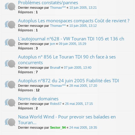
Problèmes constatés/pannes
Dernier message par
Thomax***
«
10 juin 2005, 13:21
Réponses :
1
Autoplus Les monospaces compacts Coût de revient ?
Dernier message par
Thomax***
«
10 juin 2005, 13:12
Réponses :
1
L'autojournal n°628 - VW Touran TDI 105 et 136 ch
Dernier message par
jsm
«
09 juin 2005, 15:29
Réponses :
3
Autoplus n° 856 Le Touran TDI 90 ch face à ses
concurrents
Dernier message par
Brunalf
«
07 juin 2005, 13:40
Réponses :
7
Autoplus n°872 du 24 juin 2005 Fiabilité des TDI
Dernier message par
Thomax***
«
28 mai 2005, 17:20
Réponses :
12
Noms de domaines
Dernier message par
Robs67
«
26 mai 2005, 17:15
Réponses :
2
Nasa World Wind - Pour prevoir ses balades en
Touran...
Dernier message par
Sector_94
«
24 mai 2005, 19:35