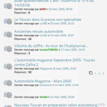
Bilan qualité/fiabilité 3 ans - AutoPlus N° 914 du
14/03/06
Dernier message par
jef10
«
29 mars 2006, 08:46
Réponses :
8
Le Touran dans la presse non spécialisée
Dernier message par
cyril92
«
23 mars 2006, 16:15
Anciennes revues automobile
Dernier message par
cyril92
«
23 mars 2006, 16:07
Réponses :
15
Volume du coffre : Au tour de l'Autojournal...
Dernier message par
touranTDIDSG
«
17 mars 2006, 19:20
Réponses :
3
L'automobile magazine Septembre 2005- Touran
contre Zafira 2
Dernier message par
Pingouin
«
16 mars 2006, 15:30
Réponses :
53
1
2
3
Automobile Magazine - Mars 2006
Dernier message par
vavavoum
«
14 mars 2006, 13:53
Dernier message par
Vindel
«
12 mars 2006, 23:00
Nouveau Touran en préparation selon autozeitung ? ? ?