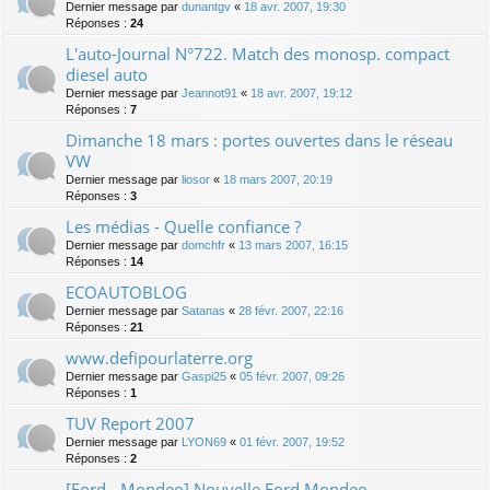
Dernier message par
dunantgv
«
18 avr. 2007, 19:30
Réponses :
24
L'auto-Journal N°722. Match des monosp. compact
diesel auto
Dernier message par
Jeannot91
«
18 avr. 2007, 19:12
Réponses :
7
Dimanche 18 mars : portes ouvertes dans le réseau
VW
Dernier message par
liosor
«
18 mars 2007, 20:19
Réponses :
3
Les médias - Quelle confiance ?
Dernier message par
domchfr
«
13 mars 2007, 16:15
Réponses :
14
ECOAUTOBLOG
Dernier message par
Satanas
«
28 févr. 2007, 22:16
Réponses :
21
www.defipourlaterre.org
Dernier message par
Gaspi25
«
05 févr. 2007, 09:26
Réponses :
1
TUV Report 2007
Dernier message par
LYON69
«
01 févr. 2007, 19:52
Réponses :
2
[Ford - Mondeo] Nouvelle Ford Mondeo