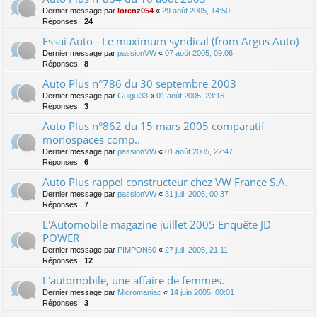
Dernier message par
lorenz054
«
29 août 2005, 14:50
Réponses :
24
Essai Auto - Le maximum syndical (from Argus Auto)
Dernier message par
passionVW
«
07 août 2005, 09:06
Réponses :
8
Auto Plus n°786 du 30 septembre 2003
Dernier message par
Guigui33
«
01 août 2005, 23:16
Réponses :
3
Auto Plus n°862 du 15 mars 2005 comparatif
monospaces comp..
Dernier message par
passionVW
«
01 août 2005, 22:47
Réponses :
6
Auto Plus rappel constructeur chez VW France S.A.
Dernier message par
passionVW
«
31 juil. 2005, 00:37
Réponses :
7
L'Automobile magazine juillet 2005 Enquête JD
POWER
Dernier message par
PIMPON60
«
27 juil. 2005, 21:11
Réponses :
12
L'automobile, une affaire de femmes.
Dernier message par
Micromaniac
«
14 juin 2005, 00:01
Réponses :
3