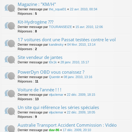
Magazine : "KM/H"
Dernier message par
the_squal31
«
22 avr. 2010, 00:34
Réponses :
5
Kit-Hydrogène ???
Dernier message par
TOURANSEIZE
«
15 avr. 2010, 12:06
Réponses :
8
17 voitures dont une Passat testées contre le vol
Dernier message par
kandinsky
«
04 févr. 2010, 13:14
Réponses :
2
Site vendeur de jantes
Dernier message par
t0x1k
«
28 janv. 2010, 15:17
PowerDyn OBD vous conaissez ?
Dernier message par
Quentin
«
08 janv. 2010, 13:16
Réponses :
11
Voiture de l'année ! ! !
Dernier message par
eljuclemar
«
22 déc. 2009, 18:15
Réponses :
13
Un site qui référence les séries spéciales
Dernier message par
eljuclemar
«
22 déc. 2009, 18:05
Réponses :
9
Australie Transport Accident Commission : Vidéo
Dernier message par
dav-86
«
17 déc. 2009, 20:10