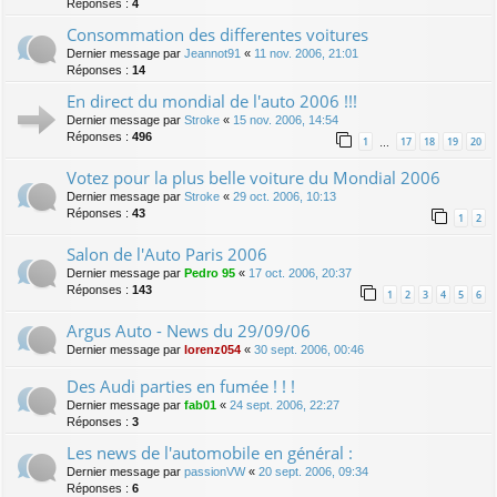
Réponses :
4
Consommation des differentes voitures
Dernier message par
Jeannot91
«
11 nov. 2006, 21:01
Réponses :
14
En direct du mondial de l'auto 2006 !!!
Dernier message par
Stroke
«
15 nov. 2006, 14:54
Réponses :
496
1
17
18
19
20
…
Votez pour la plus belle voiture du Mondial 2006
Dernier message par
Stroke
«
29 oct. 2006, 10:13
Réponses :
43
1
2
Salon de l'Auto Paris 2006
Dernier message par
Pedro 95
«
17 oct. 2006, 20:37
Réponses :
143
1
2
3
4
5
6
Argus Auto - News du 29/09/06
Dernier message par
lorenz054
«
30 sept. 2006, 00:46
Des Audi parties en fumée ! ! !
Dernier message par
fab01
«
24 sept. 2006, 22:27
Réponses :
3
Les news de l'automobile en général :
Dernier message par
passionVW
«
20 sept. 2006, 09:34
Réponses :
6