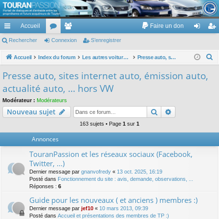
TouranPassion
Accueil
Faire un don
Le forum des propriétaires ou futurs acquéreurs du Volkswagen Touran
cc
Rechercher
or
Connexion
e
S’enregistrer
on
’e
ès
u
m
ne
nr
R
Accueil
Index du forum
Les autres voitures et ce qui touche à la voiture
Presse auto, sites internet auto, émission auto, actualité auto, ... hors VW
e
ra
m
br
xi
eg
Presse auto, sites internet auto, émission auto,
c
pi
s
es
on
ist
actualité auto, ... hors VW
h
de
re
e
Modérateur :
Modérateurs
Rechercher
Recherche av
Nouveau sujet
r
r
c
163 sujets • Page
1
sur
1
h
Annonces
e
TouranPassion et les réseaux sociaux (Facebook,
r
Twitter, ...)
Dernier message par
gnanvofredy
«
13 oct. 2025, 16:19
Posté dans
Fonctionnement du site : avis, demande, observations, ...
Réponses :
6
Guide pour les nouveaux ( et anciens ) membres :)
Dernier message par
jef10
«
10 mars 2013, 09:39
Posté dans
Accueil et présentations des membres de TP :)