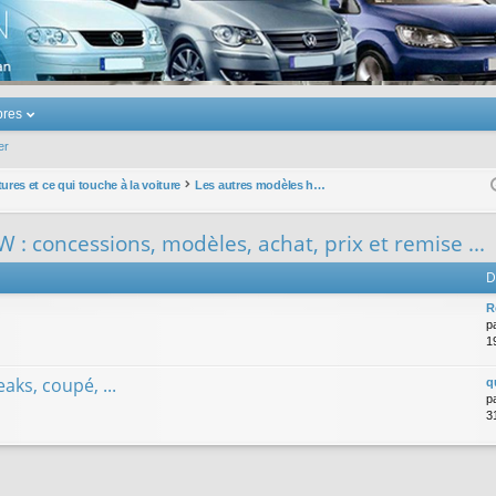
u Volkswagen Touran
res
er
ures et ce qui touche à la voiture
Les autres modèles hors VW : concessions, modèles, achat, prix et remise ...
 : concessions, modèles, achat, prix et remise ...
D
R
p
1
eaks, coupé, ...
q
p
3