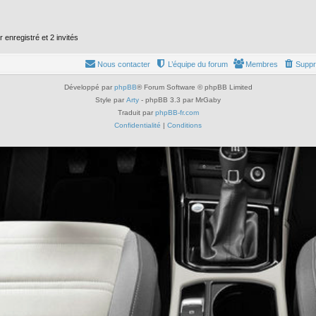
r enregistré et 2 invités
Nous contacter
L’équipe du forum
Membres
Suppr
Développé par
phpBB
® Forum Software © phpBB Limited
Style par
Arty
- phpBB 3.3 par MrGaby
Traduit par
phpBB-fr.com
Confidentialité
|
Conditions