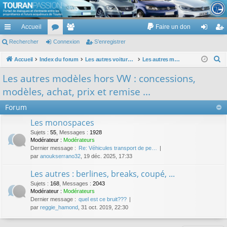
TouranPassion
Accueil
Faire un don
Le forum des propriétaires ou futurs acquéreurs du Volkswagen Touran
cc
Rechercher
or
Connexion
e
S’enregistrer
on
’e
ès
u
m
ne
nr
R
Accueil
Index du forum
Les autres voitures et ce qui touche à la voiture
Les autres modèles hors VW : concessions, modèles, achat, prix et remise ...
e
ra
m
br
xi
eg
Les autres modèles hors VW : concessions,
c
pi
s
es
on
ist
modèles, achat, prix et remise ...
h
de
re
e
Forum
r
r
Les monospaces
c
Sujets
:
55
,
Messages
:
1928
h
Modérateur :
Modérateurs
Dernier message :
Re: Véhicules transport de pe…
e
par
anoukserrano32
, 19 déc. 2025, 17:33
r
Les autres : berlines, breaks, coupé, ...
Sujets
:
168
,
Messages
:
2043
Modérateur :
Modérateurs
Dernier message :
quel est ce bruit???
par
reggie_hamond
, 31 oct. 2019, 22:30